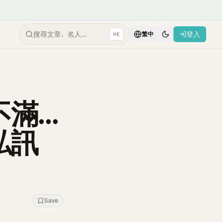
搜尋文章、名人…
登入
⌘K
繁中
...
私訊
Save