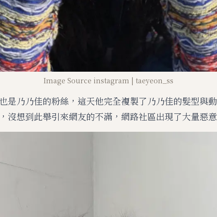
Image Source instagram | taeyeon_ss
也是乃乃佳的粉絲，這天他完全複製了乃乃佳的髮型與動
，沒想到此舉引來網友的不滿，網路社區出現了大量惡意