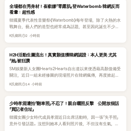
K-POP
全場都在秀身材！崔叡娜「零露肌」登Waterbomb 韓網反而
看暈：超性感
韓國夏季代表性音樂祭《Waterbomb》每年登場，除了火熱的水
戰舞台，藝人們的造型也經常成為話題，甚至因此誕生不少
「Waterbomb女神」、「Waterbomb男神」。過去包括泫雅、宣
2 小時前
K氏鄉民
美、請夏、BLACKPINK成員及權恩妃等人，都曾憑藉性感舞台
掀起熱烈討論。
K-POP
H2H活動生圖流出！真實顏值獲韓網認證：本人更美 尤其
「她」被狂讚
SM娛樂新人女團Hearts2Hearts自出道以來便憑藉高顏值備受
關注，近日一組未經修圖的現場照片在韓網瘋傳，再度掀起熱
烈討論，不少看過本人的網友更直呼：「真人比照片還漂亮！」
14 小時前
K氏鄉民
K-POP
少時孝淵遭拍「翻車照」不忍了！親自曬照反擊 公開放狠話
「買記者住址」
韓國女團少女時代成員孝淵近日出席活動時，因一張「失手照」
意外引發話題。沒想到她本人看到照片後，不但沒有生氣，反
而親自把照片放上IG限時動態開玩笑，甚至幽默喊話要「買記者