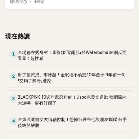
17 小時前
K氏鄉民
的住址」，讓網友全笑翻。
現在熱讀
全場都在秀身材！崔叡娜「零露肌」登Waterbomb 韓網反而
1
看暈：超性感
掰了趙寅成、李洙赫！金珉禧不倫戀10年產子 9年前一句
2
「交夠了帥哥」遭挖
BLACKPINK 10週年惹怒粉絲！Jisoo急發文道歉 韓網風向
3
大逆轉：更有好感了
全炫茂遭前女友情勒控制！恐怖行徑害他與朋友斷聯 分手
4
後終於解脫