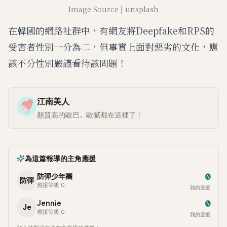
Image Source | unsplash
在韓國的網路社群中，有網友將Deepfake和RPS的
受害者性別一分為二，但事實上面對惡劣的文化，應
該不分性別嚴謹看待該問題！
江南美人
顏質高的歐巴、歐膩都在這裡了！
為這篇報導的主角應援
0
防彈少年團
防彈
應援等級 0
我的應援
0
Jennie
Je
應援等級 0
我的應援