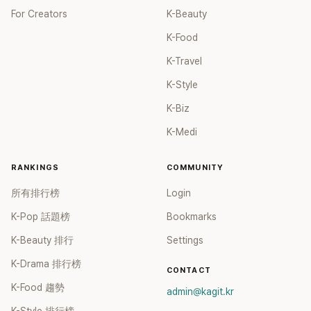
For Creators
K-Beauty
K-Food
K-Travel
K-Style
K-Biz
K-Medi
RANKINGS
COMMUNITY
所有排行榜
Login
K-Pop 話題榜
Bookmarks
K-Beauty 排行
Settings
K-Drama 排行榜
CONTACT
K-Food 趨勢
admin@kagit.kr
K-Style 排行榜