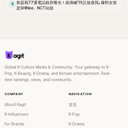
黃晸珉77通電話錄音曝光！崩潰喊「拜託放過我」 爆料女曾
5
是SHINee、NCT站姐
Global K-Culture Media & Community. Your gateway to K-
Pop, K-Beauty, K-Drama, and Korean entertainment. Real-
time rankings, news, and community.
COMPANY
NAVIGATION
About Kagit
首頁
K-Influencers
K-Pop
For Brands
K-Drama