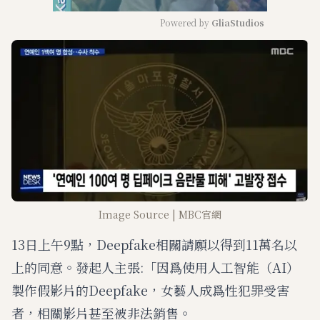
Powered by 
GliaStudios
M
u
t
e
Image Source | MBC官網
13日上午9點，Deepfake相關請願以得到11萬名以
上的同意。發起人主張:「因爲使用人工智能（AI）
製作假影片的Deepfake，女藝人成爲性犯罪受害
者，相關影片甚至被非法銷售。