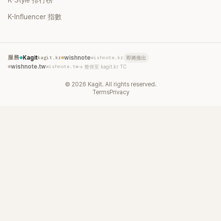
K-Influencer 指數
服務
Kagit
kagit.kr
wishnote
wishnote.kr
即將推出
wishnote.tw
wishnote.tw
→ 整併至 kagit.kr TC
©
2026
Kagit. All rights reserved.
Terms
Privacy