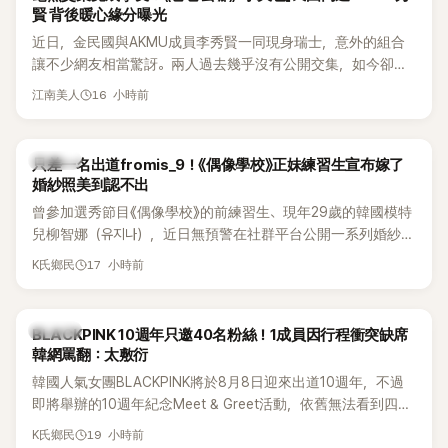
賢 背後暖心緣分曝光
近日，金民國與AKMU成員李秀賢一同現身瑞士，意外的組合
讓不少網友相當驚訝。兩人過去幾乎沒有公開交集，如今卻一
起踏上瑞士之旅，也讓粉絲紛紛好奇：「他們到底是怎麼認識
16 小時前
江南美人
的？」
K-POP
只差一名出道fromis_9！《偶像學校》正妹練習生宣布嫁了
婚紗照美到認不出
曾參加選秀節目《偶像學校》的前練習生、現年29歲的韓國模特
兒柳智娜（유지나），近日無預警在社群平台公開一系列婚紗
照，親自宣布即將步入婚姻，消息曝光後讓不少曾追看節目的
17 小時前
K氏鄉民
粉絲又驚又喜，紛紛送上祝福。
K-POP
BLACKPINK 10週年只邀40名粉絲！1成員因行程衝突缺席
韓網罵翻：太敷衍
韓國人氣女團BLACKPINK將於8月8日迎來出道10週年，不過
即將舉辦的10週年紀念Meet & Greet活動，依舊無法看到四人
合體。根據韓媒《MyDaily》7日報導，當天將由Jisoo（智秀）、
19 小時前
K氏鄉民