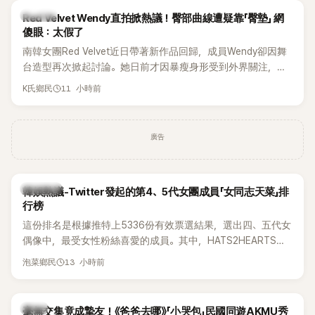
K-POP
Red Velvet Wendy直拍掀熱議！臀部曲線遭疑靠「臀墊」 網
傻眼：太假了
南韓女團Red Velvet近日帶著新作品回歸，成員Wendy卻因舞
台造型再次掀起討論。她日前才因暴瘦身形受到外界關注，又
被質疑在舞台上使用臀墊，如今最新打歌舞台曝光後，再度因
11 小時前
K氏鄉民
身形比例引發熱議。
廣告
熱議討論
韓娛熱議-Twitter發起的第4、5代女團成員「女同志天菜」排
行榜
這份排名是根據推特上5336份有效票選結果，選出四、五代女
偶像中，最受女性粉絲喜愛的成員。其中，HATS2HEARTS成
員包攬了前三名，展現了她們在女性社群中的高人氣。
13 小時前
泡菜鄉民
韓星
毫無交集竟成摯友！《爸爸去哪》「小哭包」民國同遊AKMU秀