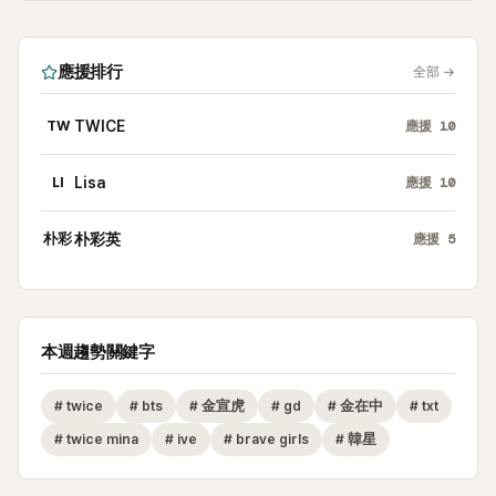
應援排行
全部
→
TW
TWICE
應援
10
LI
Lisa
應援
10
朴彩
朴彩英
應援
5
本週趨勢關鍵字
#
twice
#
bts
#
金宣虎
#
gd
#
金在中
#
txt
#
twice mina
#
ive
#
brave girls
#
韓星