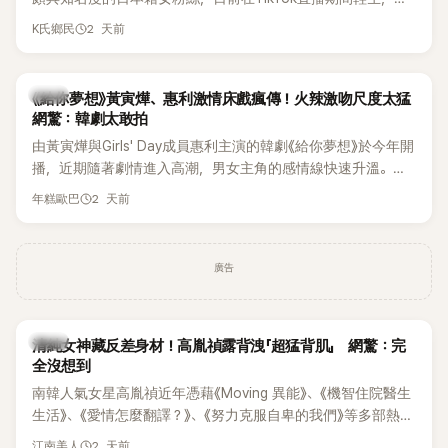
終不幸身亡，消息曝光後震驚韓網，也讓不少粉絲湧入社群平
2 天前
K氏鄉民
台哀悼。事發後，死者親友也陸續出面證實噩耗，並呼籲外界
停止揣測，盼逝者安息。
韓劇
《給你夢想》黃寅燁、惠利激情床戲瘋傳！火辣激吻尺度太猛
網驚：韓劇太敢拍
由黃寅燁與Girls' Day成員惠利主演的韓劇《給你夢想》於今年開
播，近期隨著劇情進入高潮，男女主角的感情線快速升溫。最
新播出的第8集不僅上演火辣吻戲，更接連出現床戲橋段，讓
2 天前
年糕歐巴
相關片段在網路上瘋傳，引發觀眾熱烈討論。
廣告
韓星
清純女神藏反差身材！高胤禎露背洩「超猛背肌」 網驚：完
全沒想到
南韓人氣女星高胤禎近年憑藉《Moving 異能》、《機智住院醫生
生活》、《愛情怎麼翻譯？》、《努力克服自卑的我們》等多部熱門
作品，躍升為韓劇新一代女神代表，不僅演技備受肯定，精緻
2 天前
江南美人