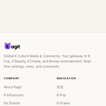
Global K-Culture Media & Community. Your gateway to K-
Pop, K-Beauty, K-Drama, and Korean entertainment. Real-
time rankings, news, and community.
COMPANY
NAVIGATION
About Kagit
首頁
K-Influencers
K-Pop
For Brands
K-Drama