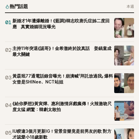
熱門話題
本週
新婚才1年遭爆離婚！《藍調》韓志旼唐氏症姊二度回
01
應 真實婚姻現況曝光
主持11年突退《認哥》！金希澈終於說真話 姜鎬童成
02
最大關鍵
黃晸珉77通電話錄音曝光！崩潰喊「拜託放過我」 爆料
03
女曾是SHINee、NCT站姐
《給你夢想》黃寅燁、惠利激情床戲瘋傳！火辣激吻尺
04
度太猛 網驚：韓劇太敢拍
IU睽違3個月更新IG！背景音樂竟是前男友的歌 對方
05
才認愛小18歲新歡