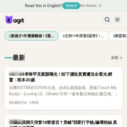
Read this in English?
Switch
No thanks
1
2
3
新婚才1年遭爆離婚！《藍…
主持11年突退《認哥》！…
黃晸珉
最新
全部
→
K-POP
SISTAR孝琳罕見素顏曝光！卸下濃妝真實膚況全看光 網
驚：根本20歲
女團SISTAR於2010年出道，由4位成員組成，憑藉〈Touch My
Body〉、〈Loving U〉、〈Shake It〉等一連串夏日神曲紅遍亞洲，
獲封「夏日女王」。不過，團體在出道滿7年後宣布解散，成員各
8 小時前
K氏鄉民
自投入個人演藝事業。向來以性感火辣形象和強大舞台氣場著
稱的孝琳，近日在社群分享與「排球女王」金軟景聚餐的日常，
不僅展現兩人多年不變的好交情，她幾乎素顏入鏡的真實模
K-POP
男團成員聊天突冒18禁發言？竟喊「我要打手槍」嚇壞粉絲 真
樣，也意外掀起網友熱議。