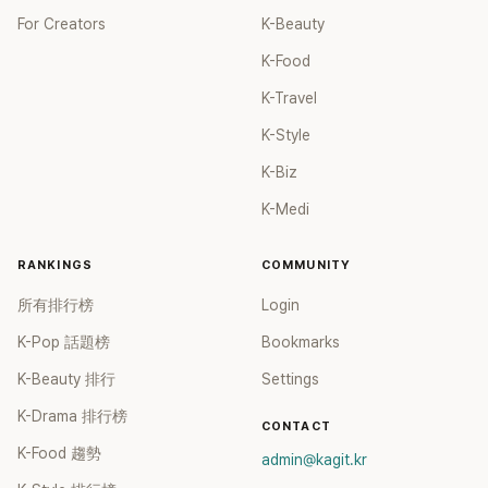
For Creators
K-Beauty
K-Food
K-Travel
K-Style
K-Biz
K-Medi
RANKINGS
COMMUNITY
所有排行榜
Login
K-Pop 話題榜
Bookmarks
K-Beauty 排行
Settings
K-Drama 排行榜
CONTACT
K-Food 趨勢
admin@kagit.kr