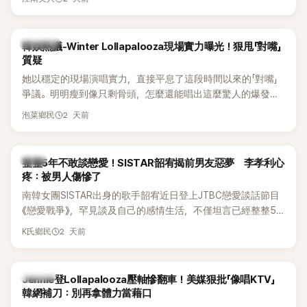
五官與清新空靈的氣質也擄獲大批粉絲。近日，她因分享一組
近況照意外掀起熱議，不是因為仙氣十足的美貌，而是藏在纖
細身材下的超狂背肌與肩膀線條，反差感十足，讓不少網友看
熱議討論
韓娛熱議-Winter Lollapalooza現場實力曝光！狠甩「對嘴」
傻直呼：「原來她身材這麼猛！」
質疑
她以穩定的現場演唱實力，直接平息了這段時間以來的「對嘴」
爭議。明明瘦到像只剩骨頭，怎麼還能唱出這麼驚人的爆發力
和音量？
2 天前
泡菜鄉民
韓星
整整5年不敢談戀愛！SISTAR韶宥揭前男友惡夢 李孝利心
疼：被男人傷慘了
南韓女團SISTAR出身的歌手韶宥近日登上JTBC戀愛談話節目
《戀愛戰爭》，罕見談及自己的感情生活，不僅坦言已經整整5
年沒有談戀愛，更首度透露空窗至今的原因，全與上一段戀情
2 天前
K氏鄉民
有關，一番真心告白讓現場來賓都相當震驚。
K-POP
Jennie登Lollapalooza壓軸慘翻車！美媒狠批「像唱KTV」
韓網補刀：別再拿體力當藉口