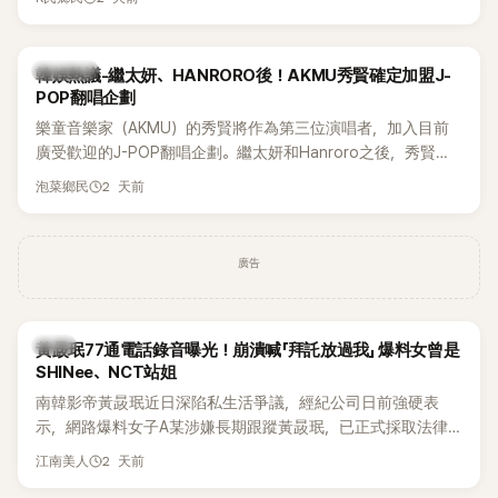
鴉、滑板等文化元素。雖然並非出身四大經紀公司，仍憑藉鮮
明的音樂風格，在海外尤其是歐美市場累積不少人氣，逐漸成
為第五代女團中極具辨識度的新生代代表之一。
熱議討論
韓娛熱議-繼太妍、HANRORO後！AKMU秀賢確定加盟J-
POP翻唱企劃
樂童音樂家（AKMU）的秀賢將作為第三位演唱者，加入目前
廣受歡迎的J-POP翻唱企劃。繼太妍和Hanroro之後，秀賢已
獲選為第三首翻唱歌曲的主唱，並於近期完成錄音。
2 天前
泡菜鄉民
廣告
韓星
黃晸珉77通電話錄音曝光！崩潰喊「拜託放過我」 爆料女曾是
SHINee、NCT站姐
南韓影帝黃晸珉近日深陷私生活爭議，經紀公司日前強硬表
示，網路爆料女子A某涉嫌長期跟蹤黃晸珉，已正式採取法律
行動。不過，A並未停止發聲，持續透過社群平台公開爆料，反
2 天前
江南美人
駁經紀公司的說法，強調兩人一直維持雙向聯繫，並非外界所