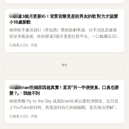
Rosé與Jennie出席，Lisa則因行程安排確定缺席，再度引發粉
絲熱議。
韓星
IU睽違3個月更新IG！背景音樂竟是前男友的歌 對方才認愛
小18歲新歡
南韓歌手兼演員IU（李知恩）歷經新劇爭議、分手消息及健康
狀況等風波後，終於睽違3個月更新社群平台，一口氣曬出20
張近況照，讓大批粉絲又驚又喜。不過，比起照片本身，更引
1 天前
江南美人
發熱議的是，她竟選用前男友張基河所屬樂團的歌曲作為背景
音樂，意外掀起韓網討論。
廣告
韓星
45歲Brian拒婚原因超真實！直言「另一半便便臭、口臭也要
愛？」：我做不到
南韓男團 Fly to the Sky 成員Brian向來以愛乾淨聞名，近日登
上YouTube節目時，再度談到自己的婚姻觀，直言無法理解「連
另一半的口臭、便便臭都要愛」這種說法，更大方表明自己是不
1 天前
江南美人
婚主義者，一番超直白發言掀起熱議。