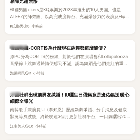
相曝光超荒謬
韓國男團xikers是KQ娛樂於2023年推出的10人男團，也是
ATEEZ的師弟團，以高完成度舞台、充滿爆發力的表演及Hip-
Hop風格聞名，出道後迅速累積大批海內外粉絲，近年也陸續
8 小時前
K氏鄉民
登上Lollapalooza等國際大型音樂節，展現新生代男團的舞台
實力。
熱議討論
韓娛熱議-CORTIS為什麼現在跳舞都這麼隨便？
原PO身為CORTIS的粉絲，對於他們在演唱會和Lollapalooza
音樂節上跳舞過於隨便感到不滿，認為舞蹈是他們走紅的重要
原因，希望他們能更認真地表演。
8 小時前
泡菜鄉民
韓星
才因社群出現前男友惹議！IU曬生日蛋糕竟是邊佑錫送 暖心
細節全曝光
南韓歌手兼演員IU（李知恩）歷經新劇爭議、分手消息及健康
狀況等風波後，終於睽違3個月更新社群平台，一口氣曬出20
張近況照，讓大批粉絲又驚又喜。其中，一張生日蛋糕照意外
10 小時前
江南美人
掀起熱議，不僅送禮人的身分曝光，就連貼文背景音樂也被眼
尖網友發現暗藏玄機，在韓網引發兩波討論。