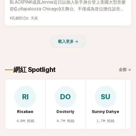
BLACKPINK成員Jennie近日以個人歌手身分登上美國大型音樂
節《Lollapalooza Chicago》主舞台，不僅成為首位擔任該音樂
節Headliner（壓軸主秀）的K-POP女SOLO歌手，寫下全新紀
2 天前
K氏鄉民
錄。然而，演出結束後卻掀起兩極評價，不僅現場歌唱實力遭
部分網友質疑，就連美國當地媒體也毫不留情給出負評，甚至
形容整場演出「就像一場豪華KTV」。
載入更多 →
網紅 Spotlight
全部
→
RI
DO
SU
Risabae
Doctorly
Sunny Dahye
H
4.0M
粉絲
4.7M
粉絲
1.7M
粉絲