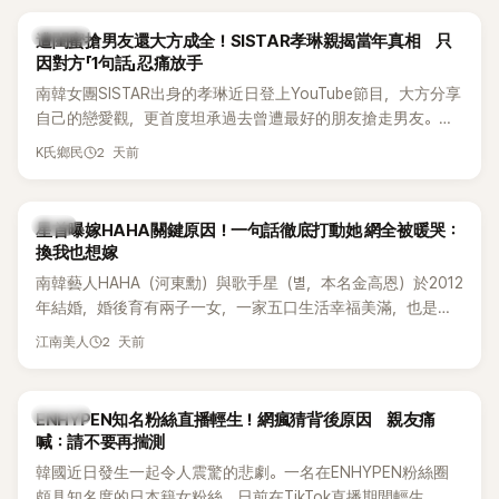
稱的單方面騷擾。如今，韓媒《Dispatch》再曝光雙方77通電話
的錄音內容，而A也首度承認自己過去曾是SHINee、NCT等偶
K-POP
遭閨蜜搶男友還大方成全！SISTAR孝琳親揭當年真相 只
像團體的「站姐」，事件持續延燒。
因對方「1句話」忍痛放手
南韓女團SISTAR出身的孝琳近日登上YouTube節目，大方分享
自己的戀愛觀，更首度坦承過去曾遭最好的朋友搶走男友。她
表示，當時選擇瀟灑放手，但如果同樣的事情現在再發生，「我
2 天前
K氏鄉民
絕對不會坐視不管」，直率發言掀起熱議。
韓星
星首曝嫁HAHA關鍵原因！一句話徹底打動她 網全被暖哭：
換我也想嫁
南韓藝人HAHA（河東勳）與歌手星（별，本名金高恩）於2012
年結婚，婚後育有兩子一女，一家五口生活幸福美滿，也是韓
國演藝圈公認的模範夫妻。近日，星首度公開當年決定嫁給
2 天前
江南美人
HAHA的關鍵原因，竟是一句讓她至今仍難忘的話，也成為她
點頭步入婚姻的最大理由。
K-POP
ENHYPEN知名粉絲直播輕生！網瘋猜背後原因 親友痛
喊：請不要再揣測
韓國近日發生一起令人震驚的悲劇。一名在ENHYPEN粉絲圈
頗具知名度的日本籍女粉絲，日前在TikTok直播期間輕生，最