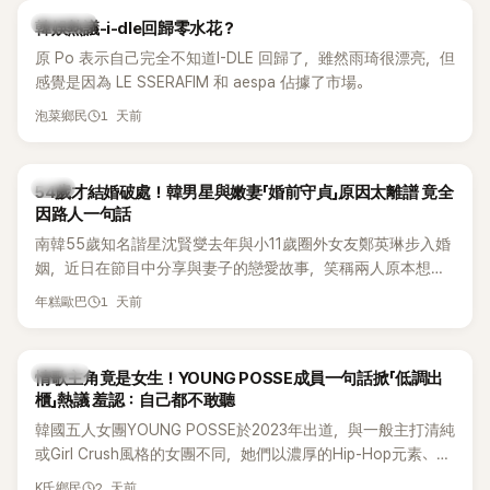
熱議討論
韓娛熱議-i-dle回歸零水花？
原 Po 表示自己完全不知道I-DLE 回歸了，雖然雨琦很漂亮，但
感覺是因為 LE SSERAFIM 和 aespa 佔據了市場。
1 天前
泡菜鄉民
韓星
54歲才結婚破處！韓男星與嫩妻「婚前守貞」原因太離譜 竟全
因路人一句話
南韓55歲知名諧星沈賢燮去年與小11歲圈外女友鄭英琳步入婚
姻，近日在節目中分享與妻子的戀愛故事，笑稱兩人原本想享
受兩人世界，沒想到站在飯店門口時竟被路人認出，還一路替
1 天前
年糕歐巴
他們加油打氣，讓他害羞到最後直接放棄進飯店，意外成了婚
前一直堅守「婚前守貞」的原因之一。
K-POP
情歌主角竟是女生！YOUNG POSSE成員一句話掀「低調出
櫃」熱議 羞認：自己都不敢聽
韓國五人女團YOUNG POSSE於2023年出道，與一般主打清純
或Girl Crush風格的女團不同，她們以濃厚的Hip-Hop元素、自
創Rap及成員親自參與創作為特色，MV也融入美式街頭、塗
2 天前
K氏鄉民