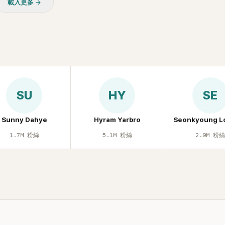
載入更多 →
SU
HY
SE
Sunny Dahye
Hyram Yarbro
Seonkyoung L
1.7M
粉絲
5.1M
粉絲
2.9M
粉