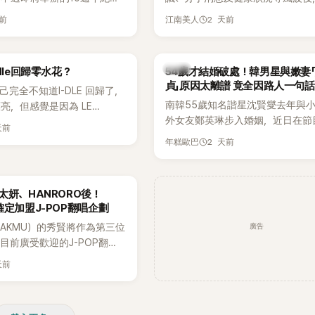
Greet活動，依舊無法看到四人合
睽違3個月更新社群平台，一口氣曬
天前
2 天前
江南美人
MyDaily》7日報導，當天將
張近況照，讓大批粉絲又驚又喜。
秀）、Rosé與Jennie出席，
比起照片本身，更引發熱議的是，
行程安排確定缺席，再度引發粉
用前男友張基河所屬樂團的歌曲作
韓星
dle回歸零水花？
54歲才結婚破處！韓男星與嫩妻
音樂，意外掀起韓網討論。
貞」原因太離譜 竟全因路人一句話
自己完全不知道I-DLE 回歸了，
南韓55歲知名諧星沈賢燮去年與小
亮，但感覺是因為 LE
外女友鄭英琳步入婚姻，近日在節
 和 aespa 佔據了市場。
天前
享與妻子的戀愛故事，笑稱兩人原
2 天前
年糕歐巴
受兩人世界，沒想到站在飯店門口
路人認出，還一路替他們加油打氣
害羞到最後直接放棄進飯店，意外
太妍、HANRORO後！
前一直堅守「婚前守貞」的原因之一
確定加盟J-POP翻唱企劃
廣告
AKMU）的秀賢將作為第三位
目前廣受歡迎的J-POP翻唱
Hanroro之後，秀賢已獲
天前
翻唱歌曲的主唱，並於近期完