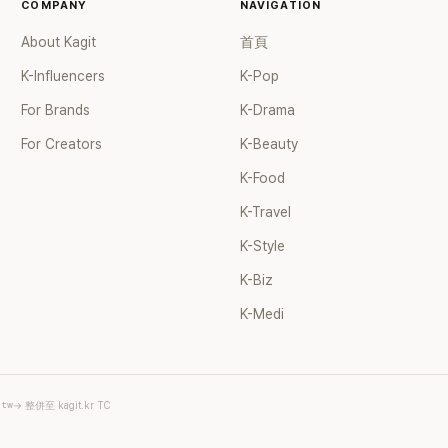
COMPANY
NAVIGATION
About Kagit
首頁
K-Influencers
K-Pop
For Brands
K-Drama
For Creators
K-Beauty
K-Food
K-Travel
K-Style
K-Biz
K-Medi
.tw
→ 整併至 kagit.kr TC