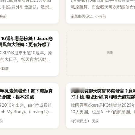
女時代成員孝淵近日出席活動
《音樂銀行》節目組似乎很喜歡讓主
失手照」意外引發話題。沒想到
載原跳舞，而金載沅每次都能使命
照片後，不但沒有生氣，反而
甚至舞技還進步不少。觀眾們也發
小時前
11 小時前
泡菜鄉民
上IG限時動態開玩笑，甚至
單位對此樂此不疲。
買記者的住址」，讓網友全笑
NK 10週年惹怒粉絲！Jisoo急
韓網風向大逆轉：更有好感了
廣告
CKPINK迎來出道10週年，原
祝的大日子，卻因官方活動安
不滿，甚至傳出有人持高爾夫
 小時前
大樓鬧事。Jisoo今（8日）
BLINK道歉，坦言這次紀念日
歉意的一天」。
K-POP
孝琳罕見素顏曝光！卸下濃妝真
男團成員聊天突冒18禁發言？竟
 網驚：根本20歲
打手槍」嚇壞粉絲 真相曝光超荒謬
R於2010年出道，由4位成員組
韓國男團xikers是KQ娛樂於202
h My Body〉、〈Loving U〉、
10人男團，也是ATEEZ的師弟團
It〉等一連串夏日神曲紅遍亞洲，獲
成度舞台、充滿爆發力的表演及Hip
天前
1 天前
K氏鄉民
」。不過，團體在出道滿7年後
風格聞名，出道後迅速累積大批海
成員各自投入個人演藝事業。
絲，近年也陸續登上Lollapalooz