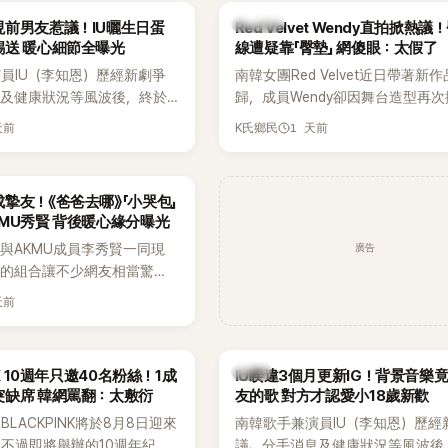
火辣形象和強大舞台氣場著稱
大型音樂節，展現新生代男團的舞
K-POP
前男友惹議！IU曬生日蛋
Red Velvet Wendy直拍掀熱
在社群分享與「排球女王」金軟
力。
錫送 暖心細節全曝光
線遭疑靠「臀墊」 網傻眼：太假了
常，不僅展現兩人多年不變的
員IU（李知恩）歷經新劇爭
南韓女團Red Velvet近日帶著新
幾乎素顏入鏡的真實模樣，也
息及健康狀況等風波後，終於
歸，成員Wendy卻因舞台造型再
友熱議。
新社群平台，一口氣曬出20
論。她日前才因暴瘦身形受到外界
天前
1 天前
K氏鄉民
讓大批粉絲又驚又喜。其中，
又被質疑在舞台上使用臀墊，如今
糕照意外掀起熱議，不僅送禮
歌舞台曝光後，再度因身形比例引
光，就連貼文背景音樂也被眼
議。
摯友！《爸爸去哪》「小哭包」
暗藏玄機，在韓網引發兩波討
MU秀賢 背後暖心緣分曝光
廣告
與AKMU成員李秀賢一同現
外的組合讓不少網友相當驚
去幾乎沒有公開交集，如今卻
天前
士之旅，也讓粉絲紛紛好奇：
怎麼認識的？」
韓星
NK 10週年只邀40名粉絲！1成
IU睽違3個月更新IG！背景音樂
突缺席 韓網罵翻：太敷衍
友的歌 對方才認愛小18歲新歡
LACKPINK將於8月8日迎來
南韓歌手兼演員IU（李知恩）歷經
，不過即將舉辦的10週年紀念
議、分手消息及健康狀況等風波後