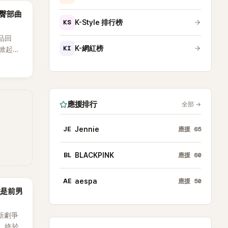
台實
議！臀部曲
KS
K-Style 排行榜
作品回
KI
K-網紅榜
次掀起討
關注，
最新打
發熱
應援排行
全部
→
JE
Jennie
應援
65
BL
BLACKPINK
應援
60
AE
aespa
應援
50
竟是前男
新劇爭
，終於