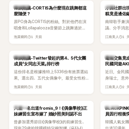
通話錄音，當中出現「李昇基身邊的人會全
向來以性感
熱議討論
韓星
韓娛熱議-CORTIS為什麼現在跳舞都這
才因社群出現
部死掉」等激烈言論，引發外界譁然。
的孝琳，近日
麼隨便？
糕竟是邊佑
景聚餐的日
原PO身為CORTIS的粉絲，對於他們在演
南韓歌手兼演
好交情，她
唱會和Lollapalooza音樂節上跳舞過於隨
議、分手消
意外掀起網
便感到不滿，認為舞蹈是他們走紅的重要
睽違3個月更
1 天前
1 
泡菜鄉民
江南美人
原因，希望他們能更認真地表演。
張近況照，
一張生日蛋
人的身分曝
熱議討論
韓星
韓娛熱議-Twitter發起的第4、5代女團
毫無交集竟成
尖網友發現
成員「女同志天菜」排行榜
民國同遊AK
論。
這份排名是根據推特上5336份有效票選結
近日，金民國
果，選出四、五代女偶像中，最受女性粉
身瑞士，意
絲喜愛的成員。其中，HATS2HEARTS成
訝。兩人過
1 天前
2 
泡菜鄉民
江南美人
員包攬了前三名，展現了她們在女性社群
一起踏上瑞
中的高人氣。
「他們到底是
K-POP
K-POP
只差一名出道fromis_9！《偶像學校》正
BLACKPI
妹練習生宣布嫁了 婚紗照美到認不出
員因行程衝
曾參加選秀節目《偶像學校》的前練習生、
韓國人氣女團B
現年29歲的韓國模特兒柳智娜（유지나），
出道10週年