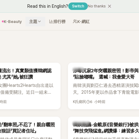
Read this in English?
Switch
No thanks
K-Beauty
主題
排行榜
K-網紅
韓星
生圖流出！真實顏值獲韓網認
涉毒沉寂2年突曬親密照！影帝與
證：本人更美 尤其「她」被狂讚
「貼臉嘟嘴」 還喊：我會愛大哥
Hearts2Hearts自出道以
南韓演員劉亞仁過去憑精湛演技闖
顏值備受關注，近日一組未經
天，2015年更以作品拿下青龍電
照片在韓網瘋傳，再度掀起熱
帝，成為該獎史上最年輕的影帝。
小時前
6 小時前
K氏鄉民
看過本人的網友更直呼：「真
他2023年爆出涉毒風波後，演藝
亮！」
重創，後續又牽扯與男性友人崔河
的相關爭議，近年幾乎淡出演藝圈
熱議討論
「翻車照」不忍了！親自曬照
韓娛熱議-金載原《音樂銀行》被
公開露面。
狠話「買記者住址」
「舞技突飛猛進」網讚爆：練習多