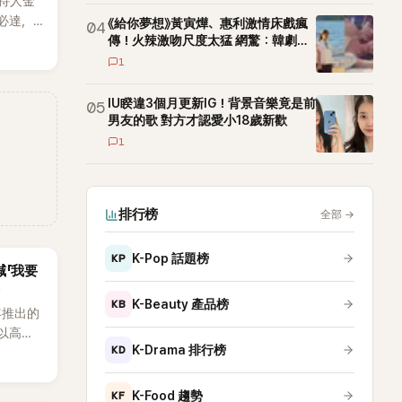
持人金
必達，
《給你夢想》黃寅燁、惠利激情床戲瘋
04
現製作
傳！火辣激吻尺度太猛 網驚：韓劇太
敢拍
1
IU睽違3個月更新IG！背景音樂竟是前
05
男友的歌 對方才認愛小18歲新歡
1
排行榜
全部
→
KP
K-Pop 話題榜
喊「我要
KB
K-Beauty 產品榜
3年推出的
，以高完
KD
K-Drama 排行榜
-Hop
內外粉
a等國際
KF
K-Food 趨勢