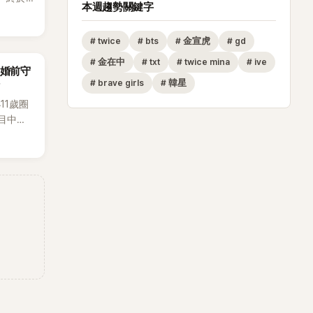
本週趨勢關鍵字
出20
不過，
#
twice
#
bts
#
金宣虎
#
gd
她竟選
為背景
#
金在中
#
txt
#
twice mina
#
ive
「婚前守
#
brave girls
#
韓星
11歲圈
目中分
本想享
時竟被
，讓他
成了婚
。