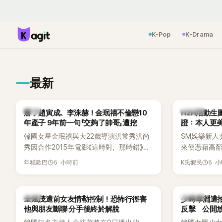
K-Pop
K-Drama
最新
韓星
K-POP
掰了趙寅成、李洙赫！金珉禧不倫戀10
H2H活動
年產子 9年前一句「交夠了帥哥」遭挖
韓國女星金珉禧與大22歲導演洪常秀洪尚
SM娛樂新人女團
秀因合作2015年電影《這時對，那時錯》擦
來便憑藉高
出愛火，兩人不倫戀曝光後一路交往至
修圖的現場
5 小時前
5 
年糕歐巴
K氏鄉民
今，戀情已持續近10年，並於去年迎來兩
烈討論，不少
人的兒子。金珉禧也將透過洪常秀執導的
人比照片還漂
新片《無處安放我的眼睛》（暫譯，
韓星
K-POP
全炫茂遭前女友情勒控制！恐怖行徑害
少時孝淵遭拍
Nowhere To Lay My Eyes）正式回歸大銀
他與朋友斷聯 分手後終於解脫
反擊 公開放
幕，這也是她產後首度以演員身分復出。