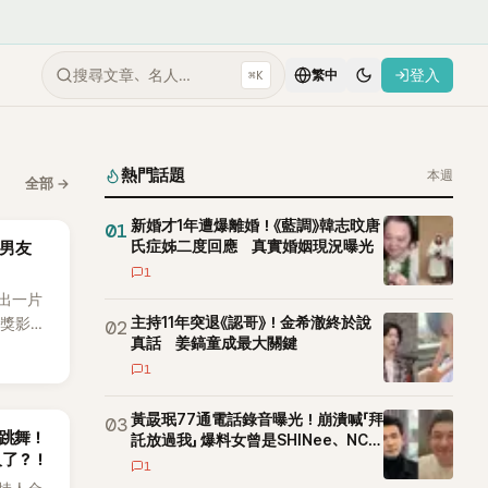
搜尋文章、名人…
登入
⌘K
繁中
熱門話題
本週
全部
→
新婚才1年遭爆離婚！《藍調》韓志旼唐
01
氏症姊二度回應 真實婚姻現況曝光
男友
1
出一片
主持11年突退《認哥》！金希澈終於說
影獎影
02
真話 姜鎬童成最大關鍵
不過，
1
事業受到
那之間
，鮮少
黃晸珉77通電話錄音曝光！崩潰喊「拜
03
拱跳舞！
託放過我」 爆料女曾是SHINee、NCT
久了？！
站姐
1