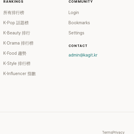
RANKINGS
COMMUNITY
所有排行榜
Login
K-Pop 話題榜
Bookmarks
K-Beauty 排行
Settings
K-Drama 排行榜
CONTACT
K-Food 趨勢
admin@kagit.kr
K-Style 排行榜
K-Influencer 指數
Terms
Privacy