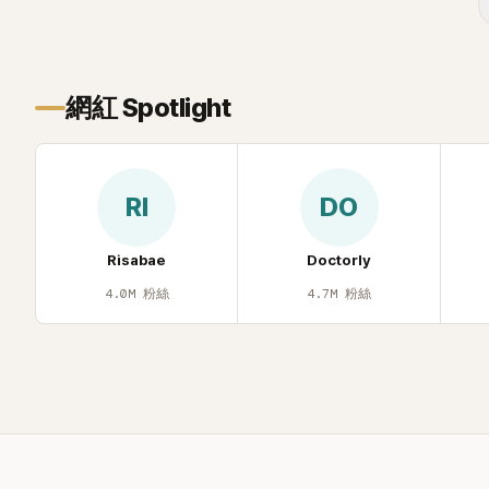
的音樂風格，在海外尤其是歐美市場累積
不少人氣，逐漸成為第五代女團中極具辨
識度的新生代代表之一。
網紅 Spotlight
RI
DO
Risabae
Doctorly
4.0M
粉絲
4.7M
粉絲