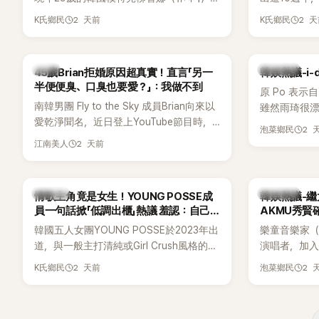
近日無預警在社群平台公開一系列婚紗
Meet & 
2 天前
2 
K氏鄉民
K氏鄉民
照，親自宣布即將步入婚姻，消息曝光後
體。根據韓媒《
讓不少曾追看節目的粉絲又驚又喜，紛紛
由Jisoo（智
送上祝福。
Lisa則因
韓星
熱議討論
45歲Brian拒婚原因超真實！直言「另一
韓娛熱議-i-
絲熱議。
半便便臭、口臭也要愛？」：我做不到
原 Po 表示
南韓男團 Fly to the Sky 成員Brian向來以
雖然雨琦很漂
愛乾淨聞名，近日登上YouTube節目時，
SSERAFIM
2 
泡菜鄉民
再度談到自己的婚姻觀，直言無法理解「連
2 天前
江南美人
另一半的口臭、便便臭都要愛」這種說法，
更大方表明自己是不婚主義者，一番超直
白發言掀起熱議。
K-POP
熱議討論
情歌主角竟是女生！YOUNG POSSE成
韓娛熱議-繼
員一句話掀「低調出櫃」熱議 羞認：自己
AKMU秀賢
都不敢聽
韓國五人女團YOUNG POSSE於2023年出
樂童音樂家（
道，與一般主打清純或Girl Crush風格的女
演唱者，加入
團不同，她們以濃厚的Hip-Hop元素、自
企劃。繼太妍和
2 天前
2 
K氏鄉民
泡菜鄉民
創Rap及成員親自參與創作為特色，MV也
選為第三首
融入美式街頭、塗鴉、滑板等文化元素。
成錄音。
雖然並非出身四大經紀公司，仍憑藉鮮明