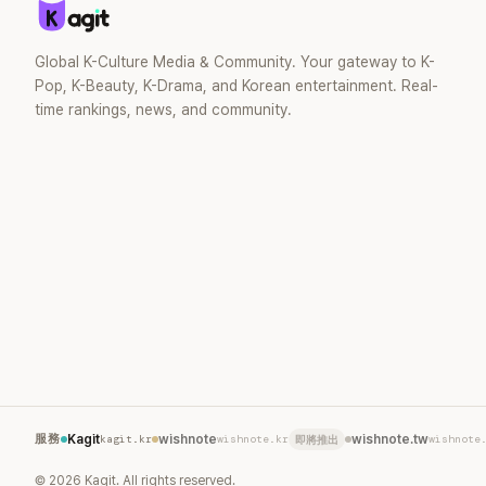
Global K-Culture Media & Community. Your gateway to K-
Pop, K-Beauty, K-Drama, and Korean entertainment. Real-
time rankings, news, and community.
服務
Kagit
kagit.kr
wishnote
wishnote.kr
wishnote.tw
wishnote
即將推出
©
2026
Kagit. All rights reserved.