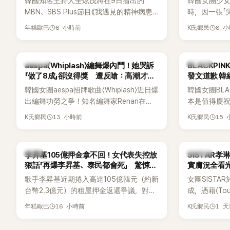
韓國知名主持人全炫茂將在9日播出的
韓國女團少
不過，新片尚未上映，她9年前電影中的一
MBN、SBS Plus節目《我遇見的精神病患》
時，因一張「
句台詞卻突然被韓網翻出，意外再度掀起
（내가 만난 사이코패스）中，首度坦承一段
她本人看到
熱議。
6 小時前
8 
年糕歐巴
K氏鄉民
不堪回首的戀愛經歷，自爆曾遭前女友過
親自把照片放
度控制，不僅走到哪都得開視訊報備，最
幽默喊話要「
後甚至因此和朋友失去聯絡，分手後朋友
翻。
K-POP
K-POP
aespa〈Whiplash〉編舞爆內鬥！她哭訴
BLACKPI
的一句「歡迎回來」，更讓他至今印象深刻。
「做了8成」卻沒得獎 遭反嗆：高潮才是
發文道歉 
關鍵
韓國女團aespa招牌歌曲〈Whiplash〉近日爆
韓國女團BLA
出編舞功勞之爭！知名編舞家Renan在
本是值得慶
Mnet新節目《Street World Fighter：
排引發粉絲
13 小時前
15
K氏鄉民
K氏鄉民
Directors' War》預告中，公開談及自己在
球桿到YG娛樂
〈Whiplash〉編舞上的貢獻，直言明明自己
也親自發文向
完成約8成舞蹈，2025 KOREA Awards「年
「好像是充滿
韓星
K-POP
李昇基105億押金拿不回！女代表失控放
SISTAR
度編舞大賞」卻由Lachica拿走，讓她至今
狠話「再爆李昇基、泰民都會死」 驚悚錄
實膚況全看光
仍感到相當不平。
音流出
歌手李昇基近期捲入高達105億韓元（約新
女團SISTA
台幣2.3億元）的租屋押金返還爭議，對象
成，憑藉〈Touc
正是演藝企劃公司One Hundred Label代
〈Shake 
16 小時前
1 
年糕歐巴
K氏鄉民
表車佳媛(차가원)。如今事件再掀風波，
封「夏日女王
YouTuber李鎮浩公開一段與車佳媛過去的
宣布解散，