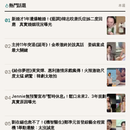
熱門話題
本週
新婚才1年遭爆離婚！《藍調》韓志旼唐氏症姊二度回
01
應 真實婚姻現況曝光
主持11年突退《認哥》！金希澈終於說真話 姜鎬童成
02
最大關鍵
《給你夢想》黃寅燁、惠利激情床戲瘋傳！火辣激吻尺
03
度太猛 網驚：韓劇太敢拍
Jennie無預警宣布「暫時休息」！鬆口未來2、3年規劃
04
真實原因曝光
劉在錫也救不了！《機智醫生》鄭準元首登綜藝全程當
05
機 1舉動遭酸：太沒誠意