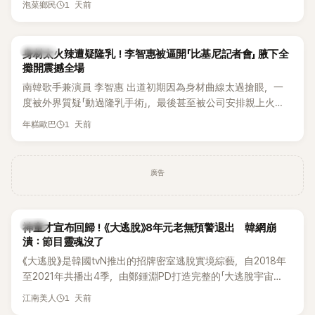
1 天前
泡菜鄉民
K-POP
身材太火辣遭疑隆乳！李智惠被逼開「比基尼記者會」 腋下全
攤開震撼全場
南韓歌手兼演員 李智惠 出道初期因為身材曲線太過搶眼，一
度被外界質疑「動過隆乳手術」，最後甚至被公司安排親上火
線，召開前所未見的「泳裝記者會」澄清。這場記者會後來還被
1 天前
年糕歐巴
韓國演藝圈點名為流傳至今的「三大記者會」之一。近日她在綜
藝節目中親口回憶這段「隆乳疑雲黑歷史」，話題再度被翻出來
熱議。 2日播出的 SBS 綜藝節目《我的經紀人太難搞－秘書
廣告
鎮》，邀請同時兼顧工作與育兒的演藝圈代表「媽媽群」——李智
惠、李賢怡、李恩亨，以第13位「My Star」身分登場，分享最真
實的生活日常。 節目一開始，李瑞鎮 率先與李智惠會合，兩人
韓星
邊搭車邊聊天，氣氛輕鬆。聊到最近的新聞，李瑞鎮突然直球
神童才宣布回歸！《大逃脫》8年元老無預警退出 韓網崩
潰：節目靈魂沒了
發問：「妳不是上新聞了？說妳去做整形？是人中縮短手術嗎？」
一貫犀利又不留情的問法，讓現場瞬間笑成一片。對此，李智
《大逃脫》是韓國tvN推出的招牌密室逃脫實境綜藝，自2018年
惠也毫不閃躲，淡定接招，兩人鬥嘴默契十足。 話題接著一路
至2021年共播出4季，由鄭鍾淵PD打造完整的「大逃脫宇宙
延燒到過去的爭議。李瑞鎮脫口補刀：「妳以前不是還在游泳池
（DTCU）」，憑藉燒腦劇情、電影級場景與龐大世界觀，累積
1 天前
江南美人
開過記者會？」直接點名她當年的風波。李智惠聽了忍不住笑
大批死忠粉絲，被譽為韓國最具代表性的密室逃脫綜藝之一。