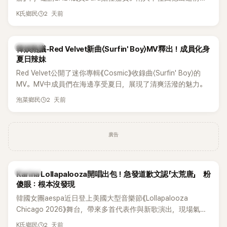
青澀往事，也首度聊起當年鬧得沸沸揚揚的緋聞，讓東海忍不
2 天前
K氏鄉民
住笑說：「真的有很多粉絲以為我們交往過。」
熱議討論
韓娛熱議-Red Velvet新曲〈Surfin' Boy〉MV釋出！成員化身
夏日辣妹
Red Velvet公開了迷你專輯《Cosmic》收錄曲〈Surfin' Boy〉的
MV。MV中成員們在海邊享受夏日，展現了清爽活潑的魅力。
2 天前
泡菜鄉民
廣告
K-POP
Karina Lollapalooza開唱出包！急發道歉文認「太荒唐」 粉
傻眼：根本沒發現
韓國女團aespa近日登上美國大型音樂節《Lollapalooza
Chicago 2026》舞台，帶來多首代表作與新歌演出，現場氣氛
嗨翻。不過，成員Karina卻在演出後主動坦承，自己因為太緊
2 天前
K氏鄉民