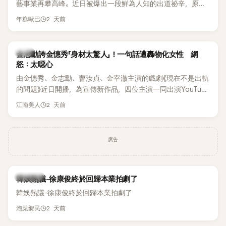
藝事業再攀高峰。近日被爆出一段鮮為人知的出道祕辛，原來
體解散後，李智惠轉型 solo，靠著綜藝與歌唱實力持續活躍演
他當年差點不是以演員身分出道，而是成為男團偶像的一員。
2 天前
年糕歐巴
藝圈。據悉，她當年能加入 S#arp，也與 李尚敏 的賞識有關。
感情方面，李智惠於 2017 年與圈外男友結婚，婚後育有兩個
女兒，一家四口生活幸福美滿。如今除了持續活躍於綜藝節
韓星
金志勳誇金憓秀「身材太驚人」！一句話遭轟物化女性 網
目，她經營的 YouTube 頻道也即將突破百萬訂閱，近年內容深
怒：太噁心
受網友喜愛，再度迎來事業第二春。
由金憓秀、金志勳、曹汝貞、金宰澈主演的戲劇《現在不是出軌
的問題》近日開播，為宣傳新作品，四位主演一同出演YouTube
節目，不料訪談中的一段發言卻意外掀起爭議。不少網友認
2 天前
江南美人
為，他將焦點放在金憓秀的身材，言論帶有「物化女性」意味，
引發大量批評。
廣告
熱議討論
韓娛熱議-徐康俊終於回歸本業拍劇了
韓娛熱議-徐康俊終於回歸本業拍劇了
2 天前
泡菜鄉民