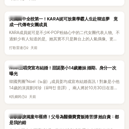
張，在表演過程中一度忘記歌詞，還親自向粉絲道歉。
K-POP
美國國中全校第一！KARA妮可放棄學霸人生赴韓追夢 竟
成一代傳奇女團成員
KARA成員妮可是不少K-POP粉絲心中的二代女團代表人物，不
過鮮少有人知道的是，她其實不只是舞台上的人氣偶像，更是
一名不折不扣的學霸。她日前在節目中透露，自己在美國就讀
2 天前
打歌雷達
國中時，曾拿下全校第一名，優異成績曝光後，再度掀起網友
熱議。
K-POP
Noel主唱突宣布結婚！甜認娶小14歲嫩妹 婚期、身分一次
曝光
韓國男團「Noel（노을）」成員姜均成宣布結婚喜訊！對象是小他
14歲的演員劉河珍（유하진 音譯），兩人將於10月30日在首爾
低調舉辦婚禮，消息一出立刻引發關注。
2 天前
K氏鄉民
K-POP
崔叡娜淚揭童年罹癌！父母為醫藥費賣飯捲苦撐 她自責：都
是我的錯