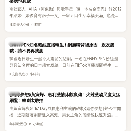
換我也想嫁
南韓藝人HAHA（河東勳）與歌手星（별，本名金高恩）於2012
年結婚，婚後育有兩子一女，一家五口生活幸福美滿，也是韓
國演藝圈公認的模範夫妻。近日，星首度公開當年決定嫁給
6 小時前
江南美人
HAHA的關鍵原因，竟是一句讓她至今仍難忘的話，也成為她
點頭步入婚姻的最大理由。
K-POP
ENHYPEN知名粉絲直播輕生！網瘋猜背後原因 親友痛
喊：請不要再揣測
韓國近日發生一起令人震驚的悲劇。一名在ENHYPEN粉絲圈
頗具知名度的日本籍女粉絲，日前在TikTok直播期間輕生，最
終不幸身亡，消息曝光後震驚韓網，也讓不少粉絲湧入社群平
6 小時前
K氏鄉民
台哀悼。事發後，死者親友也陸續出面證實噩耗，並呼籲外界
停止揣測，盼逝者安息。
韓劇
《給你夢想》黃寅燁、惠利激情床戲瘋傳！火辣激吻尺度太猛
網驚：韓劇太敢拍
由黃寅燁與Girls' Day成員惠利主演的韓劇《給你夢想》於今年開
播，近期隨著劇情進入高潮，男女主角的感情線快速升溫。最
新播出的第8集不僅上演火辣吻戲，更接連出現床戲橋段，讓
18 小時前
年糕歐巴
相關片段在網路上瘋傳，引發觀眾熱烈討論。