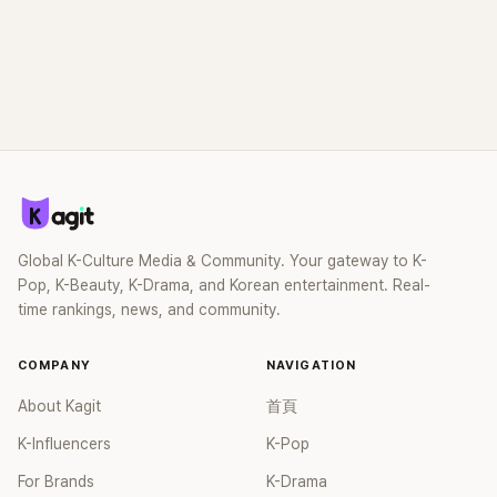
Global K-Culture Media & Community. Your gateway to K-
Pop, K-Beauty, K-Drama, and Korean entertainment. Real-
time rankings, news, and community.
COMPANY
NAVIGATION
About Kagit
首頁
K-Influencers
K-Pop
For Brands
K-Drama