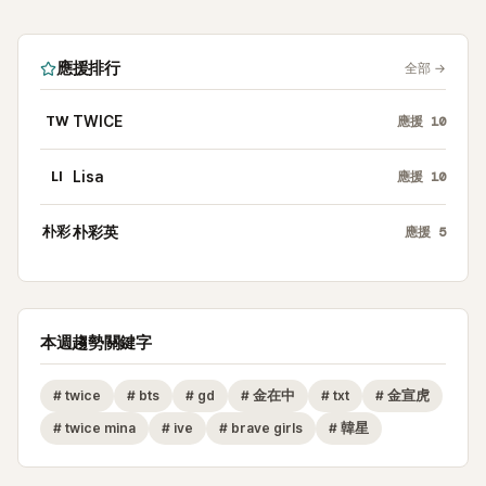
應援排行
全部
→
TW
TWICE
應援
10
LI
Lisa
應援
10
朴彩
朴彩英
應援
5
本週趨勢關鍵字
#
twice
#
bts
#
gd
#
金在中
#
txt
#
金宣虎
#
twice mina
#
ive
#
brave girls
#
韓星