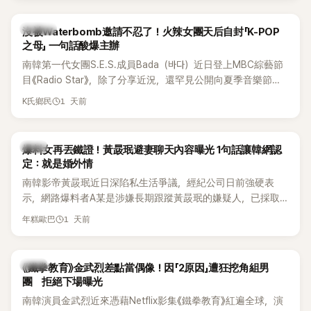
說：「哥怎麼連這個都知道？」李瑞鎮則回嘴：「那時候新聞鬧那
麼大，不知道才奇怪吧。」一來一往，氣氛反而更加輕鬆。 談到
K-POP
沒被Waterbomb邀請不忍了！火辣女團天后自封「K-POP
當年情況，李智惠終於鬆口坦言，當時確實被質疑動過隆胸手
之母」 一句話酸爆主辦
術。她回憶：「拍了比基尼照片之後，就開始被說是不是去隆乳
南韓第一代女團S.E.S.成員Bada（바다）近日登上MBC綜藝節
了。」為了澄清誤會，她只好親自站出來說清楚。 李智惠進一步
目《Radio Star》，除了分享近況，還罕見公開向夏季音樂節
解釋，當時隆胸手術幾乎只有「腋下切開」一種方式，「所以我就
Waterbomb喊話，笑稱自己至今從未受邀演出，更幽默表示：
想，既然一直說我有做，那我乾脆把腋下給大家看，證明我根
1 天前
K氏鄉民
「我名字就叫『Bada（海）』，Waterbomb卻沒找我，這根本只
本沒動過。」一句話說完，全場瞬間炸鍋，來賓又驚又笑。 事實
是懂了皮毛。」一番話笑翻全場，也引發網友熱議。
上，早在 2006 年，李智惠就為了證明自己沒有「隆乳」，真的
召開了一場泳裝記者招待會。當時她穿著比基尼站在一排攝影
韓星
爆料女再丟鐵證！黃晸珉避妻聊天內容曝光 1句話讓韓網認
機前，面對媒體擺出各種姿勢，畫面至今仍被網友津津樂道。
定：就是婚外情
這段為平息爭議、直接公開腋下畫面自證清白的往事再度被提
南韓影帝黃晸珉近日深陷私生活爭議，經紀公司日前強硬表
起，節目現場立刻充滿驚呼聲與笑聲，也再次讓人見識到她面
示，網路爆料者A某是涉嫌長期跟蹤黃晸珉的嫌疑人，已採取
對流言時「豁出去」的直率性格。其實她過去也曾在 SBS 節目
法律行動。不過，A某並未因此停止發聲，5日再度透過社群平
《脫掉鞋子恢單4Men》 中，親自公開那張當年引發話題的「腋下
1 天前
年糕歐巴
台公開更多內容，反駁經紀公司的說法，強調兩人的聯繫一直
比基尼照」，再次重提這段至今仍被粉絲視為黑歷史代表作的事
都是「雙向互動」，並非外界所稱的單方面騷擾。
件。 回顧李智惠的演藝路，她於 1998 年以混聲團體 S#arp 成
員身分出道，該團在 2000 年代初期紅極一時，由李智惠、徐
韓星
《鐵拳教育》金武烈差點當偶像！因「2原因」遭狂挖角組男
智英兩位女成員，以及張錫炫、Chris Kim 兩位男成員組成。不
團 拒絕下場曝光
過後來爆出長達四年的團內霸凌風波，甚至傳出徐智英母親對
南韓演員金武烈近來憑藉Netflix影集《鐵拳教育》紅遍全球，演
李智惠言語辱罵、動手等爭議，最終團體於 2002 年解散。 團