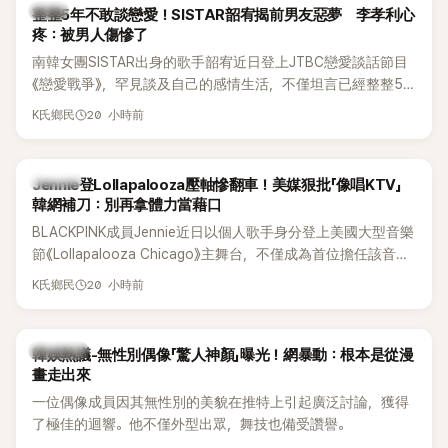
韓星
整整5年不敢談戀愛！SISTAR韶宥揭前男友惡夢 李孝利心
疼：被男人傷慘了
南韓女團SISTAR出身的歌手韶宥近日登上JTBC戀愛談話節目
《戀愛戰爭》，罕見談及自己的感情生活，不僅坦言已經整整5
年沒有談戀愛，更首度透露空窗至今的原因，全與上一段戀情
20 小時前
K氏鄉民
有關，一番真心告白讓現場來賓都相當震驚。
K-POP
Jennie登Lollapalooza壓軸慘翻車！美媒狠批「像唱KTV」
韓網補刀：別再拿體力當藉口
BLACKPINK成員Jennie近日以個人歌手身分登上美國大型音樂
節《Lollapalooza Chicago》主舞台，不僅成為首位擔任該音樂
節Headliner（壓軸主秀）的K-POP女SOLO歌手，寫下全新紀
20 小時前
K氏鄉民
錄。然而，演出結束後卻掀起兩極評價，不僅現場歌唱實力遭
部分網友質疑，就連美國當地媒體也毫不留情給出負評，甚至
形容整場演出「就像一場豪華KTV」。
熱議討論
韓娛熱議-無性別偶像「驚人神顏」曝光！網暴動：根本是從漫
畫走出來
一位偶像成員因其無性別的美貌在推特上引起廣泛討論，獲得
了極佳的迴響。他不僅外型出眾，舞技也備受讚譽。