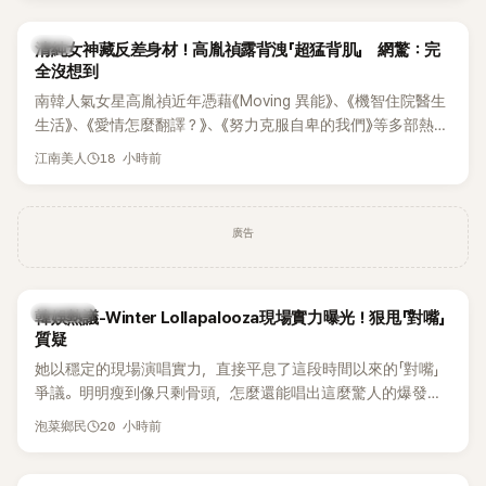
韓星
清純女神藏反差身材！高胤禎露背洩「超猛背肌」 網驚：完
全沒想到
南韓人氣女星高胤禎近年憑藉《Moving 異能》、《機智住院醫生
生活》、《愛情怎麼翻譯？》、《努力克服自卑的我們》等多部熱門
作品，躍升為韓劇新一代女神代表，不僅演技備受肯定，精緻
18 小時前
江南美人
五官與清新空靈的氣質也擄獲大批粉絲。近日，她因分享一組
近況照意外掀起熱議，不是因為仙氣十足的美貌，而是藏在纖
細身材下的超狂背肌與肩膀線條，反差感十足，讓不少網友看
廣告
傻直呼：「原來她身材這麼猛！」
熱議討論
韓娛熱議-Winter Lollapalooza現場實力曝光！狠甩「對嘴」
質疑
她以穩定的現場演唱實力，直接平息了這段時間以來的「對嘴」
爭議。明明瘦到像只剩骨頭，怎麼還能唱出這麼驚人的爆發力
和音量？
20 小時前
泡菜鄉民