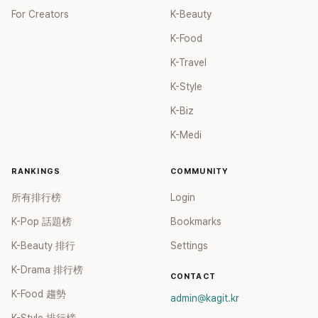
For Creators
K-Beauty
K-Food
K-Travel
K-Style
K-Biz
K-Medi
RANKINGS
COMMUNITY
所有排行榜
Login
K-Pop 話題榜
Bookmarks
K-Beauty 排行
Settings
K-Drama 排行榜
CONTACT
K-Food 趨勢
admin@kagit.kr