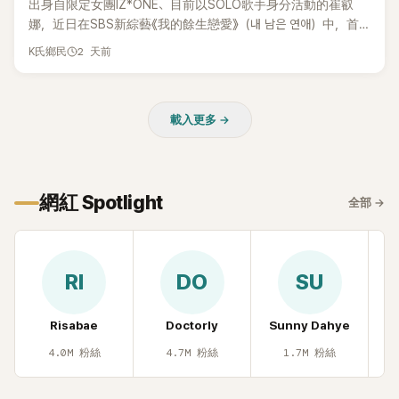
出身自限定女團IZ*ONE、目前以SOLO歌手身分活動的崔叡
娜，近日在SBS新綜藝《我的餘生戀愛》（내 남은 연애）中，首
度談起自己幼年罹患小兒癌的經歷，回憶起父母為了籌措醫療
2 天前
K氏鄉民
費四處奔波，甚至靠賣飯捲維持生計，讓她忍不住當場落淚，
坦言年幼時一度認為「都是我的錯」。
載入更多 →
網紅 Spotlight
全部
→
RI
DO
SU
Risabae
Doctorly
Sunny Dahye
H
4.0M
粉絲
4.7M
粉絲
1.7M
粉絲