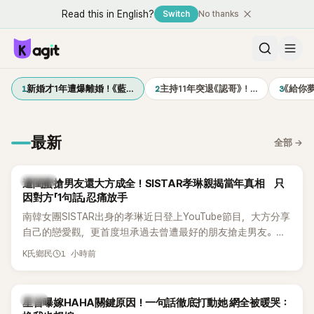
Read this in English?
Switch
No thanks
1
2
3
新婚才1年遭爆離婚！《藍…
主持11年突退《認哥》！…
《給你
最新
全部
→
K-POP
遭閨蜜搶男友還大方成全！SISTAR孝琳親揭當年真相 只
因對方「1句話」忍痛放手
南韓女團SISTAR出身的孝琳近日登上YouTube節目，大方分享
自己的戀愛觀，更首度坦承過去曾遭最好的朋友搶走男友。她
表示，當時選擇瀟灑放手，但如果同樣的事情現在再發生，「我
1 小時前
K氏鄉民
絕對不會坐視不管」，直率發言掀起熱議。
韓星
星首曝嫁HAHA關鍵原因！一句話徹底打動她 網全被暖哭：