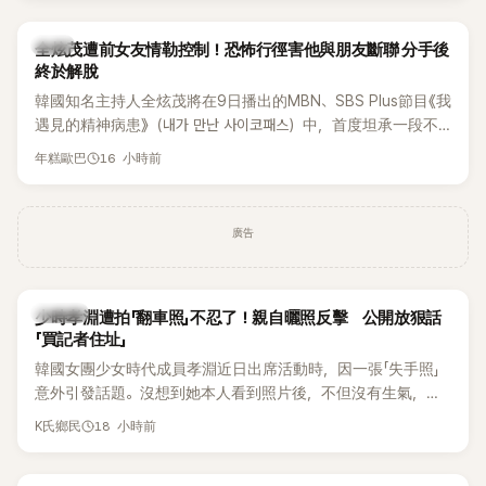
開露面。
韓星
全炫茂遭前女友情勒控制！恐怖行徑害他與朋友斷聯 分手後
終於解脫
韓國知名主持人全炫茂將在9日播出的MBN、SBS Plus節目《我
遇見的精神病患》（내가 만난 사이코패스）中，首度坦承一段不
堪回首的戀愛經歷，自爆曾遭前女友過度控制，不僅走到哪都
16 小時前
年糕歐巴
得開視訊報備，最後甚至因此和朋友失去聯絡，分手後朋友的
一句「歡迎回來」，更讓他至今印象深刻。
廣告
K-POP
少時孝淵遭拍「翻車照」不忍了！親自曬照反擊 公開放狠話
「買記者住址」
韓國女團少女時代成員孝淵近日出席活動時，因一張「失手照」
意外引發話題。沒想到她本人看到照片後，不但沒有生氣，反
而親自把照片放上IG限時動態開玩笑，甚至幽默喊話要「買記者
18 小時前
K氏鄉民
的住址」，讓網友全笑翻。