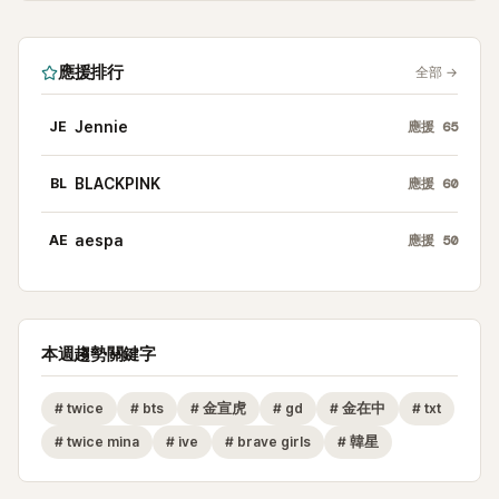
應援排行
全部
→
JE
Jennie
應援
65
BL
BLACKPINK
應援
60
AE
aespa
應援
50
本週趨勢關鍵字
#
twice
#
bts
#
金宣虎
#
gd
#
金在中
#
txt
#
twice mina
#
ive
#
brave girls
#
韓星