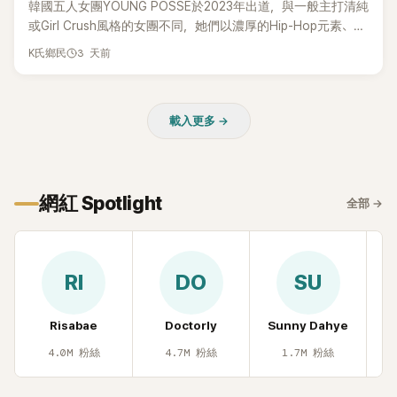
韓國五人女團YOUNG POSSE於2023年出道，與一般主打清純
或Girl Crush風格的女團不同，她們以濃厚的Hip-Hop元素、自
創Rap及成員親自參與創作為特色，MV也融入美式街頭、塗
3 天前
K氏鄉民
鴉、滑板等文化元素。雖然並非出身四大經紀公司，仍憑藉鮮
明的音樂風格，在海外尤其是歐美市場累積不少人氣，逐漸成
為第五代女團中極具辨識度的新生代代表之一。
載入更多 →
網紅 Spotlight
全部
→
RI
DO
SU
Risabae
Doctorly
Sunny Dahye
H
4.0M
粉絲
4.7M
粉絲
1.7M
粉絲