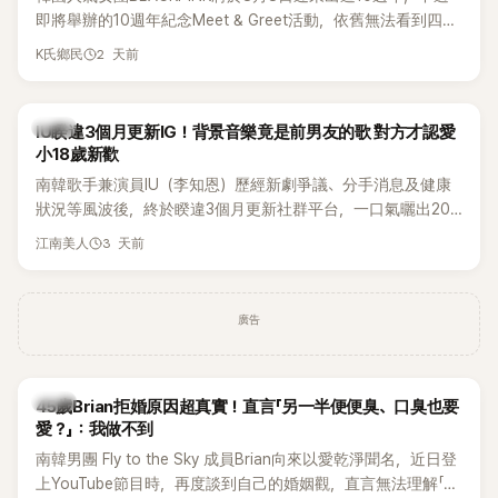
即將舉辦的10週年紀念Meet & Greet活動，依舊無法看到四人
合體。根據韓媒《MyDaily》7日報導，當天將由Jisoo（智秀）、
2 天前
K氏鄉民
Rosé與Jennie出席，Lisa則因行程安排確定缺席，再度引發粉
絲熱議。
韓星
IU睽違3個月更新IG！背景音樂竟是前男友的歌 對方才認愛
小18歲新歡
南韓歌手兼演員IU（李知恩）歷經新劇爭議、分手消息及健康
狀況等風波後，終於睽違3個月更新社群平台，一口氣曬出20
張近況照，讓大批粉絲又驚又喜。不過，比起照片本身，更引
3 天前
江南美人
發熱議的是，她竟選用前男友張基河所屬樂團的歌曲作為背景
音樂，意外掀起韓網討論。
廣告
韓星
45歲Brian拒婚原因超真實！直言「另一半便便臭、口臭也要
愛？」：我做不到
南韓男團 Fly to the Sky 成員Brian向來以愛乾淨聞名，近日登
上YouTube節目時，再度談到自己的婚姻觀，直言無法理解「連