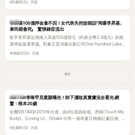
1 天前
K氏鄉民
道歉，坦言這次紀念日「好像是充滿歉意的一天」。
韓星
李昇基105億押金拿不回！女代表失控放狠話「再爆李昇基、
泰民都會死」 驚悚錄音流出
歌手李昇基近期捲入高達105億韓元（約新台幣2.3億元）的租
屋押金返還爭議，對象正是演藝企劃公司One Hundred Label
代表車佳媛(차가원)。如今事件再掀風波，YouTuber李鎮浩公開
1 天前
年糕歐巴
一段與車佳媛過去的通話錄音，當中出現「李昇基身邊的人會全
部死掉」等激烈言論，引發外界譁然。
廣告
K-POP
SISTAR孝琳罕見素顏曝光！卸下濃妝真實膚況全看光 網
驚：根本20歲
女團SISTAR於2010年出道，由4位成員組成，憑藉〈Touch My
Body〉、〈Loving U〉、〈Shake It〉等一連串夏日神曲紅遍亞洲，
獲封「夏日女王」。不過，團體在出道滿7年後宣布解散，成員各
2 天前
K氏鄉民
自投入個人演藝事業。向來以性感火辣形象和強大舞台氣場著