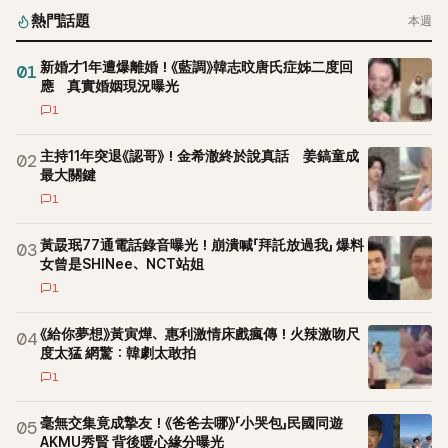
熱門話題
本週
新婚才1年遭爆離婚！《藍調》韓志旼唐氏症姊二度回
01
應 真實婚姻現況曝光
1
主持11年突退《認哥》！金希澈終於說真話 姜鎬童成
02
最大關鍵
1
黃晸珉77通電話錄音曝光！崩潰喊「拜託放過我」 爆料
03
女曾是SHINee、NCT站姐
1
《給你夢想》黃寅燁、惠利激情床戲瘋傳！火辣激吻尺
04
度太猛 網驚：韓劇太敢拍
1
毫無交集竟成摯友！《爸爸去哪》「小哭包」民國同遊
05
AKMU秀賢 背後暖心緣分曝光