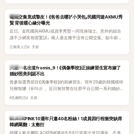
韓星
毫無交集竟成摯友！《爸爸去哪》「小哭包」民國同遊AKMU秀
賢 背後暖心緣分曝光
近日，金民國與AKMU成員李秀賢一同現身瑞士，意外的組合
讓不少網友相當驚訝。兩人過去幾乎沒有公開交集，如今卻一
起踏上瑞士之旅，也讓粉絲紛紛好奇：「他們到底是怎麼認識
2 天前
江南美人
的？」
K-POP
只差一名出道fromis_9！《偶像學校》正妹練習生宣布嫁了
婚紗照美到認不出
曾參加選秀節目《偶像學校》的前練習生、現年29歲的韓國模特
兒柳智娜（유지나），近日無預警在社群平台公開一系列婚紗
照，親自宣布即將步入婚姻，消息曝光後讓不少曾追看節目的
2 天前
K氏鄉民
粉絲又驚又喜，紛紛送上祝福。
K-POP
BLACKPINK 10週年只邀40名粉絲！1成員因行程衝突缺席
韓網罵翻：太敷衍
韓國人氣女團BLACKPINK將於8月8日迎來出道10週年，不過