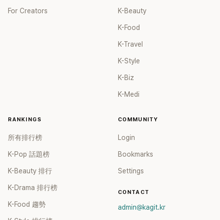
For Creators
K-Beauty
K-Food
K-Travel
K-Style
K-Biz
K-Medi
RANKINGS
COMMUNITY
所有排行榜
Login
K-Pop 話題榜
Bookmarks
K-Beauty 排行
Settings
K-Drama 排行榜
CONTACT
K-Food 趨勢
admin@kagit.kr