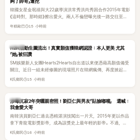
夠了帥哥」遭挖
韓國女星金珉禧與大22歲導演洪常秀洪尚秀因合作2015年電影
《這時對，那時錯》擦出愛火，兩人不倫戀曝光後一路交往至
今，戀情已持續近10年，並於去年迎來兩人的兒子。金珉禧也
15 小時前
年糕歐巴
將透過洪常秀執導的新片《無處安放我的眼睛》（暫譯，
Nowhere To Lay My Eyes）正式回歸大銀幕，這也是她產後
首度以演員身分復出。不過，新片尚未上映，她9年前電影中的
K-POP
H2H活動生圖流出！真實顏值獲韓網認證：本人更美 尤其
一句台詞卻突然被韓網翻出，意外再度掀起熱議。
「她」被狂讚
SM娛樂新人女團Hearts2Hearts自出道以來便憑藉高顏值備受
關注，近日一組未經修圖的現場照片在韓網瘋傳，再度掀起熱
烈討論，不少看過本人的網友更直呼：「真人比照片還漂亮！」
15 小時前
K氏鄉民
韓星
涉毒沉寂2年突曬親密照！劉亞仁與男友「貼臉嘟嘴」 還喊：
我會愛大哥
南韓演員劉亞仁過去憑精湛演技闖出一片天，2015年更以作品
拿下青龍電影獎影帝，成為該獎史上最年輕的影帝。不過，他
2023年爆出涉毒風波後，演藝事業受到重創，後續又牽扯與男
16 小時前
K氏鄉民
性友人崔河那之間的相關爭議，近年幾乎淡出演藝圈，鮮少公