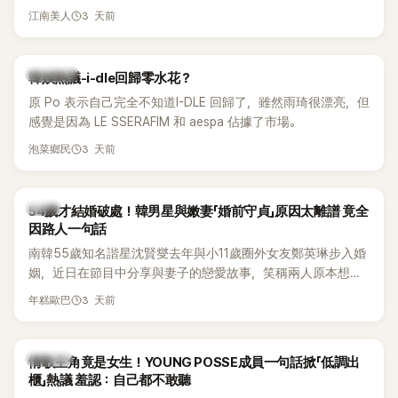
另一半的口臭、便便臭都要愛」這種說法，更大方表明自己是不
3 天前
江南美人
婚主義者，一番超直白發言掀起熱議。
熱議討論
韓娛熱議-i-dle回歸零水花？
原 Po 表示自己完全不知道I-DLE 回歸了，雖然雨琦很漂亮，但
感覺是因為 LE SSERAFIM 和 aespa 佔據了市場。
3 天前
泡菜鄉民
韓星
54歲才結婚破處！韓男星與嫩妻「婚前守貞」原因太離譜 竟全
因路人一句話
南韓55歲知名諧星沈賢燮去年與小11歲圈外女友鄭英琳步入婚
姻，近日在節目中分享與妻子的戀愛故事，笑稱兩人原本想享
受兩人世界，沒想到站在飯店門口時竟被路人認出，還一路替
3 天前
年糕歐巴
他們加油打氣，讓他害羞到最後直接放棄進飯店，意外成了婚
前一直堅守「婚前守貞」的原因之一。
K-POP
情歌主角竟是女生！YOUNG POSSE成員一句話掀「低調出
櫃」熱議 羞認：自己都不敢聽