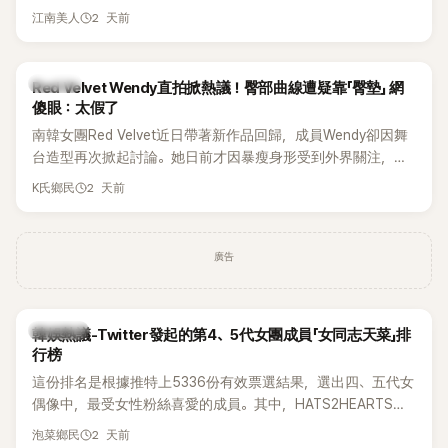
張近況照，讓大批粉絲又驚又喜。其中，一張生日蛋糕照意外
2 天前
江南美人
掀起熱議，不僅送禮人的身分曝光，就連貼文背景音樂也被眼
尖網友發現暗藏玄機，在韓網引發兩波討論。
K-POP
Red Velvet Wendy直拍掀熱議！臀部曲線遭疑靠「臀墊」 網
傻眼：太假了
南韓女團Red Velvet近日帶著新作品回歸，成員Wendy卻因舞
台造型再次掀起討論。她日前才因暴瘦身形受到外界關注，又
被質疑在舞台上使用臀墊，如今最新打歌舞台曝光後，再度因
2 天前
K氏鄉民
身形比例引發熱議。
廣告
熱議討論
韓娛熱議-Twitter發起的第4、5代女團成員「女同志天菜」排
行榜
這份排名是根據推特上5336份有效票選結果，選出四、五代女
偶像中，最受女性粉絲喜愛的成員。其中，HATS2HEARTS成
員包攬了前三名，展現了她們在女性社群中的高人氣。
2 天前
泡菜鄉民