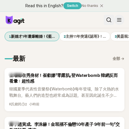
Read this in English?
Switch
No thanks
1
2
3
新婚才1年遭爆離婚！《藍…
主持11年突退《認哥》！…
黃晸珉
最新
全部
→
K-POP
全場都在秀身材！崔叡娜「零露肌」登Waterbomb 韓網反而
看暈：超性感
韓國夏季代表性音樂祭《Waterbomb》每年登場，除了火熱的水
戰舞台，藝人們的造型也經常成為話題，甚至因此誕生不少
「Waterbomb女神」、「Waterbomb男神」。過去包括泫雅、宣
2 小時前
K氏鄉民
美、請夏、BLACKPINK成員及權恩妃等人，都曾憑藉性感舞台
掀起熱烈討論。
韓星
掰了趙寅成、李洙赫！金珉禧不倫戀10年產子 9年前一句「交