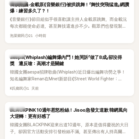
熱議討論
韓娛熱議-金載原《音樂銀行》被拱跳舞！「舞技突飛猛進」網讚
爆：練習多久了？！
《音樂銀行》節目組似乎很喜歡讓主持人金載原跳舞，而金載沅
每次都能使命必達，甚至舞技還進步不少。觀眾們也發現製作
單位對此樂此不疲。
21 小時前
泡菜鄉民
K-POP
aespa〈Whiplash〉編舞爆內鬥！她哭訴「做了8成」卻沒得
獎 遭反嗆：高潮才是關鍵
韓國女團aespa招牌歌曲〈Whiplash〉近日爆出編舞功勞之爭！
知名編舞家Renan在Mnet新節目《Street World Fighter：
Directors' War》預告中，公開談及自己在〈Whiplash〉編舞上的
1 天前
K氏鄉民
貢獻，直言明明自己完成約8成舞蹈，2025 KOREA Awards「年
度編舞大賞」卻由Lachica拿走，讓她至今仍感到相當不平。
K-POP
BLACKPINK 10週年惹怒粉絲！Jisoo急發文道歉 韓網風向
大逆轉：更有好感了
韓國女團BLACKPINK迎來出道10週年，原本是值得慶祝的大日
子，卻因官方活動安排引發粉絲不滿，甚至傳出有人持高爾夫
球桿到YG娛樂大樓鬧事。Jisoo今（8日）也親自發文向BLINK