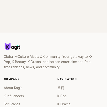
Global K-Culture Media & Community. Your gateway to K-
Pop, K-Beauty, K-Drama, and Korean entertainment. Real-
time rankings, news, and community.
COMPANY
NAVIGATION
About Kagit
首頁
K-Influencers
K-Pop
For Brands
K-Drama