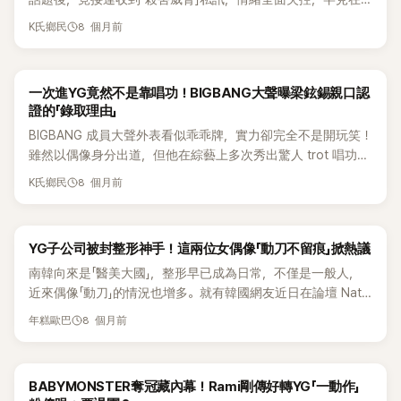
歸與巡演安排，YG也同步透露，全新男團與女團都已進入即將
現Jennie作為團體還是個人的形象差異，視覺上有衝擊感的是
讓場面稍微降溫。這一波爭議的核心，就是她認為自己在
分網友猜測，Bekuh Boom疑似是在未能繼續取得YG或THE
社群平台發出強硬警告，引發外界高度關注。 宋柏京於 13 日
出道的階段，整體看起來動作頻頻、企圖心十足。 只是這份年
1。 13.兩個都很漂亮，1是偶像風，2像是個人作品集。14.YG這
BLACKPINK 項目中被明顯輕視、壓價。 此外，Bekuh Boom
BLACK LABEL在BLACKPINK作品上的合作機會後，轉而與
8 個月前
K氏鄉民
透過個人IG發文，憤怒表示近期不斷收到外國帳號用英文傳來
度計畫一曝光，網友關注的卻不是誰要回歸、誰要巡演，而是
次終於在百萬年後做得不錯了。15.YG做得比預期中好，讓我
還指出，Lisa 的個人歌曲〈Money〉在她毫不知情的情況下發
HYBE合作，如今才會對過去團隊流露出強烈不滿。不過，這些
的恐嚇訊息，包括「要拿槍把你射死」、「小心你的命」等內容，讓
對梁鉉錫再度親自出鏡感到相當反感。許多人認為，YG早已不
驚訝。 16.沒什麼大差別，只是設計風格不同而已...17.我喜歡
行，且收益分配從未對她有利。這讓爭議從「情緒性控訴」進一
說法目前大多仍停留在網友推測階段，並沒有明確證據可以證
他忍不住爆氣直呼：「這裡是什麼地方？洛杉磯還是聖保羅
是第一次用這種方式對外公布公司規劃，但幾乎每次都會模糊
1，但2也很漂亮。18.1明顯更好，一看到就知道是Jennie，但2
步延伸到更具體的商業層面：也就是作品發行資訊透明度，以
實。 整起風波也讓不少BLACKPINK粉絲氣炸，認為Bekuh
一次進YG竟然不是靠唱功！BIGBANG大聲曝梁鉉錫親口認
嗎？」 他也強調，請對方立刻停止這樣的行為，並澄清自己並非
焦點，甚至引來反效果。 有網友忍不住開酸表示，「唉，真的很
讓我一開始沒想到是Jennie 19.不說還真不知道呢，哈哈。20.
及創作者分潤是否公平。 在該支影片留言區中，有網友表示她
Boom刻意與針對Lisa的負面留言互動，不但模糊事件焦點，也
證的「錄取理由」
仇視朴春，「我不討厭朴春，我一直希望春兒能夠健康、幸福。」
討厭看到他的臉。」也有人直言，「拜託先加個警語，我就是因
兩個都做得很好，YG的有一點更乾淨的生日卡感覺。21.上面的
現在或許可以直接與 Lisa 合作。對此，Bekuh Boom 回應稱，
再度把成員推上不必要的輿論風口。更有粉絲直言，
BIGBANG 成員大聲外表看似乖乖牌，實力卻完全不是開玩笑！
但他同時警告，若繼續傳送像是「I’m gonna kill you」這類威脅
為突然滑到梁鉉錫的臉才直接滑掉。」還有人傻眼留言「什麼
是YG，下面是個人公司嗎？不知道哪個比較好，風格差太多
「她們之中沒有任何人」願意幫助她或承認她的處境，並寫下
BLACKPINK至今仍是韓流頂級女團，無論外界如何操作，聲勢
雖然以偶像身分出道，但他在綜藝上多次秀出驚人 trot 唱功，
私訊，反而只會讓朴春陷入更大的困境。 話鋒一轉，宋栢璟語
啊？？？？？」負評聲浪可以說是一波接一波。 除了單純表達反
了。 22.我覺得1有點老土，2比較漂亮。23.1的YG美感還不錯
「they were all in on it」。 另外，也有留言指出 BLACKPINK 成
都不可能輕易被撼動。 截至目前為止，Bekuh Boom、YG娛樂
甚至翻唱多首名曲，被韓媒封為「年輕世代最會唱 Trot 的偶像
氣變得更加激烈，甚至直言：「現在最好停手，我現在真的瘋
感，也有不少人質疑YG的公布方式太過老派，認為公司明明可
吧。24.就像是偏好差異，1更像生日祝賀。 25.沒什麼大差別，
員當時理應為她發聲、替她辯護，而 Bekuh Boom 也按讚了這
以及HYBE三方都尚未針對網路上的相關揣測作出正式回應，
8 個月前
K氏鄉民
之一」。其中由隊長 GD 替他量身打造的〈看我呀，歸順〉、〈大發
了。」他更撂下重話警告，「不要逼我說出我知道的事情，那樣
以用更正式、清楚的形式釋出資訊，根本沒必要每次都讓梁鉉
1和2都是在偶像圈看膩的普通設計。26.我偏好2，但2的風格
則評論，外界因此解讀，她不只是怪公司，也在暗示 成員並非
不過這場因TikTok影片引爆的爭議，顯然還在持續延燒，無論
了〉更是韓國 KTV 國歌級的必點神曲。 睽違 16 年，大聲再度
的話，大家都會完蛋。」言辭之強硬，讓粉絲與網友都感受到事
錫親自上陣。「為什麼YG每次公布計畫，都像楊賢碩本人在接
有點爭議。27.1像是專業人士做的，2看起來像粉絲咖啡廳的粉
完全不知情，甚至可能默許了這些對待。不過這部分目前仍是
是韓網還是粉絲圈都還在高度關注中。
回歸 trot 舞台，新歌〈超出限額〉將於 10 日正式推出。這首歌
態嚴重性。 據了解，這波恐嚇私訊疑似與他 12 日針對朴春與
受專訪？學SM娛樂做成表格不行嗎？」、「一看到他的臉跳出
絲藝術作品。 28.對我來說1更直觀，看起來更好。29.我以為1
外界根據她留言與點讚動作做出的解讀。 不少網友則在留言區
YG子公司被封整形神手！這兩位女偶像「動刀不留痕」掀熱議
由被粉絲稱為「愛情夢之隊」的 Kush、GD 以及大聲本人三人再
YG 娛樂 發表的批判性言論有關。當時宋柏京提及近期因「控告
來，我就直接滑掉了。」類似批評不斷出現。 更有網友把矛頭進
是個人公司做的，1比較好...30.感覺就是個人偏好差異，兩個
聲援 Bekuh Boom，並討論 BLACKPINK 最近一次未與她合作
度合體打造，讓粉絲直呼期待爆棚。 為了宣傳新作品，大聲 9
南韓向來是「醫美大國」，整形早已成為日常，不僅是一般人，
梁鉉錫風波」成為話題的朴春，並將矛頭直指 YG 娛樂，言語相
一步指向YG過去的企劃執行力，質疑公司到底有沒有能力把這
都不是那種會讓人驚嘆的作品，哈哈。標題寫成美感差異這麼
的新作品。
日登上 KBS1《早安庭院》，節目上他直接爆料目前喉嚨竟長了
近來偶像「動刀」的情況也增多。就有韓國網友近日在論壇 Nate
當不留情。 他痛批：「要嘲諷也該有個分寸，什麼『要賠
些藍圖真正落實。「為什麼不直接講專輯內容？」、「說真的，他
明顯也太誇張了，哈哈。 31.我在推薦頁看到這個，為什麼要批
息肉：「我剛剛喉嚨還發不出聲，能唱成功真的是奇蹟、超出限
Pann 上發文爆料，指出某間娛樂公司「特別擅長整形卻不留痕
64272e 兆』到底是在幹嘛？」並回憶自己在 1TYM 活動至第五
到底為什麼一直要親自出來宣布，拜託停止吧ㅠㅠㅠ」、「看看以
評呢？我覺得1好很多呢哈哈。啊，1是YG的作品。32.照片氛圍
8 個月前
年糕歐巴
額了！」一句話讓現場笑翻。 節目中，大聲也大方分享自己當年
跡」，短短幾天就吸引超過 9 萬次點閱，討論炸翻天。 而這家
張專輯時，合約簽約金只有 500 萬韓元，「就算給 5000 萬，
前BLACKPINK被怎麼宣傳的，怎麼還會讓人相信YG能把
2更好...坐在蛋糕上的點子也很有趣，但在字體和布局等視覺設
加入 YG 的秘辛。他說自己其實只參加了一次試鏡就被錄取，
公司正是 YG娛樂 旗下子公司 THE BLACK LABEL，貼文指出
我都還要考慮一下，從那時候開始我就覺得這家公司根本是個
BIGBANG做得更好？」相關質疑也持續在網路上發酵。 整體來
計方面，1更吸引眼球，給人更專業的感覺。33.2有種能作為個
「雖然聽起來很厲害，但其實我一開始立志成為歌手，就是因為
該公司旗下偶像「動刀技術特別高超，修得剛剛好又不假」，讓
『巢穴』。」 此外，他也對朴春喊話，直言若真的有未結清的款
看，YG這次拋出的2026年規劃，無論是BABYMONSTER、
人獨立歌手的感覺，1則是BLACKPINK的Jennie 34.1更好，那
BABYMONSTER奪冠藏內幕！Rami剛傳好轉YG「一動作」
喜歡黑人音樂和嘻哈，所以從一開始就只瞄準那家公司。」 他
人分不清是天生麗質還是後天打造的「神顏」。 PO文還附上新女
項，就應該冷靜計算後再提出申請，「清醒一點吧，朴春。」語氣
TREASURE、BIGBANG，甚至是新男團、新女團出道，話題點
是YG的嗎？35.1看起來更漂亮，2的蛋糕合成得有點粗糙，還