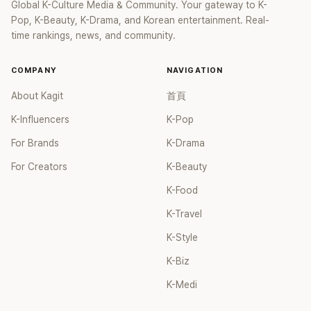
Global K-Culture Media & Community. Your gateway to K-
堆曲子，結果錢沒給，連署名都看不到我的名字。」 據悉，梁鉉
一樣，叫我寫一堆曲子，結果錢沒給，連署名都看不到我的名
Pop, K-Beauty, K-Drama, and Korean entertainment. Real-
錫在去年2NE1迎來15週年時，仍親自協助成員重聚舞台，對團
字。」還補刀：「我拼命唱歌也沒用，唱得再好都是打平，雜誌封
time rankings, news, and community.
體情感深厚。知情人士表示：「對梁鉉錫來說，2NE1永遠是特別
面一次都沒讓我拍過。」 接著又丟出更驚人的指控：「到現在我
的存在，他也真心希望朴春能健康地繼續生活。」
收到的代言邀約有4,231件，這次新進的61個代言本來是以我
的名字進來的，結果全被分給別人！」 此外，22日朴春就曾在
COMPANY
NAVIGATION
IG上公開對YG創辦人 梁鉉錫 的刑事告訴狀，內容寫著「被告長
About Kagit
首頁
期未支付應得收益，要求徹底調查與法律懲處」。不過貼文上傳
後又刪除、再度上傳，反覆行為讓外界懷疑她情緒狀況不穩。
K-Influencers
K-Pop
朴春現任經紀公司 D-NATION娛樂 事後出面滅火：「與YG的所
For Brands
K-Drama
有2NE1收益早已清算完畢，SNS上傳的告訴狀也未正式遞
交。」公司補充：「朴春目前已暫停所有活動，專心接受治療與
For Creators
K-Beauty
休養，我們會全力協助她恢復健康。」
K-Food
K-Travel
K-Style
K-Biz
K-Medi