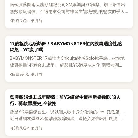
南韓演藝圈兩大龍頭經紀公司SM娛樂與YG娛樂，旗下培養出
無數頂級偶像，不過兩家公司對練習生「談戀愛」的態度似乎天
差地遠。BIGBANG大聲近日與SE7EN、2NE1成員Dara及
1 個月前
K氏鄉民
Minzy聊起過往練習生生活，意外爆出驚人內幕，直言SM根本
是「曖昧天堂」，反觀YG卻宛如「監獄」，超大反差掀起熱議。 近
日，大聲的YouTube頻道《家大聲》公開最新影片「YG硬碟大公
17歲就跳地板熱舞！BABYMONSTER忙內挨轟過度性感
開，幕後故事根本講不完」，邀來SE7EN、Dara與Minzy擔任嘉
網怒：YG瘋了嗎
賓，一群昔日YG旗下藝人難得同框，也毫不保留大聊當年待在
BABYMONSTER 17歲忙內Chiquita性感Solo掀爭議！火辣地
公司的各種秘辛。 節目中，大聲突然好奇問道：「YG以前沒有
板舞挨轟「不適合未成年」 網怒批YG過度成人化 南韓女團
什麼辦公室戀情、公司內部曖昧之類的嗎？」沒想到Dara立刻斬
BABYMONSTER近來正在舉行世界巡演，不過，17歲泰國籍成
釘截鐵回應：「這裡哪有人可以談？我們那時候真的完全沒
1 個月前
K氏鄉民
員Chiquita在首爾場的一段個人舞台，卻意外掀起巨大爭議。
有！」一句話瞬間逗笑全場。 Dara透露，當年公司以「照顧藝人」
許多網友認為，YG娛樂安排未成年成員表演過於性感、成熟的
為名義，實際上管理得相當嚴格，幾乎沒有機會自然接觸異
舞蹈，質疑公司刻意塑造未成年偶像的成人形象，再度引發K-
性。Minzy也深有同感表示：「那時候就只有練習，腦袋裡只有
曾與薇娟爆未成年戀情！前YG練習生遭控新婚偷吃 「3人
POP圈對「未成年偶像性感化」的討論。 近日，一段Chiquita在
練習。」每天光忙著訓練都來不及，根本沒有多餘心思對異性分
行、募款黑歷史」全被挖
《Choom World Tour》首爾演唱會演唱美國女團Fifth Harmony
心。 不過話題一轉到SM娛樂，現場氣氛立刻變了。Dara拿起
曾是YG娛樂練習生、現以個人歌手身分活動的Jey（정진형），
歌曲〈Worth It〉的影片在網路上瘋傳。影片中，她在紅色燈光背
寫有SM娛樂的牌子，意味深長地說：「但如果去這邊的話……」
近日遭網友爆料不僅涉嫌欺騙粉絲，還捲入婚內出軌風波，引
景下登場，不僅加入大量性感肢體動作，還包含地板舞（Floor
大聲隨即提高音量爆料：「這裡本來就很多啊，是天堂！」
發韓網熱烈討論。 關注第三代K-POP的粉絲對Jey應該不陌
Choreography）等編排，整體舞台散發成熟、性感氛圍，而她
SE7EN也立刻附和：「根本就是曖昧天堂！」一群人的超直接反
2 個月前
K氏鄉民
生。2014年，他以本名正鎮亨（정진형）身分參加YG娛樂選秀
也以穩定的表演實力完成演出。 然而，比起舞台表現本身，更
應讓現場笑成一片。 大聲接著透露，自己甚至聽說SM過去曾