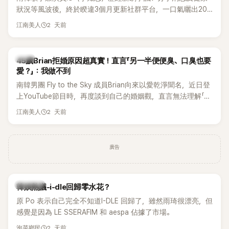
狀況等風波後，終於睽違3個月更新社群平台，一口氣曬出20
張近況照，讓大批粉絲又驚又喜。不過，比起照片本身，更引
2 天前
江南美人
發熱議的是，她竟選用前男友張基河所屬樂團的歌曲作為背景
音樂，意外掀起韓網討論。
韓星
45歲Brian拒婚原因超真實！直言「另一半便便臭、口臭也要
愛？」：我做不到
南韓男團 Fly to the Sky 成員Brian向來以愛乾淨聞名，近日登
上YouTube節目時，再度談到自己的婚姻觀，直言無法理解「連
另一半的口臭、便便臭都要愛」這種說法，更大方表明自己是不
2 天前
江南美人
婚主義者，一番超直白發言掀起熱議。
廣告
熱議討論
韓娛熱議-i-dle回歸零水花？
原 Po 表示自己完全不知道I-DLE 回歸了，雖然雨琦很漂亮，但
感覺是因為 LE SSERAFIM 和 aespa 佔據了市場。
2 天前
泡菜鄉民