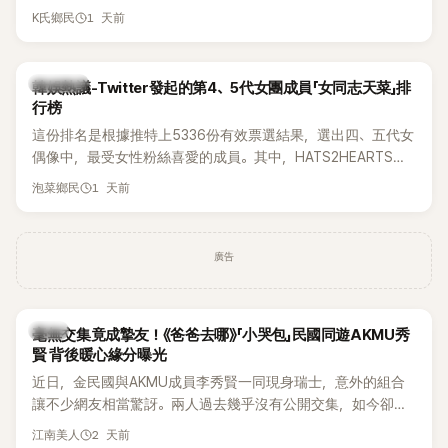
被質疑在舞台上使用臀墊，如今最新打歌舞台曝光後，再度因
1 天前
K氏鄉民
身形比例引發熱議。
熱議討論
韓娛熱議-Twitter發起的第4、5代女團成員「女同志天菜」排
行榜
這份排名是根據推特上5336份有效票選結果，選出四、五代女
偶像中，最受女性粉絲喜愛的成員。其中，HATS2HEARTS成
員包攬了前三名，展現了她們在女性社群中的高人氣。
1 天前
泡菜鄉民
廣告
韓星
毫無交集竟成摯友！《爸爸去哪》「小哭包」民國同遊AKMU秀
賢 背後暖心緣分曝光
近日，金民國與AKMU成員李秀賢一同現身瑞士，意外的組合
讓不少網友相當驚訝。兩人過去幾乎沒有公開交集，如今卻一
起踏上瑞士之旅，也讓粉絲紛紛好奇：「他們到底是怎麼認識
2 天前
江南美人