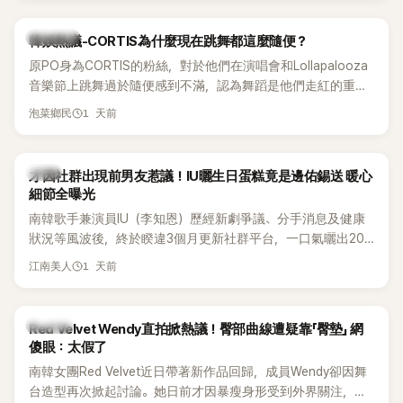
實力。
熱議討論
韓娛熱議-CORTIS為什麼現在跳舞都這麼隨便？
原PO身為CORTIS的粉絲，對於他們在演唱會和Lollapalooza
音樂節上跳舞過於隨便感到不滿，認為舞蹈是他們走紅的重要
原因，希望他們能更認真地表演。
1 天前
泡菜鄉民
韓星
才因社群出現前男友惹議！IU曬生日蛋糕竟是邊佑錫送 暖心
細節全曝光
南韓歌手兼演員IU（李知恩）歷經新劇爭議、分手消息及健康
狀況等風波後，終於睽違3個月更新社群平台，一口氣曬出20
張近況照，讓大批粉絲又驚又喜。其中，一張生日蛋糕照意外
1 天前
江南美人
掀起熱議，不僅送禮人的身分曝光，就連貼文背景音樂也被眼
尖網友發現暗藏玄機，在韓網引發兩波討論。
K-POP
Red Velvet Wendy直拍掀熱議！臀部曲線遭疑靠「臀墊」 網
傻眼：太假了
南韓女團Red Velvet近日帶著新作品回歸，成員Wendy卻因舞
台造型再次掀起討論。她日前才因暴瘦身形受到外界關注，又