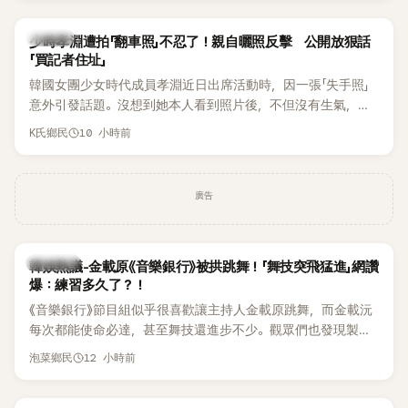
一句「歡迎回來」，更讓他至今印象深刻。
K-POP
少時孝淵遭拍「翻車照」不忍了！親自曬照反擊 公開放狠話
「買記者住址」
韓國女團少女時代成員孝淵近日出席活動時，因一張「失手照」
意外引發話題。沒想到她本人看到照片後，不但沒有生氣，反
而親自把照片放上IG限時動態開玩笑，甚至幽默喊話要「買記者
10 小時前
K氏鄉民
的住址」，讓網友全笑翻。
廣告
熱議討論
韓娛熱議-金載原《音樂銀行》被拱跳舞！「舞技突飛猛進」網讚
爆：練習多久了？！
《音樂銀行》節目組似乎很喜歡讓主持人金載原跳舞，而金載沅
每次都能使命必達，甚至舞技還進步不少。觀眾們也發現製作
單位對此樂此不疲。
12 小時前
泡菜鄉民