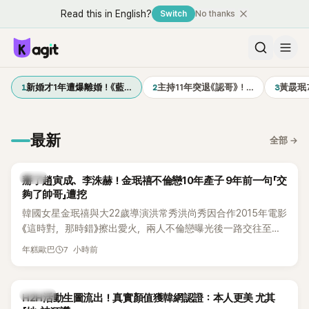
Read this in English?
Switch
No thanks
1
2
3
新婚才1年遭爆離婚！《藍…
主持11年突退《認哥》！…
黃晸珉
最新
全部
→
韓星
掰了趙寅成、李洙赫！金珉禧不倫戀10年產子 9年前一句「交
夠了帥哥」遭挖
韓國女星金珉禧與大22歲導演洪常秀洪尚秀因合作2015年電影
《這時對，那時錯》擦出愛火，兩人不倫戀曝光後一路交往至
今，戀情已持續近10年，並於去年迎來兩人的兒子。金珉禧也
7 小時前
年糕歐巴
將透過洪常秀執導的新片《無處安放我的眼睛》（暫譯，
Nowhere To Lay My Eyes）正式回歸大銀幕，這也是她產後
首度以演員身分復出。不過，新片尚未上映，她9年前電影中的
K-POP
H2H活動生圖流出！真實顏值獲韓網認證：本人更美 尤其
一句台詞卻突然被韓網翻出，意外再度掀起熱議。