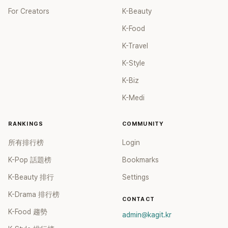
For Creators
K-Beauty
K-Food
K-Travel
K-Style
K-Biz
K-Medi
RANKINGS
COMMUNITY
所有排行榜
Login
K-Pop 話題榜
Bookmarks
K-Beauty 排行
Settings
K-Drama 排行榜
CONTACT
K-Food 趨勢
admin@kagit.kr