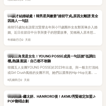
韓星
54歲才結婚破處！韓男星與嫩妻「婚前守貞」原因太離譜 竟全
因路人一句話
南韓55歲知名諧星沈賢燮去年與小11歲圈外女友鄭英琳步入婚
姻，近日在節目中分享與妻子的戀愛故事，笑稱兩人原本想享
受兩人世界，沒想到站在飯店門口時竟被路人認出，還一路替
2 天前
年糕歐巴
他們加油打氣，讓他害羞到最後直接放棄進飯店，意外成了婚
前一直堅守「婚前守貞」的原因之一。
K-POP
情歌主角竟是女生！YOUNG POSSE成員一句話掀「低調出
櫃」熱議 羞認：自己都不敢聽
韓國五人女團YOUNG POSSE於2023年出道，與一般主打清純
或Girl Crush風格的女團不同，她們以濃厚的Hip-Hop元素、自
創Rap及成員親自參與創作為特色，MV也融入美式街頭、塗
2 天前
K氏鄉民
鴉、滑板等文化元素。雖然並非出身四大經紀公司，仍憑藉鮮
明的音樂風格，在海外尤其是歐美市場累積不少人氣，逐漸成
為第五代女團中極具辨識度的新生代代表之一。
熱議討論
韓娛熱議-繼太妍、HANRORO後！AKMU秀賢確定加盟J-
POP翻唱企劃