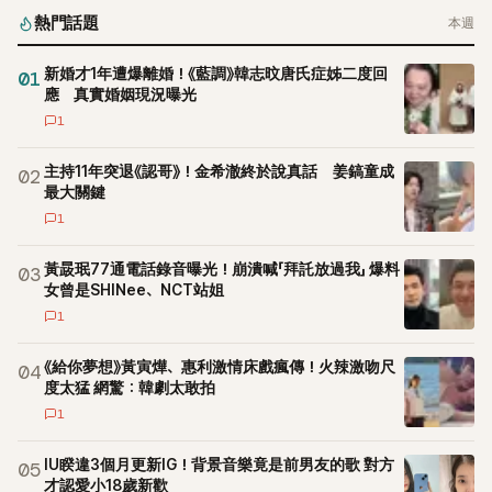
熱門話題
本週
新婚才1年遭爆離婚！《藍調》韓志旼唐氏症姊二度回
01
應 真實婚姻現況曝光
1
主持11年突退《認哥》！金希澈終於說真話 姜鎬童成
02
最大關鍵
1
黃晸珉77通電話錄音曝光！崩潰喊「拜託放過我」 爆料
03
女曾是SHINee、NCT站姐
1
《給你夢想》黃寅燁、惠利激情床戲瘋傳！火辣激吻尺
04
度太猛 網驚：韓劇太敢拍
1
IU睽違3個月更新IG！背景音樂竟是前男友的歌 對方
05
才認愛小18歲新歡