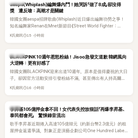
K-POP
aespa〈Whiplash〉編舞爆內鬥！她哭訴「做了8成」卻沒得
獎 遭反嗆：高潮才是關鍵
韓國女團aespa招牌歌曲〈Whiplash〉近日爆出編舞功勞之爭！
知名編舞家Renan在Mnet新節目《Street World Fighter：
Directors' War》預告中，公開談及自己在〈Whiplash〉編舞上的
15 小時前
K氏鄉民
貢獻，直言明明自己完成約8成舞蹈，2025 KOREA Awards「年
度編舞大賞」卻由Lachica拿走，讓她至今仍感到相當不平。
K-POP
BLACKPINK 10週年惹怒粉絲！Jisoo急發文道歉 韓網風向
大逆轉：更有好感了
韓國女團BLACKPINK迎來出道10週年，原本是值得慶祝的大日
子，卻因官方活動安排引發粉絲不滿，甚至傳出有人持高爾夫
球桿到YG娛樂大樓鬧事。Jisoo今（8日）也親自發文向BLINK
16 小時前
K氏鄉民
道歉，坦言這次紀念日「好像是充滿歉意的一天」。
韓星
李昇基105億押金拿不回！女代表失控放狠話「再爆李昇基、
泰民都會死」 驚悚錄音流出
歌手李昇基近期捲入高達105億韓元（約新台幣2.3億元）的租
屋押金返還爭議，對象正是演藝企劃公司One Hundred Label
代表車佳媛(차가원)。如今事件再掀風波，YouTuber李鎮浩公開