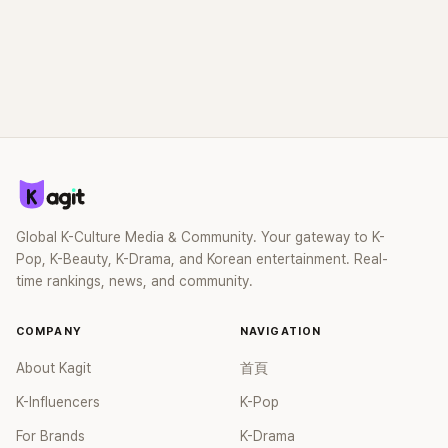
Global K-Culture Media & Community. Your gateway to K-
Pop, K-Beauty, K-Drama, and Korean entertainment. Real-
time rankings, news, and community.
COMPANY
NAVIGATION
About Kagit
首頁
K-Influencers
K-Pop
For Brands
K-Drama