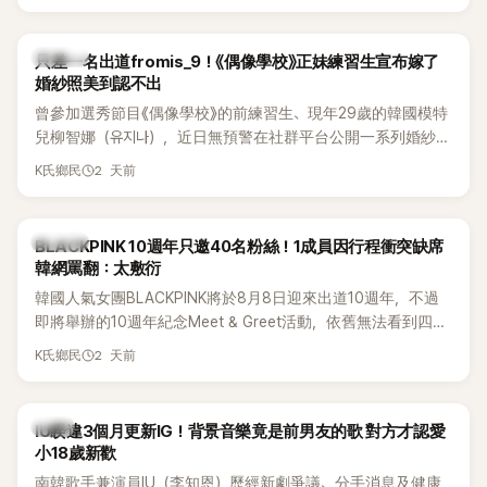
的？」
K-POP
只差一名出道fromis_9！《偶像學校》正妹練習生宣布嫁了
婚紗照美到認不出
曾參加選秀節目《偶像學校》的前練習生、現年29歲的韓國模特
兒柳智娜（유지나），近日無預警在社群平台公開一系列婚紗
照，親自宣布即將步入婚姻，消息曝光後讓不少曾追看節目的
2 天前
K氏鄉民
粉絲又驚又喜，紛紛送上祝福。
K-POP
BLACKPINK 10週年只邀40名粉絲！1成員因行程衝突缺席
韓網罵翻：太敷衍
韓國人氣女團BLACKPINK將於8月8日迎來出道10週年，不過
即將舉辦的10週年紀念Meet & Greet活動，依舊無法看到四人
合體。根據韓媒《MyDaily》7日報導，當天將由Jisoo（智秀）、
2 天前
K氏鄉民
Rosé與Jennie出席，Lisa則因行程安排確定缺席，再度引發粉
絲熱議。
韓星
IU睽違3個月更新IG！背景音樂竟是前男友的歌 對方才認愛
小18歲新歡
南韓歌手兼演員IU（李知恩）歷經新劇爭議、分手消息及健康