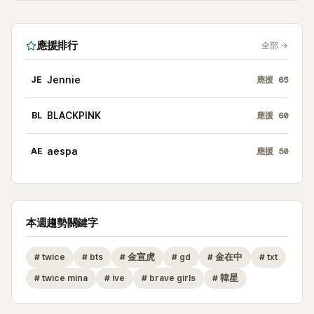
應援排行
全部
→
JE
Jennie
應援
65
BL
BLACKPINK
應援
60
AE
aespa
應援
50
本週趨勢關鍵字
#
twice
#
bts
#
金宣虎
#
gd
#
金在中
#
txt
#
twice mina
#
ive
#
brave girls
#
韓星