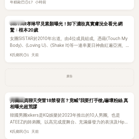
17 小時前
年糕歐巴
一段與車佳媛過去的通話錄音，當中出現「李昇基身邊的人會全
部死掉」等激烈言論，引發外界譁然。
K-POP
SISTAR孝琳罕見素顏曝光！卸下濃妝真實膚況全看光 網
驚：根本20歲
女團SISTAR於2010年出道，由4位成員組成，憑藉〈Touch My
Body〉、〈Loving U〉、〈Shake It〉等一連串夏日神曲紅遍亞洲，
獲封「夏日女王」。不過，團體在出道滿7年後宣布解散，成員各
1 天前
K氏鄉民
自投入個人演藝事業。向來以性感火辣形象和強大舞台氣場著
稱的孝琳，近日在社群分享與「排球女王」金軟景聚餐的日常，
不僅展現兩人多年不變的好交情，她幾乎素顏入鏡的真實模
廣告
樣，也意外掀起網友熱議。
K-POP
男團成員聊天突冒18禁發言？竟喊「我要打手槍」嚇壞粉絲 真
相曝光超荒謬
韓國男團xikers是KQ娛樂於2023年推出的10人男團，也是
ATEEZ的師弟團，以高完成度舞台、充滿爆發力的表演及Hip-
Hop風格聞名，出道後迅速累積大批海內外粉絲，近年也陸續
1 天前
K氏鄉民
登上Lollapalooza等國際大型音樂節，展現新生代男團的舞台