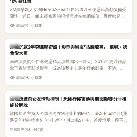
「她」被狂讚
SM娛樂新人女團Hearts2Hearts自出道以來便憑藉高顏值備受
關注，近日一組未經修圖的現場照片在韓網瘋傳，再度掀起熱
烈討論，不少看過本人的網友更直呼：「真人比照片還漂亮！」
7 小時前
K氏鄉民
韓星
涉毒沉寂2年突曬親密照！影帝與男友「貼臉嘟嘴」 還喊：我
會愛大哥
南韓演員劉亞仁過去憑精湛演技闖出一片天，2015年更以作品
拿下青龍電影獎影帝，成為該獎史上最年輕的影帝。不過，他
2023年爆出涉毒風波後，演藝事業受到重創，後續又牽扯與男
8 小時前
K氏鄉民
性友人崔河那之間的相關爭議，近年幾乎淡出演藝圈，鮮少公
開露面。
韓星
全炫茂遭前女友情勒控制！恐怖行徑害他與朋友斷聯 分手後
終於解脫
韓國知名主持人全炫茂將在9日播出的MBN、SBS Plus節目《我
遇見的精神病患》（내가 만난 사이코패스）中，首度坦承一段不
堪回首的戀愛經歷，自爆曾遭前女友過度控制，不僅走到哪都
8 小時前
年糕歐巴
得開視訊報備，最後甚至因此和朋友失去聯絡，分手後朋友的