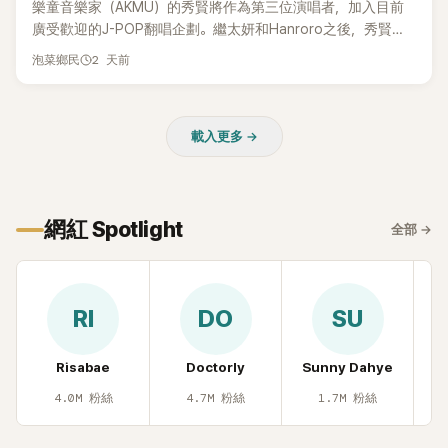
樂童音樂家（AKMU）的秀賢將作為第三位演唱者，加入目前
廣受歡迎的J-POP翻唱企劃。繼太妍和Hanroro之後，秀賢已
獲選為第三首翻唱歌曲的主唱，並於近期完成錄音。
2 天前
泡菜鄉民
載入更多 →
網紅 Spotlight
全部
→
RI
DO
SU
Risabae
Doctorly
Sunny Dahye
H
4.0M
粉絲
4.7M
粉絲
1.7M
粉絲