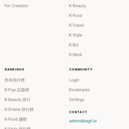
For Creators
K-Beauty
K-Food
K-Travel
K-Style
K-Biz
K-Medi
RANKINGS
COMMUNITY
所有排行榜
Login
K-Pop 話題榜
Bookmarks
K-Beauty 排行
Settings
K-Drama 排行榜
CONTACT
K-Food 趨勢
admin@kagit.kr