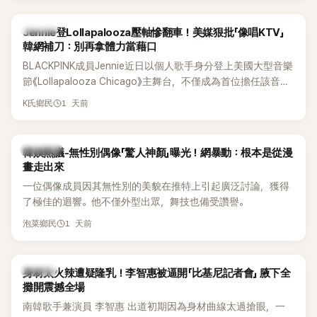
K-POP
Jennie登Lollapalooza壓軸慘翻車！美媒狠批「像唱KTV」
韓網補刀：別再拿體力當藉口
BLACKPINK成員Jennie近日以個人歌手身分登上美國大型音樂
節《Lollapalooza Chicago》主舞台，不僅成為首位擔任該音樂
節Headliner（壓軸主秀）的K-POP女SOLO歌手，寫下全新紀
1 天前
K氏鄉民
錄。然而，演出結束後卻掀起兩極評價，不僅現場歌唱實力遭
部分網友質疑，就連美國當地媒體也毫不留情給出負評，甚至
形容整場演出「就像一場豪華KTV」。
熱議討論
韓娛熱議-無性別偶像「驚人神顏」曝光！網暴動：根本是從漫
畫走出來
一位偶像成員因其無性別的美貌在推特上引起廣泛討論，獲得
了極佳的迴響。他不僅外型出眾，舞技也備受讚譽。
1 天前
泡菜鄉民
K-POP
身材太火辣遭疑隆乳！李智惠被逼開「比基尼記者會」 腋下全
攤開震撼全場
南韓歌手兼演員 李智惠 出道初期因為身材曲線太過搶眼，一