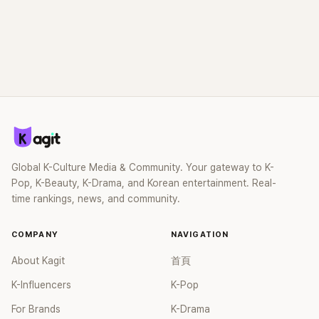
Global K-Culture Media & Community. Your gateway to K-
Pop, K-Beauty, K-Drama, and Korean entertainment. Real-
time rankings, news, and community.
COMPANY
NAVIGATION
About Kagit
首頁
K-Influencers
K-Pop
For Brands
K-Drama