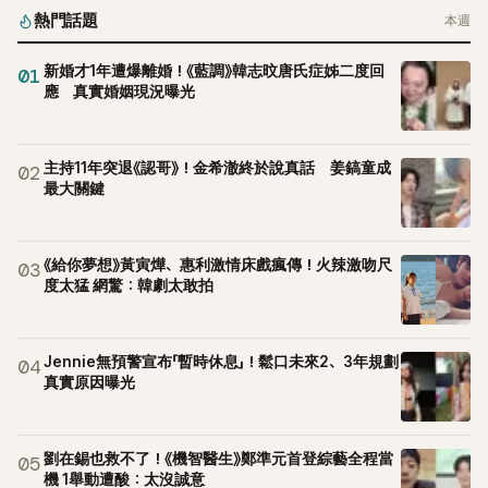
熱門話題
本週
新婚才1年遭爆離婚！《藍調》韓志旼唐氏症姊二度回
01
應 真實婚姻現況曝光
主持11年突退《認哥》！金希澈終於說真話 姜鎬童成
02
最大關鍵
《給你夢想》黃寅燁、惠利激情床戲瘋傳！火辣激吻尺
03
度太猛 網驚：韓劇太敢拍
Jennie無預警宣布「暫時休息」！鬆口未來2、3年規劃
04
真實原因曝光
劉在錫也救不了！《機智醫生》鄭準元首登綜藝全程當
05
機 1舉動遭酸：太沒誠意