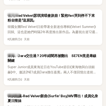
竟再次引發外界對她與BTS成員V緋聞的討論。
K-POP
有片/Red Velvet瑟琪演唱會淚崩！緊抱Yeri哭到停不下來
粉全猜是「這原因」
韓國女團Red Velvet日前帶著全新迷你專輯《Velvet Summer》
回歸，這也是她們時隔2年再度推出新作品。為慶祝出道12週
年，五位成員也一連舉辦三場粉絲演唱會，與粉絲共同回顧經
2 天前
K氏鄉民
典歌曲、帶來新歌舞台。不過，成員瑟琪卻在演出過程中數度
落淚，令人相當心疼。
K-POP
東海、Dara交往過？20年緋聞再被翻出 SE7EN竟是牽線
關鍵
Super Junior成員東海近日在YouTube節目《東海物與白頭銀
赫》中，邀請2NE1成員Dara擔任嘉賓。兩人不僅回憶出道前的
青澀往事，也首度聊起當年鬧得沸沸揚揚的緋聞，讓東海忍不
2 天前
K氏鄉民
住笑說：「真的有很多粉絲以為我們交往過。」
熱議討論
韓娛熱議-Red Velvet新曲〈Surfin' Boy〉MV釋出！成員化身
夏日辣妹