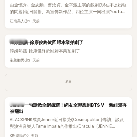
由金憓秀、金志勳、曹汝貞、金宰澈主演的戲劇《現在不是出軌
的問題》近日開播，為宣傳新作品，四位主演一同出演YouTube
節目，不料訪談中的一段發言卻意外掀起爭議。不少網友認
2 天前
江南美人
為，他將焦點放在金憓秀的身材，言論帶有「物化女性」意味，
引發大量批評。
熱議討論
韓娛熱議-徐康俊終於回歸本業拍劇了
韓娛熱議-徐康俊終於回歸本業拍劇了
2 天前
泡菜鄉民
廣告
K-POP
Jennie一句話掀全網瘋猜！網友全聯想到BTS V 舊緋聞再
被翻出
BLACKPINK成員Jennie近日接受《Cosmopolitan》專訪，談及
與澳洲音樂人Tame Impala合作推出〈Dracula（JENNIE
Remix）〉的幕後故事，沒想到她一句關於「共同朋友」的回答，
2 天前
K氏鄉民