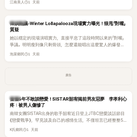
1 天前
江南美人
五官與清新空靈的氣質也擄獲大批粉絲。近日，她因分享一組
近況照意外掀起熱議，不是因為仙氣十足的美貌，而是藏在纖
細身材下的超狂背肌與肩膀線條，反差感十足，讓不少網友看
熱議討論
韓娛熱議-Winter Lollapalooza現場實力曝光！狠甩「對嘴」
傻直呼：「原來她身材這麼猛！」
質疑
她以穩定的現場演唱實力，直接平息了這段時間以來的「對嘴」
爭議。明明瘦到像只剩骨頭，怎麼還能唱出這麼驚人的爆發力
和音量？
1 天前
泡菜鄉民
廣告
韓星
整整5年不敢談戀愛！SISTAR韶宥揭前男友惡夢 李孝利心
疼：被男人傷慘了
南韓女團SISTAR出身的歌手韶宥近日登上JTBC戀愛談話節目
《戀愛戰爭》，罕見談及自己的感情生活，不僅坦言已經整整5
年沒有談戀愛，更首度透露空窗至今的原因，全與上一段戀情
1 天前
K氏鄉民
有關，一番真心告白讓現場來賓都相當震驚。