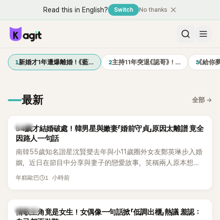
Read this in English?
Switch
No thanks
1
2
3
新婚才1年遭爆離婚！《藍…
主持11年突退《認哥》！…
《給你
最新
全部
→
韓星
54歲才結婚破處！韓男星與嫩妻「婚前守貞」原因太離譜 竟全
因路人一句話
南韓55歲知名諧星沈賢燮去年與小11歲圈外女友鄭英琳步入婚
姻，近日在節目中分享與妻子的戀愛故事，笑稱兩人原本想享
受兩人世界，沒想到站在飯店門口時竟被路人認出，還一路替
1 小時前
年糕歐巴
他們加油打氣，讓他害羞到最後直接放棄進飯店，意外成了婚
前一直堅守「婚前守貞」的原因之一。
K-POP
情歌主角竟是女生！女偶像一句話掀「低調出櫃」熱議 羞認：