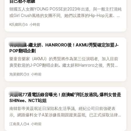
自己都不敢聽
韓國五人女團YOUNG POSSE於2023年出道，與一般主打清純
或Girl Crush風格的女團不同，她們以濃厚的Hip-Hop元素、自
創Rap及成員親自參與創作為特色，MV也融入美式街頭、塗
3 小時前
K氏鄉民
鴉、滑板等文化元素。雖然並非出身四大經紀公司，仍憑藉鮮
明的音樂風格，在海外尤其是歐美市場累積不少人氣，逐漸成
為第五代女團中極具辨識度的新生代代表之一。
熱議討論
韓娛熱議-繼太妍、HANRORO後！AKMU秀賢確定加盟J-
POP翻唱企劃
樂童音樂家（AKMU）的秀賢將作為第三位演唱者，加入目前
廣受歡迎的J-POP翻唱企劃。繼太妍和Hanroro之後，秀賢已
獲選為第三首翻唱歌曲的主唱，並於近期完成錄音。
3 小時前
泡菜鄉民
韓星
黃晸珉77通電話錄音曝光！崩潰喊「拜託放過我」 爆料女曾是
SHINee、NCT站姐
南韓影帝黃晸珉近日深陷私生活爭議，經紀公司日前強硬表
示，網路爆料女子A某涉嫌長期跟蹤黃晸珉，已正式採取法律
行動。不過，A並未停止發聲，持續透過社群平台公開爆料，反
4 小時前
江南美人
駁經紀公司的說法，強調兩人一直維持雙向聯繫，並非外界所