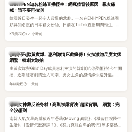
K-POP
ENHYPEN知名粉絲直播輕生！網瘋猜背後原因 親友痛
喊：請不要再揣測
韓國近日發生一起令人震驚的悲劇。一名在ENHYPEN粉絲圈
頗具知名度的日本籍女粉絲，日前在TikTok直播期間輕生，最
終不幸身亡，消息曝光後震驚韓網，也讓不少粉絲湧入社群平
12 小時前
K氏鄉民
台哀悼。事發後，死者親友也陸續出面證實噩耗，並呼籲外界
停止揣測，盼逝者安息。
韓劇
《給你夢想》黃寅燁、惠利激情床戲瘋傳！火辣激吻尺度太猛
網驚：韓劇太敢拍
由黃寅燁與Girls' Day成員惠利主演的韓劇《給你夢想》於今年開
播，近期隨著劇情進入高潮，男女主角的感情線快速升溫。最
新播出的第8集不僅上演火辣吻戲，更接連出現床戲橋段，讓
1 天前
年糕歐巴
相關片段在網路上瘋傳，引發觀眾熱烈討論。
韓星
清純女神藏反差身材！高胤禎露背洩「超猛背肌」 網驚：完
全沒想到
南韓人氣女星高胤禎近年憑藉《Moving 異能》、《機智住院醫生
生活》、《愛情怎麼翻譯？》、《努力克服自卑的我們》等多部熱門
作品，躍升為韓劇新一代女神代表，不僅演技備受肯定，精緻