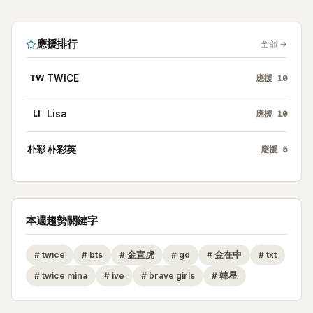
應援排行
全部
→
TW
TWICE
應援
10
LI
Lisa
應援
10
朴彩
朴彩英
應援
5
本週趨勢關鍵字
#
twice
#
bts
#
金宣虎
#
gd
#
金在中
#
txt
#
twice mina
#
ive
#
brave girls
#
韓星