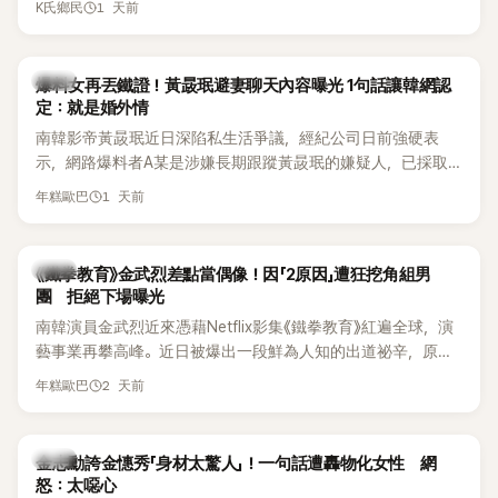
1 天前
K氏鄉民
「我名字就叫『Bada（海）』，Waterbomb卻沒找我，這根本只
本沒動過。」一句話說完，全場瞬間炸鍋，來賓又驚又笑。 事實
是懂了皮毛。」一番話笑翻全場，也引發網友熱議。
上，早在 2006 年，李智惠就為了證明自己沒有「隆乳」，真的
召開了一場泳裝記者招待會。當時她穿著比基尼站在一排攝影
韓星
爆料女再丟鐵證！黃晸珉避妻聊天內容曝光 1句話讓韓網認
機前，面對媒體擺出各種姿勢，畫面至今仍被網友津津樂道。
定：就是婚外情
這段為平息爭議、直接公開腋下畫面自證清白的往事再度被提
南韓影帝黃晸珉近日深陷私生活爭議，經紀公司日前強硬表
起，節目現場立刻充滿驚呼聲與笑聲，也再次讓人見識到她面
示，網路爆料者A某是涉嫌長期跟蹤黃晸珉的嫌疑人，已採取
對流言時「豁出去」的直率性格。其實她過去也曾在 SBS 節目
法律行動。不過，A某並未因此停止發聲，5日再度透過社群平
《脫掉鞋子恢單4Men》 中，親自公開那張當年引發話題的「腋下
1 天前
年糕歐巴
台公開更多內容，反駁經紀公司的說法，強調兩人的聯繫一直
比基尼照」，再次重提這段至今仍被粉絲視為黑歷史代表作的事
都是「雙向互動」，並非外界所稱的單方面騷擾。
件。 回顧李智惠的演藝路，她於 1998 年以混聲團體 S#arp 成
員身分出道，該團在 2000 年代初期紅極一時，由李智惠、徐
韓星
《鐵拳教育》金武烈差點當偶像！因「2原因」遭狂挖角組男
智英兩位女成員，以及張錫炫、Chris Kim 兩位男成員組成。不
團 拒絕下場曝光
過後來爆出長達四年的團內霸凌風波，甚至傳出徐智英母親對
南韓演員金武烈近來憑藉Netflix影集《鐵拳教育》紅遍全球，演
李智惠言語辱罵、動手等爭議，最終團體於 2002 年解散。 團
藝事業再攀高峰。近日被爆出一段鮮為人知的出道祕辛，原來
體解散後，李智惠轉型 solo，靠著綜藝與歌唱實力持續活躍演
他當年差點不是以演員身分出道，而是成為男團偶像的一員。
2 天前
年糕歐巴
藝圈。據悉，她當年能加入 S#arp，也與 李尚敏 的賞識有關。
感情方面，李智惠於 2017 年與圈外男友結婚，婚後育有兩個
女兒，一家四口生活幸福美滿。如今除了持續活躍於綜藝節
韓星
金志勳誇金憓秀「身材太驚人」！一句話遭轟物化女性 網
目，她經營的 YouTube 頻道也即將突破百萬訂閱，近年內容深
怒：太噁心
受網友喜愛，再度迎來事業第二春。