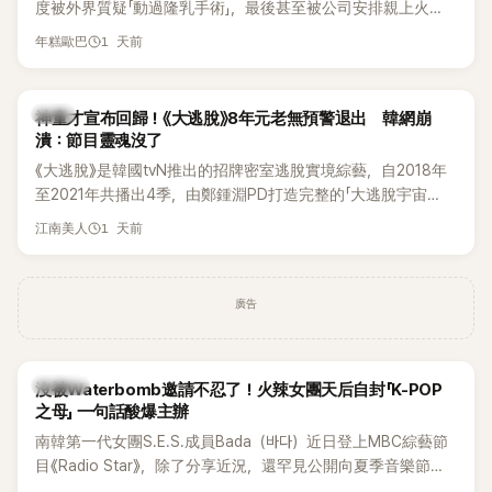
度被外界質疑「動過隆乳手術」，最後甚至被公司安排親上火
線，召開前所未見的「泳裝記者會」澄清。這場記者會後來還被
1 天前
年糕歐巴
韓國演藝圈點名為流傳至今的「三大記者會」之一。近日她在綜
藝節目中親口回憶這段「隆乳疑雲黑歷史」，話題再度被翻出來
熱議。 2日播出的 SBS 綜藝節目《我的經紀人太難搞－秘書
韓星
神童才宣布回歸！《大逃脫》8年元老無預警退出 韓網崩
鎮》，邀請同時兼顧工作與育兒的演藝圈代表「媽媽群」——李智
潰：節目靈魂沒了
惠、李賢怡、李恩亨，以第13位「My Star」身分登場，分享最真
《大逃脫》是韓國tvN推出的招牌密室逃脫實境綜藝，自2018年
實的生活日常。 節目一開始，李瑞鎮 率先與李智惠會合，兩人
至2021年共播出4季，由鄭鍾淵PD打造完整的「大逃脫宇宙
邊搭車邊聊天，氣氛輕鬆。聊到最近的新聞，李瑞鎮突然直球
（DTCU）」，憑藉燒腦劇情、電影級場景與龐大世界觀，累積
發問：「妳不是上新聞了？說妳去做整形？是人中縮短手術嗎？」
1 天前
江南美人
大批死忠粉絲，被譽為韓國最具代表性的密室逃脫綜藝之一。
一貫犀利又不留情的問法，讓現場瞬間笑成一片。對此，李智
惠也毫不閃躲，淡定接招，兩人鬥嘴默契十足。 話題接著一路
延燒到過去的爭議。李瑞鎮脫口補刀：「妳以前不是還在游泳池
廣告
開過記者會？」直接點名她當年的風波。李智惠聽了忍不住笑
說：「哥怎麼連這個都知道？」李瑞鎮則回嘴：「那時候新聞鬧那
麼大，不知道才奇怪吧。」一來一往，氣氛反而更加輕鬆。 談到
K-POP
沒被Waterbomb邀請不忍了！火辣女團天后自封「K-POP
當年情況，李智惠終於鬆口坦言，當時確實被質疑動過隆胸手
之母」 一句話酸爆主辦
術。她回憶：「拍了比基尼照片之後，就開始被說是不是去隆乳
南韓第一代女團S.E.S.成員Bada（바다）近日登上MBC綜藝節
了。」為了澄清誤會，她只好親自站出來說清楚。 李智惠進一步
目《Radio Star》，除了分享近況，還罕見公開向夏季音樂節
解釋，當時隆胸手術幾乎只有「腋下切開」一種方式，「所以我就
Waterbomb喊話，笑稱自己至今從未受邀演出，更幽默表示：
想，既然一直說我有做，那我乾脆把腋下給大家看，證明我根