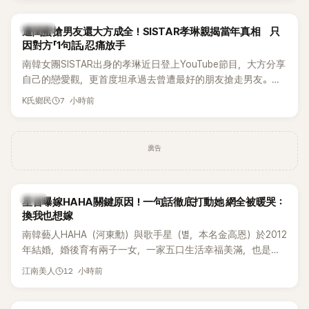
稱的單方面騷擾。如今，韓媒《Dispatch》再曝光雙方77通電話
的錄音內容，而A也首度承認自己過去曾是SHINee、NCT等偶
K-POP
遭閨蜜搶男友還大方成全！SISTAR孝琳親揭當年真相 只
像團體的「站姐」，事件持續延燒。
因對方「1句話」忍痛放手
南韓女團SISTAR出身的孝琳近日登上YouTube節目，大方分享
自己的戀愛觀，更首度坦承過去曾遭最好的朋友搶走男友。她
表示，當時選擇瀟灑放手，但如果同樣的事情現在再發生，「我
7 小時前
K氏鄉民
絕對不會坐視不管」，直率發言掀起熱議。
廣告
韓星
星首曝嫁HAHA關鍵原因！一句話徹底打動她 網全被暖哭：
換我也想嫁
南韓藝人HAHA（河東勳）與歌手星（별，本名金高恩）於2012
年結婚，婚後育有兩子一女，一家五口生活幸福美滿，也是韓
國演藝圈公認的模範夫妻。近日，星首度公開當年決定嫁給
12 小時前
江南美人
HAHA的關鍵原因，竟是一句讓她至今仍難忘的話，也成為她
點頭步入婚姻的最大理由。