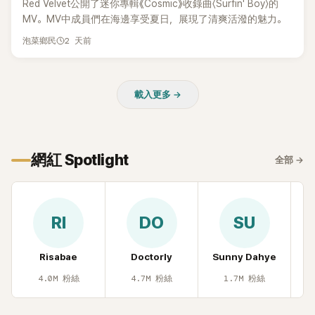
Red Velvet公開了迷你專輯《Cosmic》收錄曲〈Surfin' Boy〉的
MV。MV中成員們在海邊享受夏日，展現了清爽活潑的魅力。
2 天前
泡菜鄉民
載入更多 →
網紅 Spotlight
全部
→
RI
DO
SU
Risabae
Doctorly
Sunny Dahye
H
4.0M
粉絲
4.7M
粉絲
1.7M
粉絲