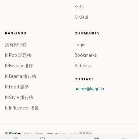
K-Biz
K-Medi
RANKINGS
COMMUNITY
所有排行榜
Login
K-Pop 話題榜
Bookmarks
K-Beauty 排行
Settings
K-Drama 排行榜
CONTACT
K-Food 趨勢
admin@kagit.kr
K-Style 排行榜
K-Influencer 指數
服務
Kagit
kagit.kr
wishnote
wishnote.kr
即將推出