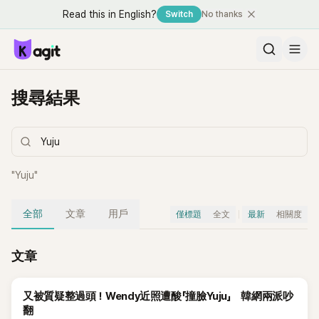
Read this in English?
Switch
No thanks
搜尋結果
"
Yuju
"
全部
文章
用戶
僅標題
全文
最新
相關度
文章
又被質疑整過頭！Wendy近照遭酸「撞臉Yuju」 韓網兩派吵
翻