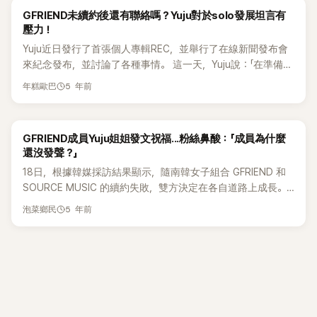
增添了更多樂趣。 此前，SOURCE MUSIC公司於16日表示：
現在必須自己做所有事情，我必須大量地閱讀和學習。」 對此，
貌與身材壓力。 其實這並非 Wendy 第一次遭遇類似風波。先
GFRIEND未續約後還有聯絡嗎？Yuju對於solo發展坦言有
「Yuju在接受流感治療後，恢復期間感到喉嚨不適，經過醫院診
主持人Jessi談到了Yuju的經歷，回應說：「是的，表演前你也必
前就有網友在論壇貼出她出道初期與近期照片對比，並直言
壓力！
斷為聲帶發炎。醫療團隊建議她暫時避免使用聲音，包括歌
須一個人等待。」 後來Yuju向她的GFRIEND成員發送了訊息，
「Wendy 真的整形太多了」，該文曝光後短時間內累積超過 17
Yuju近日發行了首張個人專輯REC，並舉行了在線新聞發布會
唱。」因此，官方曾公告Yuju將在本次GFRIEND的演唱會中，儘
表達了她對他們的愛。 她說：「你們對我來說都是珍貴的人，我
萬次觀看。然而輿論走向卻完全失控，與原 PO 預期相反，大
來紀念發布，並討論了各種事情。 這一天，Yuju說：「在準備首
量減少歌唱與語音的使用。 即便如此，Yuju在演唱會上仍盡全
們彼此非常了解，我們不需要長篇大論，我們在（我們的工
批粉絲與路人湧入留言區反擊護航。 不少人理性表示：「就算
張個人迷你專輯的過程中，我經歷了很多新的東西，很新鮮、
力完成她的演唱部分，讓現場粉絲為之歡呼，氣氛熱烈。
作）中互相鼓勵。所以，我會努力不讓你們失望，希望可以成
真的有做，也是在原本就很漂亮的基礎上，而且她本業表現也
5 年前
年糕歐巴
很刺激、也很緊張。」 Yuju於2015年作為GFRIEND的主唱出
《Season of Memories》是Yuju六位成員為了給粉絲們留下珍
為大家引以為豪的朋友。」 2022年1月3日，官方推特在凌晨12
一直很好。」也有人心疼直言：「女生想變美、想打扮不是很正
道，憑藉了許多熱門歌曲獲得了很多人的喜愛。然而，去年5月
貴回憶而舉辦的特別演唱會。本次演唱會全場門票售罄，因應
點宣佈將於1月18日推出首張個人迷你專輯《REC.》，以個人身
常嗎？為什麼總是拿女生變美這件事來攻擊？」還有網友提到
GFRIEND的所有成員決定不與Source Music續約。 被問到離
粉絲熱情支持，於16日額外開放了視線受限席位。 演唱會分為
份正式出道。
Wendy 曾為身材與狀態付出極大努力，「她一邊哭一邊減肥，
GFRIEND成員Yuju姐姐發文祝福...粉絲鼻酸：「成員為什麼
開GFRIEND出去有壓力嗎？Yuju坦言：「我認為GFRIEND的Yuju
兩個章節，「Power清純」（第一部）與「激情婉約」（第二部），
看了這種文章一定很受傷，大家真的不要這樣。」 值得一提的
還沒發聲？」
和solo的Yuju是一樣的，我不認為這兩個是分開的。成員們填
讓觀眾全程沉浸其中。三天的演出每日都有不同的曲目安排，
是，Wendy 在 2019 年曾因舞台事故重傷，一度面臨生命危
18日，根據韓媒採訪結果顯示，隨南韓女子組合 GFRIEND 和
補了我缺乏的部分，但現在我必須獨自完成。」 他繼續說：「我
增添了豐富的多樣性。演唱會中特別安排了將包含「風」字的三
險，後續經歷長時間復健，該事故也被認為對她的臉部結構造
SOURCE MUSIC 的續約失敗，雙方決定在各自道路上成長。
很享受將我以前從未在歌曲中看到的情緒，我的恐懼消失了。
首歌曲混音表演，以及紀念10週年的特別專輯收錄曲
成影響。因此不少人認為，她後來的醫美或調整，更多是修復
SOURCE MUSIC 當天通過正式立場表示：「與 GFRIEND 的專
我覺得我已經擺脫了自己的恐懼。」 提到了GFRIEND，他說：
《Always》，為粉絲們帶來僅此一次的特別舞台。 首爾場演出結
性質，而非單純追求外貌改變。 而巧合的是，先前 GFRIEND
5 年前
泡菜鄉民
屬合約將於5月22日結束，和成員們經過長時間的思考和深度
「我和成員們一起度過的時間，我認為它永遠不會消失。我認為
束後，GFRIEND將展開亞洲巡演，於3月9日大阪、3月11日橫
前主唱 Yuju 也因一組 IG 休息室自拍照掀起討論。照片中的她
討論，決定在各自的道路上展現更好的面貌。」並提到：「向在
他們對我來說永遠如此珍貴。」 對於他們是否還保持聯繫的問
濱、3月14日香港、3月22日高雄、3月29日台北，與長期等待
瘦到粉絲幾乎認不出來，下巴尖到被形容「可以戳人」，與過去
短時間內與 SOURCE MUSIC 一起合作的 GFRIEND 表示誠摯
題，他說：「當然會，即使是現在，他們也一直很好地支持我。
的海外粉絲見面。
清新甜美形象差距極大，讓粉絲心疼直呼：「這到底瘦了幾公
的感謝，包括之前喜愛 GFRIEND 的所有粉絲們表示深深的感
當預告片發佈時，Sowon姐姐告訴我這是她看過最多的預告
斤？」、「完全不像原本的她了！」 從 Wendy 到 Yuju，一再被放
謝，也希望他們一如既往地給予在各個領域開始活躍活動的成
片，非常感謝謝你。」他笑著說。
大的外貌討論，也讓不少網友反思：在鎂光燈下，女偶像究竟
員們更多的關愛和支持。 SOURCE MUSIC 也會一直爲向著更
還要承受多少來自外界的審視與標準，才算夠？
好的明天邁出新步伐的成員們加油。」2019 年加入 Big Hit