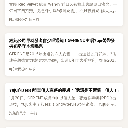
女團 Red Velvet 成員 Wendy 近日又被推上輿論風口浪尖。一
張日常自拍照，竟意外引爆「修圖疑雲」，不只被質疑「修太大」，
連帶讓沉寂已久的整形傳聞再度浮上檯面，韓網瞬間炸鍋。 事
7 個月前
K氏鄉民
情起因於 Wendy 近日在 IG 分享近況照，其中一張被轉貼到韓
國知名論壇 NatePann，原 PO 直接寫下：「原來 Wendy 也很
愛修圖啊？」短短一句話，立刻點燃留言區戰火，相關討論火速
經紀公司早就發出會少唱通知！GFRIEND主唱Yuju聲帶發
擴散。 事實上，近一年來 Wendy 就屢次被點名「外貌變化明
炎仍堅守本業唱完
顯」，整形質疑始終如影隨形。這回風波再起，有粉絲替她緩
GFRIEND是2015年出道的六人女團，一出道就以刀群舞、2倍
頰，認為 Wendy 本來就漂亮，藝人修圖早已司空見慣，沒必要
速等超強實力擄獲大批粉絲，出道6年間大受歡迎，卻在2021
放大檢視；但另一派酸民卻毫不留情，直接把話題拉回整形爭
年5月毫無預警宣佈團體不續約、各自發展。時隔約5年，
議，語氣相當犀利。 有人狠酸：「她根本是整形上癮，只有粉絲
2 年前
K氏鄉民
GFRIEND發行了出道十周年紀念專輯，並於昨(19)日在首爾松
才會一直護航說她很可憐、受過傷。」也有人嘲諷：「現在看起
坡區奧林匹克公園奧林匹克大廳舉行了出道10週年單獨演唱會
來根本變成 Yuju 了吧？」、「動那麼多地方，修圖不是更正常
《Season of Memories》第三天的演出，為粉絲帶來了精彩的
嗎？」相關留言一個比一個刺耳。 不過也有不少理性聲音跳出
Yuju向Jessi坦言個人宣傳的憂慮：「我還是不習慣一個人！」
開場。 當天，成員Yuju即使診斷出聲帶發炎，仍在舞台上展現
來止血，直言：「不管有沒有修，她又不是什麼網紅照騙，反正
爆發性的歌唱實力，展現了堅韌的毅力與敬業精神。 當天，
1月20日，GFRIEND成員Yuju以個人第一張迷你專輯《REC.》出
大家都知道她本人長怎樣。」甚至還有人反向替她說話：「老實
GFRIEND在開場表演了《Me gustas tu》、《NAVILLERA》以及
道後，Yuju客串了《Jessi's Showterview》的來賓。 Yuju分享了
說，她本人比那張照片好看一百倍。」 一張自拍，再次把
《LOVE WHISPER》等三首夯曲，搭配強而有力的歌聲與表演，
與她的GFRIEND成員一起宣傳和單獨宣傳的區別，她說：「首
Wendy 推上「外貌審判台」，粉絲與路人各說各話。照片到底有
5 年前
泡菜鄉民
完美重現了她們全盛時期的「Power清純」風格，讓人感受到滿
先，以前車子裡總是吵吵鬧鬧的，但現在我還是不習慣一個
沒有修，其實難以證實，但在高度曝光的女團成員身上，任何
滿的懷舊感。其中，主唱Yuju以清爽嘹亮的歌聲，為整場演出
人。 「還有，當我解釋不清的時候，其他成員會替我說話，但我
細微變化都可能被無限放大，也再次凸顯女偶像長期承受的外