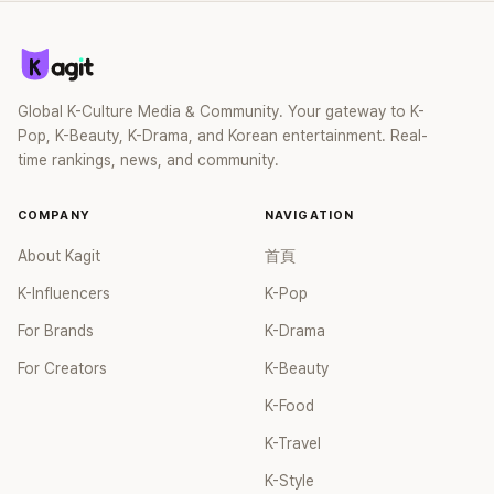
Label 後，GFRIEND 的色彩變得更加強烈，專輯 《回》 系列講
述了隨著少女的成長，站在無數選擇的十字路口，用自己的選
擇與世界產生矛盾、激烈對抗的時期，利用歌曲展現了直率的
魅力。近日不續約的消息傳出後，粉絲們一直在等待成員們的
Global K-Culture Media & Community. Your gateway to K-
說明，卻遲遲沒有回應。 昨日晚間，成員Yuju姐姐發文，卻讓
Pop, K-Beauty, K-Drama, and Korean entertainment. Real-
網友們一陣鼻酸。姐姐在文中提到才剛出道的小女孩們，轉眼
time rankings, news, and community.
七年都長大了，感謝成員們陪伴Yuju長大，並祝福成員們可以
邁出幸福的下一步。從現在起，大家都要飛得更高，更幸福地
展翅高飛！對此網友們也十分感慨：「真的很喜歡GFRIEND的歌
COMPANY
NAVIGATION
耶嗚嗚」、「真的要結束了啊？」、「為什麼公司都沒有提前說？」、
About Kagit
首頁
「太傷心了」等答覆。
K-Influencers
K-Pop
For Brands
K-Drama
For Creators
K-Beauty
K-Food
K-Travel
K-Style