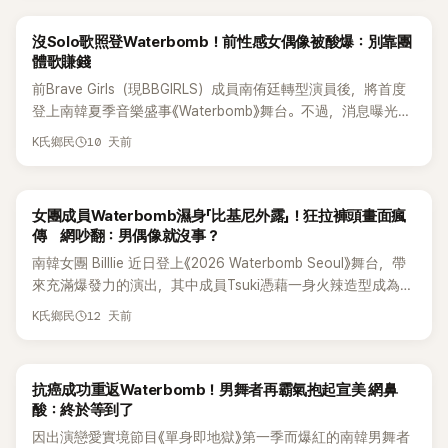
沒Solo歌照登Waterbomb！前性感女偶像被酸爆：別靠團
體歌賺錢
前Brave Girls（現BBGIRLS）成員南侑廷轉型演員後，將首度
登上南韓夏季音樂盛事《Waterbomb》舞台。不過，消息曝光後
卻意外掀起兩極反應，不少粉絲擔心她沒有個人代表作，紛紛
10 天前
K氏鄉民
好奇「到底要唱什麼？」更掀起是否會演唱Brave Girls歌曲的熱
烈討論。
女團成員Waterbomb濕身「比基尼外露」！狂拉褲頭畫面瘋
傳 網吵翻：男偶像就沒事？
南韓女團 Billlie 近日登上《2026 Waterbomb Seoul》舞台，帶
來充滿爆發力的演出，其中成員Tsuki憑藉一身火辣造型成為全
場焦點，不過也因此意外掀起網友熱議。
12 天前
K氏鄉民
抗癌成功重返Waterbomb！男舞者再霸氣抱起宣美 網鼻
酸：終於等到了
因出演戀愛實境節目《單身即地獄》第一季而爆紅的南韓男舞者