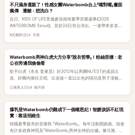
不只濕身還親了！性感女團Waterbomb台上「嘴對嘴」畫面
人大讚這才是Waterbomb該有的性感魅力，也有人認為尺度過
瘋傳 遭酸：想洗白？
於露骨，直呼「已經超過界線」。
近日，KISS OF LIFE受邀參加南韓夏季音樂盛事《2026
WATERBOMB Seoul》，並於24日登台演出，一連帶來多首代
表作，火辣舞台再度成為全場焦點。不過，成員 Natty 與 Belle
15 天前
K氏鄉民
在表演中的一個「嘴對嘴」畫面，意外掀起網路熱議，甚至引爆
兩派網友激烈論戰。
Waterbomb男神白虎大方分享「脫衣哲學」！粉絲歪樓：老
公在旁邊我偷偷看
歌手白虎（本名 姜東昊）於2012年以男團NU'EST的成員出
道，於團內擔任主唱，出道後一直以出色的唱功及男子漢般的
外形與性格受到觀眾喜愛。2024 年首次登上夏季音樂祭
10 個月前
江南美人
Waterbomb，就憑藉超壯肌肉身材被封「Waterbomb 男神」，人
氣一路狂飆。最近他登上SBS綜藝節目《脫掉鞋子恢單4Men》，
現場不僅親曝「脫衣時間都算好」，還被公開粉絲在他影片下的
爆乳登Waterbomb仍難成下一個權恩妃！智媛淚訴不紅現
超爆笑留言：「老公在旁邊，我偷偷看！」全場直接笑翻。 7日播
實：靠這招維生
出的節目中，主持人李尚敏一開口就誇：「Waterbomb女神是
韓國夏季最夯的音樂祭 「WaterBomb」，每年活動開跑後，就會
權恩妃，那男神當然是白虎啊！」他笑問：「最近應該真的有感
有許多經典神照及「WaterBomb」男神女神的出爐。像泫雅、宣
受到人氣飆升吧？」 白虎則謙虛回應：「差不多天氣變熱的時