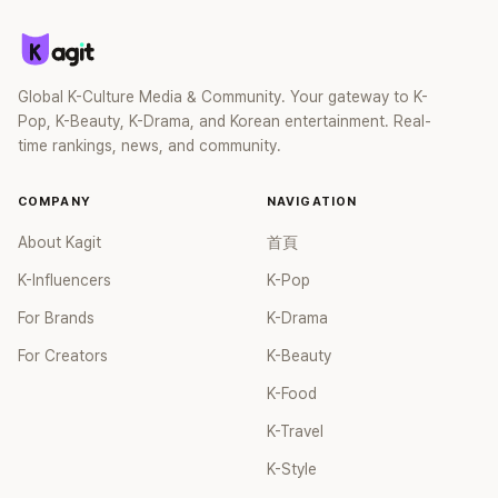
選擇嗎哈哈哈哈 16.期待能穿出比塑膠褲更厲害的東西17.真是
多）」的狀態。 智媛坦言：「我曾是紅極一時的偶像，
衣服的啊」、「但其實只是因為身材的關係，跟其他Waterbomb
悲哀 除了塑膠我想不到別的18.但這跟Waterbomb還蠻搭的哈
WaterBomb熱門之星，但為什麼就是沒有工作找上門？我都沒
的歌手比起來，衣服暴露程度也沒什麼不同..身材就那樣怎麼
哈哈哈哈哈哈哈19.請展現塑膠褲的魅力吧 JYP加油20.啊...原
事做，大家卻看起來都過得很開心。今年怎麼一場活動都沒
辦 那是不是胸部大的歌手就一定要包緊緊出門...?」
來大家都想到一樣的東西..21.塑膠褲真的是太適合了哈哈哈哈
有？還是天氣根本還沒熱起來？」她一連串抱怨道出無奈。 隨
Global K-Culture Media & Community. Your gateway to K-
哈哈
後，她遇到噴泉後便脫下上衣跳進水中，展現性感魅力。她也
Pop, K-Beauty, K-Drama, and Korean entertainment. Real-
嘗試聯絡各方爭取行程，卻屢屢碰壁，毫無成果。 最後，智媛
time rankings, news, and community.
說道：「他一定不會拋棄我，他是我的救贖者，也是我最後的希
望。」於是聯絡了《No Back卓在勳》團隊，最終成為「本月模特
兒」主角。 挑戰當起「廣告模特兒空缺攻略者」的智媛也表示：
COMPANY
NAVIGATION
「終於輪到我成為『本月模特兒』了，我會努力讓社長選中我，我
About Kagit
首頁
覺得我做得到！」展現滿滿鬥志。 而事實上，去年6 月，智媛就
曾出演了《No Back卓在勳》。當時，與她同場出演的 AV 演員
K-Influencers
K-Pop
小倉由菜曾對智媛說：「妳身材很好，應該會很受歡迎。一定要
For Brands
K-Drama
出道哦！你真的可以成為頂級演員，我會幫你」，這句話在語境
中明顯指的是AV演員出道，讓智源和觀眾都感到驚慌。 儘管這
For Creators
K-Beauty
是一個負面話題，但卻是Cignature出道以來引發最多關注的一
K-Food
次。藉此機會，智媛登上了7月的《Water Bomb》舞台，穿著大
膽露胸的泳裝登台，雖然沒有特別的表演，只是跑跳，卻依然
K-Travel
成為熱議焦點。但這次熱度完全圍繞在智媛的身材上，並未成
K-Style
功帶動團體的整體人氣。對於智媛的表演影片，不少觀眾甚至
留下性騷擾性質的評論。 另外，智媛於2020年以女團