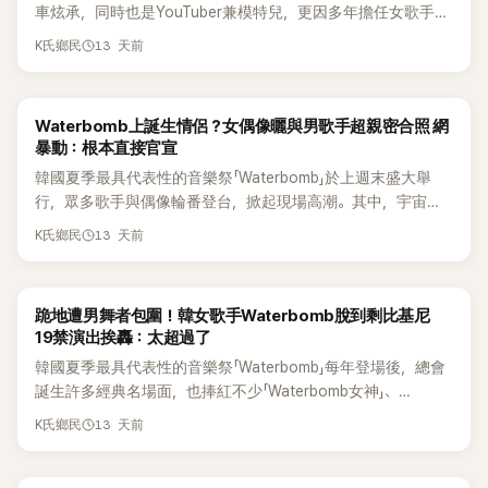
車炫承，同時也是YouTuber兼模特兒，更因多年擔任女歌手宣
美的御用舞伴，被封為「舞台男神」。未料，去年他竟爆出確診
13 天前
K氏鄉民
血癌的消息，而在在去年底宣布抗癌成功後，近日以健康姿態
重返《Waterbomb Seoul 2026》舞台，與歌手宣美久違同台演
出，不僅展現招牌默契，更一把將宣美高高抱起，掀起現場高
Waterbomb上誕生情侶？女偶像曬與男歌手超親密合照 網
潮，也讓粉絲直呼「看到他健康回歸真的好感動」。
暴動：根本直接官宣
韓國夏季最具代表性的音樂祭「Waterbomb」於上週末盛大舉
行，眾多歌手與偶像輪番登台，掀起現場高潮。其中，宇宙少
女成員多榮與大她12歲的歌手朴載範，因一系列親密互動畫面
13 天前
K氏鄉民
意外掀起戀愛緋聞，引發網友熱議。
跪地遭男舞者包圍！韓女歌手Waterbomb脫到剩比基尼
19禁演出挨轟：太超過了
韓國夏季最具代表性的音樂祭「Waterbomb」每年登場後，總會
誕生許多經典名場面，也捧紅不少「Waterbomb女神」、
「Waterbomb男神」。包括泫雅、宣美、請夏、BLACKPINK成
13 天前
K氏鄉民
員，以及權恩妃等人，都曾憑藉火辣舞台掀起熱議。今年則輪
到創作歌手BIBI成為話題焦點，她日前登上《Waterbomb Seoul
2026》，祭出19禁等級的大尺度演出，引發網友兩極反應。有