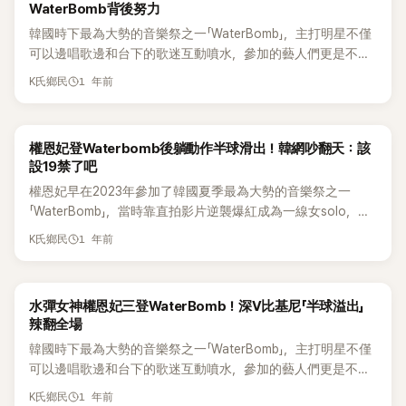
WaterBomb背後努力
卻爆出權恩妃因健康問題臨時取消原訂於今（26） 日登上的
苦。」 主持人梁世炯問：「那 Waterbomb 舞台是誰先提議要一
作，想到這一點心裡很難受。」 此外，智媛先前參加節目《No
韓國時下最為大勢的音樂祭之一「WaterBomb」，主打明星不僅
「Waterbomb 釜山」演出，引發熱烈關注。在演出前一天突然取
起做的？」權恩妃笑說：「是我啊，因為時安原本的夢想就是當
Back卓在勳》時，和日本AV女優 小倉由菜同場。小倉竟對她
可以邊唱歌邊和台下的歌迷互動噴水，參加的藝人們更是不吝
消，消息一出在粉絲之間同時引發擔憂與爭議。 25日，所屬經
歌手。」隨後李時安談到舞台服裝彩排時笑道：「妳真的很搞
說：「妳身材這麼好，肯定會紅！一定要出道喔，我會幫妳！」語
展現好身材，讓許多粉絲可以大飽眼福。而今年的最有話題的
紀公司 Woollim 娛樂發表官方聲明表示：「權恩妃因健康因素，
笑，還特地叫我去看彩排服裝。我得看妳的服裝，才知道自己
境裡明顯是指AV出道，讓智媛和現場觀眾全嚇壞，氣氛一度尷
1 年前
K氏鄉民
「WaterBomb」男神女神當屬BTOB成員李玟赫及權恩妃。 李玟
不得不取消原訂於26日參與的《Waterbomb 釜山 2025》演
要把（胸部）集中到什麼程度，畢竟要一起搭配平衡嘛。」接著
尬到爆。
赫活動當天毫不保留地展露結實背肌與腹部線條，彷彿「洗衣板
出。」原本權恩妃預計於 26 日參加 Waterbomb 釜山場的演
又補充說：「前一天妳明明穿的是白色無袖上衣來，結果正式演
般」的精壯肌肉引起粉絲熱議，而權恩妃當天壓軸出場，以一身
出。儘管根據醫療建議已進行約三週的恢復調養，準備復出，
出卻完全不一樣！」 對此，權恩妃解釋說：「我有用照片給妳看
權恩妃登Waterbomb後躺動作半球滑出！韓網吵翻天：該
火辣比基尼登台，舞台上不僅有抖胸的性感動作，尤其是後躺
但因狀況仍需進一步休息，最終決定取消演出。經紀公司也補
過正式舞台要穿的服裝啦！在舞台上穿沒什麼，但在練習室裡
設19禁了吧
做舞蹈動作時側乳從比基尼滑出，再度創下傳奇舞台。翻唱的
充：「我們將全力協助藝人盡快恢復健康，讓她以良好狀態重返
穿真的有點害羞。」她還強調：「重點是我們透過練習做出了很
權恩妃早在2023年參加了韓國夏季最為大勢的音樂祭之一
碧昂絲《Crazy In Love》直拍影片在公開後短短12小時內便突破
舞台。」 對於突如其來的取消消息，粉絲們反應不一。許多粉絲
棒的舞台。」 但李時安仍追問：「那妳為什麼要那樣穿出來？」權
「WaterBomb」，當時靠直拍影片逆襲爆紅成為一線女solo，獲
200萬觀看，至今已突破400萬觀看。 10日，權恩妃與李玟赫
表達了理解與支持：「在炎熱天氣下還要被水潑真的很累，別再
恩妃則無奈回應：「這是我媽把我生成這樣的，我能怎麼辦？妳
得「Waterbomb 女神」封號，從代言到校園慶典、綜藝節目可以
同時登上YouTube 頻道《COSMOPOLITAN Korea》，當天，因
為了舞台過度節食了」、「她身體不舒服聽了好心疼」、「能好好休
不能去跟我媽抱怨，卻來跟我說什麼！」 另一方面，從伴舞出
1 年前
K氏鄉民
說是要約不斷。 今年夏天「WaterBomb」活動一開炮，權恩妃於
在 Waterbomb 活動中以大膽造型與絕美身材成為話題的權恩
息就好」。 然而，也有部分粉絲表達失望與不滿：「我就是為了
身、IZ*ONE 成員，到如今成為 Solo 歌手，權恩妃自 2023 年
6日登上在高陽市 KINTEX 戶外全球舞台舉辦的「Waterbomb
妃，以及以脫掉上衣展現精壯身材的李玟赫，一同現身並公開
看權恩妃才去 Waterbomb 的」、「我為了她參加釜山場，特地安
起憑藉《Waterbomb》活動大大提升大眾知名度。
Seoul 2025」演出，當天權恩妃以主秀（Headliner）身分登
了他們準備 Waterbomb 舞台的過程。 兩人一邊製作健康的料
排了行程與訂住宿」、「這樣還不能退票嗎？」、「前一天才通知太
《Underwater》直拍逆襲翻紅，甚至傳出她成為「擁有24億韓元
水彈女神權恩妃三登WaterBomb！深V比基尼「半球溢出」
場，這已是她連續第三年擔任「WaterBomb」的壓軸嘉賓。權恩
理，一邊談論健身與飲食計畫，展現為完美舞台所做的準備。
過分了」、「前一天說不演也來不及取消，不能退款嗎」、「本來超
大樓的房東」，奠定她作為「Waterbomb 代表人物」的地位。
辣翻全場
妃再次以一身火辣比基尼登台，帶來了一場令人全身濕透的熱
權恩妃先問：「Waterbomb 很講求健康美，你有特別注重哪個
期待她的造型，結果臨時才說不來？」 尤其是身為「原祖級
韓國時下最為大勢的音樂祭之一「WaterBomb」，主打明星不僅
力演出。 當天，權恩妃以紅色格紋襯衫內搭一件白色比基尼，
部位嗎？」李玟赫回答：「我會看背部。每次回放畫面時都會注
Waterbomb 女神」的權恩妃，過去因大膽又美麗的造型成為話
可以邊唱歌邊和台下的歌迷互動噴水，參加的藝人們更是不吝
大膽的穿搭也延伸到下身，超迷你熱褲搭配了具有星型大釦飾
意自己的弱點，大家常提到我的胸肌，覺得應該是天生的吧」展
題，因此這次釜山舞台備受期待。先前她與李時安共同表演的
展現好身材，讓許多粉絲可以大飽眼福。 只要每年
的西部風格腰帶，展現出強烈的混搭感。唱到盡興時，權恩妃
現健身狂人的一面。 當被問到「有沒有什麼 Waterbomb 小秘
《Rumor》舞台，以及碧昂絲的翻唱舞台《Crazy in Love》，都引
1 年前
K氏鄉民