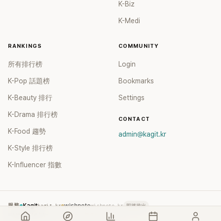
K-Biz
Cignature出道，曾發行過5張迷你專輯與2張單曲，卻在去年
面臨解散的打擊。
K-Medi
RANKINGS
COMMUNITY
所有排行榜
Login
K-Pop 話題榜
Bookmarks
K-Beauty 排行
Settings
K-Drama 排行榜
CONTACT
K-Food 趨勢
admin@kagit.kr
K-Style 排行榜
K-Influencer 指數
服務
Kagit
kagit.kr
wishnote
wishnote.kr
即將推出
wishnote.tw
wishnote.tw
→ 整併至 kagit.kr TC