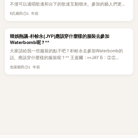
不僅可以邊唱歌邊和台下的歌迷互動噴水，參加的藝人們更是
霧遮禿），結果被水沖得一乾二淨。」她苦笑補充：「那時我還邊
配..感覺和Water Bomb的人很合拍。12.照片看起來真的成熟耶
外，權恩妃也在社群平台 Instagram 上傳了「2025 Waterbomb
準備的，但卻被講東講西真的很難過。恩妃不管是舞台還是綜
不吝展現好身材，讓許多粉絲可以大飽眼福。只要每年
喊『그렇게 말해봐（就這樣說出來吧～）』邊做 wave（甩頭動
13.哇，真的很適合，應該會再次在男性粉絲中變得超熱門吧！
幕後花絮」的貼文，並分享了她在後台準備演出的模樣。在演出
藝都很努力，拜託大家好好看待她」、「又不是只是穿而已，跳
1 年前
K氏鄉民
「WaterBomb」活動開跑後，就會有許多經典神照及
作），結果一看頭髮一邊整個空了。」 這場意外之後，網路上就
14.原來是因為雪碧模特才去的啊。15.不管怎麼樣，Karina就是
前，權恩妃正在進行彩妝，並受到工作人員的祝福與鼓勵。 另
的舞也是明顯在性感挑逗，就算之後說『不希望被這樣看』，那
「WaterBomb」男神女神的出爐，像是女星泫雅、宣美、請夏、
開始傳出「李彩演禿頭」傳聞，李彩演坦言：「我心想『完蛋了，因
現在最火的偶像，超期待的！ 16.乾脆順勢轉到這個方向了嗎？
一方面，權恩妃預計將於下個月 23 日與 24 日，於延世大學大
也太矛盾了，既然都做了，那就是自己選的啊」、「她現在已經
BLACKPINK到現今的權恩妃及去年爆紅的Cignature成員智媛
為還得繼續參加WaterBomb的舞台，真的很緊急，最後我立刻
17.哦，對耶，她是雪碧的模特。18.aespa不是以前也有參加過
講堂舉辦為期兩天的《2025 權恩妃演唱會：THE RED》。
像是 Waterbomb 的象徵了」、「好漂亮。老實說我也是女生，但
韓娛熱議-朴軫永(JYP)應該穿什麼樣的服裝去參加
等，都成功引起許多話題。 女星權恩妃在2023年以一身火辣
去植髮，總共植了3571根。」當天的另一位嘉賓Narsha 聽後驚
Water Bomb嗎？我好像有看過，怎麼突然說變路線呢哈哈。
真的會看得出神，應該是超認真管理身材的那種」、「她是自己
Waterbomb呢？^^
比基尼登台，不僅成功翻紅成為一線女solo，從代言到校園慶
訝表示：「超過 3000 根真的算植很多了。」 特別是當徐章焄開
19.超期待Karina的個人舞台！20.Water Bomb有現場表演嗎？
喜歡這樣穿才這麼做的不是嗎？會不會被性騷擾她自己也早就
大家請給我一些服裝的點子吧？朴軫永去參加Waterbomb的
典、綜藝節目可以說是要約不斷。成為透過Water Bomb一夜
玩笑問：「你是不是給韓尚寶醫師種的？」李彩演則笑著回答：
好期待她的solo曲現場演出。21.是像車銀優一樣因為是模特才
知道了，願意承擔才穿那樣的吧」 「我很喜歡Rumor的舞台，想
話，應該穿什麼樣的服裝呢？^^ 王嘉爾：👀JAY B：👏👏
成名的最佳例子，因此也讓不少歌手想透過一樣的方式走紅。
「對，沒錯。」（韓尚寶是2023年曾出演《認識的哥哥》的植髮專
去的嗎？ 22.雪碧也是支持2的企業嗎？那我喝七星好了（七星
看，但這縮圖讓我在外面按下去都會怕」、「唉..Waterbomb無論
TWICE 定延：塑膠褲！！防水最讚了！！ 韓網評論 1.回到初心
去年，可以說是由女團Cignature成員智媛接棒成為新一代的
家） 另外，李彩演於2018年透過 Mnet 節目《PRODUCE 48》
是韓國國產品牌）23.要好好注意穿著呢，不過真的很紅，這個
男的女的我都搞不懂」、「哇這縮圖是怎麼回事...應該要設個19
1 年前
泡菜鄉民
吧 哈哈哈！大家都想到那個哈哈2.穿塑膠褲來的話 裡面一定超
WaterBomb女神級話題人物，雖然從認知度來看，在有名的前
以限定女團 IZ*ONE 出道，團體於2021年解散後，她以 solo
團體本身就很強，還能夠以個人身份出演，看來真的是因為是
禁吧」、「看影片的話只會注意到她舞跳得很好，但縮圖真的很
級濕的哈哈哈哈3.但只有我覺得塑膠褲還不錯嗎？搭配短褲和
輩們中，智媛的存在感並不大，但也因為智媛選擇了高度裸露
歌手身份持續活動。近期除了WaterBomb演出外，她也參加了
模特的關係。Water Bomb不是完全就是大眾的狂歡嗎？24.因
誇張...不過一開始就是這樣才紅的，似乎也沒辦法」、「她自己應
造型應該很好看哈哈4.塑膠褲哈哈哈我去搜尋了圖片 現在看還
的服裝，一展豐滿身材，讓現場粉絲目不轉睛，成爲了人們的
多場大學祭與活動，展現活躍的演藝動能。
為是雪碧的模特，所以是單獨去的啊。 25.感覺和觀眾們會很
該知道只有在露的時候才會被關注吧，這都是她想要的，有什
是覺得很震撼5.不過現在想想 塑膠褲好像也沒那麼震撼了哈哈
熱門話題，但也引發了不少爭議。然而，剛靠WaterBomb提高
合拍，這是一種讚美！26.哦，因為是雪碧的模特所以去的啊，
麼好可憐的嗎」、「權恩妃是成年人了，她自己會做主的，又不
6.能想到的就只有一樣吧 不就是內褲外套塑膠褲7.這完全就是
了知名度，卻在去年年末傳來了團體以解散告終。 在團體結算
希望她能唱《Up》。27.但是單獨這樣做有什麼優勢嗎？aespa雖
是被逼的」、「本來就是因為這樣才紅的，說什麼罵女生呢? 大家
在引導大家想要塑膠褲啊8.塑膠褲防水又好 根本就是量身訂做
後，智媛近日在節目上透露自己在登上「WaterBomb女神」寶座
然團體的歌很多，但個人活動還沒有足夠的曲目啊。 28.知道
都只在討論身材，有幾個人知道她的歌呢」、「不管男的女的觀
的衣服吧？9.大家看到標題就想到那條褲子10.本來就想到塑膠
後，仍未接到活動邀約，並未像權恩妃一樣成功翻紅。 4日，
她會出現，因為是雪碧的模特。去年是車銀優出現的。29.因為
眾的，我就是不喜歡Waterbomb」、「去年沒露被罵，今年露了
褲了哈哈哈哈哈哈哈哈哈哈哈哈哈 11.原來不只我一個人想到那
智媛作為嘉賓登上了卓在勛主持的網路綜藝《No Back卓在
是模特所以是單獨出現啊，還想說為什麼是一個人呢哈哈。30.
又被罵，權恩妃真的很辛苦呢」、「她自己決定了衣服和舞台設
條褲子12.提問者的意圖會不會其實不是塑膠褲呢13.我覺得大
勳》，智媛表示，自己去年憑著傲人身材成為「WaterBomb女
自從紅2事件後，雖然不喜歡，但...身為女生也希望不要再有男
計~不用擔心她會被性騷擾吧? 之前Waterbomb的時候已經經
家應該只會想到一個東西14.不可能不是塑膠褲啦;;15.還有其他
神」，卻沒什麼工作，甚至戲稱自己成了「時間蓋茲（時間太
性粉絲的性騷擾事件了，唉，希望好好注意服裝。
歷過了，她應該知道那些男的會怎麼反應」、「JYP也隨心所欲穿