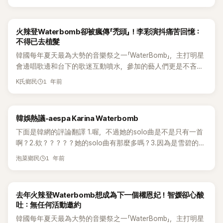
「WaterBomb」活動開跑後，就會有許多經典神照及
甚至解開襯衫釦子，飽滿曲線呼之欲出。舞台上不僅有抖胸的
訣」時，權恩妃笑說：「喝水時不能只是普通地喝，要像拍廣告
起極大迴響，因此 26 日的演出原本也備受矚目。 網友對此紛
「WaterBomb」男神女神的出爐，權恩妃在2023年參加後通過傳
性感動作，尤其是後躺做舞蹈動作時側乳從比基尼滑出，再度
一樣喝。」並現場示範，她的表現讓李玟赫忍不住驚嘆：「所以
紛表示：「理解粉絲又擔心又失望的心情」、「人都生病了也沒辦
奇直拍而獲取超高人氣，一舉成為Summer Queen，成為「水彈
創下傳奇舞台。 不僅連續帶來自己的熱門歌曲《DOOR》、
妳才是模特兒啊！」權恩妃則回應：「那倒不是，只是因為是我
法，希望大家能體諒」、「她應該是猶豫到最後一刻才決定的，
火辣登Waterbomb卻被瘋傳「禿頭」！李彩演抖痛苦回憶：
女神」。今年夏天「WaterBomb」活動一開炮，權恩妃再次以一身
《Underwater》、《Beautiful Night》、《Hello Stranger》，更以
啊」自信滿滿地展現魅力。 權恩妃還回憶起首次參加 2023 年
真的可惜。」 另一方面，從伴舞出身、IZ*ONE 成員，到如今成
不得已去植髮
火辣比基尼登台，帶來了一場令人全身濕透的熱力演出。 權恩
特別舞台完美演繹了碧昂絲的《Crazy In Love》。該段直拍影片
的 Waterbomb 時說：「那時候根本沒有概念，還特地在浴缸裡
為 Solo 歌手，權恩妃自 2023 年起憑藉《Waterbomb》活動大
韓國每年夏天最為大勢的音樂祭之一「WaterBomb」，主打明星
妃於6日登上在高陽市 KINTEX 戶外全球舞台舉辦的
在公開後短短12小時內便突破200萬觀看，作為單一舞台影片
練習被潑水。請朋友拿蓮蓬頭幫我灑水模擬練習。」李玟赫大
大提升大眾知名度。《Underwater》直拍逆襲翻紅，甚至傳出她
會邊唱歌邊和台下的歌迷互動噴水，參加的藝人們更是不吝展
「Waterbomb Seoul 2025」演出，當天權恩妃以主秀
創下了爆炸性的反應。 此外，與她在 Netflix 綜藝節目《單身即
讚：「所以妳才會成功！我完全不擔心，妳今年也會炸裂全場
成為「擁有24億韓元大樓的房東」，奠定她作為「Waterbomb 代
現好身材，讓許多粉絲可以大飽眼福。只要每年「WaterBomb」
（Headliner）身分登場，這已是她連續第三年擔任
地獄4》中掀起話題的摯友李時安共同演出的《Rumor》雙人舞
的。」 到了活動當天，權恩妃在彩排中展現認真的一面，與親密
表人物」的地位。
1 年前
K氏鄉民
活動開跑後，就會有許多經典神照及「WaterBomb」男神女神的
「WaterBomb」的壓軸嘉賓。以主角之姿展現她獨有的魅力，讓
台，也引起觀眾熱烈歡呼。現場粉絲甚至紛紛表示：「光看權恩
好友李時安一同待命登台，也表露出緊張情緒。當工作人員誇
出爐，像是女星泫雅、宣美、請夏、BLACKPINK到現今的權恩
全場觀眾陷入瘋狂。 眾所皆知，權恩妃是「水彈女神」。當天她
妃的舞台就值回票價」、「其他出演者根本不重要」等極高評價。
她：「妳今天真的好美」，她則俏皮回說：「那之前我是不好看
妃及去年爆紅的Cignature成員智媛等，都成功引起許多話題。
也毫不例外，以紅色格紋襯衫內搭一件白色比基尼，大膽的穿
據悉，此次舞台的服裝與舞台設計皆由權恩妃親自參與規劃，
嗎？」並充滿自信地踏上舞台。 除了預定的舞台表演，權恩妃還
韓娛熱議-aespa Karina Waterbomb
作為曾是IZ*ONE成員並成功單飛的solo歌手李彩演，也於去年
搭也延伸到下身，超迷你熱褲搭配了具有星型大釦飾的西部風
展現她對表演概念的高度參與與自我風格。這場演出，成為盛
準備了碧昂絲的翻跳舞台，與李時安合作演出歌曲〈Rumor〉，
參加了「Waterbomb Busan 2024」演出。舞台上她節奏感強、
下面是韓網的評論翻譯 1.喔，不過她的solo曲是不是只有一首
格腰帶，展現出強烈的混搭感，將自由奔放的音樂節穿搭魅力
夏夜晚中粉絲們無法忘懷的珍貴回憶，也再次印證了她作為「水
完成了一場完美的特別舞台。 表演結束後，權恩妃表示：「這次
活力十足，展現出強烈舞台魅力。當天演出中李彩演展現出耀
啊？2.欸？？？？？她的solo曲有那麼多嗎？3.因為是雪碧的單
發揮得淋漓盡致，唱到盡興時，權恩妃甚至解開襯衫釦子，飽
炸女神」的實力與魅力。 權恩妃的直拍影片及各種視覺照與現
用盡全力準備的舞台，能沒有大失誤、平安順利地呈現出來，
眼美貌與完美身材，備受注目。 今年夏天「WaterBomb」活動也
獨模特吧，真的好期待她會怎麼做。 4.欸，我還以為會有個人
滿曲線呼之欲出。 作為主舞台的壓軸表演者，權恩妃帶著舞群
場直擊照片也快速擴散，在線上論壇theqoo的留言也迅速破
真的很感謝。謝謝大家給我這麼多應援。」她還補充說：「今晚
1 年前
泡菜鄉民
即將開炮，在14日播出的 JTBC 綜藝節目《認識的哥哥》中，李
專輯呢，原來是因為是雪碧的模特才去的啊。5.哇，真的很適
展現華麗的團體舞蹈與充滿爆發力的歌聲，當天演唱了
千，掀起網友一陣激烈討論，「哇，縮圖怎麼回事，難怪引起這
我要去吃肉，因為我真的很努力在節食。今天台下有我的粉絲
彩演作為嘉賓登場，卻在當天的節目中坦言因去年參加
合耶！Karina加油！6.因為solo曲大受歡迎，所以這樣做也是
《Underwater》等新歌與多首人氣作品，展現性感火熱的舞台演
麼大的轟動」、「不管是女偶像還是男偶像，只要搭上
Ruby 們，謝謝你們的加油，我們演唱會再見！」
WaterBomb自己進行了植髮手術。 當天，李彩演提到：「有段
值得的。 7.突然看到她的個人活動，原來是因為廣告模特的關
出，完全擄獲粉絲們的目光。 特別的是，此次舞台的服裝與舞
Waterbomb 的宣傳熱潮，每年都越來越拼命…真的有點擔心會
去年火辣登Waterbomb想成為下一個權恩妃！智媛卻心酸
讓我很受傷的回憶。」她說起自己參加WaterBomb 演出時的尷
係啊。8.聽說雪碧的模特都會參加Water Bomb活動。9. 雪碧
台設計皆由權恩妃親自參與規劃，展現她對表演概念的高度參
走到多誇張的地步」、「她那樣做不就是為了賺錢嗎…？不管是
吐：無任何活動邀約
尬經歷：「第一次上WaterBomb舞台前，我很用心準備了很多
一直都有贊助，歷屆雪碧模特都參加過Water Bomb。 10.因為
與與自我風格。這場演出，成為盛夏夜晚中粉絲們無法忘懷的
BJ出身的女偶像還是她，看起來也都差不多啦」、「平常她的舞
韓國每年夏天最為大勢的音樂祭之一「WaterBomb」，主打明星
細節，覺得也應該把頭髮空隙補一補，我就噴了髮粉（黑色噴
是雪碧的模特呢，我家愛豆也有去過Water Bomb。11.喔..很搭
珍貴回憶，也再次印證了她作為「水炸女神」的實力與魅力。 此
台服或私服反而包得更緊…這次是為了 Waterbomb的氛圍特地