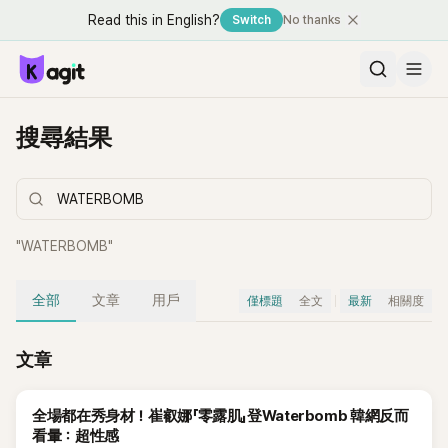
Read this in English?
Switch
No thanks
搜尋結果
"
WATERBOMB
"
全部
文章
用戶
僅標題
全文
最新
相關度
文章
全場都在秀身材！崔叡娜「零露肌」登Waterbomb 韓網反而
看暈：超性感