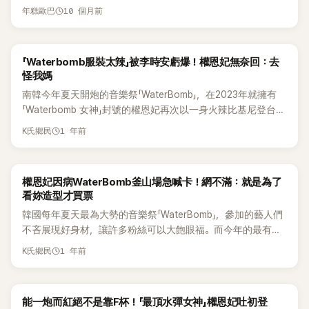
美、請夏、BLACKPINK、權恩妃，都曾在此留下火辣舞台。去
候，我的工作量就變多。今年活動真的特別多～」結果主持人卓
10 個月前
年糕歐巴
年，女團 Cignature 成員 智媛 也憑性感爆乳造型驚艷全場，
在勳立刻補刀：「那天氣變冷了，不就該緊張了？」白虎苦笑認
火速被封為「新一代WaterBomb女神接班人」。 然而，智媛剛靠
了：「其實真的，氣溫下降，我的行程也會跟著下降」 談到他的
WaterBomb提高了知名度，卻在去年年末傳來了團體以解散告
招牌「精壯身材」，白虎透露：「別人去做皮膚保養的時間，我都
「Waterbomb服裝太辣」被李時安虧爆！權恩妃無奈回：去
終，智媛最終也沒能像權恩妃一樣成功翻紅。近日，智媛更在
拿來健身，目標是『漂亮的身體』。」格鬥家金東炫也誇：「他那種
怪我媽
節目上大爆料，當偶像活動期間，還偷偷跑去做夜班物流中心
腹肌對稱度一般人練不出來，天生條件太好了！」被問為何那麼
南韓今年夏天開炮的音樂祭「WaterBomb」，在2023年就擁有
打工，背後原因讓粉絲全傻眼。 1日，智媛在YouTube節目《원
拚命維持身材時，他笑說：「因為我也要吃飯啊！」現場笑聲不
「Waterbomb 女神」封號的權恩妃再次以一身火辣比基尼登台，
마이크》上透露，因為出道後空窗期太長，有很多時間閒著，乾
斷。 白虎更大方分享性感表演的「脫衣哲學」：「我都會計算好哪
舞台上不僅有抖胸的性感動作，尤其是後躺做舞蹈動作時側乳
脆利用夜晚時間偷偷去打工。她說：「白天有經紀人在宿舍，根
個時間點該脫。在舞台上接到觀眾尖叫的那瞬間，真的超爽。」
1 年前
K氏鄉民
從比基尼滑出，再度創下傳奇舞台。翻唱的碧昂絲《Crazy In
本出不去，所以就趁晚上溜出去，臨時報名物流中心日結工。
被問到「會不會特地秀恥骨線？」時，他靦腆回：「其實不是故意
Love》直拍影片在公開後短短12小時內便突破200萬觀看，累
其他工作在行程不確定的情況下很難兼顧，畢竟是團體活動，
的啦～是因為濕水後褲子會往下掉，我會稍微控制，不要太誇
積觀看超500萬。 作為主舞台的壓軸表演者，當天權恩妃還邀
不能因為個人原因而缺席。」 她的工作內容包括：搬貨、分類配
張，不然就不好看了。」 節目播放他火辣舞台片段時，主持群直
權恩妃因病WaterBomb釜山場急喊卡！網不滿：就是為了
請了從《Produce 48》時期就有交情的好友李時安同台表演，近
送地點、跑來跑去放貨、輸送帶搬運、掃條碼……各種體力活全
接唸出網友的爆笑留言：「生活太苦，來看白虎療癒一下。」、
看妳造型才買票
日，兩人一起出演了MBC 綜藝節目《全知干預視角》，李時安公
都做。她表示：「活動時不能說這些，如果公司知道會很難過，
「歌聽不清楚，因為一直看腹肌。」、「失戀太痛，看完好了。」、
韓國每年夏天最為大勢的音樂祭「WaterBomb」，參加的藝人們
開抱怨權恩妃在「WaterBomb」當天換上性感衣服，卻沒有提前
所以我就說是練習生時期打過的工。」她還笑說：「我都素顏戴
「這腹肌比我的未來還清楚！」、「老公在旁邊我偷偷看」 現場來
不吝展現好身材，讓許多粉絲可以大飽眼福。而今年的最有話
通知自己，而權恩妃一句話回應，引發爆笑。 節目當天，權恩
眼鏡去，誰會想到那裡會有個女團成員？所以完全沒被認出
賓全笑到倒地，連白虎本人也忍不住笑說：「大家都說那是『浮
題的「WaterBomb女神」依舊是權恩妃。先前曾於6日登上在高
妃完成行程後前往李時安家中。兩人一起點了外送吃。李時安
來。」 智媛也坦承，雖然當了練習生加上偶像活動多年，但收入
誇留言』，但我覺得這種誇獎超可愛，聽了很滿足！」 節目最
1 年前
K氏鄉民
陽市活動，再次以一身火辣比基尼登台，舞台上不僅有抖胸的
看著吃得津津有味的權恩妃，打趣說：「妳真的該多吃一點，不
並不高，生活費全靠父母支援，「家裡也不算富裕，我都已經成
後，白虎被拱「現場表演一下」，他立刻脫下上衣露出完美六塊
性感動作，尤其是後躺做舞蹈動作時側乳從比基尼滑出，再度
然我站妳旁邊會很吃虧。」又抱怨：「妳看過 Waterbomb 的影片
年了，還要爸媽養，覺得很愧疚。與其這樣，我寧願自己掙錢
肌，全場尖叫聲不斷！主持人笑喊：「這腹肌比螢幕還亮！」氣氛
創下傳奇舞台。翻唱的碧昂絲《Crazy In Love》直拍影片在公開
嗎？我整個像巨人一樣出場，感覺我們就像朴娜勑和張度練的
花，不想再伸手跟爸媽要。」 她語帶哽咽表示，不想讓父母因為
瞬間爆棚。
能一炮而紅絕不是靠F杯！「最頂水彈女神」權恩妃吐初登
後短短12小時內便突破200萬觀看。 然而，昨（25）日，韓媒
組合！」權恩妃則回：「妳不懂小個子的心情，穿長裙真的很辛
自己繼續辛苦工作，「要是我什麼都不做，就是讓父母繼續工