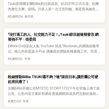
Tsuki是韓國女團Billlie的日籍成員，於2021年正式出道，在團
內擔任主舞、副唱。許多人第一次注意到她，都是因為她在舞
台上的表情管理超有記憶點，鏡頭表現力也相當驚人。尤其她
5 個月前
K氏鄉民
在〈GingaMingaYo〉的直拍影片中，憑藉超高速切換的表情演技
瞬間爆紅，在網路上掀起熱烈討論，也讓不少人因此記住她。
Tsuki近日在節目中自爆，自己12歲到韓國後，為了逼自己學好
「沒打過工的人，社交能力不足！」Tsuki節目超嗆辣發言 網
韓文，竟一度和父母斷聯整整6個月，驚人經歷曝光後也掀起
替抱不平：很委屈
熱議。 MBC綜藝《我獨自生活》6日播出「語言天才」特輯第四
《Work‑Dol》是由人氣 YouTube 頻道「Workman」的網路綜藝單
彈，公開來韓生活滿10年的Tsuki日常。節目中，她的居家模樣
元，核心內容是讓 K‑Pop 偶像親自體驗各種兼職工作，呈現真
也首度曝光，只見她在粉紅色公主風房間醒來，不過客廳卻和
實生活與幽默互動 。最新第四季由女團 Billlie 的日籍成員
房間風格完全相反，整體幾乎清一色是黑色系，強烈反差讓人
1 年前
K氏鄉民
Tsuki 擔任主持人，她的主持風格 反應迅速、幽默感強，被讚
印象深刻。 Tsuki也透露，自己其實不太喜歡陽光，還直言「看
為有「綜藝 Sense」。最新一集中以一番真誠直言，引起網友熱
到黑色會讓我比較安心」，展現相當鮮明的個人風格。 起床後
烈討論，令節目話題度提升 。 10日，播出的內容是 Tsuki 挑戰
的她先打開電視，再搬出跑步機開始邊走邊運動。而她選來配
粉絲情勒Billlie TSUKI還不夠？嗆「滾回日本」讓所屬公司硬
遠洋漁船打工的高強度工作紀錄。在影片中，Tsuki 一開場就
運動的內容，則是電影《沒辦法》。節目中可見，她一邊看著韓
起來回應了！
表示：「我以前有夢想，原本夢想不是當偶像。不知道怎麼就成
文字幕，一邊認真學習，只要遇到不懂的單字，就會立刻按下
女團Billlie所屬公司MYSTIC STORY 17日下午在官咖上傳了新
為偶像了，現在我也不是偶像，是在打工的人啦」語帶幽默地自
暫停，用手機查翻譯，學韓文的態度相當認真。 Tsuki也在節目
公告，公告內容主要針對網友透過網路與成員們互動的過程進
嘲，引來現場笑聲。 接著 Tsuki 忽然認真地說：「我不知道這樣
中分享自己的韓文學習方式，坦言自己12歲第一次來到韓國
行了說明，希望粉絲們可以遵守禮節。 事實上，所屬公司早在
講合不合適，但我真的覺得從沒打過工長大的人，社交能力都
時，因為認定「不能再說日文」，所以曾經長達6個月沒有和父母
2 年前
吳喬巴
去年(2023年)3月就曾做過網路禮節公告，然而最近成員在使用
很差，是真的。」語氣堅定地發表自己的看法。 她不僅止於此，
聯絡。她表示，當時每天都要背30個單字，還會每週接受測