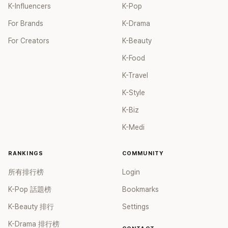
K-Influencers
K-Pop
For Brands
K-Drama
For Creators
K-Beauty
K-Food
K-Travel
K-Style
K-Biz
K-Medi
RANKINGS
COMMUNITY
所有排行榜
Login
K-Pop 話題榜
Bookmarks
K-Beauty 排行
Settings
K-Drama 排行榜