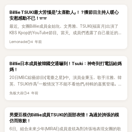
付費交流平台「泡泡」與粉絲互動時，卻遇上了粉絲違反守則的
甚至越說越激動，節目製作組只好打上「辣評一擊」的字幕來緩
驗，對自己要求非常嚴格。 她接著表示，也因為這樣高強度學
情況，而且出現次數並不少，這才讓所屬公司決定再發一次公
和語氣。然而，Tsuki 依舊堅持自己的立場說：「從打工中學到
習，6個月後就已經能進行日常對話，直到那時才重新聯絡爸
Billlie TSUKI最大苦惱是「太喜歡人」！？獲節目主持人暖心
告。 公司表示「這段時間，因為藝人自己並不想檢舉，所以公司
的社交能力，跟上班族學到的社會經驗，真的完全不一樣。」 對
媽。這段過往讓棚內來賓都相當震驚。 聽完Tsuki的分享後，
安慰感動不已！ㅠㅠ
沒有對這些事件額外進行處置，但因為出現了許多讓人難以啟
此，製作組也開玩笑地放上字幕：「看來是有點小情緒呢～」來
Code Kunst也忍不住開玩笑說：「難怪全炫茂哥那麼會語言，
最近，女團Billlie成員金始玧、文秀雅、TSUKI(福富月)出演了
齒的言行，站在保護藝人的立場，公司判斷不能再對現狀視而
替 Tsuki 的情緒緩解一下氣氛。Tsuki在影片中的很長一段發言
原來也是因為跟爸媽斷聯。」還順勢調侃全炫茂，引發現場一陣
KBS Kpop的YouTube節目，當天，成員們透露了自己最近的苦
不見，所以預計將會檢舉該會員」。 所屬公司甚至還公開了該
都被消音處理。 節目播出後，Tsuki 關於打工的言論也迅速在
笑聲。 小編OS：能在12歲就下這種決心，難怪現在不只舞台
惱，TSUKI提出意想不到的苦惱和節目主持人럭키OPPA(金浩
粉絲的暱稱，並且舉證了對方曾經對成員說過的難聽話「回去日
韓網擴散，看過該影片的網友們紛紛表示強烈共鳴，留言包
魅力強，連語言實力也這麼穩。
4 年前
Lemonade
英)的回答令人大吃一驚。 Tsuki表示自己最大的煩惱是因爲太
本後就永遠不要再來了」、「妳真的很讓人失望」、「回去日本，我
括：「身為有看過 Tsuki 上過Workman》所有集數的人，真心覺
喜歡人了！喜歡人也可能會是個煩惱嗎？這是因爲TSUKI很喜
不想看到妳的臉」、「亡羊補牢還真是legend」、「可是為什麼沒看
得她人超好。不管去哪裡都會打招呼，而且說的話也有道理，
歡人，所以想和大家都變得親近。可是，她卻有時候會擔心對
我？為什麼這麼快就走掉？」等等，並表示公告刊登後，該名會
沒打過工的人真的比較沒社交能力吧？當藝人應該也看過很多
Billlie日本成員被韓國交通嚇到！Tsuki：神奇到打電話給媽
方可能會感到負擔。&nbsp; Tsuki還說，很想知道不會讓人有
員就無法再傳訊息給藝人。 近幾日，Billlie成員TSUKI在泡泡上
社會現實面。」、「這是真的，就連30多歲的人也是。沒打過工
媽！
負擔的底線，從這一個煩惱，就能感覺到Tsuki其實是個很善良
與粉絲的互動也在X上傳開，某個粉絲在泡泡上指責TSUKI跑活
的年輕人真的有些社交有問題。」、「她做什麼都超認真，讓人
20日MBC綜藝節目《電臺之星》中，演員金秉玉、歌手泫雅、韓
的人，而一想到苦惱，Tsuki就表現出心裡就很難過的模樣ㅠ
動的時候沒有跟Billlie've(粉絲名)打招呼，TSUKI見狀則是馬上
很想替她加油。」、「說得對啊。」、「這句話有什麼好不舒服的？
英、TSUKI作爲「一般情況下不能不看他們」特輯的嘉賓登場。
ㅠ。 對此，主持人金浩英說自己也有同樣的苦惱，然而，金浩
對粉絲道歉，表示自己會更努力，也安慰粉絲說Billlie've在自己
這就是事實啊。」、「大概就是那些沒打過工又沒社交能力的人
當天，TSUKI分享說：「在韓國公車上發生了令我嚇一跳的事
英的心態十分積極正面，雖然二人有著相同的苦惱，但金浩英
心目中位列第一，更承諾未來在舞台上也會更努力找出
在爆氣吧？」 也有很多網友留言為Tsuki抱不平「最後 Tsuki 那段
4 年前
魚板大叔
情」。她說：「公車司機開車時，對面來了一輛相同號碼的公交
卻鼓勵道：不要把我們硬框在這世界上，我們就是星星的模
Billli've。 然而該名粉絲仍不滿足，甚至情勒TSUKI「算了吧，妳
真的會讓人覺得她滿委屈的。像 SM 那集的縮圖也是來賓比較
車，就會互相打招呼。」 TSUKI還說：「在日本是看不到的事
樣，不能放在這圓形裡面，坐在一旁的另外兩名成員們聽到
昨天都沒問我好不好了，我已經死了」，讓TSUKI慌張回應「幹嘛
搶眼，有來賓就做輕鬆的 Waterbomb 打工，沒來賓就去消防
情！」，「太神奇了！甚至給媽媽打了電話」。所以現在TSUKI習
後，也感動起來。&nbsp; 同時，Tsuki也被意外的回答嚇到，
這樣說話，不要死，我昨天沒辦法上來，很抱歉」，也表示自己
隊、捕魚船 XD 最近點閱率下滑，好像內容變得有點刻意，滿
男愛豆模仿Billlie成員TSUKI的面部表情！為過於誇張的模
慣坐在公車前排，但是也不能常看到這個情況。 TSUKI說：「大
其表示想法完全改變了，金浩英解釋道：反正我不適合別人的
對於一直為團體應援的粉絲們懷著感激之情，雖然自己沒辦法
可惜的」、「為什麼 Tsuki 都是做這麼辛苦的工作啊...ㅠㅠ 不過她
仿而致歉！
概坐五次會遇到一次，所以一直關注著，等到同一輛公車開過
框架，那就不要糾纏，金浩英認為：得到我們能量的人就是幸
一一表現出來，但內心一直這麼想，希望粉絲不要難過。 泡泡
完全不表現出來，還是努力做完，真的讓人更佩服...加
6日，組合未來少年(MIRAE)成員道炫為對誇張地表現女團的歌
來時，我會繼續確認一下司機」，引發現場一陣笑聲。TSUKI還
運兒！，提出了一個與衆不同的想法。&nbsp;&nbsp; 另外，金
內容在韓網論壇流傳開後，許多網友對該名粉絲的舉動感到不
油！！」、「那種海上工作真的超累，但她完全不喊苦，還認真做