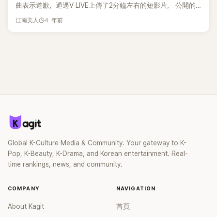
曲表示道歉，通過V LIVE上傳了2分鐘左右的短影片， 公開的
談到了有關計程車的話題。她說：「有一次下雨天坐錯公車，已
始玧透露自己的苦惱是希望知道如何在上節目時表現得更好，
解，更是心疼TSUKI「幹嘛那樣？」、「kpop到底是什麼東西」、
完，真的太漂亮太讓人敬佩了」、「看 Tsuki 這幾集才發現，原來
影片中，道炫說：「首先向Billlie表示深深的歉意」接著，他還表
經走得太遠了，因爲時間很晚，所以連計程車都找不到。」 接
想跟組合裡的姐姐們一樣在綜藝上有好表現。一旁的成員聽到
「不是加入泡泡的人都是粉絲」、「那種人根本不是粉絲，TSUKI
第一季、第二季的內容真的超輕鬆」
4 年前
江南美人
示「對看到影片後感到不快的人，也感到非常抱歉」。 道炫說：
著，Tsuki說道：「很晚才有一輛出計程車停在我面前，於是我
這個苦惱後，紛紛表示覺得平日在舞台上展現帥氣模樣的妹妹
不要理他QQ」、「公司這邊應該給那種人警告幾次，如果都沒用
「已通過經紀公司向Billy們轉達了歉意，我也將親自道歉」，「很
就懷著感恩的心情坐上了車。但是到家一看，費用是4萬韓
好可愛XD。對此，主持人金浩英也以演藝前輩的身份提供了建
就直接列黑名單，封鎖對方比較好」、「不要折磨愛豆了...」、「才
抱歉，我輕率的行動讓大家擔心，以後我會注意謹慎地行動」
元！」Tsuki說：「後來聽說我坐的黑色計程車是模範出租車，所
議，認為金始玧可以抓好自己俱反轉魅力的個人特色。 Billlie是
花多少錢，就在這裡耍甲方威風」、「一邊追星一邊作甲方行
道炫說：「對還不夠好的我作出的批評，我會甘願接受。 再次表
以費用很貴，日本的計程車都是黑色的，所以不知道。」主持人
韓國MYSTIC STORY旗下的七人女子組合，成員包括金始玧、
徑...」。 小編：希望TSUKI不要太受傷QQQ
示歉意」。先前，未來少年成員們以《下班路》爲題進行了V LIVE
金九拉說：「果然對於外國人，就算是很瑣碎的事情，卻能成爲
金秀炫、福富月、金秀姸、金夏藍、文秀雅、大里春菜。2021
直播。 當天，道炫跟著在車上播放的Billlie歌曲
了脫口秀。」
年11月10日，Billlie憑藉首張迷你專輯《the Billage of
《GingaMingaYo》跳了舞蹈，雖然沒有提到特定的成員，但是他
perception: chapter one》正式出道，她們的大熱歌曲為
卻以誇張的表情來表現歌曲。 當時，在一起的成員中有一人也
《GingaMingaYo》。
跟著跳歌曲的舞蹈，但沒有誇張地表現出來。 這時另一位成員
看著道賢的行動，表情漸漸變得僵硬。 Billie是在去年11月出道
的新人女子組合，近日來，日本成員Tsuki在《GingaMingaYo》
Global K-Culture Media & Community. Your gateway to K-
的舞台直拍因超快速轉換的表情演技成為熱話。
Pop, K-Beauty, K-Drama, and Korean entertainment. Real-
time rankings, news, and community.
COMPANY
NAVIGATION
About Kagit
首頁