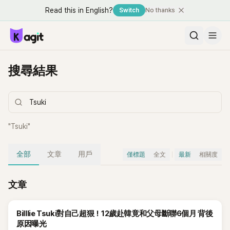
Read this in English?
Switch
No thanks
搜尋結果
"
Tsuki
"
全部
文章
用戶
僅標題
全文
最新
相關度
文章
Billlie Tsuki對自己超狠！12歲赴韓竟和父母斷聯6個月 背後
原因曝光