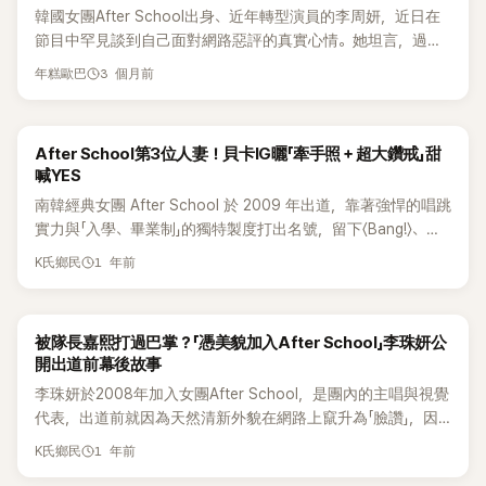
韓國女團After School出身、近年轉型演員的李周妍，近日在
節目中罕見談到自己面對網路惡評的真實心情。她坦言，過去
上綜藝時曾收到大量批評，甚至一度讓她不太敢看留言，雖然
3 個月前
年糕歐巴
嘴上總是說著「我不在意」，但其實那些惡毒評論還是讓她相當
受傷。 MBC綜藝節目《全知干預視角》18日播出最新一集，邀來
李周妍與梁相國擔任來賓。節目中，李周妍談到自己平常其實
After School第3位人妻！貝卡IG曬「牽手照＋超大鑽戒」甜
不太會主動去看自己出演影片下方的留言。 她表示，自己過去
喊YES
活躍於綜藝節目時，曾經遭受不少批評，因為實在太在意，所
南韓經典女團 After School 於 2009 年出道，靠著強悍的唱跳
以乾脆選擇不看。雖然現在偶爾看到一些正面留言時，還是會
實力與「入學、畢業制」的獨特製度打出名號，留下〈Bang!〉、
感到很開心，但如果遇到惡評，她也只能一邊安慰自己「我不在
〈Diva〉等膾炙人口的洗腦神曲。不過自 2015 年後，團體幾乎陷
意、我不在意」，試著把情緒壓下來。 不過，當她實際看到網友
1 年前
K氏鄉民
入停擺，成員合約陸續到期，專注於戲劇、綜藝或模特兒活
對自己外貌的留言時，還是難掩受傷情緒。她一邊看著影片留
動。 隨著歲月推進，成員們也陸續傳來婚訊。初代隊長隊長嘉
言，一邊低聲念出內容：「有人說我看起來老、看起來讓人不舒
熙於2016 年與品牌代表楊俊武步入禮堂，如今是兩個兒子的
服，果然還是不要看比較好。」短短一句話，也讓人感受到她對
被隊長嘉熙打過巴掌？「憑美貌加入After School」李珠妍公
辣媽。正雅 則在 2018 年和職棒選手鄭燦成結婚，2019 年順
惡意評論的無奈。 節目後段，After School成員嘉熙也特地到
開出道前幕後故事
利升格當媽。 而近日，成員貝卡（36 歲）也驚喜宣布好消息！
李周妍家作客，兩人邊吃辣雞腳邊聊起過去團體活動時期的點
李珠妍於2008年加入女團After School，是團內的主唱與視覺
她在 13 日於個人 IG 曬出一張甜蜜牽手照，簡短寫下「YES！」
滴。聊起加入After School的過程，李周妍也回憶，自己當時
代表，出道前就因為天然清新外貌在網路上竄升為「臉讚」，因
正式宣告答應了求婚。照片中，她左手無名指閃閃發亮的超大
其實是因為公司需要「門面成員」才被看上，但她本人原本一直
此吸引星探注意。2015年1月李珠妍離開 After School 後，與
鑽戒成為焦點，幸福氛圍滿溢，粉絲紛紛湧入留言區狂刷祝
在逃避，因為她既不會唱歌也不會跳舞，甚至連基本蹲下站起
1 年前
K氏鄉民
演員經紀公司持續簽約，正式進軍演藝圈。近日，李珠妍在節
福。 Bekah 是 After School 初始成員之一，當年以高挑身材
來的動作都做不好。沒想到在短短4個月的訓練後，公司就要