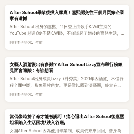
目上公開了她出道前的幕後故事。 昨（22）日，李珠妍作為嘉
和Rap實力備受矚目。2011 年，她選擇「畢業」，成為團內首位
求她必須跳得像前輩成員一樣好，壓力相當驚人。 她接著透
賓登上了SBS綜藝節目《脫掉鞋子恢單4Men》，展現了她的口
退團的成員，之後返回夏威夷進修設計，逐漸淡出演藝圈。如
露，當時除了跳舞已經夠辛苦，還被要求學打鼓、鋼管舞，甚
After School畢業後投入家庭！嘉熙認交往三個月閃嫁企業
才與幽默。節目中提到，李珠妍曾和具惠善、朴韓星一起被選
今再度回到大眾視線，帶來的是讓人笑著落淚的「人生喜訊」。
至連踢踏舞都得上。李周妍坦言，打鼓常常讓手指受傷，練鋼
家有遺憾
為「五大校園美女」之一。她說：「我國中時只是普通社區裡的學
管舞更是全身瘀青，因為自己手掌特別容易流汗，為了表演甚
After School 出身的嘉熙，11日登上由歌手K.Will主持的
生，還因為視力不好戴著眼鏡。但升上高中後我摘掉眼鏡，一
至還去打了止汗針，幾乎把整個20多歲青春全都砸進去。 一旁
YouTube 頻道《嫂子是K.Will》，不僅談起了婚後的育兒生活，
下子就變得很漂亮。」 接著節目公開了她的高中畢業照，李珠
的嘉熙聽完後也忍不住感嘆，直說After School那種高強度、
更表示結婚與生子之後，自己重新找回了內心的平靜。 當天，
妍笑著說：「當時我在人氣投票中打敗了知名校園美女具惠善和
多項技能混合的舞台表演，根本不是其他團體能輕易做到的，
1 年前
阿咩李卡諾
K.Will 與女團 After School 出身的嘉熙一同進行對談。K.Will
朴韓星，得到第一名，我的綽號是『花鹿』。老實說，那時候我
還半開玩笑表示：「到底誰會想做那種表演啊？」 談到過去偶像
問道：「姊姊已經很久沒有站上舞台了吧？After School 是畢業
比現在還受歡迎。」 李珠妍接著提到，自己是突然被安排加入
生活的辛苦，李周妍也提到嘉熙當年一定承受了不少壓力。嘉
了嗎？」對此也嘉熙回答道：「對，我畢業了。第一位畢業生是劉
After School 出道的。 「有一次偶然透過孫淡妃姊姊，認識了
熙則反過來虧她，提起當時成員手機會被沒收的往事，還直接
女藝人酒駕復出有多難？After School Lizzy宣布舉行粉絲
小英，第二位是Bekah，我是第三位。」 曾作為偶像廣受喜愛的
正在打造 After School 的代表和理事。對方問我『妳有沒有想
爆料問：「你們那時候手機為什麼被收走？不就是因為在談戀愛
見面會遭酸：有誰想看
嘉熙，婚後生子後自然與舞台漸行漸遠。她說：「我曾非常想回
過當歌手？』但我不會唱歌也不會跳舞，覺得自己沒什麼才藝，
嗎？那你們到底都是怎麼偷偷在外面見面的？」 對此，李周妍也
After School出身成員Lizzy（朴秀英）2021年因酒駕，不僅行
到舞台，很懷念舞台」卻也坦言「不過家庭帶來的平靜感真的很
所以就不斷拒絕、躲著他們，但他們一直追著我不放。」 她回憶
大方回應，表示當時大家因為各自都有筆電，所以會透過即時
程全面中斷，形象重挫的她，更是難以回到演藝圈，終於在沉
大」展現出對現在生活的滿足。 她接著回憶：「我當時當舞者時
說：「我們團不是像少女時代那樣甜美可愛的風格，而是非常高
通訊軟體聯絡，再偷偷約出來碰面。她也說，因為自己年紀比
寂好一陣子後，Lizzy也宣布重將啟活動，並舉辦日本粉絲見面
真的得不到什麼待遇，是從舞者變成藝人並獲得喜愛，從
強度的表演型。我們要打鼓、跳踢踏舞，還要練鋼管舞，真的
較大，管得相對沒那麼嚴，但年紀較小的成員就辛苦得多，尤
1 年前
阿咩李卡諾
會。 根據韓媒《my daily》報導表示，女團After School出身的
Clone（酷龍）之後，我是首位這樣的女歌手。那段時間我真的
很硬核。」、 「我本來什麼都不會，但跟著練了兩三個月之後，
其像Orange Caramel成員們，當時受到的限制更多。 事實
Lizzy（本名朴秀英）即將以粉絲見面會的形式重啟演藝活動。
太累、太辛苦，就像賽馬一樣只顧著往前衝。」 嘉熙坦言：「家
某一天我發現自己已經站在嘉熙姊姊旁邊跳舞了。」 聽完這段
上，李周妍的感情話題過去一直是外界關注焦點。她從2016年
Lizzy於21日透過個人SNS宣布將舉辦粉絲見面會，並表示：
庭對我來說就像逃生出口。很舒適、很平靜、像是避風港一樣
話後，李尚敏笑著說：「那你應該被嘉熙打過一巴掌吧？因為在
到2019年間，曾先後5度與GD傳出緋聞，甚至在2018年1月被
當偶像時拚了命才能被認可！痛心退出After School後嘉熙
「我終於要舉辦個人粉絲見面會了！還是在充滿回憶的日本舉辦
的存在，真的非常好。」並透露道「我是交往三個月後閃婚的，
團體裡負責跳舞的成員對動作很在意。」 李珠妍聽完大笑，做
《Dispatch》拍到兩人一起前往濟州島旅行，直接登上「元旦情
坦承陷入生活困境「跌入谷底」
第一次的個人見面會。雖然在做出這個決定之前經歷了許多煩
原本是認識的朋友，後來發展成戀人關係。」 然而在嘉熙結婚
出用手指比「噓」的手勢，笑著說：「這部分不評論～」 事實上，李
侶」版面，當時轟動一時。沒想到到了去年（2025）4月，兩人
女團After School因為使用畢業制，成員們來來回回，曾身為
惱，但就算來的人不多，我也會懷抱感謝的心，開心地進行活
後，她很快就懷上第一胎，因此度過了短暫的新婚生活。對於
珠妍的成名過程其實相當戲劇化。她提到自己原本對唱歌跳舞
又因社群動態掀起「舊情復燃」揣測，再度讓外界討論燒不停，