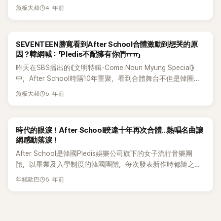
顧妹妹們，但她們不當我是朋友，我也覺得很受傷，所以選擇
情況，很多人要讓我做出極端的選擇」 Lizzy還說：「 站在我知
Pledis合作時，曾在演唱會現場表示，認為最殘忍的單字正是
常熱烈。
4 年前
魚板大叔
退隊。」自此After School成員們不和在大眾眼中已經成為事
道我做錯了、做錯了的立場上，感到非常抱歉」，「 再也... 人生
「Pledis」，間接透露出自己沒有太多展示的機會，讓粉絲看了很
實，之後正雅結婚照也是找來成員們一直拍攝，卻唯獨有幾名
結束了。」由於Lizzy在事故後多次發表不當言論，因此她的酒
是心疼。
成員不在，再次引起不和的說法。最近因為《媽媽是偶像》再次
駕事件長時間遭到大眾譴責。 最新消息，Lizzy修改了惹起熱
SEVENTEEN勝寬看到After School合體激動到想哭的原
翻紅的嘉熙，15日在個人IG晒出和U-ie的照片，配文「要說什麼
議的貼文：「這似乎與我想表達的意思有些不同，所以產生了誤
因？韓網喊：「Pledis不配擁有你們ㅠㅠ」
呢？有點心動！要去見面了！」在照片中可以看到嘉熙和U-ie素
會。」（韓文안녕有你好，再見的意思） Lizzy補充說道：「還有
昨天在SBS播出的《文明特輯-Come Noun Myung Special》
顏對著鏡頭擺出心心手勢，不過沒多久後嘉熙就把照片刪除，
人魚公主角色Ariel是我最喜歡的角色之一，因爲漂亮才上傳
中，After School時隔10年重聚，看到合體舞台不但是韓圈粉
不和說再次浮上水面，成為新聞熱話。之後，嘉熙在限時動態
的！ 對不起，給大家添麻煩了，謝謝」
絲激動，連韓國人也很激動…昨天舞台是由嘉熙，正雅，珠
解釋「想一想，其實我不太會上傳和其他人的合照，因為很久沒
5 年前
魚板大叔
妍，Raina和Bekah登上舞台，帶來經典熱門歌曲「Bang」和
見，想著粉絲也會開心，所以才上傳和U-ie的合照。」 「因為已
「Diva」，當中「Bang」的舞台在短短17個小時就破了幾百萬觀
經造成話題，所以把照片收起來了，不知道還能不能見面，如
看。SEVENTEEN勝寬是以MC身份出席，在節目中好幾次被相
果再見面，我會再告訴大家！我會邊支持她邊努力生活！」不過
時代的眼淚！After School睽違十年再次合體...熱唱名曲讓
機捕捉到看After School表演時，勝寬很激動的樣子，吸引了
刪除照片後，17日還是登上新聞版面，嘉熙再次在限時動態發
網感動落淚！
粉絲注意。After School和SEVENTEEN同屬Pledis娛樂公司，
文「又不是什麼大事…我們記者們也真是的～」之後再次強調了6
After School是韓國Pledis娛樂公司旗下的女子流行音樂團
在勝寬進入公司當練習生時，見證了After School的活動期。
次會應援U-ie，也算是打破了不和的謠言。
體，以畢業及入學制度的韓國團體，每次發表新作時都隨之有
在SEVENTEEN快要出道時，在節目中SEVENTEEN也翻跳了
成員的變化。出道時成員包含嘉熙、正雅、珠妍、小英、
After School的“Bang” 在預備出道的節目中，可以看到After
5 年前
年糕歐巴
Bekah等人，而目前現任成員為Nana，其中Raina、Nana及
School成員私下會教導SEVENTEEN，作為前輩給一些助言，
Lizzy組成了子團體橙子焦糖。11日播出的SBS《文明特輯-
After School成員是SEVENTEEN出道時，直接在SNS上大力宣
Come Noun Myung Special》中，時隔約10年重聚的After
傳，可以看出前後輩的兩團關係非常好。6年後，勝寬是以MC
School組合舞台亮相。成員嘉熙、正雅、珠妍、Raina 和
身份和前輩姐姐們重新見面，並見證了姐姐們的合體舞台，不