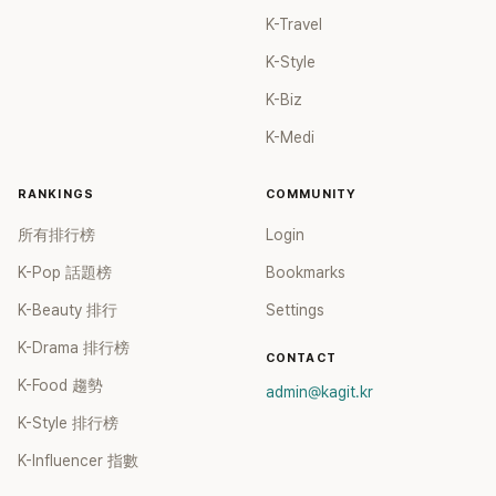
K-Travel
K-Style
K-Biz
K-Medi
RANKINGS
COMMUNITY
所有排行榜
Login
K-Pop 話題榜
Bookmarks
K-Beauty 排行
Settings
K-Drama 排行榜
CONTACT
K-Food 趨勢
admin@kagit.kr
K-Style 排行榜
K-Influencer 指數