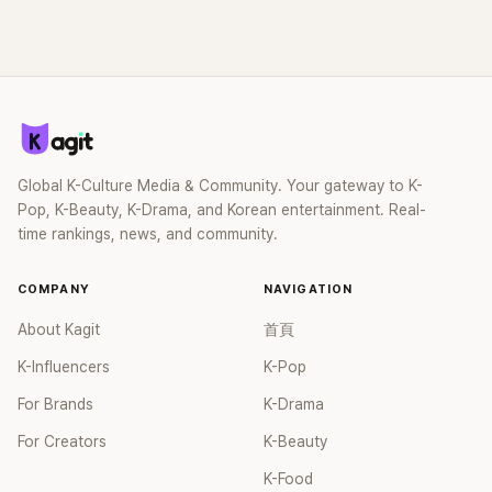
Bekah上台表演了熱門歌曲「Bang」和「Diva」。五位成員與現役
僅僅是粉絲的青春，姐姐們也是陪着勝寬的青春，難怪勝寬看
偶像相媲美的視覺效果，和強大的表演力吸引了人們的注目，
到舞台會按捺不住激動的心情ㅠㅠ勝寬親自準備好禮物，送禮
從舞台上下來的成員們，眾觀眾們被感動了一番。尤其是嘉熙
時一邊唱着“Bang”，禮物上還寫着“永遠的Diva”，讓姐姐們和
和Bekah分別從巴厘島和夏威夷回來，就連懷孕5個月的正雅也
粉絲都大讚勝寬有心。當中懷孕5個月的正雅，因為勝寬的禮
參與了舞台，讓大家更感受到溫馨的情誼。許多網友們紛紛表
物在舞台上向他回禮，頂着肚子把“kong kong kong”動作跳了
示：「好久不見了...After School」、「太驚喜了」、「好想念他們
三次，讓粉絲激動不而。粉絲看到後都表示「我知道那種心情ㅠ
啊」、「好想哭」、「太感動了！！」等表示感動的留言。After
ㅠ」「我的天～我好想哭！」「這舞台真的是經典!」「Pledis不做人！
Global K-Culture Media & Community. Your gateway to K-
School是二代團中人氣女團之一，2016年開始成員們紛紛面
就算是現在也拜託好好對待SEVENTEEN」「兩團感情這麼好～」
Pop, K-Beauty, K-Drama, and Korean entertainment. Real-
臨合約到期，因此成員一個個離開團體。不過，成員佳恩在
等反應。
time rankings, news, and community.
《PRODUCE 48》提到After School尚未解散。
COMPANY
NAVIGATION
About Kagit
首頁
K-Influencers
K-Pop
For Brands
K-Drama
For Creators
K-Beauty
K-Food