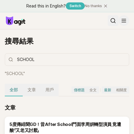
Read this in English?
Switch
No thanks
搜尋結果
"
SCHOOL
"
全部
文章
用戶
僅標題
全文
最新
相關度
文章
5度傳緋聞GD！昔After School門面李周妍轉型演員 竟遭
酸「又老又討厭」