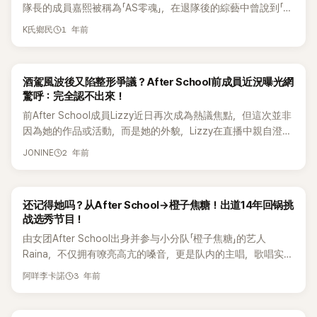
隊長的成員嘉熙被稱為「AS零魂」，在退隊後的綜藝中曾說到「自
動。」 這場粉絲見面會將於5月17日至18日兩天舉行，而Lizzy
K.Will問她「是否感到可惜？」嘉熙坦言：「有一點遺憾，但與其說
完全沒興趣，也自認沒天分，但卻因為外貌出眾而被星探相
也讓李周妍的一舉一動始終備受矚目。
己身為隊長，一直照顧妹妹們，但她們不當我是朋友，我也覺
也坦言道：「4月25日晚上7點起將開放售票，希望大家踴躍來
遺憾，更覺得有了家庭後的穩定感更重要。我也玩得夠多了，
中，陰錯陽差走進了演藝圈。即便如此，她仍努力練習，在高
1 年前
K氏鄉民
得很受傷，所以選擇退隊。」20日，嘉熙在YouTube頻道
參加！我們很快就會在日本東京見面。」 事實上，Lizzy在2010
雖然新婚時沒什麼甜蜜的小情趣，但從一開始就有小孩的穩定
強度的訓練與舞台表演中漸漸找到自己的位置。 李珠妍所屬的
《CGN》上公開了自己的日常生活，同時坦承，退出後曾經歷嚴
年以第三期成員的身份加入After School出道，之後也與成員
感讓我覺得很好。」關於孩子們是否有舞蹈天分，她則笑說：
After School 以「強勢概念」著稱，成員們不但要唱跳俱佳，還
重的經濟困難。 談到在After School的活動時期，嘉熙坦言：
Nana、Raina組成子團Orange Caramel，活動相當活躍。 然
「老大沒什麼天分，老二看起來比較有。」 事實上，現年44歲的
需學會擊鼓、踢踏舞甚至鋼管舞等高難度表演項目。這讓團體
酒駕風波後又陷整形爭議？After School前成員近況曝光網
「當偶像的時候，必須拚命努力，才能獲得愛與關注，被認可。
而在她轉型為演員後，持續展開多方面活動，但不料卻在2021
嘉熙於2009年以After School成員身分出道，2012年從團體
練習氣氛異常嚴謹，甚至傳出「軍紀管理嚴格」的傳聞。 對此，
驚呼：完全認不出來！
所以那時候真的像瘋了一樣地拚。」她接著補充：「不過，在生
年因酒駕肇事被處以1,500萬韓元罰金，當時血液酒精濃度為
畢業後並在2016年與年長3歲的企業家結婚，目前育有兩個兒
曾被譽為「軍紀隊長」的隊長嘉熙在去年出演 MBC《蒙面歌王》時
前After School成員Lizzy近日再次成為熱議焦點，但這次並非
下孩子後，我放下了那種像賽馬一樣不斷奔跑的自己，從那時
超過駕照吊銷標準的0.08%以上。 事件發生後，Lizzy進入自
子。
坦承：「我在年紀比較大時才出道，因為經驗多，自然就擔起了
因為她的作品或活動，而是她的外貌，Lizzy在直播中親自澄清
起，生活變得一點都不辛苦了。光是看著孩子們，我就覺得幸
肅期，直到近期她透過TikTok直播人氣回升並簽約Clover
帶領團隊的責任。但現在回頭想想，我當時太冷酷、太嚴厲
了外界對於她整形的傳聞。 Lizzy自從2010年以After School
福，覺得世界很美好。」 談到離開After School後的日子，嘉熙
Universe娛樂公司，宣告正式重啟活動。 即將在日本舉行演唱
了，未能好好照顧每個成員的心情，真的很遺憾。如果能重來
2 年前
JONINE
成員身份出道以來，一直是圈內備受關注的明星，無論是在音
直言：「退出後，我真的跌到了人生谷底，生活變得非常淒慘。
會的消息曝光後，很快就引起了許多網友的討論，不少網友依
一次，我會讓團隊氛圍多一點溫暖。」
樂舞台上還是影視作品中，她都展現了不俗的才華和魅力，然
公司也無法再照顧我，我因此飽受經濟壓力，生活變得十分艱
舊無法接受，甚至紛紛表示「不希望酒駕犯復出」、「拜託不要出
而，隨著時間的推移，她也面臨著事業上的挑戰和私生活中的
難。」 她進一步分享：「幸好，我開始以負責任的態度投入信仰
來了」、「酒駕就跟蓄意殺人一樣啊」、「確定還有粉絲嗎？」、「誰
还记得她吗？从After School→橙子焦糖！出道14年回锅挑
挫折。 尤其是在2021年，Lizzy因為酒駕事故而陷入了事業低
生活，逐漸變成更好的人，並自然地克服了低潮期。從那之
會要喜歡一個酒駕犯？」但也有網友認為，許多曾因酒駕而讓演
战选秀节目！
谷，當時，她因為酒後駕車發生追尾事故，被判處罰金1500萬
後，我開始變成更好的人，人生也開始慢慢改變。」 然而，某天
藝事業跌落谷底的男藝人，最後都成功復出，紛紛抱不平道「其
由女团After School出身并参与小分队「橙子焦糖」的艺人
韓元，並因此暫停了所有活動，這起事故不僅讓她失去了工作
丈夫突然必須回到韓國，因此嘉熙也決定一同回國，並正式啟
他酒駕的藝人都能活動了，到底哪裡不行啊？」反應相當熱烈。
Raina，不仅拥有嘹亮高亢的嗓音，更是队内的主唱，歌唱实力
機會，也讓她在公眾面前形象受損，這對於一直以清純形象示
動夢想：「回到韓國後，我產生了一個強烈的想法，我必須去實
十分坚强。 日前，Raina登上JTBC歌唱选秀《Sing again-无名
人的她來說，是一個沉重的打擊。 而Lizzy在今（4）日凌晨進
現自己長久以來的夢想，於是便正式開始了舞蹈補習班的計
3 年前
阿咩李卡諾
歌手战》，虽然是匿名身份并以71号的歌手身份登台，但现场不
行了一場長達數十分鐘的直播，與粉絲們進行互動交流，她選
畫。」 嘉熙於2009年以After School成員出道，但於2012年退
少人一看到她便惊呼不已。而Raina也在自我介绍时坦言，自认
擇在睡前躺在床上與粉絲聊天，展現了日常生活中的一面，
出。2016年，她與從商的丈夫結婚，並育有兩個兒子。婚後，
为是位「被低估的歌手」。 然而，当Raina被问到挑战《Sing