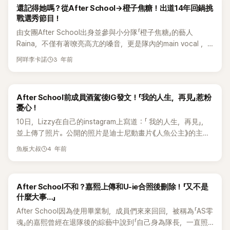
Lizzy以輕鬆愉快的方式回應了粉絲的提問，這樣的互動讓觀眾
她與家人在峇里島生活了5年，直到去年（2024年）才回到韓
還記得她嗎？從After School→橙子焦糖！出道14年回鍋挑
Again 3》的理由时，Raina回答说：“因为是拥有明确概念的团
們感到十分親切，彷彿她就像是大家的朋友一樣。 在這場直播
國，重新展開新的人生旅程。
戰選秀節目！
体和小分队活动，所以按照了许多概念进行了很多活动，但却
中，Lizzy的粉絲們提問不斷，尤其是關於她未來的活動計劃，
由女團After School出身並參與小分隊「橙子焦糖」的藝人
没有多少机会展示个人唱了什么歌、擅长什么”。 Raina也坦
當被問及是否有復出的打算時，Lizzy並沒有給出確切的時間
Raina，不僅有著嘹亮高亢的嗓音，更是隊內的main vocal ，
言"虽然有很多热门歌曲，但都是过去的歌曲了，所以对于活在
表，只是謹慎地表示「到時候就會復出」，這句模糊的回答引發
歌唱實力十分堅強。 日前，Raina登上JTBC歌唱選秀《Sing
现在的我来说，想展现出属于我自己的多样的歌曲，因此鼓起
了粉絲們更多的猜測和期待，粉絲都在關心Lizzy何時能再次出
3 年前
阿咩李卡諾
again-無名歌手戰》，雖然是匿名身分並以71號的歌手身分登
了勇气"。 然而，要出道14年后再回来参加选秀节目可以说是
現在螢光幕前。 然而，直播的焦點很快轉移到另一個話題上，
台，但現場不少人一看到她便驚呼不已。而Raina也在自我介紹
相当不容易，但鼓起决心的Raina则认为「如果不做就是0，但做
那就是Lizzy的外貌，近來，Lizzy因為外貌的變化成為網友們
時坦言，自認為是位「被低估的歌手」。 然而，當Raina被問到挑
的话，感觉会得到一些东西」才决定回来参与比赛，并展现更多
討論的話題，她在7月31日公開的一張自拍照中，面容與以往
After School前成員酒駕後IG發文！「我的人生，再見」惹粉
戰《Sing Again 3》的理由時，Raina回答說：「因爲是擁有明確
元的一面。 事实上，当初After School在出道一段时间后，虽
相比發生了明顯的變化，這張照片引發了大量關於她是否進行
憂心！
概念的團體和小分隊活動，所以按照了許多概念進行了很多活
曾以小分队「橙子焦糖」引起许多话题及关注，但后期团体的空
整形手術的猜測。 對此，Lizzy在直播中做出了直接回應。她表
10日，Lizzy在自己的instagram上寫道：「 我的人生，再見」，
動，但卻沒有多少機會展示個人唱了什麼歌、擅長什麼」。
白期越来越长，导致人气流失，成员们也一一从Pledis出走，
示，自己的臉部變化只是因為使用了美顏App，並未進行過任
並上傳了照片。公開的照片是迪士尼動畫片《人魚公主》的主人
Raina也坦言「雖然有很多熱門歌曲，但都是過去的歌曲了，所
团体也成了名存实亡存在。 此外，早在Raina还与Pledis合作
何整形手術，Lizzy還特別強調，「我沒有削下巴，大家不用擔
公Ariel。 看到這些的網民們紛紛留言說「 好擔心啊」、「 希望
以對於活在現在的我來說，想展現出屬於我自己的多樣的歌
时，曾在演唱会现场表示，认为最残忍的单词正是"Pledis"，间
心」，這番解釋雖然打消了一部分人的疑慮，但仍有一些網友對
4 年前
魚板大叔
Lizzy也能好好生活」、「 酒後駕駛本來就看起來很不穩定，所以
曲，因此鼓起了勇氣」。 然而，要出道14年要再回來參加選秀
接透露出自己没有太多展示的机会，让粉丝看了很是心疼。
此持懷疑態度。 對Lizzy的外貌變化，網友們也留言說道：
發了幾次DM」等。 去年5月，Lizzy因涉嫌在首爾江南區清潭洞
節目可以說是相當不容易，但鼓起決心的Raina則認為「如果不
「哇…可愛的樣子去哪裡了…感覺變得很有中國風」、「只看照片
永東大橋南端交叉路口附近撞上前面的出租車而被起訴，被判
做就是0，但做的話，感覺會得到一些東西」才決定回來參與比
的話，真的會想『這是誰？』完全認不出來是Lizzy」、「現在真的
After School不和？嘉熙上傳和U-ie合照後刪除！「又不是
罰款1500萬韓元。 據悉，當時血液中的酒精濃度是吊銷駕照
賽，並展現更多元的一面。 事實上，當初After School在出道
跟Nana變得很像」、「只能說歲月不饒人，她以前超級可愛的」、
什麼大事…」
的0.08%。 去年9月，Lizzy通過IG直播表示：「 很抱歉讓大家
一陣子後，雖曾以小分隊「橙子焦糖」引起許多話題及關注，但
「我還以為我記錯了名字，特地去搜索了一下，結果真的…記憶
After School因為使用畢業制，成員們來來回回，被稱為「AS零
失望」，對酒後駕駛進行道歉。她解釋說：「 司機沒太大的受
後期團體的空白期越來越長，導致人氣流失，成員們也一一從
中的那張臉已經不存在了…」、「臉真的完全陌生，雖然只是照片
魂」的嘉熙曾經在退隊後的綜藝中說到「自己身為隊長，一直照
傷，但報導就那樣寫了，人活著，有時候會覺得累，現在這種
Pledis出走，團體也成了名存實亡存在。 此外，早在Raina還與
效果，結果去看了Instagram，還是完全不認識的臉」，討論非