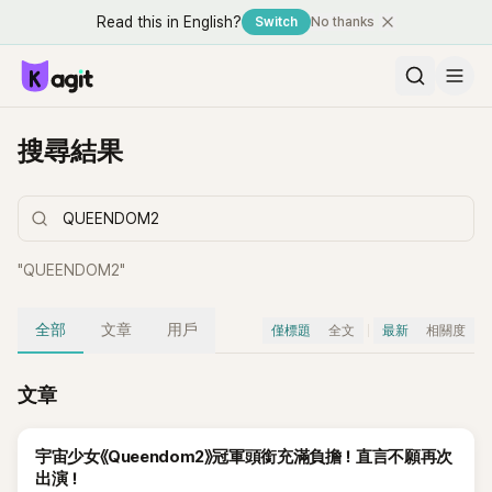
Read this in English?
Switch
No thanks
搜尋結果
"
QUEENDOM2
"
全部
文章
用戶
僅標題
全文
最新
相關度
文章
宇宙少女《Queendom2》冠軍頭銜充滿負擔！直言不願再次
出演！