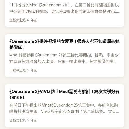
21日播出的Mnet《Queendom 2》中，在第二輪比賽翻唱曲對決
侑廷則向詢問成員「我們有那麼糟糕嗎？真的有那麼糟糕嗎？」
（sistar）成員們說'不要氣餒！我們做得這麼好！」，「如果玟瑩
中公開了VIVIZ的舞臺。 當天第2輪比賽的第四個舞臺是VIVIZ。
來表達她的不滿與疑惑。 Brave Girls的隊長玟瑩說：「我很高興
能坦率地表達自己的感情，那麼就成功了。」
vivige翻唱了宇宙少女的歌曲。信飛對恩熙說：「我們會把好好
（劇組）為我們製作了一個舞台，但因為這樣的結果，所以我
4 年前
魚板大叔
撕裂舞台(好好表演)的，請大家多多期待。」看到這一幕的恩熙
很沮喪。」 Brave Girls已經連續2週墊底，不免心情有些沮喪且
說：「如果信飛撕裂舞臺，我會把它縫合的」,引得現場笑聲一
低落，隊長玟瑩更因此落淚，看得粉絲相當心疼。
片。 VIVIZ將《THE SECRET》選爲宇宙少女的代表曲。 嚴智
《Queendom 2》最晚登場的女愛豆！很多人都不知道原來她
說：「我想和第一輪比賽有不同的感覺。所以選了這首歌。嚴智
是愛豆！
想起了宇宙少女試圖改變形象的歌曲《UNNATURAL》。 信飛
Mnet綜藝節目《Queendom 2》第三輪比賽開始，據悉，宇宙少
說:：「《UNNATURAL》有很多我們能嘗試的東西。」最終VIVIZ成
女成員苞娜將會加入出演。在第一輪比賽中，苞娜所屬的宇宙
員們選擇了《UNNATURAL》作爲翻唱曲。 輪到VIVIZ的舞臺。
少位居第二。 先前，苞娜對曾粉絲們說結束拍攝電視劇《二十
VIVIZ在讓人聯想到一朵玫瑰的探戈氛圍下以與衆不同的開場表
4 年前
年糕歐巴
五，二十一》後，便會開始加入舞臺。另外，她還向粉絲們傳達
演，吸引了人們的視線。 特別是，VIVIZ利用地面上的鏡子營造
了宇宙少女的新專輯和演唱會計劃。 16日播出的MBC《全知干
出了微妙的氛圍。 另外，VIVIZ以撕破長裙的表演和華麗的舞
預視角》中，苞娜作爲嘉賓出演了節目。最近成爲演技偶像的苞
姿吸引了大家的目光。 看到舞臺的宇宙少女恩熙說：「這舞台
《Queendom 2》VIVIZ防止Mnet惡剪有妙計！網友大讚好有
娜在《二十五，二十一》中飾演高宥琳一角而備受關注。 當天，
真的撕碎了。 這個縫不上了」，引得現場一片笑聲。 但是走下
sense！
主持人全炫茂問道：「最近有切實感受到人氣嗎？」苞娜回答
舞臺的銀河馬上確認了自己的舞蹈失誤。 銀河在接受攝製組採
在14日下午播出的Mnet《Queendom2》第三集中，各組合以翻
說：「本來戴帽子和口罩大家就認不出來，但最近馬上被認出
訪時大哭了一場。 銀河說：「太傷心了，我知道自己本來就不是
唱曲對決爲主題，VIVIZ與宇宙少女展開了第二輪比賽。 當天，
來，看到日程表的時候也能切身感受到」接著，宋恩伊說：「大
舞跳得好的人。 偶爾如果感覺到自己不足的話，會很難過」。
VIVIZ一大早就去準備舞臺，成員信飛手中的手機卻引起大家注
家都說不知道原來你是偶像！」，苞娜笑說：「大家都看了直拍
4 年前
魚板大叔
意。信飛舉著寫有「心情好」的手機畫面向鏡頭揮手示意，但正
後說這是宥琳的雙重生活」李英子說：「這是因爲演技太好了，