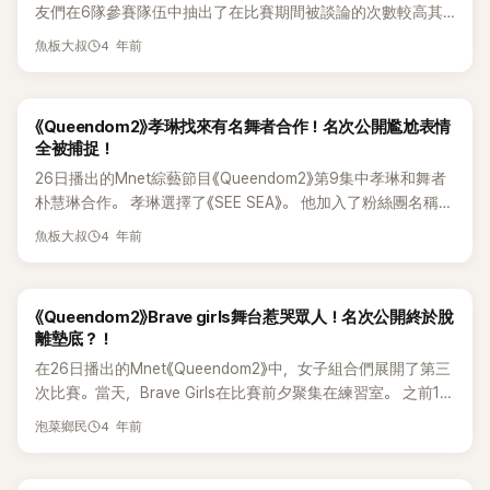
友們在6隊參賽隊伍中抽出了在比賽期間被談論的次數較高其
來作最終競演。 而VIVIZ的競演曲，一聽便讓人聯想到充滿激
值要減半才符合常理。 對此，網友們紛紛表示：「如果排除重複
中3隊，並對她們進行了賽前分析。 首先是VIVIZ，​​網友們提到
情的音樂劇，究竟將展現怎樣的舞台，亦十分令人好奇。 另
刷榜的話，這個數值就有可能了」、「本月少女和VIVIZ的音源計
4 年前
魚板大叔
VIVIZ國內粉絲羣強勢，預計能進入30%的短信投票前幾名。而
外，在上場比賽中未達到期待的成績而傷心的Kep1er也表示：
算分數很奇怪」、「mnet有捏造的過去，所以一定要明確」。 等，
且目前在音樂平台上獲得綜合第2位記錄，音源分數應該會是
「要展現出像開Kep1er一樣的歌曲。」，展現了堅定的意志。 她
反應熱烈。
強勢。另外，雖然YouTube累計點擊率分數中的點贊數是變
們將以強烈節奏的嘻哈和霸氣的Teen Crush歌曲來迎戰最終比
《Queendom2》孝琳找來有名舞者合作！名次公開尷尬表情
數，但亦能預計VIVIZ會是第一。 另外是宇宙少女，在反映
賽，究竟能否令排名反彈備受期待。而宇宙少女亦預告將以隊
全被捕捉！
40%分數的事前分數中得到第2名。與第1名孝琳沒有太大的差
長Exy的自作曲來作最終競演曲。 在每場比賽中，以展現自己
26日播出的Mnet綜藝節目《Queendom2》第9集中孝琳和舞者
距。 而且國內粉絲羣十分強勢，預計短信投票會得到比較高的
特色的表演吸引視線的宇宙少女能否擺脫萬年第二名，獲得冠
朴慧琳合作。 孝琳選擇了《SEE SEA》。 他加入了粉絲團名稱，
分數。但是，YouTube點擊數累計略低（綜合排名第5位）、音
軍備受關注。 最後，在上場比賽突然下降到第4位，給觀衆帶
將歌名改成了「SEE SEA BAE」。 孝琳解釋說「感覺像是在跟粉絲
樂平台播放分數上亦令人遺憾（第4位），因此容易產生變數。
來衝擊的孝琳表現出了要找回第1位的強烈意志。 以擁有阿拉
4 年前
魚板大叔
們說叫他們去看海，這是救助陷入疲憊日常的粉絲們的概念」。
最後是本月少女，在佔20%分數的音樂平台播放率中，以差距
伯神祕氛圍的歌曲準備比賽的孝琳，邀請了代表新一代的說唱
舞者朴慧琳出現在練習室。 朴慧琳在選秀節目《街頭女孩戰士》
較大的比率獲得第1名。而且，短信投票比重包括海外實時投
歌手李泳知作爲驚喜嘉賓，備受期待。 表演匠人孝琳能否奪回
中作爲亞AMAZON的隊長活躍在熒屏上，獲得了很高的人氣。
票，因此可以掩蓋令人遺憾的國內投票率。雖然事前分數有些
第一名備受期待。
《Queendom2》Brave girls舞台惹哭眾人！名次公開終於脫
孝琳公開了與朴慧琳的意外緣分。 孝琳說：「我在遊樂園進行
可惜，但是其他各項指標也不錯，加起來亦有競爭機會。以下
離墊底？！
街頭表演時，惠琳和朋友們一起來到了這裏。 反應非常好，很
為其他網友的評論： 1.孝琳一直以壓倒性優勢表現，在投票中
在26日播出的Mnet《Queendom2》中，女子組合們展開了第三
有意思。 當時她發信息跟我說她會努力成爲帥氣的舞者，如今
要落後了ㅠㅠ 雖然其他隊也很帥氣 但是我心中的第一名是孝琳
次比賽。當天，Brave Girls在比賽前夕聚集在練習室。 之前1、
她做到了。」 孝琳對朴慧琳說：「謝謝你幫我」，她和孝琳站在同
··· 2.本月少女的第一次公演真的很可惜··· 3.希望宇宙少女能拿
2次比賽都是倒數第一的Brave Girls如果連第3次也排在倒數第
一個舞臺上的事實讓人激動不已。 結束舞臺表演的孝琳說：
第一 ！偶爾會看到她們的表演，看起來很懇切， 所以特別留意
4 年前
泡菜鄉民
一的話，將會面臨被淘汰的危機。 第3輪比賽的主題是「夢幻女
「感覺很好。 太有意思了，惠琳到現在還喜歡我，支持我，非常
她們。 4.VIVIZ在音樂平台這個變數中，也沒想到音源能排第
王」。 Brave Girls選擇了粉絲們推薦的歌曲之一《Red Sun》。
感謝」。 孝琳和朴慧琳親密地面對面走下了舞臺。 孝琳說：「在
二。而且VIVIZ好像吸收了相當一部分GFRIEND粉絲團，這也讓
裕那說：「粉絲們和我們都知道《紅太陽》這首歌包含了我們的故