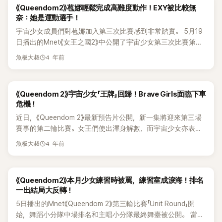
舞臺上度過了非常愉快的時間。 我已經盡了全力。 和觀衆溝通
我很吃驚，GFRIEND粉絲們的忠誠度令人瑟瑟發抖。 5.就像剛
《Queendom2》苞娜輕鬆完成高難度動作！EXY被比較無
事，不是應該告訴觀衆這是我們的故事嗎？ 可以直接展現給大
也很好」，雖然很滿意，但結果卻出乎意料。 迄今爲止名列前茅
開始想的那樣，孝琳即使把舞臺都嚼爛了，也因爲全球以及粉
奈：她是運動選手！
家」。 侑廷說：「影片怎麼樣？因爲是最後一次的舞臺，所以我
的孝琳在全球投票中排名第六。 在第三輪比賽的最終排名中，
絲羣投票比率不能奪冠啊··· 6.宇宙少女總是很可惜，本月少女
宇宙少女成員們對苞娜加入第三次比賽感到非常踏實。 5月19
認爲把我們的故事講給大家聽也是一個好主意。」 Brave Girls
她排在第5位。 出乎意料的結果讓出演嘉賓們人心惶惶。 孝琳
除了剛開始就沒看到，所以不知道，VIVIZ好像很擅長表演一
日播出的Mnet《女王之國2》中公開了宇宙少女第三次比賽第二
在舞臺開始前播放了影片。 影片是Brave Girls的《Rollin》逆襲
說：「我的哪些方面沒有打動粉絲們的心呢？ 到底哪些部分不
樣，希望孝琳或兩隊中其中一個中能奪冠。
輪的舞臺。 宇宙少女根據粉絲們的意見選擇了《Pantomime》作
前有娜的SNS直播影片。 當時裕那說：「我沒事做」，吐露了活
夠呢？」她雖然很傷心，但還是謙虛地接受了結果，她說：「我準
4 年前
魚板大叔
爲第三輪比賽歌曲。 宇宙少女決定營造出和觀衆們一起享受的
動的困難以該影片爲開端,Brave Girls艱難的活動已經過去了。
備了三個舞臺，好像沒能把精力全部投入到一個舞臺上。」
百老匯演出一樣的氛圍，還挑戰了空中纜繩表演。 與發現天賦
影片結束後，裕那拿着玻璃鞋走向舞臺中央，舞臺開始了。 玟
的LUDA不同，EXY因爲身體不如意而變得意志消沉。 當苞娜
營充滿力量的主唱和Brave Girls的表演仍在繼續。 舞臺中間穿
《Queendom 2》宇宙少女「王牌」回歸！Brave Girls面臨下車
優雅地完成繩索動作時，EXY說：「她是運動選手啊。 運動員和
着玻璃鞋的成員們。 恩智重新播放的影片是創造逆襲奇蹟的
危機！
普通人一樣嗎？」之前苞娜在電視劇《二十五 二十一》中飾演擊
Brave Girls的樣子。 成員們完美地融入了荊棘叢生之後走花路
近日，《Queendom 2》最新預告片公開，新一集將迎來第三場
劍選手。 苞娜一邊安慰EXY一邊引領着表演，EXY說：「寶娜的
的Brave Story。 結尾部分侑廷強忍住眼淚的樣子被拍到後，
賽事的第二輪比賽。女王們使出渾身解數，而宇宙少女亦表明
存在本身就讓我很踏實。 無論是在活動的時候還是練習的時
其他女子組合也哽咽了。 宇宙少女激動地說：「這真的是只有
會使出她們的「王牌」，吸引了眾人的眼球！ 宇宙少女所說的「王
候，她都會給予我更寬廣的視野，抓住成員們和弟弟們做不到
Brave Girls姐姐們才能做的舞臺。」 許多女團在舞臺結束後,餘
4 年前
魚板大叔
牌」就是苞娜。 早前，苞娜因出演電視劇《二十五 二十一》而未
的事情，是繼我之後起到隊長作用的成員」。 在團體練習中，爲
韻未盡,流下了眼淚。 Brave Girls登上了第三輪比賽的最終冠軍
能出演，現在終於回歸展現作爲偶像的一面，讓所有人大吃一
了照顧妹妹們而忙碌的苞娜說：「在第三次加入時，希望能夠成
寶座。 在淘汰危機中，以第一名創造奇蹟的Brave Girls。 還有
驚。 對於苞娜的登場，女王們紛紛表示：「是高宥琳啊！」、「好
爲小小的力量。 通過電視看第1、2集，心情非常奇怪。 其實我
一個反轉。 固定排名第一的孝琳跌至第四位。 孝琳一邊祝賀
《Queendom2》本月少女練習時被罵，練習室成淚海！排名
像在看電視劇一樣」，表示驚訝。 而孝琳亦不遑多讓，以游刃有
的位置應該和8名成員在一起。 所以好像有很多要好好表現的
Brave Girls獲得第一名，一邊露出複雜的表情。
一出結局大反轉！
餘的表情登場，表示：「沒有牽制的組合。 目標是第一。」。然
慾望。 現在有意思。 好像有點激動。 登上舞臺的時候是最開
5日播出的Mnet《Queendom 2》第三輪比賽「Unit Round」開
而，在接下來的排名發表儀式上，孝琳卻沒能獲得第一名，給
心的時候。 這才是真正的苞娜。」
始，舞蹈小分隊中場排名和主唱小分隊最終舞臺被公開。 當
所有女王們帶來了衝擊。但衝擊並不止一個， 由於節目有著連