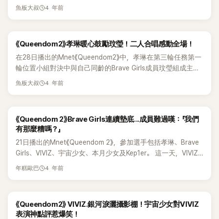
天,Brave Girls恩智和本月少女Yves、Olivia Hye、姬振組成的
續兩次佔據第6位便要下車的規則。因此在第2場比賽中獲得第
4 年前
魚板大叔
小分隊Queenna隊開始了練習。 Monika說：「希望能好好展現
6名的Brave Girls，在這場比賽中面臨着「下車危機」。 對此，
古典的感覺，成爲展現有實力的過程。」 MONICA指出了Olivia
Brave Girls成員們亦感到十分不安。對於一直表現不安的
Hye的動作，Monika接着說：「我的輔導經歷超過10年。 說實
Brave Girls，主持李龍真表示：「如果Brave Girls排在第6位，
《Queendom2》孝琳暖心鼓勵玟瑩！二人合唱感動全場！
話，光看眼睛也知道，要打起精神來。 我對我的職業有底線。
將需要退出節目。 拜託製作組確認一下。」。對此其他女王們亦
盡心竭力製作的。 希望你們能努力。」 Olivia Hye說：「說實
在28日播出的Mnet《Queendom2》中，孝琳在第三輪任務第一
表示：「不是才第一次嗎？」、「真的嗎？」，掩飾不住驚訝之情。
話， 可能是因爲不是最開始想要的歌曲所以一直很不上心。 但
輪位置小組對決中與自己同齡的Brave Girls成員玟瑩組成主唱
在這種情況下，Brave Girls成員玟瑩表示：「雖然很傷心，但我
是聽了老師的話後，我重新下定決心了。」 感受到Monika熱情
小組。 孝琳提議選擇歌手臉紅的思春期的《致我的思春期》作比
會接受的。 沒有辦法。」，激烈的賽制令觀眾十分期待最新一集
4 年前
魚板大叔
的Brave Girls恩智和本月少女YVES、Olivia Hye、姬振竭盡全
賽曲。看到歌詞的玟瑩說：「想起我真的很辛苦的時候，感覺得
的播出。
力練習。 Monika建議道：「你們覺得應該練習到第幾次呢？不
到了安慰。」 玟瑩說：「孝琳前輩也感受到了和我一樣的感情，
如填滿100次吧！」 Monika上完最後一堂課後，Brave Girls恩
所以才決定和我一起唱那首歌」，孝琳也說：「希望玟瑩也能通
《Queendom 2》Brave Girls連續墊底...成員難過嘆：「我們
智和本月少女YVES、Olivia Hye、姬振流下了眼淚。 YVES
過這首歌得到安慰。」 可是，由於是第一次聽的歌曲，所以玟瑩
有那麼糟嗎？」
說：「非常感謝大家如此真誠地對待我們。 感覺像是回到了練
一直以沒有自信的狀態練習，孝琳強調到歌曲要有衝擊力，提
21日播出的Mnet《Queendom 2》，參加選手包括孝琳、Brave
習生時期一樣」，吸引了人們的視線。 另外,當天的中場排名歌
議道：「要不要提高半個音調？或提高一個音調？」 玟瑩猶豫地
Girls、VIVIZ、宇宙少女、本月少女及Kep1er。 這一天，VIVIZ
唱部門第一由孝琳和Brave Girls玟瑩所屬的33隊獲得，舞蹈部
說：「我也非常想唱，但萬一在不安的音域把歌曲搞砸了...」對
選擇表演宇宙少女的UNNATURAL，而Kep1er展示了Brave
門第一則由由Brave Girls恩智和本月少女Yves、Olivia Hye、
此，孝琳說：「還沒有失誤，爲什麼先想到會失誤呢？萬一失誤
4 年前
年糕歐巴
Girls的Pool Party，卻因為失誤而感到沮喪。 而孝琳在第一場
姬振所屬的Queenna隊獲得。 恩智自信滿滿地說：「我之前沒
了，那我唱進去就行了，這有什麼問題呢？」 在製作組的訪問
比賽之後的第二場比賽中獲得第一名。第二名是本月少女，第
說一定要拿第一，但這次(正式舞台)好像有感覺可以第一。」
中，孝琳對玟瑩表示惋惜，玟瑩在面臨淘汰的危機中自信心大
三名是宇宙少女，第四名是VIVIZ，第五名是Kepler，第六名是
增減。孝琳說：「就是很心疼，爲什麼會這麼想？我無論去哪都
《Queendom2》 VIVIZ.銀河淚灑攝影棚！宇宙少女對VIVIZ
Brave Girls。 Brave Girls再次落到最後，看得出來滿滿的傷
不會氣餒的」孝琳繼續說：「那並不是因爲我很厲害，而是在中
表演神點評惹爆笑！
心，裕那表示遺憾地說：「我早就料到了，但我的心很痛苦。」
小型的企劃公司出道的我太氣了，想翻盤。我還經常對