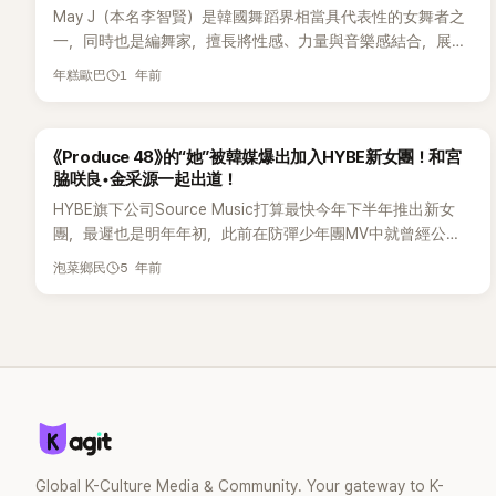
May J（本名李智賢）是韓國舞蹈界相當具代表性的女舞者之
一，同時也是編舞家，擅長將性感、力量與音樂感結合，展現
既專業又有觀賞性的表演。她與朴宰範在〈All I Wanna Do〉中
1 年前
年糕歐巴
的合作，不僅展現了頂尖的舞蹈實力，也徹底打開了May J在
K-pop 舞蹈界的知名度。16日，May J通過個人IG親自宣布了
即將結婚的好消息，引發關注。 May J透過個人IG公布婚訊，
《Produce 48》的“她”被韓媒爆出加入HYBE新女團！和宮
並收到了粉絲們的祝福。她寫道：「大家好，我是 May J。我
脇咲良•金采源一起出道！
遇見了一位想要一起走過人生的人！」隨後補充：「今年 9 月，
HYBE旗下公司Source Music打算最快今年下半年推出新女
我們將展開新的旅程。感謝大家一直以來給予的愛與支持，如
團，最遲也是明年年初，此前在防彈少年團MV中就曾經公開
果能以溫暖的心祝福我們，將會是很大的力量。」 同時，May
了兩位女練習生。之後有關HYBE新女團的消息不停傳出，有
J 也公開了準新郎的背影照與求婚時刻的照片。照片中，她帶
5 年前
泡菜鄉民
傳聞女團名字是“22世紀少女”，IZ*ONE金采源已經離開
著幸福的微笑，定格下與準新郎的特別瞬間。 1989 年出生、
Woollim娛樂，和HYBE簽約，宮脇咲良則是被日媒爆出已和
今年 36 歲的 May J，作為表演總監、舞者與編舞家活躍於各
HYBE簽約。不過後來韓媒報導宮脇咲良仍然和HYBE商議中，
領域。她自 2014 年起隸屬於1MILLION舞蹈工作室，在此期
她會在27日飛來韓國，估計到達韓國後的行蹤將會備受關
間，她設計了多支膾炙人口的舞蹈編排，並且透過 YouTube
注。今天，根據《StarNews》獨家報導，原本是Pledis娛樂的許
舞蹈影片被大眾熟知。 2019 年離開 1MILLION 後以自由身發
允真加入Source Music，並在準備Source Music新女團，有
展，持續進行編舞、舞蹈指導及表演工作，也跨足演藝界，展
望出道。 2001年出生的許允真是在韓國出生，在美國長大，
現多方面的才華。 特別是在 Mnet 節目《PRODUCE 48》中擔
2017年參加Pledis在美國紐約舉行的是試鏡活動中合格，
任舞蹈訓練師後，擔任多位歌手的舞蹈導師與表演總監，在
2018年成為Pledis練習生。2018年和After school出身的李佳
K-pop 舞蹈圈擁有一定地位，從此她也成為大眾熟悉的面孔。
Global K-Culture Media & Community. Your gateway to K-