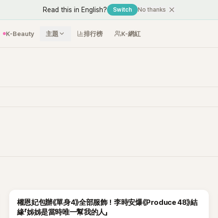
Read this in English?
Switch
No thanks
K-Beauty
主題
排行榜
K-網紅
權恩妃包辦《單身4》全部服飾！李時安爆《Produce 48》結
緣「姊姊是當時唯一幫我的人」