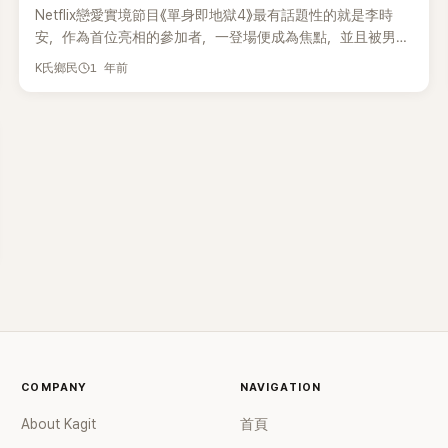
Netflix戀愛實境節目《單身即地獄4》最有話題性的就是李時
安，作為首位亮相的參加者，一登場便成為焦點，並且被男性
參加者選中而進入天堂島。近日，歌手權恩妃透露，與李時安
1 年前
K氏鄉民
從《Produce 48》時期就有交情，並流露出對她的喜愛之情。
在4日上傳到網路頻道「TT STUDIO」的《最愛露營》影片中，以
「《單身即地獄5》搶先看？被全場男生投票的女神，在水上音樂
節獲得『鯰魚』特訓」為題，展開了一段對話。影片中，歌手權恩
妃與透過《單身即地獄4》爆紅的李時安展開了親密好友的對
談。 權恩妃回憶道，自己與李時安是在2018年的《Produce
48》中首次見面，「當時我們是一起跳新曲任務〈Rumor〉那支舞
的同一組」，李時安則說：「那時候（對我來說）是最後一場舞
台。我從〈Rumor〉之前就很喜歡姊姊。每次我偷懶的時候，唯
一會叫我快去練習的就是姊姊。我很想跟姊姊變親，結果剛好
分到同一組」。 李時安還強調：「我那時候超聽姊姊的話，其他
姊姊的話一點也沒聽」並回憶起《Produce 48》的點滴。權恩妃
也強調：「時安真的很聽我的話，而且只要叫她做什麼，她都
做得很好。」 此外，李時安也提到，在離開原本的公司、經歷
COMPANY
困難時，是權恩妃陪她一起苦惱、安慰她。「在參加《單身即地
NAVIGATION
獄4》之前，姊姊一直跟我說我一定會成功，還拼命為我加油。
About Kagit
首頁
聽說我要去上節目時，還突然叫我去她家，送我飾品和涼