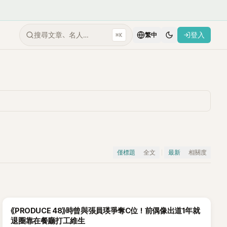
搜尋文章、名人…
登入
⌘K
繁中
僅標題
全文
最新
相關度
《PRODUCE 48》時曾與張員瑛爭奪C位！前偶像出道1年就
退圈靠在餐廳打工維生