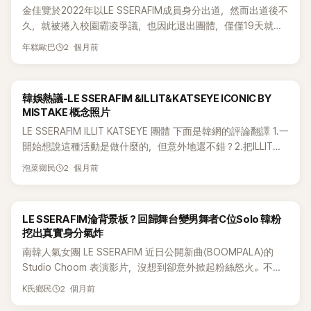
金佳覽於2022年以LE SSERAFIM成員身分出道，然而出道後不
久，就被捲入校園霸凌爭議，也因此退出團體，僅僅19天就暫
停活動退圈。去年5月，金佳覽開設了個人IG帳號，目前帳號追
2 個月前
年糕歐巴
蹤人數也已突破百萬人，隨後又傳出將重返演藝圈。 今（16）
日，金佳覽正式宣布轉型演員，簽入演員經紀公司，展開全新
的演藝事業。演員經紀公司Management KOO16日宣布，已與
韓娛熱議-LE SSERAFIM &ILLIT&KATSEYE ICONIC BY
金佳覽簽訂專屬合約，未來將以演員身分進行活動。 公司表
MISTAKE 概念照片
示，長期關注金佳覽透過YouTube分享的內容，對她身為演員
LE SSERAFIM ILLIT KATSEYE 團體 下面是韓網的評論翻譯 1.一
的發展潛力以及認真踏實的態度留下深刻印象。Management
開始想說這種活動是做什麼的，但意外地還不錯？2.把ILLIT的
KOO指出：「我們持續關注金佳覽的YouTube活動，從中看見她
概念照原封不動地拿來合體，真是不錯啊哈哈哈3.三個團隊的
身為演員的成長可能性與誠懇努力的態度。她每天都為了實現
2 個月前
泡菜鄉民
合作非常出色，歌曲真好聽 4.LE SSERAFIM一開始是有點驚
夢想而努力進步，這也是公司決定簽下她的重要原因之一。」
訝，然後KATSEYE一下就超強悍地出現了哈哈哈哈5.太瘋狂了
公司進一步透露，金佳覽近年持續接受演技訓練與相關課程，
哈哈哈哈，每個都有不同的風格，真的超美，超愛的！！！！6.
短時間內已展現出明顯成長。 除了表演之外，她也積極學習英
LE SSERAFIM淪背景板？回歸舞台變男舞者C位Solo 韓粉
三個團體的概念都不一樣哈哈哈哈哈哈哈哈哈哈 7.是團體，但
語與日語，並透過自學方式練習吉他，希望在不同領域持續精
挖出真實身分氣炸
融入了各自的團隊色彩，真是新鮮8.各自的風格非常明顯，但
進自己。經紀公司表示：「金佳覽大部分時間都投入在成為演員
南韓人氣女團 LE SSERAFIM 近日公開新曲〈BOOMPALA〉的
合在一起也很搭，真不錯9.ILLIT在這裡也還是ILLIT，超讚的哈
的準備工作與自我提升上。我們非常欣賞她願意不斷彌補不
Studio Choom 表演影片，沒想到卻意外掀起粉絲怒火。不
哈 10.哇，感覺都不一樣，但氛圍又有點相似，真是太神奇了
足、持續學習的態度。」 Management KOO也強調，經過公司
過，這次被罵的並不是成員本人，而是一名突然在影片中獲得
11.不同中又有相似的感覺，真是太神奇了，全部都表現得很好
內部多次討論後，認為她擁有相當大的潛力與未來發展空間，
2 個月前
K氏鄉民
大量鏡頭的「神秘男舞者」。 影片公開後，不少粉絲注意到，表
12.真的像是ILLIT和KATSEYE之間，LE SSERAFIM像是中和劑
因此決定簽下她，未來也將全力支持她拓展更多元的演藝活