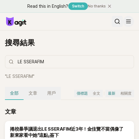
Read this in English?
Switch
No thanks
搜尋結果
"
LE SSERAFIM
"
全部
文章
用戶
僅標題
全文
最新
相關度
文章
捲校暴爭議退出LE SSERAFIM近3年！金佳覽不當偶像了
新東家看中她「這點」簽下