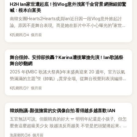
H2H Ian家世遭起底！拍Vlog意外洩富千金背景 網揪細節驚
喊：根本白富美
南韓女團Hearts2Hearts成員Ian近日因一段Vlog意外掀起討
論，原因不是舞台表現，而是她在影片中不小心曝光的「家世背
景」，讓不少粉絲看完直呼：「果然不是一般人！」 Ian日前公開
4 個月前
K氏鄉民
近況Vlog，影片中她回到家中休息，也大方分享私下日常，甚
至還直接對著鏡頭化妝，整體氛圍相當輕鬆、自然。不過，就
在粉絲沉浸在她居家生活感的一面時，卻有眼尖網友發現影片
舞台很帥、安排卻挨轟？Karina遭後輩搶先演！Ian歌謠祭
背景似乎藏了亮點。 其中一幕是在家用車內拍攝，網友注意到
舞台吵翻網
座椅頭枕上疑似出現瑪莎拉蒂（Maserati）標誌，立刻引發熱
2025 年《MBC 歌謠大祭典》年末盛典迎來 20 週年，官方以氣
烈猜測，認為Ian可能出身家境優渥，甚至直指她是「真富家千
勢滿滿的主題「멋（帥氣）」貫穿全場，從舞台視覺到表演編排，
金」。 相關片段隨後在網路上迅速瘋傳，不少網友也留言表示
全都主打風格、存在感與舞台感染力，直接把年度最強舞蹈、
羨慕，認為Ian不僅長相出眾、以偶像身分活動收入不差，如今
7 個月前
K氏鄉民
音樂與表演力一次端上跨年夜的大餐。典禮由 SHINee 珉豪、
又被挖出疑似擁有富裕家庭背景，話題度瞬間飆高。 事實上，
黃旼炫以及 ALLDAY PROJECT 的 Annie 共同主持，三人一身
近年韓國演藝圈不少練習生都被認為來自經濟條件不錯，甚至
全白造型登場，氣場全開，為盛會揭開序幕。 當晚不只集結當
是相對富裕的家庭。畢竟從練習生時期一路培訓到正式出道，
韓娛熱議-顏值擔當的女偶像自拍 看得越多越喜歡 IAN
紅天團、火力全開的舞台，更像是一場跨世代、跨風格的 K-
往往需要投入不少時間與金錢，家庭支持也被視為相當重要的
POP 音樂派對，堪稱粉絲年末必看的壓軸大戲。只是沒想到，
五官無話可說，但眼睛真的好大 ㅠ 明明年紀還是小孩子，但怎
一環。 另外，也有網友提到，Hearts2Hearts另一名成員Stella
舞台話題燒到最後，卻意外落在 SM 娛樂旗下新人女團
麼會這麼超級美少女 妝越淡反而越美 不管是把頭髮捲起來、
先前就曾因出道前就讀國際學校，被外界認為同樣有不錯的家
Hearts2Hearts 成員 Ian 身上。 Ian 在特別舞台上演出同公司
綁起來還是長直髮，都是靠臉在撐所以是不是因為這樣，雖然
境。如今Ian也因Vlog中的豪車細節被放大檢視，再度掀起外界
8 個月前
泡菜鄉民