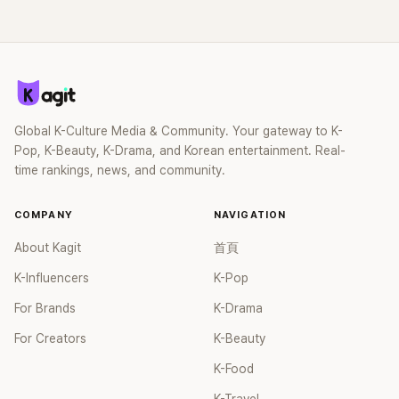
老了一點9.看預告的時候她最吸引目光，哈哈哈，居然只有17
喜歡的長相。 漂亮到有點不真實，但又帶點親切感…不只會放
K-POP 圈最具爭議性的話題之一。
體到不行，超新鮮！希望她不要像前輩們一樣去整形啊17.有時
歲，天啊... 10.真的像Karina的妹妹，哈哈哈，難怪呢11.2009
電，還兼具可愛、清純，多重魅力全包，真的很神奇17.每次看
候看還蠻像 Jennie 的，尤其照片裡更有那股氣場18.脾氣不嬌
年出生！！今年高一嗎？完全是個孩子啊12.完全符合潮流，感
到都忍不住感嘆，怎麼會長得這麼好看呢！年紀小但魅力滿
滴滴也不高冷，是個活潑開朗的小可愛，更有好感
覺會吸引很多目光 13.哇，2009年出生像Karina，但看起來更
滿，超喜歡。18.哇，這位小公主真是太美了，真是清新又讓人
成熟一些14.她是最美的，長得像Karina，完全是中心位的長相
心情愉快，效果驚人。 19.最近在女團中最引人注目的就是她
15.長相很有個性，但超級漂亮 16.知道為什麼是中心位了，哈
了。20.從低畫質切換到高清時，真的是美到讓人驚呼，哈哈
Global K-Culture Media & Community. Your gateway to K-
哈，正符合現在的審美17.生活照比預告照更美，找到合適的妝
哈，舞台表現超好，魅力滿滿，真是美到不行。21.在我眼裡有
Pop, K-Beauty, K-Drama, and Korean entertainment. Real-
容後會更漂亮，期待她的成長18.真的很吸引目光，妝容的話隨
點像是具荷拉＋孫娜恩＋高旻示的綜合感覺 22.好像是把具荷
time rankings, news, and community.
著活動慢慢找適合的就好 19.預告裡有Karina的感覺，但生活照
拉和孫娜恩的特質混合起來一樣。23.簡直是名副其實的魅力小
的素顏更美，像演員的氣質20.有Karina的感覺，但生活照比化
可愛，哈哈哈，每個動作都充滿魅力，哈哈哈哈！24.哇，看她
妝後更美21.看影片的時候，真的超級驚豔 22.我原本就想到
在Heart to Heart現場表演真過癮。 25.Ian真的是有明星潛
COMPANY
NAVIGATION
Karina了，結果下面留言也都是Karina，哈哈23.哇，真的是個
質，哈哈哈，超美的！26.像是孫娜恩的全盛時期加上具荷拉的
About Kagit
首頁
孩子，居然是2009年出生，好美喔24.哇，怎麼又出現這麼美
感覺，超清新，哈哈哈，果然是我心中的選擇。27.美麗又可
的美女呢
愛，還有一種爽朗的帥氣，戴上髮帶看起來更有型。 28.光是
K-Influencers
K-Pop
看也覺得她的臉很小。29.像是那個時代的孫娜恩和具荷拉的視
For Brands
K-Drama
覺效果混合起來，太美了。30.照片似乎無法完全展現她的魅
力，要看影片才行。 31.看得停不下來，真是太美了，小寶貝。
For Creators
K-Beauty
32.展現魅力如同呼吸般自然，完全不會讓人覺得負擔，感覺她
K-Food
就是為了當偶像而生，哈哈哈哈，舞台表現太好了，希望能多
看到她的舞台。33.真是太~~~美了，閃閃發光的偶像本身，嗚