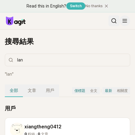
Read this in English?
Switch
No thanks
搜尋結果
"
Ian
"
全部
文章
用戶
僅標題
全文
最新
相關度
用戶
xiangtheng0412
0
粉絲 ·
0
文章