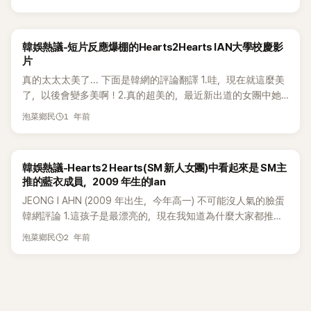
前輩、aespa 成員 Karina 的個人歌曲〈UP〉，消息一曝光立刻在
不是我的菜，但因為青春活潑的美所以更吸引目光 實際上本人
對成員背景的討論。
網路上炸鍋。關鍵在於，〈UP〉至今尚未由 Karina 本人於大型舞
還真是個小孩 非常活潑，在姐姐們中間調皮得像個小狗一樣ㅋ
台正式演出，卻先讓「新人後輩」搶先詮釋，讓不少粉絲直呼「這
ㅋㅋ 很可愛，就像是那個年紀的少女 ㅎㅎㅎ 只是臉蛋和比例都
韓娛熱議-短片反應爆棚的Hearts2Hearts IAN大學校慶影
安排真的不行」，怒火瞬間燒向 SM 娛樂。 不過，Ian 的實際表
太不真實了而已 下面是韓網的評論翻譯 1.連日常穿搭和自拍都
片
現也讓輿論出現明顯兩極。力挺的一派認為，她身為出道不久
超會拍會選，簡直什麼都會，完全無可挑剔！2.真是漂亮又會
真的太太太美了... 下面是韓網的評論翻譯 1.哇，現在就這麼美
的新人，舞台完成度相當高，動作乾淨、台風穩定，存在感十
用表情，才華滿滿更讓人喜歡！3.好漂亮～像是孫娜恩的全盛
了，以後會變多美啊！2.真的超美的，最近新出道的女團中她
足，完全不像新人；但也有網友坦言「沒有被打到」，對整體表
期一樣～ 不過偶像還是要靠才華和魅力來取勝的。 4.不管是因
是我心目中最美的。3.在我眼裡有點像是具荷拉＋孫娜恩＋高
現感到無感。 相關舞台片段隨後在韓國大型論壇 theqoo 瘋
為病毒式傳播還是什麼，真是美到不行，這就是我想擁有的臉
1 年前
泡菜鄉民
旻示的綜合感覺 4.在音樂節目上的舞台也一點都不馬虎，超賣
傳，留言區直接開戰。支持者狂刷好評：「真的太會了，這個概
龐啊 ㅠ5.論壇上看起來好像很討厭SM，但IAN真的是超美的6.
力又表現得很好，哈哈哈！5.才十七歲就這麼美，等到二十歲
念超適合她，又漂亮又有氣場。」、「手臂線條好長，動作看起來
因為表情太過誇張，常常讓美貌打折扣，但如果像文章圖裡那
時一定超級美！（當然現在已經很美了）6.怎麼會這麼完美，
超優雅。」、「根本是視覺衝擊。」、「舞台表現力真的很好。」、
樣只用平常表情的50%，真的會超級漂亮！ 7.IAN自拍也拍得
韓娛熱議-Hearts2 Hearts(SM 新人女團)中看起來是 SM主
天賦真的爆表！ 7.現在已經超級可愛又美了，再長大一點，稚
「這種天賦就是天生吃演藝圈這行的。」、「原本以為只是視覺成
好，私服看起來衣品也超不錯，基本上什麼都很厲害的樣子。
推的藍衣成員，2009 年生的Ian
氣減少後肯定是超級美女，哈哈哈，舞台表現也超強！8.每次
員，沒想到實力也很強。」、「哇，真的有點像孫娜恩，超
8.從輪廓就很完美，頭型漂亮極了！9.哇，真是太美了。 眼睛
JEONG I AHN (2009 年出生，今年高一) 不可能沒人氣的臉蛋
在短影片中看到她都覺得魅力無法擋，忍不住多看好幾次才捨
美。」、「風格好強，年紀小但視覺已經很猛。」 但反對聲音同樣
又大又有神，真想以那樣的臉生活看看ㅠ.ㅠ 10.舞跳得好、歌
韓網評論 1.這孩子是最漂亮的，現在我知道為什麼大家都推她
得滑過去。9.臉蛋、身材、魅力全都有，真的無可挑剔。 10.太
不小：「歌曲和聲音好像不太搭，但魅力是有的。」、「唱歌沒抓
也唱得讚，真是「六角形」偶像無誤11.人美又會擺表情、超有表
了，哈哈哈哈哈2.Karina出現了，而且也太美了吧3.有Karina的
美了，每次都感覺舞台表演超好，表情管理也很到位。11.Ian的
到精髓，還是做點可愛路線吧。」、「跳得很好，但聲音真的不太
演天分，這點更加分12.每次看到都覺得神奇，怎麼可以五官這
2 年前
泡菜鄉民
感覺，但更像是正統的大眾化美人？ 4.素顔更美，感覺她還沒
臉蛋很漂亮，個性又調皮，這種魅力真的讓人無法抗拒。12.真
適合這首歌。」、「聲音偏稚嫩，這種曲風不太合，可能更適合像
麼緊密無縫地排列在一起呢。 13.本來就知道她臉超小，沒想到
找到最適合的妝容5.哇，怎麼可能比預告照還要美啊！6.原本
的有天生的偶像魅力。 13.在Hearts2Hearts裡面我只認識她，
娜璉那樣的歌。」、「視覺很棒，但聲音太小女孩了。」 整體來
五官又緊緻，臉的長寬比例超緊湊14.因為表情太過誇張，常常
的臉就很漂亮，但妝容畫得像整形了一樣...不只是她，最近的
太美了。14.她真的很漂亮，哈哈哈，怎麼會是09年出生的孩子
看，這場舞台確實替 Ian 成功刷足存在感，卻也再次點燃「歌曲
讓美貌打折扣，但如果像文章圖裡那樣只用平常表情的50%，
妝容趨勢都是這樣，希望能改變... 7.感覺還沒有找到最完美的
就這麼美呢？15.Ian太漂亮了，舞台上的表情也特別吸引人，
歸屬」與「公司資源分配是否失衡」的老問題。新人被看見固然是
真的會超級漂亮！15.真是漂亮又會用表情，才華滿滿更讓人喜
妝容，但她真的是很美8.知道年齡後，才發現化妝讓她看起來
眼睛總是忍不住看過去，像櫻桃一樣可愛。 16.超級是男人會
好事，但是否踩到前輩粉絲的敏感線，也讓這場表演成為近期
歡！ 16.她沒有 SM 家族那種刻意雕的塑膠感，卻依然五官立