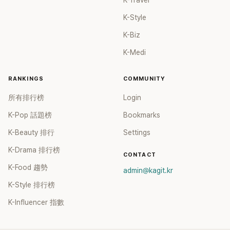
K-Travel
嗚嗚嗚嗚。 34.我覺得她以後一定會大紅，感覺像是以前張員
瑛中學時期的明星感，感覺如果不當偶像不知道要做什麼。35.
K-Style
太美了，但還有點小孩子的稚氣，哈哈哈。36.有人說她長得像
K-Biz
孫娜恩，年底如果能翻唱Apink的歌一定很適合。 37.真的太美
了，性格又超可愛，哈哈哈哈，那天和Aina的互動笑到不行。
K-Medi
38.真的太美了，舞蹈也跳得超好，表情管理也很棒。39.看音
樂節目舞台時，她真的特別引人注目，不愧是C位，真的很可
RANKINGS
COMMUNITY
愛又漂亮。 40.最近真的美到不行，嗚嗚嗚嗚。41.看到Ian的表
演總是感覺很安心，哈哈哈。42.魅力真的爆棚，哈哈哈哈，讓
所有排行榜
Login
人想一直看下去的那種感覺，超喜歡Ian，嗚嗚。 43.她超搞笑
K-Pop 話題榜
Bookmarks
的，哈哈哈哈哈，自己的影片超有趣，太可愛了，嗚嗚。44.像
是Nayeon一樣，偶像的典範，知道為什麼是C位。45.不覺得
K-Beauty 排行
Settings
有具荷拉的感覺嗎？也有孫娜恩的感覺，是個引人注目的偶
K-Drama 排行榜
像。 46.真的超級美，但又有點孩子氣，性格又可愛搞笑，哈
CONTACT
哈哈哈哈哈，魅力太驚人了。47.我也看了好幾次，哈哈，太美
K-Food 趨勢
admin@kagit.kr
了，表現太好了。48.有魅力，看挑戰影片爆紅就知道她有明星
K-Style 排行榜
潛質，團體成績也很好，讓我驚訝。
K-Influencer 指數