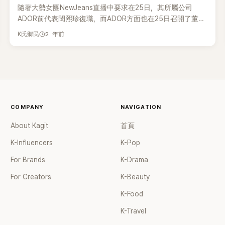
隨著大勢女團NewJeans直播中要求在25日，其所屬公司
ADOR前代表閔熙珍復職，而ADOR方面也在25日召開了董事
會，提出了與閔熙珍的折衷解決方案。決定推動延長閔熙珍前
2 年前
K氏鄉民
代表的內部董事任期，然而，對於閔熙珍復職代表理事的要
求，ADOR則決定不予接受。最終，閔熙珍終究未能復職成
功。但近日NewJeans也迎來了一個重大的好消息，《ETA》在
美國的音源排行榜開始快速逆襲。 《ETA》是NewJeans在
2023年發行的迷你二輯《Get Up》的三首主打歌之一，歌名是
「預計抵達時間」（Estimated Time of Arrival）的縮寫。以一句
「What’s your ETA」洗腦，講述五位成員在party上演出時撞破
COMPANY
NAVIGATION
閨蜜的男朋友，與另一名女生調情，他們立即打給閨蜜，叫她
About Kagit
首頁
立刻趕過來「捉姦」，而五人則以手機全程拍攝罪證，而他們唱
出的「What’s your ETA」就是不停問著閨蜜什麼時候會到達現
K-Influencers
K-Pop
場。 最近國外一位直播主在Twitch的直播中播放了NewJeans
For Brands
K-Drama
的《ETA》，並與朋友們一起大合唱，這段影片迅速走紅，也在
網絡上開始病毒式傳播。這位直播主在美國排名前十，擁有一
For Creators
K-Beauty
千萬的訂閱者。因為NewJeans的影片爆紅，這首歌也跟著開
K-Food
始出現重新流行的跡象。 自從那段影片之後，NewJeans的
《ETA》在美國Spotify的播放量幾乎增加了兩倍。目前在Apple
K-Travel
Music的K-pop榜單中位居第一，排名第二的是BTS成員智旻