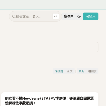
搜尋文章、名人…
登入
⌘K
繁中
僅標題
全文
最新
相關度
網友看不懂NewJeans《ETA》MV求解說！導演親自回覆逐
點解構故事惹網讚！