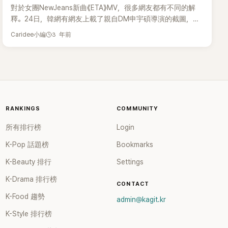
對於女團NewJeans新曲《ETA》MV，很多網友都有不同的解
釋。24日，韓網有網友上載了親自DM申宇碩導演的截圖，申
導演也親自解釋了MV的幕後故事。 據截圖顯示，申宇碩導演
3 年前
Caridee小編
首先向粉絲表達謝意：「大家好，謝謝大家喜歡這次的MV，但
是製作完作品後，我不喜歡對此進行詳細說明，所以很難具體
說明。」 然而他也解釋說：「能說的都說出來，《ETA》最終還是
想說關於『傳聞』的事情，在現代社會，我們通過很多渠道接觸
到沒有親眼看到的事實並做出判斷。 在此過程中，很多事實
被變質和誇大，而在MV中NewJeans也製造了這樣的傳聞。」
申宇碩導演表示：「仔細觀察該MV的時間線，就能知道開車的
RANKINGS
COMMUNITY
女人和NewJeans通話之間的時間線是不對的，從一開始放在
所有排行榜
Login
旁邊的手機頭像就能看到。 事實上，女人已經殺害了男人，
正在前往處理屍體的路上。」 他還說：「實際上看不出男人是否
K-Pop 話題榜
Bookmarks
做了不正當的事情，吻戲也只是女人不接電話後出現的妄
K-Beauty 排行
Settings
想。」導演對於通過MV想要傳達的信息表示：「我們身處在太
多信息的中，但是對於這個是否真僞，我們根本沒有想到，就
K-Drama 排行榜
CONTACT
向某個人傳達。」導演最後也表示真心感謝大家對MV的喜愛。
K-Food 趨勢
網友看到也大讚：「很好啊！最近傳達訊息的MV很少，以前有
admin@kagit.kr
很多，但是現在好像越來越少了。」、「沒想到是有這樣的故
K-Style 排行榜
事，還為了只是好看的MV⋯⋯」、「果然導演不是誰也可以做」。