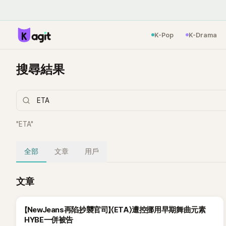
K-Pop
K-Drama
搜尋結果
"
ETA
"
全部
文章
用戶
文章
【NewJeans再陷抄襲官司】〈ETA〉遭控挪用早期舞曲元素
HYBE一併被告