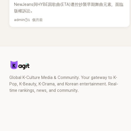
NewJeans與HYBE因歌曲〈ETA〉遭控抄襲早期舞曲元素，面臨
版權訴訟。
1 個月前
admin
Global K-Culture Media & Community. Your gateway to K-
Pop, K-Beauty, K-Drama, and Korean entertainment. Real-
time rankings, news, and community.