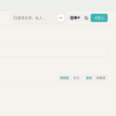
搜尋文章、名人…
登入
⌘K
繁中
僅標題
全文
最新
相關度