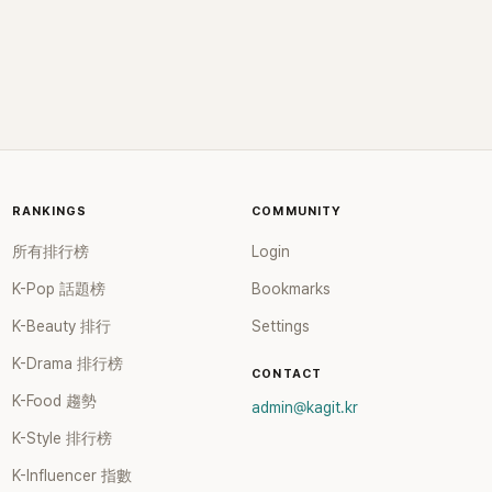
RANKINGS
COMMUNITY
所有排行榜
Login
K-Pop 話題榜
Bookmarks
K-Beauty 排行
Settings
K-Drama 排行榜
CONTACT
K-Food 趨勢
admin@kagit.kr
K-Style 排行榜
K-Influencer 指數