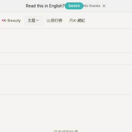
Read this in English?
Switch
No thanks
K-Beauty
主題
排行榜
K-網紅