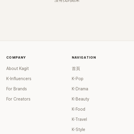
沒有找到結果
COMPANY
NAVIGATION
About Kagit
首頁
K-Influencers
K-Pop
For Brands
K-Drama
For Creators
K-Beauty
K-Food
K-Travel
K-Style