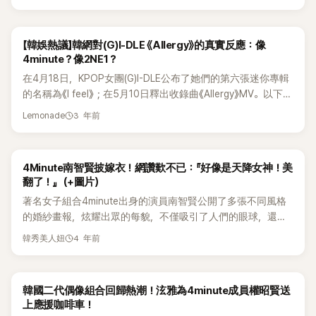
部門證實已經在上午10點30分死亡。 南智賢28日在自己的IG
充物嗎？感覺這時候更美了」。 貼文曝光後，很快就引起了許多
前Cignature成員智媛才因火辣登台，立刻引起許多網友的熱烈
婚是不是覺得很神奇？」時，權昭賢坦言：「至今還是很難相信，
度，也讓人看到了她對4Minute成員以及過去歲月的深厚情
Story中用黑色背景和白色字體寫道：「現在才感受到這種委屈
網友的熱烈討論，就有網友表示「感覺像是看到4minute時期的
討論，甚至被喻為是下一個權恩妃，引起不少關注。 然而面對
但我真的希望她能夠幸福快樂。」此外，當被問及是否在最近的
感。無論作為偶像還是演員，她始終努力書寫自己的故事，為
和鬱悶，再次領悟到了我們的行為是多麼無知。」 南智賢接著
樣子」、「彷彿看到4Minute時期泫雅的臉蛋」、「其實泫雅不化妝
大眾對舉辦「WaterBomb」產生許多質疑，但也有部分網友卻跳
聚會上收到了請帖時，她解釋道：「原本早就約好要見面，但因
粉絲和觀眾帶來更多感動與期待。
【韓娛熱議】韓網對(G)I-DLE 《Allergy》的真實反應：像
補充說：「雖然用任何語言都無法原諒，但要再次記住不要輕易
的時候真的最好看」、「真的，就算不畫什麼煙燻妝，只要淡妝
出來反駁道，明明都是裸露，為何男偶像光著上身就是展現好
為行程一直對不上，直到中秋時才因為假期見到面，當時她也
4minute？像2NE1？
判斷和指指點點，不要因為傳聞和判斷而陷入困境，謹祝故人
就很好看了」、「果然自然很多」、「拜託姊姊就維持現狀吧，真的
身材，而女偶像只是穿的清涼一點就說是在賣弄身材，再度掀
給了我婚禮請帖。」 泫雅和龍俊亨的婚禮將於11日舉行，而當天
在4月18日，KPOP女團(G)I-DLE公布了她們的第六張迷你專輯
冥福。」 網友看到南智賢哀悼李善均的消息卻有不同的反應：
很漂亮」、「沒打之後好很多」反應相當熱烈， 事實上。近期有不
起了一陣討論。
也是釜山國際電影節的閉幕日。權昭賢表示：「我在11日前都會
的名稱為《I feel》；在5月10日釋出收錄曲《Allergy》MV。以下是
「接受調查的時候沒有勇氣上傳這樣的貼文吧？！」、「哀悼是可
少民眾認為，近年來登上「WaterBomb」的女星似乎有越穿越少
忙於釜山國際電影節的行程，所以還不確定能不能去。我已經
韓國網友對於 《Allergy》的真實評價。 1.歌曲質量是真心值得去
以，但不要上傳這樣的話，不要歸咎是其他人的錯！」、「在指責
的趨勢，甚至認為總是在靠身材引起話題性藉機翻紅，像是日
提前告訴泫雅了，她也表示理解。即使無法到場，我的心意一
3 年前
Lemonade
聽，這是我最喜歡的場面(封面圖)2.這不是MV，像是電影吧?!3.
大眾之前，應該先罵警察和媒體！」 也有網友指：「整個演藝圈
前Cignature成員智媛才因火辣登台，立刻引起許多網友的熱烈
定會傳達給她。」 對於是否曾想擺脫「偶像」的標籤，權昭賢坦
未成年時被大衆罵的田小娟，在實力得到認可、尋找風格並成
也亂了，李善均好好活著接受調查的時候，大家都不說什麼」、
討論，甚至被喻為是下一個權恩妃，引起不少關注。 然而面對
言，起初她確實非常渴望。「一開始我非常想摘掉這個標籤。當
功後華麗生活的現在，她拿出過去羨慕"在我身邊的漂亮孩
「真的好神奇啊！老實待著很難嗎？」、「拜託不要對大眾說三道
大眾對舉辦「WaterBomb」產生許多質疑，但也有部分網友卻跳
我的名字前面加上團隊名稱時，我總覺得自己變得渺小了。但
4Minute南智賢披嫁衣！網讚歎不已：『好像是天降女神！美
子"的感性，太了不起了；即使希望觀眾忘記並否定過去，再次
四！這些藝人真的以為自己是什麼？真的太嚴重了。」 另外，南
出來反駁道，明明都是裸露，為何男偶像光著上身就是展現好
是現在我已經接受了。那時的我也是我，現在的我也是我。未
翻了！』（+圖片）
想起那時的自己形象也需要強大的心理素質。4.太棒了，MV的
智賢之前曾接受過韓媒訪問談到4Minute，表示跟朋友去KTV
身材，而女偶像只是穿的清涼一點就說是在賣弄身材，再度掀
來，我只需要繼續建立『演員權昭賢』這個形象。」 另一方面，
著名女子組合4minute出身的演員南智賢公開了多張不同風格
內容也很新奇，總是帶來新穎的東西！5.瘋了吧~真的是太棒了
時，朋友要她唱4Minute的歌，她當時感到很難過，說現在也
起了一陣討論。
《凌晨的探戈》入選了第29屆釜山國際電影節的「韓國電影的今
的婚紗畫報，炫耀出眾的每貌，不僅吸引了人們的眼球，還令
~完成取向狙擊! 6.她們真的好像是天才，這是先公開曲...？先
沒有辦法笑著去回想4Minute，對她來說4Minute是讓她最難
天—視野」單元，該片講述了在一家提供住宿的工廠中，三位女
人讚歎不已。 今天（24日），南智賢在自己的Instagram上寫
公開曲到這種程度，主打曲會怎麼樣呢？真的好期待7.雖然歌
過的回憶。
4 年前
主角在工作中發生的事故後所經歷的故事。權昭賢在片中飾演
韓秀美人妞
道：『以前拍過的婚紗攝影棚樣品照片， 時間過得真快。』，並
曲不是我喜歡的類型，但能想起2NE1的Ugly，真好。8.因爲是
的是其中一名工廠員工。
上傳了4張照片。她身穿黑色禮服，露出燦爛的微笑。在公開的
GIDLE孩子們喜歡的類型，所以希望她們拿到第一名，本來擔
照片中，南智賢化身美麗的新娘，擺出各種姿勢。 當天，穿著
心作爲主打歌會不會太弱，但幸好這不是主打歌。9.就像
韓國二代偶像組合回歸熱潮！泫雅為4minute成員權昭賢送
露肩衣服的她通過側臉和清晰的五官和靈巧的下巴，展示了優
4minute 的歌一樣10.導入部分和Rap連接的部分太棒了！
上應援咖啡車！
越的視覺效果。 此外，她還和男模特兒熟練地擺出造型，演繹
&nbsp; &nbsp;&nbsp; 11.歌詞讓我很有同感 嚇了一跳12.有點