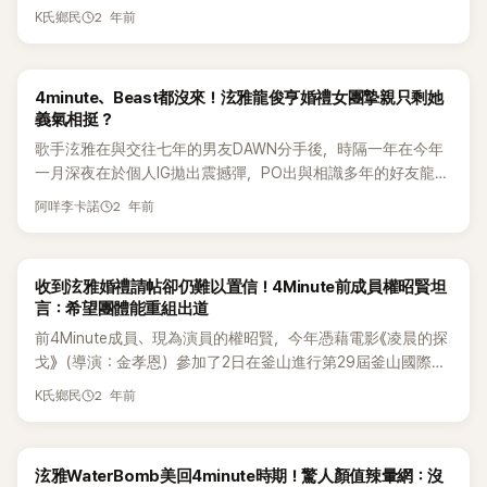
一次正式的告別舞台，同時為同團成員泫雅的結婚新生活送上
活著』的自信，不是嗎？」 南智賢也寫道：「我相信真心會被傳
2 年前
K氏鄉民
了祝福。 在電影中，權昭賢飾演堅強的「MZ世代孕婦」美子。她
遞，想要把這股能量分享給同樣想主體生活的人，並好好打造
通過表現懷孕和生產的情感細節，展現了演技的廣度，讓人感
這份力量。我會慢慢地、穩定地活下去。」 事實上，南智賢在團
嘆其「人生角色」的誕生。在接受採訪時，關於結婚的想法，權
體4minute解散後，南智賢不僅投入在Barre中，更轉型為
4minute、Beast都沒來！泫雅龍俊亨婚禮女團摯親只剩她
昭賢坦言：「我很珍惜自己的時機，無論是作為個人還是演員。
Barre運動教練，並開設了屬於自己的工作室，展開新的人生挑
義氣相挺？
我不希望在結婚後因為沒有工作而感到後悔，因此需要在能掌
戰。 南智賢開設Barre工作室的消息傳出後，4minute的成員們
歌手泫雅在與交往七年的男友DAWN分手後，時隔一年在今年
控的狀態下做出選擇。工作與家庭的平衡，是我始終在思考的
也紛紛表達支持。田祉潤與權昭賢更是親自到現場參與課程，
一月深夜在於個人IG拋出震撼彈，PO出與相識多年的好友龍俊
重要課題。」 作為二代女團代表的4Minute的成員，權昭賢於
許嘉允雖人在海外，也留言表示「我也好想參加！」展現滿滿團
亨牽手的照片公開認愛。本月11日，兩人終於步入禮堂，並在
2009年與泫雅、南智賢、許嘉允、田祉潤一起出道，直到
魂。
2 年前
阿咩李卡諾
首爾舉行婚禮引起許多關注。 然而婚禮當天好友趙權不僅到場
2016年團體突然解散。 她回憶道：「作為偶像時，緊張情緒能
獻上祝福，更在他的個人IG上公開了參加泫雅與龍俊亨婚禮的
通過舞台表演轉化為能量，但演戲需要克服緊張，因為僵硬的
照片。照片中，只見趙權緊緊擁抱泫雅的模樣，展現了濃厚的
表現會成為阻力。偶像有隊友和舞台幫助，而作為演員，必須
收到泫雅婚禮請帖卻仍難以置信！4Minute前成員權昭賢坦
友情。 然而除了趙權外，像是東方神起的允浩、嚴正化及主持
以自己為中心去打動觀眾，這讓演技變得更敏感、更需要深入
言：希望團體能重組出道
人洪錫天等演藝圈同事們也紛紛出席婚禮，但就是不見兩人出
思考。」談到演戲的壓力，她表示：「每拍一部作品，我都會瘦很
前4Minute成員、現為演員的權昭賢，今年憑藉電影《凌晨的探
身的原團成員。 根據韓媒報導表示，泫雅婚禮當天，泫雅和龍
多，可能是心理壓力的影響。比起偶像時代高強度的舞蹈訓
戈》（導演：金孝恩）參加了2日在釜山進行第29屆釜山國際電
俊亨的舊同事4minute和Highlight成員們都沒能到場。龍俊亨
練，現在的瘦身更像是無意中的結果。」 儘管4Minute已經解
影節，為她的演藝事業增添了另一個具有意義的里程碑。而支
在2019年承認收到點開了鄭俊英共享的非法影片後而退出了團
散，但權昭賢並未放棄重組的希望。她表示：「每當看到二代偶
2 年前
K氏鄉民
持她的動力，來自於身為偶像活動時，一直互相應援的成員
體，再加上這樣的他和泫雅的戀愛消息傳開後，粉絲們之間出
像重聚的時候，我也會想，如果有一天我們4Minute能再聚一
們，權昭賢還在採訪中透露，她收到了同團成員泫雅和龍俊亨
現了很多反對兩人交往的聲音。 而泫雅方面也是差不多的情
次，即使只在舞台上演出一次，我也希望實現這個目標。」她的
的婚禮請帖。 權昭賢於昨(3)日在釜山海雲台區電影殿堂附近，
況，雖然在2009年以4minute再次出道，但2016年退出後就一
這番話引發了粉絲的共鳴與期待。 4Minute的解散過於突然，
泫雅WaterBomb美回4minute時期！驚人顏值辣暈網：沒
進行了有關電影《凌晨的探戈》的採訪。她此次以主演身分參加
直以solo歌手的身份活動，與原團成員並沒有太多的接觸，儘
以致於成員們未能正式舉行最後的告別舞台。權昭賢回憶道：