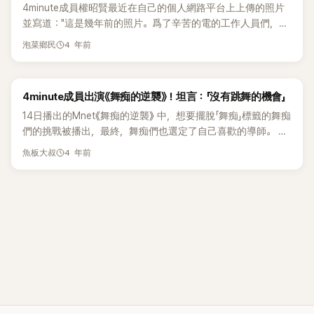
4minute成員權昭賢最近在自己的個人網路平台上上傳的照片
出了真實的情侶場面，吸引了人們的眼球。 接着，攝影師用黑
艾薇兒時期歌曲的感覺 kkkkk13.因爲歌曲很好聽 所以看了MV
並寫道："這是幾年前的照片。爲了辛苦的電的工作人員們，泫
白濾鏡，捕捉南智賢迷人的瞬間，散發優雅氣質 看到照片的網
太可愛了14.很好 MINNIE很有魅力, 引進MINNIE真的是作弊
雅姐姐送來了咖啡車，謝謝姐姐"。公開的照片中，權昭賢在泫
友們對她的美貌讚歎不已，反應非常熱烈。 紛紛留言說：『真
15.MV也拍得特別好!! 說實話 聽不清歌詞 但是通過MV知道是
4 年前
泡菜鄉民
雅送到拍攝現場的咖啡車前露出了燦爛的笑容。 泫雅還上傳了
的太漂亮了』、『好像從天而降的女神』、『我的天。 姐姐真漂
什麼意思了16.很好 但是聽不清歌詞 17.旋律聽起來很舒服18.
自己和權昭賢在4minute活動時期的照片，並留言說"謝謝妹妹
亮』、『真漂亮』。4Minute是在2009年成立的五人女子音樂組
想起2NE1了！Miyeon副歌真的聽著好爽~歌太好聽了19.像
這麼好的成長！-泫雅姐姐-"的溫馨信息。公開的照片中，權昭
合，成員包括南智賢、許嘉允、田祉潤、金泫雅、權昭賢。7年
2000年代的青春流行歌曲20.哇 MV就是電視劇啊..21.我聽著
4minute成員出演《舞痴的逆襲》！坦言：「沒有跳舞的機會」
賢認證了泫雅送來的應援咖啡車。泫雅和權昭賢通過韓國女子
後解散。解散後，南智賢轉型為演員。今年33歲的南智賢，出
聽著爲什麼流淚呢..TT爲孩子們加油&nbsp;&nbsp; 相關文章:
團體組合4minute出道演藝圈，現在權昭賢正在以演員身份活
14日播出的Mnet《舞痴的逆襲》 中，想要擺脫「舞痴」標籤的舞痴
演了電視劇《My Little Baby》、《最強送貨員》等。 去年7月在
(G)I-DLE小娟透露穗珍退團後的想法！坦言：「曾想過組合可能
動。另外，權素賢公開認證照後，泫雅還留言稱"很自豪“。在
們的挑戰被播出，最終，舞痴們也選定了自己喜歡的導師。 當
SBS電視劇《爲什麼是吳秀才》中飾演羅世蓮一角而備受關注。
很難再次成功」(G)I-DLE葉舒華回台錄綜藝！驚喜現身《食尚玩
之前2016年4minute解散當時，其他成員們都不關注泫雅的
天通過街頭選秀合格的40人聚在一起，40人反過來選擇導師，
家》自爆常和「她」私下吃吃喝喝(G)I-DLE舒華服裝被古著店二手
4 年前
魚板大叔
Instagram帳號，因此不和傳聞經常浮出水面。此外，最近在成
並開始指定。但是女子組合4minute出身的田祉潤作爲選秀合
出售！粉絲氣炸引經紀公司回應！《驚人的星期六》生日相同的
員們的聚會上也沒有看到泫雅的樣子，引起了眾多4minute粉
格者登場令全場驚訝不已。 對此，LEEJUNG說：「我是看著全
(G)I-DLE雨琦與SHINee Key組隊！開玩笑說：「這天出生的人都
絲們的好奇心。但是，看到此次咖啡車應援照片證明了這樣的
智允長大的，好像所有的專輯成績都很好，我也會跟著跳。」田
很聰明！」
傳聞都只不過是網路上傳播的謠言而已。看到這張照片的粉絲
祉潤以參與爲契機表示：「我只發行了慢歌，沒有跳舞的機
們甚至在留言紛紛表示："最近是第二代偶像組合的回歸熱潮，
會」。田祉潤解釋道：「因爲和隊員一起跳舞是以前做過的，所
希望4minute也能重新組合"，"想再次見到4minute"，成為了最
以想再做一次」。對此，MONIKA說：「我覺得作爲參賽者很有勇
近韓國網路平台上的熱門話題。上個月30日泫雅在自己的
氣，真的是因爲喜歡跳舞才來的。」 LEEJUNG高興地說：「這不
Instagram帳號上上傳了"分手了。以後將成爲好朋友和同事。
是給不會跳舞的人，而是給沒有勇氣跳舞的人勇氣的節目」不僅
感謝大家一直支持我們，喜歡我們"，宣告與男友DAWN戀愛6
如此，導師們的授課計劃書還被匿名公開，包括Gabee的高跟
年後分手了。
鞋舞蹈、LEEJUNG的自信心課程等,導師們談到了想要被選擇