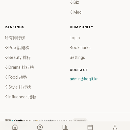
K-Biz
K-Medi
RANKINGS
COMMUNITY
所有排行榜
Login
K-Pop 話題榜
Bookmarks
K-Beauty 排行
Settings
K-Drama 排行榜
CONTACT
K-Food 趨勢
admin@kagit.kr
K-Style 排行榜
K-Influencer 指數
服務
Kagit
kagit.kr
wishnote
wishnote.kr
即將推出
wishnote.tw
wishnote.tw
→ 整併至 kagit.kr TC