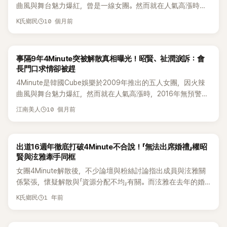
曲風與舞台魅力爆紅，曾是一線女團。然而就在人氣高漲時，
是被捲進了校園霸凌。」她表示，當時一名陌生的外校學生跑來
天就死，也要過不後悔的人生。想做的事，不要再拖。」到了峇
傷。近來她也推出個人散文作品《在最陌生的海裡，成為最像自
多少，直到某次回神看見家裡堆滿包裝包裝垃圾、以及鏡子裡
2016年無預警解散，留下無數遺憾。解散後，當時便流出成員
找她，指控她在外面說了對方的壞話，情緒激動地要和她算
里島後，她第一次不再在意別人的眼光，想吃什麼就吃什麼，
己的我》，首度將這段低潮與自我修復的歷程化為文字，與大眾
浮腫的自己，才驚覺事情很嚴重。後來她終於走進身心科求
10 個月前
K氏鄉民
互相退追蹤IG、以及去年10月缺席泫雅結婚時，等種種傳聞，
帳。 當時的她已經隸屬經紀公司，正全力準備出道，最害怕的
以前連一個人去咖啡廳都不敢，如今卻能素顏、穿著運動服獨
分享。
助，診斷結果顯示她有很強的完美主義傾向，並伴隨嚴重的強
讓外界認為她們彼此鬧翻。 隊長南智賢在團體解散後轉型為演
不是被打，而是「事情傳到公司、夢想就此毀掉」。再加上她那
自吃飯，反而感到前所未有的自由與幸福，也因此擺脫了過去
迫症狀。 走過多重打擊後，許嘉允如今表示自己正在慢慢找回
員兼芭蕾塑身（Barre）老師，最近接受韓媒專訪時，終於首度
時還在戴牙套，更讓她不敢反抗。她忍著恐懼對對方哀求：「我
的暴食問題，心也變得平靜許多。 談到現在的生活，她也坦承
「真正的自己」。她露出微笑說，或許這也是哥哥留給她的一份
事隔9年4Minute突被解散真相曝光！昭賢、祉潤淚訴：會
開口回應解散9年「不合傳聞」，真情告白再度引起粉絲討論。
不會還手，你們要打就打，但拜託臉不要打。」因為對她來說，
沒有像以前當偶像時那樣穩定的收入與未來保障，偶爾還是會
禮物——在痛苦之後，逼著她重新學會好好活著。
長門口求情卻被趕
她表示，年輕時因性格差異，以為只有自己在忍耐，「但後來才
「臉」不只是外表，而是能否出道、是否還能站上舞台的關鍵。
感到不安，但她選擇不再為了抓住不確定的未來而過度消耗自
4Minute是韓國Cube娛樂於2009年推出的五人女團，因火辣
發現，原來大家都在互相承受、互相體諒。但後來才發現，其
她坦言，如果臉受傷，隔天一定會被公司發現，出道的機會也
己，而是好好守住每天的日常。 最後她暖心表示：「希望大家都
曲風與舞台魅力爆紅，然而就在人氣高漲時，2016年無預警解
實彼此都在互相體諒。發現這點後，以前的不滿反而都變得感
可能瞬間歸零。「我那時真的被抓著頭髮一直打，腦袋裡只有一
能過著就算明天世界結束，也不會後悔的生活。一定要照顧好
散，留下無數遺憾。如今事隔9年，成員權昭賢與田祉潤親口揭
謝，所以在16週年時我才送花。」 事實上，6月19日，為了慶祝
個念頭：我一定要當上歌手，不能在這裡毀掉。」為了那個遙不
自己的健康，也別忘了在平凡日子裡找一點小小的幸福。」 許
10 個月前
江南美人
開當年「被迫解散」的經過，讓人聽了心疼不已。 23日，權昭賢
出道16週年，南智賢親自準備花束送給泫雅、田祉潤、許嘉
可及卻又無比渴望的夢，她選擇默默承受一切。 她也透露，對
嘉允於 2009 年以女團 4Minute 出道，團體於 2016 年解散後
在 YouTube 頻道公開影片，找來田祉潤聊起當年的「痛點時
允、權昭賢，間接平息不合傳聞。泫雅也在個人頻道公開花束
方看到她完全不反抗、只是一味挨打後，態度也變得動搖，甚
轉戰戲劇圈。近來她分享自己定居峇里島的生活點滴引發話
刻」。田祉潤回憶：「解散後的那1、2年裡，那是徹底失去歸屬感
照，並寫下「我們真的很美麗，很珍貴」，懷念團體活動時光。
至抓著她的手說：「你也打回來啊。」然而，那一刻對她而言，早
題，也同步推出散文書《在最陌生的海，成為最真實的自己》，
出道16週年徹底打破4Minute不合說！「無法出席婚禮」權昭
的時期。我待了好幾年的地方，一夜之間我們就消失了。一夜
南智賢接著笑著補充：「以前覺得只有我辛苦，但後來才懂，這
已不只是身體的痛，而是深深刻進心裡的恐懼。 許嘉允直言，
再度受到關注。
賢與泫雅牽手同框
之間接到通知就消失了。失去歸屬感的感覺最難熬。那時真的
個朋友也一定很辛苦，那個成員也在承受。當時為什麼看不見
這起事件成了她多年來揮之不去的陰影，「現在雖然能笑著講，
女團4Minute解散後，不少論壇與粉絲討論指出成員與泫雅關
很絕望。」 權昭賢也回想起當時的解散情況，爆料：「我記得最
呢？」 關於解散，她回憶道：「就算有誤會，大家為了彼此都選
但那件事真的留下很深的創傷。」從那之後，她變得害怕獨自外
係緊張，懷疑解散與「資源分配不均」有關。而泫雅在去年的婚
後一次，跟祉潤姊一起開車去會長家，還記得被拒之門外的情
擇不說。泫雅和其他成員想法各有不同，但其實要是能攤開來
出，也很難再輕易相信他人。 儘管如此，許嘉允仍挺過低潮，
禮當天，泫雅的舊同事4minute成員也都沒能到場，更加加劇
景。連對話機會都沒有。」接著她說：「當五個人聚在一起時，我
聊，也不算什麼。合約到期時，我們只是選擇尊重彼此的路，
2009 年以 4Minute 主唱身分正式出道，憑著〈Hot Issue〉、
1 年前
K氏鄉民
了團體的不合傳聞。 2016年團體突然解散，當年5月，在大學
只說過一次『還在考慮要不要續約，有點猶豫』，結果隔天就直
所以才各自散去。」 對於粉絲熱切敲碗「合體舞台」，南智賢態度
〈What’s Your Name〉、〈Mirror Mirror〉、〈Crazy〉等歌曲紅遍全
校慶上表演的《Hate》也成為了4Minute的最後一次舞台。泫雅
接被通知解散，『我一次都沒有和董事長談過，為什麼這樣的通
開放：「我隨時都願意。泫雅也結婚了，如果有公司願意推動，
亞洲，成為二代女團代表人物之一。她獨特的嗓音與時尚感，
在單飛後，以舞台感強的大膽形象迅速走紅，代表作如