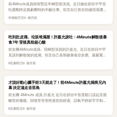
前4Minute成員南智賢近年轉型當演員，近日她在節目中罕見
吐露剛跨足戲劇圈時的辛酸往事，坦言自己曾在拍攝現場遭到
極具羞辱性的對待，甚至還被工作人員當眾飆罵，衝擊經歷讓
5 個月前
年糕歐巴
她至今想起來仍印象深刻。 3日，黃寶拉的YouTube頻道上傳
新影片，南智賢作為嘉賓出演。兩人因電影《怎麼就，結婚了》
結下緣分。黃寶拉回憶，當時還一直以為南智賢本來就是演
吃到肚皮痛、垃圾堆滿屋！許嘉允淚吐：4Minute解散後暴
員，直到後來才知道她其實是4Minute出身，甚至還驚訝問她
食7年 背後真相超心酸
當時是不是才28歲，意外讓現場笑成一片。 自從4Minute在
前女團4Minute成員、現轉型演員的許嘉允，近日在節目中罕
2016年解散後，南智賢便轉往戲劇圈發展。她在節目中也順帶
見談到解散後的低潮，坦言自己長期被暴食症折磨，最嚴重時
分享成員們的近況，透露去年成員們還特地到她的學院幫忙宣
甚至「手會發抖、感受不到飽」，狀況一路拖了將近7年，最後不
傳，讓她相當感動。她表示，忙內權昭賢目前持續以演員身分
5 個月前
K氏鄉民
得不求助身心科（精神健康醫學科）諮商。如今她搬到印尼峇
活動，田祉潤仍活躍於歌手工作，許嘉允則人在峇里島寫書，
里島生活，靠規律作息、運動與休息，才逐步把身體與心理拉
至於泫雅已經結婚，生活過得很幸福。南智賢還笑說，自己原
回正軌。 tvN綜藝《劉QUIZ ON THE BLOCK》25日播出最新一
本一直以為會是成員中最早結婚的人，真實心聲一說出口，也
才說好動心臟手術3天就走了！前4Minute許嘉允揭喪兄內
集，許嘉允上節目分享近況，透露自己目前已在峇里島生活第3
瞬間成了節目笑點。 除了分享近況，南智賢也談起4Minute活
幕 決定遠走峇里島
年。主持人劉在錫問她「為什麼會離開？」許嘉允表示，其實她
動時期的苦日子。她透露，當年因為公司財務狀況不佳，5位成
前女團 4Minute 成員 許嘉允 近日在節目中首度鬆口談起至親
從沒想過要「搬走」，但當時壓力跟不順一層層累積，身體也開
員只能擠在同一個房間睡覺，就算前一天鬧不愉快，晚上還是
離世的傷痛，回憶哥哥突然過世的經過，語氣平靜卻字字刺
始出狀況，才抱著「先去那邊好好休息再回來看看」的心情出
得睡在同個空間。她雖然表示大家個性都不錯，沒有真的鬧到
心，讓不少觀眾聽了鼻酸。這場突如其來的打擊，也徹底翻轉
發，結果到了當地後心情反而意外放鬆，「覺得整個人都變得很
撕破臉，但彼此之間難免還是會有合不來的地方。她更形容，
5 個月前
K氏鄉民
她的人生觀，最終促使她下定決心遠赴峇里島生活，暫別演藝
舒服」。 談到過去，許嘉允也首次提起學生時期曾遭遇校園霸
那段日子就像把別人20年才會經歷的人生，一口氣濃縮在短時