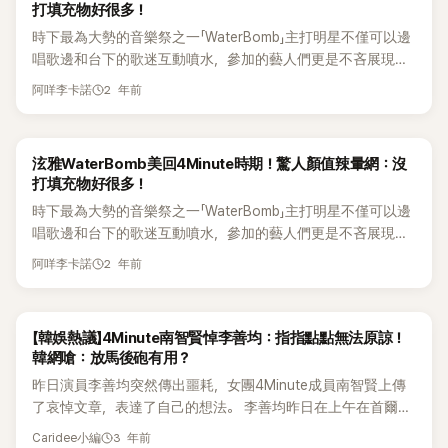
打填充物好很多！
了釜山國際電影節，權昭賢表示：「這是我第三次參加釜山國際
管如此，作爲Wonder Girls出身的譽恩則是現身祝賀泫雅結
「2016年5月，我們在大學校慶上表演的《Hate》，應該是
時下最為大勢的音樂祭之一「WaterBomb」主打明星不僅可以邊
電影節。第一次參加時，我感到既開心又感謝，如今已經來了
婚。 婚禮結束後，譽恩也在自己的社交帳號上上傳了「泫雅，真
4Minute的最後一次舞台。但當時我們完全不知道那會是最後
唱歌邊和台下的歌迷互動噴水，參加的藝人們更是不吝展現好
三次，感覺有點恍惚。前兩次走紅毯時，我分別穿了白色和黑
心祝賀結婚♥ 請一定要幸福吧，我愛你」的文字和照片及影片，
一次。解散來得太突然了，因此舉辦一次正式的告別舞台，是
身材，讓許多粉絲可以大飽眼福。 然而只要每年「WaterBomb」
色服裝，頭髮也綁了起來。今年我想展示不同的一面，所以精
並PO出泫雅和龍俊亨作爲賓客出席婚禮併合影留念。 事實
我的『人生清單』之一。」 成員間至今仍維持深厚的情誼，讓重聚
2 年前
阿咩李卡諾
活動開跑後，就會有許多經典神照及「WaterBomb」男神女神的
心挑選了禮服，還把頭髮放下來，心情也很激動。」 當被問及參
上，曾與泫雅一起短暫活動過Wonder girls的譽恩獨自參加了
的可能性更具期待。她提到：「在《Delivery》拍攝前，我見過泫
出爐，像是女星泫雅、宣美、請夏、BLACKPINK到現今的權恩
加電影節是否讓她對演技更有自信時，權昭賢謙虛地表示：「我
她的婚禮。泫雅於2007年2月與先藝、昭熙、宣美、譽恩一起
雅姊姊。當我告訴她正在拍這部電影時，姊姊還特地送了一台
妃及近日爆紅的Cignature成員智媛等，都成功引起許多話題。
無法評價自己的演技，只是我的作品能入選電影節，讓我覺得
以團體活動，但卻在出道5個月後因健康問題退出了組合，瑜
咖啡車到現場，真的非常感謝她。」 對於泫雅與龍俊亨的婚禮，
泫雅WaterBomb美回4Minute時期！驚人顏值辣暈網：沒
日前，就有網友PO出泫雅在「WaterBomb」上的宣傳影片及現場
有一點被認可，這已經非常感謝了。」她笑著補充道。 當被問及
斌則是代替她重新加入的新成員。 事後譽恩也上傳了泫雅走在
權昭賢也送上了祝福。她說：「從十幾歲時就認識泫雅姊姊，時
打填充物好很多！
照片表示，在泫雅不打豐唇後似乎變得更為自然，甚至狂讚宛
是否對歌手活動的舞台仍有留戀時，權昭賢坦言：「有時候會想
紅毯路上的影片，並留言讚嘆「太漂亮了」、「我們泫雅啊」，充滿
間竟然這麼快就過去了。結婚是全新的開始，我真心為姊姊的
時下最為大勢的音樂祭之一「WaterBomb」主打明星不僅可以邊
如看到過還是團體時期的模樣，引起許多關注。 就有網友PO
念舞台。最近有很多團體重組了，我也會想如果我們能重聚該
愛意，也展現了兩人深厚的義氣。不少網友看了都紛紛直呼「譽
新旅程感到開心並送上祝福。」 此外，權昭賢提到其他成員的
唱歌邊和台下的歌迷互動噴水，參加的藝人們更是不吝展現好
出「WaterBomb」上傳泫雅的官方影片截圖，看著影片中泫雅不
有多好。如果真的能一起，我希望能作為一個在自己位置上堅
恩也不和Wonder Girls成員們見面，只和泫雅見面，看來只有
支持：「在《Delivery》的試映會上，智賢姊姊也特地來了。她還
身材，讓許多粉絲可以大飽眼福。 然而只要每年「WaterBomb」
僅以久違的淡妝現身，該名網友也讚嘆表示，「泫雅嘴唇沒打填
持的人重新加入。有時候聽到周圍人說喜歡4Minute的歌曲，
兩個人合得來」、「彼此彼此囉」、「但是Highlight會討厭龍俊亨
在10月參加了釜山國際電影節，支持我的電影《凌晨的探戈》。
2 年前
阿咩李卡諾
活動開跑後，就會有許多經典神照及「WaterBomb」男神女神的
充物嗎？感覺這時候更美了」。 貼文曝光後，很快就引起了許多
一起演戲的李妍也告訴我，學生時代她非常喜歡我們團體，這
嗎？ 還是因爲形象問題沒能參加...」、「每次發表戀愛傳聞和結
我真的很感動。」 權昭賢回顧道：「作為4Minute的一員，我曾
出爐，像是女星泫雅、宣美、請夏、BLACKPINK到現今的權恩
網友的熱烈討論，就有網友表示「感覺像是看到4minute時期的
讓我感到非常開心。有時甚至當我跳起舞來時，我發現自己其
婚消息的時候都鬧得沸沸揚揚... 最終還是結婚了啊 結婚... 誰
收到過無數的愛與支持。然而，當團體解散後，我作為演員重
妃及近日爆紅的Cignature成員智媛等，都成功引起許多話題。
樣子」、「彷彿看到4minute時期泫雅的臉蛋」、「其實泫雅不化妝
實沒有忘記，身體還記得動作。」 她接著說：「有時候會想，總
來了？沒來？雖然不想追究... 4minute成員們誰都沒來還是有
新開始，那種落差感讓我一度感到困難。」 最後，權昭賢還坦
【韓娛熱議】4Minute南智賢悼李善均：指指點點無法原諒！
日前，就有網友PO出泫雅在「WaterBomb」上的宣傳影片及現場
的時候真的最好看」、「真的，就算不畫什麼煙燻妝，只要淡妝
有一天我們應該會再聚在一起。我們成員之間仍然保持聯繫，
點意外？雖然成員們都很理解...」、「不覺得... 他們好像不會持
言：「我從來不是為了成為明星而演戲。我的目標是穩定地走下
韓網嗆：放馬後砲有用？
照片表示，在泫雅不打豐唇後似乎變得更為自然，甚至狂讚宛
就很好看了」、「果然自然很多」、「拜託姊姊就維持現狀吧，真的
經常見面並分享彼此的近況。」此前，4Minute出身的泫雅曾為
續很久嗎？還是只有我有那種想法嗎？」討論相當熱烈。
去，而這個目標，我正在一點一滴地實現。現在我作為演員的
昨日演員李善均突然傳出噩耗，女團4Minute成員南智賢上傳
如看到過還是團體時期的模樣，引起許多關注。 就有網友PO
很漂亮」、「沒打之後好很多」反應相當熱烈， 事實上。近期有不
權昭賢的片場送去咖啡車，展現了持續的支持。對此，權昭賢
時間已經遠超過4Minute時期。雖然不像以前那麼高調頻繁地
了哀悼文章，表達了自己的想法。 李善均昨日在上午在首爾城
出「WaterBomb」上傳泫雅的官方影片截圖，看著影片中泫雅不
少民眾認為，近年來登上「WaterBomb」的女星似乎有越穿越少
表示：「泫雅一直都在支持我，甚至在我來釜山之前，我們短暫
活動，但我一步一步走在自己的道路上。希望通過《Delivery》，
北區的一條路上被發現倒在車內，當時李善均沒有意識，消防
僅以久違的淡妝現身，該名網友也讚嘆表示，「泫雅嘴唇沒打填
的趨勢，甚至認為總是在靠身材引起話題性藉機翻紅，像是日
見過面，她還說我要穿漂亮的衣服來。」 當被問到「同團姐姐結
3 年前
能讓更多人認可我的努力。」 權昭賢展現了她對表演的堅定態
Caridee小編