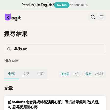
Read this in English?
Switch
No thanks
搜尋結果
"
4Minute
"
全部
文章
用戶
僅標題
全文
最新
相關度
文章
前4Minute南智賢揭轉當演員心酸！導演當眾飆罵「醜八怪
X」 忍辱反應惹心疼