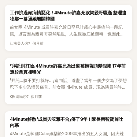
圈，重新找回自己。 tvN 綜藝節目《劉QUIZ ON THE BLOCK》
凌。她表示即使被施暴也選擇忍耐，因為比起恐懼，「能以歌手
間內全部體驗完。 不過，最讓人震驚的，還是她剛開始拍戲時
於21日公開許嘉允的出演預告。影片中，她坦言在前往峇里島
身分出道」對她更重要。她甚至淡淡說出一句讓人心疼的話：
遇到的羞辱經歷。南智賢透露，自己第一次拍攝電視劇時，竟
工作拚過頭病情惡化！4Minute許嘉允淚揭親哥驟逝 整理遺
定居前，人生接連遭逢難以承受的重擊，其中最讓她至今無法
「我只拜託對方『不要打臉』。」 節目也帶到4Minute解散後的那
有攝影導演當著大家的面直接對她喊：「醜八怪X，妳給我出
物那一幕逼她離開韓國
釋懷的，正是親哥哥的驟然離世。 許嘉允回憶，某天哥哥突然
段空白期。4Minute活動7年後，沒有正式的「解散記者會」就各
來。」突如其來的羞辱讓人聽了相當傻眼。更誇張的是，面對這
前女團 4Minute 成員許嘉允近日罕見吐露心中最痛的一段記
倒下，送醫檢查後才發現心臟狀況不佳，醫師隨即安排手術，
自走向不同道路。許嘉允坦言，成員們心裡都多少有遺憾，「做
種難堪場面，南智賢當下只能硬撐著情緒，還故作開朗回說：
憶，坦言因為親哥哥突然離世，人生觀徹底被翻轉，也因此毅
「大概才說好要動手術三天左右吧……那天父母突然打電話來，
了7年卻是那樣收尾，心情其實很苦澀。」 她之後轉往演員路
「醜八怪X來了。」沒想到對方接著竟又補一句：「你看那個X。」
然決定遠赴峇里島生活，重新找回自己。 14 日，她在《Sebasi
告訴我哥哥就這樣走了。」她語氣看似平靜，卻難掩哀傷。 她也
線，跑了許多試鏡，但現實並不如想像順利。她回憶，每次試
南智賢表示，一直到拍攝結束後，對方才跑來向她道歉，還解
7 個月前
江南美人
Talk》YouTube 頻道中分享親身故事。影片中，她哽咽回憶，某
透露，哥哥當時才剛搬出去獨立生活，「不到一個月而已。」之
鏡總會被追問4Minute相關話題，彷彿怎麼努力都甩不掉「女團
釋說自己當時不知道她是4Minute成員，只以為她是新人演
天清晨接到媽媽來電，被告知哥哥突然過世的噩耗，讓她一時
後前往哥哥住處整理遺物時，眼前景象讓她至今難忘，「家裡幾
出身」標籤，「可能因此很多事情都卡住、也不太順」。 隨著空白
員，甚至聲稱那樣的方式只是想幫她「練膽量」。這番說法也讓
難以接受。 許嘉允透露，哥哥生前在醫療公司上班，工作量非
乎都是全新的，電子產品是新的，連泡麵、罐頭都還沒拆封。」
期拉長，她的心理壓力越來越大。許嘉允坦言，最害怕聽到的
一旁的黃寶拉當場聽傻，忍不住直呼：「這種事如果發生在現
「拜託別打臉」4Minute許嘉允為出道被拖著頭髮狠揍 17年前
常大，經常忙到沒日沒夜，卻總是對她說：「等存夠錢就想搬出
一句話，道盡人生無常來得有多突然。 談到哥哥，許嘉允忍不
一句話就是「妳最近在做什麼？」她說自己一路硬撐，撐到身體
在，真的會出大事！」 這段往事曝光後，也再次讓外界關注新人
遭校暴真相曝光
去住」、「好想去旅行看看世界。」沒想到，這些夢想都還沒來得
住哽咽表示：「他會不會也沒想到事情會變成這樣？一定完全不
整個壞掉，最初是從失眠開始，「醒著的時間變長，食慾就一直
藝人在拍攝現場可能遭遇的各種不合理對待。南智賢當年選擇
「拜託…臉不要打就好。」這句話，道盡了當年一個少女為了夢想
及實現，人卻先離開了。 她的哥哥於 2020 年因長期病情惡化
知道吧……如果真的有另一個世界，希望他能在那裡做所有想
被勾起來」，到後來才意識到那不是單純想吃，而是暴食症。 她
忍下委屈，甚至還硬擠笑容化解場面，如今再回頭談起這段經
忍下多少恐懼與痛苦。前女團 4Minute 成員、現為演員的許嘉
驟逝，當時才剛獨立生活不久。許嘉允說，整理哥哥的遺物時
做的事，好好生活。」真摯心聲，讓現場氣氛瞬間凝重。 事實
描述自己會衝去便利商店「整個掃貨」，便當、麵包、三明治、餅
歷，也讓不少網友看了又心疼又震驚。
允，近日首度公開自己在學生時期曾遭到校園暴力的經歷，事
心都碎了，「家電全都是新的，連包裝都沒拆開」，想到哥哥一
上，許嘉允過去也曾在節目中提到，哥哥生前在醫療公司上
乾全都往籃子裡丟。更可怕的是，那種狀態不是因為餓，「明明
7 個月前
K氏鄉民
隔 17 年才鼓起勇氣說出口，讓無數粉絲聽了鼻酸。 許嘉允 14
輩子拼命工作，卻還沒來得及好好享受人生，就這樣離開，讓
班，工作量相當繁重，經常忙到沒日沒夜，卻仍對未來充滿期
不餓，但手會一直抖、完全感覺不到飽。」她說自己會吃到肚子
日登上 YouTube 節目《세바시 강연》分享過去那段不願回想的記
她心痛不已。 她忍不住感嘆：「如果他知道自己會這麼突然走
待，常對她說「等存夠錢就想搬出去住」、「好想去旅行看看世
痛、像要撐破一樣，才因為「肚皮痛到不行」被迫停下來；腦子
憶。她回憶，從小就熱愛唱歌和跳舞，「真的非常、非常想當歌
掉，應該就不會再說『下次』、『以後再說』了吧。想到他一定也
界」。沒想到，這些簡單的夢想都還來不及實現，人卻先一步離
則被「我現在一定要吃」的念頭佔滿，甚至來不及換衣服，直接
4Minute解散「成員與泫雅不合」傳了9年！隊長南智賢首吐
手」，那份對舞台的渴望，成了她撐過低谷的力量。 話題一轉，
會很後悔，我就更難受。」正因為這場生離死別，讓許嘉允深深
開。 另一方面，許嘉允於2009年以女團 4Minute 成員身分出
把在家穿的衣服外面套件羽絨外套就衝出去買，回家後也「連外
內幕
她也說起一段塵封多年的陰影。她透露，當年還是練習生的自
感受到「人生真的太虛無」，也成為她決定離開韓國、前往峇里
道，團體於2016年解散後轉往戲劇圈發展。2020年經歷喪兄
套都來不及脫」就一直吃，「連脫外套的時間都忍不了」。 這樣的
4Minute是韓國Cube娛樂於2009年推出的五人女團，因火辣
己曾捲入一起暴力事件，「那應該不算是打架，用現在的說法就
島生活的關鍵原因。 她坦言，當時只告訴自己一句話：「就算明
之痛後，她選擇暫時抽離原本的生活軌道，前往峇里島定居療
狀況幾乎維持了7年。她說一開始甚至沒意識到自己到底吃了