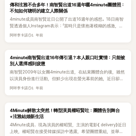
知現在出現在我們面前？』，感覺世界都塌下來了！」 對此，田
我也想嘗試一次。現在比當時更能懂得如何溝通，也能展現更
也讓她擁有「江南女」等封號。 團體於 2016 年解散後，她轉戰
傳和泫雅不合多年！南智賢出道16週年曬4minute團體照：
《Bubble Pop!》、《Ice Cream》、《Red》等。她也是 YouTube 上
祉潤苦笑說：「不就像是去找前男友的心情嗎？就像留有遺憾的
成熟的一面給一路成長的粉絲們。」 從「不合傳聞」到「彼此體
戲劇圈，陸續出演《光與影》、《一起吃飯吧2》以及電影《爸爸是
不知如何聰明的建立人際關係
首位 MV 過億點閱的韓國女 Solo 藝人。其他成員也有轉型演
女主角一樣。」權昭賢更感嘆：「連分手都沒去找過前男友，但
諒」，南智賢的親口告白不僅替4Minute正名，也讓粉絲看見成
女兒》、《Search Out》等作品，近年更透過《Singer Song》、
4minute成員南智賢近日公開了出道16週年的感想。18日南智
員。 18日，4Minute也迎來了出道16週年，泫雅於 IG 上公開
團體卻在我毫無準備下結束，那種空虛感實在太大了。」 兩人
員們深厚的情誼。如今「重組」再度被提及，粉絲更是敲碗喊：
《Delivery Man》等戲劇穩固演員身分。 這段塵封多年的告白曝
賢透過個人Instagram表示：「當時只是懷抱著模糊的感激，對
與成員的合照，寫道：「我們曾經真的很美好，也很珍貴。」並公
也提到4Minute重組的可能性。田祉潤謹慎地說：「如果能聚在
「拜託快成真！」
光後，網友紛紛湧入留言打氣：「那麼小的年紀要承受這種事，
於該如何聰明地建立人際關係感到茫然與不足。」 她回顧過去
開自己手捧由前隊長南智賢送來的花束的照片。隊長南智賢也
一起一定很有趣。但時間已經過太久了。在那段時間裡我們各
真的太心疼」、「為了夢想忍受暴力，聽了好難過」、「希望她現在
1 年前
阿咩李卡諾
說：「現在回想起來，那些熬夜三天拍攝MV、經紀人拚命開車
於社群分享全體合影，對彼此表達感謝與珍惜，粉絲反應積
自也有了生活，也有各自分開的時間。還能像以前一樣嗎？會
能夠更幸福、更被珍惜。」 一段被壓在心底 17 年的傷，如今終
帶我們全國跑活動、甚至飛到地球另一端演出、被當地用不同
極，認為關係已回溫。 24 日，成員權昭賢與泫雅在各自的IG
有這樣的擔心。」 4Minute於2016年6月正式解散。解散後成員
於被說出口，也讓外界看見舞台背後，那個為了夢想拼命撐過
語言歡迎的那些時刻，真的是閃閃發光的瞬間。」 接著她說：
上公開了多張合照，權昭賢發文表示：「有人為我的新挑戰加
們都各自展開個人活動。最近權昭賢傳出與CUBE娛樂簽約的
黑暗的少女。
4minute南智賢出道16年傳引退？本人親口吐實情：只能被
「充實的行程、眾多的緣分與滿滿的愛，讓我的20代被填得滿滿
油，真的讓我感到非常感謝、開心又感動。」她接著說：「我還要
消息。如今聽到成員爆料「被冷血通知、還遭門口拒見」，讓粉
別人選擇感到疲憊
的。那些閃耀的時光不會褪色，也讓我立下決心要活得更好。」
再好好準備…我快哭了，真的很謝謝妳。」 從公開的照片來看，
絲再度淚崩：「公司太狠了！」、「她們根本被當棄子！」
南智賢2009年以女團4minute出道，在結束團體合約後，雖然
回憶著出道16週年。 她也傳達了感謝之情：「謝謝一起走過的
兩人像是一起到某人的工作室拜訪，氣氛輕鬆愉快。照片中兩
以演員身份進行活動，但鮮少出現在螢光幕前的她，近日卻傳
成員們、當時一起工作的所有工作人員，還有到現在依然記得
人緊緊握著彼此的手，頭靠著頭露出燦爛笑容。畫面中還有一
出她疑似有意退出演藝圈的傳聞，引起一陣關注。 南智賢25日
我、為我應援的粉絲們，真的非常感謝。 南智賢也附上多張照
個吸引眼球的蛋糕，看起來是泫雅親自準備的，上面寫著：「權
1 年前
阿咩李卡諾
透過個人帳號發文表示：「最近很多人問我開設Barre工作室是
片，公開的影像中可見她與4minute時期成員們一起拍攝專輯
昭賢，妳想做的事都去做吧！全部都做！」展現兩人溫暖的友
否代表我退出演藝圈，結論是『不是』。」 南智賢坦言：「我想是
照的模樣。特別引人注目的是，她還上傳了與曾傳出不合傳聞
誼。 過去在泫雅婚禮相關報導中，權昭賢曾在某次訪談中表
因為對『被別人選擇』這件事感到疲憊，為了擺脫無力感，我開
的成員泫雅的合照。 然而南智賢在2009年作為Cube娛樂旗下
示：「應該很難出席婚禮。」因此這次公開的合照讓不少粉絲感
4Minute解散太突然！轉型演員權昭賢吐：團體告別舞台
始更努力地運動，想走得更遠。那時候接觸到了Barre（芭蕾與
五人女團4minute的隊長出道，但團體於2016年解散，之後她
到驚訝。 另一方面，權昭賢去年出演電影《Delivery》，目前正
+泫雅結婚新生活
皮拉提斯結合的運動），發現這項運動真的給了我很大的力
轉型為演員，直到近期傳出她疑似有意退出演藝圈並轉型為企
專注於演員活動中，泫雅於今年 4 月發表全新單曲《못 (Mrs.
4Minute成員、現為演員的權昭賢，主演的電影《 delivery》近日
量。」 她進一步說明：「我想要把這份力量分享出去，想要讓更
業家發展個人事業。
Nail)》。
上映，權昭賢在接受韓媒採訪中透露，希望團體重組，並舉辦
多人知道流汗的價值有多高。運動後，會有一種『我能夠主體地