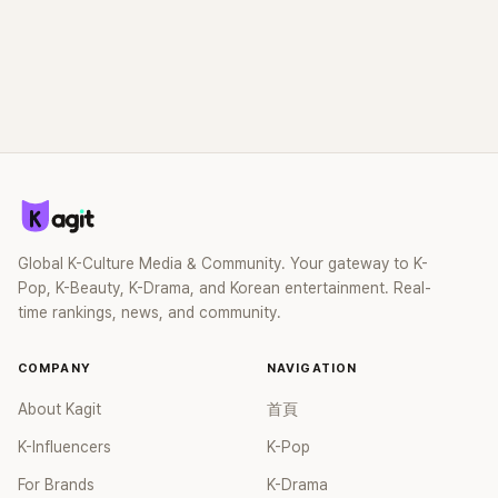
Global K-Culture Media & Community. Your gateway to K-
Pop, K-Beauty, K-Drama, and Korean entertainment. Real-
time rankings, news, and community.
COMPANY
NAVIGATION
About Kagit
首頁
K-Influencers
K-Pop
For Brands
K-Drama