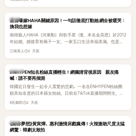
絕對不會坐視不管」，直率發言掀起熱議。
韓星
星首曝嫁HAHA關鍵原因！一句話徹底打動她 網全被暖哭：
換我也想嫁
南韓藝人HAHA（河東勳）與歌手星（별，本名金高恩）於2012
年結婚，婚後育有兩子一女，一家五口生活幸福美滿，也是韓
國演藝圈公認的模範夫妻。近日，星首度公開當年決定嫁給
2 天前
江南美人
HAHA的關鍵原因，竟是一句讓她至今仍難忘的話，也成為她
點頭步入婚姻的最大理由。
K-POP
ENHYPEN知名粉絲直播輕生！網瘋猜背後原因 親友痛
喊：請不要再揣測
韓國近日發生一起令人震驚的悲劇。一名在ENHYPEN粉絲圈
頗具知名度的日本籍女粉絲，日前在TikTok直播期間輕生，最
終不幸身亡，消息曝光後震驚韓網，也讓不少粉絲湧入社群平
2 天前
K氏鄉民
台哀悼。事發後，死者親友也陸續出面證實噩耗，並呼籲外界
停止揣測，盼逝者安息。
韓劇
《給你夢想》黃寅燁、惠利激情床戲瘋傳！火辣激吻尺度太猛
網驚：韓劇太敢拍