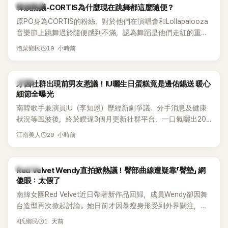
熱議討論
韓娛熱議-CORTIS為什麼現在跳舞都這麼隨便？
原PO身為CORTIS的粉絲，對於他們在演唱會和Lollapalooza
音樂節上跳舞過於隨便感到不滿，認為舞蹈是他們走紅的重要
原因，希望他們能更認真地表演。
19 小時前
泡菜鄉民
韓星
才因社群出現前男友惹議！IU曬生日蛋糕竟是邊佑錫送 暖心
細節全曝光
南韓歌手兼演員IU（李知恩）歷經新劇爭議、分手消息及健康
狀況等風波後，終於睽違3個月更新社群平台，一口氣曬出20
張近況照，讓大批粉絲又驚又喜。其中，一張生日蛋糕照意外
20 小時前
江南美人
掀起熱議，不僅送禮人的身分曝光，就連貼文背景音樂也被眼
尖網友發現暗藏玄機，在韓網引發兩波討論。
K-POP
Red Velvet Wendy直拍掀熱議！臀部曲線遭疑靠「臀墊」 網
傻眼：太假了
南韓女團Red Velvet近日帶著新作品回歸，成員Wendy卻因舞
台造型再次掀起討論。她日前才因暴瘦身形受到外界關注，又
被質疑在舞台上使用臀墊，如今最新打歌舞台曝光後，再度因
1 天前
K氏鄉民