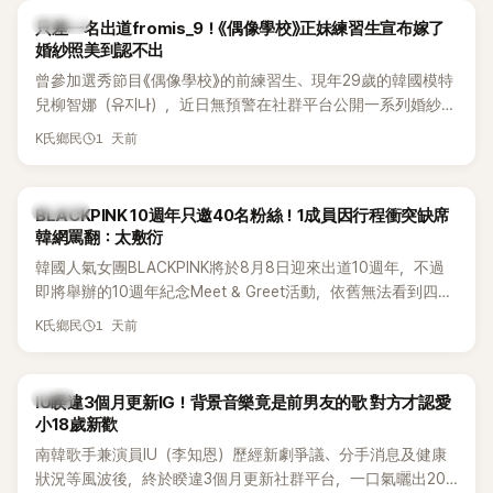
K-POP
只差一名出道fromis_9！《偶像學校》正妹練習生宣布嫁了
婚紗照美到認不出
曾參加選秀節目《偶像學校》的前練習生、現年29歲的韓國模特
兒柳智娜（유지나），近日無預警在社群平台公開一系列婚紗
照，親自宣布即將步入婚姻，消息曝光後讓不少曾追看節目的
1 天前
K氏鄉民
粉絲又驚又喜，紛紛送上祝福。
K-POP
BLACKPINK 10週年只邀40名粉絲！1成員因行程衝突缺席
韓網罵翻：太敷衍
韓國人氣女團BLACKPINK將於8月8日迎來出道10週年，不過
即將舉辦的10週年紀念Meet & Greet活動，依舊無法看到四人
合體。根據韓媒《MyDaily》7日報導，當天將由Jisoo（智秀）、
1 天前
K氏鄉民
Rosé與Jennie出席，Lisa則因行程安排確定缺席，再度引發粉
絲熱議。
韓星
IU睽違3個月更新IG！背景音樂竟是前男友的歌 對方才認愛
小18歲新歡
南韓歌手兼演員IU（李知恩）歷經新劇爭議、分手消息及健康
狀況等風波後，終於睽違3個月更新社群平台，一口氣曬出20