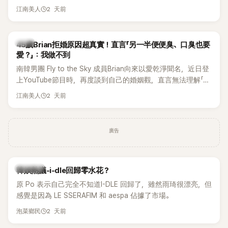
張近況照，讓大批粉絲又驚又喜。不過，比起照片本身，更引
2 天前
江南美人
發熱議的是，她竟選用前男友張基河所屬樂團的歌曲作為背景
音樂，意外掀起韓網討論。
韓星
45歲Brian拒婚原因超真實！直言「另一半便便臭、口臭也要
愛？」：我做不到
南韓男團 Fly to the Sky 成員Brian向來以愛乾淨聞名，近日登
上YouTube節目時，再度談到自己的婚姻觀，直言無法理解「連
另一半的口臭、便便臭都要愛」這種說法，更大方表明自己是不
2 天前
江南美人
婚主義者，一番超直白發言掀起熱議。
廣告
熱議討論
韓娛熱議-i-dle回歸零水花？
原 Po 表示自己完全不知道I-DLE 回歸了，雖然雨琦很漂亮，但
感覺是因為 LE SSERAFIM 和 aespa 佔據了市場。
2 天前
泡菜鄉民