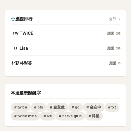
應援排行
全部
→
TW
TWICE
應援
10
LI
Lisa
應援
10
朴彩
朴彩英
應援
5
本週趨勢關鍵字
#
twice
#
bts
#
金宣虎
#
gd
#
金在中
#
txt
#
twice mina
#
ive
#
brave girls
#
韓星