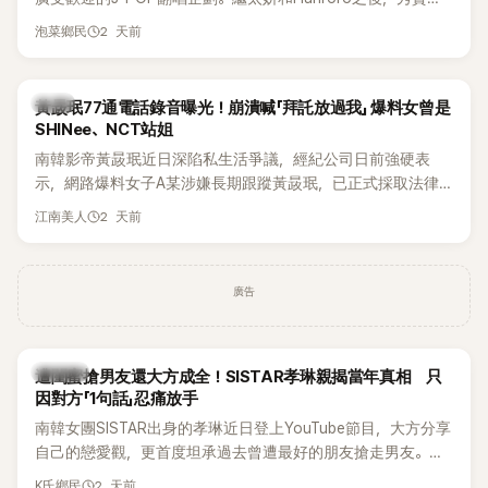
獲選為第三首翻唱歌曲的主唱，並於近期完成錄音。
2 天前
泡菜鄉民
韓星
黃晸珉77通電話錄音曝光！崩潰喊「拜託放過我」 爆料女曾是
SHINee、NCT站姐
南韓影帝黃晸珉近日深陷私生活爭議，經紀公司日前強硬表
示，網路爆料女子A某涉嫌長期跟蹤黃晸珉，已正式採取法律
行動。不過，A並未停止發聲，持續透過社群平台公開爆料，反
2 天前
江南美人
駁經紀公司的說法，強調兩人一直維持雙向聯繫，並非外界所
稱的單方面騷擾。如今，韓媒《Dispatch》再曝光雙方77通電話
的錄音內容，而A也首度承認自己過去曾是SHINee、NCT等偶
廣告
像團體的「站姐」，事件持續延燒。
K-POP
遭閨蜜搶男友還大方成全！SISTAR孝琳親揭當年真相 只
因對方「1句話」忍痛放手
南韓女團SISTAR出身的孝琳近日登上YouTube節目，大方分享
自己的戀愛觀，更首度坦承過去曾遭最好的朋友搶走男友。她
表示，當時選擇瀟灑放手，但如果同樣的事情現在再發生，「我
2 天前
K氏鄉民