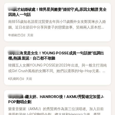
韓星
54歲才結婚破處！韓男星與嫩妻「婚前守貞」原因太離譜 竟全
因路人一句話
南韓55歲知名諧星沈賢燮去年與小11歲圈外女友鄭英琳步入婚
姻，近日在節目中分享與妻子的戀愛故事，笑稱兩人原本想享
受兩人世界，沒想到站在飯店門口時竟被路人認出，還一路替
2 天前
年糕歐巴
他們加油打氣，讓他害羞到最後直接放棄進飯店，意外成了婚
前一直堅守「婚前守貞」的原因之一。
K-POP
情歌主角竟是女生！YOUNG POSSE成員一句話掀「低調出
櫃」熱議 羞認：自己都不敢聽
韓國五人女團YOUNG POSSE於2023年出道，與一般主打清純
或Girl Crush風格的女團不同，她們以濃厚的Hip-Hop元素、自
創Rap及成員親自參與創作為特色，MV也融入美式街頭、塗
2 天前
K氏鄉民
鴉、滑板等文化元素。雖然並非出身四大經紀公司，仍憑藉鮮
明的音樂風格，在海外尤其是歐美市場累積不少人氣，逐漸成
為第五代女團中極具辨識度的新生代代表之一。
熱議討論
韓娛熱議-繼太妍、HANRORO後！AKMU秀賢確定加盟J-
POP翻唱企劃
樂童音樂家（AKMU）的秀賢將作為第三位演唱者，加入目前
廣受歡迎的J-POP翻唱企劃。繼太妍和Hanroro之後，秀賢已