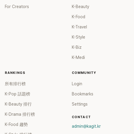
For Creators
K-Beauty
K-Food
K-Travel
K-Style
K-Biz
K-Medi
RANKINGS
COMMUNITY
所有排行榜
Login
K-Pop 話題榜
Bookmarks
K-Beauty 排行
Settings
K-Drama 排行榜
CONTACT
K-Food 趨勢
admin@kagit.kr