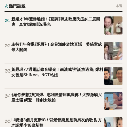
熱門話題
本週
新婚才1年遭爆離婚！《藍調》韓志旼唐氏症姊二度回
01
應 真實婚姻現況曝光
主持11年突退《認哥》！金希澈終於說真話 姜鎬童成
02
最大關鍵
黃晸珉77通電話錄音曝光！崩潰喊「拜託放過我」 爆料
03
女曾是SHINee、NCT站姐
《給你夢想》黃寅燁、惠利激情床戲瘋傳！火辣激吻尺
04
度太猛 網驚：韓劇太敢拍
IU睽違3個月更新IG！背景音樂竟是前男友的歌 對方
05
才認愛小18歲新歡