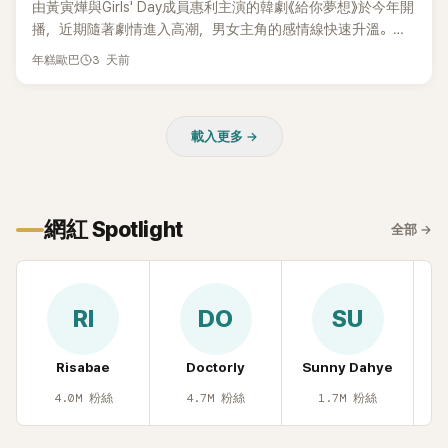
由黃寅燁與Girls' Day成員惠利主演的韓劇《給你夢想》於今年開
播，近期隨著劇情進入高潮，男女主角的感情線快速升溫。最
新播出的第8集不僅上演火辣吻戲，更接連出現床戲橋段，讓
3 天前
年糕歐巴
相關片段在網路上瘋傳，引發觀眾熱烈討論。
載入更多 →
網紅 Spotlight
全部
→
RI
DO
SU
Risabae
Doctorly
Sunny Dahye
H
4.0M
粉絲
4.7M
粉絲
1.7M
粉絲