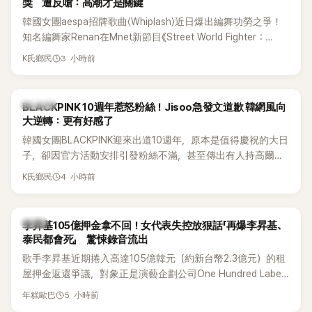
獎 遭反嗆：高潮才是關鍵
韓國女團aespa招牌歌曲〈Whiplash〉近日爆出編舞功勞之爭！
知名編舞家Renan在Mnet新節目《Street World Fighter：
Directors' War》預告中，公開談及自己在〈Whiplash〉編舞上的
3 小時前
K氏鄉民
貢獻，直言明明自己完成約8成舞蹈，2025 KOREA Awards「年
度編舞大賞」卻由Lachica拿走，讓她至今仍感到相當不平。
K-POP
BLACKPINK 10週年惹怒粉絲！Jisoo急發文道歉 韓網風向
大逆轉：更有好感了
韓國女團BLACKPINK迎來出道10週年，原本是值得慶祝的大日
子，卻因官方活動安排引發粉絲不滿，甚至傳出有人持高爾夫
球桿到YG娛樂大樓鬧事。Jisoo今（8日）也親自發文向BLINK
4 小時前
K氏鄉民
道歉，坦言這次紀念日「好像是充滿歉意的一天」。
韓星
李昇基105億押金拿不回！女代表失控放狠話「再爆李昇基、
泰民都會死」 驚悚錄音流出
歌手李昇基近期捲入高達105億韓元（約新台幣2.3億元）的租
屋押金返還爭議，對象正是演藝企劃公司One Hundred Label
代表車佳媛(차가원)。如今事件再掀風波，YouTuber李鎮浩公開
5 小時前
年糕歐巴
一段與車佳媛過去的通話錄音，當中出現「李昇基身邊的人會全