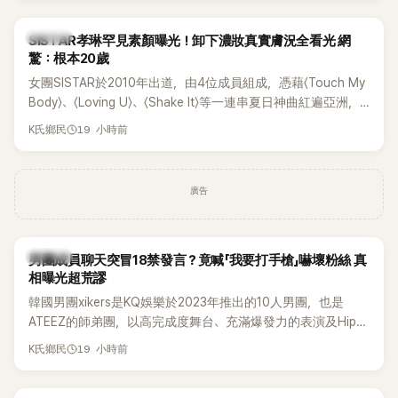
部死掉」等激烈言論，引發外界譁然。
K-POP
SISTAR孝琳罕見素顏曝光！卸下濃妝真實膚況全看光 網
驚：根本20歲
女團SISTAR於2010年出道，由4位成員組成，憑藉〈Touch My
Body〉、〈Loving U〉、〈Shake It〉等一連串夏日神曲紅遍亞洲，
獲封「夏日女王」。不過，團體在出道滿7年後宣布解散，成員各
19 小時前
K氏鄉民
自投入個人演藝事業。向來以性感火辣形象和強大舞台氣場著
稱的孝琳，近日在社群分享與「排球女王」金軟景聚餐的日常，
不僅展現兩人多年不變的好交情，她幾乎素顏入鏡的真實模
廣告
樣，也意外掀起網友熱議。
K-POP
男團成員聊天突冒18禁發言？竟喊「我要打手槍」嚇壞粉絲 真
相曝光超荒謬
韓國男團xikers是KQ娛樂於2023年推出的10人男團，也是
ATEEZ的師弟團，以高完成度舞台、充滿爆發力的表演及Hip-
Hop風格聞名，出道後迅速累積大批海內外粉絲，近年也陸續
19 小時前
K氏鄉民
登上Lollapalooza等國際大型音樂節，展現新生代男團的舞台
實力。