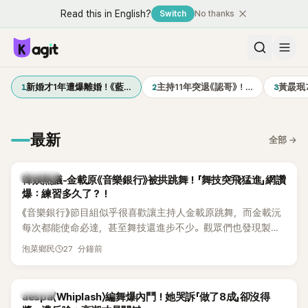
Read this in English?
Switch
No thanks
1
2
3
新婚才1年遭爆離婚！《藍…
主持11年突退《認哥》！…
黃晸珉
最新
全部
→
熱議討論
韓娛熱議-金載原《音樂銀行》被拱跳舞！「舞技突飛猛進」網讚
爆：練習多久了？！
《音樂銀行》節目組似乎很喜歡讓主持人金載原跳舞，而金載沅
每次都能使命必達，甚至舞技還進步不少。觀眾們也發現製作
單位對此樂此不疲。
27 分鐘前
泡菜鄉民
K-POP
aespa〈Whiplash〉編舞爆內鬥！她哭訴「做了8成」卻沒得