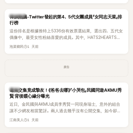
身形比例引發熱議。
熱議討論
韓娛熱議-Twitter發起的第4、5代女團成員「女同志天菜」排
行榜
這份排名是根據推特上5336份有效票選結果，選出四、五代女
偶像中，最受女性粉絲喜愛的成員。其中，HATS2HEARTS成
員包攬了前三名，展現了她們在女性社群中的高人氣。
1 天前
泡菜鄉民
廣告
韓星
毫無交集竟成摯友！《爸爸去哪》「小哭包」民國同遊AKMU秀
賢 背後暖心緣分曝光
近日，金民國與AKMU成員李秀賢一同現身瑞士，意外的組合
讓不少網友相當驚訝。兩人過去幾乎沒有公開交集，如今卻一
起踏上瑞士之旅，也讓粉絲紛紛好奇：「他們到底是怎麼認識
1 天前
江南美人
的？」