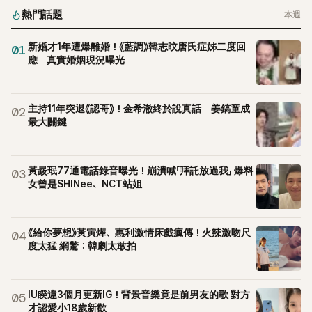
熱門話題
本週
新婚才1年遭爆離婚！《藍調》韓志旼唐氏症姊二度回
01
應 真實婚姻現況曝光
主持11年突退《認哥》！金希澈終於說真話 姜鎬童成
02
最大關鍵
黃晸珉77通電話錄音曝光！崩潰喊「拜託放過我」 爆料
03
女曾是SHINee、NCT站姐
《給你夢想》黃寅燁、惠利激情床戲瘋傳！火辣激吻尺
04
度太猛 網驚：韓劇太敢拍
IU睽違3個月更新IG！背景音樂竟是前男友的歌 對方
05
才認愛小18歲新歡