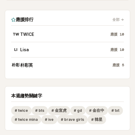
應援排行
全部
→
TW
TWICE
應援
10
LI
Lisa
應援
10
朴彩
朴彩英
應援
5
本週趨勢關鍵字
#
twice
#
bts
#
金宣虎
#
gd
#
金在中
#
txt
#
twice mina
#
ive
#
brave girls
#
韓星