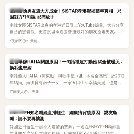
稱的單方面騷擾。如今，韓媒《Dispatch》再曝光雙方77通電話
的錄音內容，而A也首度承認自己過去曾是SHINee、NCT等偶
K-POP
遭閨蜜搶男友還大方成全！SISTAR孝琳親揭當年真相 只
像團體的「站姐」，事件持續延燒。
因對方「1句話」忍痛放手
南韓女團SISTAR出身的孝琳近日登上YouTube節目，大方分享
自己的戀愛觀，更首度坦承過去曾遭最好的朋友搶走男友。她
表示，當時選擇瀟灑放手，但如果同樣的事情現在再發生，「我
2 天前
K氏鄉民
絕對不會坐視不管」，直率發言掀起熱議。
韓星
星首曝嫁HAHA關鍵原因！一句話徹底打動她 網全被暖哭：
換我也想嫁
南韓藝人HAHA（河東勳）與歌手星（별，本名金高恩）於2012
年結婚，婚後育有兩子一女，一家五口生活幸福美滿，也是韓
國演藝圈公認的模範夫妻。近日，星首度公開當年決定嫁給
2 天前
江南美人
HAHA的關鍵原因，竟是一句讓她至今仍難忘的話，也成為她
點頭步入婚姻的最大理由。
K-POP
ENHYPEN知名粉絲直播輕生！網瘋猜背後原因 親友痛
喊：請不要再揣測
韓國近日發生一起令人震驚的悲劇。一名在ENHYPEN粉絲圈
頗具知名度的日本籍女粉絲，日前在TikTok直播期間輕生，最