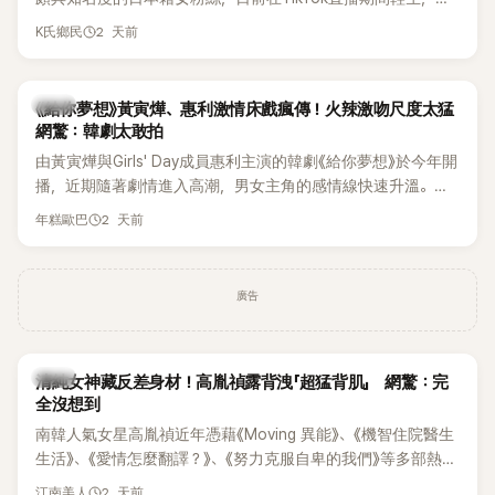
終不幸身亡，消息曝光後震驚韓網，也讓不少粉絲湧入社群平
2 天前
K氏鄉民
台哀悼。事發後，死者親友也陸續出面證實噩耗，並呼籲外界
停止揣測，盼逝者安息。
韓劇
《給你夢想》黃寅燁、惠利激情床戲瘋傳！火辣激吻尺度太猛
網驚：韓劇太敢拍
由黃寅燁與Girls' Day成員惠利主演的韓劇《給你夢想》於今年開
播，近期隨著劇情進入高潮，男女主角的感情線快速升溫。最
新播出的第8集不僅上演火辣吻戲，更接連出現床戲橋段，讓
2 天前
年糕歐巴
相關片段在網路上瘋傳，引發觀眾熱烈討論。
廣告
韓星
清純女神藏反差身材！高胤禎露背洩「超猛背肌」 網驚：完
全沒想到
南韓人氣女星高胤禎近年憑藉《Moving 異能》、《機智住院醫生
生活》、《愛情怎麼翻譯？》、《努力克服自卑的我們》等多部熱門
作品，躍升為韓劇新一代女神代表，不僅演技備受肯定，精緻
2 天前
江南美人