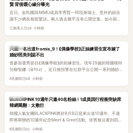
賢 背後暖心緣分曝光
近日，金民國與AKMU成員李秀賢一同現身瑞士，意外的組合
讓不少網友相當驚訝。兩人過去幾乎沒有公開交集，如今卻一
起踏上瑞士之旅，也讓粉絲紛紛好奇：「他們到底是怎麼認識
18 小時前
江南美人
的？」
K-POP
只差一名出道fromis_9！《偶像學校》正妹練習生宣布嫁了
婚紗照美到認不出
曾參加選秀節目《偶像學校》的前練習生、現年29歲的韓國模特
兒柳智娜（유지나），近日無預警在社群平台公開一系列婚紗
照，親自宣布即將步入婚姻，消息曝光後讓不少曾追看節目的
20 小時前
K氏鄉民
粉絲又驚又喜，紛紛送上祝福。
K-POP
BLACKPINK 10週年只邀40名粉絲！1成員因行程衝突缺席
韓網罵翻：太敷衍
韓國人氣女團BLACKPINK將於8月8日迎來出道10週年，不過
即將舉辦的10週年紀念Meet & Greet活動，依舊無法看到四人
合體。根據韓媒《MyDaily》7日報導，當天將由Jisoo（智秀）、
21 小時前
K氏鄉民