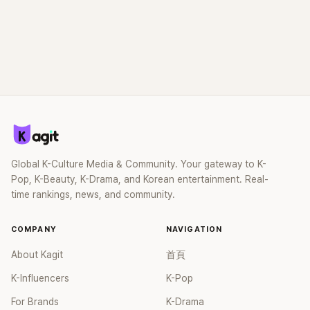
Global K-Culture Media & Community. Your gateway to K-
Pop, K-Beauty, K-Drama, and Korean entertainment. Real-
time rankings, news, and community.
COMPANY
NAVIGATION
About Kagit
首頁
K-Influencers
K-Pop
For Brands
K-Drama