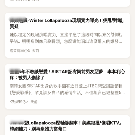
五官與清新空靈的氣質也擄獲大批粉絲。近日，她因分享一組
近況照意外掀起熱議，不是因為仙氣十足的美貌，而是藏在纖
細身材下的超狂背肌與肩膀線條，反差感十足，讓不少網友看
熱議討論
韓娛熱議-Winter Lollapalooza現場實力曝光！狠甩「對嘴」
傻直呼：「原來她身材這麼猛！」
質疑
她以穩定的現場演唱實力，直接平息了這段時間以來的「對嘴」
爭議。明明瘦到像只剩骨頭，怎麼還能唱出這麼驚人的爆發力
和音量？
3 天前
泡菜鄉民
韓星
整整5年不敢談戀愛！SISTAR韶宥揭前男友惡夢 李孝利心
疼：被男人傷慘了
南韓女團SISTAR出身的歌手韶宥近日登上JTBC戀愛談話節目
《戀愛戰爭》，罕見談及自己的感情生活，不僅坦言已經整整5
年沒有談戀愛，更首度透露空窗至今的原因，全與上一段戀情
3 天前
K氏鄉民
有關，一番真心告白讓現場來賓都相當震驚。
K-POP
Jennie登Lollapalooza壓軸慘翻車！美媒狠批「像唱KTV」
韓網補刀：別再拿體力當藉口