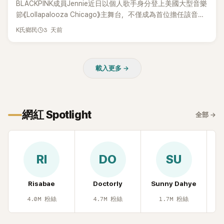
BLACKPINK成員Jennie近日以個人歌手身分登上美國大型音樂
節《Lollapalooza Chicago》主舞台，不僅成為首位擔任該音樂
節Headliner（壓軸主秀）的K-POP女SOLO歌手，寫下全新紀
3 天前
K氏鄉民
錄。然而，演出結束後卻掀起兩極評價，不僅現場歌唱實力遭
部分網友質疑，就連美國當地媒體也毫不留情給出負評，甚至
形容整場演出「就像一場豪華KTV」。
載入更多 →
網紅 Spotlight
全部
→
RI
DO
SU
Risabae
Doctorly
Sunny Dahye
H
4.0M
粉絲
4.7M
粉絲
1.7M
粉絲