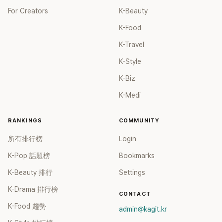
For Creators
K-Beauty
K-Food
K-Travel
K-Style
K-Biz
K-Medi
RANKINGS
COMMUNITY
所有排行榜
Login
K-Pop 話題榜
Bookmarks
K-Beauty 排行
Settings
K-Drama 排行榜
CONTACT
K-Food 趨勢
admin@kagit.kr