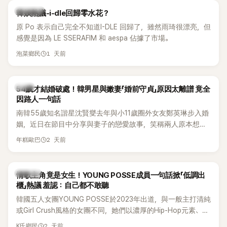
熱議討論
韓娛熱議-i-dle回歸零水花？
原 Po 表示自己完全不知道I-DLE 回歸了，雖然雨琦很漂亮，但
感覺是因為 LE SSERAFIM 和 aespa 佔據了市場。
1 天前
泡菜鄉民
韓星
54歲才結婚破處！韓男星與嫩妻「婚前守貞」原因太離譜 竟全
因路人一句話
南韓55歲知名諧星沈賢燮去年與小11歲圈外女友鄭英琳步入婚
姻，近日在節目中分享與妻子的戀愛故事，笑稱兩人原本想享
受兩人世界，沒想到站在飯店門口時竟被路人認出，還一路替
2 天前
年糕歐巴
他們加油打氣，讓他害羞到最後直接放棄進飯店，意外成了婚
前一直堅守「婚前守貞」的原因之一。
K-POP
情歌主角竟是女生！YOUNG POSSE成員一句話掀「低調出
櫃」熱議 羞認：自己都不敢聽
韓國五人女團YOUNG POSSE於2023年出道，與一般主打清純
或Girl Crush風格的女團不同，她們以濃厚的Hip-Hop元素、自
創Rap及成員親自參與創作為特色，MV也融入美式街頭、塗
2 天前
K氏鄉民