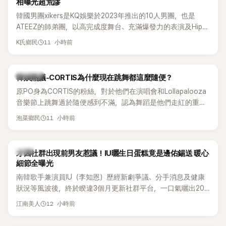
相曝光超荒謬
韓國男團xikers是KQ娛樂於2023年推出的10人男團，也是
ATEEZ的師弟團，以高完成度舞台、充滿爆發力的表演及Hip-
Hop風格聞名，出道後迅速累積大批海內外粉絲，近年也陸續
11 小時前
K氏鄉民
登上Lollapalooza等國際大型音樂節，展現新生代男團的舞台
實力。
熱議討論
韓娛熱議-CORTIS為什麼現在跳舞都這麼隨便？
原PO身為CORTIS的粉絲，對於他們在演唱會和Lollapalooza
音樂節上跳舞過於隨便感到不滿，認為舞蹈是他們走紅的重要
原因，希望他們能更認真地表演。
11 小時前
泡菜鄉民
韓星
才因社群出現前男友惹議！IU曬生日蛋糕竟是邊佑錫送 暖心
細節全曝光
南韓歌手兼演員IU（李知恩）歷經新劇爭議、分手消息及健康
狀況等風波後，終於睽違3個月更新社群平台，一口氣曬出20
張近況照，讓大批粉絲又驚又喜。其中，一張生日蛋糕照意外
12 小時前
江南美人
掀起熱議，不僅送禮人的身分曝光，就連貼文背景音樂也被眼
尖網友發現暗藏玄機，在韓網引發兩波討論。