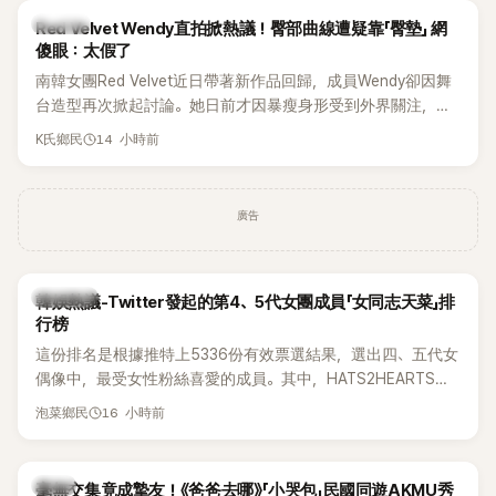
K-POP
Red Velvet Wendy直拍掀熱議！臀部曲線遭疑靠「臀墊」 網
傻眼：太假了
南韓女團Red Velvet近日帶著新作品回歸，成員Wendy卻因舞
台造型再次掀起討論。她日前才因暴瘦身形受到外界關注，又
被質疑在舞台上使用臀墊，如今最新打歌舞台曝光後，再度因
14 小時前
K氏鄉民
身形比例引發熱議。
廣告
熱議討論
韓娛熱議-Twitter發起的第4、5代女團成員「女同志天菜」排
行榜
這份排名是根據推特上5336份有效票選結果，選出四、五代女
偶像中，最受女性粉絲喜愛的成員。其中，HATS2HEARTS成
員包攬了前三名，展現了她們在女性社群中的高人氣。
16 小時前
泡菜鄉民
韓星
毫無交集竟成摯友！《爸爸去哪》「小哭包」民國同遊AKMU秀