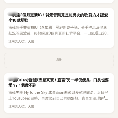
Rosé與Jennie出席，Lisa則因行程安排確定缺席，再度引發粉
絲熱議。
韓星
IU睽違3個月更新IG！背景音樂竟是前男友的歌 對方才認愛
小18歲新歡
南韓歌手兼演員IU（李知恩）歷經新劇爭議、分手消息及健康
狀況等風波後，終於睽違3個月更新社群平台，一口氣曬出20
張近況照，讓大批粉絲又驚又喜。不過，比起照片本身，更引
1 天前
江南美人
發熱議的是，她竟選用前男友張基河所屬樂團的歌曲作為背景
音樂，意外掀起韓網討論。
廣告
韓星
45歲Brian拒婚原因超真實！直言「另一半便便臭、口臭也要
愛？」：我做不到
南韓男團 Fly to the Sky 成員Brian向來以愛乾淨聞名，近日登
上YouTube節目時，再度談到自己的婚姻觀，直言無法理解「連
另一半的口臭、便便臭都要愛」這種說法，更大方表明自己是不
1 天前
江南美人
婚主義者，一番超直白發言掀起熱議。