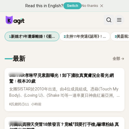
Read this in English?
Switch
No thanks
1
2
3
新婚才1年遭爆離婚！《藍…
主持11年突退《認哥》！…
黃晸珉
最新
全部
→
K-POP
SISTAR孝琳罕見素顏曝光！卸下濃妝真實膚況全看光 網
驚：根本20歲
女團SISTAR於2010年出道，由4位成員組成，憑藉〈Touch My
Body〉、〈Loving U〉、〈Shake It〉等一連串夏日神曲紅遍亞洲，
獲封「夏日女王」。不過，團體在出道滿7年後宣布解散，成員各
11 小時前
K氏鄉民
自投入個人演藝事業。向來以性感火辣形象和強大舞台氣場著
稱的孝琳，近日在社群分享與「排球女王」金軟景聚餐的日常，
不僅展現兩人多年不變的好交情，她幾乎素顏入鏡的真實模
K-POP
男團成員聊天突冒18禁發言？竟喊「我要打手槍」嚇壞粉絲 真
樣，也意外掀起網友熱議。