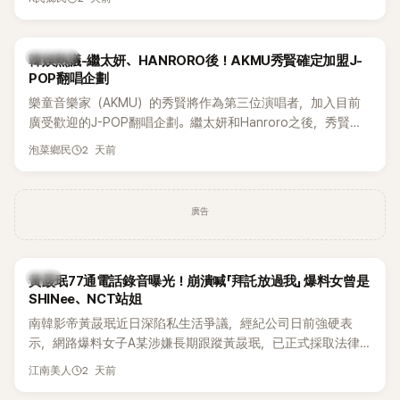
鴉、滑板等文化元素。雖然並非出身四大經紀公司，仍憑藉鮮
明的音樂風格，在海外尤其是歐美市場累積不少人氣，逐漸成
為第五代女團中極具辨識度的新生代代表之一。
熱議討論
韓娛熱議-繼太妍、HANRORO後！AKMU秀賢確定加盟J-
POP翻唱企劃
樂童音樂家（AKMU）的秀賢將作為第三位演唱者，加入目前
廣受歡迎的J-POP翻唱企劃。繼太妍和Hanroro之後，秀賢已
獲選為第三首翻唱歌曲的主唱，並於近期完成錄音。
2 天前
泡菜鄉民
廣告
韓星
黃晸珉77通電話錄音曝光！崩潰喊「拜託放過我」 爆料女曾是
SHINee、NCT站姐
南韓影帝黃晸珉近日深陷私生活爭議，經紀公司日前強硬表
示，網路爆料女子A某涉嫌長期跟蹤黃晸珉，已正式採取法律
行動。不過，A並未停止發聲，持續透過社群平台公開爆料，反
2 天前
江南美人
駁經紀公司的說法，強調兩人一直維持雙向聯繫，並非外界所