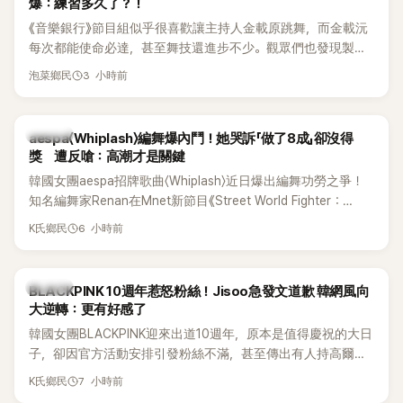
爆：練習多久了？！
《音樂銀行》節目組似乎很喜歡讓主持人金載原跳舞，而金載沅
每次都能使命必達，甚至舞技還進步不少。觀眾們也發現製作
單位對此樂此不疲。
3 小時前
泡菜鄉民
K-POP
aespa〈Whiplash〉編舞爆內鬥！她哭訴「做了8成」卻沒得
獎 遭反嗆：高潮才是關鍵
韓國女團aespa招牌歌曲〈Whiplash〉近日爆出編舞功勞之爭！
知名編舞家Renan在Mnet新節目《Street World Fighter：
Directors' War》預告中，公開談及自己在〈Whiplash〉編舞上的
6 小時前
K氏鄉民
貢獻，直言明明自己完成約8成舞蹈，2025 KOREA Awards「年
度編舞大賞」卻由Lachica拿走，讓她至今仍感到相當不平。
K-POP
BLACKPINK 10週年惹怒粉絲！Jisoo急發文道歉 韓網風向
大逆轉：更有好感了
韓國女團BLACKPINK迎來出道10週年，原本是值得慶祝的大日
子，卻因官方活動安排引發粉絲不滿，甚至傳出有人持高爾夫
球桿到YG娛樂大樓鬧事。Jisoo今（8日）也親自發文向BLINK
7 小時前
K氏鄉民
道歉，坦言這次紀念日「好像是充滿歉意的一天」。