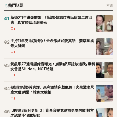
熱門話題
本週
新婚才1年遭爆離婚！《藍調》韓志旼唐氏症姊二度回
01
應 真實婚姻現況曝光
1
主持11年突退《認哥》！金希澈終於說真話 姜鎬童成
02
最大關鍵
1
黃晸珉77通電話錄音曝光！崩潰喊「拜託放過我」 爆料
03
女曾是SHINee、NCT站姐
1
《給你夢想》黃寅燁、惠利激情床戲瘋傳！火辣激吻尺
04
度太猛 網驚：韓劇太敢拍
1
IU睽違3個月更新IG！背景音樂竟是前男友的歌 對方
05
才認愛小18歲新歡