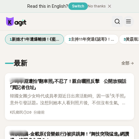
Read this in English?
Switch
No thanks
1
2
3
新婚才1年遭爆離婚！《藍…
主持11年突退《認哥》！…
黃晸珉
最新
全部
→
K-POP
少時孝淵遭拍「翻車照」不忍了！親自曬照反擊 公開放狠話
「買記者住址」
韓國女團少女時代成員孝淵近日出席活動時，因一張「失手照」
意外引發話題。沒想到她本人看到照片後，不但沒有生氣，反
而親自把照片放上IG限時動態開玩笑，甚至幽默喊話要「買記者
20 分鐘前
K氏鄉民
的住址」，讓網友全笑翻。
熱議討論
韓娛熱議-金載原《音樂銀行》被拱跳舞！「舞技突飛猛進」網讚