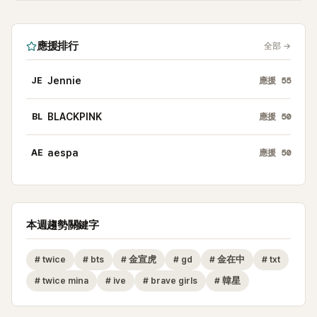
應援排行
全部
→
JE
Jennie
應援
55
BL
BLACKPINK
應援
50
AE
aespa
應援
50
本週趨勢關鍵字
#
twice
#
bts
#
金宣虎
#
gd
#
金在中
#
txt
#
twice mina
#
ive
#
brave girls
#
韓星