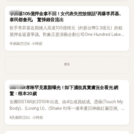
韓星
李昇基105億押金拿不回！女代表失控放狠話「再爆李昇基、
泰民都會死」 驚悚錄音流出
歌手李昇基近期捲入高達105億韓元（約新台幣2.3億元）的租
屋押金返還爭議，對象正是演藝企劃公司One Hundred Label
代表車佳媛(차가원)。如今事件再掀風波，YouTuber李鎮浩公開
8 小時前
年糕歐巴
一段與車佳媛過去的通話錄音，當中出現「李昇基身邊的人會全
部死掉」等激烈言論，引發外界譁然。
廣告
K-POP
SISTAR孝琳罕見素顏曝光！卸下濃妝真實膚況全看光 網
驚：根本20歲
女團SISTAR於2010年出道，由4位成員組成，憑藉〈Touch My
Body〉、〈Loving U〉、〈Shake It〉等一連串夏日神曲紅遍亞洲，
獲封「夏日女王」。不過，團體在出道滿7年後宣布解散，成員各
21 小時前
K氏鄉民
自投入個人演藝事業。向來以性感火辣形象和強大舞台氣場著
稱的孝琳，近日在社群分享與「排球女王」金軟景聚餐的日常，