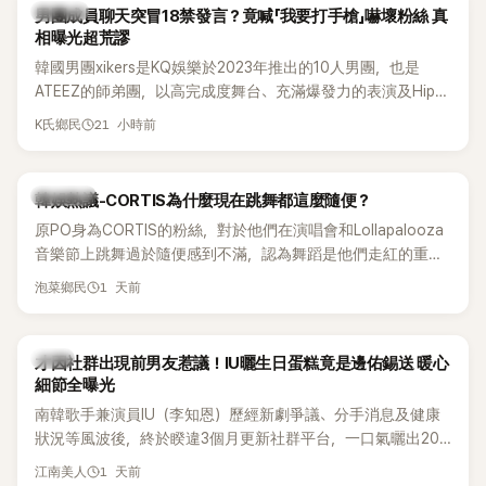
不僅展現兩人多年不變的好交情，她幾乎素顏入鏡的真實模
K-POP
男團成員聊天突冒18禁發言？竟喊「我要打手槍」嚇壞粉絲 真
樣，也意外掀起網友熱議。
相曝光超荒謬
韓國男團xikers是KQ娛樂於2023年推出的10人男團，也是
ATEEZ的師弟團，以高完成度舞台、充滿爆發力的表演及Hip-
Hop風格聞名，出道後迅速累積大批海內外粉絲，近年也陸續
21 小時前
K氏鄉民
登上Lollapalooza等國際大型音樂節，展現新生代男團的舞台
實力。
熱議討論
韓娛熱議-CORTIS為什麼現在跳舞都這麼隨便？
原PO身為CORTIS的粉絲，對於他們在演唱會和Lollapalooza
音樂節上跳舞過於隨便感到不滿，認為舞蹈是他們走紅的重要
原因，希望他們能更認真地表演。
1 天前
泡菜鄉民
韓星
才因社群出現前男友惹議！IU曬生日蛋糕竟是邊佑錫送 暖心
細節全曝光
南韓歌手兼演員IU（李知恩）歷經新劇爭議、分手消息及健康
狀況等風波後，終於睽違3個月更新社群平台，一口氣曬出20
張近況照，讓大批粉絲又驚又喜。其中，一張生日蛋糕照意外
1 天前
江南美人