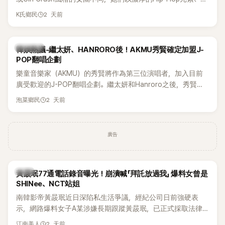
創Rap及成員親自參與創作為特色，MV也融入美式街頭、塗
2 天前
K氏鄉民
鴉、滑板等文化元素。雖然並非出身四大經紀公司，仍憑藉鮮
明的音樂風格，在海外尤其是歐美市場累積不少人氣，逐漸成
為第五代女團中極具辨識度的新生代代表之一。
熱議討論
韓娛熱議-繼太妍、HANRORO後！AKMU秀賢確定加盟J-
POP翻唱企劃
樂童音樂家（AKMU）的秀賢將作為第三位演唱者，加入目前
廣受歡迎的J-POP翻唱企劃。繼太妍和Hanroro之後，秀賢已
獲選為第三首翻唱歌曲的主唱，並於近期完成錄音。
2 天前
泡菜鄉民
廣告
韓星
黃晸珉77通電話錄音曝光！崩潰喊「拜託放過我」 爆料女曾是
SHINee、NCT站姐
南韓影帝黃晸珉近日深陷私生活爭議，經紀公司日前強硬表
示，網路爆料女子A某涉嫌長期跟蹤黃晸珉，已正式採取法律
行動。不過，A並未停止發聲，持續透過社群平台公開爆料，反
2 天前
江南美人