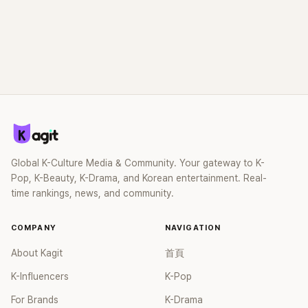
Global K-Culture Media & Community. Your gateway to K-
Pop, K-Beauty, K-Drama, and Korean entertainment. Real-
time rankings, news, and community.
COMPANY
NAVIGATION
About Kagit
首頁
K-Influencers
K-Pop
For Brands
K-Drama