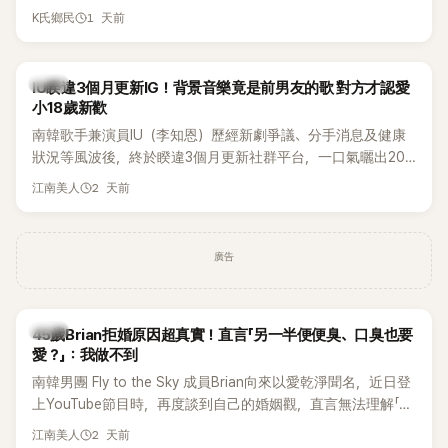
合體。根據韓媒《MyDaily》7日報導，當天將由Jisoo（智秀）、
1 天前
K氏鄉民
Rosé與Jennie出席，Lisa則因行程安排確定缺席，再度引發粉
絲熱議。
韓星
IU睽違3個月更新IG！背景音樂竟是前男友的歌 對方才認愛
小18歲新歡
南韓歌手兼演員IU（李知恩）歷經新劇爭議、分手消息及健康
狀況等風波後，終於睽違3個月更新社群平台，一口氣曬出20
張近況照，讓大批粉絲又驚又喜。不過，比起照片本身，更引
2 天前
江南美人
發熱議的是，她竟選用前男友張基河所屬樂團的歌曲作為背景
音樂，意外掀起韓網討論。
廣告
韓星
45歲Brian拒婚原因超真實！直言「另一半便便臭、口臭也要
愛？」：我做不到
南韓男團 Fly to the Sky 成員Brian向來以愛乾淨聞名，近日登
上YouTube節目時，再度談到自己的婚姻觀，直言無法理解「連
另一半的口臭、便便臭都要愛」這種說法，更大方表明自己是不
2 天前
江南美人