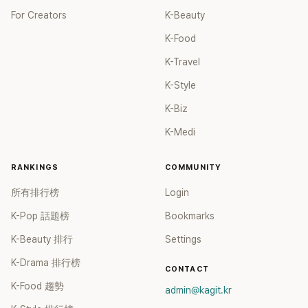
For Creators
K-Beauty
K-Food
K-Travel
K-Style
K-Biz
K-Medi
RANKINGS
COMMUNITY
所有排行榜
Login
K-Pop 話題榜
Bookmarks
K-Beauty 排行
Settings
K-Drama 排行榜
CONTACT
K-Food 趨勢
admin@kagit.kr