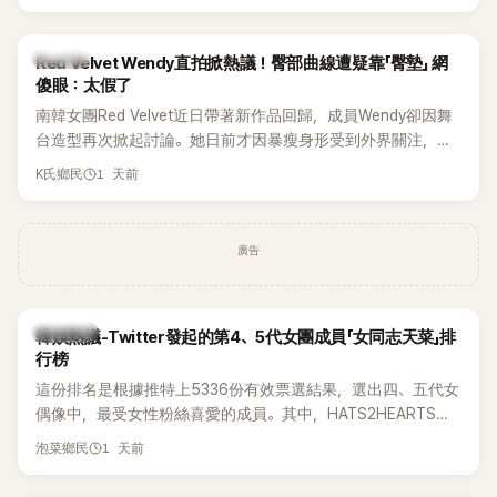
掀起熱議，不僅送禮人的身分曝光，就連貼文背景音樂也被眼
尖網友發現暗藏玄機，在韓網引發兩波討論。
K-POP
Red Velvet Wendy直拍掀熱議！臀部曲線遭疑靠「臀墊」 網
傻眼：太假了
南韓女團Red Velvet近日帶著新作品回歸，成員Wendy卻因舞
台造型再次掀起討論。她日前才因暴瘦身形受到外界關注，又
被質疑在舞台上使用臀墊，如今最新打歌舞台曝光後，再度因
1 天前
K氏鄉民
身形比例引發熱議。
廣告
熱議討論
韓娛熱議-Twitter發起的第4、5代女團成員「女同志天菜」排
行榜
這份排名是根據推特上5336份有效票選結果，選出四、五代女
偶像中，最受女性粉絲喜愛的成員。其中，HATS2HEARTS成
員包攬了前三名，展現了她們在女性社群中的高人氣。
1 天前
泡菜鄉民