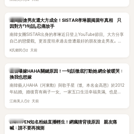
駁經紀公司的說法，強調兩人一直維持雙向聯繫，並非外界所
稱的單方面騷擾。如今，韓媒《Dispatch》再曝光雙方77通電話
的錄音內容，而A也首度承認自己過去曾是SHINee、NCT等偶
K-POP
遭閨蜜搶男友還大方成全！SISTAR孝琳親揭當年真相 只
像團體的「站姐」，事件持續延燒。
因對方「1句話」忍痛放手
南韓女團SISTAR出身的孝琳近日登上YouTube節目，大方分享
自己的戀愛觀，更首度坦承過去曾遭最好的朋友搶走男友。她
表示，當時選擇瀟灑放手，但如果同樣的事情現在再發生，「我
2 天前
K氏鄉民
絕對不會坐視不管」，直率發言掀起熱議。
韓星
星首曝嫁HAHA關鍵原因！一句話徹底打動她 網全被暖哭：
換我也想嫁
南韓藝人HAHA（河東勳）與歌手星（별，本名金高恩）於2012
年結婚，婚後育有兩子一女，一家五口生活幸福美滿，也是韓
國演藝圈公認的模範夫妻。近日，星首度公開當年決定嫁給
2 天前
江南美人
HAHA的關鍵原因，竟是一句讓她至今仍難忘的話，也成為她
點頭步入婚姻的最大理由。
K-POP
ENHYPEN知名粉絲直播輕生！網瘋猜背後原因 親友痛
喊：請不要再揣測