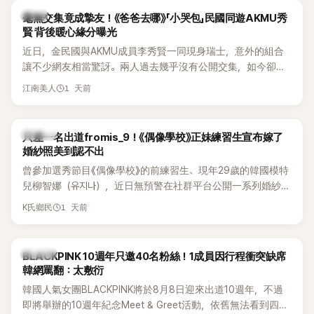
韓星
毫無交集竟成摯友！《爸爸去哪》「小哭包」民國同遊AKMU秀
賢 背後暖心緣分曝光
近日，金民國與AKMU成員李秀賢一同現身瑞士，意外的組合
讓不少網友相當驚訝。兩人過去幾乎沒有公開交集，如今卻一
起踏上瑞士之旅，也讓粉絲紛紛好奇：「他們到底是怎麼認識
1 天前
江南美人
的？」
K-POP
只差一名出道fromis_9！《偶像學校》正妹練習生宣布嫁了
婚紗照美到認不出
曾參加選秀節目《偶像學校》的前練習生、現年29歲的韓國模特
兒柳智娜（유지나），近日無預警在社群平台公開一系列婚紗
照，親自宣布即將步入婚姻，消息曝光後讓不少曾追看節目的
1 天前
K氏鄉民
粉絲又驚又喜，紛紛送上祝福。
K-POP
BLACKPINK 10週年只邀40名粉絲！1成員因行程衝突缺席
韓網罵翻：太敷衍
韓國人氣女團BLACKPINK將於8月8日迎來出道10週年，不過
即將舉辦的10週年紀念Meet & Greet活動，依舊無法看到四人