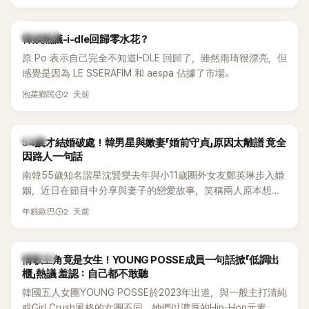
婚主義者，一番超直白發言掀起熱議。
熱議討論
韓娛熱議-i-dle回歸零水花？
原 Po 表示自己完全不知道I-DLE 回歸了，雖然雨琦很漂亮，但
感覺是因為 LE SSERAFIM 和 aespa 佔據了市場。
2 天前
泡菜鄉民
韓星
54歲才結婚破處！韓男星與嫩妻「婚前守貞」原因太離譜 竟全
因路人一句話
南韓55歲知名諧星沈賢燮去年與小11歲圈外女友鄭英琳步入婚
姻，近日在節目中分享與妻子的戀愛故事，笑稱兩人原本想享
受兩人世界，沒想到站在飯店門口時竟被路人認出，還一路替
2 天前
年糕歐巴
他們加油打氣，讓他害羞到最後直接放棄進飯店，意外成了婚
前一直堅守「婚前守貞」的原因之一。
K-POP
情歌主角竟是女生！YOUNG POSSE成員一句話掀「低調出
櫃」熱議 羞認：自己都不敢聽
韓國五人女團YOUNG POSSE於2023年出道，與一般主打清純
或Girl Crush風格的女團不同，她們以濃厚的Hip-Hop元素、自