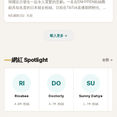
韓國近日發生一起令人震驚的悲劇。一名在ENHYPEN粉絲圈
頗具知名度的日本籍女粉絲，日前在TikTok直播期間輕生，最
終不幸身亡，消息曝光後震驚韓網，也讓不少粉絲湧入社群平
2 天前
K氏鄉民
台哀悼。事發後，死者親友也陸續出面證實噩耗，並呼籲外界
停止揣測，盼逝者安息。
載入更多 →
網紅 Spotlight
全部
→
RI
DO
SU
Risabae
Doctorly
Sunny Dahye
H
4.0M
粉絲
4.7M
粉絲
1.7M
粉絲