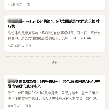
被質疑在舞台上使用臀墊，如今最新打歌舞台曝光後，再度因
1 天前
K氏鄉民
身形比例引發熱議。
熱議討論
韓娛熱議-Twitter發起的第4、5代女團成員「女同志天菜」排
行榜
這份排名是根據推特上5336份有效票選結果，選出四、五代女
偶像中，最受女性粉絲喜愛的成員。其中，HATS2HEARTS成
員包攬了前三名，展現了她們在女性社群中的高人氣。
1 天前
泡菜鄉民
廣告
韓星
毫無交集竟成摯友！《爸爸去哪》「小哭包」民國同遊AKMU秀
賢 背後暖心緣分曝光
近日，金民國與AKMU成員李秀賢一同現身瑞士，意外的組合
讓不少網友相當驚訝。兩人過去幾乎沒有公開交集，如今卻一
起踏上瑞士之旅，也讓粉絲紛紛好奇：「他們到底是怎麼認識
1 天前
江南美人