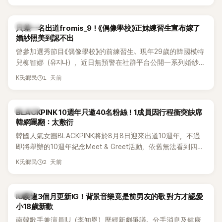
的？」
K-POP
只差一名出道fromis_9！《偶像學校》正妹練習生宣布嫁了
婚紗照美到認不出
曾參加選秀節目《偶像學校》的前練習生、現年29歲的韓國模特
兒柳智娜（유지나），近日無預警在社群平台公開一系列婚紗
照，親自宣布即將步入婚姻，消息曝光後讓不少曾追看節目的
1 天前
K氏鄉民
粉絲又驚又喜，紛紛送上祝福。
K-POP
BLACKPINK 10週年只邀40名粉絲！1成員因行程衝突缺席
韓網罵翻：太敷衍
韓國人氣女團BLACKPINK將於8月8日迎來出道10週年，不過
即將舉辦的10週年紀念Meet & Greet活動，依舊無法看到四人
合體。根據韓媒《MyDaily》7日報導，當天將由Jisoo（智秀）、
2 天前
K氏鄉民
Rosé與Jennie出席，Lisa則因行程安排確定缺席，再度引發粉
絲熱議。
韓星
IU睽違3個月更新IG！背景音樂竟是前男友的歌 對方才認愛
小18歲新歡
南韓歌手兼演員IU（李知恩）歷經新劇爭議、分手消息及健康