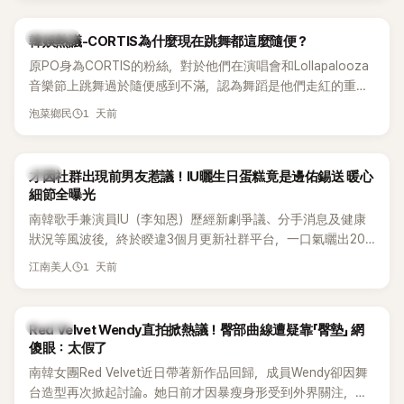
實力。
熱議討論
韓娛熱議-CORTIS為什麼現在跳舞都這麼隨便？
原PO身為CORTIS的粉絲，對於他們在演唱會和Lollapalooza
音樂節上跳舞過於隨便感到不滿，認為舞蹈是他們走紅的重要
原因，希望他們能更認真地表演。
1 天前
泡菜鄉民
韓星
才因社群出現前男友惹議！IU曬生日蛋糕竟是邊佑錫送 暖心
細節全曝光
南韓歌手兼演員IU（李知恩）歷經新劇爭議、分手消息及健康
狀況等風波後，終於睽違3個月更新社群平台，一口氣曬出20
張近況照，讓大批粉絲又驚又喜。其中，一張生日蛋糕照意外
1 天前
江南美人
掀起熱議，不僅送禮人的身分曝光，就連貼文背景音樂也被眼
尖網友發現暗藏玄機，在韓網引發兩波討論。
K-POP
Red Velvet Wendy直拍掀熱議！臀部曲線遭疑靠「臀墊」 網
傻眼：太假了
南韓女團Red Velvet近日帶著新作品回歸，成員Wendy卻因舞
台造型再次掀起討論。她日前才因暴瘦身形受到外界關注，又