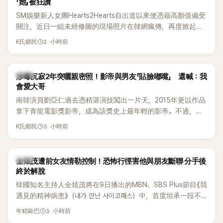
「她」被狂讚
SM娛樂新人女團Hearts2Hearts自出道以來便憑藉高顏值備受
關注，近日一組未經修圖的現場照片在韓網瘋傳，再度掀起熱
烈討論，不少看過本人的網友更直呼：「真人比照片還漂亮！」
2 小時前
K氏鄉民
韓星
涉毒沉寂2年突曬親密照！影帝與男友「貼臉嘟嘴」 還喊：我
會愛大哥
南韓演員劉亞仁過去憑精湛演技闖出一片天，2015年更以作品
拿下青龍電影獎影帝，成為該獎史上最年輕的影帝。不過，他
2023年爆出涉毒風波後，演藝事業受到重創，後續又牽扯與男
3 小時前
K氏鄉民
性友人崔河那之間的相關爭議，近年幾乎淡出演藝圈，鮮少公
開露面。
韓星
全炫茂遭前女友情勒控制！恐怖行徑害他與朋友斷聯 分手後
終於解脫
韓國知名主持人全炫茂將在9日播出的MBN、SBS Plus節目《我
遇見的精神病患》（내가 만난 사이코패스）中，首度坦承一段不
堪回首的戀愛經歷，自爆曾遭前女友過度控制，不僅走到哪都
3 小時前
年糕歐巴
得開視訊報備，最後甚至因此和朋友失去聯絡，分手後朋友的