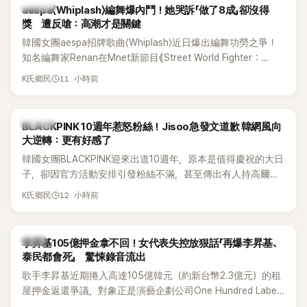
K-POP
aespa〈Whiplash〉編舞爆內鬥！她哭訴「做了8成」卻沒得
獎 遭反嗆：高潮才是關鍵
韓國女團aespa招牌歌曲〈Whiplash〉近日爆出編舞功勞之爭！
知名編舞家Renan在Mnet新節目《Street World Fighter：
Directors' War》預告中，公開談及自己在〈Whiplash〉編舞上的
11 小時前
K氏鄉民
貢獻，直言明明自己完成約8成舞蹈，2025 KOREA Awards「年
度編舞大賞」卻由Lachica拿走，讓她至今仍感到相當不平。
K-POP
BLACKPINK 10週年惹怒粉絲！Jisoo急發文道歉 韓網風向
大逆轉：更有好感了
韓國女團BLACKPINK迎來出道10週年，原本是值得慶祝的大日
子，卻因官方活動安排引發粉絲不滿，甚至傳出有人持高爾夫
球桿到YG娛樂大樓鬧事。Jisoo今（8日）也親自發文向BLINK
12 小時前
K氏鄉民
道歉，坦言這次紀念日「好像是充滿歉意的一天」。
韓星
李昇基105億押金拿不回！女代表失控放狠話「再爆李昇基、
泰民都會死」 驚悚錄音流出
歌手李昇基近期捲入高達105億韓元（約新台幣2.3億元）的租
屋押金返還爭議，對象正是演藝企劃公司One Hundred Label
代表車佳媛(차가원)。如今事件再掀風波，YouTuber李鎮浩公開