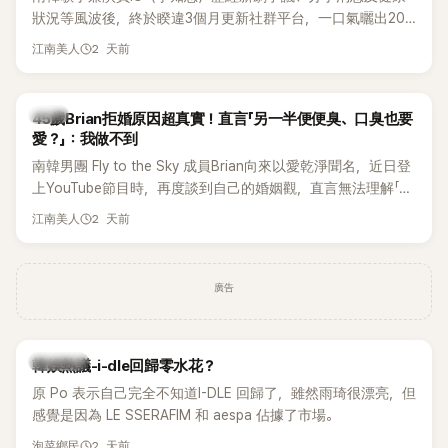
狀況等風波後，終於睽違3個月更新社群平台，一口氣曬出20
張近況照，讓大批粉絲又驚又喜。不過，比起照片本身，更引
2 天前
江南美人
發熱議的是，她竟選用前男友張基河所屬樂團的歌曲作為背景
音樂，意外掀起韓網討論。
韓星
45歲Brian拒婚原因超真實！直言「另一半便便臭、口臭也要
愛？」：我做不到
南韓男團 Fly to the Sky 成員Brian向來以愛乾淨聞名，近日登
上YouTube節目時，再度談到自己的婚姻觀，直言無法理解「連
另一半的口臭、便便臭都要愛」這種說法，更大方表明自己是不
2 天前
江南美人
婚主義者，一番超直白發言掀起熱議。
廣告
熱議討論
韓娛熱議-i-dle回歸零水花？
原 Po 表示自己完全不知道I-DLE 回歸了，雖然雨琦很漂亮，但
感覺是因為 LE SSERAFIM 和 aespa 佔據了市場。
2 天前
泡菜鄉民