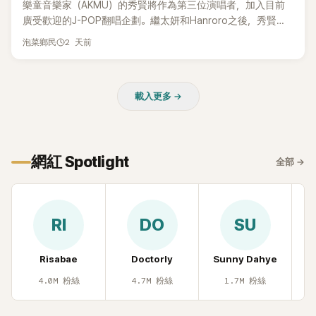
樂童音樂家（AKMU）的秀賢將作為第三位演唱者，加入目前
廣受歡迎的J-POP翻唱企劃。繼太妍和Hanroro之後，秀賢已
獲選為第三首翻唱歌曲的主唱，並於近期完成錄音。
2 天前
泡菜鄉民
載入更多 →
網紅 Spotlight
全部
→
RI
DO
SU
Risabae
Doctorly
Sunny Dahye
H
4.0M
粉絲
4.7M
粉絲
1.7M
粉絲