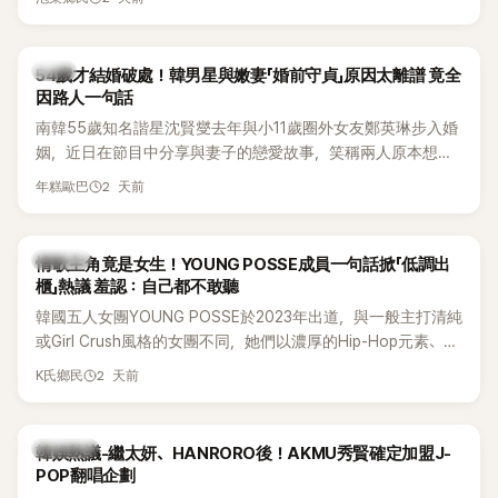
韓星
54歲才結婚破處！韓男星與嫩妻「婚前守貞」原因太離譜 竟全
因路人一句話
南韓55歲知名諧星沈賢燮去年與小11歲圈外女友鄭英琳步入婚
姻，近日在節目中分享與妻子的戀愛故事，笑稱兩人原本想享
受兩人世界，沒想到站在飯店門口時竟被路人認出，還一路替
2 天前
年糕歐巴
他們加油打氣，讓他害羞到最後直接放棄進飯店，意外成了婚
前一直堅守「婚前守貞」的原因之一。
K-POP
情歌主角竟是女生！YOUNG POSSE成員一句話掀「低調出
櫃」熱議 羞認：自己都不敢聽
韓國五人女團YOUNG POSSE於2023年出道，與一般主打清純
或Girl Crush風格的女團不同，她們以濃厚的Hip-Hop元素、自
創Rap及成員親自參與創作為特色，MV也融入美式街頭、塗
2 天前
K氏鄉民
鴉、滑板等文化元素。雖然並非出身四大經紀公司，仍憑藉鮮
明的音樂風格，在海外尤其是歐美市場累積不少人氣，逐漸成
為第五代女團中極具辨識度的新生代代表之一。
熱議討論
韓娛熱議-繼太妍、HANRORO後！AKMU秀賢確定加盟J-
POP翻唱企劃