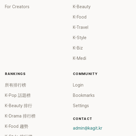
For Creators
K-Beauty
K-Food
K-Travel
K-Style
K-Biz
K-Medi
RANKINGS
COMMUNITY
所有排行榜
Login
K-Pop 話題榜
Bookmarks
K-Beauty 排行
Settings
K-Drama 排行榜
CONTACT
K-Food 趨勢
admin@kagit.kr