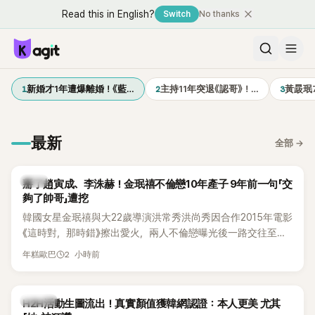
Read this in English?
Switch
No thanks
1
2
3
新婚才1年遭爆離婚！《藍…
主持11年突退《認哥》！…
黃晸珉
最新
全部
→
韓星
掰了趙寅成、李洙赫！金珉禧不倫戀10年產子 9年前一句「交
夠了帥哥」遭挖
韓國女星金珉禧與大22歲導演洪常秀洪尚秀因合作2015年電影
《這時對，那時錯》擦出愛火，兩人不倫戀曝光後一路交往至
今，戀情已持續近10年，並於去年迎來兩人的兒子。金珉禧也
2 小時前
年糕歐巴
將透過洪常秀執導的新片《無處安放我的眼睛》（暫譯，
Nowhere To Lay My Eyes）正式回歸大銀幕，這也是她產後
首度以演員身分復出。不過，新片尚未上映，她9年前電影中的
K-POP
H2H活動生圖流出！真實顏值獲韓網認證：本人更美 尤其
一句台詞卻突然被韓網翻出，意外再度掀起熱議。