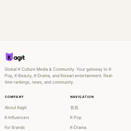
Global K-Culture Media & Community. Your gateway to K-
Pop, K-Beauty, K-Drama, and Korean entertainment. Real-
time rankings, news, and community.
COMPANY
NAVIGATION
About Kagit
首頁
K-Influencers
K-Pop
For Brands
K-Drama