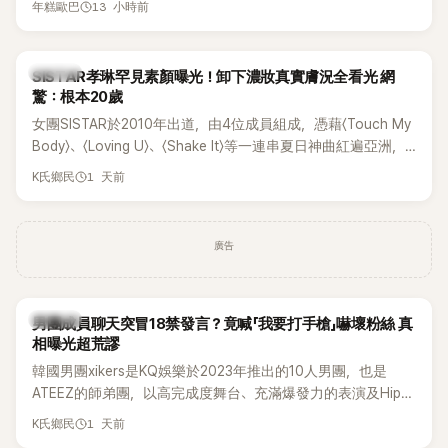
13 小時前
年糕歐巴
一段與車佳媛過去的通話錄音，當中出現「李昇基身邊的人會全
部死掉」等激烈言論，引發外界譁然。
K-POP
SISTAR孝琳罕見素顏曝光！卸下濃妝真實膚況全看光 網
驚：根本20歲
女團SISTAR於2010年出道，由4位成員組成，憑藉〈Touch My
Body〉、〈Loving U〉、〈Shake It〉等一連串夏日神曲紅遍亞洲，
獲封「夏日女王」。不過，團體在出道滿7年後宣布解散，成員各
1 天前
K氏鄉民
自投入個人演藝事業。向來以性感火辣形象和強大舞台氣場著
稱的孝琳，近日在社群分享與「排球女王」金軟景聚餐的日常，
不僅展現兩人多年不變的好交情，她幾乎素顏入鏡的真實模
廣告
樣，也意外掀起網友熱議。
K-POP
男團成員聊天突冒18禁發言？竟喊「我要打手槍」嚇壞粉絲 真
相曝光超荒謬
韓國男團xikers是KQ娛樂於2023年推出的10人男團，也是
ATEEZ的師弟團，以高完成度舞台、充滿爆發力的表演及Hip-
Hop風格聞名，出道後迅速累積大批海內外粉絲，近年也陸續
1 天前
K氏鄉民
登上Lollapalooza等國際大型音樂節，展現新生代男團的舞台