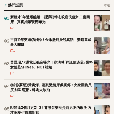
熱門話題
本週
新婚才1年遭爆離婚！《藍調》韓志旼唐氏症姊二度回
01
應 真實婚姻現況曝光
1
主持11年突退《認哥》！金希澈終於說真話 姜鎬童成
02
最大關鍵
1
黃晸珉77通電話錄音曝光！崩潰喊「拜託放過我」 爆料
03
女曾是SHINee、NCT站姐
1
《給你夢想》黃寅燁、惠利激情床戲瘋傳！火辣激吻尺
04
度太猛 網驚：韓劇太敢拍
1
IU睽違3個月更新IG！背景音樂竟是前男友的歌 對方
05
才認愛小18歲新歡