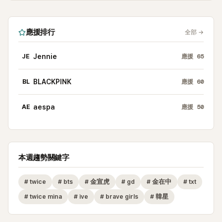
應援排行
全部
→
JE
Jennie
應援
65
BL
BLACKPINK
應援
60
AE
aespa
應援
50
本週趨勢關鍵字
#
twice
#
bts
#
金宣虎
#
gd
#
金在中
#
txt
#
twice mina
#
ive
#
brave girls
#
韓星