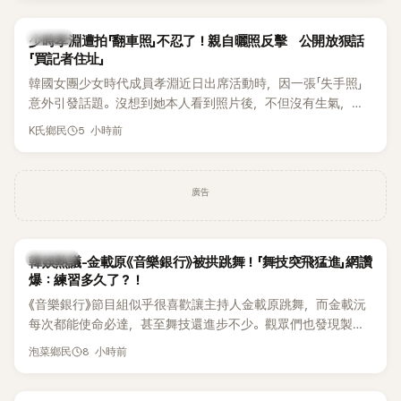
一句「歡迎回來」，更讓他至今印象深刻。
K-POP
少時孝淵遭拍「翻車照」不忍了！親自曬照反擊 公開放狠話
「買記者住址」
韓國女團少女時代成員孝淵近日出席活動時，因一張「失手照」
意外引發話題。沒想到她本人看到照片後，不但沒有生氣，反
而親自把照片放上IG限時動態開玩笑，甚至幽默喊話要「買記者
5 小時前
K氏鄉民
的住址」，讓網友全笑翻。
廣告
熱議討論
韓娛熱議-金載原《音樂銀行》被拱跳舞！「舞技突飛猛進」網讚
爆：練習多久了？！
《音樂銀行》節目組似乎很喜歡讓主持人金載原跳舞，而金載沅
每次都能使命必達，甚至舞技還進步不少。觀眾們也發現製作
單位對此樂此不疲。
8 小時前
泡菜鄉民