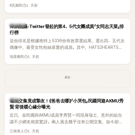
被質疑在舞台上使用臀墊，如今最新打歌舞台曝光後，再度因
1 天前
K氏鄉民
身形比例引發熱議。
熱議討論
韓娛熱議-Twitter發起的第4、5代女團成員「女同志天菜」排
行榜
這份排名是根據推特上5336份有效票選結果，選出四、五代女
偶像中，最受女性粉絲喜愛的成員。其中，HATS2HEARTS成
員包攬了前三名，展現了她們在女性社群中的高人氣。
1 天前
泡菜鄉民
廣告
韓星
毫無交集竟成摯友！《爸爸去哪》「小哭包」民國同遊AKMU秀
賢 背後暖心緣分曝光
近日，金民國與AKMU成員李秀賢一同現身瑞士，意外的組合
讓不少網友相當驚訝。兩人過去幾乎沒有公開交集，如今卻一
起踏上瑞士之旅，也讓粉絲紛紛好奇：「他們到底是怎麼認識
1 天前
江南美人