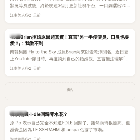
狀況等風波後，終於睽違3個月更新社群平台，一口氣曬出20
張近況照，讓大批粉絲又驚又喜。不過，比起照片本身，更引
2 天前
江南美人
發熱議的是，她竟選用前男友張基河所屬樂團的歌曲作為背景
音樂，意外掀起韓網討論。
韓星
45歲Brian拒婚原因超真實！直言「另一半便便臭、口臭也要
愛？」：我做不到
南韓男團 Fly to the Sky 成員Brian向來以愛乾淨聞名，近日登
上YouTube節目時，再度談到自己的婚姻觀，直言無法理解「連
另一半的口臭、便便臭都要愛」這種說法，更大方表明自己是不
2 天前
江南美人
婚主義者，一番超直白發言掀起熱議。
廣告
熱議討論
韓娛熱議-i-dle回歸零水花？
原 Po 表示自己完全不知道I-DLE 回歸了，雖然雨琦很漂亮，但
感覺是因為 LE SSERAFIM 和 aespa 佔據了市場。
2 天前
泡菜鄉民