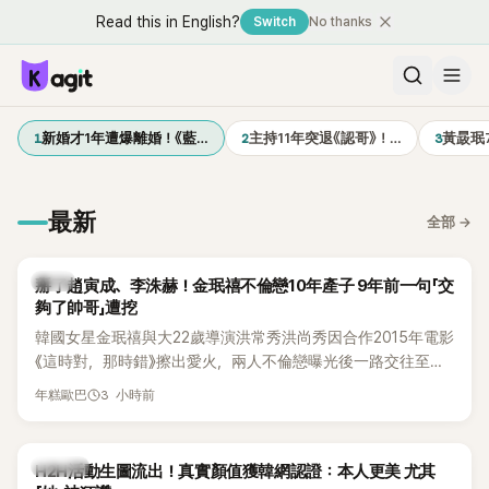
Read this in English?
Switch
No thanks
1
2
3
新婚才1年遭爆離婚！《藍…
主持11年突退《認哥》！…
黃晸珉
最新
全部
→
韓星
掰了趙寅成、李洙赫！金珉禧不倫戀10年產子 9年前一句「交
夠了帥哥」遭挖
韓國女星金珉禧與大22歲導演洪常秀洪尚秀因合作2015年電影
《這時對，那時錯》擦出愛火，兩人不倫戀曝光後一路交往至
今，戀情已持續近10年，並於去年迎來兩人的兒子。金珉禧也
3 小時前
年糕歐巴
將透過洪常秀執導的新片《無處安放我的眼睛》（暫譯，
Nowhere To Lay My Eyes）正式回歸大銀幕，這也是她產後
首度以演員身分復出。不過，新片尚未上映，她9年前電影中的
K-POP
H2H活動生圖流出！真實顏值獲韓網認證：本人更美 尤其
一句台詞卻突然被韓網翻出，意外再度掀起熱議。