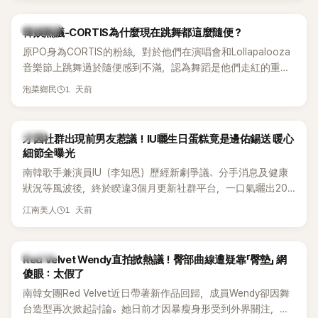
實力。
熱議討論
韓娛熱議-CORTIS為什麼現在跳舞都這麼隨便？
原PO身為CORTIS的粉絲，對於他們在演唱會和Lollapalooza
音樂節上跳舞過於隨便感到不滿，認為舞蹈是他們走紅的重要
原因，希望他們能更認真地表演。
1 天前
泡菜鄉民
韓星
才因社群出現前男友惹議！IU曬生日蛋糕竟是邊佑錫送 暖心
細節全曝光
南韓歌手兼演員IU（李知恩）歷經新劇爭議、分手消息及健康
狀況等風波後，終於睽違3個月更新社群平台，一口氣曬出20
張近況照，讓大批粉絲又驚又喜。其中，一張生日蛋糕照意外
1 天前
江南美人
掀起熱議，不僅送禮人的身分曝光，就連貼文背景音樂也被眼
尖網友發現暗藏玄機，在韓網引發兩波討論。
K-POP
Red Velvet Wendy直拍掀熱議！臀部曲線遭疑靠「臀墊」 網
傻眼：太假了
南韓女團Red Velvet近日帶著新作品回歸，成員Wendy卻因舞
台造型再次掀起討論。她日前才因暴瘦身形受到外界關注，又