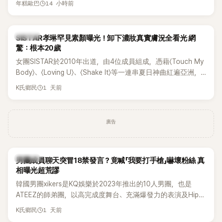
14 小時前
年糕歐巴
一段與車佳媛過去的通話錄音，當中出現「李昇基身邊的人會全
部死掉」等激烈言論，引發外界譁然。
K-POP
SISTAR孝琳罕見素顏曝光！卸下濃妝真實膚況全看光 網
驚：根本20歲
女團SISTAR於2010年出道，由4位成員組成，憑藉〈Touch My
Body〉、〈Loving U〉、〈Shake It〉等一連串夏日神曲紅遍亞洲，
獲封「夏日女王」。不過，團體在出道滿7年後宣布解散，成員各
1 天前
K氏鄉民
自投入個人演藝事業。向來以性感火辣形象和強大舞台氣場著
稱的孝琳，近日在社群分享與「排球女王」金軟景聚餐的日常，
不僅展現兩人多年不變的好交情，她幾乎素顏入鏡的真實模
廣告
樣，也意外掀起網友熱議。
K-POP
男團成員聊天突冒18禁發言？竟喊「我要打手槍」嚇壞粉絲 真
相曝光超荒謬
韓國男團xikers是KQ娛樂於2023年推出的10人男團，也是
ATEEZ的師弟團，以高完成度舞台、充滿爆發力的表演及Hip-
Hop風格聞名，出道後迅速累積大批海內外粉絲，近年也陸續
1 天前
K氏鄉民
登上Lollapalooza等國際大型音樂節，展現新生代男團的舞台