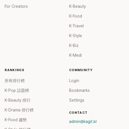
For Creators
K-Beauty
K-Food
K-Travel
K-Style
K-Biz
K-Medi
RANKINGS
COMMUNITY
所有排行榜
Login
K-Pop 話題榜
Bookmarks
K-Beauty 排行
Settings
K-Drama 排行榜
CONTACT
K-Food 趨勢
admin@kagit.kr