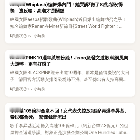
K-POP
aespa〈Whiplash〉編舞爆內鬥！她哭訴「做了8成」卻沒得
獎 遭反嗆：高潮才是關鍵
韓國女團aespa招牌歌曲〈Whiplash〉近日爆出編舞功勞之爭！
知名編舞家Renan在Mnet新節目《Street World Fighter：
Directors' War》預告中，公開談及自己在〈Whiplash〉編舞上的
12 小時前
K氏鄉民
貢獻，直言明明自己完成約8成舞蹈，2025 KOREA Awards「年
度編舞大賞」卻由Lachica拿走，讓她至今仍感到相當不平。
K-POP
BLACKPINK 10週年惹怒粉絲！Jisoo急發文道歉 韓網風向
大逆轉：更有好感了
韓國女團BLACKPINK迎來出道10週年，原本是值得慶祝的大日
子，卻因官方活動安排引發粉絲不滿，甚至傳出有人持高爾夫
球桿到YG娛樂大樓鬧事。Jisoo今（8日）也親自發文向BLINK
13 小時前
K氏鄉民
道歉，坦言這次紀念日「好像是充滿歉意的一天」。
韓星
李昇基105億押金拿不回！女代表失控放狠話「再爆李昇基、
泰民都會死」 驚悚錄音流出
歌手李昇基近期捲入高達105億韓元（約新台幣2.3億元）的租
屋押金返還爭議，對象正是演藝企劃公司One Hundred Label
代表車佳媛(차가원)。如今事件再掀風波，YouTuber李鎮浩公開