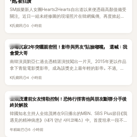
「她」被狂讚
SM娛樂新人女團Hearts2Hearts自出道以來便憑藉高顏值備受
關注，近日一組未經修圖的現場照片在韓網瘋傳，再度掀起熱
烈討論，不少看過本人的網友更直呼：「真人比照片還漂亮！」
3 小時前
K氏鄉民
韓星
涉毒沉寂2年突曬親密照！影帝與男友「貼臉嘟嘴」 還喊：我
會愛大哥
南韓演員劉亞仁過去憑精湛演技闖出一片天，2015年更以作品
拿下青龍電影獎影帝，成為該獎史上最年輕的影帝。不過，他
2023年爆出涉毒風波後，演藝事業受到重創，後續又牽扯與男
4 小時前
K氏鄉民
性友人崔河那之間的相關爭議，近年幾乎淡出演藝圈，鮮少公
開露面。
韓星
全炫茂遭前女友情勒控制！恐怖行徑害他與朋友斷聯 分手後
終於解脫
韓國知名主持人全炫茂將在9日播出的MBN、SBS Plus節目《我
遇見的精神病患》（내가 만난 사이코패스）中，首度坦承一段不
堪回首的戀愛經歷，自爆曾遭前女友過度控制，不僅走到哪都
5 小時前
年糕歐巴
得開視訊報備，最後甚至因此和朋友失去聯絡，分手後朋友的