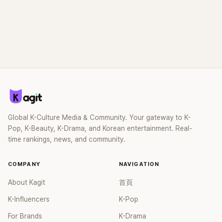
Global K-Culture Media & Community. Your gateway to K-
Pop, K-Beauty, K-Drama, and Korean entertainment. Real-
time rankings, news, and community.
COMPANY
NAVIGATION
About Kagit
首頁
K-Influencers
K-Pop
For Brands
K-Drama