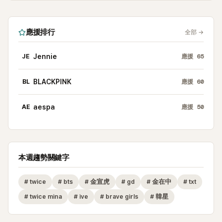
應援排行
全部
→
JE
Jennie
應援
65
BL
BLACKPINK
應援
60
AE
aespa
應援
50
本週趨勢關鍵字
#
twice
#
bts
#
金宣虎
#
gd
#
金在中
#
txt
#
twice mina
#
ive
#
brave girls
#
韓星