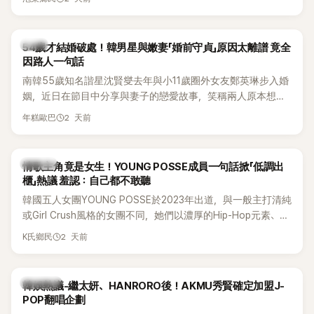
韓星
54歲才結婚破處！韓男星與嫩妻「婚前守貞」原因太離譜 竟全
因路人一句話
南韓55歲知名諧星沈賢燮去年與小11歲圈外女友鄭英琳步入婚
姻，近日在節目中分享與妻子的戀愛故事，笑稱兩人原本想享
受兩人世界，沒想到站在飯店門口時竟被路人認出，還一路替
2 天前
年糕歐巴
他們加油打氣，讓他害羞到最後直接放棄進飯店，意外成了婚
前一直堅守「婚前守貞」的原因之一。
K-POP
情歌主角竟是女生！YOUNG POSSE成員一句話掀「低調出
櫃」熱議 羞認：自己都不敢聽
韓國五人女團YOUNG POSSE於2023年出道，與一般主打清純
或Girl Crush風格的女團不同，她們以濃厚的Hip-Hop元素、自
創Rap及成員親自參與創作為特色，MV也融入美式街頭、塗
2 天前
K氏鄉民
鴉、滑板等文化元素。雖然並非出身四大經紀公司，仍憑藉鮮
明的音樂風格，在海外尤其是歐美市場累積不少人氣，逐漸成
為第五代女團中極具辨識度的新生代代表之一。
熱議討論
韓娛熱議-繼太妍、HANRORO後！AKMU秀賢確定加盟J-
POP翻唱企劃