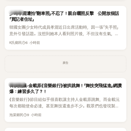
一句「歡迎回來」，更讓他至今印象深刻。
K-POP
少時孝淵遭拍「翻車照」不忍了！親自曬照反擊 公開放狠話
「買記者住址」
韓國女團少女時代成員孝淵近日出席活動時，因一張「失手照」
意外引發話題。沒想到她本人看到照片後，不但沒有生氣，反
而親自把照片放上IG限時動態開玩笑，甚至幽默喊話要「買記者
6 小時前
K氏鄉民
的住址」，讓網友全笑翻。
廣告
熱議討論
韓娛熱議-金載原《音樂銀行》被拱跳舞！「舞技突飛猛進」網讚
爆：練習多久了？！
《音樂銀行》節目組似乎很喜歡讓主持人金載原跳舞，而金載沅
每次都能使命必達，甚至舞技還進步不少。觀眾們也發現製作
單位對此樂此不疲。
9 小時前
泡菜鄉民