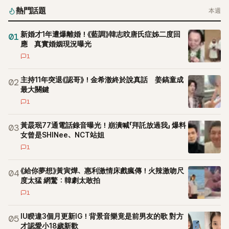
熱門話題
本週
新婚才1年遭爆離婚！《藍調》韓志旼唐氏症姊二度回
01
應 真實婚姻現況曝光
1
主持11年突退《認哥》！金希澈終於說真話 姜鎬童成
02
最大關鍵
1
黃晸珉77通電話錄音曝光！崩潰喊「拜託放過我」 爆料
03
女曾是SHINee、NCT站姐
1
《給你夢想》黃寅燁、惠利激情床戲瘋傳！火辣激吻尺
04
度太猛 網驚：韓劇太敢拍
1
IU睽違3個月更新IG！背景音樂竟是前男友的歌 對方
05
才認愛小18歲新歡