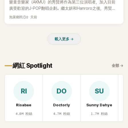
樂童音樂家（AKMU）的秀賢將作為第三位演唱者，加入目前
廣受歡迎的J-POP翻唱企劃。繼太妍和Hanroro之後，秀賢已
獲選為第三首翻唱歌曲的主唱，並於近期完成錄音。
2 天前
泡菜鄉民
載入更多 →
網紅 Spotlight
全部
→
RI
DO
SU
Risabae
Doctorly
Sunny Dahye
H
4.0M
粉絲
4.7M
粉絲
1.7M
粉絲