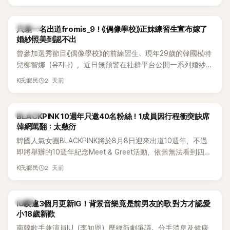
的？」
K-POP
只差一名出道fromis_9！《偶像學校》正妹練習生宣布嫁了
婚紗照美到認不出
曾參加選秀節目《偶像學校》的前練習生、現年29歲的韓國模特
兒柳智娜（유지나），近日無預警在社群平台公開一系列婚紗
照，親自宣布即將步入婚姻，消息曝光後讓不少曾追看節目的
2 天前
K氏鄉民
粉絲又驚又喜，紛紛送上祝福。
K-POP
BLACKPINK 10週年只邀40名粉絲！1成員因行程衝突缺席
韓網罵翻：太敷衍
韓國人氣女團BLACKPINK將於8月8日迎來出道10週年，不過
即將舉辦的10週年紀念Meet & Greet活動，依舊無法看到四人
合體。根據韓媒《MyDaily》7日報導，當天將由Jisoo（智秀）、
2 天前
K氏鄉民
Rosé與Jennie出席，Lisa則因行程安排確定缺席，再度引發粉
絲熱議。
韓星
IU睽違3個月更新IG！背景音樂竟是前男友的歌 對方才認愛
小18歲新歡
南韓歌手兼演員IU（李知恩）歷經新劇爭議、分手消息及健康