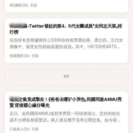
被質疑在舞台上使用臀墊，如今最新打歌舞台曝光後，再度因
2 天前
K氏鄉民
身形比例引發熱議。
熱議討論
韓娛熱議-Twitter發起的第4、5代女團成員「女同志天菜」排
行榜
這份排名是根據推特上5336份有效票選結果，選出四、五代女
偶像中，最受女性粉絲喜愛的成員。其中，HATS2HEARTS成
員包攬了前三名，展現了她們在女性社群中的高人氣。
2 天前
泡菜鄉民
廣告
韓星
毫無交集竟成摯友！《爸爸去哪》「小哭包」民國同遊AKMU秀
賢 背後暖心緣分曝光
近日，金民國與AKMU成員李秀賢一同現身瑞士，意外的組合
讓不少網友相當驚訝。兩人過去幾乎沒有公開交集，如今卻一
起踏上瑞士之旅，也讓粉絲紛紛好奇：「他們到底是怎麼認識
2 天前
江南美人