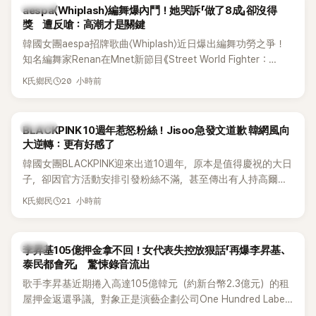
K-POP
aespa〈Whiplash〉編舞爆內鬥！她哭訴「做了8成」卻沒得
獎 遭反嗆：高潮才是關鍵
韓國女團aespa招牌歌曲〈Whiplash〉近日爆出編舞功勞之爭！
知名編舞家Renan在Mnet新節目《Street World Fighter：
Directors' War》預告中，公開談及自己在〈Whiplash〉編舞上的
20 小時前
K氏鄉民
貢獻，直言明明自己完成約8成舞蹈，2025 KOREA Awards「年
度編舞大賞」卻由Lachica拿走，讓她至今仍感到相當不平。
K-POP
BLACKPINK 10週年惹怒粉絲！Jisoo急發文道歉 韓網風向
大逆轉：更有好感了
韓國女團BLACKPINK迎來出道10週年，原本是值得慶祝的大日
子，卻因官方活動安排引發粉絲不滿，甚至傳出有人持高爾夫
球桿到YG娛樂大樓鬧事。Jisoo今（8日）也親自發文向BLINK
21 小時前
K氏鄉民
道歉，坦言這次紀念日「好像是充滿歉意的一天」。
韓星
李昇基105億押金拿不回！女代表失控放狠話「再爆李昇基、
泰民都會死」 驚悚錄音流出
歌手李昇基近期捲入高達105億韓元（約新台幣2.3億元）的租
屋押金返還爭議，對象正是演藝企劃公司One Hundred Label
代表車佳媛(차가원)。如今事件再掀風波，YouTuber李鎮浩公開