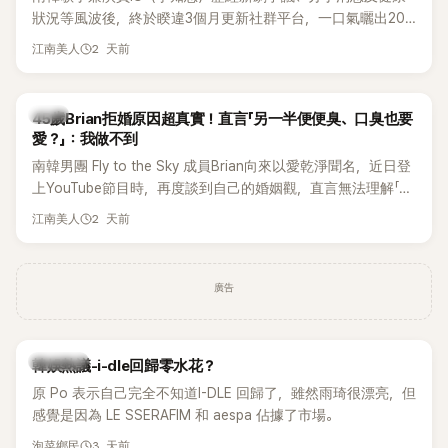
狀況等風波後，終於睽違3個月更新社群平台，一口氣曬出20
張近況照，讓大批粉絲又驚又喜。不過，比起照片本身，更引
2 天前
江南美人
發熱議的是，她竟選用前男友張基河所屬樂團的歌曲作為背景
音樂，意外掀起韓網討論。
韓星
45歲Brian拒婚原因超真實！直言「另一半便便臭、口臭也要
愛？」：我做不到
南韓男團 Fly to the Sky 成員Brian向來以愛乾淨聞名，近日登
上YouTube節目時，再度談到自己的婚姻觀，直言無法理解「連
另一半的口臭、便便臭都要愛」這種說法，更大方表明自己是不
2 天前
江南美人
婚主義者，一番超直白發言掀起熱議。
廣告
熱議討論
韓娛熱議-i-dle回歸零水花？
原 Po 表示自己完全不知道I-DLE 回歸了，雖然雨琦很漂亮，但
感覺是因為 LE SSERAFIM 和 aespa 佔據了市場。
3 天前
泡菜鄉民