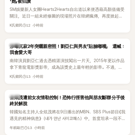
「她」被狂讚
SM娛樂新人女團Hearts2Hearts自出道以來便憑藉高顏值備受
關注，近日一組未經修圖的現場照片在韓網瘋傳，再度掀起熱
烈討論，不少看過本人的網友更直呼：「真人比照片還漂亮！」
12 小時前
K氏鄉民
韓星
涉毒沉寂2年突曬親密照！劉亞仁與男友「貼臉嘟嘴」 還喊：
我會愛大哥
南韓演員劉亞仁過去憑精湛演技闖出一片天，2015年更以作品
拿下青龍電影獎影帝，成為該獎史上最年輕的影帝。不過，他
2023年爆出涉毒風波後，演藝事業受到重創，後續又牽扯與男
13 小時前
K氏鄉民
性友人崔河那之間的相關爭議，近年幾乎淡出演藝圈，鮮少公
開露面。
韓星
全炫茂遭前女友情勒控制！恐怖行徑害他與朋友斷聯 分手後
終於解脫
韓國知名主持人全炫茂將在9日播出的MBN、SBS Plus節目《我
遇見的精神病患》（내가 만난 사이코패스）中，首度坦承一段不
堪回首的戀愛經歷，自爆曾遭前女友過度控制，不僅走到哪都
13 小時前
年糕歐巴
得開視訊報備，最後甚至因此和朋友失去聯絡，分手後朋友的