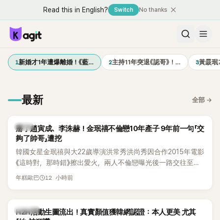
Read this in English?
Switch
No thanks
1
2
3
新婚才1年遭爆離婚！《藍…
主持11年突退《認哥》！…
黃晸珉
最新
全部
→
韓星
掰了趙寅成、李洙赫！金珉禧不倫戀10年產子 9年前一句「交
夠了帥哥」遭挖
韓國女星金珉禧與大22歲導演洪常秀洪尚秀因合作2015年電影
《這時對，那時錯》擦出愛火，兩人不倫戀曝光後一路交往至
今，戀情已持續近10年，並於去年迎來兩人的兒子。金珉禧也
12 小時前
年糕歐巴
將透過洪常秀執導的新片《無處安放我的眼睛》（暫譯，
Nowhere To Lay My Eyes）正式回歸大銀幕，這也是她產後
首度以演員身分復出。不過，新片尚未上映，她9年前電影中的
K-POP
H2H活動生圖流出！真實顏值獲韓網認證：本人更美 尤其
一句台詞卻突然被韓網翻出，意外再度掀起熱議。