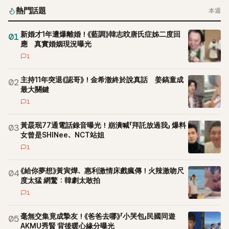
熱門話題
本週
新婚才1年遭爆離婚！《藍調》韓志旼唐氏症姊二度回
01
應 真實婚姻現況曝光
1
主持11年突退《認哥》！金希澈終於說真話 姜鎬童成
02
最大關鍵
1
黃晸珉77通電話錄音曝光！崩潰喊「拜託放過我」 爆料
03
女曾是SHINee、NCT站姐
1
《給你夢想》黃寅燁、惠利激情床戲瘋傳！火辣激吻尺
04
度太猛 網驚：韓劇太敢拍
1
毫無交集竟成摯友！《爸爸去哪》「小哭包」民國同遊
05
AKMU秀賢 背後暖心緣分曝光