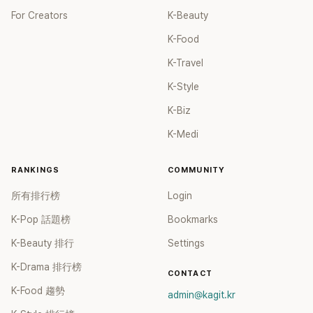
For Creators
K-Beauty
K-Food
K-Travel
K-Style
K-Biz
K-Medi
RANKINGS
COMMUNITY
所有排行榜
Login
K-Pop 話題榜
Bookmarks
K-Beauty 排行
Settings
K-Drama 排行榜
CONTACT
K-Food 趨勢
admin@kagit.kr