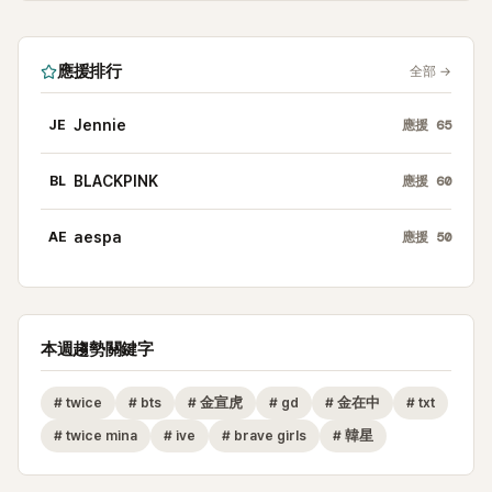
應援排行
全部
→
JE
Jennie
應援
65
BL
BLACKPINK
應援
60
AE
aespa
應援
50
本週趨勢關鍵字
#
twice
#
bts
#
金宣虎
#
gd
#
金在中
#
txt
#
twice mina
#
ive
#
brave girls
#
韓星