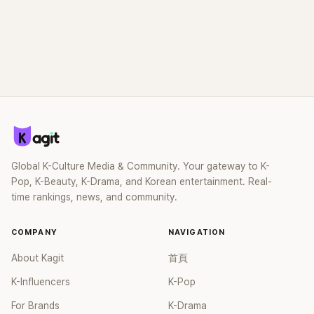
Global K-Culture Media & Community. Your gateway to K-
Pop, K-Beauty, K-Drama, and Korean entertainment. Real-
time rankings, news, and community.
COMPANY
NAVIGATION
About Kagit
首頁
K-Influencers
K-Pop
For Brands
K-Drama