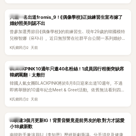
的？」
K-POP
只差一名出道fromis_9！《偶像學校》正妹練習生宣布嫁了
婚紗照美到認不出
曾參加選秀節目《偶像學校》的前練習生、現年29歲的韓國模特
兒柳智娜（유지나），近日無預警在社群平台公開一系列婚紗
照，親自宣布即將步入婚姻，消息曝光後讓不少曾追看節目的
2 天前
K氏鄉民
粉絲又驚又喜，紛紛送上祝福。
K-POP
BLACKPINK 10週年只邀40名粉絲！1成員因行程衝突缺席
韓網罵翻：太敷衍
韓國人氣女團BLACKPINK將於8月8日迎來出道10週年，不過
即將舉辦的10週年紀念Meet & Greet活動，依舊無法看到四人
合體。根據韓媒《MyDaily》7日報導，當天將由Jisoo（智秀）、
2 天前
K氏鄉民
Rosé與Jennie出席，Lisa則因行程安排確定缺席，再度引發粉
絲熱議。
韓星
IU睽違3個月更新IG！背景音樂竟是前男友的歌 對方才認愛
小18歲新歡
南韓歌手兼演員IU（李知恩）歷經新劇爭議、分手消息及健康