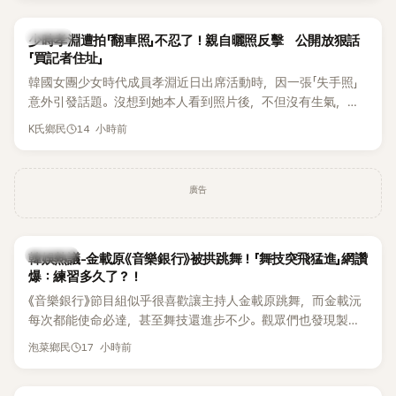
一句「歡迎回來」，更讓他至今印象深刻。
K-POP
少時孝淵遭拍「翻車照」不忍了！親自曬照反擊 公開放狠話
「買記者住址」
韓國女團少女時代成員孝淵近日出席活動時，因一張「失手照」
意外引發話題。沒想到她本人看到照片後，不但沒有生氣，反
而親自把照片放上IG限時動態開玩笑，甚至幽默喊話要「買記者
14 小時前
K氏鄉民
的住址」，讓網友全笑翻。
廣告
熱議討論
韓娛熱議-金載原《音樂銀行》被拱跳舞！「舞技突飛猛進」網讚
爆：練習多久了？！
《音樂銀行》節目組似乎很喜歡讓主持人金載原跳舞，而金載沅
每次都能使命必達，甚至舞技還進步不少。觀眾們也發現製作
單位對此樂此不疲。
17 小時前
泡菜鄉民