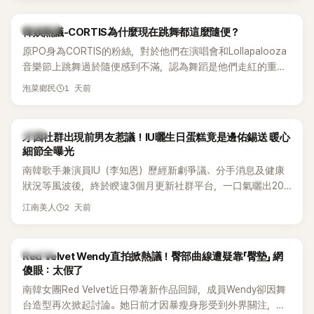
實力。
熱議討論
韓娛熱議-CORTIS為什麼現在跳舞都這麼隨便？
原PO身為CORTIS的粉絲，對於他們在演唱會和Lollapalooza
音樂節上跳舞過於隨便感到不滿，認為舞蹈是他們走紅的重要
原因，希望他們能更認真地表演。
1 天前
泡菜鄉民
韓星
才因社群出現前男友惹議！IU曬生日蛋糕竟是邊佑錫送 暖心
細節全曝光
南韓歌手兼演員IU（李知恩）歷經新劇爭議、分手消息及健康
狀況等風波後，終於睽違3個月更新社群平台，一口氣曬出20
張近況照，讓大批粉絲又驚又喜。其中，一張生日蛋糕照意外
2 天前
江南美人
掀起熱議，不僅送禮人的身分曝光，就連貼文背景音樂也被眼
尖網友發現暗藏玄機，在韓網引發兩波討論。
K-POP
Red Velvet Wendy直拍掀熱議！臀部曲線遭疑靠「臀墊」 網
傻眼：太假了
南韓女團Red Velvet近日帶著新作品回歸，成員Wendy卻因舞
台造型再次掀起討論。她日前才因暴瘦身形受到外界關注，又