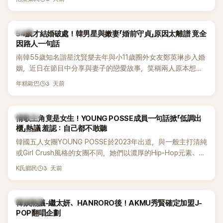
韓星
54歲才結婚破處！韓男星與嫩妻「婚前守貞」原因太離譜 竟全
因路人一句話
南韓55歲知名諧星沈賢燮去年與小11歲圈外女友鄭英琳步入婚
姻，近日在節目中分享與妻子的戀愛故事，笑稱兩人原本想享
受兩人世界，沒想到站在飯店門口時竟被路人認出，還一路替
3 天前
年糕歐巴
他們加油打氣，讓他害羞到最後直接放棄進飯店，意外成了婚
前一直堅守「婚前守貞」的原因之一。
K-POP
情歌主角竟是女生！YOUNG POSSE成員一句話掀「低調出
櫃」熱議 羞認：自己都不敢聽
韓國五人女團YOUNG POSSE於2023年出道，與一般主打清純
或Girl Crush風格的女團不同，她們以濃厚的Hip-Hop元素、自
創Rap及成員親自參與創作為特色，MV也融入美式街頭、塗
3 天前
K氏鄉民
鴉、滑板等文化元素。雖然並非出身四大經紀公司，仍憑藉鮮
明的音樂風格，在海外尤其是歐美市場累積不少人氣，逐漸成
為第五代女團中極具辨識度的新生代代表之一。
熱議討論
韓娛熱議-繼太妍、HANRORO後！AKMU秀賢確定加盟J-
POP翻唱企劃