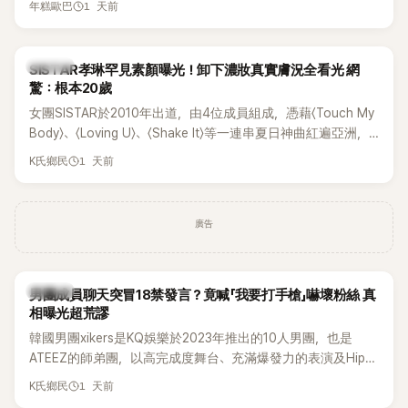
1 天前
年糕歐巴
一段與車佳媛過去的通話錄音，當中出現「李昇基身邊的人會全
部死掉」等激烈言論，引發外界譁然。
K-POP
SISTAR孝琳罕見素顏曝光！卸下濃妝真實膚況全看光 網
驚：根本20歲
女團SISTAR於2010年出道，由4位成員組成，憑藉〈Touch My
Body〉、〈Loving U〉、〈Shake It〉等一連串夏日神曲紅遍亞洲，
獲封「夏日女王」。不過，團體在出道滿7年後宣布解散，成員各
1 天前
K氏鄉民
自投入個人演藝事業。向來以性感火辣形象和強大舞台氣場著
稱的孝琳，近日在社群分享與「排球女王」金軟景聚餐的日常，
不僅展現兩人多年不變的好交情，她幾乎素顏入鏡的真實模
廣告
樣，也意外掀起網友熱議。
K-POP
男團成員聊天突冒18禁發言？竟喊「我要打手槍」嚇壞粉絲 真
相曝光超荒謬
韓國男團xikers是KQ娛樂於2023年推出的10人男團，也是
ATEEZ的師弟團，以高完成度舞台、充滿爆發力的表演及Hip-
Hop風格聞名，出道後迅速累積大批海內外粉絲，近年也陸續
1 天前
K氏鄉民
登上Lollapalooza等國際大型音樂節，展現新生代男團的舞台