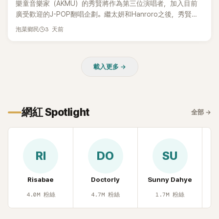
樂童音樂家（AKMU）的秀賢將作為第三位演唱者，加入目前
廣受歡迎的J-POP翻唱企劃。繼太妍和Hanroro之後，秀賢已
獲選為第三首翻唱歌曲的主唱，並於近期完成錄音。
3 天前
泡菜鄉民
載入更多 →
網紅 Spotlight
全部
→
RI
DO
SU
Risabae
Doctorly
Sunny Dahye
H
4.0M
粉絲
4.7M
粉絲
1.7M
粉絲