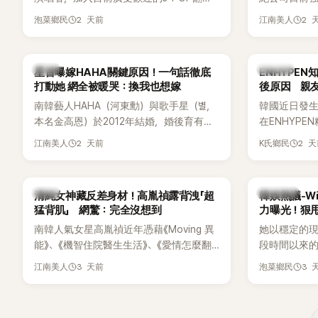
企劃。繼太妍和Hanroro之後，秀賢已獲
嫌長期跟蹤
2 天前
2 
泡菜鄉民
江南美人
選為第三首翻唱歌曲的主唱，並於近期完
動。不過，A
成錄音。
平台公開爆
調兩人一直
韓星
K-POP
星首曝嫁HAHA關鍵原因！一句話徹底
ENHYPE
的單方面騷擾。
打動她 網全被暖哭：換我也想嫁
後原因 親
曝光雙方77
南韓藝人HAHA（河東勳）與歌手星（별，
韓國近日發
度承認自己過去
本名金高恩）於2012年結婚，婚後育有兩
在ENHYP
團體的「站姐
子一女，一家五口生活幸福美滿，也是韓
粉絲，日前在
2 天前
2 
江南美人
K氏鄉民
國演藝圈公認的模範夫妻。近日，星首度
不幸身亡，
公開當年決定嫁給HAHA的關鍵原因，竟是
少粉絲湧入
一句讓她至今仍難忘的話，也成為她點頭
親友也陸續
韓星
熱議討論
清純女神藏反差身材！高胤禎露背洩「超
韓娛熱議-Win
步入婚姻的最大理由。
止揣測，盼
猛背肌」 網驚：完全沒想到
力曝光！狠甩
南韓人氣女星高胤禎近年憑藉《Moving 異
她以穩定的
能》、《機智住院醫生生活》、《愛情怎麼翻
段時間以來的
譯？》、《努力克服自卑的我們》等多部熱門
骨頭，怎麼
3 天前
3 
江南美人
泡菜鄉民
作品，躍升為韓劇新一代女神代表，不僅
音量？
演技備受肯定，精緻五官與清新空靈的氣
質也擄獲大批粉絲。近日，她因分享一組