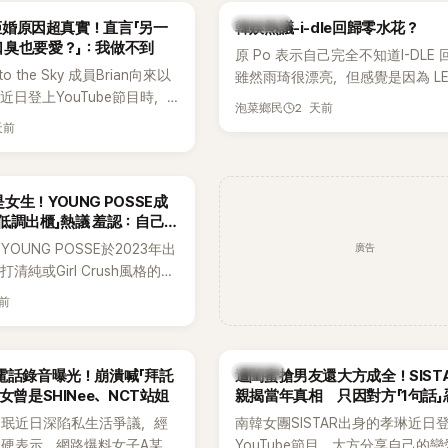
Lisa則因行程安排確定缺席，再度
熱議討論
an拒婚原因超真實！直言「另一
韓娛熱議-i-dle回歸零水花？
絲熱議。
口臭也要愛？」：我做不到
原 Po 表示自己完全不知道I-DLE
to the Sky 成員Brian向來以
雖然雨琦很漂亮，但感覺是因為 L
近日登上YouTube節目時，
SSERAFIM 和 aespa 佔據了市場
2 天前
泡菜鄉民
的婚姻觀，直言無法理解「連
天前
、便便臭都要愛」這種說法，
自己是不婚主義者，一番超直
熱議。
女生！YOUNG POSSE成
低調出櫃」熱議 羞認：自己
廣告
OUNG POSSE於2023年出
清純或Girl Crush風格的女
濃厚的Hip-Hop元素、自
天前
員親自參與創作為特色，MV也
頭、塗鴉、滑板等文化元素。
身四大經紀公司，仍憑藉鮮明
K-POP
電話錄音曝光！崩潰喊「拜託
遭閨蜜搶男友還大方成全！SIST
，在海外尤其是歐美市場累積
女曾是SHINee、NCT站姐
親揭當年真相 只因對方「1句話」
逐漸成為第五代女團中極具辨
手
晸珉近日深陷私生活爭議，經
南韓女團SISTAR出身的孝琳近日
代代表之一。
硬表示，網路爆料女子A某涉
YouTube節目，大方分享自己的