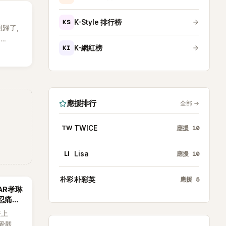
引發粉
KS
K-Style 排行榜
 回歸了，
E
KI
K-網紅榜
。
應援排行
全部
→
TW
TWICE
應援
10
LI
Lisa
應援
10
朴彩
朴彩英
應援
5
AR孝琳
忍痛放
登上
戀愛觀，