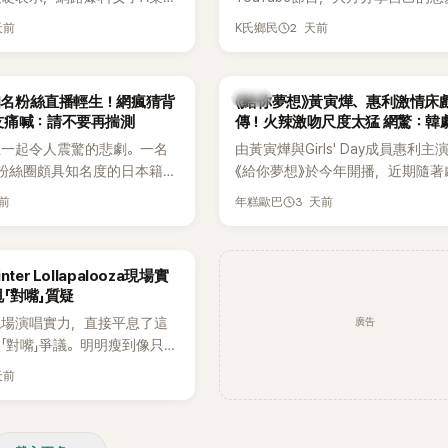
黃晸珉，已正式採取法律行
更首度坦承過去曾遭最好的朋友搶
天前
2 天前
K氏鄉民
並未停止發聲，持續透過社群
友。她表示，當時選擇瀟灑放手，
料，反駁經紀公司的說法，強
同樣的事情現在再發生，「我絕對
維持雙向聯繫，並非外界所稱
不管」，直率發言掀起熱議。
韓劇
N知名粉絲直播輕生！網瘋猜背
《給你夢想》黃寅燁、惠利激情床
如今，韓媒《Dispatch》再
友痛喊：請不要再揣測
傳！火辣激吻尺度太猛 網驚：韓
通電話的錄音內容，而A也首
拍
生一起令人震驚的悲劇。一名
由黃寅燁與Girls' Day成員惠利主
曾是SHINee、NCT等偶像
EN粉絲圈頗具知名度的日本籍女
《給你夢想》於今年開播，近期隨著
」，事件持續延燒。
TikTok直播期間輕生，最終
入高潮，男女主角的感情線快速升
天前
3 天前
年糕歐巴
消息曝光後震驚韓網，也讓不
新播出的第8集不僅上演火辣吻戲
社群平台哀悼。事發後，死者
出現床戲橋段，讓相關片段在網路
出面證實噩耗，並呼籲外界停
傳，引發觀眾熱烈討論。
ter Lollapalooza現場實
逝者安息。
「對嘴」質疑
廣告
現場演唱實力，直接平息了這
「對嘴」爭議。明明瘦到像只剩
還能唱出這麼驚人的爆發力和
天前