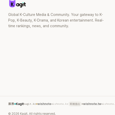
Global K-Culture Media & Community. Your gateway to K-
Pop, K-Beauty, K-Drama, and Korean entertainment. Real-
time rankings, news, and community.
服務
Kagit
kagit.kr
wishnote
wishnote.kr
wishnote.tw
wishnote
即將推出
©
2026
Kagit. All rights reserved.