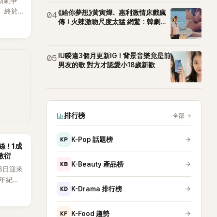
新劇爭
樣，也
，終於
《給你夢想》黃寅燁、惠利激情床戲瘋
04
出20
傳！火辣激吻尺度太猛 網驚：韓劇太
敢拍
其中，
僅送禮
也被眼
IU睽違3個月更新IG！背景音樂竟是前
05
兩波討
男友的歌 對方才認愛小18歲新歡
排行榜
全部
→
KP
K-Pop 話題榜
粉絲！1成
敷衍
KB
K-Beauty 產品榜
月8日迎來
週年紀念
KD
K-Drama 排行榜
到四人合
，當天將
e出席，
KF
K-Food 趨勢