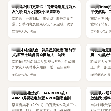
送上祝福。
韓星
韓星
IU睽違3個月更新IG！背景音樂竟是前男
45歲Bri
友的歌 對方才認愛小18歲新歡
半便便臭、
南韓歌手兼演員IU（李知恩）歷經新劇爭
南韓男團 Fly 
議、分手消息及健康狀況等風波後，終於
愛乾淨聞名，
睽違3個月更新社群平台，一口氣曬出20
再度談到自己
2 天前
2 
江南美人
江南美人
張近況照，讓大批粉絲又驚又喜。不過，
另一半的口臭
比起照片本身，更引發熱議的是，她竟選
更大方表明
用前男友張基河所屬樂團的歌曲作為背景
白發言掀起
韓星
K-POP
54歲才結婚破處！韓男星與嫩妻「婚前守
情歌主角竟是
音樂，意外掀起韓網討論。
貞」原因太離譜 竟全因路人一句話
員一句話掀「
都不敢聽
南韓55歲知名諧星沈賢燮去年與小11歲圈
韓國五人女團Y
外女友鄭英琳步入婚姻，近日在節目中分
道，與一般主打
享與妻子的戀愛故事，笑稱兩人原本想享
團不同，她們以
2 天前
2 
年糕歐巴
K氏鄉民
受兩人世界，沒想到站在飯店門口時竟被
創Rap及成
路人認出，還一路替他們加油打氣，讓他
融入美式街
害羞到最後直接放棄進飯店，意外成了婚
雖然並非出
熱議討論
韓星
韓娛熱議-繼太妍、HANRORO後！
黃晸珉77通
前一直堅守「婚前守貞」的原因之一。
的音樂風格
AKMU秀賢確定加盟J-POP翻唱企劃
放過我」 爆料
不少人氣，
樂童音樂家（AKMU）的秀賢將作為第三位
南韓影帝黃
識度的新生
演唱者，加入目前廣受歡迎的J-POP翻唱
紀公司日前強