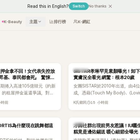
Read this in English?
Switch
No thanks
K-Beauty
主題
排行榜
K-網紅
K-POP
億押金拿不回！女代表失控放
SISTAR孝琳罕見素顏曝光！卸
昇基、泰民都會死」 驚悚錄
實膚況全看光 網驚：根本20歲
期捲入高達105億韓元（約新
女團SISTAR於2010年出道，由4
元）的租屋押金返還爭議，對象
成，憑藉〈Touch My Body〉、〈Lovi
One Hundred Label代
〈Shake It〉等一連串夏日神曲紅
小時前
15 小時前
K氏鄉民
가원)。如今事件再掀風波，
封「夏日女王」。不過，團體在出道
r李鎮浩公開一段與車佳媛過去的
宣布解散，成員各自投入個人演藝
中出現「李昇基身邊的人會全
向來以性感火辣形象和強大舞台氣
韓星
ORTIS為什麼現在跳舞都這
才因社群出現前男友惹議！IU曬
烈言論，引發外界譁然。
的孝琳，近日在社群分享與「排球女
糕竟是邊佑錫送 暖心細節全曝光
景聚餐的日常，不僅展現兩人多年