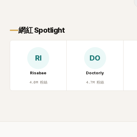
近況照意外掀起熱議，不是因為仙氣十足
的美貌，而是藏在纖細身材下的超狂背肌
與肩膀線條，反差感十足，讓不少網友看
傻直呼：「原來她身材這麼猛！」
網紅 Spotlight
RI
DO
Risabae
Doctorly
4.0M
粉絲
4.7M
粉絲