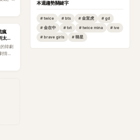
本週趨勢關鍵字
走男
但如果
#
twice
#
bts
#
金宣虎
#
gd
不會坐視
#
金在中
#
txt
#
twice mina
#
ive
戲瘋
#
brave girls
#
韓星
劇太敢
演的韓劇
劇情進
溫。最
，更接連
上瘋