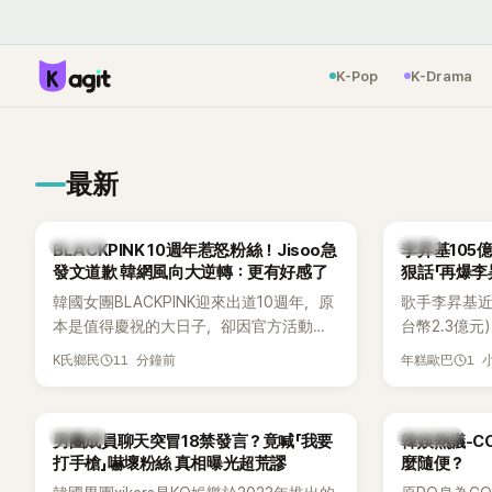
K-Pop
K-Drama
最新
K-POP
韓星
BLACKPINK 10週年惹怒粉絲！Jisoo急
李昇基105
發文道歉 韓網風向大逆轉：更有好感了
狠話「再爆李
音流出
韓國女團BLACKPINK迎來出道10週年，原
歌手李昇基近
本是值得慶祝的大日子，卻因官方活動安
台幣2.3億
排引發粉絲不滿，甚至傳出有人持高爾夫
正是演藝企劃公司
11 分鐘前
1 
K氏鄉民
年糕歐巴
球桿到YG娛樂大樓鬧事。Jisoo今（8日）
表車佳媛(차
也親自發文向BLINK道歉，坦言這次紀念日
YouTube
「好像是充滿歉意的一天」。
通話錄音，當
K-POP
熱議討論
男團成員聊天突冒18禁發言？竟喊「我要
韓娛熱議-C
部死掉」等激
打手槍」嚇壞粉絲 真相曝光超荒謬
麼隨便？