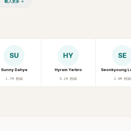
載入更多 →
SU
HY
SE
Sunny Dahye
Hyram Yarbro
Seonkyoung L
1.7M
粉絲
5.1M
粉絲
2.9M
粉