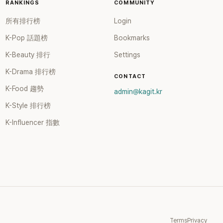
RANKINGS
COMMUNITY
所有排行榜
Login
K-Pop 話題榜
Bookmarks
K-Beauty 排行
Settings
K-Drama 排行榜
CONTACT
K-Food 趨勢
admin@kagit.kr
K-Style 排行榜
K-Influencer 指數
Terms
Privacy