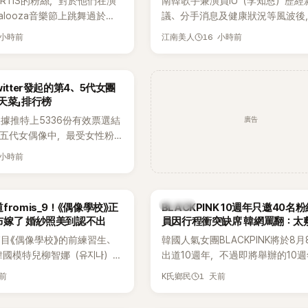
ORTIS的粉絲，對於他們在演
南韓歌手兼演員IU（李知恩）歷經
好交情，她幾乎素顏入鏡的真實模
apalooza音樂節上跳舞過於隨
議、分手消息及健康狀況等風波後
意外掀起網友熱議。
，認為舞蹈是他們走紅的重要
睽違3個月更新社群平台，一口氣曬
 小時前
16 小時前
江南美人
他們能更認真地表演。
張近況照，讓大批粉絲又驚又喜。
一張生日蛋糕照意外掀起熱議，不
人的身分曝光，就連貼文背景音樂
itter發起的第4、5代女團
尖網友發現暗藏玄機，在韓網引發
天菜」排行榜
論。
廣告
據推特上5336份有效票選結
、五代女偶像中，最受女性粉
其中，HATS2HEARTS成
 小時前
三名，展現了她們在女性社群
。
K-POP
romis_9！《偶像學校》正
BLACKPINK 10週年只邀40名
布嫁了 婚紗照美到認不出
員因行程衝突缺席 韓網罵翻：太
目《偶像學校》的前練習生、
韓國人氣女團BLACKPINK將於8
韓國模特兒柳智娜（유지나），
出道10週年，不過即將舉辦的10
在社群平台公開一系列婚紗
Meet & Greet活動，依舊無法看
天前
1 天前
K氏鄉民
布即將步入婚姻，消息曝光後
體。根據韓媒《MyDaily》7日報導
看節目的粉絲又驚又喜，紛紛
由Jisoo（智秀）、Rosé與Jenni