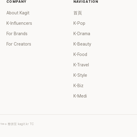
COMPANY
NAVIGATION
About Kagit
首頁
K-Influencers
K-Pop
For Brands
K-Drama
For Creators
K-Beauty
K-Food
K-Travel
K-Style
K-Biz
K-Medi
.tw
→ 整併至 kagit.kr TC