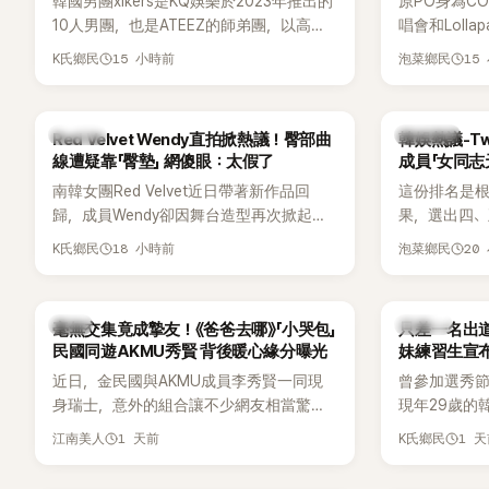
韓國男團xikers是KQ娛樂於2023年推出的
原PO身為C
10人男團，也是ATEEZ的師弟團，以高完
唱會和Loll
成度舞台、充滿爆發力的表演及Hip-Hop
便感到不滿
15 小時前
15
K氏鄉民
泡菜鄉民
風格聞名，出道後迅速累積大批海內外粉
原因，希望
絲，近年也陸續登上Lollapalooza等國際
大型音樂節，展現新生代男團的舞台實
K-POP
熱議討論
Red Velvet Wendy直拍掀熱議！臀部曲
韓娛熱議-Tw
力。
線遭疑靠「臀墊」 網傻眼：太假了
成員「女同志
南韓女團Red Velvet近日帶著新作品回
這份排名是根
歸，成員Wendy卻因舞台造型再次掀起討
果，選出四
論。她日前才因暴瘦身形受到外界關注，
絲喜愛的成員。
18 小時前
20
K氏鄉民
泡菜鄉民
又被質疑在舞台上使用臀墊，如今最新打
員包攬了前
歌舞台曝光後，再度因身形比例引發熱
中的高人氣
議。
韓星
K-POP
毫無交集竟成摯友！《爸爸去哪》「小哭包」
只差一名出道f
民國同遊AKMU秀賢 背後暖心緣分曝光
妹練習生宣
近日，金民國與AKMU成員李秀賢一同現
曾參加選秀節
身瑞士，意外的組合讓不少網友相當驚
現年29歲的
訝。兩人過去幾乎沒有公開交集，如今卻
近日無預警
1 天前
1 
江南美人
K氏鄉民
一起踏上瑞士之旅，也讓粉絲紛紛好奇：
照，親自宣
「他們到底是怎麼認識的？」
讓不少曾追