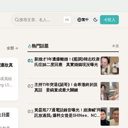
搜尋文章、名人…
登入
⌘K
繁中
熱門話題
本週
全部
→
新婚才1年遭爆離婚！《藍調》韓志旼唐
01
氏症姊二度回應 真實婚姻現況曝光
下濃妝真
位成員組
主持11年突退《認哥》！金希澈終於說
ng U〉、
02
真話 姜鎬童成最大關鍵
遍亞洲，獲
滿7年後
事業。
場著稱
黃晸珉77通電話錄音曝光！崩潰喊「拜
03
生日蛋
託放過我」 爆料女曾是SHINee、NCT
王」金軟
站姐
不變的