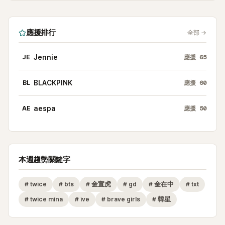
應援排行
全部
→
JE
Jennie
應援
65
BL
BLACKPINK
應援
60
AE
aespa
應援
50
本週趨勢關鍵字
#
twice
#
bts
#
金宣虎
#
gd
#
金在中
#
txt
#
twice mina
#
ive
#
brave girls
#
韓星