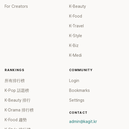
For Creators
K-Beauty
K-Food
K-Travel
K-Style
K-Biz
K-Medi
RANKINGS
COMMUNITY
所有排行榜
Login
K-Pop 話題榜
Bookmarks
K-Beauty 排行
Settings
K-Drama 排行榜
CONTACT
K-Food 趨勢
admin@kagit.kr