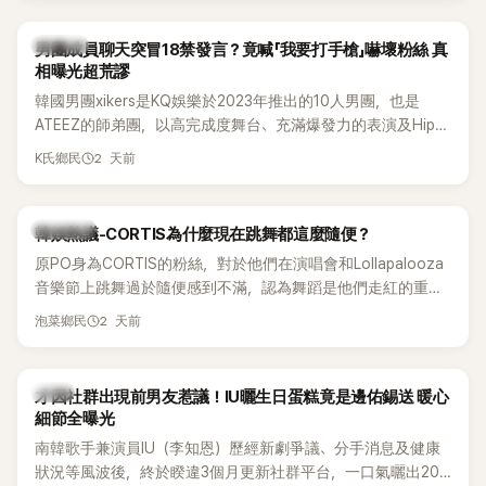
稱的孝琳，近日在社群分享與「排球女王」金軟景聚餐的日常，
不僅展現兩人多年不變的好交情，她幾乎素顏入鏡的真實模
K-POP
男團成員聊天突冒18禁發言？竟喊「我要打手槍」嚇壞粉絲 真
樣，也意外掀起網友熱議。
相曝光超荒謬
韓國男團xikers是KQ娛樂於2023年推出的10人男團，也是
ATEEZ的師弟團，以高完成度舞台、充滿爆發力的表演及Hip-
Hop風格聞名，出道後迅速累積大批海內外粉絲，近年也陸續
2 天前
K氏鄉民
登上Lollapalooza等國際大型音樂節，展現新生代男團的舞台
實力。
熱議討論
韓娛熱議-CORTIS為什麼現在跳舞都這麼隨便？
原PO身為CORTIS的粉絲，對於他們在演唱會和Lollapalooza
音樂節上跳舞過於隨便感到不滿，認為舞蹈是他們走紅的重要
原因，希望他們能更認真地表演。
2 天前
泡菜鄉民
韓星
才因社群出現前男友惹議！IU曬生日蛋糕竟是邊佑錫送 暖心
細節全曝光
南韓歌手兼演員IU（李知恩）歷經新劇爭議、分手消息及健康
狀況等風波後，終於睽違3個月更新社群平台，一口氣曬出20