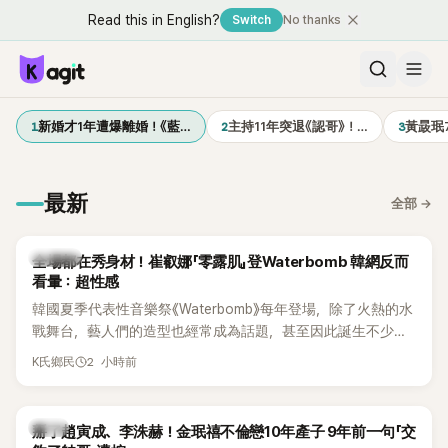
Read this in English?
Switch
No thanks
1
2
3
新婚才1年遭爆離婚！《藍…
主持11年突退《認哥》！…
黃晸珉
最新
全部
→
K-POP
全場都在秀身材！崔叡娜「零露肌」登Waterbomb 韓網反而
看暈：超性感
韓國夏季代表性音樂祭《Waterbomb》每年登場，除了火熱的水
戰舞台，藝人們的造型也經常成為話題，甚至因此誕生不少
「Waterbomb女神」、「Waterbomb男神」。過去包括泫雅、宣
2 小時前
K氏鄉民
美、請夏、BLACKPINK成員及權恩妃等人，都曾憑藉性感舞台
掀起熱烈討論。
韓星
掰了趙寅成、李洙赫！金珉禧不倫戀10年產子 9年前一句「交