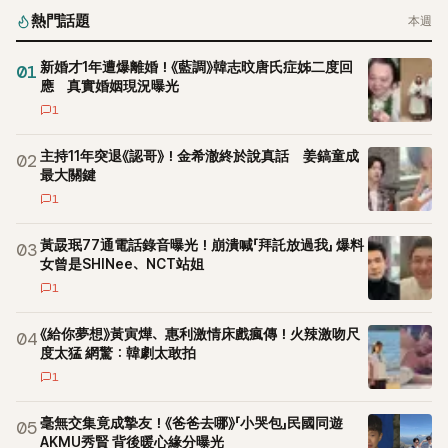
熱門話題
本週
新婚才1年遭爆離婚！《藍調》韓志旼唐氏症姊二度回
01
應 真實婚姻現況曝光
1
主持11年突退《認哥》！金希澈終於說真話 姜鎬童成
02
最大關鍵
1
黃晸珉77通電話錄音曝光！崩潰喊「拜託放過我」 爆料
03
女曾是SHINee、NCT站姐
1
《給你夢想》黃寅燁、惠利激情床戲瘋傳！火辣激吻尺
04
度太猛 網驚：韓劇太敢拍
1
毫無交集竟成摯友！《爸爸去哪》「小哭包」民國同遊
05
AKMU秀賢 背後暖心緣分曝光