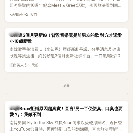
即將舉辦的10週年紀念Meet & Greet活動，依舊無法看到四人
合體。根據韓媒《MyDaily》7日報導，當天將由Jisoo（智秀）、
2 天前
K氏鄉民
Rosé與Jennie出席，Lisa則因行程安排確定缺席，再度引發粉
絲熱議。
韓星
IU睽違3個月更新IG！背景音樂竟是前男友的歌 對方才認愛
小18歲新歡
南韓歌手兼演員IU（李知恩）歷經新劇爭議、分手消息及健康
狀況等風波後，終於睽違3個月更新社群平台，一口氣曬出20
張近況照，讓大批粉絲又驚又喜。不過，比起照片本身，更引
3 天前
江南美人
發熱議的是，她竟選用前男友張基河所屬樂團的歌曲作為背景
音樂，意外掀起韓網討論。
廣告
韓星
45歲Brian拒婚原因超真實！直言「另一半便便臭、口臭也要
愛？」：我做不到
南韓男團 Fly to the Sky 成員Brian向來以愛乾淨聞名，近日登
上YouTube節目時，再度談到自己的婚姻觀，直言無法理解「連