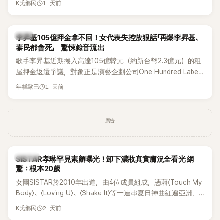
1 天前
K氏鄉民
道歉，坦言這次紀念日「好像是充滿歉意的一天」。
韓星
李昇基105億押金拿不回！女代表失控放狠話「再爆李昇基、
泰民都會死」 驚悚錄音流出
歌手李昇基近期捲入高達105億韓元（約新台幣2.3億元）的租
屋押金返還爭議，對象正是演藝企劃公司One Hundred Label
代表車佳媛(차가원)。如今事件再掀風波，YouTuber李鎮浩公開
1 天前
年糕歐巴
一段與車佳媛過去的通話錄音，當中出現「李昇基身邊的人會全
部死掉」等激烈言論，引發外界譁然。
廣告
K-POP
SISTAR孝琳罕見素顏曝光！卸下濃妝真實膚況全看光 網
驚：根本20歲
女團SISTAR於2010年出道，由4位成員組成，憑藉〈Touch My
Body〉、〈Loving U〉、〈Shake It〉等一連串夏日神曲紅遍亞洲，
獲封「夏日女王」。不過，團體在出道滿7年後宣布解散，成員各
2 天前
K氏鄉民
自投入個人演藝事業。向來以性感火辣形象和強大舞台氣場著