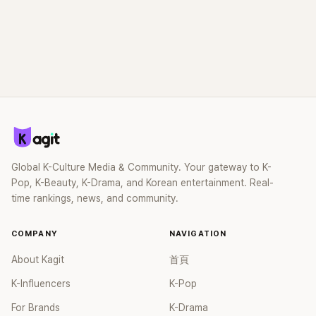
Global K-Culture Media & Community. Your gateway to K-
Pop, K-Beauty, K-Drama, and Korean entertainment. Real-
time rankings, news, and community.
COMPANY
NAVIGATION
About Kagit
首頁
K-Influencers
K-Pop
For Brands
K-Drama