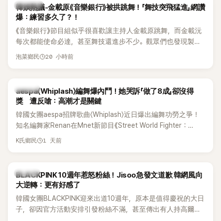
熱議討論
韓娛熱議-金載原《音樂銀行》被拱跳舞！「舞技突飛猛進」網讚
爆：練習多久了？！
《音樂銀行》節目組似乎很喜歡讓主持人金載原跳舞，而金載沅
每次都能使命必達，甚至舞技還進步不少。觀眾們也發現製作
單位對此樂此不疲。
20 小時前
泡菜鄉民
K-POP
aespa〈Whiplash〉編舞爆內鬥！她哭訴「做了8成」卻沒得
獎 遭反嗆：高潮才是關鍵
韓國女團aespa招牌歌曲〈Whiplash〉近日爆出編舞功勞之爭！
知名編舞家Renan在Mnet新節目《Street World Fighter：
Directors' War》預告中，公開談及自己在〈Whiplash〉編舞上的
1 天前
K氏鄉民
貢獻，直言明明自己完成約8成舞蹈，2025 KOREA Awards「年
度編舞大賞」卻由Lachica拿走，讓她至今仍感到相當不平。
K-POP
BLACKPINK 10週年惹怒粉絲！Jisoo急發文道歉 韓網風向
大逆轉：更有好感了
韓國女團BLACKPINK迎來出道10週年，原本是值得慶祝的大日
子，卻因官方活動安排引發粉絲不滿，甚至傳出有人持高爾夫
球桿到YG娛樂大樓鬧事。Jisoo今（8日）也親自發文向BLINK