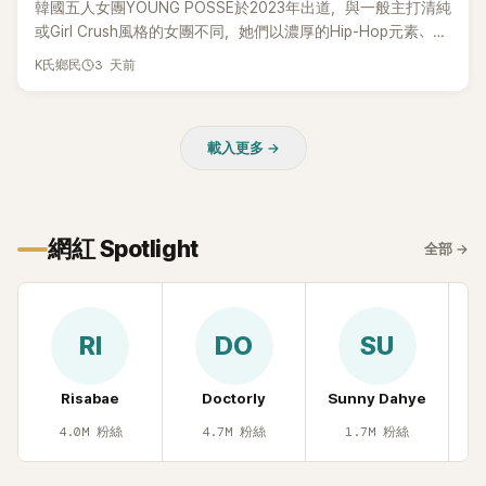
韓國五人女團YOUNG POSSE於2023年出道，與一般主打清純
或Girl Crush風格的女團不同，她們以濃厚的Hip-Hop元素、自
創Rap及成員親自參與創作為特色，MV也融入美式街頭、塗
3 天前
K氏鄉民
鴉、滑板等文化元素。雖然並非出身四大經紀公司，仍憑藉鮮
明的音樂風格，在海外尤其是歐美市場累積不少人氣，逐漸成
為第五代女團中極具辨識度的新生代代表之一。
載入更多 →
網紅 Spotlight
全部
→
RI
DO
SU
Risabae
Doctorly
Sunny Dahye
H
4.0M
粉絲
4.7M
粉絲
1.7M
粉絲