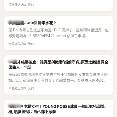
另一半的口臭、便便臭都要愛」這種說法，更大方表明自己是不
3 天前
江南美人
婚主義者，一番超直白發言掀起熱議。
熱議討論
韓娛熱議-i-dle回歸零水花？
原 Po 表示自己完全不知道I-DLE 回歸了，雖然雨琦很漂亮，但
感覺是因為 LE SSERAFIM 和 aespa 佔據了市場。
3 天前
泡菜鄉民
韓星
54歲才結婚破處！韓男星與嫩妻「婚前守貞」原因太離譜 竟全
因路人一句話
南韓55歲知名諧星沈賢燮去年與小11歲圈外女友鄭英琳步入婚
姻，近日在節目中分享與妻子的戀愛故事，笑稱兩人原本想享
受兩人世界，沒想到站在飯店門口時竟被路人認出，還一路替
3 天前
年糕歐巴
他們加油打氣，讓他害羞到最後直接放棄進飯店，意外成了婚
前一直堅守「婚前守貞」的原因之一。
K-POP
情歌主角竟是女生！YOUNG POSSE成員一句話掀「低調出
櫃」熱議 羞認：自己都不敢聽