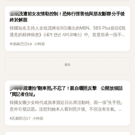
開露面。
韓星
全炫茂遭前女友情勒控制！恐怖行徑害他與朋友斷聯 分手後
終於解脫
韓國知名主持人全炫茂將在9日播出的MBN、SBS Plus節目《我
遇見的精神病患》（내가 만난 사이코패스）中，首度坦承一段不
堪回首的戀愛經歷，自爆曾遭前女友過度控制，不僅走到哪都
16 小時前
年糕歐巴
得開視訊報備，最後甚至因此和朋友失去聯絡，分手後朋友的
一句「歡迎回來」，更讓他至今印象深刻。
廣告
K-POP
少時孝淵遭拍「翻車照」不忍了！親自曬照反擊 公開放狠話
「買記者住址」
韓國女團少女時代成員孝淵近日出席活動時，因一張「失手照」
意外引發話題。沒想到她本人看到照片後，不但沒有生氣，反
而親自把照片放上IG限時動態開玩笑，甚至幽默喊話要「買記者
17 小時前
K氏鄉民
的住址」，讓網友全笑翻。