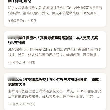
夠了帥哥」遭挖
韓國女星金珉禧與大22歲導演洪常秀洪尚秀因合作2015年電影
《這時對，那時錯》擦出愛火，兩人不倫戀曝光後一路交往至
今，戀情已持續近10年，並於去年迎來兩人的兒子。金珉禧也
14 小時前
年糕歐巴
將透過洪常秀執導的新片《無處安放我的眼睛》（暫譯，
Nowhere To Lay My Eyes）正式回歸大銀幕，這也是她產後
首度以演員身分復出。不過，新片尚未上映，她9年前電影中的
K-POP
H2H活動生圖流出！真實顏值獲韓網認證：本人更美 尤其
一句台詞卻突然被韓網翻出，意外再度掀起熱議。
「她」被狂讚
SM娛樂新人女團Hearts2Hearts自出道以來便憑藉高顏值備受
關注，近日一組未經修圖的現場照片在韓網瘋傳，再度掀起熱
烈討論，不少看過本人的網友更直呼：「真人比照片還漂亮！」
14 小時前
K氏鄉民
韓星
涉毒沉寂2年突曬親密照！劉亞仁與男友「貼臉嘟嘴」 還喊：
我會愛大哥
南韓演員劉亞仁過去憑精湛演技闖出一片天，2015年更以作品
拿下青龍電影獎影帝，成為該獎史上最年輕的影帝。不過，他
2023年爆出涉毒風波後，演藝事業受到重創，後續又牽扯與男
15 小時前
K氏鄉民
性友人崔河那之間的相關爭議，近年幾乎淡出演藝圈，鮮少公