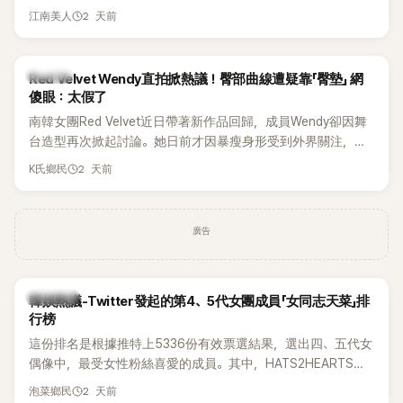
張近況照，讓大批粉絲又驚又喜。其中，一張生日蛋糕照意外
2 天前
江南美人
掀起熱議，不僅送禮人的身分曝光，就連貼文背景音樂也被眼
尖網友發現暗藏玄機，在韓網引發兩波討論。
K-POP
Red Velvet Wendy直拍掀熱議！臀部曲線遭疑靠「臀墊」 網
傻眼：太假了
南韓女團Red Velvet近日帶著新作品回歸，成員Wendy卻因舞
台造型再次掀起討論。她日前才因暴瘦身形受到外界關注，又
被質疑在舞台上使用臀墊，如今最新打歌舞台曝光後，再度因
2 天前
K氏鄉民
身形比例引發熱議。
廣告
熱議討論
韓娛熱議-Twitter發起的第4、5代女團成員「女同志天菜」排
行榜
這份排名是根據推特上5336份有效票選結果，選出四、五代女
偶像中，最受女性粉絲喜愛的成員。其中，HATS2HEARTS成
員包攬了前三名，展現了她們在女性社群中的高人氣。
2 天前
泡菜鄉民