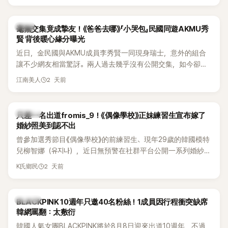
韓星
毫無交集竟成摯友！《爸爸去哪》「小哭包」民國同遊AKMU秀
賢 背後暖心緣分曝光
近日，金民國與AKMU成員李秀賢一同現身瑞士，意外的組合
讓不少網友相當驚訝。兩人過去幾乎沒有公開交集，如今卻一
起踏上瑞士之旅，也讓粉絲紛紛好奇：「他們到底是怎麼認識
2 天前
江南美人
的？」
K-POP
只差一名出道fromis_9！《偶像學校》正妹練習生宣布嫁了
婚紗照美到認不出
曾參加選秀節目《偶像學校》的前練習生、現年29歲的韓國模特
兒柳智娜（유지나），近日無預警在社群平台公開一系列婚紗
照，親自宣布即將步入婚姻，消息曝光後讓不少曾追看節目的
2 天前
K氏鄉民
粉絲又驚又喜，紛紛送上祝福。
K-POP
BLACKPINK 10週年只邀40名粉絲！1成員因行程衝突缺席
韓網罵翻：太敷衍
韓國人氣女團BLACKPINK將於8月8日迎來出道10週年，不過