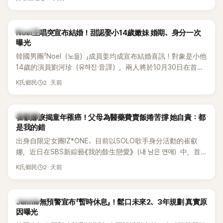
國中時，曾拿下全校第一名，優異成績曝光後，再度掀起網友
熱議。
K-POP
Noel主唱突宣布結婚！甜認娶小14歲嫩妹 婚期、身分一次
曝光
韓國男團「Noel（노을）」成員姜均成宣布結婚喜訊！對象是小他
14歲的演員劉河珍（유하진 音譯），兩人將於10月30日在首爾
低調舉辦婚禮，消息一出立刻引發關注。
2 天前
K氏鄉民
K-POP
崔叡娜淚揭童年罹癌！父母為醫藥費賣飯捲苦撐 她自責：都
是我的錯
出身自限定女團IZ*ONE、目前以SOLO歌手身分活動的崔叡
娜，近日在SBS新綜藝《我的餘生戀愛》（내 남은 연애）中，首
度談起自己幼年罹患小兒癌的經歷，回憶起父母為了籌措醫療
2 天前
K氏鄉民
費四處奔波，甚至靠賣飯捲維持生計，讓她忍不住當場落淚，
坦言年幼時一度認為「都是我的錯」。
K-POP
Jennie無預警宣布「暫時休息」！鬆口未來2、3年規劃 真實原
因曝光