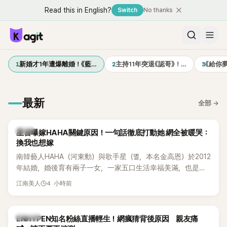
Read this in English?
Switch
No thanks
1
2
3
新婚才1年遭爆離婚！《藍…
主持11年突退《認哥》！…
《給你
最新
全部
→
韓星
星首曝嫁HAHA關鍵原因！一句話徹底打動她 網全被暖哭：
換我也想嫁
南韓藝人HAHA（河東勳）與歌手星（별，本名金高恩）於2012
年結婚，婚後育有兩子一女，一家五口生活幸福美滿，也是韓
國演藝圈公認的模範夫妻。近日，星首度公開當年決定嫁給
4 小時前
江南美人
HAHA的關鍵原因，竟是一句讓她至今仍難忘的話，也成為她
點頭步入婚姻的最大理由。
K-POP
ENHYPEN知名粉絲直播輕生！網瘋猜背後原因 親友痛