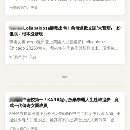
2 天前
泡菜鄉民
K-POP
Karina Lollapalooza開唱出包！急發道歉文認「太荒唐」 粉
傻眼：根本沒發現
韓國女團aespa近日登上美國大型音樂節《Lollapalooza
Chicago 2026》舞台，帶來多首代表作與新歌演出，現場氣氛
嗨翻。不過，成員Karina卻在演出後主動坦承，自己因為太緊
2 天前
K氏鄉民
張，在表演過程中一度忘記歌詞，還親自向粉絲道歉。
廣告
K-POP
美國國中全校第一！KARA妮可放棄學霸人生赴韓追夢 竟
成一代傳奇女團成員
KARA成員妮可是不少K-POP粉絲心中的二代女團代表人物，不
過鮮少有人知道的是，她其實不只是舞台上的人氣偶像，更是
一名不折不扣的學霸。她日前在節目中透露，自己在美國就讀
2 天前
打歌雷達