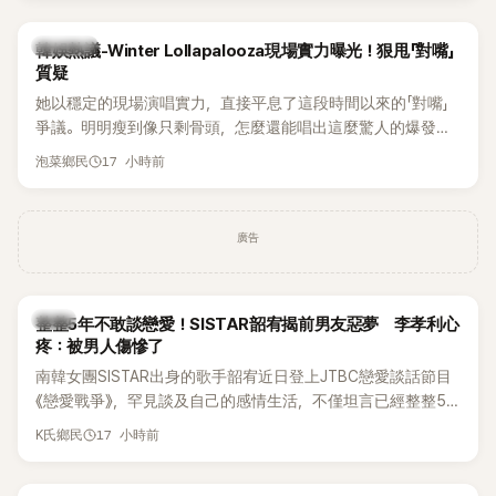
近況照意外掀起熱議，不是因為仙氣十足的美貌，而是藏在纖
細身材下的超狂背肌與肩膀線條，反差感十足，讓不少網友看
熱議討論
韓娛熱議-Winter Lollapalooza現場實力曝光！狠甩「對嘴」
傻直呼：「原來她身材這麼猛！」
質疑
她以穩定的現場演唱實力，直接平息了這段時間以來的「對嘴」
爭議。明明瘦到像只剩骨頭，怎麼還能唱出這麼驚人的爆發力
和音量？
17 小時前
泡菜鄉民
廣告
韓星
整整5年不敢談戀愛！SISTAR韶宥揭前男友惡夢 李孝利心
疼：被男人傷慘了
南韓女團SISTAR出身的歌手韶宥近日登上JTBC戀愛談話節目
《戀愛戰爭》，罕見談及自己的感情生活，不僅坦言已經整整5
年沒有談戀愛，更首度透露空窗至今的原因，全與上一段戀情
17 小時前
K氏鄉民
有關，一番真心告白讓現場來賓都相當震驚。