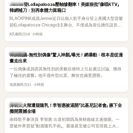
K-POP
Jennie登Lollapalooza壓軸慘翻車！美媒狠批「像唱KTV」
韓網補刀：別再拿體力當藉口
BLACKPINK成員Jennie近日以個人歌手身分登上美國大型音樂
節《Lollapalooza Chicago》主舞台，不僅成為首位擔任該音樂
節Headliner（壓軸主秀）的K-POP女SOLO歌手，寫下全新紀
18 小時前
K氏鄉民
錄。然而，演出結束後卻掀起兩極評價，不僅現場歌唱實力遭
部分網友質疑，就連美國當地媒體也毫不留情給出負評，甚至
形容整場演出「就像一場豪華KTV」。
熱議討論
韓娛熱議-無性別偶像「驚人神顏」曝光！網暴動：根本是從漫
畫走出來
一位偶像成員因其無性別的美貌在推特上引起廣泛討論，獲得
了極佳的迴響。他不僅外型出眾，舞技也備受讚譽。
21 小時前
泡菜鄉民
K-POP
身材太火辣遭疑隆乳！李智惠被逼開「比基尼記者會」 腋下全
攤開震撼全場
南韓歌手兼演員 李智惠 出道初期因為身材曲線太過搶眼，一
度被外界質疑「動過隆乳手術」，最後甚至被公司安排親上火
線，召開前所未見的「泳裝記者會」澄清。這場記者會後來還被