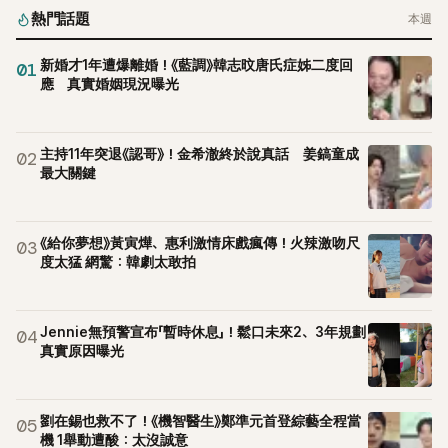
熱門話題
本週
新婚才1年遭爆離婚！《藍調》韓志旼唐氏症姊二度回
01
應 真實婚姻現況曝光
主持11年突退《認哥》！金希澈終於說真話 姜鎬童成
02
最大關鍵
《給你夢想》黃寅燁、惠利激情床戲瘋傳！火辣激吻尺
03
度太猛 網驚：韓劇太敢拍
Jennie無預警宣布「暫時休息」！鬆口未來2、3年規劃
04
真實原因曝光
劉在錫也救不了！《機智醫生》鄭準元首登綜藝全程當
05
機 1舉動遭酸：太沒誠意