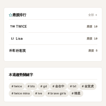
應援排行
全部
→
TW
TWICE
應援
10
LI
Lisa
應援
10
朴彩
朴彩英
應援
5
本週趨勢關鍵字
#
twice
#
bts
#
gd
#
金在中
#
txt
#
金宣虎
#
twice mina
#
ive
#
brave girls
#
韓星