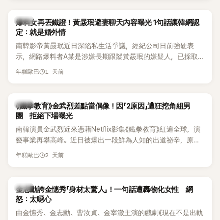
是懂了皮毛。」一番話笑翻全場，也引發網友熱議。
上，早在 2006 年，李智惠就為了證明自己沒有「隆乳」，真的
召開了一場泳裝記者招待會。當時她穿著比基尼站在一排攝影
韓星
爆料女再丟鐵證！黃晸珉避妻聊天內容曝光 1句話讓韓網認
機前，面對媒體擺出各種姿勢，畫面至今仍被網友津津樂道。
定：就是婚外情
這段為平息爭議、直接公開腋下畫面自證清白的往事再度被提
南韓影帝黃晸珉近日深陷私生活爭議，經紀公司日前強硬表
起，節目現場立刻充滿驚呼聲與笑聲，也再次讓人見識到她面
示，網路爆料者A某是涉嫌長期跟蹤黃晸珉的嫌疑人，已採取
對流言時「豁出去」的直率性格。其實她過去也曾在 SBS 節目
法律行動。不過，A某並未因此停止發聲，5日再度透過社群平
《脫掉鞋子恢單4Men》 中，親自公開那張當年引發話題的「腋下
1 天前
年糕歐巴
台公開更多內容，反駁經紀公司的說法，強調兩人的聯繫一直
比基尼照」，再次重提這段至今仍被粉絲視為黑歷史代表作的事
都是「雙向互動」，並非外界所稱的單方面騷擾。
件。 回顧李智惠的演藝路，她於 1998 年以混聲團體 S#arp 成
員身分出道，該團在 2000 年代初期紅極一時，由李智惠、徐
韓星
《鐵拳教育》金武烈差點當偶像！因「2原因」遭狂挖角組男
智英兩位女成員，以及張錫炫、Chris Kim 兩位男成員組成。不
團 拒絕下場曝光
過後來爆出長達四年的團內霸凌風波，甚至傳出徐智英母親對
南韓演員金武烈近來憑藉Netflix影集《鐵拳教育》紅遍全球，演
李智惠言語辱罵、動手等爭議，最終團體於 2002 年解散。 團
藝事業再攀高峰。近日被爆出一段鮮為人知的出道祕辛，原來
體解散後，李智惠轉型 solo，靠著綜藝與歌唱實力持續活躍演
他當年差點不是以演員身分出道，而是成為男團偶像的一員。
2 天前
年糕歐巴
藝圈。據悉，她當年能加入 S#arp，也與 李尚敏 的賞識有關。
感情方面，李智惠於 2017 年與圈外男友結婚，婚後育有兩個
女兒，一家四口生活幸福美滿。如今除了持續活躍於綜藝節
韓星
金志勳誇金憓秀「身材太驚人」！一句話遭轟物化女性 網
目，她經營的 YouTube 頻道也即將突破百萬訂閱，近年內容深
怒：太噁心
受網友喜愛，再度迎來事業第二春。
由金憓秀、金志勳、曹汝貞、金宰澈主演的戲劇《現在不是出軌