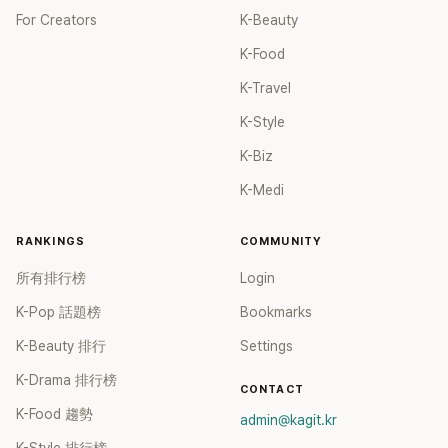
For Creators
K-Beauty
K-Food
K-Travel
K-Style
K-Biz
K-Medi
RANKINGS
COMMUNITY
所有排行榜
Login
K-Pop 話題榜
Bookmarks
K-Beauty 排行
Settings
K-Drama 排行榜
CONTACT
K-Food 趨勢
admin@kagit.kr