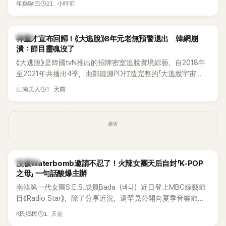
21 小時前
年糕歐巴
韓國演藝圈點名為流傳至今的「三大記者會」之一。近日她在綜
藝節目中親口回憶這段「隆乳疑雲黑歷史」，話題再度被翻出來
熱議。 2日播出的 SBS 綜藝節目《我的經紀人太難搞－秘書
韓星
神童才宣布回歸！《大逃脫》8年元老無預警退出 韓網崩
鎮》，邀請同時兼顧工作與育兒的演藝圈代表「媽媽群」——李智
潰：節目靈魂沒了
惠、李賢怡、李恩亨，以第13位「My Star」身分登場，分享最真
《大逃脫》是韓國tvN推出的招牌密室逃脫實境綜藝，自2018年
實的生活日常。 節目一開始，李瑞鎮 率先與李智惠會合，兩人
至2021年共播出4季，由鄭鍾淵PD打造完整的「大逃脫宇宙
邊搭車邊聊天，氣氛輕鬆。聊到最近的新聞，李瑞鎮突然直球
（DTCU）」，憑藉燒腦劇情、電影級場景與龐大世界觀，累積
發問：「妳不是上新聞了？說妳去做整形？是人中縮短手術嗎？」
1 天前
江南美人
大批死忠粉絲，被譽為韓國最具代表性的密室逃脫綜藝之一。
一貫犀利又不留情的問法，讓現場瞬間笑成一片。對此，李智
惠也毫不閃躲，淡定接招，兩人鬥嘴默契十足。 話題接著一路
延燒到過去的爭議。李瑞鎮脫口補刀：「妳以前不是還在游泳池
廣告
開過記者會？」直接點名她當年的風波。李智惠聽了忍不住笑
說：「哥怎麼連這個都知道？」李瑞鎮則回嘴：「那時候新聞鬧那
麼大，不知道才奇怪吧。」一來一往，氣氛反而更加輕鬆。 談到
K-POP
沒被Waterbomb邀請不忍了！火辣女團天后自封「K-POP
當年情況，李智惠終於鬆口坦言，當時確實被質疑動過隆胸手
之母」 一句話酸爆主辦
術。她回憶：「拍了比基尼照片之後，就開始被說是不是去隆乳
南韓第一代女團S.E.S.成員Bada（바다）近日登上MBC綜藝節
了。」為了澄清誤會，她只好親自站出來說清楚。 李智惠進一步
目《Radio Star》，除了分享近況，還罕見公開向夏季音樂節
解釋，當時隆胸手術幾乎只有「腋下切開」一種方式，「所以我就
Waterbomb喊話，笑稱自己至今從未受邀演出，更幽默表示：
想，既然一直說我有做，那我乾脆把腋下給大家看，證明我根
1 天前
K氏鄉民
「我名字就叫『Bada（海）』，Waterbomb卻沒找我，這根本只
本沒動過。」一句話說完，全場瞬間炸鍋，來賓又驚又笑。 事實