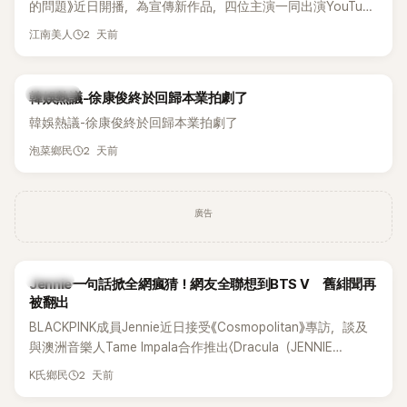
的問題》近日開播，為宣傳新作品，四位主演一同出演YouTube
節目，不料訪談中的一段發言卻意外掀起爭議。不少網友認
2 天前
江南美人
為，他將焦點放在金憓秀的身材，言論帶有「物化女性」意味，
引發大量批評。
熱議討論
韓娛熱議-徐康俊終於回歸本業拍劇了
韓娛熱議-徐康俊終於回歸本業拍劇了
2 天前
泡菜鄉民
廣告
K-POP
Jennie一句話掀全網瘋猜！網友全聯想到BTS V 舊緋聞再
被翻出
BLACKPINK成員Jennie近日接受《Cosmopolitan》專訪，談及
與澳洲音樂人Tame Impala合作推出〈Dracula（JENNIE
Remix）〉的幕後故事，沒想到她一句關於「共同朋友」的回答，
2 天前
K氏鄉民
竟再次引發外界對她與BTS成員V緋聞的討論。