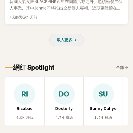
韓國人氣女團BLACKPINK近年在團體活動之外，也積極發展個
人事業，其中Jennie即將推出全新個人專輯，近期更陸續在演
出中搶先公開新歌，引發粉絲高度期待。不過，她近日受訪時
2 天前
K氏鄉民
也透露，完成今年夏季音樂節行程後，將暫時放慢腳步，替自
己安排一段休息時間。
載入更多 →
網紅 Spotlight
全部
→
RI
DO
SU
Risabae
Doctorly
Sunny Dahye
H
4.0M
粉絲
4.7M
粉絲
1.7M
粉絲