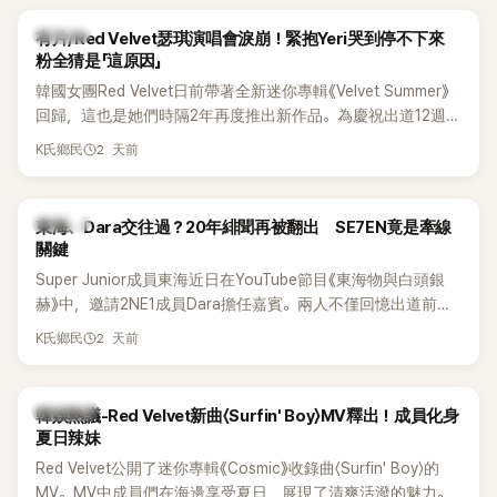
K-POP
有片/Red Velvet瑟琪演唱會淚崩！緊抱Yeri哭到停不下來
粉全猜是「這原因」
韓國女團Red Velvet日前帶著全新迷你專輯《Velvet Summer》
回歸，這也是她們時隔2年再度推出新作品。為慶祝出道12週
年，五位成員也一連舉辦三場粉絲演唱會，與粉絲共同回顧經
2 天前
K氏鄉民
典歌曲、帶來新歌舞台。不過，成員瑟琪卻在演出過程中數度
落淚，令人相當心疼。
K-POP
東海、Dara交往過？20年緋聞再被翻出 SE7EN竟是牽線
關鍵
Super Junior成員東海近日在YouTube節目《東海物與白頭銀
赫》中，邀請2NE1成員Dara擔任嘉賓。兩人不僅回憶出道前的
青澀往事，也首度聊起當年鬧得沸沸揚揚的緋聞，讓東海忍不
2 天前
K氏鄉民
住笑說：「真的有很多粉絲以為我們交往過。」
熱議討論
韓娛熱議-Red Velvet新曲〈Surfin' Boy〉MV釋出！成員化身
夏日辣妹
Red Velvet公開了迷你專輯《Cosmic》收錄曲〈Surfin' Boy〉的
MV。MV中成員們在海邊享受夏日，展現了清爽活潑的魅力。