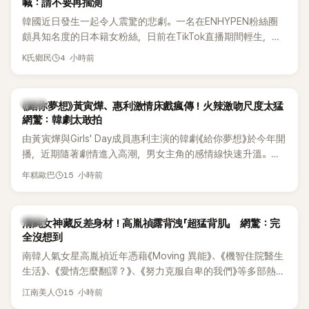
喊：請不要再揣測
韓國近日發生一起令人震驚的悲劇。一名在ENHYPEN粉絲圈
頗具知名度的日本籍女粉絲，日前在TikTok直播期間輕生，最
終不幸身亡，消息曝光後震驚韓網，也讓不少粉絲湧入社群平
4 小時前
K氏鄉民
台哀悼。事發後，死者親友也陸續出面證實噩耗，並呼籲外界
停止揣測，盼逝者安息。
韓劇
《給你夢想》黃寅燁、惠利激情床戲瘋傳！火辣激吻尺度太猛
網驚：韓劇太敢拍
由黃寅燁與Girls' Day成員惠利主演的韓劇《給你夢想》於今年開
播，近期隨著劇情進入高潮，男女主角的感情線快速升溫。最
新播出的第8集不僅上演火辣吻戲，更接連出現床戲橋段，讓
15 小時前
年糕歐巴
相關片段在網路上瘋傳，引發觀眾熱烈討論。
韓星
清純女神藏反差身材！高胤禎露背洩「超猛背肌」 網驚：完
全沒想到
南韓人氣女星高胤禎近年憑藉《Moving 異能》、《機智住院醫生
生活》、《愛情怎麼翻譯？》、《努力克服自卑的我們》等多部熱門
作品，躍升為韓劇新一代女神代表，不僅演技備受肯定，精緻
15 小時前
江南美人
五官與清新空靈的氣質也擄獲大批粉絲。近日，她因分享一組