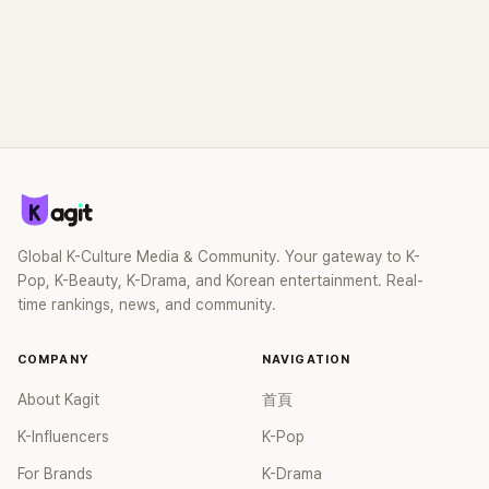
Global K-Culture Media & Community. Your gateway to K-
Pop, K-Beauty, K-Drama, and Korean entertainment. Real-
time rankings, news, and community.
COMPANY
NAVIGATION
About Kagit
首頁
K-Influencers
K-Pop
For Brands
K-Drama