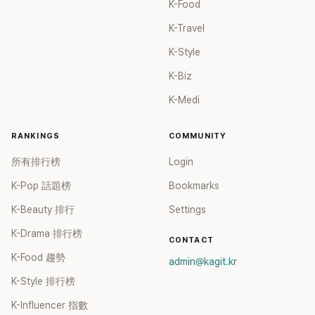
K-Food
K-Travel
K-Style
K-Biz
K-Medi
RANKINGS
COMMUNITY
所有排行榜
Login
K-Pop 話題榜
Bookmarks
K-Beauty 排行
Settings
K-Drama 排行榜
CONTACT
K-Food 趨勢
admin@kagit.kr
K-Style 排行榜
K-Influencer 指數