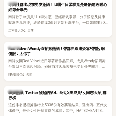
韓星
才因社群出現前男友惹議！IU曬生日蛋糕竟是邊佑錫送 暖心
細節全曝光
南韓歌手兼演員IU（李知恩）歷經新劇爭議、分手消息及健康
狀況等風波後，終於睽違3個月更新社群平台，一口氣曬出20
張近況照，讓大批粉絲又驚又喜。其中，一張生日蛋糕照意外
2 天前
江南美人
掀起熱議，不僅送禮人的身分曝光，就連貼文背景音樂也被眼
尖網友發現暗藏玄機，在韓網引發兩波討論。
K-POP
Red Velvet Wendy直拍掀熱議！臀部曲線遭疑靠「臀墊」 網
傻眼：太假了
南韓女團Red Velvet近日帶著新作品回歸，成員Wendy卻因舞
台造型再次掀起討論。她日前才因暴瘦身形受到外界關注，又
被質疑在舞台上使用臀墊，如今最新打歌舞台曝光後，再度因
2 天前
K氏鄉民
身形比例引發熱議。
熱議討論
韓娛熱議-Twitter發起的第4、5代女團成員「女同志天菜」排
行榜
這份排名是根據推特上5336份有效票選結果，選出四、五代女
偶像中，最受女性粉絲喜愛的成員。其中，HATS2HEARTS成