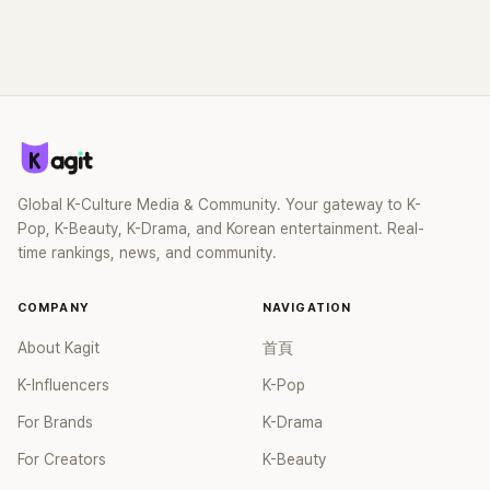
Global K-Culture Media & Community. Your gateway to K-
Pop, K-Beauty, K-Drama, and Korean entertainment. Real-
time rankings, news, and community.
COMPANY
NAVIGATION
About Kagit
首頁
K-Influencers
K-Pop
For Brands
K-Drama
For Creators
K-Beauty