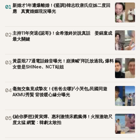
新婚才1年遭爆離婚！《藍調》韓志旼唐氏症姊二度回
01
應 真實婚姻現況曝光
主持11年突退《認哥》！金希澈終於說真話 姜鎬童成
02
最大關鍵
黃晸珉77通電話錄音曝光！崩潰喊「拜託放過我」 爆料
03
女曾是SHINee、NCT站姐
毫無交集竟成摯友！《爸爸去哪》「小哭包」民國同遊
04
AKMU秀賢 背後暖心緣分曝光
《給你夢想》黃寅燁、惠利激情床戲瘋傳！火辣激吻尺
05
度太猛 網驚：韓劇太敢拍