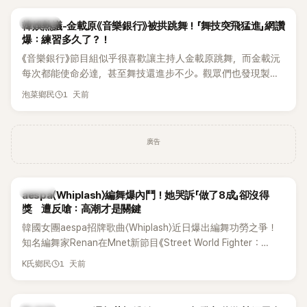
熱議討論
韓娛熱議-金載原《音樂銀行》被拱跳舞！「舞技突飛猛進」網讚
爆：練習多久了？！
《音樂銀行》節目組似乎很喜歡讓主持人金載原跳舞，而金載沅
每次都能使命必達，甚至舞技還進步不少。觀眾們也發現製作
單位對此樂此不疲。
1 天前
泡菜鄉民
廣告
K-POP
aespa〈Whiplash〉編舞爆內鬥！她哭訴「做了8成」卻沒得
獎 遭反嗆：高潮才是關鍵
韓國女團aespa招牌歌曲〈Whiplash〉近日爆出編舞功勞之爭！
知名編舞家Renan在Mnet新節目《Street World Fighter：
Directors' War》預告中，公開談及自己在〈Whiplash〉編舞上的
1 天前
K氏鄉民
貢獻，直言明明自己完成約8成舞蹈，2025 KOREA Awards「年
度編舞大賞」卻由Lachica拿走，讓她至今仍感到相當不平。