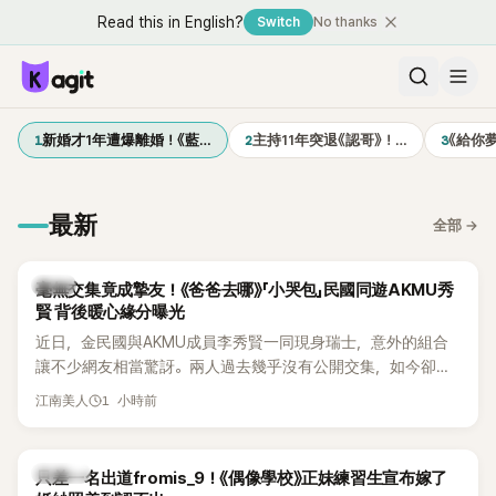
Read this in English?
Switch
No thanks
1
2
3
新婚才1年遭爆離婚！《藍…
主持11年突退《認哥》！…
《給你
最新
全部
→
韓星
毫無交集竟成摯友！《爸爸去哪》「小哭包」民國同遊AKMU秀
賢 背後暖心緣分曝光
近日，金民國與AKMU成員李秀賢一同現身瑞士，意外的組合
讓不少網友相當驚訝。兩人過去幾乎沒有公開交集，如今卻一
起踏上瑞士之旅，也讓粉絲紛紛好奇：「他們到底是怎麼認識
1 小時前
江南美人
的？」
K-POP
只差一名出道fromis_9！《偶像學校》正妹練習生宣布嫁了