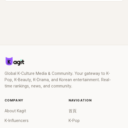
Global K-Culture Media & Community. Your gateway to K-
Pop, K-Beauty, K-Drama, and Korean entertainment. Real-
time rankings, news, and community.
COMPANY
NAVIGATION
About Kagit
首頁
K-Influencers
K-Pop