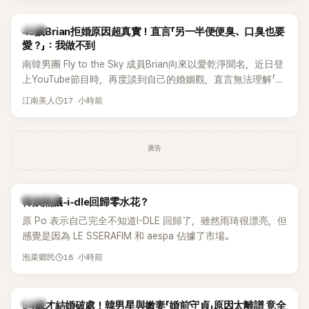
音樂，意外掀起韓網討論。
韓星
45歲Brian拒婚原因超真實！直言「另一半便便臭、口臭也要
愛？」：我做不到
南韓男團 Fly to the Sky 成員Brian向來以愛乾淨聞名，近日登
上YouTube節目時，再度談到自己的婚姻觀，直言無法理解「連
另一半的口臭、便便臭都要愛」這種說法，更大方表明自己是不
17 小時前
江南美人
婚主義者，一番超直白發言掀起熱議。
廣告
熱議討論
韓娛熱議-i-dle回歸零水花？
原 Po 表示自己完全不知道I-DLE 回歸了，雖然雨琦很漂亮，但
感覺是因為 LE SSERAFIM 和 aespa 佔據了市場。
18 小時前
泡菜鄉民
韓星
54歲才結婚破處！韓男星與嫩妻「婚前守貞」原因太離譜 竟全