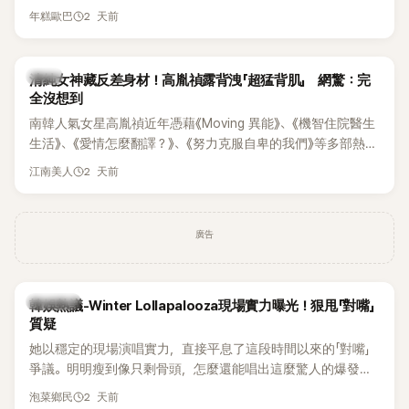
新播出的第8集不僅上演火辣吻戲，更接連出現床戲橋段，讓
2 天前
年糕歐巴
相關片段在網路上瘋傳，引發觀眾熱烈討論。
韓星
清純女神藏反差身材！高胤禎露背洩「超猛背肌」 網驚：完
全沒想到
南韓人氣女星高胤禎近年憑藉《Moving 異能》、《機智住院醫生
生活》、《愛情怎麼翻譯？》、《努力克服自卑的我們》等多部熱門
作品，躍升為韓劇新一代女神代表，不僅演技備受肯定，精緻
2 天前
江南美人
五官與清新空靈的氣質也擄獲大批粉絲。近日，她因分享一組
近況照意外掀起熱議，不是因為仙氣十足的美貌，而是藏在纖
細身材下的超狂背肌與肩膀線條，反差感十足，讓不少網友看
廣告
傻直呼：「原來她身材這麼猛！」
熱議討論
韓娛熱議-Winter Lollapalooza現場實力曝光！狠甩「對嘴」
質疑
她以穩定的現場演唱實力，直接平息了這段時間以來的「對嘴」
爭議。明明瘦到像只剩骨頭，怎麼還能唱出這麼驚人的爆發力
和音量？
2 天前
泡菜鄉民