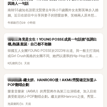
因路人一句話
南韓55歲知名諧星沈賢燮去年與小11歲圈外女友鄭英琳步入婚
姻，近日在節目中分享與妻子的戀愛故事，笑稱兩人原本想享
受兩人世界，沒想到站在飯店門口時竟被路人認出，還一路替
20 小時前
年糕歐巴
他們加油打氣，讓他害羞到最後直接放棄進飯店，意外成了婚
前一直堅守「婚前守貞」的原因之一。
K-POP
情歌主角竟是女生！YOUNG POSSE成員一句話掀「低調出
櫃」熱議 羞認：自己都不敢聽
韓國五人女團YOUNG POSSE於2023年出道，與一般主打清純
或Girl Crush風格的女團不同，她們以濃厚的Hip-Hop元素、自
創Rap及成員親自參與創作為特色，MV也融入美式街頭、塗
1 天前
K氏鄉民
鴉、滑板等文化元素。雖然並非出身四大經紀公司，仍憑藉鮮
明的音樂風格，在海外尤其是歐美市場累積不少人氣，逐漸成
為第五代女團中極具辨識度的新生代代表之一。
熱議討論
韓娛熱議-繼太妍、HANRORO後！AKMU秀賢確定加盟J-
POP翻唱企劃
樂童音樂家（AKMU）的秀賢將作為第三位演唱者，加入目前
廣受歡迎的J-POP翻唱企劃。繼太妍和Hanroro之後，秀賢已
獲選為第三首翻唱歌曲的主唱，並於近期完成錄音。
1 天前
泡菜鄉民