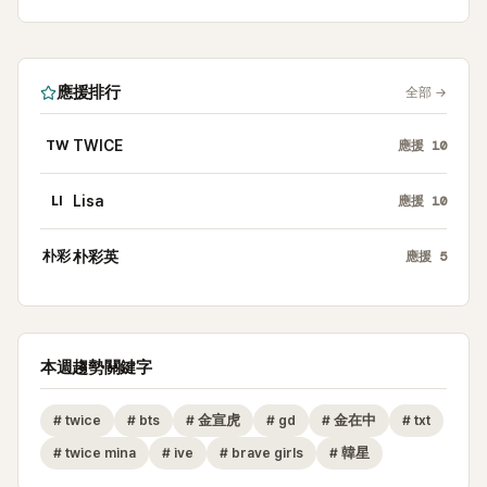
應援排行
全部
→
TW
TWICE
應援
10
LI
Lisa
應援
10
朴彩
朴彩英
應援
5
本週趨勢關鍵字
#
twice
#
bts
#
金宣虎
#
gd
#
金在中
#
txt
#
twice mina
#
ive
#
brave girls
#
韓星