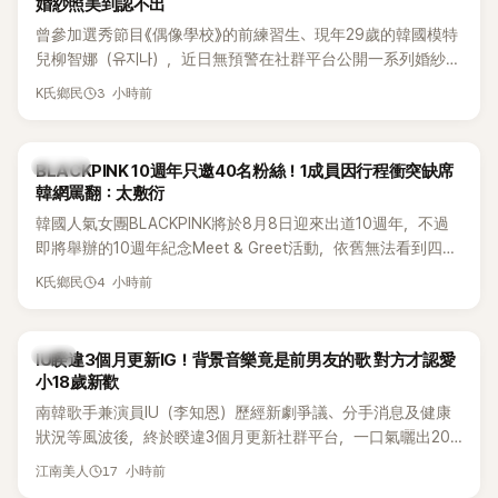
婚紗照美到認不出
曾參加選秀節目《偶像學校》的前練習生、現年29歲的韓國模特
兒柳智娜（유지나），近日無預警在社群平台公開一系列婚紗
照，親自宣布即將步入婚姻，消息曝光後讓不少曾追看節目的
3 小時前
K氏鄉民
粉絲又驚又喜，紛紛送上祝福。
K-POP
BLACKPINK 10週年只邀40名粉絲！1成員因行程衝突缺席
韓網罵翻：太敷衍
韓國人氣女團BLACKPINK將於8月8日迎來出道10週年，不過
即將舉辦的10週年紀念Meet & Greet活動，依舊無法看到四人
合體。根據韓媒《MyDaily》7日報導，當天將由Jisoo（智秀）、
4 小時前
K氏鄉民
Rosé與Jennie出席，Lisa則因行程安排確定缺席，再度引發粉
絲熱議。
韓星
IU睽違3個月更新IG！背景音樂竟是前男友的歌 對方才認愛
小18歲新歡
南韓歌手兼演員IU（李知恩）歷經新劇爭議、分手消息及健康
狀況等風波後，終於睽違3個月更新社群平台，一口氣曬出20
張近況照，讓大批粉絲又驚又喜。不過，比起照片本身，更引
17 小時前
江南美人
發熱議的是，她竟選用前男友張基河所屬樂團的歌曲作為背景