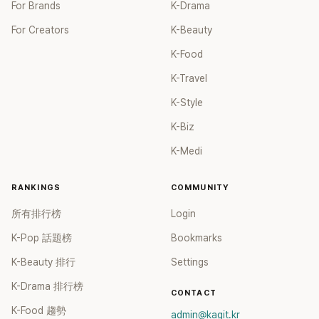
For Brands
K-Drama
For Creators
K-Beauty
K-Food
K-Travel
K-Style
K-Biz
K-Medi
RANKINGS
COMMUNITY
所有排行榜
Login
K-Pop 話題榜
Bookmarks
K-Beauty 排行
Settings
K-Drama 排行榜
CONTACT
K-Food 趨勢
admin@kagit.kr