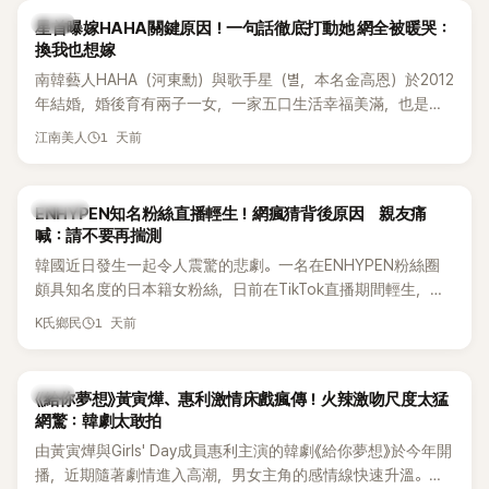
韓星
星首曝嫁HAHA關鍵原因！一句話徹底打動她 網全被暖哭：
換我也想嫁
南韓藝人HAHA（河東勳）與歌手星（별，本名金高恩）於2012
年結婚，婚後育有兩子一女，一家五口生活幸福美滿，也是韓
國演藝圈公認的模範夫妻。近日，星首度公開當年決定嫁給
1 天前
江南美人
HAHA的關鍵原因，竟是一句讓她至今仍難忘的話，也成為她
點頭步入婚姻的最大理由。
K-POP
ENHYPEN知名粉絲直播輕生！網瘋猜背後原因 親友痛
喊：請不要再揣測
韓國近日發生一起令人震驚的悲劇。一名在ENHYPEN粉絲圈
頗具知名度的日本籍女粉絲，日前在TikTok直播期間輕生，最
終不幸身亡，消息曝光後震驚韓網，也讓不少粉絲湧入社群平
1 天前
K氏鄉民
台哀悼。事發後，死者親友也陸續出面證實噩耗，並呼籲外界
停止揣測，盼逝者安息。
韓劇
《給你夢想》黃寅燁、惠利激情床戲瘋傳！火辣激吻尺度太猛
網驚：韓劇太敢拍
由黃寅燁與Girls' Day成員惠利主演的韓劇《給你夢想》於今年開
播，近期隨著劇情進入高潮，男女主角的感情線快速升溫。最