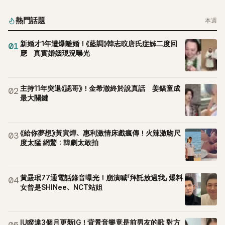
熱門話題
本週
新婚才1年遭爆離婚！《藍調》韓志旼唐氏症姊二度回
01
應 真實婚姻現況曝光
主持11年突退《認哥》！金希澈終於說真話 姜鎬童成
02
最大關鍵
《給你夢想》黃寅燁、惠利激情床戲瘋傳！火辣激吻尺
03
度太猛 網驚：韓劇太敢拍
黃晸珉77通電話錄音曝光！崩潰喊「拜託放過我」 爆料
04
女曾是SHINee、NCT站姐
IU睽違3個月更新IG！背景音樂竟是前男友的歌 對方