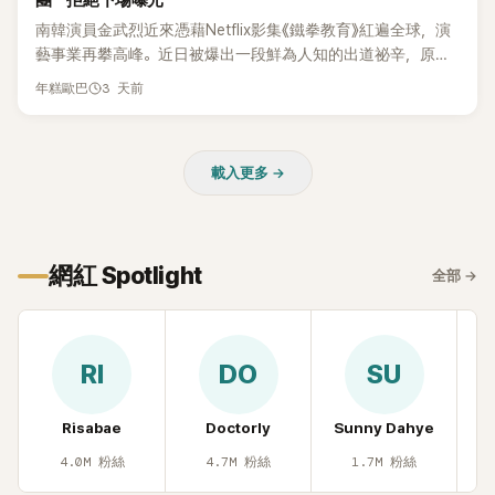
團 拒絕下場曝光
過後來爆出長達四年的團內霸凌風波，甚至傳出徐智英母親對
南韓演員金武烈近來憑藉Netflix影集《鐵拳教育》紅遍全球，演
李智惠言語辱罵、動手等爭議，最終團體於 2002 年解散。 團
藝事業再攀高峰。近日被爆出一段鮮為人知的出道祕辛，原來
體解散後，李智惠轉型 solo，靠著綜藝與歌唱實力持續活躍演
他當年差點不是以演員身分出道，而是成為男團偶像的一員。
3 天前
年糕歐巴
藝圈。據悉，她當年能加入 S#arp，也與 李尚敏 的賞識有關。
感情方面，李智惠於 2017 年與圈外男友結婚，婚後育有兩個
女兒，一家四口生活幸福美滿。如今除了持續活躍於綜藝節
目，她經營的 YouTube 頻道也即將突破百萬訂閱，近年內容深
載入更多 →
受網友喜愛，再度迎來事業第二春。
網紅 Spotlight
全部
→
RI
DO
SU
Risabae
Doctorly
Sunny Dahye
H
4.0M
粉絲
4.7M
粉絲
1.7M
粉絲