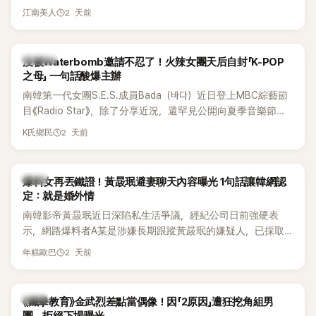
延燒到過去的爭議。李瑞鎮脫口補刀：「妳以前不是還在游泳池
（DTCU）」，憑藉燒腦劇情、電影級場景與龐大世界觀，累積
2 天前
江南美人
開過記者會？」直接點名她當年的風波。李智惠聽了忍不住笑
大批死忠粉絲，被譽為韓國最具代表性的密室逃脫綜藝之一。
說：「哥怎麼連這個都知道？」李瑞鎮則回嘴：「那時候新聞鬧那
麼大，不知道才奇怪吧。」一來一往，氣氛反而更加輕鬆。 談到
K-POP
沒被Waterbomb邀請不忍了！火辣女團天后自封「K-POP
當年情況，李智惠終於鬆口坦言，當時確實被質疑動過隆胸手
之母」 一句話酸爆主辦
術。她回憶：「拍了比基尼照片之後，就開始被說是不是去隆乳
南韓第一代女團S.E.S.成員Bada（바다）近日登上MBC綜藝節
了。」為了澄清誤會，她只好親自站出來說清楚。 李智惠進一步
目《Radio Star》，除了分享近況，還罕見公開向夏季音樂節
解釋，當時隆胸手術幾乎只有「腋下切開」一種方式，「所以我就
Waterbomb喊話，笑稱自己至今從未受邀演出，更幽默表示：
想，既然一直說我有做，那我乾脆把腋下給大家看，證明我根
2 天前
K氏鄉民
「我名字就叫『Bada（海）』，Waterbomb卻沒找我，這根本只
本沒動過。」一句話說完，全場瞬間炸鍋，來賓又驚又笑。 事實
是懂了皮毛。」一番話笑翻全場，也引發網友熱議。
上，早在 2006 年，李智惠就為了證明自己沒有「隆乳」，真的
召開了一場泳裝記者招待會。當時她穿著比基尼站在一排攝影
韓星
爆料女再丟鐵證！黃晸珉避妻聊天內容曝光 1句話讓韓網認
機前，面對媒體擺出各種姿勢，畫面至今仍被網友津津樂道。
定：就是婚外情
這段為平息爭議、直接公開腋下畫面自證清白的往事再度被提
南韓影帝黃晸珉近日深陷私生活爭議，經紀公司日前強硬表
起，節目現場立刻充滿驚呼聲與笑聲，也再次讓人見識到她面
示，網路爆料者A某是涉嫌長期跟蹤黃晸珉的嫌疑人，已採取
對流言時「豁出去」的直率性格。其實她過去也曾在 SBS 節目
法律行動。不過，A某並未因此停止發聲，5日再度透過社群平
《脫掉鞋子恢單4Men》 中，親自公開那張當年引發話題的「腋下
2 天前
年糕歐巴
台公開更多內容，反駁經紀公司的說法，強調兩人的聯繫一直
比基尼照」，再次重提這段至今仍被粉絲視為黑歷史代表作的事
都是「雙向互動」，並非外界所稱的單方面騷擾。
件。 回顧李智惠的演藝路，她於 1998 年以混聲團體 S#arp 成
員身分出道，該團在 2000 年代初期紅極一時，由李智惠、徐
韓星
《鐵拳教育》金武烈差點當偶像！因「2原因」遭狂挖角組男
智英兩位女成員，以及張錫炫、Chris Kim 兩位男成員組成。不