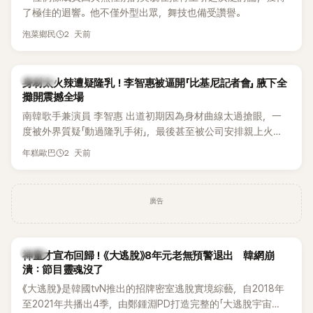
了極佳的迴響。他不僅外型出眾，舞技也備受讚譽。
2 天前
泡菜鄉民
K-POP
身材太火辣遭疑隆乳！李智惠被逼開「比基尼記者會」 腋下全
攤開震撼全場
南韓歌手兼演員 李智惠 出道初期因為身材曲線太過搶眼，一
度被外界質疑「動過隆乳手術」，最後甚至被公司安排親上火
線，召開前所未見的「泳裝記者會」澄清。這場記者會後來還被
2 天前
年糕歐巴
韓國演藝圈點名為流傳至今的「三大記者會」之一。近日她在綜
藝節目中親口回憶這段「隆乳疑雲黑歷史」，話題再度被翻出來
熱議。 2日播出的 SBS 綜藝節目《我的經紀人太難搞－秘書
廣告
鎮》，邀請同時兼顧工作與育兒的演藝圈代表「媽媽群」——李智
惠、李賢怡、李恩亨，以第13位「My Star」身分登場，分享最真
實的生活日常。 節目一開始，李瑞鎮 率先與李智惠會合，兩人
韓星
邊搭車邊聊天，氣氛輕鬆。聊到最近的新聞，李瑞鎮突然直球
神童才宣布回歸！《大逃脫》8年元老無預警退出 韓網崩
潰：節目靈魂沒了
發問：「妳不是上新聞了？說妳去做整形？是人中縮短手術嗎？」
一貫犀利又不留情的問法，讓現場瞬間笑成一片。對此，李智
《大逃脫》是韓國tvN推出的招牌密室逃脫實境綜藝，自2018年
惠也毫不閃躲，淡定接招，兩人鬥嘴默契十足。 話題接著一路
至2021年共播出4季，由鄭鍾淵PD打造完整的「大逃脫宇宙