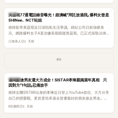
韓星
黃晸珉77通電話錄音曝光！崩潰喊「拜託放過我」 爆料女曾是
SHINee、NCT站姐
南韓影帝黃晸珉近日深陷私生活爭議，經紀公司日前強硬表
示，網路爆料女子A某涉嫌長期跟蹤黃晸珉，已正式採取法律
行動。不過，A並未停止發聲，持續透過社群平台公開爆料，反
1 天前
江南美人
駁經紀公司的說法，強調兩人一直維持雙向聯繫，並非外界所
稱的單方面騷擾。如今，韓媒《Dispatch》再曝光雙方77通電話
的錄音內容，而A也首度承認自己過去曾是SHINee、NCT等偶
廣告
像團體的「站姐」，事件持續延燒。
K-POP
遭閨蜜搶男友還大方成全！SISTAR孝琳親揭當年真相 只
因對方「1句話」忍痛放手
南韓女團SISTAR出身的孝琳近日登上YouTube節目，大方分享
自己的戀愛觀，更首度坦承過去曾遭最好的朋友搶走男友。她
表示，當時選擇瀟灑放手，但如果同樣的事情現在再發生，「我
1 天前
K氏鄉民
絕對不會坐視不管」，直率發言掀起熱議。