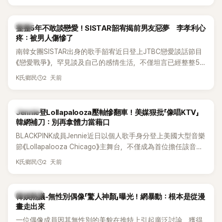
韓星
整整5年不敢談戀愛！SISTAR韶宥揭前男友惡夢 李孝利心
疼：被男人傷慘了
南韓女團SISTAR出身的歌手韶宥近日登上JTBC戀愛談話節目
《戀愛戰爭》，罕見談及自己的感情生活，不僅坦言已經整整5
年沒有談戀愛，更首度透露空窗至今的原因，全與上一段戀情
2 天前
K氏鄉民
有關，一番真心告白讓現場來賓都相當震驚。
K-POP
Jennie登Lollapalooza壓軸慘翻車！美媒狠批「像唱KTV」
韓網補刀：別再拿體力當藉口
BLACKPINK成員Jennie近日以個人歌手身分登上美國大型音樂
節《Lollapalooza Chicago》主舞台，不僅成為首位擔任該音樂
節Headliner（壓軸主秀）的K-POP女SOLO歌手，寫下全新紀
2 天前
K氏鄉民
錄。然而，演出結束後卻掀起兩極評價，不僅現場歌唱實力遭
部分網友質疑，就連美國當地媒體也毫不留情給出負評，甚至
形容整場演出「就像一場豪華KTV」。
熱議討論
韓娛熱議-無性別偶像「驚人神顏」曝光！網暴動：根本是從漫
畫走出來
一位偶像成員因其無性別的美貌在推特上引起廣泛討論，獲得