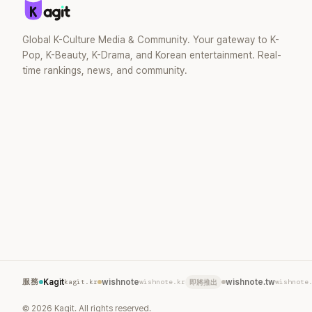
去」的直率性格。其實她過去也曾在 SBS
節目《脫掉鞋子恢單4Men》 中，親自公開
那張當年引發話題的「腋下比基尼照」，再次
Global K-Culture Media & Community. Your gateway to K-
重提這段至今仍被粉絲視為黑歷史代表作
Pop, K-Beauty, K-Drama, and Korean entertainment. Real-
的事件。 回顧李智惠的演藝路，她於
time rankings, news, and community.
1998 年以混聲團體 S#arp 成員身分出
道，該團在 2000 年代初期紅極一時，由
李智惠、徐智英兩位女成員，以及張錫
炫、Chris Kim 兩位男成員組成。不過後來
爆出長達四年的團內霸凌風波，甚至傳出
徐智英母親對李智惠言語辱罵、動手等爭
議，最終團體於 2002 年解散。 團體解散
後，李智惠轉型 solo，靠著綜藝與歌唱實
力持續活躍演藝圈。據悉，她當年能加入
S#arp，也與 李尚敏 的賞識有關。 感情方
面，李智惠於 2017 年與圈外男友結婚，
婚後育有兩個女兒，一家四口生活幸福美
滿。如今除了持續活躍於綜藝節目，她經
營的 YouTube 頻道也即將突破百萬訂閱，
服務
Kagit
kagit.kr
wishnote
wishnote.kr
wishnote.tw
wishnote
即將推出
近年內容深受網友喜愛，再度迎來事業第
二春。
©
2026
Kagit. All rights reserved.