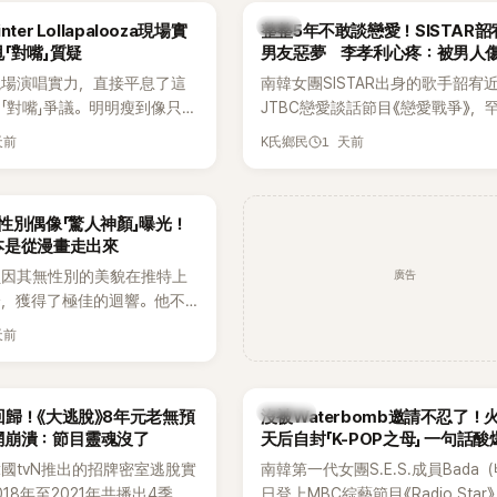
出面證實噩耗，並呼籲外界停
傳，引發觀眾熱烈討論。
韓星
ter Lollapalooza現場實
整整5年不敢談戀愛！SISTAR
逝者安息。
「對嘴」質疑
男友惡夢 李孝利心疼：被男人
現場演唱實力，直接平息了這
南韓女團SISTAR出身的歌手韶宥
「對嘴」爭議。明明瘦到像只剩
JTBC戀愛談話節目《戀愛戰爭》，
還能唱出這麼驚人的爆發力和
自己的感情生活，不僅坦言已經整
天前
1 天前
K氏鄉民
有談戀愛，更首度透露空窗至今的
全與上一段戀情有關，一番真心告
場來賓都相當震驚。
性別偶像「驚人神顏」曝光！
本是從漫畫走出來
廣告
員因其無性別的美貌在推特上
論，獲得了極佳的迴響。他不
，舞技也備受讚譽。
天前
K-POP
歸！《大逃脫》8年元老無預
沒被Waterbomb邀請不忍了！
網崩潰：節目靈魂沒了
天后自封「K-POP之母」 一句話
韓國tvN推出的招牌密室逃脫實
南韓第一代女團S.E.S.成員Bada
18年至2021年共播出4季，
日登上MBC綜藝節目《Radio Star