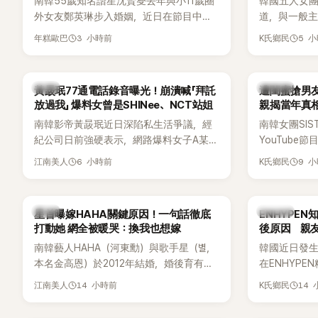
南韓55歲知名諧星沈賢燮去年與小11歲圈
韓國五人女團Y
外女友鄭英琳步入婚姻，近日在節目中分
道，與一般主打
享與妻子的戀愛故事，笑稱兩人原本想享
團不同，她們以
3 小時前
5 
年糕歐巴
K氏鄉民
受兩人世界，沒想到站在飯店門口時竟被
創Rap及成
路人認出，還一路替他們加油打氣，讓他
融入美式街
害羞到最後直接放棄進飯店，意外成了婚
雖然並非出
韓星
K-POP
黃晸珉77通電話錄音曝光！崩潰喊「拜託
遭閨蜜搶男友
前一直堅守「婚前守貞」的原因之一。
的音樂風格
放過我」 爆料女曾是SHINee、NCT站姐
親揭當年真相
不少人氣，
手
南韓影帝黃晸珉近日深陷私生活爭議，經
南韓女團SI
識度的新生
紀公司日前強硬表示，網路爆料女子A某涉
YouTub
嫌長期跟蹤黃晸珉，已正式採取法律行
更首度坦承
6 小時前
9 
江南美人
K氏鄉民
動。不過，A並未停止發聲，持續透過社群
友。她表示
平台公開爆料，反駁經紀公司的說法，強
同樣的事情現
調兩人一直維持雙向聯繫，並非外界所稱
不管」，直率
韓星
K-POP
星首曝嫁HAHA關鍵原因！一句話徹底
ENHYPE
的單方面騷擾。如今，韓媒《Dispatch》再
打動她 網全被暖哭：換我也想嫁
後原因 親
曝光雙方77通電話的錄音內容，而A也首
南韓藝人HAHA（河東勳）與歌手星（별，
韓國近日發
度承認自己過去曾是SHINee、NCT等偶像
本名金高恩）於2012年結婚，婚後育有兩
在ENHYP
團體的「站姐」，事件持續延燒。
子一女，一家五口生活幸福美滿，也是韓
粉絲，日前在
14 小時前
14
江南美人
K氏鄉民
國演藝圈公認的模範夫妻。近日，星首度
不幸身亡，
公開當年決定嫁給HAHA的關鍵原因，竟是
少粉絲湧入