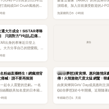
OUNG POSSE於2023年出
樂童音樂家（AKMU）的秀賢將作
清純或Girl Crush風格的女
演唱者，加入目前廣受歡迎的J-P
濃厚的Hip-Hop元素、自
企劃。繼太妍和Hanroro之後，秀
小時前
5 小時前
泡菜鄉民
員親自參與創作為特色，MV也
選為第三首翻唱歌曲的主唱，並於
頭、塗鴉、滑板等文化元素。
成錄音。
身四大經紀公司，仍憑藉鮮明
還大方成全！SISTAR孝琳
，在海外尤其是歐美市場累積
 只因對方「1句話」忍痛放
逐漸成為第五代女團中極具辨
廣告
STAR出身的孝琳近日登上
代代表之一。
e節目，大方分享自己的戀愛觀，
過去曾遭最好的朋友搶走男
小時前
，當時選擇瀟灑放手，但如果
在再發生，「我絕對不會坐視
發言掀起熱議。
韓劇
N知名粉絲直播輕生！網瘋猜背
《給你夢想》黃寅燁、惠利激情床
友痛喊：請不要再揣測
傳！火辣激吻尺度太猛 網驚：韓
拍
生一起令人震驚的悲劇。一名
由黃寅燁與Girls' Day成員惠利主
EN粉絲圈頗具知名度的日本籍女
《給你夢想》於今年開播，近期隨著
TikTok直播期間輕生，最終
入高潮，男女主角的感情線快速升
 小時前
1 天前
年糕歐巴
消息曝光後震驚韓網，也讓不
新播出的第8集不僅上演火辣吻戲
社群平台哀悼。事發後，死者
出現床戲橋段，讓相關片段在網路