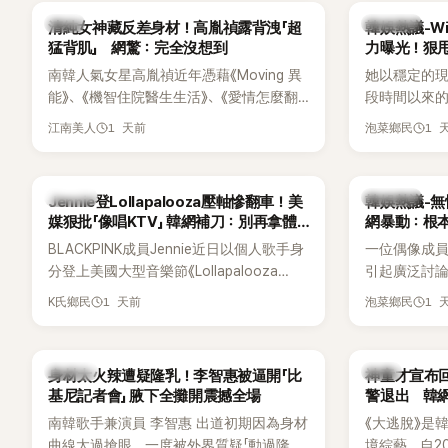
一句讓她至今仍難忘的話，也成為她點頭
親友也陸續
韓星
熱議討論
清純女神藏反差身材！高胤禎露背洩「超
韓娛熱議-Win
步入婚姻的最大理由。
止揣測，盼
猛背肌」 網驚：完全沒想到
力曝光！狠甩
南韓人氣女星高胤禎近年憑藉《Moving 異
她以穩定的
能》、《機智住院醫生生活》、《愛情怎麼翻
段時間以來的
譯？》、《努力克服自卑的我們》等多部熱門
骨頭，怎麼
1 天前
1 
江南美人
泡菜鄉民
作品，躍升為韓劇新一代女神代表，不僅
音量？
演技備受肯定，精緻五官與清新空靈的氣
質也擄獲大批粉絲。近日，她因分享一組
K-POP
熱議討論
Jennie登Lollapalooza壓軸慘翻車！美
韓娛熱議-無
近況照意外掀起熱議，不是因為仙氣十足
媒狠批「像唱KTV」 韓網補刀：別再拿體
網暴動：根
的美貌，而是藏在纖細身材下的超狂背肌
力當藉口
BLACKPINK成員Jennie近日以個人歌手身
一位偶像成
與肩膀線條，反差感十足，讓不少網友看
分登上美國大型音樂節《Lollapalooza
引起廣泛討
傻直呼：「原來她身材這麼猛！」
Chicago》主舞台，不僅成為首位擔任該音
僅外型出眾
1 天前
1 
K氏鄉民
泡菜鄉民
樂節Headliner（壓軸主秀）的K-POP女
SOLO歌手，寫下全新紀錄。然而，演出結
束後卻掀起兩極評價，不僅現場歌唱實力
K-POP
韓星
身材太火辣遭疑隆乳！李智惠被逼開「比
神童才宣布回
遭部分網友質疑，就連美國當地媒體也毫
基尼記者會」 腋下全攤開震撼全場
警退出 韓
不留情給出負評，甚至形容整場演出「就像
南韓歌手兼演員 李智惠 出道初期因為身材
《大逃脫》是
一場豪華KTV」。
曲線太過搶眼，一度被外界質疑「動過隆乳
境綜藝，自20