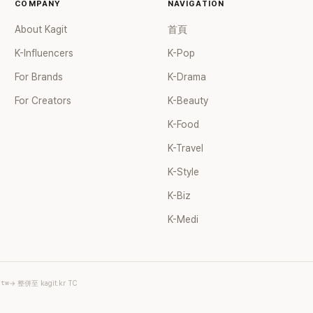
COMPANY
NAVIGATION
About Kagit
首頁
K-Influencers
K-Pop
For Brands
K-Drama
For Creators
K-Beauty
K-Food
K-Travel
K-Style
K-Biz
K-Medi
.tw
→ 整併至 kagit.kr TC