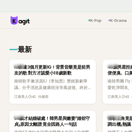
K-Pop
K-Drama
最新
韓星
韓星
IU睽違3個月更新IG！背景音樂竟是前男
45歲男星拒
友的歌 對方才認愛小18歲新歡
便便臭、口
南韓歌手兼演員IU（李知恩）歷經新劇爭
南韓男團 Fly 
議、分手消息及健康狀況等風波後，終於
愛乾淨聞名，
睽違3個月更新社群平台，一口氣曬出20
再度談到自己
42 分鐘前
42
江南美人
江南美人
張近況照，讓大批粉絲又驚又喜。不過，
另一半的口臭
比起照片本身，更引發熱議的是，她竟選
更大方表明
用前男友張基河所屬樂團的歌曲作為背景
白發言掀起
韓星
K-POP
54歲才結婚破處！韓男星與嫩妻「婚前守
情歌主角竟
音樂，意外掀起韓網討論。
貞」原因太離譜 竟全因路人一句話
調出櫃」熱議