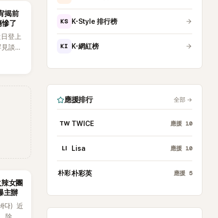
韶宥揭前
KS
K-Style 排行榜
傷慘了
近日登上
KI
K-網紅榜
罕見談及
整5年沒
原因，
白讓現
應援排行
全部
→
TW
TWICE
應援
10
LI
Lisa
應援
10
朴彩
朴彩英
應援
5
火辣女團
酸爆主辦
（바다）近
》，除了