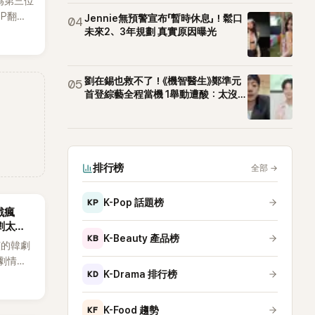
為第三位
OP翻唱
Jennie無預警宣布「暫時休息」！鬆口
04
賢已獲
未來2、3年規劃 真實原因曝光
近期完
劉在錫也救不了！《機智醫生》鄭準元
05
首登綜藝全程當機 1舉動遭酸：太沒誠
意
排行榜
全部
→
KP
K-Pop 話題榜
戲瘋
劇太敢
KB
K-Beauty 產品榜
演的韓劇
劇情進
KD
K-Drama 排行榜
溫。最
，更接連
上瘋
KF
K-Food 趨勢