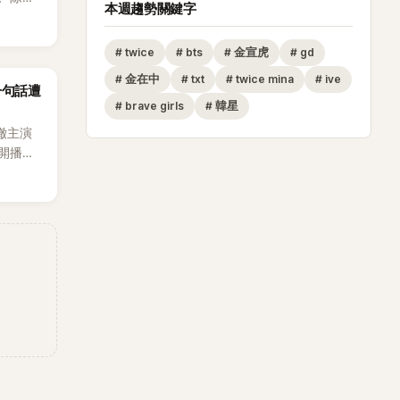
本週趨勢關鍵字
節
從未受邀
#
twice
#
bts
#
金宣虎
#
gd
沒找我，這
#
金在中
#
txt
#
twice mina
#
ive
一句話遭
全場，也
#
brave girls
#
韓星
澈主演
開播，
段發言卻
將焦點
女性」意