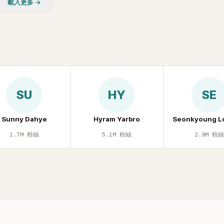
載入更多 →
SU
HY
SE
Sunny Dahye
Hyram Yarbro
Seonkyoung L
1.7M
粉絲
5.1M
粉絲
2.9M
粉