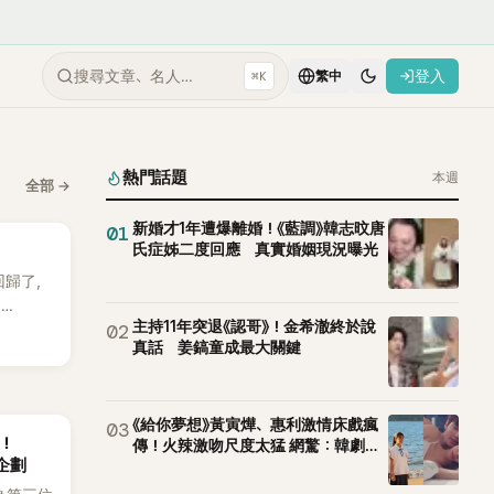
搜尋文章、名人…
登入
⌘K
繁中
熱門話題
本週
全部
→
新婚才1年遭爆離婚！《藍調》韓志旼唐
01
氏症姊二度回應 真實婚姻現況曝光
 回歸了，
E
主持11年突退《認哥》！金希澈終於說
02
。
真話 姜鎬童成最大關鍵
《給你夢想》黃寅燁、惠利激情床戲瘋
03
後！
傳！火辣激吻尺度太猛 網驚：韓劇太
企劃
敢拍