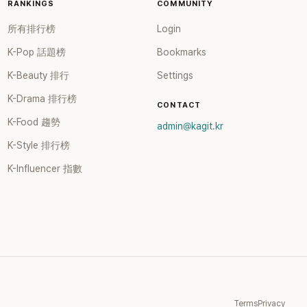
RANKINGS
COMMUNITY
所有排行榜
Login
K-Pop 話題榜
Bookmarks
K-Beauty 排行
Settings
K-Drama 排行榜
CONTACT
K-Food 趨勢
admin@kagit.kr
K-Style 排行榜
K-Influencer 指數
Terms
Privacy