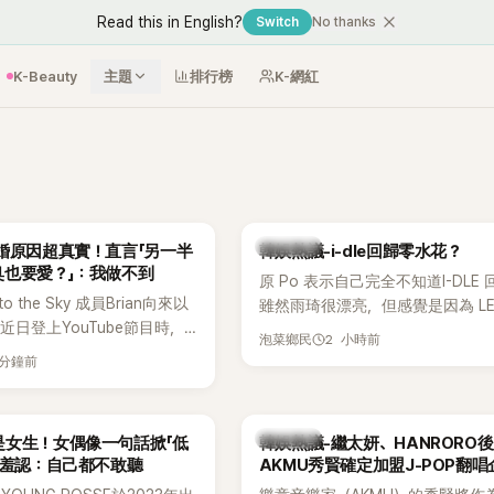
Read this in English?
Switch
No thanks
K-Beauty
主題
排行榜
K-網紅
熱議討論
婚原因超真實！直言「另一半
韓娛熱議-i-dle回歸零水花？
臭也要愛？」：我做不到
原 Po 表示自己完全不知道I-DLE
to the Sky 成員Brian向來以
雖然雨琦很漂亮，但感覺是因為 L
近日登上YouTube節目時，
SSERAFIM 和 aespa 佔據了市場
2 小時前
泡菜鄉民
的婚姻觀，直言無法理解「連
 分鐘前
、便便臭都要愛」這種說法，
自己是不婚主義者，一番超直
熱議。
熱議討論
是女生！女偶像一句話掀「低
韓娛熱議-繼太妍、HANRORO
 羞認：自己都不敢聽
AKMU秀賢確定加盟J-POP翻唱