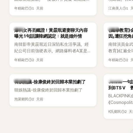
手術」，最後甚至被公司安排親上火線，召
由鄭鍾淵PD
1 天前
1 
年糕歐巴
江南美人
開前所未見的「泳裝記者會」澄清。這場記者
（DTCU）
會後來還被韓國演藝圈點名為流傳至今的
與龐大世界
「三大記者會」之一。近日她在綜藝節目中親
為韓國最具
韓星
韓星
爆料女再丟鐵證！黃晸珉避妻聊天內容
《鐵拳教育》
口回憶這段「隆乳疑雲黑歷史」，話題再度被
曝光 1句話讓韓網認定：就是婚外情
因」遭狂挖
翻出來熱議。 2日播出的 SBS 綜藝節目
南韓影帝黃晸珉近日深陷私生活爭議，經
南韓演員金武烈
《我的經紀人太難搞－秘書鎮》，邀請同時
紀公司日前強硬表示，網路爆料者A某是涉
教育》紅遍全
兼顧工作與育兒的演藝圈代表「媽媽群」
嫌長期跟蹤黃晸珉的嫌疑人，已採取法律
被爆出一段
——李智惠、李賢怡、李恩亨，以第13位
2 天前
2 
年糕歐巴
年糕歐巴
行動。不過，A某並未因此停止發聲，5日
當年差點不
「My Star」身分登場，分享最真實的生活日
再度透過社群平台公開更多內容，反駁經
男團偶像的
常。 節目一開始，李瑞鎮 率先與李智惠會
紀公司的說法，強調兩人的聯繫一直都是
合，兩人邊搭車邊聊天，氣氛輕鬆。聊到
熱議討論
K-POP
韓娛熱議-徐康俊終於回歸本業拍劇了
Jennie
「雙向互動」，並非外界所稱的單方面騷擾。
最近的新聞，李瑞鎮突然直球發問：「妳不
到BTS V
韓娛熱議-徐康俊終於回歸本業拍劇了
是上新聞了？說妳去做整形？是人中縮短
BLACKPIN
手術嗎？」一貫犀利又不留情的問法，讓現
2 天前
泡菜鄉民
《Cosmopo
場瞬間笑成一片。對此，李智惠也毫不閃
Tame Impa
躲，淡定接招，兩人鬥嘴默契十足。 話題
2 
K氏鄉民
Remix）
接著一路延燒到過去的爭議。李瑞鎮脫口
「共同朋友」
補刀：「妳以前不是還在游泳池開過記者
BTS成員V
會？」直接點名她當年的風波。李智惠聽了