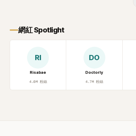
忍不住笑說：「哥怎麼連這個都知道？」李瑞
鎮則回嘴：「那時候新聞鬧那麼大，不知道
才奇怪吧。」一來一往，氣氛反而更加輕
鬆。 談到當年情況，李智惠終於鬆口坦
網紅 Spotlight
言，當時確實被質疑動過隆胸手術。她回
憶：「拍了比基尼照片之後，就開始被說是
不是去隆乳了。」為了澄清誤會，她只好親
自站出來說清楚。 李智惠進一步解釋，當
RI
DO
時隆胸手術幾乎只有「腋下切開」一種方式，
「所以我就想，既然一直說我有做，那我乾
脆把腋下給大家看，證明我根本沒動過。」
Risabae
Doctorly
一句話說完，全場瞬間炸鍋，來賓又驚又
4.0M
粉絲
4.7M
粉絲
笑。 事實上，早在 2006 年，李智惠就為
了證明自己沒有「隆乳」，真的召開了一場泳
裝記者招待會。當時她穿著比基尼站在一
排攝影機前，面對媒體擺出各種姿勢，畫
面至今仍被網友津津樂道。 這段為平息爭
議、直接公開腋下畫面自證清白的往事再
度被提起，節目現場立刻充滿驚呼聲與笑
聲，也再次讓人見識到她面對流言時「豁出