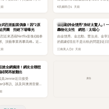
打造完整的「大逃脫宇宙
分享近況，還罕見公開向夏季音樂
天前
1 天前
K氏鄉民
」，憑藉燒腦劇情、電影級場景
Waterbomb喊話，笑稱自己至今
觀，累積大批死忠粉絲，被譽
演出，更幽默表示：「我名字就叫
代表性的密室逃脫綜藝之一。
『Bada（海）』，Waterbomb卻
韓星
金武烈差點當偶像！因「2原
金志勳誇金憓秀「身材太驚人」！
根本只是懂了皮毛。」一番話笑翻
角組男團 拒絕下場曝光
轟物化女性 網怒：太噁心
引發網友熱議。
近來憑藉Netflix影集《鐵拳
由金憓秀、金志勳、曹汝貞、金宰
球，演藝事業再攀高峰。近日
的戲劇《現在不是出軌的問題》近日
鮮為人知的出道祕辛，原來他
為宣傳新作品，四位主演一同出演
天前
2 天前
江南美人
是以演員身分出道，而是成為
YouTube節目，不料訪談中的一
一員。
意外掀起爭議。不少網友認為，他
放在金憓秀的身材，言論帶有「物化
一句話掀全網瘋猜！網友全聯想
味，引發大量批評。
 舊緋聞再被翻出
廣告
K成員Jennie近日接受
litan》專訪，談及與澳洲音樂人
la合作推出〈Dracula（JENNIE
天前
〉的幕後故事，沒想到她一句關於
的回答，竟再次引發外界對她與
緋聞的討論。