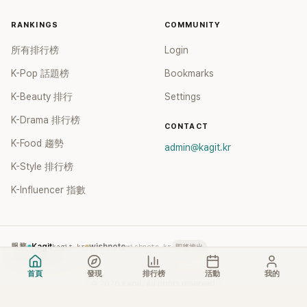
RANKINGS
COMMUNITY
所有排行榜
Login
K-Pop 話題榜
Bookmarks
K-Beauty 排行
Settings
K-Drama 排行榜
CONTACT
K-Food 趨勢
admin@kagit.kr
K-Style 排行榜
K-Influencer 指數
服務
Kagit
kagit.kr
wishnote
wishnote.kr
即將推出
wishnote.tw
wishnote.tw
→ 整併至 kagit.kr TC
首頁
發現
排行榜
活動
我的
©
2026
Kagit. All rights reserved.
Terms
Privacy