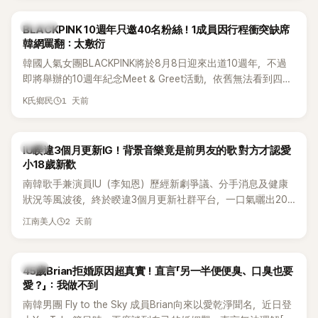
K-POP
BLACKPINK 10週年只邀40名粉絲！1成員因行程衝突缺席
韓網罵翻：太敷衍
韓國人氣女團BLACKPINK將於8月8日迎來出道10週年，不過
即將舉辦的10週年紀念Meet & Greet活動，依舊無法看到四人
合體。根據韓媒《MyDaily》7日報導，當天將由Jisoo（智秀）、
1 天前
K氏鄉民
Rosé與Jennie出席，Lisa則因行程安排確定缺席，再度引發粉
絲熱議。
韓星
IU睽違3個月更新IG！背景音樂竟是前男友的歌 對方才認愛
小18歲新歡
南韓歌手兼演員IU（李知恩）歷經新劇爭議、分手消息及健康
狀況等風波後，終於睽違3個月更新社群平台，一口氣曬出20
張近況照，讓大批粉絲又驚又喜。不過，比起照片本身，更引
2 天前
江南美人
發熱議的是，她竟選用前男友張基河所屬樂團的歌曲作為背景
音樂，意外掀起韓網討論。
韓星
45歲Brian拒婚原因超真實！直言「另一半便便臭、口臭也要
愛？」：我做不到
南韓男團 Fly to the Sky 成員Brian向來以愛乾淨聞名，近日登