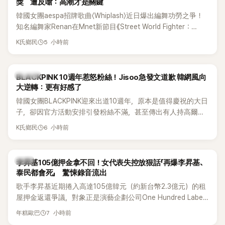
獎 遭反嗆：高潮才是關鍵
韓國女團aespa招牌歌曲〈Whiplash〉近日爆出編舞功勞之爭！
知名編舞家Renan在Mnet新節目《Street World Fighter：
Directors' War》預告中，公開談及自己在〈Whiplash〉編舞上的
5 小時前
K氏鄉民
貢獻，直言明明自己完成約8成舞蹈，2025 KOREA Awards「年
度編舞大賞」卻由Lachica拿走，讓她至今仍感到相當不平。
K-POP
BLACKPINK 10週年惹怒粉絲！Jisoo急發文道歉 韓網風向
大逆轉：更有好感了
韓國女團BLACKPINK迎來出道10週年，原本是值得慶祝的大日
子，卻因官方活動安排引發粉絲不滿，甚至傳出有人持高爾夫
球桿到YG娛樂大樓鬧事。Jisoo今（8日）也親自發文向BLINK
6 小時前
K氏鄉民
道歉，坦言這次紀念日「好像是充滿歉意的一天」。
韓星
李昇基105億押金拿不回！女代表失控放狠話「再爆李昇基、
泰民都會死」 驚悚錄音流出
歌手李昇基近期捲入高達105億韓元（約新台幣2.3億元）的租
屋押金返還爭議，對象正是演藝企劃公司One Hundred Label
代表車佳媛(차가원)。如今事件再掀風波，YouTuber李鎮浩公開
7 小時前
年糕歐巴
一段與車佳媛過去的通話錄音，當中出現「李昇基身邊的人會全