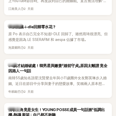
上YouTube節目時，再度談到自己的婚姻觀，直言無法理解「連
另一半的口臭、便便臭都要愛」這種說法，更大方表明自己是不
2 天前
江南美人
婚主義者，一番超直白發言掀起熱議。
熱議討論
韓娛熱議-i-dle回歸零水花？
原 Po 表示自己完全不知道I-DLE 回歸了，雖然雨琦很漂亮，但
感覺是因為 LE SSERAFIM 和 aespa 佔據了市場。
2 天前
泡菜鄉民
韓星
54歲才結婚破處！韓男星與嫩妻「婚前守貞」原因太離譜 竟全
因路人一句話
南韓55歲知名諧星沈賢燮去年與小11歲圈外女友鄭英琳步入婚
姻，近日在節目中分享與妻子的戀愛故事，笑稱兩人原本想享
受兩人世界，沒想到站在飯店門口時竟被路人認出，還一路替
2 天前
年糕歐巴
他們加油打氣，讓他害羞到最後直接放棄進飯店，意外成了婚
前一直堅守「婚前守貞」的原因之一。
K-POP
情歌主角竟是女生！YOUNG POSSE成員一句話掀「低調出
櫃」熱議 羞認：自己都不敢聽