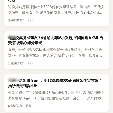
行榜
這份排名是根據推特上5336份有效票選結果，選出四、五代女
偶像中，最受女性粉絲喜愛的成員。其中，HATS2HEARTS成
員包攬了前三名，展現了她們在女性社群中的高人氣。
1 天前
泡菜鄉民
韓星
毫無交集竟成摯友！《爸爸去哪》「小哭包」民國同遊AKMU秀
賢 背後暖心緣分曝光
近日，金民國與AKMU成員李秀賢一同現身瑞士，意外的組合
讓不少網友相當驚訝。兩人過去幾乎沒有公開交集，如今卻一
起踏上瑞士之旅，也讓粉絲紛紛好奇：「他們到底是怎麼認識
1 天前
江南美人
的？」
K-POP
只差一名出道fromis_9！《偶像學校》正妹練習生宣布嫁了
婚紗照美到認不出
曾參加選秀節目《偶像學校》的前練習生、現年29歲的韓國模特
兒柳智娜（유지나），近日無預警在社群平台公開一系列婚紗
照，親自宣布即將步入婚姻，消息曝光後讓不少曾追看節目的
1 天前
K氏鄉民
粉絲又驚又喜，紛紛送上祝福。