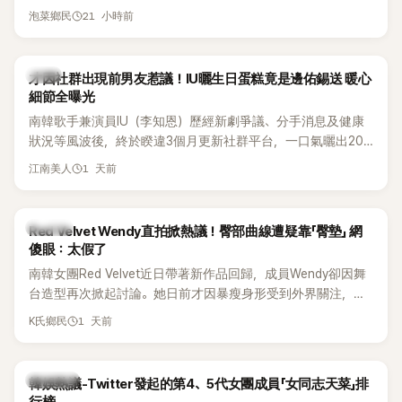
原因，希望他們能更認真地表演。
21 小時前
泡菜鄉民
韓星
才因社群出現前男友惹議！IU曬生日蛋糕竟是邊佑錫送 暖心
細節全曝光
南韓歌手兼演員IU（李知恩）歷經新劇爭議、分手消息及健康
狀況等風波後，終於睽違3個月更新社群平台，一口氣曬出20
張近況照，讓大批粉絲又驚又喜。其中，一張生日蛋糕照意外
1 天前
江南美人
掀起熱議，不僅送禮人的身分曝光，就連貼文背景音樂也被眼
尖網友發現暗藏玄機，在韓網引發兩波討論。
K-POP
Red Velvet Wendy直拍掀熱議！臀部曲線遭疑靠「臀墊」 網
傻眼：太假了
南韓女團Red Velvet近日帶著新作品回歸，成員Wendy卻因舞
台造型再次掀起討論。她日前才因暴瘦身形受到外界關注，又
被質疑在舞台上使用臀墊，如今最新打歌舞台曝光後，再度因
1 天前
K氏鄉民
身形比例引發熱議。
熱議討論
韓娛熱議-Twitter發起的第4、5代女團成員「女同志天菜」排