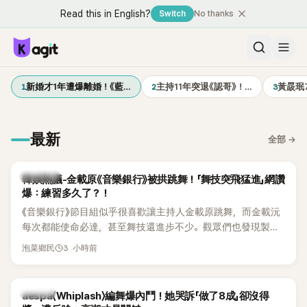
Read this in English?
Switch
No thanks
1
2
3
新婚才1年遭爆離婚！《藍…
主持11年突退《認哥》！…
黃晸珉
最新
全部
→
熱議討論
韓娛熱議-金載原《音樂銀行》被拱跳舞！「舞技突飛猛進」網讚
爆：練習多久了？！
《音樂銀行》節目組似乎很喜歡讓主持人金載原跳舞，而金載沅
每次都能使命必達，甚至舞技還進步不少。觀眾們也發現製作
單位對此樂此不疲。
3 小時前
泡菜鄉民
K-POP
aespa〈Whiplash〉編舞爆內鬥！她哭訴「做了8成」卻沒得