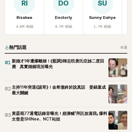
RI
DO
SU
Risabae
Doctorly
Sunny Dahye
H
4.0M
粉絲
4.7M
粉絲
1.7M
粉絲
熱門話題
本週
新婚才1年遭爆離婚！《藍調》韓志旼唐氏症姊二度回
01
應 真實婚姻現況曝光
主持11年突退《認哥》！金希澈終於說真話 姜鎬童成
02
最大關鍵
黃晸珉77通電話錄音曝光！崩潰喊「拜託放過我」 爆料
03
女曾是SHINee、NCT站姐