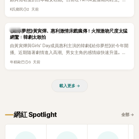
終不幸身亡，消息曝光後震驚韓網，也讓不少粉絲湧入社群平
2 天前
K氏鄉民
台哀悼。事發後，死者親友也陸續出面證實噩耗，並呼籲外界
停止揣測，盼逝者安息。
韓劇
《給你夢想》黃寅燁、惠利激情床戲瘋傳！火辣激吻尺度太猛
網驚：韓劇太敢拍
由黃寅燁與Girls' Day成員惠利主演的韓劇《給你夢想》於今年開
播，近期隨著劇情進入高潮，男女主角的感情線快速升溫。最
新播出的第8集不僅上演火辣吻戲，更接連出現床戲橋段，讓
3 天前
年糕歐巴
相關片段在網路上瘋傳，引發觀眾熱烈討論。
載入更多 →
網紅 Spotlight
全部
→