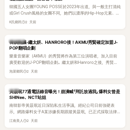
韓國五人女團YOUNG POSSE於2023年出道，與一般主打清純
或Girl Crush風格的女團不同，她們以濃厚的Hip-Hop元素、自
創Rap及成員親自參與創作為特色，MV也融入美式街頭、塗
2 天前
K氏鄉民
鴉、滑板等文化元素。雖然並非出身四大經紀公司，仍憑藉鮮
明的音樂風格，在海外尤其是歐美市場累積不少人氣，逐漸成
為第五代女團中極具辨識度的新生代代表之一。
熱議討論
韓娛熱議-繼太妍、HANRORO後！AKMU秀賢確定加盟J-
POP翻唱企劃
樂童音樂家（AKMU）的秀賢將作為第三位演唱者，加入目前
廣受歡迎的J-POP翻唱企劃。繼太妍和Hanroro之後，秀賢已
獲選為第三首翻唱歌曲的主唱，並於近期完成錄音。
2 天前
泡菜鄉民
韓星
黃晸珉77通電話錄音曝光！崩潰喊「拜託放過我」 爆料女曾是
SHINee、NCT站姐
南韓影帝黃晸珉近日深陷私生活爭議，經紀公司日前強硬表
示，網路爆料女子A某涉嫌長期跟蹤黃晸珉，已正式採取法律
行動。不過，A並未停止發聲，持續透過社群平台公開爆料，反
2 天前
江南美人
駁經紀公司的說法，強調兩人一直維持雙向聯繫，並非外界所