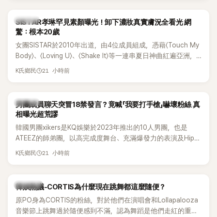
部死掉」等激烈言論，引發外界譁然。
K-POP
SISTAR孝琳罕見素顏曝光！卸下濃妝真實膚況全看光 網
驚：根本20歲
女團SISTAR於2010年出道，由4位成員組成，憑藉〈Touch My
Body〉、〈Loving U〉、〈Shake It〉等一連串夏日神曲紅遍亞洲，
獲封「夏日女王」。不過，團體在出道滿7年後宣布解散，成員各
21 小時前
K氏鄉民
自投入個人演藝事業。向來以性感火辣形象和強大舞台氣場著
稱的孝琳，近日在社群分享與「排球女王」金軟景聚餐的日常，
不僅展現兩人多年不變的好交情，她幾乎素顏入鏡的真實模
K-POP
男團成員聊天突冒18禁發言？竟喊「我要打手槍」嚇壞粉絲 真
樣，也意外掀起網友熱議。
相曝光超荒謬
韓國男團xikers是KQ娛樂於2023年推出的10人男團，也是
ATEEZ的師弟團，以高完成度舞台、充滿爆發力的表演及Hip-
Hop風格聞名，出道後迅速累積大批海內外粉絲，近年也陸續
21 小時前
K氏鄉民
登上Lollapalooza等國際大型音樂節，展現新生代男團的舞台
實力。
熱議討論
韓娛熱議-CORTIS為什麼現在跳舞都這麼隨便？
原PO身為CORTIS的粉絲，對於他們在演唱會和Lollapalooza
音樂節上跳舞過於隨便感到不滿，認為舞蹈是他們走紅的重要