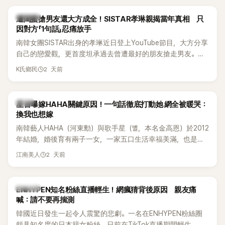
稱的單方面騷擾。如今，韓媒《Dispatch》再曝光雙方77通電話
的錄音內容，而A也首度承認自己過去曾是SHINee、NCT等偶
K-POP
遭閨蜜搶男友還大方成全！SISTAR孝琳親揭當年真相 只
像團體的「站姐」，事件持續延燒。
因對方「1句話」忍痛放手
南韓女團SISTAR出身的孝琳近日登上YouTube節目，大方分享
自己的戀愛觀，更首度坦承過去曾遭最好的朋友搶走男友。她
表示，當時選擇瀟灑放手，但如果同樣的事情現在再發生，「我
2 天前
K氏鄉民
絕對不會坐視不管」，直率發言掀起熱議。
韓星
星首曝嫁HAHA關鍵原因！一句話徹底打動她 網全被暖哭：
換我也想嫁
南韓藝人HAHA（河東勳）與歌手星（별，本名金高恩）於2012
年結婚，婚後育有兩子一女，一家五口生活幸福美滿，也是韓
國演藝圈公認的模範夫妻。近日，星首度公開當年決定嫁給
2 天前
江南美人
HAHA的關鍵原因，竟是一句讓她至今仍難忘的話，也成為她
點頭步入婚姻的最大理由。
K-POP
ENHYPEN知名粉絲直播輕生！網瘋猜背後原因 親友痛
喊：請不要再揣測
韓國近日發生一起令人震驚的悲劇。一名在ENHYPEN粉絲圈
頗具知名度的日本籍女粉絲，日前在TikTok直播期間輕生，最