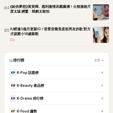
《給你夢想》黃寅燁、惠利激情床戲瘋傳！火辣激吻尺
04
度太猛 網驚：韓劇太敢拍
IU睽違3個月更新IG！背景音樂竟是前男友的歌 對方
05
才認愛小18歲新歡
1
排行榜
全部
→
KP
K-Pop 話題榜
KB
K-Beauty 產品榜
KD
K-Drama 排行榜
KF
K-Food 趨勢