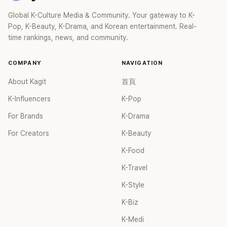
Global K-Culture Media & Community. Your gateway to K-
Pop, K-Beauty, K-Drama, and Korean entertainment. Real-
time rankings, news, and community.
COMPANY
NAVIGATION
About Kagit
首頁
K-Influencers
K-Pop
For Brands
K-Drama
For Creators
K-Beauty
K-Food
K-Travel
K-Style
K-Biz
K-Medi