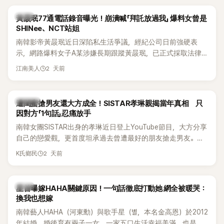
韓星
黃晸珉77通電話錄音曝光！崩潰喊「拜託放過我」 爆料女曾是
SHINee、NCT站姐
南韓影帝黃晸珉近日深陷私生活爭議，經紀公司日前強硬表
示，網路爆料女子A某涉嫌長期跟蹤黃晸珉，已正式採取法律
行動。不過，A並未停止發聲，持續透過社群平台公開爆料，反
2 天前
江南美人
駁經紀公司的說法，強調兩人一直維持雙向聯繫，並非外界所
稱的單方面騷擾。如今，韓媒《Dispatch》再曝光雙方77通電話
的錄音內容，而A也首度承認自己過去曾是SHINee、NCT等偶
K-POP
遭閨蜜搶男友還大方成全！SISTAR孝琳親揭當年真相 只
像團體的「站姐」，事件持續延燒。
因對方「1句話」忍痛放手
南韓女團SISTAR出身的孝琳近日登上YouTube節目，大方分享
自己的戀愛觀，更首度坦承過去曾遭最好的朋友搶走男友。她
表示，當時選擇瀟灑放手，但如果同樣的事情現在再發生，「我
2 天前
K氏鄉民
絕對不會坐視不管」，直率發言掀起熱議。
韓星
星首曝嫁HAHA關鍵原因！一句話徹底打動她 網全被暖哭：
換我也想嫁
南韓藝人HAHA（河東勳）與歌手星（별，本名金高恩）於2012
年結婚，婚後育有兩子一女，一家五口生活幸福美滿，也是韓