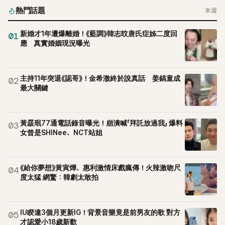
熱門話題
本週
新婚才1年遭爆離婚！《藍調》韓志旼唐氏症姊二度回
01
應 真實婚姻現況曝光
主持11年突退《認哥》！金希澈終於說真話 姜鎬童成
02
最大關鍵
黃晸珉77通電話錄音曝光！崩潰喊「拜託放過我」 爆料
03
女曾是SHINee、NCT站姐
《給你夢想》黃寅燁、惠利激情床戲瘋傳！火辣激吻尺
04
度太猛 網驚：韓劇太敢拍
IU睽違3個月更新IG！背景音樂竟是前男友的歌 對方
05
才認愛小18歲新歡