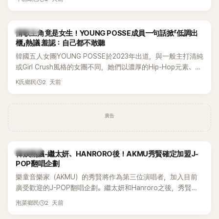
他們加油打氣，讓他害羞到最後直接放棄進飯店，意外成了婚
前一直堅守「婚前守貞」的原因之一。
K-POP
情歌主角竟是女生！YOUNG POSSE成員一句話掀「低調出
櫃」熱議 羞認：自己都不敢聽
韓國五人女團YOUNG POSSE於2023年出道，與一般主打清純
或Girl Crush風格的女團不同，她們以濃厚的Hip-Hop元素、自
創Rap及成員親自參與創作為特色，MV也融入美式街頭、塗
2 天前
K氏鄉民
鴉、滑板等文化元素。雖然並非出身四大經紀公司，仍憑藉鮮
明的音樂風格，在海外尤其是歐美市場累積不少人氣，逐漸成
為第五代女團中極具辨識度的新生代代表之一。
廣告
熱議討論
韓娛熱議-繼太妍、HANRORO後！AKMU秀賢確定加盟J-
POP翻唱企劃
樂童音樂家（AKMU）的秀賢將作為第三位演唱者，加入目前
廣受歡迎的J-POP翻唱企劃。繼太妍和Hanroro之後，秀賢已
獲選為第三首翻唱歌曲的主唱，並於近期完成錄音。
2 天前
泡菜鄉民