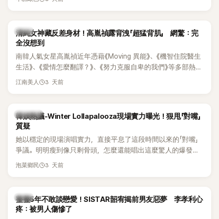
相關片段在網路上瘋傳，引發觀眾熱烈討論。
韓星
清純女神藏反差身材！高胤禎露背洩「超猛背肌」 網驚：完
全沒想到
南韓人氣女星高胤禎近年憑藉《Moving 異能》、《機智住院醫生
生活》、《愛情怎麼翻譯？》、《努力克服自卑的我們》等多部熱門
作品，躍升為韓劇新一代女神代表，不僅演技備受肯定，精緻
3 天前
江南美人
五官與清新空靈的氣質也擄獲大批粉絲。近日，她因分享一組
近況照意外掀起熱議，不是因為仙氣十足的美貌，而是藏在纖
細身材下的超狂背肌與肩膀線條，反差感十足，讓不少網友看
熱議討論
韓娛熱議-Winter Lollapalooza現場實力曝光！狠甩「對嘴」
傻直呼：「原來她身材這麼猛！」
質疑
她以穩定的現場演唱實力，直接平息了這段時間以來的「對嘴」
爭議。明明瘦到像只剩骨頭，怎麼還能唱出這麼驚人的爆發力
和音量？
3 天前
泡菜鄉民
韓星
整整5年不敢談戀愛！SISTAR韶宥揭前男友惡夢 李孝利心
疼：被男人傷慘了