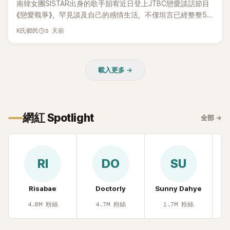
南韓女團SISTAR出身的歌手韶宥近日登上JTBC戀愛談話節目
《戀愛戰爭》，罕見談及自己的感情生活，不僅坦言已經整整5
年沒有談戀愛，更首度透露空窗至今的原因，全與上一段戀情
3 天前
K氏鄉民
有關，一番真心告白讓現場來賓都相當震驚。
載入更多 →
網紅 Spotlight
全部
→
RI
DO
SU
Risabae
Doctorly
Sunny Dahye
H
4.0M
粉絲
4.7M
粉絲
1.7M
粉絲