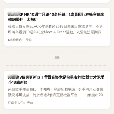
粉絲又驚又喜，紛紛送上祝福。
K-POP
BLACKPINK 10週年只邀40名粉絲！1成員因行程衝突缺席
韓網罵翻：太敷衍
韓國人氣女團BLACKPINK將於8月8日迎來出道10週年，不過
即將舉辦的10週年紀念Meet & Greet活動，依舊無法看到四人
合體。根據韓媒《MyDaily》7日報導，當天將由Jisoo（智秀）、
1 天前
K氏鄉民
Rosé與Jennie出席，Lisa則因行程安排確定缺席，再度引發粉
絲熱議。
廣告
韓星
IU睽違3個月更新IG！背景音樂竟是前男友的歌 對方才認愛
小18歲新歡
南韓歌手兼演員IU（李知恩）歷經新劇爭議、分手消息及健康
狀況等風波後，終於睽違3個月更新社群平台，一口氣曬出20
張近況照，讓大批粉絲又驚又喜。不過，比起照片本身，更引
2 天前
江南美人
發熱議的是，她竟選用前男友張基河所屬樂團的歌曲作為背景
音樂，意外掀起韓網討論。