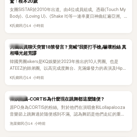
驚：根本20歲
女團SISTAR於2010年出道，由4位成員組成，憑藉〈Touch My
Body〉、〈Loving U〉、〈Shake It〉等一連串夏日神曲紅遍亞洲，
獲封「夏日女王」。不過，團體在出道滿7年後宣布解散，成員各
14 小時前
K氏鄉民
自投入個人演藝事業。向來以性感火辣形象和強大舞台氣場著
稱的孝琳，近日在社群分享與「排球女王」金軟景聚餐的日常，
不僅展現兩人多年不變的好交情，她幾乎素顏入鏡的真實模
K-POP
男團成員聊天突冒18禁發言？竟喊「我要打手槍」嚇壞粉絲 真
樣，也意外掀起網友熱議。
相曝光超荒謬
韓國男團xikers是KQ娛樂於2023年推出的10人男團，也是
ATEEZ的師弟團，以高完成度舞台、充滿爆發力的表演及Hip-
Hop風格聞名，出道後迅速累積大批海內外粉絲，近年也陸續
14 小時前
K氏鄉民
登上Lollapalooza等國際大型音樂節，展現新生代男團的舞台
實力。
熱議討論
韓娛熱議-CORTIS為什麼現在跳舞都這麼隨便？
原PO身為CORTIS的粉絲，對於他們在演唱會和Lollapalooza
音樂節上跳舞過於隨便感到不滿，認為舞蹈是他們走紅的重要
原因，希望他們能更認真地表演。
14 小時前
泡菜鄉民