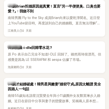
韓星
45歲Brian拒婚原因超真實！直言「另一半便便臭、口臭也要
愛？」：我做不到
南韓男團 Fly to the Sky 成員Brian向來以愛乾淨聞名，近日登
上YouTube節目時，再度談到自己的婚姻觀，直言無法理解「連
另一半的口臭、便便臭都要愛」這種說法，更大方表明自己是不
2 天前
江南美人
婚主義者，一番超直白發言掀起熱議。
熱議討論
韓娛熱議-i-dle回歸零水花？
原 Po 表示自己完全不知道I-DLE 回歸了，雖然雨琦很漂亮，但
感覺是因為 LE SSERAFIM 和 aespa 佔據了市場。
2 天前
泡菜鄉民
韓星
54歲才結婚破處！韓男星與嫩妻「婚前守貞」原因太離譜 竟全
因路人一句話
南韓55歲知名諧星沈賢燮去年與小11歲圈外女友鄭英琳步入婚
姻，近日在節目中分享與妻子的戀愛故事，笑稱兩人原本想享
受兩人世界，沒想到站在飯店門口時竟被路人認出，還一路替
2 天前
年糕歐巴