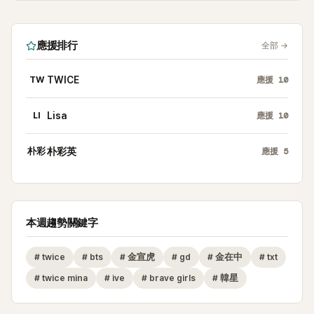
應援排行
全部
→
TW
TWICE
應援
10
LI
Lisa
應援
10
朴彩
朴彩英
應援
5
本週趨勢關鍵字
#
twice
#
bts
#
金宣虎
#
gd
#
金在中
#
txt
#
twice mina
#
ive
#
brave girls
#
韓星