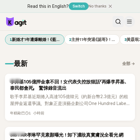
Read this in English?
Switch
No thanks
1
2
3
新婚才1年遭爆離婚！《藍…
主持11年突退《認哥》！…
黃晸珉
最新
全部
→
韓星
李昇基105億押金拿不回！女代表失控放狠話「再爆李昇基、
泰民都會死」 驚悚錄音流出
歌手李昇基近期捲入高達105億韓元（約新台幣2.3億元）的租
屋押金返還爭議，對象正是演藝企劃公司One Hundred Label
代表車佳媛(차가원)。如今事件再掀風波，YouTuber李鎮浩公開
1 小時前
年糕歐巴
一段與車佳媛過去的通話錄音，當中出現「李昇基身邊的人會全
部死掉」等激烈言論，引發外界譁然。
K-POP
SISTAR孝琳罕見素顏曝光！卸下濃妝真實膚況全看光 網