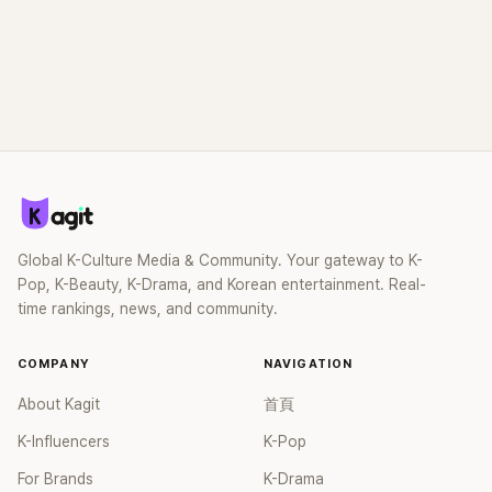
Global K-Culture Media & Community. Your gateway to K-
Pop, K-Beauty, K-Drama, and Korean entertainment. Real-
time rankings, news, and community.
COMPANY
NAVIGATION
About Kagit
首頁
K-Influencers
K-Pop
For Brands
K-Drama