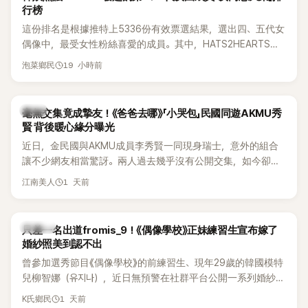
行榜
這份排名是根據推特上5336份有效票選結果，選出四、五代女
偶像中，最受女性粉絲喜愛的成員。其中，HATS2HEARTS成
員包攬了前三名，展現了她們在女性社群中的高人氣。
19 小時前
泡菜鄉民
韓星
毫無交集竟成摯友！《爸爸去哪》「小哭包」民國同遊AKMU秀
賢 背後暖心緣分曝光
近日，金民國與AKMU成員李秀賢一同現身瑞士，意外的組合
讓不少網友相當驚訝。兩人過去幾乎沒有公開交集，如今卻一
起踏上瑞士之旅，也讓粉絲紛紛好奇：「他們到底是怎麼認識
1 天前
江南美人
的？」
K-POP
只差一名出道fromis_9！《偶像學校》正妹練習生宣布嫁了
婚紗照美到認不出
曾參加選秀節目《偶像學校》的前練習生、現年29歲的韓國模特
兒柳智娜（유지나），近日無預警在社群平台公開一系列婚紗
照，親自宣布即將步入婚姻，消息曝光後讓不少曾追看節目的
1 天前
K氏鄉民