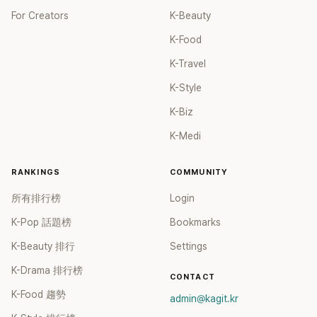
For Creators
K-Beauty
K-Food
K-Travel
K-Style
K-Biz
K-Medi
RANKINGS
COMMUNITY
所有排行榜
Login
K-Pop 話題榜
Bookmarks
K-Beauty 排行
Settings
K-Drama 排行榜
CONTACT
K-Food 趨勢
admin@kagit.kr