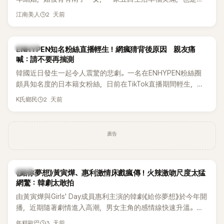
國演藝圈公認的模範夫妻。近日，星首度公開當年決定嫁給
2 天前
江南美人
HAHA的關鍵原因，竟是一句讓她至今仍難忘的話，也成為她
點頭步入婚姻的最大理由。
K-POP
ENHYPEN知名粉絲直播輕生！網瘋猜背後原因 親友痛
喊：請不要再揣測
韓國近日發生一起令人震驚的悲劇。一名在ENHYPEN粉絲圈
頗具知名度的日本籍女粉絲，日前在TikTok直播期間輕生，最
終不幸身亡，消息曝光後震驚韓網，也讓不少粉絲湧入社群平
2 天前
K氏鄉民
台哀悼。事發後，死者親友也陸續出面證實噩耗，並呼籲外界
停止揣測，盼逝者安息。
廣告
韓劇
《給你夢想》黃寅燁、惠利激情床戲瘋傳！火辣激吻尺度太猛
網驚：韓劇太敢拍
由黃寅燁與Girls' Day成員惠利主演的韓劇《給你夢想》於今年開
播，近期隨著劇情進入高潮，男女主角的感情線快速升溫。最
新播出的第8集不僅上演火辣吻戲，更接連出現床戲橋段，讓
3 天前
年糕歐巴