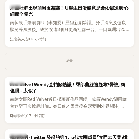
韓星
才因社群出現前男友惹議！IU曬生日蛋糕竟是邊佑錫送 暖心
細節全曝光
南韓歌手兼演員IU（李知恩）歷經新劇爭議、分手消息及健康
狀況等風波後，終於睽違3個月更新社群平台，一口氣曬出20
張近況照，讓大批粉絲又驚又喜。其中，一張生日蛋糕照意外
16 小時前
江南美人
掀起熱議，不僅送禮人的身分曝光，就連貼文背景音樂也被眼
尖網友發現暗藏玄機，在韓網引發兩波討論。
廣告
K-POP
Red Velvet Wendy直拍掀熱議！臀部曲線遭疑靠「臀墊」 網
傻眼：太假了
南韓女團Red Velvet近日帶著新作品回歸，成員Wendy卻因舞
台造型再次掀起討論。她日前才因暴瘦身形受到外界關注，又
被質疑在舞台上使用臀墊，如今最新打歌舞台曝光後，再度因
17 小時前
K氏鄉民
身形比例引發熱議。
熱議討論
韓娛熱議-Twitter發起的第4、5代女團成員「女同志天菜」排