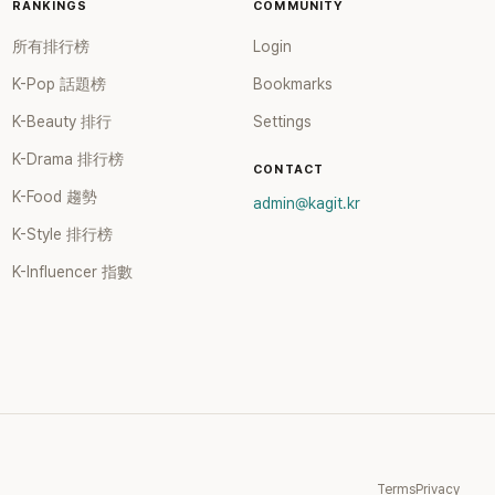
RANKINGS
COMMUNITY
所有排行榜
Login
K-Pop 話題榜
Bookmarks
K-Beauty 排行
Settings
K-Drama 排行榜
CONTACT
K-Food 趨勢
admin@kagit.kr
K-Style 排行榜
K-Influencer 指數
Terms
Privacy