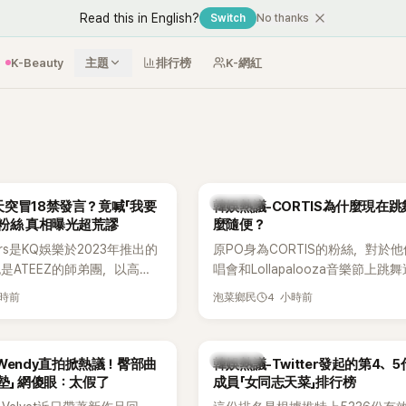
Read this in English?
Switch
No thanks
K-Beauty
主題
排行榜
K-網紅
熱議討論
突冒18禁發言？竟喊「我要
韓娛熱議-CORTIS為什麼現在
粉絲 真相曝光超荒謬
麼隨便？
ers是KQ娛樂於2023年推出的
原PO身為CORTIS的粉絲，對於
也是ATEEZ的師弟團，以高完
唱會和Lollapalooza音樂節上跳
滿爆發力的表演及Hip-Hop
便感到不滿，認為舞蹈是他們走紅
小時前
4 小時前
泡菜鄉民
出道後迅速累積大批海內外粉
原因，希望他們能更認真地表演。
登上Lollapalooza等國際
，展現新生代男團的舞台實
熱議討論
et Wendy直拍掀熱議！臀部曲
韓娛熱議-Twitter發起的第4、
墊」 網傻眼：太假了
成員「女同志天菜」排行榜