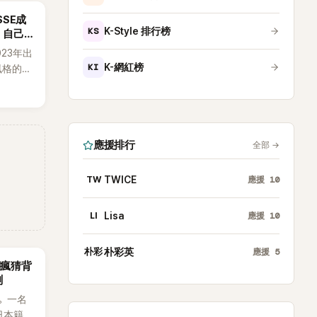
SSE成
KS
K-Style 排行榜
：自己
023年出
KI
K-網紅榜
h風格的女
素、自
，MV也
元素。
藉鮮明
應援排行
全部
→
場累積
極具辨
TW
TWICE
應援
10
LI
Lisa
應援
10
朴彩
朴彩英
應援
5
網瘋猜背
測
。一名
日本籍女