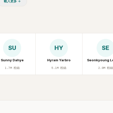
載入更多 →
質疑，就連美國當地媒體也毫
評，甚至形容整場演出「就像
」。
SU
HY
SE
Sunny Dahye
Hyram Yarbro
Seonkyoung L
1.7M
粉絲
5.1M
粉絲
2.9M
粉