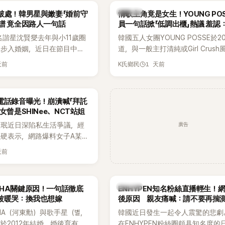
基河所屬樂團的歌曲作為背景
白發言掀起熱議。
K-POP
破處！韓男星與嫩妻「婚前守
情歌主角竟是女生！YOUNG PO
掀起韓網討論。
譜 竟全因路人一句話
員一句話掀「低調出櫃」熱議 羞認
都不敢聽
名諧星沈賢燮去年與小11歲圈
韓國五人女團YOUNG POSSE於2
琳步入婚姻，近日在節目中分
道，與一般主打清純或Girl Crus
戀愛故事，笑稱兩人原本想享
團不同，她們以濃厚的Hip-Hop元
天前
1 天前
K氏鄉民
，沒想到站在飯店門口時竟被
創Rap及成員親自參與創作為特色
還一路替他們加油打氣，讓他
融入美式街頭、塗鴉、滑板等文化
直接放棄進飯店，意外成了婚
雖然並非出身四大經紀公司，仍憑
電話錄音曝光！崩潰喊「拜託
婚前守貞」的原因之一。
的音樂風格，在海外尤其是歐美市
女曾是SHINee、NCT站姐
不少人氣，逐漸成為第五代女團中
廣告
晸珉近日深陷私生活爭議，經
識度的新生代代表之一。
硬表示，網路爆料女子A某涉
黃晸珉，已正式採取法律行
天前
並未停止發聲，持續透過社群
料，反駁經紀公司的說法，強
維持雙向聯繫，並非外界所稱
K-POP
AHA關鍵原因！一句話徹底
ENHYPEN知名粉絲直播輕生！
如今，韓媒《Dispatch》再
被暖哭：換我也想嫁
後原因 親友痛喊：請不要再揣
通電話的錄音內容，而A也首
HA（河東勳）與歌手星（별，
韓國近日發生一起令人震驚的悲劇
曾是SHINee、NCT等偶像
於2012年結婚，婚後育有兩
在ENHYPEN粉絲圈頗具知名度的
」，事件持續延燒。