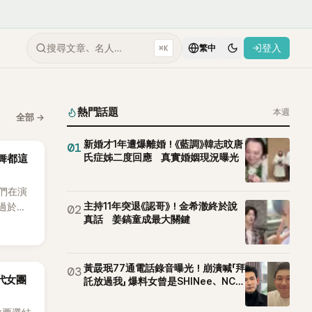
搜尋文章、名人…
登入
⌘K
繁中
熱門話題
本週
全部
→
新婚才1年遭爆離婚！《藍調》韓志旼唐
01
氏症姊二度回應 真實婚姻現況曝光
跳舞都這
他們在演
主持11年突退《認哥》！金希澈終於說
舞過於隨
02
真話 姜鎬童成最大關鍵
的重要
黃晸珉77通電話錄音曝光！崩潰喊「拜
03
5代女團
託放過我」 爆料女曾是SHINee、NCT
站姐