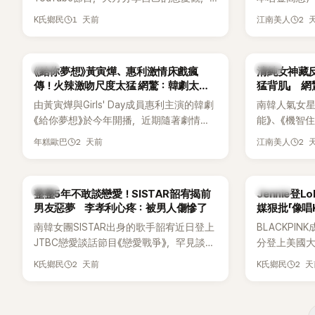
更首度坦承過去曾遭最好的朋友搶走男
子一女，一
1 天前
2 
K氏鄉民
江南美人
友。她表示，當時選擇瀟灑放手，但如果
國演藝圈公
同樣的事情現在再發生，「我絕對不會坐視
公開當年決定
不管」，直率發言掀起熱議。
一句讓她至
韓劇
韓星
《給你夢想》黃寅燁、惠利激情床戲瘋
清純女神藏
步入婚姻的
傳！火辣激吻尺度太猛 網驚：韓劇太敢
猛背肌」 
拍
由黃寅燁與Girls' Day成員惠利主演的韓劇
南韓人氣女星高
《給你夢想》於今年開播，近期隨著劇情進
能》、《機智
入高潮，男女主角的感情線快速升溫。最
譯？》、《努
2 天前
2 
年糕歐巴
江南美人
新播出的第8集不僅上演火辣吻戲，更接連
作品，躍升
出現床戲橋段，讓相關片段在網路上瘋
演技備受肯
傳，引發觀眾熱烈討論。
質也擄獲大
韓星
K-POP
整整5年不敢談戀愛！SISTAR韶宥揭前
Jennie登L
近況照意外
男友惡夢 李孝利心疼：被男人傷慘了
媒狠批「像唱
的美貌，而
力當藉口
南韓女團SISTAR出身的歌手韶宥近日登上
BLACKPIN
與肩膀線條
JTBC戀愛談話節目《戀愛戰爭》，罕見談及
分登上美國大型音
傻直呼：「原
自己的感情生活，不僅坦言已經整整5年沒
Chicago
2 天前
2 
K氏鄉民
K氏鄉民
有談戀愛，更首度透露空窗至今的原因，
樂節Headli
全與上一段戀情有關，一番真心告白讓現
SOLO歌手
場來賓都相當震驚。
束後卻掀起