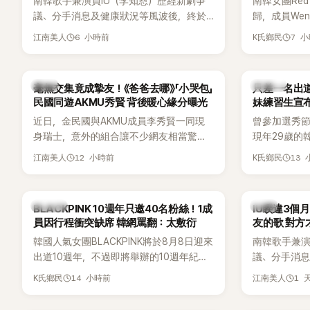
南韓歌手兼演員IU（李知恩）歷經新劇爭
南韓女團Red
好交情，她幾乎素顏入鏡的真實模樣，也
議、分手消息及健康狀況等風波後，終於
歸，成員We
意外掀起網友熱議。
睽違3個月更新社群平台，一口氣曬出20
論。她日前
6 小時前
7 
江南美人
K氏鄉民
張近況照，讓大批粉絲又驚又喜。其中，
又被質疑在
一張生日蛋糕照意外掀起熱議，不僅送禮
歌舞台曝光
人的身分曝光，就連貼文背景音樂也被眼
議。
韓星
K-POP
毫無交集竟成摯友！《爸爸去哪》「小哭包」
只差一名出道f
尖網友發現暗藏玄機，在韓網引發兩波討
民國同遊AKMU秀賢 背後暖心緣分曝光
妹練習生宣
論。
近日，金民國與AKMU成員李秀賢一同現
曾參加選秀節
身瑞士，意外的組合讓不少網友相當驚
現年29歲的
訝。兩人過去幾乎沒有公開交集，如今卻
近日無預警
12 小時前
13
江南美人
K氏鄉民
一起踏上瑞士之旅，也讓粉絲紛紛好奇：
照，親自宣
「他們到底是怎麼認識的？」
讓不少曾追
送上祝福。
K-POP
韓星
BLACKPINK 10週年只邀40名粉絲！1成
IU睽違3個
員因行程衝突缺席 韓網罵翻：太敷衍
友的歌 對方
韓國人氣女團BLACKPINK將於8月8日迎來
南韓歌手兼演
出道10週年，不過即將舉辦的10週年紀念
議、分手消
Meet & Greet活動，依舊無法看到四人合
睽違3個月更
14 小時前
1 
K氏鄉民
江南美人
體。根據韓媒《MyDaily》7日報導，當天將
張近況照，
由Jisoo（智秀）、Rosé與Jennie出席，
比起照片本