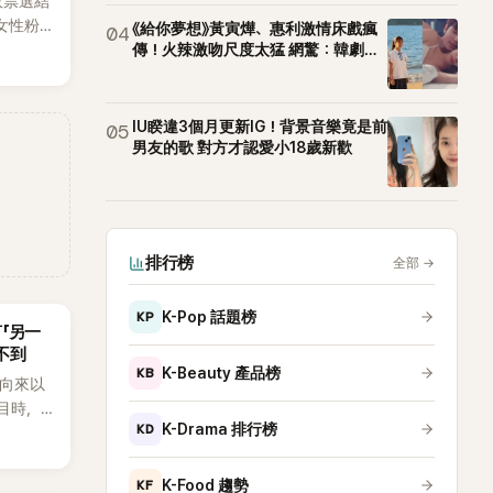
效票選結
女性粉
《給你夢想》黃寅燁、惠利激情床戲瘋
04
RTS成
傳！火辣激吻尺度太猛 網驚：韓劇太
敢拍
性社群
IU睽違3個月更新IG！背景音樂竟是前
05
男友的歌 對方才認愛小18歲新歡
排行榜
全部
→
KP
K-Pop 話題榜
言「另一
不到
KB
K-Beauty 產品榜
an向來以
節目時，
KD
K-Drama 排行榜
理解「連
種說法，
番超直
KF
K-Food 趨勢