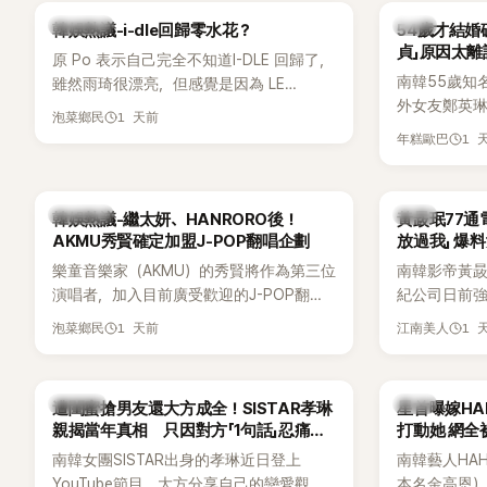
Lisa則因行程安排確定缺席，再度引發粉
用前男友張
熱議討論
韓星
韓娛熱議-i-dle回歸零水花？
54歲才結婚
絲熱議。
音樂，意外
貞」原因太離
原 Po 表示自己完全不知道I-DLE 回歸了，
南韓55歲知
雖然雨琦很漂亮，但感覺是因為 LE
外女友鄭英
SSERAFIM 和 aespa 佔據了市場。
1 天前
泡菜鄉民
享與妻子的
1 
年糕歐巴
受兩人世界
路人認出，
害羞到最後
熱議討論
韓星
韓娛熱議-繼太妍、HANRORO後！
黃晸珉77通
前一直堅守「
AKMU秀賢確定加盟J-POP翻唱企劃
放過我」 爆料
樂童音樂家（AKMU）的秀賢將作為第三位
南韓影帝黃
演唱者，加入目前廣受歡迎的J-POP翻唱
紀公司日前強
企劃。繼太妍和Hanroro之後，秀賢已獲
嫌長期跟蹤
1 天前
1 
泡菜鄉民
江南美人
選為第三首翻唱歌曲的主唱，並於近期完
動。不過，A
成錄音。
平台公開爆
調兩人一直
K-POP
韓星
遭閨蜜搶男友還大方成全！SISTAR孝琳
星首曝嫁H
的單方面騷擾。
親揭當年真相 只因對方「1句話」忍痛放
打動她 網全
曝光雙方77
手
南韓女團SISTAR出身的孝琳近日登上
南韓藝人HA
度承認自己過去
YouTube節目，大方分享自己的戀愛觀，
本名金高恩）
團體的「站姐