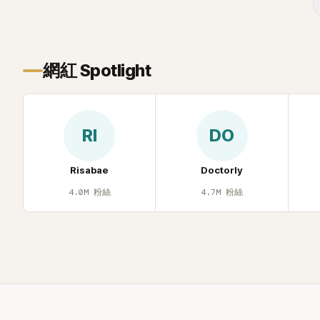
遭部分網友
不留情給出負
一場豪華KTV
網紅 Spotlight
RI
DO
Risabae
Doctorly
4.0M
粉絲
4.7M
粉絲