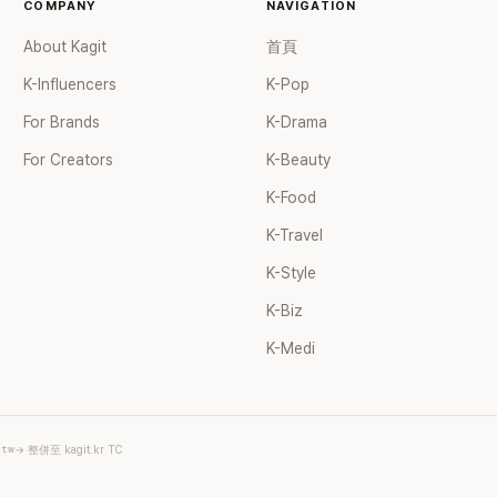
COMPANY
NAVIGATION
About Kagit
首頁
K-Influencers
K-Pop
For Brands
K-Drama
For Creators
K-Beauty
K-Food
K-Travel
K-Style
K-Biz
K-Medi
.tw
→ 整併至 kagit.kr TC