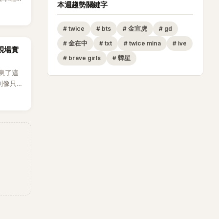
本週趨勢關鍵字
生，最終
也讓不
#
twice
#
bts
#
金宣虎
#
gd
，死者
外界停
#
金在中
#
txt
#
twice mina
#
ive
za現場實
#
brave girls
#
韓星
息了這
到像只剩
發力和