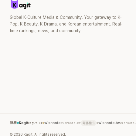
Global K-Culture Media & Community. Your gateway to K-
Pop, K-Beauty, K-Drama, and Korean entertainment. Real-
time rankings, news, and community.
服務
Kagit
kagit.kr
wishnote
wishnote.kr
wishnote.tw
wishnote
即將推出
©
2026
Kagit. All rights reserved.