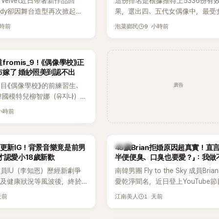
 Velvet近日帶著新作品回
這份排名是根據推特上5336份有
ndy卻因舞台造型再次掀起討
果，選出四、五代女偶像中，最受
才因暴瘦身形受到外界關注，
絲喜愛的成員。其中，HATS2HEA
小時前
9 小時前
泡菜鄉民
舞台上使用臀墊，如今最新打
員包攬了前三名，展現了她們在女
後，再度因身形比例引發熱
中的高人氣。
romis_9！《偶像學校》正
布嫁了 婚紗照美到認不出
廣告
目《偶像學校》的前練習生、
韓國模特兒柳智娜（유지나），
在社群平台公開一系列婚紗
 小時前
布即將步入婚姻，消息曝光後
看節目的粉絲又驚又喜，紛紛
韓星
月更新IG！背景音樂竟是前男
45歲Brian拒婚原因超真實！直
才認愛小18歲新歡
半便便臭、口臭也要愛？」：我做
員IU（李知恩）歷經新劇爭
南韓男團 Fly to the Sky 成員Bri
息及健康狀況等風波後，終於
愛乾淨聞名，近日登上YouTube
新社群平台，一口氣曬出20
再度談到自己的婚姻觀，直言無法
天前
1 天前
江南美人
讓大批粉絲又驚又喜。不過，
另一半的口臭、便便臭都要愛」這
身，更引發熱議的是，她竟選
更大方表明自己是不婚主義者，一