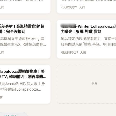
家五口生活幸福美滿，也是韓
粉絲，日前在TikTok直播期間輕
天前
2 天前
K氏鄉民
認的模範夫妻。近日，星首度
不幸身亡，消息曝光後震驚韓網，
嫁給HAHA的關鍵原因，竟是
少粉絲湧入社群平台哀悼。事發後
今仍難忘的話，也成為她點頭
親友也陸續出面證實噩耗，並呼籲
熱議討論
反差身材！高胤禎露背洩「超
韓娛熱議-Winter Lollapaloo
最大理由。
止揣測，盼逝者安息。
網驚：完全沒想到
力曝光！狠甩「對嘴」質疑
胤禎近年憑藉《Moving 異
她以穩定的現場演唱實力，直接平
住院醫生生活》、《愛情怎麼翻
段時間以來的「對嘴」爭議。明明瘦
力克服自卑的我們》等多部熱門
骨頭，怎麼還能唱出這麼驚人的爆
天前
2 天前
泡菜鄉民
為韓劇新一代女神代表，不僅
音量？
定，精緻五官與清新空靈的氣
批粉絲。近日，她因分享一組
ollapalooza壓軸慘翻車！美
掀起熱議，不是因為仙氣十足
KTV」 韓網補刀：別再拿體
是藏在纖細身材下的超狂背肌
廣告
K成員Jennie近日以個人歌手身
，反差感十足，讓不少網友看
樂節《Lollapalooza
來她身材這麼猛！」
》主舞台，不僅成為首位擔任該音
天前
ner（壓軸主秀）的K-POP女
，寫下全新紀錄。然而，演出結
兩極評價，不僅現場歌唱實力