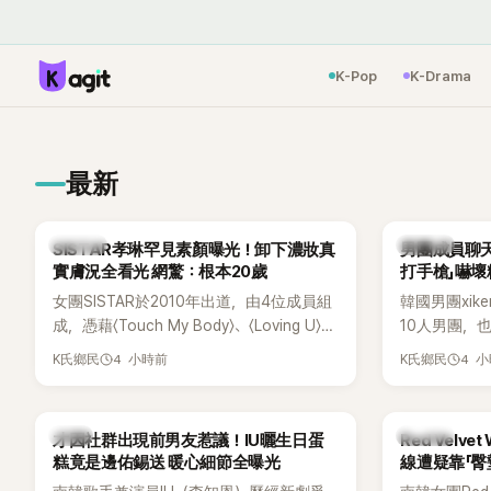
K-Pop
K-Drama
最新
K-POP
K-POP
SISTAR孝琳罕見素顏曝光！卸下濃妝真
男團成員聊天
實膚況全看光 網驚：根本20歲
打手槍」嚇壞
女團SISTAR於2010年出道，由4位成員組
韓國男團xik
成，憑藉〈Touch My Body〉、〈Loving U〉、
10人男團，
〈Shake It〉等一連串夏日神曲紅遍亞洲，獲
成度舞台、充
4 小時前
4 
K氏鄉民
K氏鄉民
封「夏日女王」。不過，團體在出道滿7年後
風格聞名，
宣布解散，成員各自投入個人演藝事業。
絲，近年也陸續
向來以性感火辣形象和強大舞台氣場著稱
大型音樂節
韓星
K-POP
才因社群出現前男友惹議！IU曬生日蛋
Red Velv
的孝琳，近日在社群分享與「排球女王」金軟
力。
糕竟是邊佑錫送 暖心細節全曝光
線遭疑靠「臀
景聚餐的日常，不僅展現兩人多年不變的