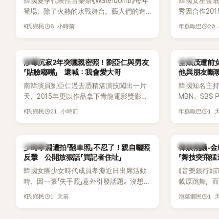
韓國夏季代表性音樂祭《Waterbomb》每年
韓國女星金珉
登場，除了火熱的水戰舞台，藝人們的造
秀因合作20
型也經常成為話題，甚至因此誕生不少
出愛火，兩
8 小時前
20
K氏鄉民
年糕歐巴
「Waterbomb女神」、「Waterbomb男神」。
今，戀情已持
過去包括泫雅、宣美、請夏、BLACKPINK
人的兒子。
成員及權恩妃等人，都曾憑藉性感舞台掀
新片《無處安
韓星
韓星
涉毒沉寂2年突曬親密照！劉亞仁與男友
全炫茂遭前
起熱烈討論。
Nowhere T
「貼臉嘟嘴」 還喊：我會愛大哥
他與朋友斷聯
幕，這也是
南韓演員劉亞仁過去憑精湛演技闖出一片
韓國知名主持
不過，新片尚
天，2015年更以作品拿下青龍電影獎影
MBN、SBS
句台詞卻突
帝，成為該獎史上最年輕的影帝。不過，
（내가 만난
熱議。
21 小時前
1 
K氏鄉民
年糕歐巴
他2023年爆出涉毒風波後，演藝事業受到
不堪回首的
重創，後續又牽扯與男性友人崔河那之間
度控制，不
的相關爭議，近年幾乎淡出演藝圈，鮮少
後甚至因此
K-POP
熱議討論
少時孝淵遭拍「翻車照」不忍了！親自曬照
韓娛熱議-金
公開露面。
的一句「歡迎
反擊 公開放狠話「買記者住址」
「舞技突飛猛
韓國女團少女時代成員孝淵近日出席活動
《音樂銀行》
時，因一張「失手照」意外引發話題。沒想到
載原跳舞，
她本人看到照片後，不但沒有生氣，反而
甚至舞技還
1 天前
1 
K氏鄉民
泡菜鄉民
親自把照片放上IG限時動態開玩笑，甚至
單位對此樂
幽默喊話要「買記者的住址」，讓網友全笑