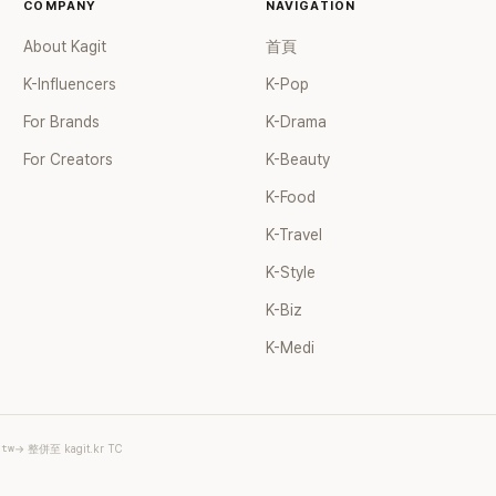
COMPANY
NAVIGATION
About Kagit
首頁
K-Influencers
K-Pop
For Brands
K-Drama
For Creators
K-Beauty
K-Food
K-Travel
K-Style
K-Biz
K-Medi
.tw
→ 整併至 kagit.kr TC