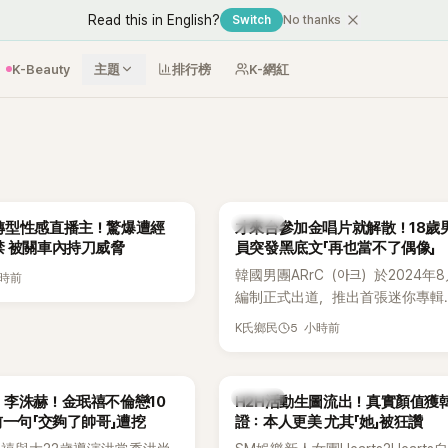
Read this in English?
Switch
No thanks
K-Beauty
主題
排行榜
K-網紅
K-POP
轉型性感直播主！驚爆遭經
才來台參加金唱片就解散！18歲
禁 被關車內持刀威脅
員突發黑底文「再也當不了偶像」 
光
韓國男團ARrC（아크）於2024年
小時前
編制正式出道，推出首張迷你專輯
《AR^C》，期間歷經2次成員陣容
5 小時前
K氏鄉民
後一張作品則是2025年11月推出
〈Skiid〉。沒想到出道不到2年，所
MYSTIC STORY便在2026年6月
K-POP
、李洙赫！金珉禧不倫戀10
H2H活動生圖流出！真實顏值獲
結束ARrC的團體活動，7名成員
前一句「交夠了帥哥」遭挖
證：本人更美 尤其「她」被狂讚
自發展，消息一出也讓粉絲相當錯