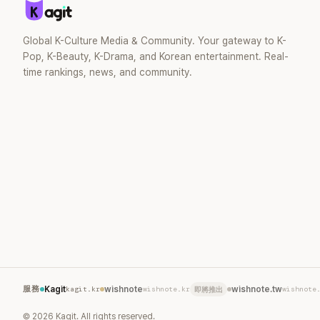
Global K-Culture Media & Community. Your gateway to K-
Pop, K-Beauty, K-Drama, and Korean entertainment. Real-
time rankings, news, and community.
服務
Kagit
kagit.kr
wishnote
wishnote.kr
wishnote.tw
wishnote
即將推出
©
2026
Kagit. All rights reserved.