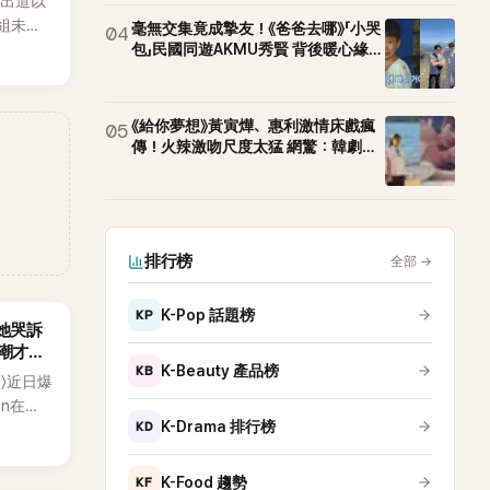
s自出道以
組未經
毫無交集竟成摯友！《爸爸去哪》「小哭
04
掀起熱
包」民國同遊AKMU秀賢 背後暖心緣分
曝光
呼：「真
《給你夢想》黃寅燁、惠利激情床戲瘋
05
傳！火辣激吻尺度太猛 網驚：韓劇太
敢拍
排行榜
全部
→
KP
K-Pop 話題榜
！她哭訴
高潮才是
KB
K-Beauty 產品榜
h〉近日爆
n在
KD
K-Drama 排行榜
r：
及自己在
明明自己
KF
K-Food 趨勢