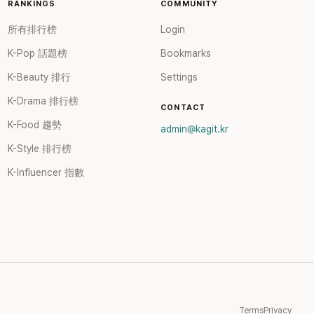
RANKINGS
COMMUNITY
所有排行榜
Login
K-Pop 話題榜
Bookmarks
K-Beauty 排行
Settings
K-Drama 排行榜
CONTACT
K-Food 趨勢
admin@kagit.kr
K-Style 排行榜
K-Influencer 指數
Terms
Privacy