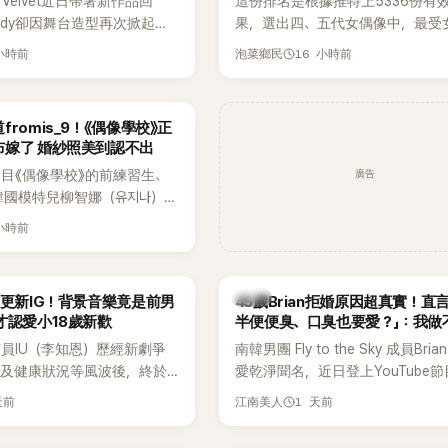
 Velvet近日帶著新作品回
這份排名是根據推特上5336份有
ndy卻因舞台造型再次掀起討
果，選出四、五代女偶像中，最受
才因暴瘦身形受到外界關注，
絲喜愛的成員。其中，HATS2HEA
 小時前
16 小時前
泡菜鄉民
舞台上使用臀墊，如今最新打
員包攬了前三名，展現了她們在女
後，再度因身形比例引發熱
中的高人氣。
romis_9！《偶像學校》正
布嫁了 婚紗照美到認不出
廣告
目《偶像學校》的前練習生、
韓國模特兒柳智娜（유지나），
在社群平台公開一系列婚紗
 小時前
布即將步入婚姻，消息曝光後
看節目的粉絲又驚又喜，紛紛
韓星
月更新IG！背景音樂竟是前男
45歲Brian拒婚原因超真實！直
才認愛小18歲新歡
半便便臭、口臭也要愛？」：我做
員IU（李知恩）歷經新劇爭
南韓男團 Fly to the Sky 成員Bri
息及健康狀況等風波後，終於
愛乾淨聞名，近日登上YouTube
新社群平台，一口氣曬出20
再度談到自己的婚姻觀，直言無法
天前
1 天前
江南美人
讓大批粉絲又驚又喜。不過，
另一半的口臭、便便臭都要愛」這
身，更引發熱議的是，她竟選
更大方表明自己是不婚主義者，一