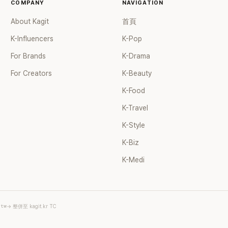
COMPANY
NAVIGATION
About Kagit
首頁
K-Influencers
K-Pop
For Brands
K-Drama
For Creators
K-Beauty
K-Food
K-Travel
K-Style
K-Biz
K-Medi
.tw
→ 整併至 kagit.kr TC