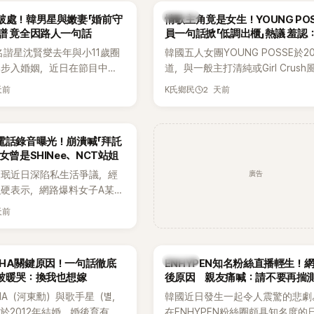
基河所屬樂團的歌曲作為背景
白發言掀起熱議。
K-POP
破處！韓男星與嫩妻「婚前守
情歌主角竟是女生！YOUNG PO
掀起韓網討論。
譜 竟全因路人一句話
員一句話掀「低調出櫃」熱議 羞認
都不敢聽
名諧星沈賢燮去年與小11歲圈
韓國五人女團YOUNG POSSE於2
琳步入婚姻，近日在節目中分
道，與一般主打清純或Girl Crus
戀愛故事，笑稱兩人原本想享
團不同，她們以濃厚的Hip-Hop元
天前
2 天前
K氏鄉民
，沒想到站在飯店門口時竟被
創Rap及成員親自參與創作為特色
還一路替他們加油打氣，讓他
融入美式街頭、塗鴉、滑板等文化
直接放棄進飯店，意外成了婚
雖然並非出身四大經紀公司，仍憑
電話錄音曝光！崩潰喊「拜託
婚前守貞」的原因之一。
的音樂風格，在海外尤其是歐美市
女曾是SHINee、NCT站姐
不少人氣，逐漸成為第五代女團中
廣告
晸珉近日深陷私生活爭議，經
識度的新生代代表之一。
硬表示，網路爆料女子A某涉
黃晸珉，已正式採取法律行
天前
並未停止發聲，持續透過社群
料，反駁經紀公司的說法，強
維持雙向聯繫，並非外界所稱
K-POP
AHA關鍵原因！一句話徹底
ENHYPEN知名粉絲直播輕生！
如今，韓媒《Dispatch》再
被暖哭：換我也想嫁
後原因 親友痛喊：請不要再揣
通電話的錄音內容，而A也首
HA（河東勳）與歌手星（별，
韓國近日發生一起令人震驚的悲劇
曾是SHINee、NCT等偶像
於2012年結婚，婚後育有兩
在ENHYPEN粉絲圈頗具知名度的
」，事件持續延燒。