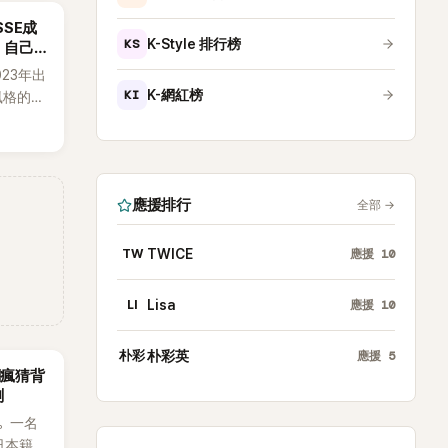
SSE成
KS
K-Style 排行榜
：自己
023年出
KI
K-網紅榜
h風格的女
素、自
，MV也
元素。
藉鮮明
應援排行
全部
→
場累積
極具辨
TW
TWICE
應援
10
LI
Lisa
應援
10
朴彩
朴彩英
應援
5
網瘋猜背
測
。一名
日本籍女