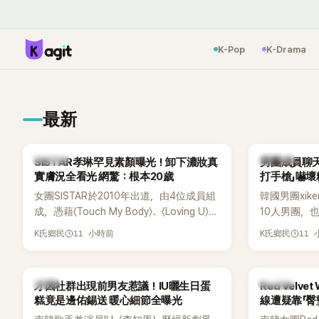
K-Pop
K-Drama
最新
K-POP
K-POP
SISTAR孝琳罕見素顏曝光！卸下濃妝真
男團成員聊天
實膚況全看光 網驚：根本20歲
打手槍」嚇壞
女團SISTAR於2010年出道，由4位成員組
韓國男團xik
成，憑藉〈Touch My Body〉、〈Loving U〉、
10人男團，
〈Shake It〉等一連串夏日神曲紅遍亞洲，獲
成度舞台、充
11 小時前
11
K氏鄉民
K氏鄉民
封「夏日女王」。不過，團體在出道滿7年後
風格聞名，
宣布解散，成員各自投入個人演藝事業。
絲，近年也陸續
向來以性感火辣形象和強大舞台氣場著稱
大型音樂節
韓星
K-POP
才因社群出現前男友惹議！IU曬生日蛋
Red Velv
的孝琳，近日在社群分享與「排球女王」金軟
力。
糕竟是邊佑錫送 暖心細節全曝光
線遭疑靠「臀
景聚餐的日常，不僅展現兩人多年不變的