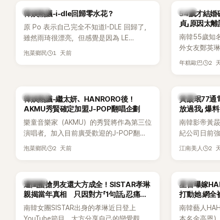
Lisa則因行程安排確定缺席，再度引發粉
用前男友張
熱議討論
韓星
韓娛熱議-i-dle回歸零水花？
54歲才結婚
絲熱議。
音樂，意外
貞」原因太離
原 Po 表示自己完全不知道I-DLE 回歸了，
南韓55歲知
雖然雨琦很漂亮，但感覺是因為 LE
外女友鄭英
SSERAFIM 和 aespa 佔據了市場。
1 天前
泡菜鄉民
享與妻子的
2 
年糕歐巴
受兩人世界
路人認出，
害羞到最後
熱議討論
韓星
韓娛熱議-繼太妍、HANRORO後！
黃晸珉77通
前一直堅守「
AKMU秀賢確定加盟J-POP翻唱企劃
放過我」 爆料
樂童音樂家（AKMU）的秀賢將作為第三位
南韓影帝黃
演唱者，加入目前廣受歡迎的J-POP翻唱
紀公司日前強
企劃。繼太妍和Hanroro之後，秀賢已獲
嫌長期跟蹤
2 天前
2 
泡菜鄉民
江南美人
選為第三首翻唱歌曲的主唱，並於近期完
動。不過，A
成錄音。
平台公開爆
調兩人一直
K-POP
韓星
遭閨蜜搶男友還大方成全！SISTAR孝琳
星首曝嫁H
的單方面騷擾。
親揭當年真相 只因對方「1句話」忍痛放
打動她 網全
曝光雙方77
手
南韓女團SISTAR出身的孝琳近日登上
南韓藝人HA
度承認自己過去
YouTube節目，大方分享自己的戀愛觀，
本名金高恩）
團體的「站姐