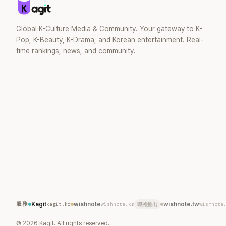
Global K-Culture Media & Community. Your gateway to K-
Pop, K-Beauty, K-Drama, and Korean entertainment. Real-
time rankings, news, and community.
服務
Kagit
kagit.kr
wishnote
wishnote.kr
wishnote.tw
wishnote
即將推出
©
2026
Kagit. All rights reserved.