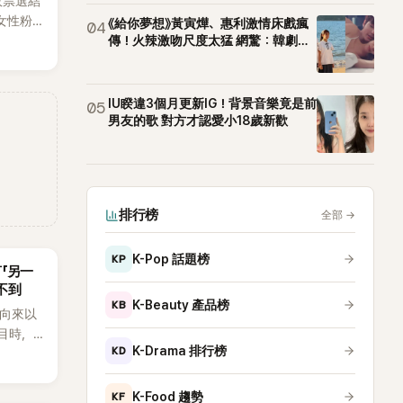
效票選結
女性粉
《給你夢想》黃寅燁、惠利激情床戲瘋
04
RTS成
傳！火辣激吻尺度太猛 網驚：韓劇太
敢拍
性社群
IU睽違3個月更新IG！背景音樂竟是前
05
男友的歌 對方才認愛小18歲新歡
排行榜
全部
→
KP
K-Pop 話題榜
言「另一
不到
KB
K-Beauty 產品榜
an向來以
節目時，
KD
K-Drama 排行榜
理解「連
種說法，
番超直
KF
K-Food 趨勢