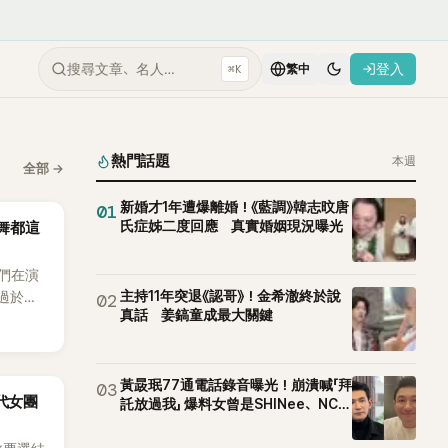
搜尋文章、名人…
登入
⌘K
繁中
熱門話題
本週
全部
→
新婚才1年遭爆離婚！《藍調》韓志旼唐
01
氏症姊二度回應 真實婚姻現況曝光
跳舞都這
他們在演
主持11年突退《認哥》！金希澈終於說
舞過於隨
02
真話 姜鎬童成最大關鍵
的重要
黃晸珉77通電話錄音曝光！崩潰喊「拜
03
5代女團
託放過我」 爆料女曾是SHINee、NCT
站姐