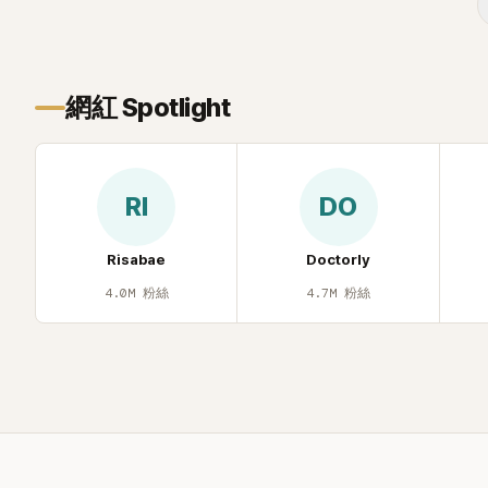
遭部分網友
不留情給出負
一場豪華KTV
網紅 Spotlight
RI
DO
Risabae
Doctorly
4.0M
粉絲
4.7M
粉絲