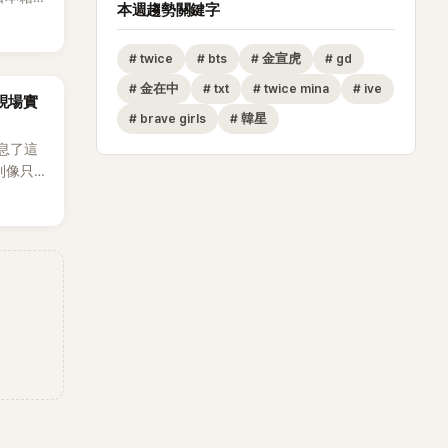
本週趨勢關鍵字
生，最終
也讓不
#
twice
#
bts
#
金宣虎
#
gd
，死者
外界停
#
金在中
#
txt
#
twice mina
#
ive
za現場實
#
brave girls
#
韓星
息了這
到像只剩
發力和