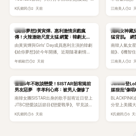
更首度坦承過去曾遭最好的朋友搶走男
子一女，一
2 天前
2 
K氏鄉民
江南美人
友。她表示，當時選擇瀟灑放手，但如果
國演藝圈公
同樣的事情現在再發生，「我絕對不會坐視
公開當年決定
不管」，直率發言掀起熱議。
一句讓她至
韓劇
韓星
《給你夢想》黃寅燁、惠利激情床戲瘋
清純女神藏
步入婚姻的
傳！火辣激吻尺度太猛 網驚：韓劇太敢
猛背肌」 
拍
由黃寅燁與Girls' Day成員惠利主演的韓劇
南韓人氣女星高
《給你夢想》於今年開播，近期隨著劇情進
能》、《機智
入高潮，男女主角的感情線快速升溫。最
譯？》、《努
2 天前
2 
年糕歐巴
江南美人
新播出的第8集不僅上演火辣吻戲，更接連
作品，躍升
出現床戲橋段，讓相關片段在網路上瘋
演技備受肯
傳，引發觀眾熱烈討論。
質也擄獲大
韓星
K-POP
整整5年不敢談戀愛！SISTAR韶宥揭前
Jennie登L
近況照意外
男友惡夢 李孝利心疼：被男人傷慘了
媒狠批「像唱
的美貌，而
力當藉口
南韓女團SISTAR出身的歌手韶宥近日登上
BLACKPIN
與肩膀線條
JTBC戀愛談話節目《戀愛戰爭》，罕見談及
分登上美國大型音
傻直呼：「原
自己的感情生活，不僅坦言已經整整5年沒
Chicago
3 天前
3 
K氏鄉民
K氏鄉民
有談戀愛，更首度透露空窗至今的原因，
樂節Headli
全與上一段戀情有關，一番真心告白讓現
SOLO歌手
場來賓都相當震驚。
束後卻掀起