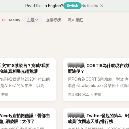
Read this in English?
Switch
No thanks
K-Beauty
主題
排行榜
K-網紅
熱議討論
突冒18禁發言？竟喊「我要
韓娛熱議-CORTIS為什麼現在
粉絲 真相曝光超荒謬
麼隨便？
ers是KQ娛樂於2023年推出的
原PO身為CORTIS的粉絲，對於
也是ATEEZ的師弟團，以高完
唱會和Lollapalooza音樂節上跳
滿爆發力的表演及Hip-Hop
便感到不滿，認為舞蹈是他們走紅
 小時前
11 小時前
泡菜鄉民
出道後迅速累積大批海內外粉
原因，希望他們能更認真地表演。
登上Lollapalooza等國際
，展現新生代男團的舞台實
熱議討論
et Wendy直拍掀熱議！臀部曲
韓娛熱議-Twitter發起的第4、
墊」 網傻眼：太假了
成員「女同志天菜」排行榜