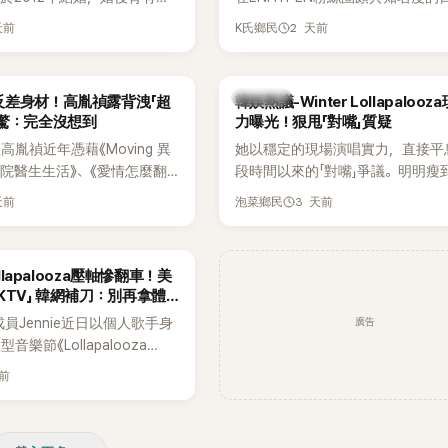
家五口生活幸福美滿，也是韓
粉絲，日前在TikTok直播期間輕
天前
2 天前
K氏鄉民
認的模範夫妻。近日，星首度
不幸身亡，消息曝光後震驚韓網，
嫁給HAHA的關鍵原因，竟是
少粉絲湧入社群平台哀悼。事發後
今仍難忘的話，也成為她點頭
親友也陸續出面證實噩耗，並呼籲
熱議討論
反差身材！高胤禎露背洩「超
韓娛熱議-Winter Lollapaloo
最大理由。
止揣測，盼逝者安息。
網驚：完全沒想到
力曝光！狠甩「對嘴」質疑
胤禎近年憑藉《Moving 異
她以穩定的現場演唱實力，直接平
住院醫生生活》、《愛情怎麼翻
段時間以來的「對嘴」爭議。明明瘦
力克服自卑的我們》等多部熱門
骨頭，怎麼還能唱出這麼驚人的爆
天前
3 天前
泡菜鄉民
為韓劇新一代女神代表，不僅
音量？
定，精緻五官與清新空靈的氣
批粉絲。近日，她因分享一組
ollapalooza壓軸慘翻車！美
掀起熱議，不是因為仙氣十足
KTV」 韓網補刀：別再拿體
是藏在纖細身材下的超狂背肌
廣告
K成員Jennie近日以個人歌手身
，反差感十足，讓不少網友看
樂節《Lollapalooza
來她身材這麼猛！」
》主舞台，不僅成為首位擔任該音
天前
ner（壓軸主秀）的K-POP女
，寫下全新紀錄。然而，演出結
兩極評價，不僅現場歌唱實力