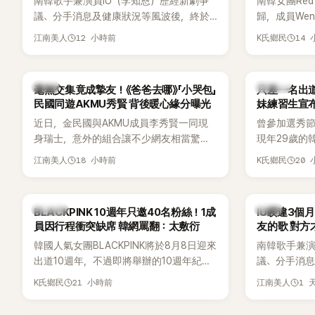
南韓歌手兼演員IU（李知恩）歷經新劇爭
南韓女團Red
好交情，她幾乎素顏入鏡的真實模樣，也
議、分手消息及健康狀況等風波後，終於
歸，成員We
意外掀起網友熱議。
睽違3個月更新社群平台，一口氣曬出20
論。她日前
12 小時前
14
江南美人
K氏鄉民
張近況照，讓大批粉絲又驚又喜。其中，
又被質疑在
一張生日蛋糕照意外掀起熱議，不僅送禮
歌舞台曝光
人的身分曝光，就連貼文背景音樂也被眼
議。
韓星
K-POP
毫無交集竟成摯友！《爸爸去哪》「小哭包」
只差一名出道f
尖網友發現暗藏玄機，在韓網引發兩波討
民國同遊AKMU秀賢 背後暖心緣分曝光
妹練習生宣
論。
近日，金民國與AKMU成員李秀賢一同現
曾參加選秀節
身瑞士，意外的組合讓不少網友相當驚
現年29歲的
訝。兩人過去幾乎沒有公開交集，如今卻
近日無預警
18 小時前
20
江南美人
K氏鄉民
一起踏上瑞士之旅，也讓粉絲紛紛好奇：
照，親自宣
「他們到底是怎麼認識的？」
讓不少曾追
送上祝福。
K-POP
韓星
BLACKPINK 10週年只邀40名粉絲！1成
IU睽違3個
員因行程衝突缺席 韓網罵翻：太敷衍
友的歌 對方
韓國人氣女團BLACKPINK將於8月8日迎來
南韓歌手兼演
出道10週年，不過即將舉辦的10週年紀念
議、分手消
Meet & Greet活動，依舊無法看到四人合
睽違3個月更
21 小時前
1 
K氏鄉民
江南美人
體。根據韓媒《MyDaily》7日報導，當天將
張近況照，
由Jisoo（智秀）、Rosé與Jennie出席，
比起照片本