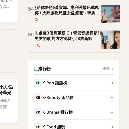
3年推出的
，以高完
《給你夢想》黃寅燁、惠利激情床戲瘋
04
-Hop
傳！火辣激吻尺度太猛 網驚：韓劇太
敢拍
內外粉
1
a等國際
台實
IU睽違3個月更新IG！背景音樂竟是前
05
男友的歌 對方才認愛小18歲新歡
1
排行榜
全部
→
KP
K-Pop 話題榜
小哭包」
分曝光
KB
K-Beauty 產品榜
一同現
當驚
KD
K-Drama 排行榜
如今卻
好奇：
KF
K-Food 趨勢