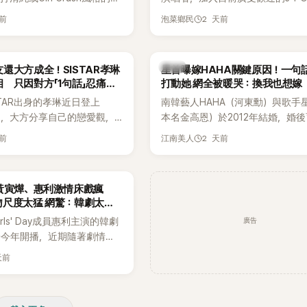
濃厚的Hip-Hop元素、自
企劃。繼太妍和Hanroro之後，秀
天前
2 天前
泡菜鄉民
員親自參與創作為特色，MV也
選為第三首翻唱歌曲的主唱，並於
頭、塗鴉、滑板等文化元素。
成錄音。
身四大經紀公司，仍憑藉鮮明
韓星
還大方成全！SISTAR孝琳
星首曝嫁HAHA關鍵原因！一句
，在海外尤其是歐美市場累積
 只因對方「1句話」忍痛放
打動她 網全被暖哭：換我也想嫁
逐漸成為第五代女團中極具辨
STAR出身的孝琳近日登上
南韓藝人HAHA（河東勳）與歌手
代代表之一。
e節目，大方分享自己的戀愛觀，
本名金高恩）於2012年結婚，婚
過去曾遭最好的朋友搶走男
子一女，一家五口生活幸福美滿，
天前
2 天前
江南美人
，當時選擇瀟灑放手，但如果
國演藝圈公認的模範夫妻。近日，
在再發生，「我絕對不會坐視
公開當年決定嫁給HAHA的關鍵原
發言掀起熱議。
一句讓她至今仍難忘的話，也成為
黃寅燁、惠利激情床戲瘋
步入婚姻的最大理由。
吻尺度太猛 網驚：韓劇太敢
廣告
rls' Day成員惠利主演的韓劇
於今年開播，近期隨著劇情進
女主角的感情線快速升溫。最
天前
集不僅上演火辣吻戲，更接連
段，讓相關片段在網路上瘋
眾熱烈討論。