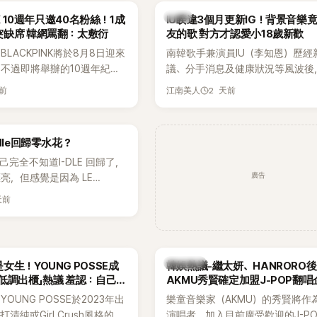
韓星
NK 10週年只邀40名粉絲！1成
IU睽違3個月更新IG！背景音樂
突缺席 韓網罵翻：太敷衍
友的歌 對方才認愛小18歲新歡
LACKPINK將於8月8日迎來
南韓歌手兼演員IU（李知恩）歷經
，不過即將舉辦的10週年紀念
議、分手消息及健康狀況等風波後
Greet活動，依舊無法看到四人合
睽違3個月更新社群平台，一口氣曬
天前
2 天前
江南美人
MyDaily》7日報導，當天將
張近況照，讓大批粉絲又驚又喜。
秀）、Rosé與Jennie出席，
比起照片本身，更引發熱議的是，
行程安排確定缺席，再度引發粉
用前男友張基河所屬樂團的歌曲作
dle回歸零水花？
音樂，意外掀起韓網討論。
自己完全不知道I-DLE 回歸了，
廣告
亮，但感覺是因為 LE
 和 aespa 佔據了市場。
天前
熱議討論
女生！YOUNG POSSE成
韓娛熱議-繼太妍、HANRORO
低調出櫃」熱議 羞認：自己
AKMU秀賢確定加盟J-POP翻唱
OUNG POSSE於2023年出
樂童音樂家（AKMU）的秀賢將作
清純或Girl Crush風格的女
演唱者，加入目前廣受歡迎的J-P