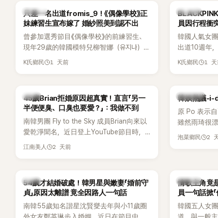
議。
K-POP
K-POP
只差一名出道fromis_9！《偶像學校》正
BLACKPI
妹練習生宣布嫁了 婚紗照美到認不出
員因行程衝
曾參加選秀節目《偶像學校》的前練習生、
韓國人氣女團B
現年29歲的韓國模特兒柳智娜（유지나），
出道10週年
近日無預警在社群平台公開一系列婚紗
Meet & 
1 天前
1 
K氏鄉民
K氏鄉民
照，親自宣布即將步入婚姻，消息曝光後
體。根據韓媒《
讓不少曾追看節目的粉絲又驚又喜，紛紛
由Jisoo（智
送上祝福。
Lisa則因
韓星
熱議討論
45歲Brian拒婚原因超真實！直言「另一
韓娛熱議-i-
絲熱議。
半便便臭、口臭也要愛？」：我做不到
原 Po 表示
南韓男團 Fly to the Sky 成員Brian向來以
雖然雨琦很漂
愛乾淨聞名，近日登上YouTube節目時，
SSERAFIM
2 
泡菜鄉民
再度談到自己的婚姻觀，直言無法理解「連
2 天前
江南美人
另一半的口臭、便便臭都要愛」這種說法，
更大方表明自己是不婚主義者，一番超直
白發言掀起熱議。
韓星
K-POP
54歲才結婚破處！韓男星與嫩妻「婚前守
情歌主角竟是
貞」原因太離譜 竟全因路人一句話
員一句話掀「
都不敢聽
南韓55歲知名諧星沈賢燮去年與小11歲圈
韓國五人女團Y
外女友鄭英琳步入婚姻，近日在節目中分
道，與一般主打