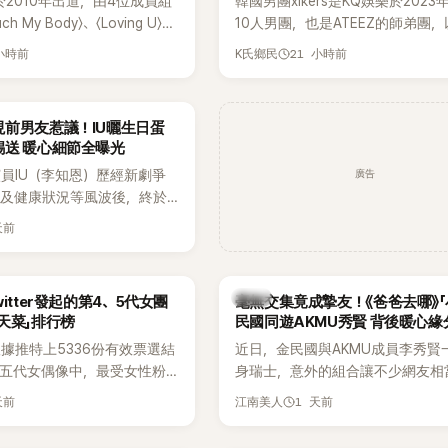
R於2010年出道，由4位成員組
韓國男團xikers是KQ娛樂於202
h My Body〉、〈Loving U〉、
10人男團，也是ATEEZ的師弟團
It〉等一連串夏日神曲紅遍亞洲，獲
成度舞台、充滿爆發力的表演及Hip
 小時前
21 小時前
K氏鄉民
」。不過，團體在出道滿7年後
風格聞名，出道後迅速累積大批海
成員各自投入個人演藝事業。
絲，近年也陸續登上Lollapalooz
火辣形象和強大舞台氣場著稱
大型音樂節，展現新生代男團的舞
前男友惹議！IU曬生日蛋
在社群分享與「排球女王」金軟
力。
錫送 暖心細節全曝光
常，不僅展現兩人多年不變的
廣告
員IU（李知恩）歷經新劇爭
幾乎素顏入鏡的真實模樣，也
息及健康狀況等風波後，終於
友熱議。
新社群平台，一口氣曬出20
天前
讓大批粉絲又驚又喜。其中，
糕照意外掀起熱議，不僅送禮
光，就連貼文背景音樂也被眼
韓星
itter發起的第4、5代女團
毫無交集竟成摯友！《爸爸去哪》「
暗藏玄機，在韓網引發兩波討
天菜」排行榜
民國同遊AKMU秀賢 背後暖心緣
據推特上5336份有效票選結
近日，金民國與AKMU成員李秀賢
、五代女偶像中，最受女性粉
身瑞士，意外的組合讓不少網友相
其中，HATS2HEARTS成
訝。兩人過去幾乎沒有公開交集，
天前
1 天前
江南美人
三名，展現了她們在女性社群
一起踏上瑞士之旅，也讓粉絲紛紛
。
「他們到底是怎麼認識的？」