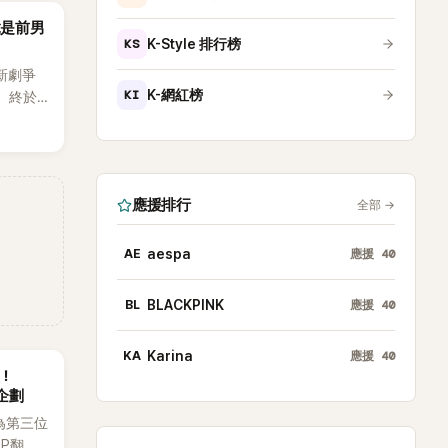
竟是前男
KS
K-Style 排行榜
新劇爭
KI
K-網紅榜
，終於
出20
不過，
她竟選
為背景
應援排行
全部
→
AE
aespa
應援
40
BL
BLACKPINK
應援
40
KA
Karina
應援
40
後！
企劃
為第三位
OP翻唱