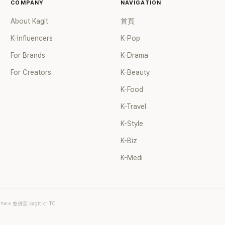
COMPANY
NAVIGATION
About Kagit
首頁
K-Influencers
K-Pop
For Brands
K-Drama
For Creators
K-Beauty
K-Food
K-Travel
K-Style
K-Biz
K-Medi
.tw
→ 整併至 kagit.kr TC