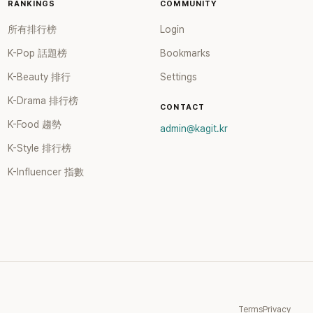
RANKINGS
COMMUNITY
所有排行榜
Login
K-Pop 話題榜
Bookmarks
K-Beauty 排行
Settings
K-Drama 排行榜
CONTACT
K-Food 趨勢
admin@kagit.kr
K-Style 排行榜
K-Influencer 指數
Terms
Privacy