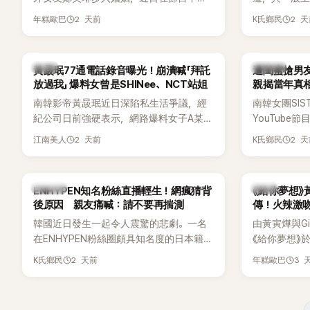
享與妻子的戀愛故事，笑稱兩人原本想享
團不同，她們以
2 天前
2 
年糕歐巴
K氏鄉民
受兩人世界，沒想到站在飯店門口時竟被
創Rap及成
路人認出，還一路替他們加油打氣，讓他
融入美式街
害羞到最後直接放棄進飯店，意外成了婚
雖然並非出
韓星
K-POP
黃晸珉77通電話錄音曝光！崩潰喊「拜託
遭閨蜜搶男友
前一直堅守「婚前守貞」的原因之一。
的音樂風格
放過我」 爆料女曾是SHINee、NCT站姐
親揭當年真相
不少人氣，
手
南韓影帝黃晸珉近日深陷私生活爭議，經
南韓女團SI
識度的新生
紀公司日前強硬表示，網路爆料女子A某涉
YouTub
嫌長期跟蹤黃晸珉，已正式採取法律行
更首度坦承
2 天前
2 
江南美人
K氏鄉民
動。不過，A並未停止發聲，持續透過社群
友。她表示
平台公開爆料，反駁經紀公司的說法，強
同樣的事情現
調兩人一直維持雙向聯繫，並非外界所稱
不管」，直率
K-POP
韓劇
ENHYPEN知名粉絲直播輕生！網瘋猜背
《給你夢想》
的單方面騷擾。如今，韓媒《Dispatch》再
後原因 親友痛喊：請不要再揣測
傳！火辣激
曝光雙方77通電話的錄音內容，而A也首
拍
韓國近日發生一起令人震驚的悲劇。一名
由黃寅燁與Gi
度承認自己過去曾是SHINee、NCT等偶像
在ENHYPEN粉絲圈頗具知名度的日本籍女
《給你夢想》
團體的「站姐」，事件持續延燒。
粉絲，日前在TikTok直播期間輕生，最終
入高潮，男
2 天前
3 
K氏鄉民
年糕歐巴
不幸身亡，消息曝光後震驚韓網，也讓不
新播出的第8
少粉絲湧入社群平台哀悼。事發後，死者
出現床戲橋
親友也陸續出面證實噩耗，並呼籲外界停
傳，引發觀