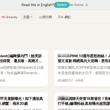
Read this in English?
Switch
No thanks
K-Beauty
主題
排行榜
K-網紅
K-POP
hiplash〉編舞爆內鬥！她哭訴
BLACKPINK 10週年惹怒粉絲！J
卻沒得獎 遭反嗆：高潮才是
發文道歉 韓網風向大逆轉：更有
a招牌歌曲〈Whiplash〉近日爆
韓國女團BLACKPINK迎來出道10
爭！知名編舞家Renan在
本是值得慶祝的大日子，卻因官方
reet World Fighter：
排引發粉絲不滿，甚至傳出有人持
小時前
7 小時前
K氏鄉民
s' War》預告中，公開談及自己在
球桿到YG娛樂大樓鬧事。Jisoo今
sh〉編舞上的貢獻，直言明明自己
也親自發文向BLINK道歉，坦言這
2025 KOREA Awards「年
「好像是充滿歉意的一天」。
K-POP
孝琳罕見素顏曝光！卸下濃妝真
男團成員聊天突冒18禁發言？竟
由Lachica拿走，讓她至今
 網驚：根本20歲
打手槍」嚇壞粉絲 真相曝光超荒謬
不平。