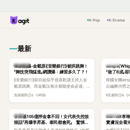
K-Pop
K-Drama
最新
熱議討論
K-POP
韓娛熱議-金載原《音樂銀行》被拱跳舞！
aespa〈W
「舞技突飛猛進」網讚爆：練習多久了？！
「做了8成」
關鍵
《音樂銀行》節目組似乎很喜歡讓主持人金
韓國女團aesp
載原跳舞，而金載沅每次都能使命必達，
出編舞功勞之
甚至舞技還進步不少。觀眾們也發現製作
Mnet新節目《St
3 小時前
6 
泡菜鄉民
K氏鄉民
單位對此樂此不疲。
Director
〈Whipla
完成約8成舞蹈，
韓星
K-POP
李昇基105億押金拿不回！女代表失控放
SISTAR
度編舞大賞」卻
狠話「再爆李昇基、泰民都會死」 驚悚錄
實膚況全看光
仍感到相當
音流出