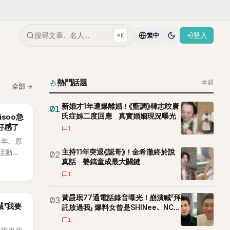
搜尋文章、名人…
登入
⌘K
繁中
熱門話題
本週
全部
→
新婚才1年遭爆離婚！《藍調》韓志旼唐
01
氏症姊二度回應 真實婚姻現況曝光
isoo急
好感了
1
週年，原
主持11年突退《認哥》！金希澈終於說
活動安
02
真話 姜鎬童成最大關鍵
高爾夫
1
（8日）
次紀念日
黃晸珉77通電話錄音曝光！崩潰喊「拜
03
喊「我要
託放過我」 爆料女曾是SHINee、NCT
站姐
1