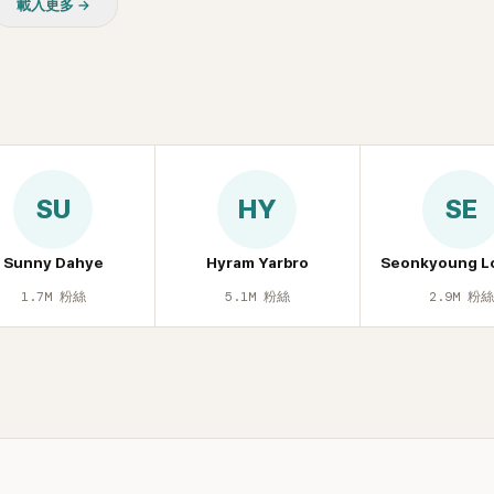
載入更多 →
SU
HY
SE
Sunny Dahye
Hyram Yarbro
Seonkyoung L
1.7M
粉絲
5.1M
粉絲
2.9M
粉