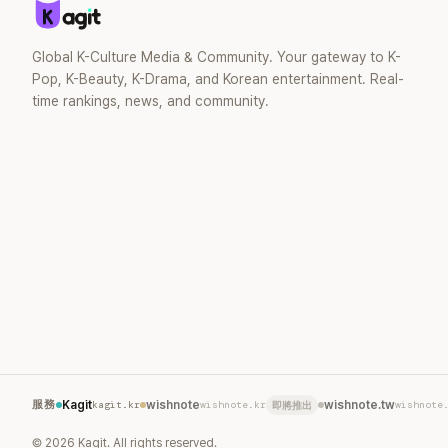
Global K-Culture Media & Community. Your gateway to K-
Pop, K-Beauty, K-Drama, and Korean entertainment. Real-
time rankings, news, and community.
服務
Kagit
kagit.kr
wishnote
wishnote.kr
wishnote.tw
wishnote
即將推出
©
2026
Kagit. All rights reserved.