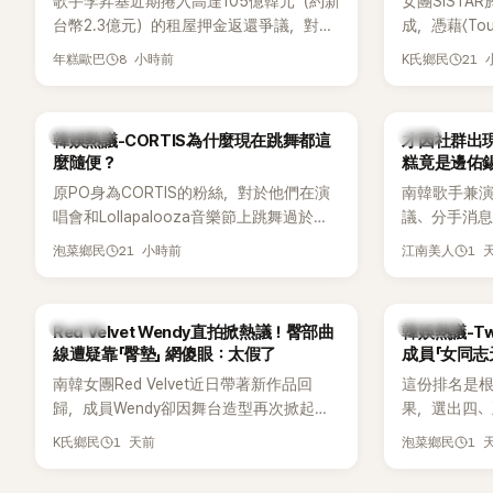
歌手李昇基近期捲入高達105億韓元（約新
女團SISTA
台幣2.3億元）的租屋押金返還爭議，對象
成，憑藉〈Touc
正是演藝企劃公司One Hundred Label代
〈Shake 
8 小時前
21
年糕歐巴
K氏鄉民
表車佳媛(차가원)。如今事件再掀風波，
封「夏日女王
YouTuber李鎮浩公開一段與車佳媛過去的
宣布解散，
通話錄音，當中出現「李昇基身邊的人會全
向來以性感
熱議討論
韓星
韓娛熱議-CORTIS為什麼現在跳舞都這
才因社群出現
部死掉」等激烈言論，引發外界譁然。
的孝琳，近日
麼隨便？
糕竟是邊佑
景聚餐的日
原PO身為CORTIS的粉絲，對於他們在演
南韓歌手兼演
好交情，她
唱會和Lollapalooza音樂節上跳舞過於隨
議、分手消
意外掀起網
便感到不滿，認為舞蹈是他們走紅的重要
睽違3個月更
21 小時前
1 
泡菜鄉民
江南美人
原因，希望他們能更認真地表演。
張近況照，
一張生日蛋
人的身分曝
K-POP
熱議討論
Red Velvet Wendy直拍掀熱議！臀部曲
韓娛熱議-Tw
尖網友發現
線遭疑靠「臀墊」 網傻眼：太假了
成員「女同志
論。
南韓女團Red Velvet近日帶著新作品回
這份排名是根
歸，成員Wendy卻因舞台造型再次掀起討
果，選出四
論。她日前才因暴瘦身形受到外界關注，
絲喜愛的成員。
1 天前
1 
K氏鄉民
泡菜鄉民
又被質疑在舞台上使用臀墊，如今最新打
員包攬了前
歌舞台曝光後，再度因身形比例引發熱
中的高人氣