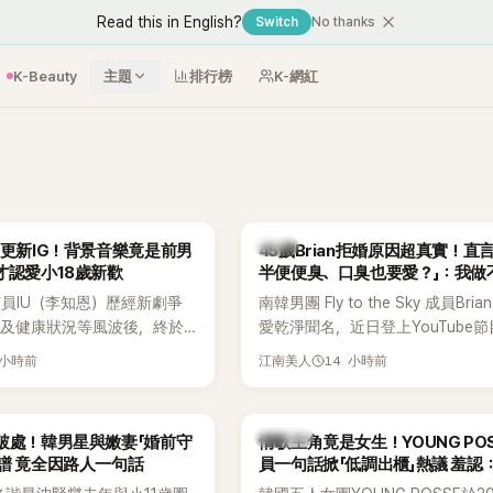
Read this in English?
Switch
No thanks
K-Beauty
主題
排行榜
K-網紅
韓星
月更新IG！背景音樂竟是前男
45歲Brian拒婚原因超真實！直
才認愛小18歲新歡
半便便臭、口臭也要愛？」：我做
員IU（李知恩）歷經新劇爭
南韓男團 Fly to the Sky 成員Bri
息及健康狀況等風波後，終於
愛乾淨聞名，近日登上YouTube
新社群平台，一口氣曬出20
再度談到自己的婚姻觀，直言無法
 小時前
14 小時前
江南美人
讓大批粉絲又驚又喜。不過，
另一半的口臭、便便臭都要愛」這
身，更引發熱議的是，她竟選
更大方表明自己是不婚主義者，一
基河所屬樂團的歌曲作為背景
白發言掀起熱議。
K-POP
破處！韓男星與嫩妻「婚前守
情歌主角竟是女生！YOUNG PO
掀起韓網討論。
譜 竟全因路人一句話
員一句話掀「低調出櫃」熱議 羞認
都不敢聽