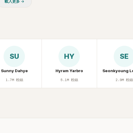
載入更多 →
「哥怎麼連這個都知道？」李瑞
那時候新聞鬧那麼大，不知道
一來一往，氣氛反而更加輕
年情況，李智惠終於鬆口坦
實被質疑動過隆胸手術。她回
基尼照片之後，就開始被說是
。」為了澄清誤會，她只好親
楚。 李智惠進一步解釋，當
SU
HY
SE
乎只有「腋下切開」一種方式，
，既然一直說我有做，那我乾
家看，證明我根本沒動過。」
Sunny Dahye
Hyram Yarbro
Seonkyoung L
，全場瞬間炸鍋，來賓又驚又
1.7M
粉絲
5.1M
粉絲
2.9M
粉
早在 2006 年，李智惠就為
有「隆乳」，真的召開了一場泳
會。當時她穿著比基尼站在一
，面對媒體擺出各種姿勢，畫
友津津樂道。 這段為平息爭
開腋下畫面自證清白的往事再
節目現場立刻充滿驚呼聲與笑
人見識到她面對流言時「豁出