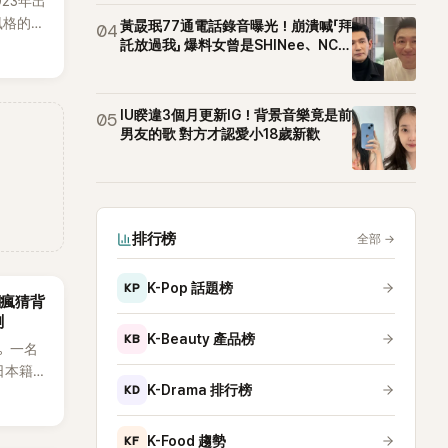
023年出
h風格的女
黃晸珉77通電話錄音曝光！崩潰喊「拜
04
素、自
託放過我」 爆料女曾是SHINee、NCT
站姐
，MV也
元素。
藉鮮明
IU睽違3個月更新IG！背景音樂竟是前
05
場累積
男友的歌 對方才認愛小18歲新歡
極具辨
排行榜
全部
→
KP
K-Pop 話題榜
網瘋猜背
測
KB
K-Beauty 產品榜
。一名
日本籍女
KD
K-Drama 排行榜
生，最終
也讓不
，死者
KF
K-Food 趨勢