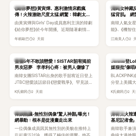
不管」，直率發言掀起熱議。
一句讓她至
韓劇
韓星
《給你夢想》黃寅燁、惠利激情床戲瘋
清純女神藏
步入婚姻的
傳！火辣激吻尺度太猛 網驚：韓劇太敢
猛背肌」 
拍
由黃寅燁與Girls' Day成員惠利主演的韓劇
南韓人氣女星高
《給你夢想》於今年開播，近期隨著劇情進
能》、《機智
入高潮，男女主角的感情線快速升溫。最
譯？》、《努
2 天前
2 
年糕歐巴
江南美人
新播出的第8集不僅上演火辣吻戲，更接連
作品，躍升
出現床戲橋段，讓相關片段在網路上瘋
演技備受肯
傳，引發觀眾熱烈討論。
質也擄獲大
韓星
K-POP
整整5年不敢談戀愛！SISTAR韶宥揭前
Jennie登L
近況照意外
男友惡夢 李孝利心疼：被男人傷慘了
媒狠批「像唱
的美貌，而
力當藉口
南韓女團SISTAR出身的歌手韶宥近日登上
BLACKPIN
與肩膀線條
JTBC戀愛談話節目《戀愛戰爭》，罕見談及
分登上美國大型音
傻直呼：「原
自己的感情生活，不僅坦言已經整整5年沒
Chicago
2 天前
2 
K氏鄉民
K氏鄉民
有談戀愛，更首度透露空窗至今的原因，
樂節Headli
全與上一段戀情有關，一番真心告白讓現
SOLO歌手
場來賓都相當震驚。
束後卻掀起
熱議討論
K-POP
韓娛熱議-無性別偶像「驚人神顏」曝光！
身材太火辣
遭部分網友
網暴動：根本是從漫畫走出來
基尼記者會」
不留情給出負
一位偶像成員因其無性別的美貌在推特上
南韓歌手兼演
一場豪華KTV
引起廣泛討論，獲得了極佳的迴響。他不
曲線太過搶眼