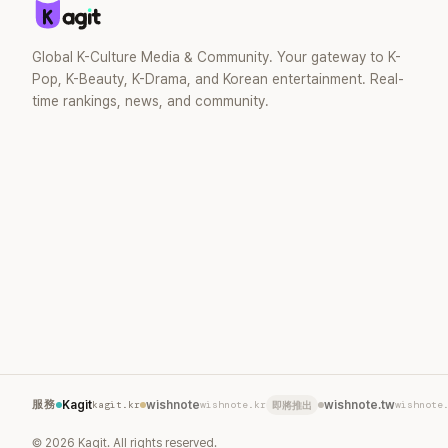
去」的直率性
節目《脫掉鞋
那張當年引發
Global K-Culture Media & Community. Your gateway to K-
重提這段至
Pop, K-Beauty, K-Drama, and Korean entertainment. Real-
的事件。 回
time rankings, news, and community.
1998 年以混
道，該團在 
李智惠、徐
炫、Chris
爆出長達四
徐智英母親
議，最終團體於
後，李智惠轉
力持續活躍
S#arp，也
面，李智惠於 
婚後育有兩
滿。如今除
營的 YouT
服務
Kagit
kagit.kr
wishnote
wishnote.kr
wishnote.tw
wishnote
即將推出
近年內容深
二春。
©
2026
Kagit. All rights reserved.