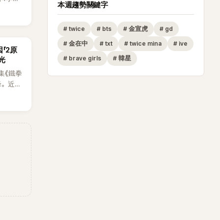
本週趨勢關鍵字
宙
級場景
#
twice
#
bts
#
金宣虎
#
gd
，被譽
之一。
#
金在中
#
txt
#
twice mina
#
ive
「2原
#
brave girls
#
韓星
光
集《鐵拳
峰。近日
原來他
是成為