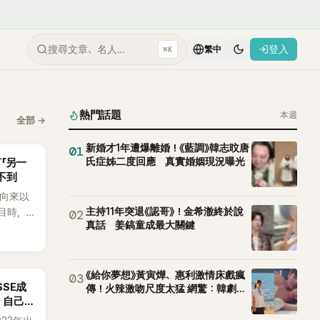
搜尋文章、名人…
登入
⌘K
繁中
熱門話題
本週
全部
→
新婚才1年遭爆離婚！《藍調》韓志旼唐
01
氏症姊二度回應 真實婚姻現況曝光
言「另一
不到
an向來以
主持11年突退《認哥》！金希澈終於說
節目時，
02
真話 姜鎬童成最大關鍵
理解「連
種說法，
番超直
《給你夢想》黃寅燁、惠利激情床戲瘋
03
SSE成
傳！火辣激吻尺度太猛 網驚：韓劇太
：自己
敢拍