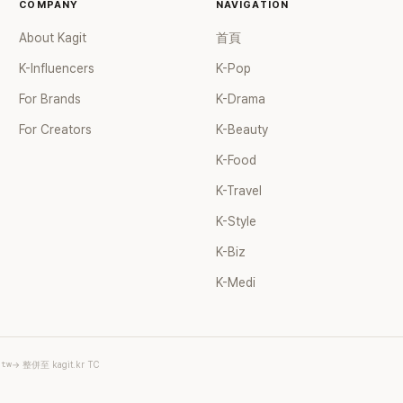
格。其實她過去也曾在 SBS
COMPANY
NAVIGATION
子恢單4Men》 中，親自公開
About Kagit
首頁
話題的「腋下比基尼照」，再次
今仍被粉絲視為黑歷史代表作
K-Influencers
K-Pop
顧李智惠的演藝路，她於
For Brands
K-Drama
聲團體 S#arp 成員身分出
2000 年代初期紅極一時，由
For Creators
K-Beauty
智英兩位女成員，以及張錫
K-Food
 Kim 兩位男成員組成。不過後來
年的團內霸凌風波，甚至傳出
K-Travel
對李智惠言語辱罵、動手等爭
 2002 年解散。 團體解散
K-Style
型 solo，靠著綜藝與歌唱實
K-Biz
演藝圈。據悉，她當年能加入
與 李尚敏 的賞識有關。 感情方
K-Medi
2017 年與圈外男友結婚，
個女兒，一家四口生活幸福美
了持續活躍於綜藝節目，她經
ube 頻道也即將突破百萬訂閱，
.tw
→ 整併至 kagit.kr TC
受網友喜愛，再度迎來事業第