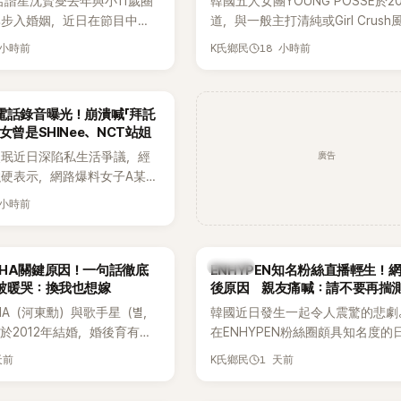
名諧星沈賢燮去年與小11歲圈
韓國五人女團YOUNG POSSE於2
琳步入婚姻，近日在節目中分
道，與一般主打清純或Girl Crus
戀愛故事，笑稱兩人原本想享
團不同，她們以濃厚的Hip-Hop元
 小時前
18 小時前
K氏鄉民
，沒想到站在飯店門口時竟被
創Rap及成員親自參與創作為特色
還一路替他們加油打氣，讓他
融入美式街頭、塗鴉、滑板等文化
直接放棄進飯店，意外成了婚
雖然並非出身四大經紀公司，仍憑
電話錄音曝光！崩潰喊「拜託
婚前守貞」的原因之一。
的音樂風格，在海外尤其是歐美市
女曾是SHINee、NCT站姐
不少人氣，逐漸成為第五代女團中
廣告
晸珉近日深陷私生活爭議，經
識度的新生代代表之一。
硬表示，網路爆料女子A某涉
黃晸珉，已正式採取法律行
 小時前
並未停止發聲，持續透過社群
料，反駁經紀公司的說法，強
維持雙向聯繫，並非外界所稱
K-POP
AHA關鍵原因！一句話徹底
ENHYPEN知名粉絲直播輕生！
如今，韓媒《Dispatch》再
被暖哭：換我也想嫁
後原因 親友痛喊：請不要再揣
通電話的錄音內容，而A也首
HA（河東勳）與歌手星（별，
韓國近日發生一起令人震驚的悲劇
曾是SHINee、NCT等偶像
於2012年結婚，婚後育有兩
在ENHYPEN粉絲圈頗具知名度的
」，事件持續延燒。
家五口生活幸福美滿，也是韓
粉絲，日前在TikTok直播期間輕
天前
1 天前
K氏鄉民
認的模範夫妻。近日，星首度
不幸身亡，消息曝光後震驚韓網，
嫁給HAHA的關鍵原因，竟是
少粉絲湧入社群平台哀悼。事發後