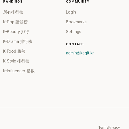
RANKINGS
COMMUNITY
所有排行榜
Login
K-Pop 話題榜
Bookmarks
K-Beauty 排行
Settings
K-Drama 排行榜
CONTACT
K-Food 趨勢
admin@kagit.kr
K-Style 排行榜
K-Influencer 指數
Terms
Privacy