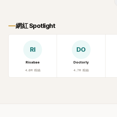
味，引發大量批評。
忍不住笑說：
鎮則回嘴：「
才奇怪吧。」
鬆。 談到當
網紅 Spotlight
言，當時確
憶：「拍了比
不是去隆乳了
自站出來說清
RI
DO
時隆胸手術幾
「所以我就想
脆把腋下給大
Risabae
Doctorly
一句話說完
4.0M
粉絲
4.7M
粉絲
笑。 事實上，
了證明自己沒
裝記者招待
排攝影機前
面至今仍被網
議、直接公
度被提起，
聲，也再次讓