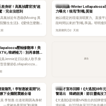
今仍難忘的話，也成為她點頭
親友也陸續出面證實噩耗，並呼籲
熱議討論
反差身材！高胤禎露背洩「超
韓娛熱議-Winter Lollapaloo
最大理由。
止揣測，盼逝者安息。
網驚：完全沒想到
力曝光！狠甩「對嘴」質疑
胤禎近年憑藉《Moving 異
她以穩定的現場演唱實力，直接平
住院醫生生活》、《愛情怎麼翻
段時間以來的「對嘴」爭議。明明瘦
力克服自卑的我們》等多部熱門
骨頭，怎麼還能唱出這麼驚人的爆
天前
2 天前
泡菜鄉民
為韓劇新一代女神代表，不僅
音量？
定，精緻五官與清新空靈的氣
批粉絲。近日，她因分享一組
ollapalooza壓軸慘翻車！美
掀起熱議，不是因為仙氣十足
KTV」 韓網補刀：別再拿體
是藏在纖細身材下的超狂背肌
廣告
K成員Jennie近日以個人歌手身
，反差感十足，讓不少網友看
樂節《Lollapalooza
來她身材這麼猛！」
》主舞台，不僅成為首位擔任該音
天前
ner（壓軸主秀）的K-POP女
，寫下全新紀錄。然而，演出結
兩極評價，不僅現場歌唱實力
韓星
遭疑隆乳！李智惠被逼開「比
神童才宣布回歸！《大逃脫》8年
質疑，就連美國當地媒體也毫
 腋下全攤開震撼全場
警退出 韓網崩潰：節目靈魂沒
評，甚至形容整場演出「就像
員 李智惠 出道初期因為身材
《大逃脫》是韓國tvN推出的招牌密
」。
，一度被外界質疑「動過隆乳
境綜藝，自2018年至2021年共播