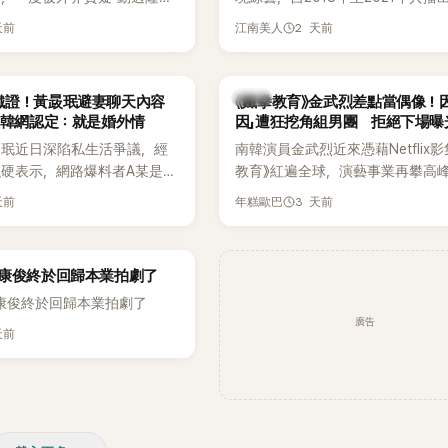
甚至被公司安排親上火線，召
由鄭鍾淵PD打造完整的「大逃脫宇
天前
2 天前
江南美人
「泳裝記者會」澄清。這場記者
（DTCU）」，憑藉燒腦劇情、電影
韓國演藝圈點名為流傳至今的
與龐大世界觀，累積大批死忠粉絲
」之一。近日她在綜藝節目中親
為韓國最具代表性的密室逃脫綜藝
韓星
鐵證！黃晸珉避妻聊天內容
《鐵拳教育》金武烈差點當偶像！因
隆乳疑雲黑歷史」，話題再度被
讓韓網認定：就是婚外情
因」遭狂挖角組男團 拒絕下場曝
2日播出的 SBS 綜藝節目
晸珉近日深陷私生活爭議，經
南韓演員金武烈近來憑藉Netflix影
太難搞－秘書鎮》，邀請同時
硬表示，網路爆料者A某是涉
教育》紅遍全球，演藝事業再攀高
兒的演藝圈代表「媽媽群」
黃晸珉的嫌疑人，已採取法律
被爆出一段鮮為人知的出道祕辛，
李賢怡、李恩亨，以第13位
天前
3 天前
年糕歐巴
A某並未因此停止發聲，5日
當年差點不是以演員身分出道，而
r」身分登場，分享最真實的生活日
群平台公開更多內容，反駁經
男團偶像的一員。
開始，李瑞鎮 率先與李智惠會
法，強調兩人的聯繫一直都是
搭車邊聊天，氣氛輕鬆。聊到
徐康俊終於回歸本業拍劇了
，並非外界所稱的單方面騷擾。
李瑞鎮突然直球發問：「妳不
康俊終於回歸本業拍劇了
？說妳去做整形？是人中縮短
廣告
貫犀利又不留情的問法，讓現
天前
一片。對此，李智惠也毫不閃
，兩人鬥嘴默契十足。 話題
燒到過去的爭議。李瑞鎮脫口
前不是還在游泳池開過記者
名她當年的風波。李智惠聽了