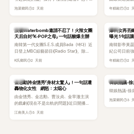
僅外型出眾，舞技也備受讚譽。
手術」，最後
2 天前
2 
泡菜鄉民
年糕歐巴
開前所未見的
會後來還被
「三大記者會
K-POP
韓星
沒被Waterbomb邀請不忍了！火辣女團
爆料女再丟
口回憶這段「
天后自封「K-POP之母」 一句話酸爆主辦
曝光 1句話
翻出來熱議。 
南韓第一代女團S.E.S.成員Bada（바다）近
南韓影帝黃
《我的經紀人
日登上MBC綜藝節目《Radio Star》，除了
紀公司日前強
兼顧工作與育
分享近況，還罕見公開向夏季音樂節
嫌長期跟蹤
——李智惠、
2 天前
2 
K氏鄉民
年糕歐巴
Waterbomb喊話，笑稱自己至今從未受邀
行動。不過，
「My Sta
演出，更幽默表示：「我名字就叫
再度透過社
常。 節目一
『Bada（海）』，Waterbomb卻沒找我，這
紀公司的說
合，兩人邊
韓星
熱議討論
金志勳誇金憓秀「身材太驚人」！一句話遭
韓娛熱議-
根本只是懂了皮毛。」一番話笑翻全場，也
「雙向互動」
最近的新聞，
轟物化女性 網怒：太噁心
引發網友熱議。
韓娛熱議-徐
是上新聞了
由金憓秀、金志勳、曹汝貞、金宰澈主演
手術嗎？」一
3 
泡菜鄉民
的戲劇《現在不是出軌的問題》近日開播，
場瞬間笑成
為宣傳新作品，四位主演一同出演
躲，淡定接招
3 天前
江南美人
YouTube節目，不料訪談中的一段發言卻
接著一路延
意外掀起爭議。不少網友認為，他將焦點
補刀：「妳以
放在金憓秀的身材，言論帶有「物化女性」意
會？」直接點