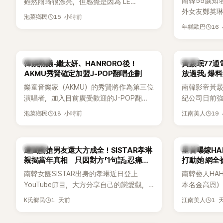
南韓55歲知
雖然雨琦很漂亮，但感覺是因為 LE
外女友鄭英
SSERAFIM 和 aespa 佔據了市場。
15 小時前
泡菜鄉民
享與妻子的
16
年糕歐巴
受兩人世界
路人認出，
害羞到最後
熱議討論
韓星
韓娛熱議-繼太妍、HANRORO後！
黃晸珉77通
前一直堅守「
AKMU秀賢確定加盟J-POP翻唱企劃
放過我」 爆料
樂童音樂家（AKMU）的秀賢將作為第三位
南韓影帝黃
演唱者，加入目前廣受歡迎的J-POP翻唱
紀公司日前強
企劃。繼太妍和Hanroro之後，秀賢已獲
嫌長期跟蹤
18 小時前
19
泡菜鄉民
江南美人
選為第三首翻唱歌曲的主唱，並於近期完
動。不過，A
成錄音。
平台公開爆
調兩人一直
K-POP
韓星
遭閨蜜搶男友還大方成全！SISTAR孝琳
星首曝嫁H
的單方面騷擾。
親揭當年真相 只因對方「1句話」忍痛放
打動她 網全
曝光雙方77
手
南韓女團SISTAR出身的孝琳近日登上
南韓藝人HA
度承認自己過去
YouTube節目，大方分享自己的戀愛觀，
本名金高恩）
團體的「站姐
更首度坦承過去曾遭最好的朋友搶走男
子一女，一
1 天前
1 
K氏鄉民
江南美人
友。她表示，當時選擇瀟灑放手，但如果
國演藝圈公
同樣的事情現在再發生，「我絕對不會坐視
公開當年決定