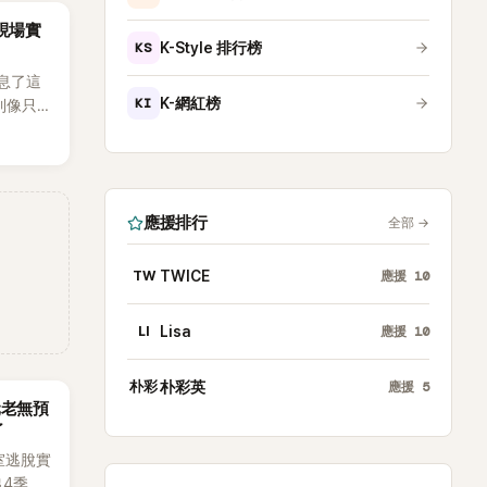
外界停
za現場實
KS
K-Style 排行榜
息了這
KI
K-網紅榜
到像只剩
發力和
應援排行
全部
→
TW
TWICE
應援
10
LI
Lisa
應援
10
朴彩
朴彩英
應援
5
元老無預
了
室逃脫實
出4季，