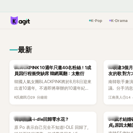
K-Pop
K-Drama
最新
K-POP
韓星
BLACKPINK 10週年只邀40名粉絲！1成
IU睽違3個
員因行程衝突缺席 韓網罵翻：太敷衍
友的歌 對方
韓國人氣女團BLACKPINK將於8月8日迎來
南韓歌手兼演
出道10週年，不過即將舉辦的10週年紀念
議、分手消
Meet & Greet活動，依舊無法看到四人合
睽違3個月更
29 分鐘前
14
K氏鄉民
江南美人
體。根據韓媒《MyDaily》7日報導，當天將
張近況照，
由Jisoo（智秀）、Rosé與Jennie出席，
比起照片本
Lisa則因行程安排確定缺席，再度引發粉
用前男友張
熱議討論
韓星
韓娛熱議-i-dle回歸零水花？
54歲才結婚
絲熱議。
音樂，意外
貞」原因太離
原 Po 表示自己完全不知道I-DLE 回歸了，