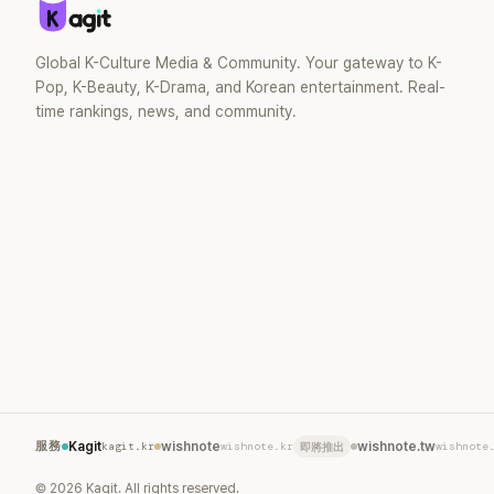
Global K-Culture Media & Community. Your gateway to K-
Pop, K-Beauty, K-Drama, and Korean entertainment. Real-
time rankings, news, and community.
服務
Kagit
kagit.kr
wishnote
wishnote.kr
wishnote.tw
wishnote
即將推出
©
2026
Kagit. All rights reserved.