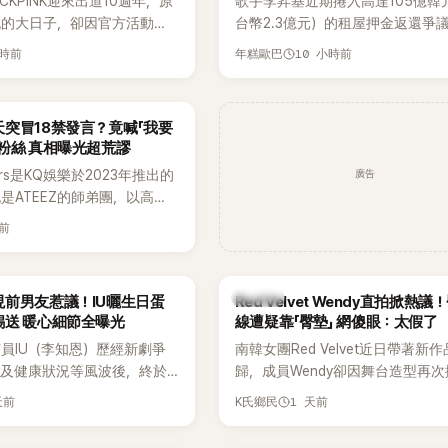
CKPINK迎來出道10週年，原
歌手李昇基近期捲入高達105億韓
祝的大日子，卻因官方活動安
台幣2.3億元）的租屋押金返還爭
不滿，甚至傳出有人持高爾夫
正是演藝企劃公司One Hundred La
小時前
10 小時前
年糕歐巴
大樓鬧事。Jisoo今（8日）
表車佳媛(차가원)。如今事件再掀風
BLINK道歉，坦言這次紀念日
YouTuber李鎮浩公開一段與車佳
歉意的一天」。
通話錄音，當中出現「李昇基身邊
突冒18禁發言？竟喊「我要
部死掉」等激烈言論，引發外界譁
粉絲 真相曝光超荒謬
廣告
ers是KQ娛樂於2023年推出的
也是ATEEZ的師弟團，以高完
滿爆發力的表演及Hip-Hop
天前
出道後迅速累積大批海內外粉
登上Lollapalooza等國際
，展現新生代男團的舞台實
K-POP
前男友惹議！IU曬生日蛋
Red Velvet Wendy直拍掀熱
錫送 暖心細節全曝光
線遭疑靠「臀墊」 網傻眼：太假了
員IU（李知恩）歷經新劇爭
南韓女團Red Velvet近日帶著新
息及健康狀況等風波後，終於
歸，成員Wendy卻因舞台造型再
新社群平台，一口氣曬出20
論。她日前才因暴瘦身形受到外界
天前
1 天前
K氏鄉民
讓大批粉絲又驚又喜。其中，
又被質疑在舞台上使用臀墊，如今
糕照意外掀起熱議，不僅送禮
歌舞台曝光後，再度因身形比例引