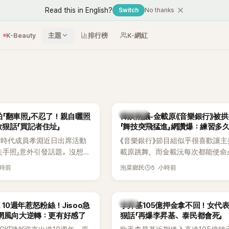
Read this in English?
Switch
No thanks
K-Beauty
主題
排行榜
K-網紅
熱議討論
「翻車照」不忍了！親自曬照
韓娛熱議-金載原《音樂銀行》被
狠話「買記者住址」
「舞技突飛猛進」網讚爆：練習多
女時代成員孝淵近日出席活動
《音樂銀行》節目組似乎很喜歡讓主
失手照」意外引發話題。沒想到
載原跳舞，而金載沅每次都能使命
照片後，不但沒有生氣，反而
甚至舞技還進步不少。觀眾們也發
小時前
5 小時前
泡菜鄉民
上IG限時動態開玩笑，甚至
單位對此樂此不疲。
買記者的住址」，讓網友全笑
韓星
NK 10週年惹怒粉絲！Jisoo急
李昇基105億押金拿不回！女代
韓網風向大逆轉：更有好感了
狠話「再爆李昇基、泰民都會死」
音流出