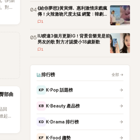
元（約新
議，對象
《給你夢想》黃寅燁、惠利激情床戲瘋
04
bel代
傳！火辣激吻尺度太猛 網驚：韓劇太
敢拍
波，
1
媛過去的
的人會全
IU睽違3個月更新IG！背景音樂竟是前
05
然。
男友的歌 對方才認愛小18歲新歡
1
排行榜
全部
→
KP
K-Pop 話題榜
議！臀部曲
KB
K-Beauty 產品榜
作品回
次掀起討
KD
K-Drama 排行榜
關注，
最新打
發熱
KF
K-Food 趨勢