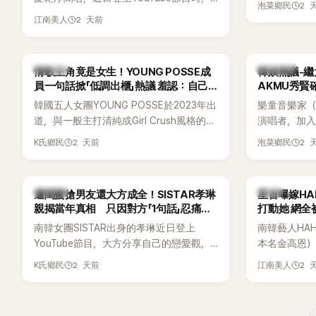
2 
泡菜鄉民
再度談到自己的婚姻觀，直言無法理解「連
2 天前
江南美人
另一半的口臭、便便臭都要愛」這種說法，
更大方表明自己是不婚主義者，一番超直
白發言掀起熱議。
K-POP
熱議討論
情歌主角竟是女生！YOUNG POSSE成
韓娛熱議-繼
員一句話掀「低調出櫃」熱議 羞認：自己
AKMU秀賢
都不敢聽
韓國五人女團YOUNG POSSE於2023年出
樂童音樂家（
道，與一般主打清純或Girl Crush風格的女
演唱者，加入
團不同，她們以濃厚的Hip-Hop元素、自
企劃。繼太妍和
2 天前
2 
K氏鄉民
泡菜鄉民
創Rap及成員親自參與創作為特色，MV也
選為第三首
融入美式街頭、塗鴉、滑板等文化元素。
成錄音。
雖然並非出身四大經紀公司，仍憑藉鮮明
K-POP
韓星
遭閨蜜搶男友還大方成全！SISTAR孝琳
星首曝嫁H
的音樂風格，在海外尤其是歐美市場累積
親揭當年真相 只因對方「1句話」忍痛放
打動她 網全
不少人氣，逐漸成為第五代女團中極具辨
手
南韓女團SISTAR出身的孝琳近日登上
南韓藝人HA
識度的新生代代表之一。
YouTube節目，大方分享自己的戀愛觀，
本名金高恩）
更首度坦承過去曾遭最好的朋友搶走男
子一女，一
2 天前
2 
K氏鄉民
江南美人
友。她表示，當時選擇瀟灑放手，但如果
國演藝圈公
同樣的事情現在再發生，「我絕對不會坐視
公開當年決定
不管」，直率發言掀起熱議。
一句讓她至