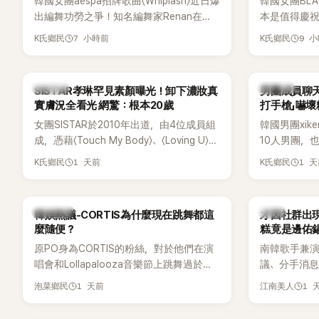
韓國女團aespa招牌歌曲〈Whiplash〉近日爆
韓國女團BLA
出編舞功勞之爭！知名編舞家Renan在
本是值得慶
Mnet新節目《Street World Fighter：
排引發粉絲
7 小時前
9 
K氏鄉民
K氏鄉民
Directors' War》預告中，公開談及自己在
球桿到YG娛樂
〈Whiplash〉編舞上的貢獻，直言明明自己
也親自發文向
完成約8成舞蹈，2025 KOREA Awards「年
「好像是充滿
K-POP
K-POP
SISTAR孝琳罕見素顏曝光！卸下濃妝真
男團成員聊天
度編舞大賞」卻由Lachica拿走，讓她至今
實膚況全看光 網驚：根本20歲
打手槍」嚇壞
仍感到相當不平。
女團SISTAR於2010年出道，由4位成員組
韓國男團xik
成，憑藉〈Touch My Body〉、〈Loving U〉、
10人男團，
〈Shake It〉等一連串夏日神曲紅遍亞洲，獲
成度舞台、充
1 天前
1 
K氏鄉民
K氏鄉民
封「夏日女王」。不過，團體在出道滿7年後
風格聞名，
宣布解散，成員各自投入個人演藝事業。
絲，近年也陸續
向來以性感火辣形象和強大舞台氣場著稱
大型音樂節
熱議討論
韓星
韓娛熱議-CORTIS為什麼現在跳舞都這
才因社群出現
的孝琳，近日在社群分享與「排球女王」金軟
力。
麼隨便？
糕竟是邊佑
景聚餐的日常，不僅展現兩人多年不變的
原PO身為CORTIS的粉絲，對於他們在演
南韓歌手兼演
好交情，她幾乎素顏入鏡的真實模樣，也
唱會和Lollapalooza音樂節上跳舞過於隨
議、分手消
意外掀起網友熱議。
便感到不滿，認為舞蹈是他們走紅的重要
睽違3個月更
1 天前
1 
泡菜鄉民
江南美人
原因，希望他們能更認真地表演。
張近況照，
一張生日蛋