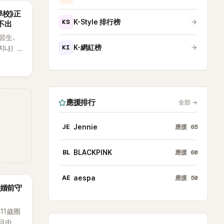
學校》正
KS
K-Style 排行榜
不出
習生、
KI
K-網紅榜
지나），
婚紗
曝光後
，紛紛
應援排行
全部
→
JE
Jennie
應援
65
BL
BLACKPINK
應援
60
AE
aespa
應援
50
「婚前守
11歲圈
目中分