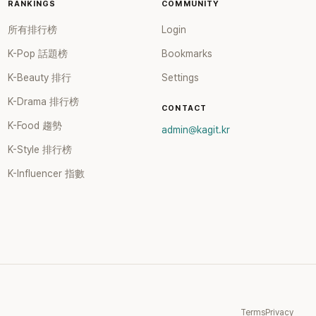
RANKINGS
COMMUNITY
所有排行榜
Login
K-Pop 話題榜
Bookmarks
K-Beauty 排行
Settings
K-Drama 排行榜
CONTACT
K-Food 趨勢
admin@kagit.kr
K-Style 排行榜
K-Influencer 指數
Terms
Privacy