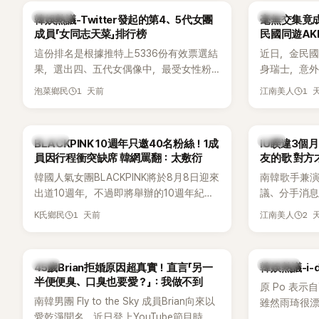
人的身分曝
熱議討論
韓星
韓娛熱議-Twitter發起的第4、5代女團
毫無交集竟成
尖網友發現
成員「女同志天菜」排行榜
民國同遊AK
論。
這份排名是根據推特上5336份有效票選結
近日，金民國
果，選出四、五代女偶像中，最受女性粉
身瑞士，意
絲喜愛的成員。其中，HATS2HEARTS成
訝。兩人過
1 天前
1 
泡菜鄉民
江南美人
員包攬了前三名，展現了她們在女性社群
一起踏上瑞
中的高人氣。
「他們到底是
K-POP
韓星
BLACKPINK 10週年只邀40名粉絲！1成
IU睽違3個
員因行程衝突缺席 韓網罵翻：太敷衍
友的歌 對方
韓國人氣女團BLACKPINK將於8月8日迎來
南韓歌手兼演
出道10週年，不過即將舉辦的10週年紀念
議、分手消
Meet & Greet活動，依舊無法看到四人合
睽違3個月更
1 天前
2 
K氏鄉民
江南美人
體。根據韓媒《MyDaily》7日報導，當天將
張近況照，
由Jisoo（智秀）、Rosé與Jennie出席，
比起照片本
Lisa則因行程安排確定缺席，再度引發粉
用前男友張
韓星
熱議討論
45歲Brian拒婚原因超真實！直言「另一
韓娛熱議-i-
絲熱議。
音樂，意外
半便便臭、口臭也要愛？」：我做不到
原 Po 表示
南韓男團 Fly to the Sky 成員Brian向來以
雖然雨琦很漂
愛乾淨聞名，近日登上YouTube節目時，
SSERAFIM