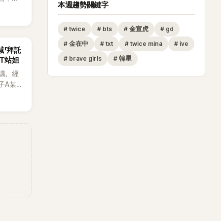
本週趨勢關鍵字
本想享
時竟被
#
twice
#
bts
#
金宣虎
#
gd
，讓他
成了婚
#
金在中
#
txt
#
twice mina
#
ive
喊「拜託
。
#
brave girls
#
韓星
CT站姐
議，經
子A某涉
律行
透過社群
法，強
界所稱
ch》再
A也首
T等偶像