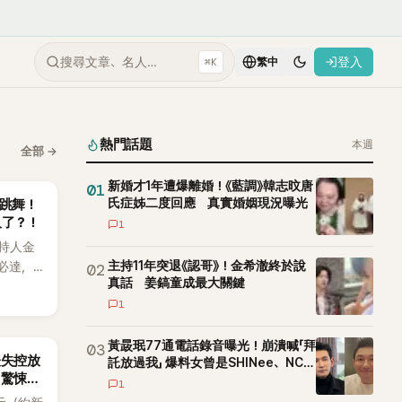
搜尋文章、名人…
登入
⌘K
繁中
熱門話題
本週
全部
→
新婚才1年遭爆離婚！《藍調》韓志旼唐
01
氏症姊二度回應 真實婚姻現況曝光
拱跳舞！
久了？！
1
持人金
主持11年突退《認哥》！金希澈終於說
必達，
02
真話 姜鎬童成最大關鍵
現製作
1
黃晸珉77通電話錄音曝光！崩潰喊「拜
03
表失控放
託放過我」 爆料女曾是SHINee、NCT
 驚悚錄
站姐
1