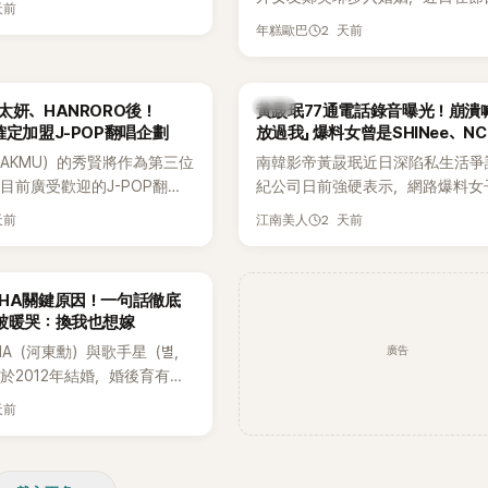
天前
享與妻子的戀愛故事，笑稱兩人原
2 天前
年糕歐巴
受兩人世界，沒想到站在飯店門口
路人認出，還一路替他們加油打氣
害羞到最後直接放棄進飯店，意外
韓星
太妍、HANRORO後！
黃晸珉77通電話錄音曝光！崩潰
前一直堅守「婚前守貞」的原因之一
確定加盟J-POP翻唱企劃
放過我」 爆料女曾是SHINee、N
AKMU）的秀賢將作為第三位
南韓影帝黃晸珉近日深陷私生活爭
目前廣受歡迎的J-POP翻唱
紀公司日前強硬表示，網路爆料女
Hanroro之後，秀賢已獲
嫌長期跟蹤黃晸珉，已正式採取法
天前
2 天前
江南美人
翻唱歌曲的主唱，並於近期完
動。不過，A並未停止發聲，持續
平台公開爆料，反駁經紀公司的說
調兩人一直維持雙向聯繫，並非外
AHA關鍵原因！一句話徹底
的單方面騷擾。如今，韓媒《Dispat
被暖哭：換我也想嫁
曝光雙方77通電話的錄音內容，而
廣告
HA（河東勳）與歌手星（별，
度承認自己過去曾是SHINee、NC
於2012年結婚，婚後育有兩
團體的「站姐」，事件持續延燒。
家五口生活幸福美滿，也是韓
天前
認的模範夫妻。近日，星首度
嫁給HAHA的關鍵原因，竟是
今仍難忘的話，也成為她點頭