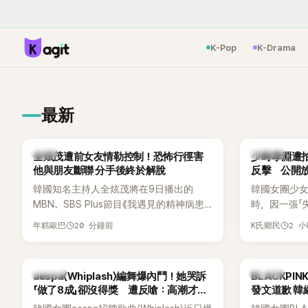
K-Pop
K-Drama
最新
韓星
K-POP
全炫茂遭前女友情勒控制！恐怖行徑害
少時孝淵遭拍
他與朋友斷聯 分手後終於解脫
反擊 公開放
韓國知名主持人全炫茂將在9日播出的
韓國女團少
MBN、SBS Plus節目《我遇見的精神病患》
時，因一張「
（내가 만난 사이코패스）中，首度坦承一段
她本人看到
20 分鐘前
2 
年糕歐巴
K氏鄉民
不堪回首的戀愛經歷，自爆曾遭前女友過
親自把照片放
度控制，不僅走到哪都得開視訊報備，最
幽默喊話要「
後甚至因此和朋友失去聯絡，分手後朋友
翻。
K-POP
K-POP
aespa〈Whiplash〉編舞爆內鬥！她哭訴
BLACKPI
的一句「歡迎回來」，更讓他至今印象深刻。
「做了8成」卻沒得獎 遭反嗆：高潮才是
發文道歉 
關鍵