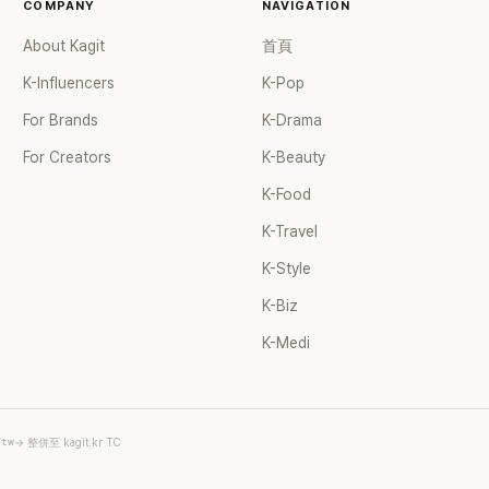
COMPANY
NAVIGATION
About Kagit
首頁
K-Influencers
K-Pop
For Brands
K-Drama
For Creators
K-Beauty
K-Food
K-Travel
K-Style
K-Biz
K-Medi
.tw
→ 整併至 kagit.kr TC