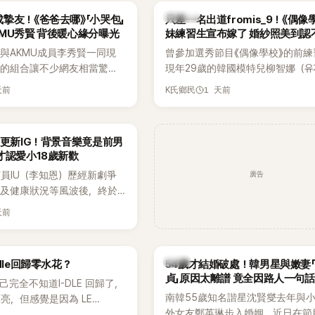
光，就連貼文背景音樂也被眼
議。
K-POP
摯友！《爸爸去哪》「小哭包」
只差一名出道fromis_9！《偶像
暗藏玄機，在韓網引發兩波討
MU秀賢 背後暖心緣分曝光
妹練習生宣布嫁了 婚紗照美到認
與AKMU成員李秀賢一同現
曾參加選秀節目《偶像學校》的前練
外的組合讓不少網友相當驚
現年29歲的韓國模特兒柳智娜（유
去幾乎沒有公開交集，如今卻
近日無預警在社群平台公開一系列
天前
1 天前
K氏鄉民
士之旅，也讓粉絲紛紛好奇：
照，親自宣布即將步入婚姻，消息
怎麼認識的？」
讓不少曾追看節目的粉絲又驚又喜
送上祝福。
月更新IG！背景音樂竟是前男
才認愛小18歲新歡
廣告
員IU（李知恩）歷經新劇爭
息及健康狀況等風波後，終於
新社群平台，一口氣曬出20
天前
讓大批粉絲又驚又喜。不過，
身，更引發熱議的是，她竟選
基河所屬樂團的歌曲作為背景
韓星
dle回歸零水花？
54歲才結婚破處！韓男星與嫩妻
掀起韓網討論。
貞」原因太離譜 竟全因路人一句話
自己完全不知道I-DLE 回歸了，
南韓55歲知名諧星沈賢燮去年與小
亮，但感覺是因為 LE
外女友鄭英琳步入婚姻，近日在節
 和 aespa 佔據了市場。