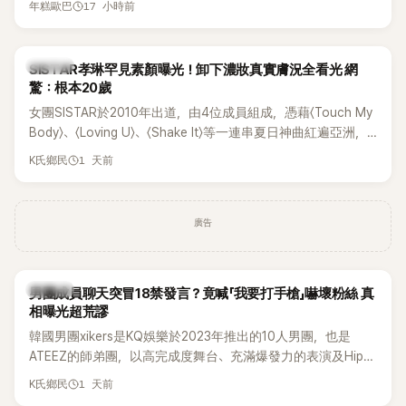
17 小時前
年糕歐巴
一段與車佳媛過去的通話錄音，當中出現「李昇基身邊的人會全
部死掉」等激烈言論，引發外界譁然。
K-POP
SISTAR孝琳罕見素顏曝光！卸下濃妝真實膚況全看光 網
驚：根本20歲
女團SISTAR於2010年出道，由4位成員組成，憑藉〈Touch My
Body〉、〈Loving U〉、〈Shake It〉等一連串夏日神曲紅遍亞洲，
獲封「夏日女王」。不過，團體在出道滿7年後宣布解散，成員各
1 天前
K氏鄉民
自投入個人演藝事業。向來以性感火辣形象和強大舞台氣場著
稱的孝琳，近日在社群分享與「排球女王」金軟景聚餐的日常，
不僅展現兩人多年不變的好交情，她幾乎素顏入鏡的真實模
廣告
樣，也意外掀起網友熱議。
K-POP
男團成員聊天突冒18禁發言？竟喊「我要打手槍」嚇壞粉絲 真
相曝光超荒謬
韓國男團xikers是KQ娛樂於2023年推出的10人男團，也是
ATEEZ的師弟團，以高完成度舞台、充滿爆發力的表演及Hip-
Hop風格聞名，出道後迅速累積大批海內外粉絲，近年也陸續
1 天前
K氏鄉民
登上Lollapalooza等國際大型音樂節，展現新生代男團的舞台