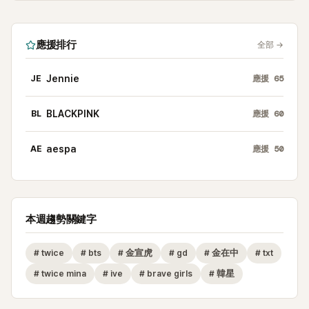
應援排行
全部
→
JE
Jennie
應援
65
BL
BLACKPINK
應援
60
AE
aespa
應援
50
本週趨勢關鍵字
#
twice
#
bts
#
金宣虎
#
gd
#
金在中
#
txt
#
twice mina
#
ive
#
brave girls
#
韓星