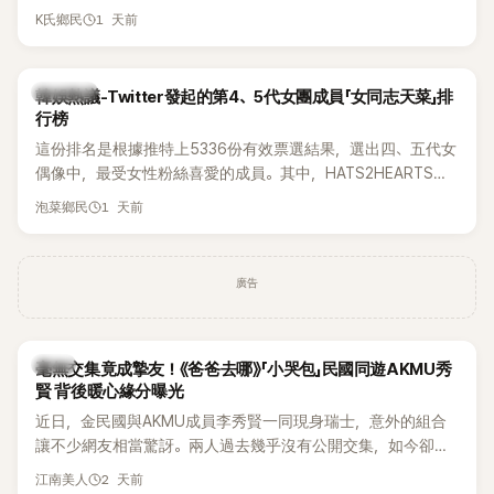
被質疑在舞台上使用臀墊，如今最新打歌舞台曝光後，再度因
1 天前
K氏鄉民
身形比例引發熱議。
熱議討論
韓娛熱議-Twitter發起的第4、5代女團成員「女同志天菜」排
行榜
這份排名是根據推特上5336份有效票選結果，選出四、五代女
偶像中，最受女性粉絲喜愛的成員。其中，HATS2HEARTS成
員包攬了前三名，展現了她們在女性社群中的高人氣。
1 天前
泡菜鄉民
廣告
韓星
毫無交集竟成摯友！《爸爸去哪》「小哭包」民國同遊AKMU秀
賢 背後暖心緣分曝光
近日，金民國與AKMU成員李秀賢一同現身瑞士，意外的組合
讓不少網友相當驚訝。兩人過去幾乎沒有公開交集，如今卻一
起踏上瑞士之旅，也讓粉絲紛紛好奇：「他們到底是怎麼認識
2 天前
江南美人