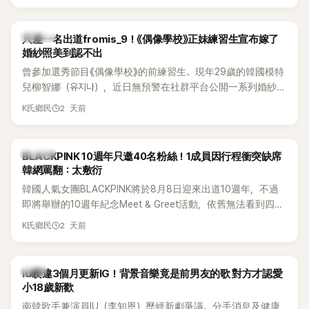
的？」
K-POP
只差一名出道fromis_9！《偶像學校》正妹練習生宣布嫁了
婚紗照美到認不出
曾參加選秀節目《偶像學校》的前練習生、現年29歲的韓國模特
兒柳智娜（유지나），近日無預警在社群平台公開一系列婚紗
照，親自宣布即將步入婚姻，消息曝光後讓不少曾追看節目的
2 天前
K氏鄉民
粉絲又驚又喜，紛紛送上祝福。
K-POP
BLACKPINK 10週年只邀40名粉絲！1成員因行程衝突缺席
韓網罵翻：太敷衍
韓國人氣女團BLACKPINK將於8月8日迎來出道10週年，不過
即將舉辦的10週年紀念Meet & Greet活動，依舊無法看到四人
合體。根據韓媒《MyDaily》7日報導，當天將由Jisoo（智秀）、
2 天前
K氏鄉民
Rosé與Jennie出席，Lisa則因行程安排確定缺席，再度引發粉
絲熱議。
韓星
IU睽違3個月更新IG！背景音樂竟是前男友的歌 對方才認愛
小18歲新歡
南韓歌手兼演員IU（李知恩）歷經新劇爭議、分手消息及健康