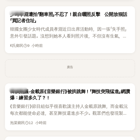
一句「歡迎回來」，更讓他至今印象深刻。
K-POP
少時孝淵遭拍「翻車照」不忍了！親自曬照反擊 公開放狠話
「買記者住址」
韓國女團少女時代成員孝淵近日出席活動時，因一張「失手照」
意外引發話題。沒想到她本人看到照片後，不但沒有生氣，反
而親自把照片放上IG限時動態開玩笑，甚至幽默喊話要「買記者
9 小時前
K氏鄉民
的住址」，讓網友全笑翻。
廣告
熱議討論
韓娛熱議-金載原《音樂銀行》被拱跳舞！「舞技突飛猛進」網讚
爆：練習多久了？！
《音樂銀行》節目組似乎很喜歡讓主持人金載原跳舞，而金載沅
每次都能使命必達，甚至舞技還進步不少。觀眾們也發現製作
單位對此樂此不疲。
12 小時前
泡菜鄉民