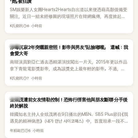
「她」被狂讚
SM娛樂新人女團Hearts2Hearts自出道以來便憑藉高顏值備受
關注，近日一組未經修圖的現場照片在韓網瘋傳，再度掀起熱
烈討論，不少看過本人的網友更直呼：「真人比照片還漂亮！」
6 小時前
K氏鄉民
韓星
涉毒沉寂2年突曬親密照！影帝與男友「貼臉嘟嘴」 還喊：我
會愛大哥
南韓演員劉亞仁過去憑精湛演技闖出一片天，2015年更以作品
拿下青龍電影獎影帝，成為該獎史上最年輕的影帝。不過，他
2023年爆出涉毒風波後，演藝事業受到重創，後續又牽扯與男
7 小時前
K氏鄉民
性友人崔河那之間的相關爭議，近年幾乎淡出演藝圈，鮮少公
開露面。
韓星
全炫茂遭前女友情勒控制！恐怖行徑害他與朋友斷聯 分手後
終於解脫
韓國知名主持人全炫茂將在9日播出的MBN、SBS Plus節目《我
遇見的精神病患》（내가 만난 사이코패스）中，首度坦承一段不
堪回首的戀愛經歷，自爆曾遭前女友過度控制，不僅走到哪都
8 小時前
年糕歐巴
得開視訊報備，最後甚至因此和朋友失去聯絡，分手後朋友的