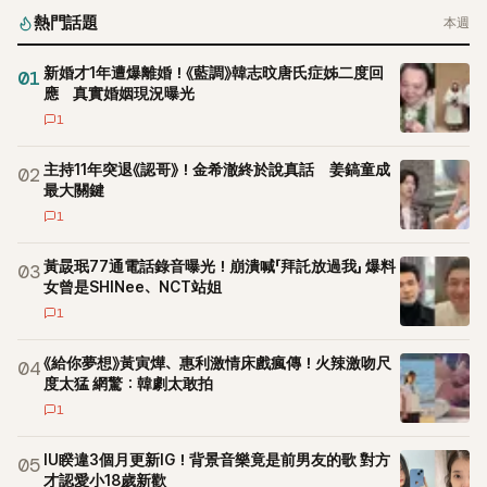
熱門話題
本週
新婚才1年遭爆離婚！《藍調》韓志旼唐氏症姊二度回
01
應 真實婚姻現況曝光
1
主持11年突退《認哥》！金希澈終於說真話 姜鎬童成
02
最大關鍵
1
黃晸珉77通電話錄音曝光！崩潰喊「拜託放過我」 爆料
03
女曾是SHINee、NCT站姐
1
《給你夢想》黃寅燁、惠利激情床戲瘋傳！火辣激吻尺
04
度太猛 網驚：韓劇太敢拍
1
IU睽違3個月更新IG！背景音樂竟是前男友的歌 對方
05
才認愛小18歲新歡