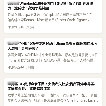
K-POP
aespa〈Whiplash〉編舞爆內鬥！她哭訴「做了8成」卻沒得
獎 遭反嗆：高潮才是關鍵
韓國女團aespa招牌歌曲〈Whiplash〉近日爆出編舞功勞之爭！
知名編舞家Renan在Mnet新節目《Street World Fighter：
Directors' War》預告中，公開談及自己在〈Whiplash〉編舞上的
15 小時前
K氏鄉民
貢獻，直言明明自己完成約8成舞蹈，2025 KOREA Awards「年
度編舞大賞」卻由Lachica拿走，讓她至今仍感到相當不平。
K-POP
BLACKPINK 10週年惹怒粉絲！Jisoo急發文道歉 韓網風向
大逆轉：更有好感了
韓國女團BLACKPINK迎來出道10週年，原本是值得慶祝的大日
子，卻因官方活動安排引發粉絲不滿，甚至傳出有人持高爾夫
球桿到YG娛樂大樓鬧事。Jisoo今（8日）也親自發文向BLINK
16 小時前
K氏鄉民
道歉，坦言這次紀念日「好像是充滿歉意的一天」。
韓星
李昇基105億押金拿不回！女代表失控放狠話「再爆李昇基、
泰民都會死」 驚悚錄音流出
歌手李昇基近期捲入高達105億韓元（約新台幣2.3億元）的租
屋押金返還爭議，對象正是演藝企劃公司One Hundred Label
代表車佳媛(차가원)。如今事件再掀風波，YouTuber李鎮浩公開