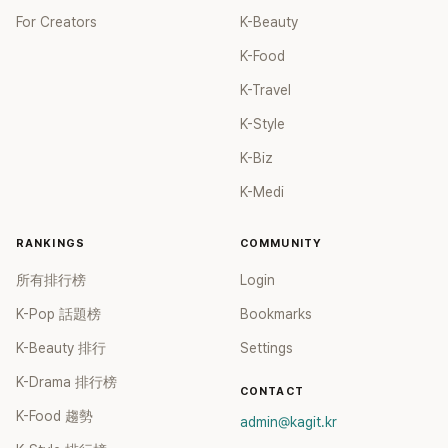
For Creators
K-Beauty
K-Food
K-Travel
K-Style
K-Biz
K-Medi
RANKINGS
COMMUNITY
所有排行榜
Login
K-Pop 話題榜
Bookmarks
K-Beauty 排行
Settings
K-Drama 排行榜
CONTACT
K-Food 趨勢
admin@kagit.kr