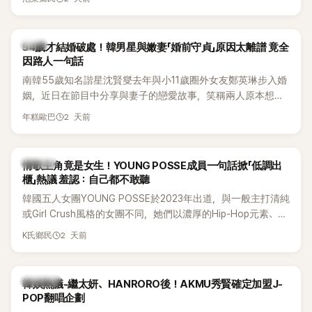
韓星
54歲才結婚破處！韓男星與嫩妻「婚前守貞」原因太離譜 竟全
因路人一句話
南韓55歲知名諧星沈賢燮去年與小11歲圈外女友鄭英琳步入婚
姻，近日在節目中分享與妻子的戀愛故事，笑稱兩人原本想享
受兩人世界，沒想到站在飯店門口時竟被路人認出，還一路替
2 天前
年糕歐巴
他們加油打氣，讓他害羞到最後直接放棄進飯店，意外成了婚
前一直堅守「婚前守貞」的原因之一。
K-POP
情歌主角竟是女生！YOUNG POSSE成員一句話掀「低調出
櫃」熱議 羞認：自己都不敢聽
韓國五人女團YOUNG POSSE於2023年出道，與一般主打清純
或Girl Crush風格的女團不同，她們以濃厚的Hip-Hop元素、自
創Rap及成員親自參與創作為特色，MV也融入美式街頭、塗
2 天前
K氏鄉民
鴉、滑板等文化元素。雖然並非出身四大經紀公司，仍憑藉鮮
明的音樂風格，在海外尤其是歐美市場累積不少人氣，逐漸成
為第五代女團中極具辨識度的新生代代表之一。
熱議討論
韓娛熱議-繼太妍、HANRORO後！AKMU秀賢確定加盟J-
POP翻唱企劃