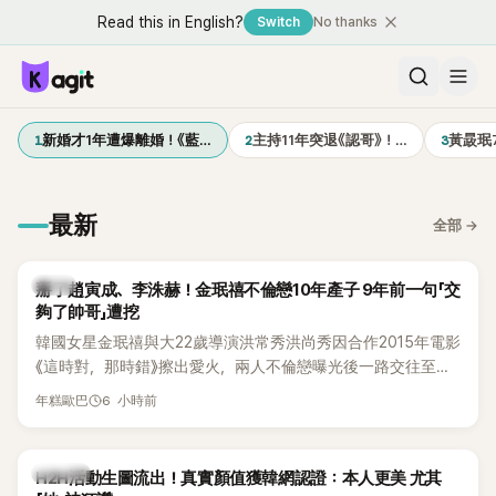
Read this in English?
Switch
No thanks
1
2
3
新婚才1年遭爆離婚！《藍…
主持11年突退《認哥》！…
黃晸珉
最新
全部
→
韓星
掰了趙寅成、李洙赫！金珉禧不倫戀10年產子 9年前一句「交
夠了帥哥」遭挖
韓國女星金珉禧與大22歲導演洪常秀洪尚秀因合作2015年電影
《這時對，那時錯》擦出愛火，兩人不倫戀曝光後一路交往至
今，戀情已持續近10年，並於去年迎來兩人的兒子。金珉禧也
6 小時前
年糕歐巴
將透過洪常秀執導的新片《無處安放我的眼睛》（暫譯，
Nowhere To Lay My Eyes）正式回歸大銀幕，這也是她產後
首度以演員身分復出。不過，新片尚未上映，她9年前電影中的
K-POP
H2H活動生圖流出！真實顏值獲韓網認證：本人更美 尤其
一句台詞卻突然被韓網翻出，意外再度掀起熱議。