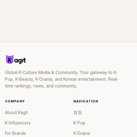
Global K-Culture Media & Community. Your gateway to K-
Pop, K-Beauty, K-Drama, and Korean entertainment. Real-
time rankings, news, and community.
COMPANY
NAVIGATION
About Kagit
首頁
K-Influencers
K-Pop
For Brands
K-Drama