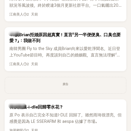
狀況等風波後，終於睽違3個月更新社群平台，一口氣曬出20
張近況照，讓大批粉絲又驚又喜。不過，比起照片本身，更引
2 天前
江南美人
發熱議的是，她竟選用前男友張基河所屬樂團的歌曲作為背景
音樂，意外掀起韓網討論。
韓星
45歲Brian拒婚原因超真實！直言「另一半便便臭、口臭也要
愛？」：我做不到
南韓男團 Fly to the Sky 成員Brian向來以愛乾淨聞名，近日登
上YouTube節目時，再度談到自己的婚姻觀，直言無法理解「連
另一半的口臭、便便臭都要愛」這種說法，更大方表明自己是不
2 天前
江南美人
婚主義者，一番超直白發言掀起熱議。
廣告
熱議討論
韓娛熱議-i-dle回歸零水花？
原 Po 表示自己完全不知道I-DLE 回歸了，雖然雨琦很漂亮，但
感覺是因為 LE SSERAFIM 和 aespa 佔據了市場。
2 天前
泡菜鄉民