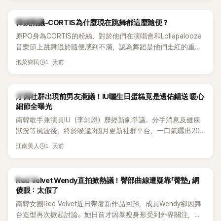
實力。
熱議討論
韓娛熱議-CORTIS為什麼現在跳舞都這麼隨便？
原PO身為CORTIS的粉絲，對於他們在演唱會和Lollapalooza
音樂節上跳舞過於隨便感到不滿，認為舞蹈是他們走紅的重要
原因，希望他們能更認真地表演。
1 天前
泡菜鄉民
韓星
才因社群出現前男友惹議！IU曬生日蛋糕竟是邊佑錫送 暖心
細節全曝光
南韓歌手兼演員IU（李知恩）歷經新劇爭議、分手消息及健康
狀況等風波後，終於睽違3個月更新社群平台，一口氣曬出20
張近況照，讓大批粉絲又驚又喜。其中，一張生日蛋糕照意外
1 天前
江南美人
掀起熱議，不僅送禮人的身分曝光，就連貼文背景音樂也被眼
尖網友發現暗藏玄機，在韓網引發兩波討論。
K-POP
Red Velvet Wendy直拍掀熱議！臀部曲線遭疑靠「臀墊」 網
傻眼：太假了
南韓女團Red Velvet近日帶著新作品回歸，成員Wendy卻因舞
台造型再次掀起討論。她日前才因暴瘦身形受到外界關注，又