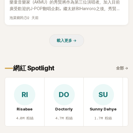
樂童音樂家（AKMU）的秀賢將作為第三位演唱者，加入目前
廣受歡迎的J-POP翻唱企劃。繼太妍和Hanroro之後，秀賢已
獲選為第三首翻唱歌曲的主唱，並於近期完成錄音。
2 天前
泡菜鄉民
載入更多 →
網紅 Spotlight
全部
→
RI
DO
SU
Risabae
Doctorly
Sunny Dahye
H
4.0M
粉絲
4.7M
粉絲
1.7M
粉絲