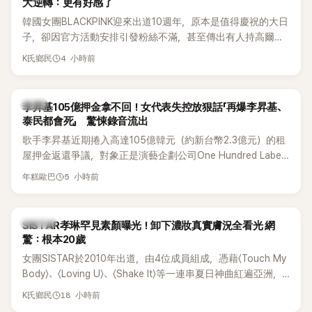
大逆轉：更有好感了
韓國女團BLACKPINK迎來出道10週年，原本是值得慶祝的大日
子，卻因官方活動安排引發粉絲不滿，甚至傳出有人持高爾夫
球桿到YG娛樂大樓鬧事。Jisoo今（8日）也親自發文向BLINK
4 小時前
K氏鄉民
道歉，坦言這次紀念日「好像是充滿歉意的一天」。
韓星
李昇基105億押金拿不回！女代表失控放狠話「再爆李昇基、
泰民都會死」 驚悚錄音流出
歌手李昇基近期捲入高達105億韓元（約新台幣2.3億元）的租
屋押金返還爭議，對象正是演藝企劃公司One Hundred Label
代表車佳媛(차가원)。如今事件再掀風波，YouTuber李鎮浩公開
5 小時前
年糕歐巴
一段與車佳媛過去的通話錄音，當中出現「李昇基身邊的人會全
部死掉」等激烈言論，引發外界譁然。
K-POP
SISTAR孝琳罕見素顏曝光！卸下濃妝真實膚況全看光 網
驚：根本20歲
女團SISTAR於2010年出道，由4位成員組成，憑藉〈Touch My
Body〉、〈Loving U〉、〈Shake It〉等一連串夏日神曲紅遍亞洲，
獲封「夏日女王」。不過，團體在出道滿7年後宣布解散，成員各
18 小時前
K氏鄉民
自投入個人演藝事業。向來以性感火辣形象和強大舞台氣場著