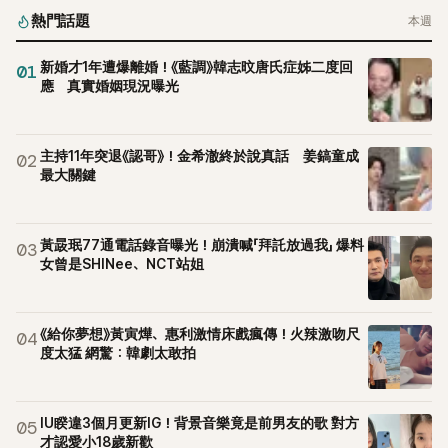
熱門話題
本週
新婚才1年遭爆離婚！《藍調》韓志旼唐氏症姊二度回
01
應 真實婚姻現況曝光
主持11年突退《認哥》！金希澈終於說真話 姜鎬童成
02
最大關鍵
黃晸珉77通電話錄音曝光！崩潰喊「拜託放過我」 爆料
03
女曾是SHINee、NCT站姐
《給你夢想》黃寅燁、惠利激情床戲瘋傳！火辣激吻尺
04
度太猛 網驚：韓劇太敢拍
IU睽違3個月更新IG！背景音樂竟是前男友的歌 對方
05
才認愛小18歲新歡