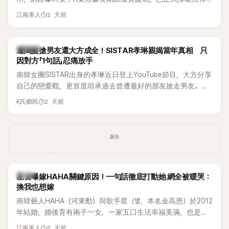
行動。不過，A並未停止發聲，持續透過社群平台公開爆料，反
2 天前
江南美人
駁經紀公司的說法，強調兩人一直維持雙向聯繫，並非外界所
稱的單方面騷擾。如今，韓媒《Dispatch》再曝光雙方77通電話
的錄音內容，而A也首度承認自己過去曾是SHINee、NCT等偶
K-POP
遭閨蜜搶男友還大方成全！SISTAR孝琳親揭當年真相 只
像團體的「站姐」，事件持續延燒。
因對方「1句話」忍痛放手
南韓女團SISTAR出身的孝琳近日登上YouTube節目，大方分享
自己的戀愛觀，更首度坦承過去曾遭最好的朋友搶走男友。她
表示，當時選擇瀟灑放手，但如果同樣的事情現在再發生，「我
2 天前
K氏鄉民
絕對不會坐視不管」，直率發言掀起熱議。
廣告
韓星
星首曝嫁HAHA關鍵原因！一句話徹底打動她 網全被暖哭：
換我也想嫁
南韓藝人HAHA（河東勳）與歌手星（별，本名金高恩）於2012
年結婚，婚後育有兩子一女，一家五口生活幸福美滿，也是韓
國演藝圈公認的模範夫妻。近日，星首度公開當年決定嫁給
2 天前
江南美人