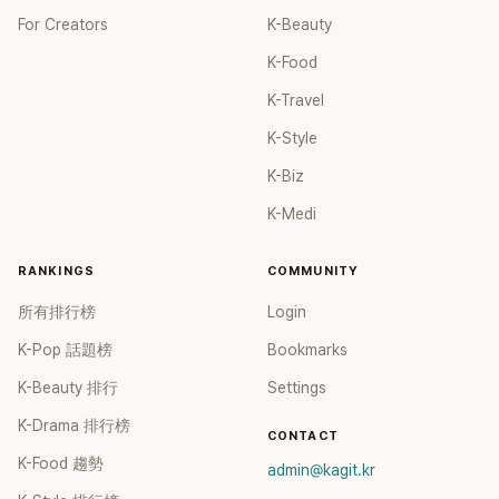
For Creators
K-Beauty
K-Food
K-Travel
K-Style
K-Biz
K-Medi
RANKINGS
COMMUNITY
所有排行榜
Login
K-Pop 話題榜
Bookmarks
K-Beauty 排行
Settings
K-Drama 排行榜
CONTACT
K-Food 趨勢
admin@kagit.kr