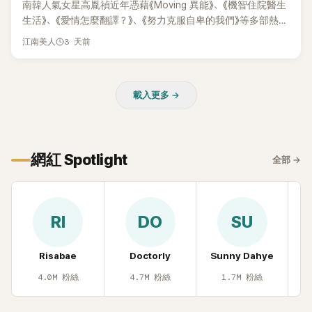
南韓人氣女星高胤禎近年憑藉《Moving 異能》、《機智住院醫生
生活》、《愛情怎麼翻譯？》、《努力克服自卑的我們》等多部熱門
作品，躍升為韓劇新一代女神代表，不僅演技備受肯定，精緻
3 天前
江南美人
五官與清新空靈的氣質也擄獲大批粉絲。近日，她因分享一組
近況照意外掀起熱議，不是因為仙氣十足的美貌，而是藏在纖
細身材下的超狂背肌與肩膀線條，反差感十足，讓不少網友看
載入更多 →
傻直呼：「原來她身材這麼猛！」
網紅 Spotlight
全部
→
RI
DO
SU
Risabae
Doctorly
Sunny Dahye
H
4.0M
粉絲
4.7M
粉絲
1.7M
粉絲