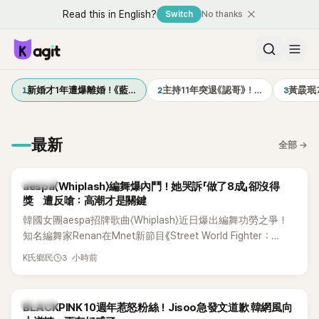
Read this in English?
Switch
No thanks
1
2
3
新婚才1年遭爆離婚！《藍…
主持11年突退《認哥》！…
黃晸珉
最新
全部
→
K-POP
aespa〈Whiplash〉編舞爆內鬥！她哭訴「做了8成」卻沒得
獎 遭反嗆：高潮才是關鍵
韓國女團aespa招牌歌曲〈Whiplash〉近日爆出編舞功勞之爭！
知名編舞家Renan在Mnet新節目《Street World Fighter：
Directors' War》預告中，公開談及自己在〈Whiplash〉編舞上的
3 小時前
K氏鄉民
貢獻，直言明明自己完成約8成舞蹈，2025 KOREA Awards「年
度編舞大賞」卻由Lachica拿走，讓她至今仍感到相當不平。
K-POP
BLACKPINK 10週年惹怒粉絲！Jisoo急發文道歉 韓網風向