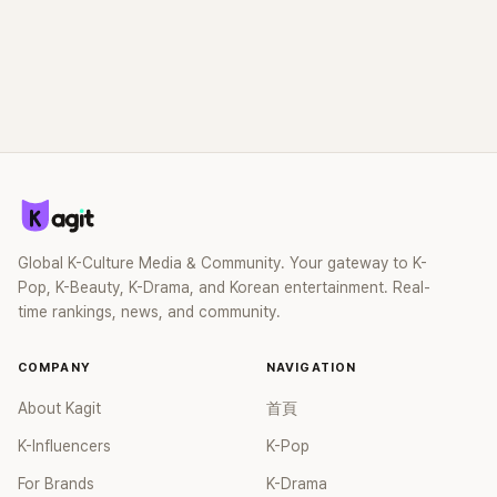
Global K-Culture Media & Community. Your gateway to K-
Pop, K-Beauty, K-Drama, and Korean entertainment. Real-
time rankings, news, and community.
COMPANY
NAVIGATION
About Kagit
首頁
K-Influencers
K-Pop
For Brands
K-Drama