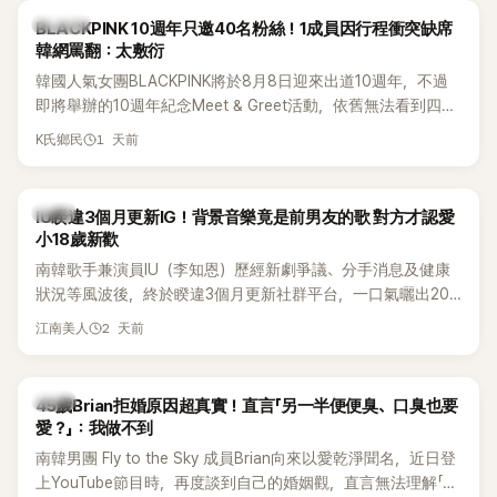
K-POP
BLACKPINK 10週年只邀40名粉絲！1成員因行程衝突缺席
韓網罵翻：太敷衍
韓國人氣女團BLACKPINK將於8月8日迎來出道10週年，不過
即將舉辦的10週年紀念Meet & Greet活動，依舊無法看到四人
合體。根據韓媒《MyDaily》7日報導，當天將由Jisoo（智秀）、
1 天前
K氏鄉民
Rosé與Jennie出席，Lisa則因行程安排確定缺席，再度引發粉
絲熱議。
韓星
IU睽違3個月更新IG！背景音樂竟是前男友的歌 對方才認愛
小18歲新歡
南韓歌手兼演員IU（李知恩）歷經新劇爭議、分手消息及健康
狀況等風波後，終於睽違3個月更新社群平台，一口氣曬出20
張近況照，讓大批粉絲又驚又喜。不過，比起照片本身，更引
2 天前
江南美人
發熱議的是，她竟選用前男友張基河所屬樂團的歌曲作為背景
音樂，意外掀起韓網討論。
韓星
45歲Brian拒婚原因超真實！直言「另一半便便臭、口臭也要
愛？」：我做不到
南韓男團 Fly to the Sky 成員Brian向來以愛乾淨聞名，近日登
上YouTube節目時，再度談到自己的婚姻觀，直言無法理解「連