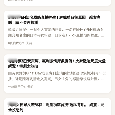
HAHA的關鍵原因，竟是一句讓她至今仍難忘的話，也成為她
點頭步入婚姻的最大理由。
K-POP
ENHYPEN知名粉絲直播輕生！網瘋猜背後原因 親友痛
喊：請不要再揣測
韓國近日發生一起令人震驚的悲劇。一名在ENHYPEN粉絲圈
頗具知名度的日本籍女粉絲，日前在TikTok直播期間輕生，最
終不幸身亡，消息曝光後震驚韓網，也讓不少粉絲湧入社群平
2 天前
K氏鄉民
台哀悼。事發後，死者親友也陸續出面證實噩耗，並呼籲外界
停止揣測，盼逝者安息。
韓劇
《給你夢想》黃寅燁、惠利激情床戲瘋傳！火辣激吻尺度太猛
網驚：韓劇太敢拍
由黃寅燁與Girls' Day成員惠利主演的韓劇《給你夢想》於今年開
播，近期隨著劇情進入高潮，男女主角的感情線快速升溫。最
新播出的第8集不僅上演火辣吻戲，更接連出現床戲橋段，讓
3 天前
年糕歐巴
相關片段在網路上瘋傳，引發觀眾熱烈討論。
韓星
清純女神藏反差身材！高胤禎露背洩「超猛背肌」 網驚：完
全沒想到