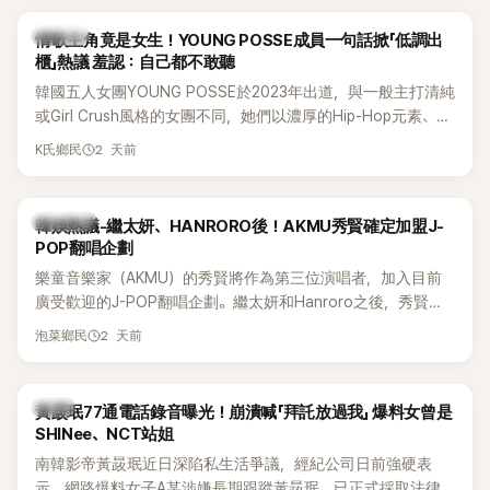
前一直堅守「婚前守貞」的原因之一。
K-POP
情歌主角竟是女生！YOUNG POSSE成員一句話掀「低調出
櫃」熱議 羞認：自己都不敢聽
韓國五人女團YOUNG POSSE於2023年出道，與一般主打清純
或Girl Crush風格的女團不同，她們以濃厚的Hip-Hop元素、自
創Rap及成員親自參與創作為特色，MV也融入美式街頭、塗
2 天前
K氏鄉民
鴉、滑板等文化元素。雖然並非出身四大經紀公司，仍憑藉鮮
明的音樂風格，在海外尤其是歐美市場累積不少人氣，逐漸成
為第五代女團中極具辨識度的新生代代表之一。
熱議討論
韓娛熱議-繼太妍、HANRORO後！AKMU秀賢確定加盟J-
POP翻唱企劃
樂童音樂家（AKMU）的秀賢將作為第三位演唱者，加入目前
廣受歡迎的J-POP翻唱企劃。繼太妍和Hanroro之後，秀賢已
獲選為第三首翻唱歌曲的主唱，並於近期完成錄音。
2 天前
泡菜鄉民
韓星
黃晸珉77通電話錄音曝光！崩潰喊「拜託放過我」 爆料女曾是
SHINee、NCT站姐
南韓影帝黃晸珉近日深陷私生活爭議，經紀公司日前強硬表
示，網路爆料女子A某涉嫌長期跟蹤黃晸珉，已正式採取法律