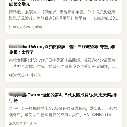
細節全曝光
南韓歌手兼演員IU（李知恩）歷經新劇爭議、分手消息及健康
狀況等風波後，終於睽違3個月更新社群平台，一口氣曬出20
張近況照，讓大批粉絲又驚又喜。其中，一張生日蛋糕照意外
20 小時前
江南美人
掀起熱議，不僅送禮人的身分曝光，就連貼文背景音樂也被眼
尖網友發現暗藏玄機，在韓網引發兩波討論。
K-POP
Red Velvet Wendy直拍掀熱議！臀部曲線遭疑靠「臀墊」 網
傻眼：太假了
南韓女團Red Velvet近日帶著新作品回歸，成員Wendy卻因舞
台造型再次掀起討論。她日前才因暴瘦身形受到外界關注，又
被質疑在舞台上使用臀墊，如今最新打歌舞台曝光後，再度因
21 小時前
K氏鄉民
身形比例引發熱議。
熱議討論
韓娛熱議-Twitter發起的第4、5代女團成員「女同志天菜」排
行榜
這份排名是根據推特上5336份有效票選結果，選出四、五代女
偶像中，最受女性粉絲喜愛的成員。其中，HATS2HEARTS成
員包攬了前三名，展現了她們在女性社群中的高人氣。
1 天前
泡菜鄉民