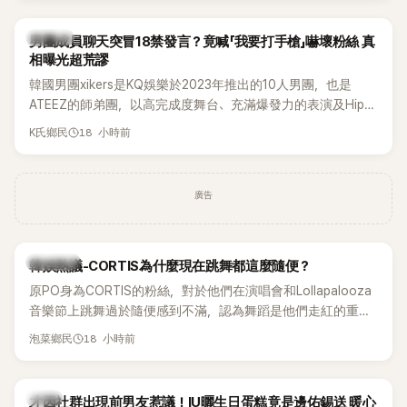
稱的孝琳，近日在社群分享與「排球女王」金軟景聚餐的日常，
不僅展現兩人多年不變的好交情，她幾乎素顏入鏡的真實模
K-POP
男團成員聊天突冒18禁發言？竟喊「我要打手槍」嚇壞粉絲 真
樣，也意外掀起網友熱議。
相曝光超荒謬
韓國男團xikers是KQ娛樂於2023年推出的10人男團，也是
ATEEZ的師弟團，以高完成度舞台、充滿爆發力的表演及Hip-
Hop風格聞名，出道後迅速累積大批海內外粉絲，近年也陸續
18 小時前
K氏鄉民
登上Lollapalooza等國際大型音樂節，展現新生代男團的舞台
實力。
廣告
熱議討論
韓娛熱議-CORTIS為什麼現在跳舞都這麼隨便？
原PO身為CORTIS的粉絲，對於他們在演唱會和Lollapalooza
音樂節上跳舞過於隨便感到不滿，認為舞蹈是他們走紅的重要
原因，希望他們能更認真地表演。
18 小時前
泡菜鄉民
韓星
才因社群出現前男友惹議！IU曬生日蛋糕竟是邊佑錫送 暖心