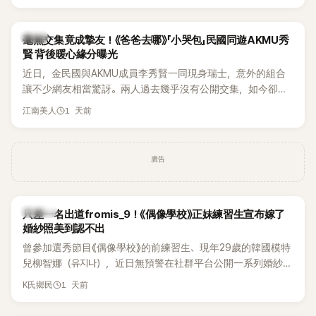
韓星
毫無交集竟成摯友！《爸爸去哪》「小哭包」民國同遊AKMU秀
賢 背後暖心緣分曝光
近日，金民國與AKMU成員李秀賢一同現身瑞士，意外的組合
讓不少網友相當驚訝。兩人過去幾乎沒有公開交集，如今卻一
起踏上瑞士之旅，也讓粉絲紛紛好奇：「他們到底是怎麼認識
1 天前
江南美人
的？」
廣告
K-POP
只差一名出道fromis_9！《偶像學校》正妹練習生宣布嫁了
婚紗照美到認不出
曾參加選秀節目《偶像學校》的前練習生、現年29歲的韓國模特
兒柳智娜（유지나），近日無預警在社群平台公開一系列婚紗
照，親自宣布即將步入婚姻，消息曝光後讓不少曾追看節目的
1 天前
K氏鄉民
粉絲又驚又喜，紛紛送上祝福。