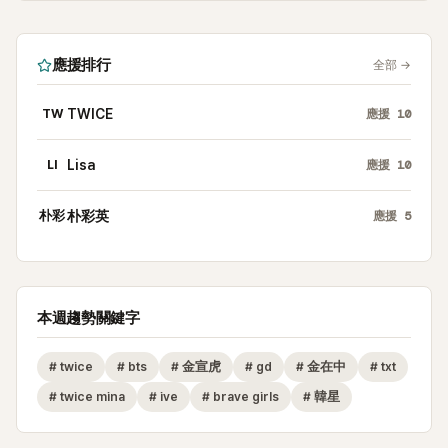
應援排行
全部
→
TW
TWICE
應援
10
LI
Lisa
應援
10
朴彩
朴彩英
應援
5
本週趨勢關鍵字
#
twice
#
bts
#
金宣虎
#
gd
#
金在中
#
txt
#
twice mina
#
ive
#
brave girls
#
韓星