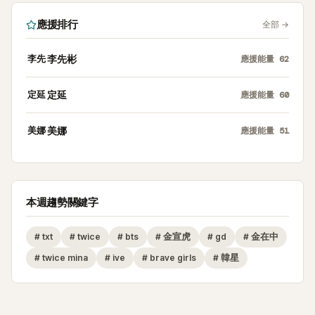
應援排行
全部
→
李先
李先彬
應援能量
62
定延
定延
應援能量
60
美娜
美娜
應援能量
51
本週趨勢關鍵字
#
txt
#
twice
#
bts
#
金宣虎
#
gd
#
金在中
#
twice mina
#
ive
#
brave girls
#
韓星