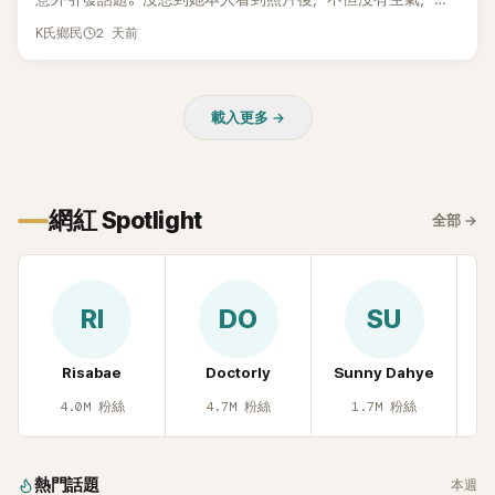
而親自把照片放上IG限時動態開玩笑，甚至幽默喊話要「買記者
2 天前
K氏鄉民
的住址」，讓網友全笑翻。
載入更多 →
網紅 Spotlight
全部
→
RI
DO
SU
Risabae
Doctorly
Sunny Dahye
H
4.0M
粉絲
4.7M
粉絲
1.7M
粉絲
熱門話題
本週