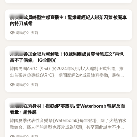
K-POP
前女團成員轉型性感直播主！驚爆遭經紀人綁架囚禁 被關車
內持刀威脅
2 天前
K氏鄉民
K-POP
才來台參加金唱片就解散！18歲男團成員突發黑底文「再也
當不了偶像」 IG全刪光
韓國男團ARrC（아크）於2024年8月以7人編制正式出道，推
出首張迷你專輯《AR^C》，期間歷經2次成員陣容變動，最後一
張作品則是2025年11月推出的〈Skiid〉。沒想到出道不到2年，
2 天前
K氏鄉民
所屬公司MYSTIC STORY便在2026年6月23日宣布結束ARrC
的團體活動，7名成員未來將各自發展，消息一出也讓粉絲相
當錯愕。
K-POP
全場都在秀身材！崔叡娜「零露肌」登Waterbomb 韓網反而
看暈：超性感
韓國夏季代表性音樂祭《Waterbomb》每年登場，除了火熱的水
戰舞台，藝人們的造型也經常成為話題，甚至因此誕生不少
「Waterbomb女神」、「Waterbomb男神」。過去包括泫雅、宣
2 天前
K氏鄉民