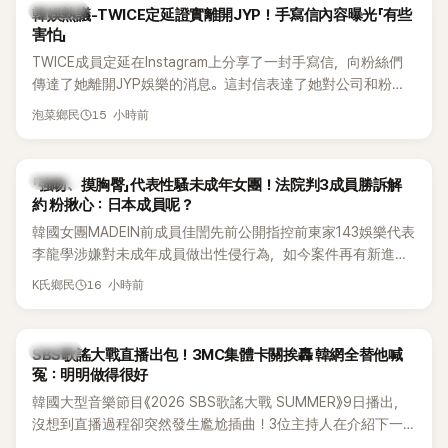
熱議討論
韓娛熱議-TWICE定延證實離開JYP！手寫信內容曝光「有些
害怕」
TWICE成員定延在Instagram上分享了一封手寫信，向粉絲們
傳達了她離開JYP娛樂的消息。這封信表達了她對公司和粉絲
的感謝，並展望了未來的發展。
15 小時前
泡菜鄉民
K-POP
「強吻、摸胸臀」代表性騷未成年女團！法院判3成員勝訴解
約 粉揪心：日本成員呢？
韓國女團MADEIN前成員佳誾先前公開指控前東家143娛樂代表
李龍學涉嫌對未成年成員做出性侵行為，如今案件再有新進
展！法院日前判決另外2名MADEIN成員勝訴，認定她們與143
16 小時前
K氏鄉民
娛樂簽訂的專屬合約無效，不過公司已提出上訴，目前案件仍
在審理中。
K-POP
SBS歌謠大戰直播出包！3MC集體卡關挨轟 韓網全替他喊
冤：明明做得很好
韓國大型音樂節目《2026 SBS歌謠大戰 SUMMER》9日播出，
沒想到直播過程卻突然發生尷尬插曲！3位主持人在介紹下一
組表演者時突然集體卡關，現場一度陷入停頓，就連製作人員