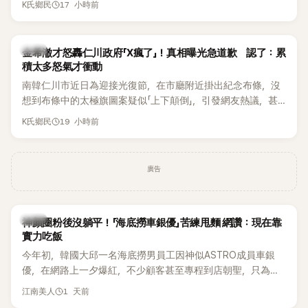
17 小時前
K氏鄉民
都緊急衝上舞台確認流程表，整段畫面毫無遮掩地被直播播
出，隨即掀起網友熱議。
韓星
金希澈才怒轟仁川政府「X瘋了」！真相曝光急道歉 認了：累
積太多怒氣才衝動
南韓仁川市近日為迎接光復節，在市廳附近掛出紀念布條，沒
想到布條中的太極旗圖案疑似「上下顛倒」，引發網友熱議，甚
至連Super Junior成員金希澈都忍不住留言痛批。仁川市最後
19 小時前
K氏鄉民
在掛出僅2天後，決定自行將布條撤下，並出面說明設計原因。
事件真相曝光後，金希澈也僅隔一天便公開道歉。
廣告
生活
神顏圈粉後沒躺平！「海底撈車銀優」苦練甩麵 網讚：現在靠
實力吃飯
今年初，韓國大邱一名海底撈男員工因神似ASTRO成員車銀
優，在網路上一夕爆紅，不少顧客甚至專程到店朝聖，只為一
睹他的真面目。如今事隔數月，他的最新近況再度引發熱議，
1 天前
江南美人
這次討論焦點不再只是高顏值，而是他苦練甩麵技術後展現的