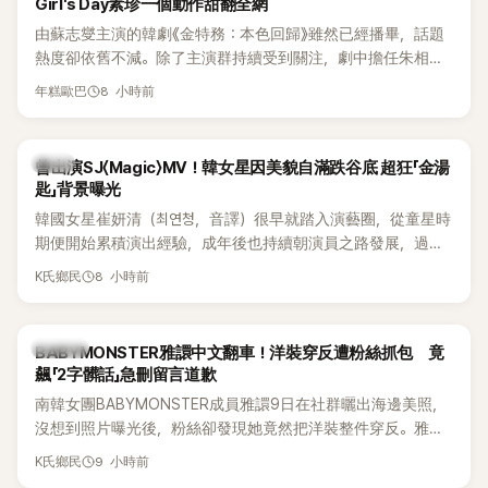
Girl's Day素珍一個動作甜翻全網
由蘇志燮主演的韓劇《金特務：本色回歸》雖然已經播畢，話題
熱度卻依舊不減。除了主演群持續受到關注，劇中擔任朱相昱
「左右手」的冷血反派「南室長」，也憑著狠辣手段與強烈壓迫感成
8 小時前
年糕歐巴
功搶走不少目光。沒想到，飾演這個狠角色的李東河，戲外竟
是Girl's Day成員素珍的老公，還是個十足的「寵妻魔人」，夫妻
倆婚後甜蜜日常近日曝光，超閃互動讓觀眾直呼太甜。
韓星
曾出演SJ〈Magic〉MV！韓女星因美貌自滿跌谷底 超狂「金湯
匙」背景曝光
韓國女星崔妍清（최연청，音譯）很早就踏入演藝圈，從童星時
期便開始累積演出經驗，成年後也持續朝演員之路發展，過去
更曾出演Super Junior歌曲〈Magic〉MV。近日她登上JTBC綜藝
8 小時前
K氏鄉民
節目《認識的哥哥》，除了分享演藝生涯曾經歷的低潮，驚人家
世背景也意外曝光，成為節目一大話題。
K-POP
BABYMONSTER雅譞中文翻車！洋裝穿反遭粉絲抓包 竟
飆「2字髒話」急刪留言道歉
南韓女團BABYMONSTER成員雅譞9日在社群曬出海邊美照，
沒想到照片曝光後，粉絲卻發現她竟然把洋裝整件穿反。雅譞
看到提醒後，立刻用中文回應，沒想到一句話卻因用詞太過粗
9 小時前
K氏鄉民
俗，引發不少懂中文的粉絲討論。