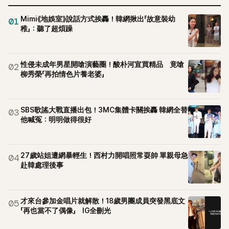
Mimi《地娛室》說話方式挨轟！韓網揪出「故意裝幼
01
稚」：聽了超煩躁
性侵未成年男星開嗆演藝圈！酸朴河宣買精品 竟嗆
02
柳秀榮「再拍情色片養老婆」
SBS歌謠大戰直播出包！3MC集體卡關挨轟 韓網全替
03
他喊冤：明明做得很好
27歲站姐遭網暴輕生！西村力開唱照常耍帥 單親母急
04
赴韓處理後事
才來台參加金唱片就解散！18歲男團成員突發黑底文
05
「再也當不了偶像」 IG全刪光