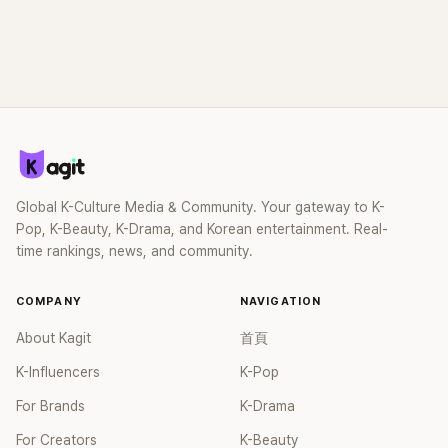
Global K-Culture Media & Community. Your gateway to K-
Pop, K-Beauty, K-Drama, and Korean entertainment. Real-
time rankings, news, and community.
COMPANY
NAVIGATION
About Kagit
首頁
K-Influencers
K-Pop
For Brands
K-Drama
For Creators
K-Beauty