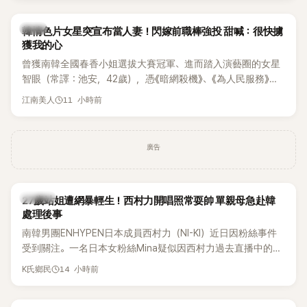
韓星
韓情色片女星突宣布當人妻！閃嫁前職棒強投 甜喊：很快擄
獲我的心
曾獲南韓全國春香小姐選拔大賽冠軍、進而踏入演藝圈的女星
智眼（常譯：池安，42歲），憑《暗網殺機》、《為人民服務》等
作品受到關注。近日她突拋喜訊，透過個人社群宣布將與前職
11 小時前
江南美人
業棒球選手嚴正旭結婚，更大方曬出婚紗照及準老公帥氣身
影，正式迎接人生新階段。
廣告
K-POP
27歲站姐遭網暴輕生！西村力開唱照常耍帥 單親母急赴韓
處理後事
南韓男團ENHYPEN日本成員西村力（NI-KI）近日因粉絲事件
受到關注。一名日本女粉絲Mina疑似因西村力過去直播中的言
論遭外界解讀，進而捲入網路爭議，承受大量負面留言。日前
14 小時前
K氏鄉民
傳出她在韓國不幸離世，消息曝光後引發粉絲圈震撼。