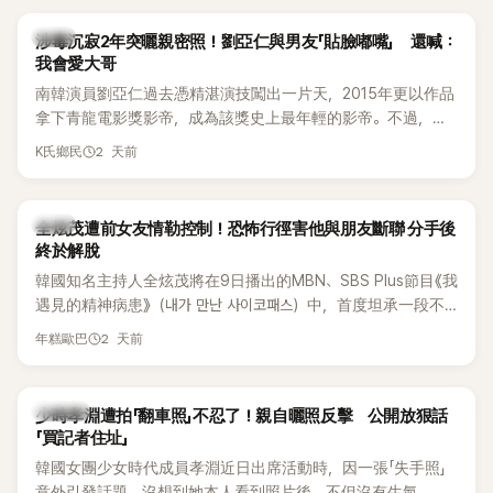
韓星
涉毒沉寂2年突曬親密照！劉亞仁與男友「貼臉嘟嘴」 還喊：
我會愛大哥
南韓演員劉亞仁過去憑精湛演技闖出一片天，2015年更以作品
拿下青龍電影獎影帝，成為該獎史上最年輕的影帝。不過，他
2023年爆出涉毒風波後，演藝事業受到重創，後續又牽扯與男
2 天前
K氏鄉民
性友人崔河那之間的相關爭議，近年幾乎淡出演藝圈，鮮少公
開露面。
韓星
全炫茂遭前女友情勒控制！恐怖行徑害他與朋友斷聯 分手後
終於解脫
韓國知名主持人全炫茂將在9日播出的MBN、SBS Plus節目《我
遇見的精神病患》（내가 만난 사이코패스）中，首度坦承一段不
堪回首的戀愛經歷，自爆曾遭前女友過度控制，不僅走到哪都
2 天前
年糕歐巴
得開視訊報備，最後甚至因此和朋友失去聯絡，分手後朋友的
一句「歡迎回來」，更讓他至今印象深刻。
K-POP
少時孝淵遭拍「翻車照」不忍了！親自曬照反擊 公開放狠話
「買記者住址」
韓國女團少女時代成員孝淵近日出席活動時，因一張「失手照」
意外引發話題。沒想到她本人看到照片後，不但沒有生氣，反