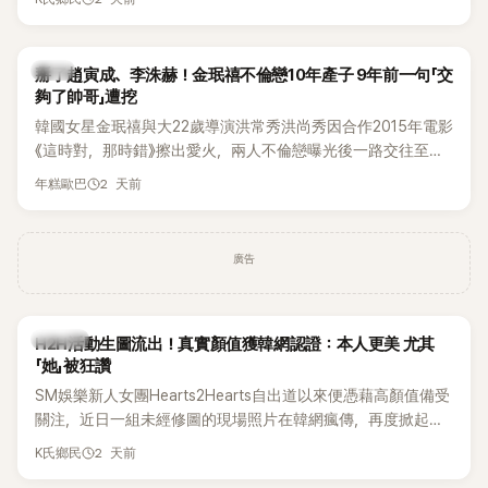
美、請夏、BLACKPINK成員及權恩妃等人，都曾憑藉性感舞台
掀起熱烈討論。
韓星
掰了趙寅成、李洙赫！金珉禧不倫戀10年產子 9年前一句「交
夠了帥哥」遭挖
韓國女星金珉禧與大22歲導演洪常秀洪尚秀因合作2015年電影
《這時對，那時錯》擦出愛火，兩人不倫戀曝光後一路交往至
今，戀情已持續近10年，並於去年迎來兩人的兒子。金珉禧也
2 天前
年糕歐巴
將透過洪常秀執導的新片《無處安放我的眼睛》（暫譯，
Nowhere To Lay My Eyes）正式回歸大銀幕，這也是她產後
首度以演員身分復出。不過，新片尚未上映，她9年前電影中的
廣告
一句台詞卻突然被韓網翻出，意外再度掀起熱議。
K-POP
H2H活動生圖流出！真實顏值獲韓網認證：本人更美 尤其
「她」被狂讚
SM娛樂新人女團Hearts2Hearts自出道以來便憑藉高顏值備受
關注，近日一組未經修圖的現場照片在韓網瘋傳，再度掀起熱
烈討論，不少看過本人的網友更直呼：「真人比照片還漂亮！」
2 天前
K氏鄉民