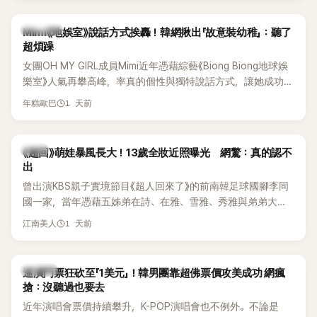
驚人實力。
熱議討論
Mimi《地娛室》說話方式挨轟！韓網揪出「故意裝幼稚」：聽了
超煩躁
女團OH MY GIRL成員Mimi近年憑藉綜藝《Biong Biong地球娛
樂室》人氣再攀高峰，率真的個性與獨特說話方式，讓她成功塑
造鮮明形象。不過近日，韓國知名論壇卻出現一篇以「我真的超
1 天前
年糕歐巴
討厭Mimi在《Biong Biong地球娛樂室》的發音」為題的文章，引
發大批網友熱烈討論。
韓星
《超回》萌娃暴風長大！13歲全妝近照曝光 網驚：真的認不
出
曾出演KBS親子實境節目《超人回來了》的前南韓足球國腳李同
國一家，當年憑藉五姊弟在詩、在雅、雪雅、秀雅與弟弟大發
（雪秀大）的可愛互動圈粉無數。隨著孩子們陸續長大，近況
1 天前
江南美人
也持續受到關注。日前，大女兒李在詩才因成熟外貌掀起熱
議，就連一同出演節目的李鍾赫兒子李俊秀都忍不住留言讚
嘆。
K-POP
巡演門票狂砍至「1美元」！韓男團靠超佛票價攻美成功 網瘋
搶：沒聽過也要去
近年演唱會票價持續攀升，K-POP演唱會也不例外。不論是