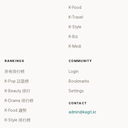
K-Food
K-Travel
K-Style
K-Biz
K-Medi
RANKINGS
COMMUNITY
所有排行榜
Login
K-Pop 話題榜
Bookmarks
K-Beauty 排行
Settings
K-Drama 排行榜
CONTACT
K-Food 趨勢
admin@kagit.kr
K-Style 排行榜