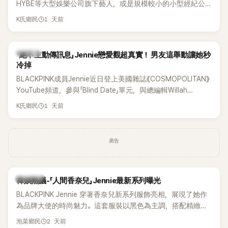
HYBE等大型娛樂公司旗下藝人，或是規模較小的小型經紀公
司，偶爾都會引發粉絲對票價過高的抱怨，甚至直呼「太不合
1 天前
K氏鄉民
理」。沒想到近日卻有韓國男團反其道而行，直接祭出超佛心票
價，意外在海外掀起話題。
K-POP
「絕不主動傳訊息」Jennie戀愛觀超真實！ 男友這舉動讓她秒
冷掉
BLACKPINK成員Jennie近日登上美國雜誌《COSMOPOLITAN》
YouTube頻道，參與「Blind Date」單元，與總編輯Willah
Bennett大聊感情話題，從挑選約會對象、聯絡方式，到第一次
1 天前
K氏鄉民
約會可能瞬間扣分的行為，全都大方分享，直率又帶點幽默的
戀愛觀引發討論。
廣告
熱議討論
韓娛熱議-「人間香奈兒」Jennie最新系列曝光
BLACKPINK Jennie 穿著香奈兒新系列服飾亮相，展現了她作
為品牌大使的時尚魅力。這套服裝以黑色為主調，搭配精緻的
細節，完美襯托出 Jennie 的優雅氣質。
2 天前
泡菜鄉民