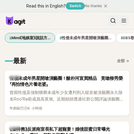
Read this in English?
Switch
No thanks
1
2
3
Mimi《地娛室》說話方…
性侵未成年男星開嗆演藝圈…
SBS
最新
全部
→
韓星
性侵未成年男星開嗆演藝圈！酸朴河宣買精品 竟嗆柳秀榮
「再拍情色片養老婆」
曾因性侵及強制猥褻未成年少女遭判刑入獄並被演藝圈永久除
名Roo'Ra前成員高英旭，近期頻頻透過社群公開評論演藝圈人
士，接連點名多位藝人引發爭議。這次他將矛頭指向演員柳秀
8 小時前
年糕歐巴
榮與朴河宣夫妻，甚至再扯出昔日Roo'Ra成員金智賢。
韓星
《金特務》反派南室長私下超寵妻！婚後甜蜜日常曝光