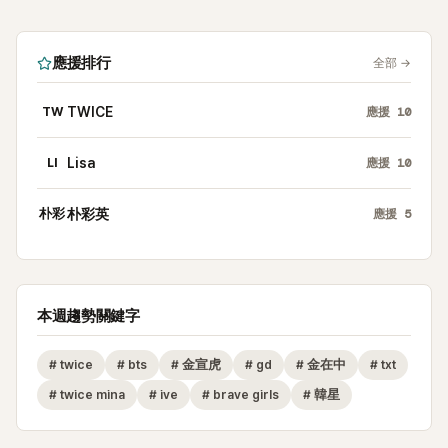
應援排行
全部
→
TW
TWICE
應援
10
LI
Lisa
應援
10
朴彩
朴彩英
應援
5
本週趨勢關鍵字
#
twice
#
bts
#
金宣虎
#
gd
#
金在中
#
txt
#
twice mina
#
ive
#
brave girls
#
韓星