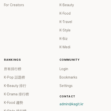
For Creators
K-Beauty
K-Food
K-Travel
K-Style
K-Biz
K-Medi
RANKINGS
COMMUNITY
所有排行榜
Login
K-Pop 話題榜
Bookmarks
K-Beauty 排行
Settings
K-Drama 排行榜
CONTACT
K-Food 趨勢
admin@kagit.kr