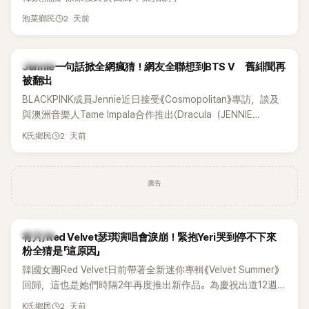
2 天前
泡菜鄉民
K-POP
Jennie一句話掀全網瘋猜！網友全聯想到BTS V 舊緋聞再
被翻出
BLACKPINK成員Jennie近日接受《Cosmopolitan》專訪，談及
與澳洲音樂人Tame Impala合作推出〈Dracula（JENNIE
Remix）〉的幕後故事，沒想到她一句關於「共同朋友」的回答，
2 天前
K氏鄉民
竟再次引發外界對她與BTS成員V緋聞的討論。
廣告
K-POP
有片/Red Velvet瑟琪演唱會淚崩！緊抱Yeri哭到停不下來
粉全猜是「這原因」
韓國女團Red Velvet日前帶著全新迷你專輯《Velvet Summer》
回歸，這也是她們時隔2年再度推出新作品。為慶祝出道12週
年，五位成員也一連舉辦三場粉絲演唱會，與粉絲共同回顧經
2 天前
K氏鄉民