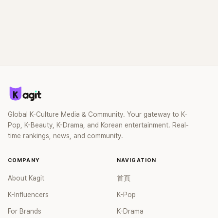
Global K-Culture Media & Community. Your gateway to K-
Pop, K-Beauty, K-Drama, and Korean entertainment. Real-
time rankings, news, and community.
COMPANY
NAVIGATION
About Kagit
首頁
K-Influencers
K-Pop
For Brands
K-Drama