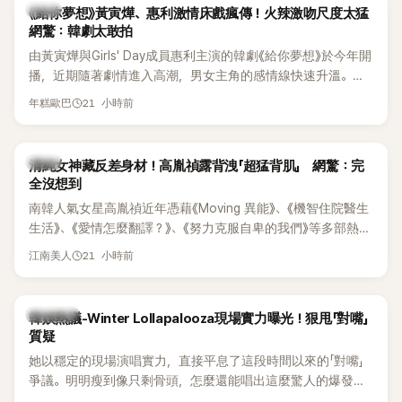
韓劇
《給你夢想》黃寅燁、惠利激情床戲瘋傳！火辣激吻尺度太猛
網驚：韓劇太敢拍
由黃寅燁與Girls' Day成員惠利主演的韓劇《給你夢想》於今年開
播，近期隨著劇情進入高潮，男女主角的感情線快速升溫。最
新播出的第8集不僅上演火辣吻戲，更接連出現床戲橋段，讓
21 小時前
年糕歐巴
相關片段在網路上瘋傳，引發觀眾熱烈討論。
韓星
清純女神藏反差身材！高胤禎露背洩「超猛背肌」 網驚：完
全沒想到
南韓人氣女星高胤禎近年憑藉《Moving 異能》、《機智住院醫生
生活》、《愛情怎麼翻譯？》、《努力克服自卑的我們》等多部熱門
作品，躍升為韓劇新一代女神代表，不僅演技備受肯定，精緻
21 小時前
江南美人
五官與清新空靈的氣質也擄獲大批粉絲。近日，她因分享一組
近況照意外掀起熱議，不是因為仙氣十足的美貌，而是藏在纖
細身材下的超狂背肌與肩膀線條，反差感十足，讓不少網友看
熱議討論
韓娛熱議-Winter Lollapalooza現場實力曝光！狠甩「對嘴」
傻直呼：「原來她身材這麼猛！」
質疑
她以穩定的現場演唱實力，直接平息了這段時間以來的「對嘴」
爭議。明明瘦到像只剩骨頭，怎麼還能唱出這麼驚人的爆發力
和音量？