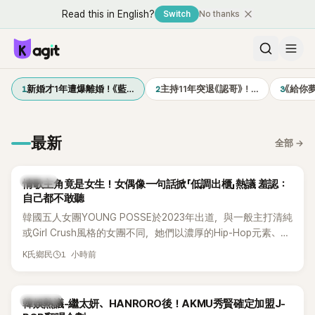
Read this in English?
Switch
No thanks
1
2
3
新婚才1年遭爆離婚！《藍…
主持11年突退《認哥》！…
《給你
最新
全部
→
K-POP
情歌主角竟是女生！女偶像一句話掀「低調出櫃」熱議 羞認：
自己都不敢聽
韓國五人女團YOUNG POSSE於2023年出道，與一般主打清純
或Girl Crush風格的女團不同，她們以濃厚的Hip-Hop元素、自
創Rap及成員親自參與創作為特色，MV也融入美式街頭、塗
1 小時前
K氏鄉民
鴉、滑板等文化元素。雖然並非出身四大經紀公司，仍憑藉鮮
明的音樂風格，在海外尤其是歐美市場累積不少人氣，逐漸成
為第五代女團中極具辨識度的新生代代表之一。
熱議討論
韓娛熱議-繼太妍、HANRORO後！AKMU秀賢確定加盟J-