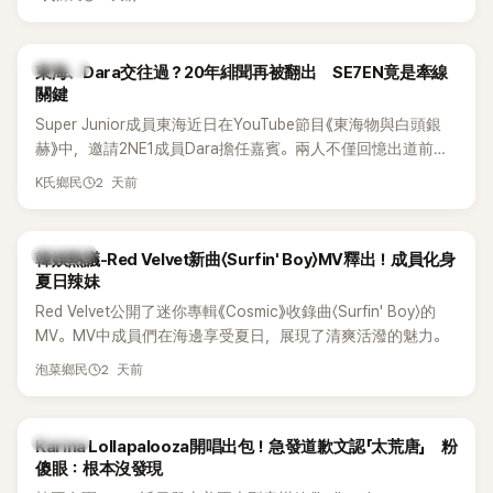
典歌曲、帶來新歌舞台。不過，成員瑟琪卻在演出過程中數度
落淚，令人相當心疼。
K-POP
東海、Dara交往過？20年緋聞再被翻出 SE7EN竟是牽線
關鍵
Super Junior成員東海近日在YouTube節目《東海物與白頭銀
赫》中，邀請2NE1成員Dara擔任嘉賓。兩人不僅回憶出道前的
青澀往事，也首度聊起當年鬧得沸沸揚揚的緋聞，讓東海忍不
2 天前
K氏鄉民
住笑說：「真的有很多粉絲以為我們交往過。」
熱議討論
韓娛熱議-Red Velvet新曲〈Surfin' Boy〉MV釋出！成員化身
夏日辣妹
Red Velvet公開了迷你專輯《Cosmic》收錄曲〈Surfin' Boy〉的
MV。MV中成員們在海邊享受夏日，展現了清爽活潑的魅力。
2 天前
泡菜鄉民
K-POP
Karina Lollapalooza開唱出包！急發道歉文認「太荒唐」 粉
傻眼：根本沒發現