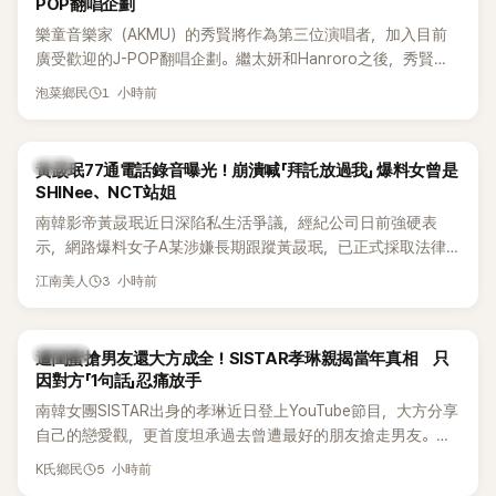
POP翻唱企劃
樂童音樂家（AKMU）的秀賢將作為第三位演唱者，加入目前
廣受歡迎的J-POP翻唱企劃。繼太妍和Hanroro之後，秀賢已
獲選為第三首翻唱歌曲的主唱，並於近期完成錄音。
1 小時前
泡菜鄉民
韓星
黃晸珉77通電話錄音曝光！崩潰喊「拜託放過我」 爆料女曾是
SHINee、NCT站姐
南韓影帝黃晸珉近日深陷私生活爭議，經紀公司日前強硬表
示，網路爆料女子A某涉嫌長期跟蹤黃晸珉，已正式採取法律
行動。不過，A並未停止發聲，持續透過社群平台公開爆料，反
3 小時前
江南美人
駁經紀公司的說法，強調兩人一直維持雙向聯繫，並非外界所
稱的單方面騷擾。如今，韓媒《Dispatch》再曝光雙方77通電話
的錄音內容，而A也首度承認自己過去曾是SHINee、NCT等偶
K-POP
遭閨蜜搶男友還大方成全！SISTAR孝琳親揭當年真相 只
像團體的「站姐」，事件持續延燒。
因對方「1句話」忍痛放手
南韓女團SISTAR出身的孝琳近日登上YouTube節目，大方分享
自己的戀愛觀，更首度坦承過去曾遭最好的朋友搶走男友。她
表示，當時選擇瀟灑放手，但如果同樣的事情現在再發生，「我
5 小時前
K氏鄉民
絕對不會坐視不管」，直率發言掀起熱議。