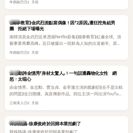
《脫掉鞋子恢單4Men》 中，親自公開那張當年引發話題的「腋下
1 天前
年糕歐巴
台公開更多內容，反駁經紀公司的說法，強調兩人的聯繫一直
比基尼照」，再次重提這段至今仍被粉絲視為黑歷史代表作的事
都是「雙向互動」，並非外界所稱的單方面騷擾。
件。 回顧李智惠的演藝路，她於 1998 年以混聲團體 S#arp 成
員身分出道，該團在 2000 年代初期紅極一時，由李智惠、徐
韓星
《鐵拳教育》金武烈差點當偶像！因「2原因」遭狂挖角組男
智英兩位女成員，以及張錫炫、Chris Kim 兩位男成員組成。不
團 拒絕下場曝光
過後來爆出長達四年的團內霸凌風波，甚至傳出徐智英母親對
南韓演員金武烈近來憑藉Netflix影集《鐵拳教育》紅遍全球，演
李智惠言語辱罵、動手等爭議，最終團體於 2002 年解散。 團
藝事業再攀高峰。近日被爆出一段鮮為人知的出道祕辛，原來
體解散後，李智惠轉型 solo，靠著綜藝與歌唱實力持續活躍演
他當年差點不是以演員身分出道，而是成為男團偶像的一員。
2 天前
年糕歐巴
藝圈。據悉，她當年能加入 S#arp，也與 李尚敏 的賞識有關。
感情方面，李智惠於 2017 年與圈外男友結婚，婚後育有兩個
女兒，一家四口生活幸福美滿。如今除了持續活躍於綜藝節
韓星
金志勳誇金憓秀「身材太驚人」！一句話遭轟物化女性 網
目，她經營的 YouTube 頻道也即將突破百萬訂閱，近年內容深
怒：太噁心
受網友喜愛，再度迎來事業第二春。
由金憓秀、金志勳、曹汝貞、金宰澈主演的戲劇《現在不是出軌
的問題》近日開播，為宣傳新作品，四位主演一同出演YouTube
節目，不料訪談中的一段發言卻意外掀起爭議。不少網友認
2 天前
江南美人
為，他將焦點放在金憓秀的身材，言論帶有「物化女性」意味，
引發大量批評。
熱議討論
韓娛熱議-徐康俊終於回歸本業拍劇了
韓娛熱議-徐康俊終於回歸本業拍劇了