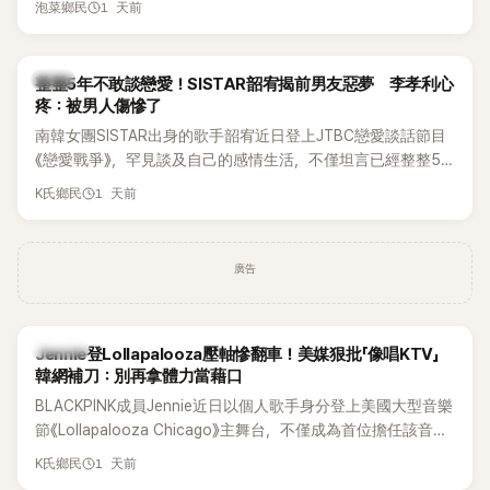
1 天前
泡菜鄉民
韓星
整整5年不敢談戀愛！SISTAR韶宥揭前男友惡夢 李孝利心
疼：被男人傷慘了
南韓女團SISTAR出身的歌手韶宥近日登上JTBC戀愛談話節目
《戀愛戰爭》，罕見談及自己的感情生活，不僅坦言已經整整5
年沒有談戀愛，更首度透露空窗至今的原因，全與上一段戀情
1 天前
K氏鄉民
有關，一番真心告白讓現場來賓都相當震驚。
廣告
K-POP
Jennie登Lollapalooza壓軸慘翻車！美媒狠批「像唱KTV」
韓網補刀：別再拿體力當藉口
BLACKPINK成員Jennie近日以個人歌手身分登上美國大型音樂
節《Lollapalooza Chicago》主舞台，不僅成為首位擔任該音樂
節Headliner（壓軸主秀）的K-POP女SOLO歌手，寫下全新紀
1 天前
K氏鄉民
錄。然而，演出結束後卻掀起兩極評價，不僅現場歌唱實力遭