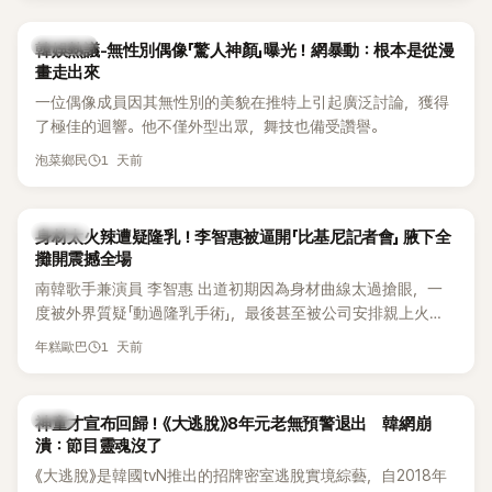
部分網友質疑，就連美國當地媒體也毫不留情給出負評，甚至
形容整場演出「就像一場豪華KTV」。
熱議討論
韓娛熱議-無性別偶像「驚人神顏」曝光！網暴動：根本是從漫
畫走出來
一位偶像成員因其無性別的美貌在推特上引起廣泛討論，獲得
了極佳的迴響。他不僅外型出眾，舞技也備受讚譽。
1 天前
泡菜鄉民
K-POP
身材太火辣遭疑隆乳！李智惠被逼開「比基尼記者會」 腋下全
攤開震撼全場
南韓歌手兼演員 李智惠 出道初期因為身材曲線太過搶眼，一
度被外界質疑「動過隆乳手術」，最後甚至被公司安排親上火
線，召開前所未見的「泳裝記者會」澄清。這場記者會後來還被
1 天前
年糕歐巴
韓國演藝圈點名為流傳至今的「三大記者會」之一。近日她在綜
藝節目中親口回憶這段「隆乳疑雲黑歷史」，話題再度被翻出來
熱議。 2日播出的 SBS 綜藝節目《我的經紀人太難搞－秘書
韓星
神童才宣布回歸！《大逃脫》8年元老無預警退出 韓網崩
鎮》，邀請同時兼顧工作與育兒的演藝圈代表「媽媽群」——李智
潰：節目靈魂沒了
惠、李賢怡、李恩亨，以第13位「My Star」身分登場，分享最真
《大逃脫》是韓國tvN推出的招牌密室逃脫實境綜藝，自2018年
實的生活日常。 節目一開始，李瑞鎮 率先與李智惠會合，兩人