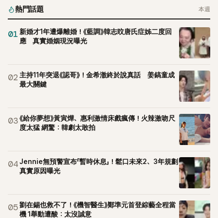
熱門話題
本週
新婚才1年遭爆離婚！《藍調》韓志旼唐氏症姊二度回
01
應 真實婚姻現況曝光
主持11年突退《認哥》！金希澈終於說真話 姜鎬童成
02
最大關鍵
《給你夢想》黃寅燁、惠利激情床戲瘋傳！火辣激吻尺
03
度太猛 網驚：韓劇太敢拍
Jennie無預警宣布「暫時休息」！鬆口未來2、3年規劃
04
真實原因曝光
劉在錫也救不了！《機智醫生》鄭準元首登綜藝全程當
05
機 1舉動遭酸：太沒誠意