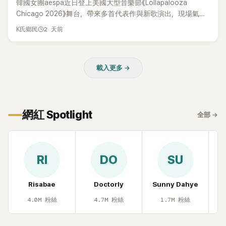
韓國女團aespa近日登上美國大型音樂節《Lollapalooza
Chicago 2026》舞台，帶來多首代表作與新歌演出，現場氣氛
嗨翻。不過，成員Karina卻在演出後主動坦承，自己因為太緊
2 天前
K氏鄉民
張，在表演過程中一度忘記歌詞，還親自向粉絲道歉。
載入更多 →
網紅 Spotlight
全部
→
RI
DO
SU
Risabae
Doctorly
Sunny Dahye
H
4.0M
粉絲
4.7M
粉絲
1.7M
粉絲