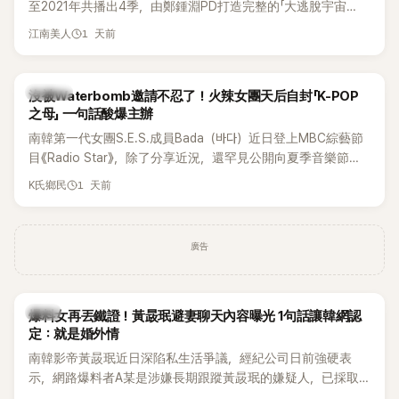
至2021年共播出4季，由鄭鍾淵PD打造完整的「大逃脫宇宙
邊搭車邊聊天，氣氛輕鬆。聊到最近的新聞，李瑞鎮突然直球
（DTCU）」，憑藉燒腦劇情、電影級場景與龐大世界觀，累積
發問：「妳不是上新聞了？說妳去做整形？是人中縮短手術嗎？」
1 天前
江南美人
大批死忠粉絲，被譽為韓國最具代表性的密室逃脫綜藝之一。
一貫犀利又不留情的問法，讓現場瞬間笑成一片。對此，李智
惠也毫不閃躲，淡定接招，兩人鬥嘴默契十足。 話題接著一路
延燒到過去的爭議。李瑞鎮脫口補刀：「妳以前不是還在游泳池
K-POP
沒被Waterbomb邀請不忍了！火辣女團天后自封「K-POP
開過記者會？」直接點名她當年的風波。李智惠聽了忍不住笑
之母」 一句話酸爆主辦
說：「哥怎麼連這個都知道？」李瑞鎮則回嘴：「那時候新聞鬧那
南韓第一代女團S.E.S.成員Bada（바다）近日登上MBC綜藝節
麼大，不知道才奇怪吧。」一來一往，氣氛反而更加輕鬆。 談到
目《Radio Star》，除了分享近況，還罕見公開向夏季音樂節
當年情況，李智惠終於鬆口坦言，當時確實被質疑動過隆胸手
Waterbomb喊話，笑稱自己至今從未受邀演出，更幽默表示：
1 天前
K氏鄉民
術。她回憶：「拍了比基尼照片之後，就開始被說是不是去隆乳
「我名字就叫『Bada（海）』，Waterbomb卻沒找我，這根本只
了。」為了澄清誤會，她只好親自站出來說清楚。 李智惠進一步
是懂了皮毛。」一番話笑翻全場，也引發網友熱議。
解釋，當時隆胸手術幾乎只有「腋下切開」一種方式，「所以我就
想，既然一直說我有做，那我乾脆把腋下給大家看，證明我根
廣告
本沒動過。」一句話說完，全場瞬間炸鍋，來賓又驚又笑。 事實
上，早在 2006 年，李智惠就為了證明自己沒有「隆乳」，真的
召開了一場泳裝記者招待會。當時她穿著比基尼站在一排攝影
韓星
爆料女再丟鐵證！黃晸珉避妻聊天內容曝光 1句話讓韓網認
機前，面對媒體擺出各種姿勢，畫面至今仍被網友津津樂道。
定：就是婚外情
這段為平息爭議、直接公開腋下畫面自證清白的往事再度被提
南韓影帝黃晸珉近日深陷私生活爭議，經紀公司日前強硬表
起，節目現場立刻充滿驚呼聲與笑聲，也再次讓人見識到她面
示，網路爆料者A某是涉嫌長期跟蹤黃晸珉的嫌疑人，已採取
對流言時「豁出去」的直率性格。其實她過去也曾在 SBS 節目
法律行動。不過，A某並未因此停止發聲，5日再度透過社群平