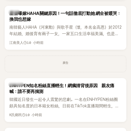
韓星
星首曝嫁HAHA關鍵原因！一句話徹底打動她 網全被暖哭：
換我也想嫁
南韓藝人HAHA（河東勳）與歌手星（별，本名金高恩）於2012
年結婚，婚後育有兩子一女，一家五口生活幸福美滿，也是韓
國演藝圈公認的模範夫妻。近日，星首度公開當年決定嫁給
10 小時前
江南美人
HAHA的關鍵原因，竟是一句讓她至今仍難忘的話，也成為她
點頭步入婚姻的最大理由。
廣告
K-POP
ENHYPEN知名粉絲直播輕生！網瘋猜背後原因 親友痛
喊：請不要再揣測
韓國近日發生一起令人震驚的悲劇。一名在ENHYPEN粉絲圈
頗具知名度的日本籍女粉絲，日前在TikTok直播期間輕生，最
終不幸身亡，消息曝光後震驚韓網，也讓不少粉絲湧入社群平
10 小時前
K氏鄉民
台哀悼。事發後，死者親友也陸續出面證實噩耗，並呼籲外界
停止揣測，盼逝者安息。