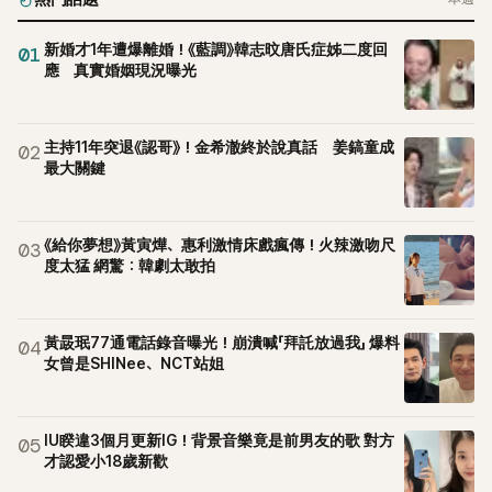
新婚才1年遭爆離婚！《藍調》韓志旼唐氏症姊二度回
01
應 真實婚姻現況曝光
主持11年突退《認哥》！金希澈終於說真話 姜鎬童成
02
最大關鍵
《給你夢想》黃寅燁、惠利激情床戲瘋傳！火辣激吻尺
03
度太猛 網驚：韓劇太敢拍
黃晸珉77通電話錄音曝光！崩潰喊「拜託放過我」 爆料
04
女曾是SHINee、NCT站姐
IU睽違3個月更新IG！背景音樂竟是前男友的歌 對方
05
才認愛小18歲新歡