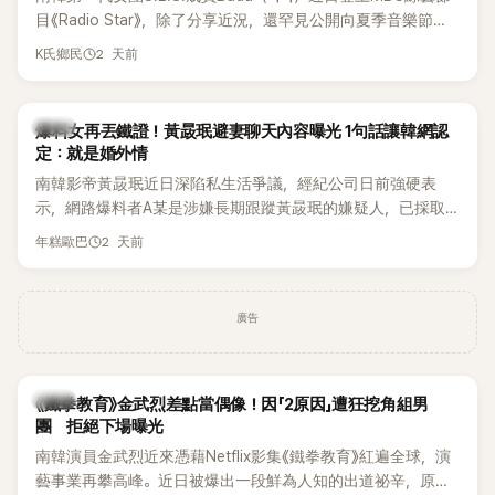
麼大，不知道才奇怪吧。」一來一往，氣氛反而更加輕鬆。 談到
目《Radio Star》，除了分享近況，還罕見公開向夏季音樂節
當年情況，李智惠終於鬆口坦言，當時確實被質疑動過隆胸手
Waterbomb喊話，笑稱自己至今從未受邀演出，更幽默表示：
2 天前
K氏鄉民
術。她回憶：「拍了比基尼照片之後，就開始被說是不是去隆乳
「我名字就叫『Bada（海）』，Waterbomb卻沒找我，這根本只
了。」為了澄清誤會，她只好親自站出來說清楚。 李智惠進一步
是懂了皮毛。」一番話笑翻全場，也引發網友熱議。
解釋，當時隆胸手術幾乎只有「腋下切開」一種方式，「所以我就
韓星
想，既然一直說我有做，那我乾脆把腋下給大家看，證明我根
爆料女再丟鐵證！黃晸珉避妻聊天內容曝光 1句話讓韓網認
定：就是婚外情
本沒動過。」一句話說完，全場瞬間炸鍋，來賓又驚又笑。 事實
上，早在 2006 年，李智惠就為了證明自己沒有「隆乳」，真的
南韓影帝黃晸珉近日深陷私生活爭議，經紀公司日前強硬表
召開了一場泳裝記者招待會。當時她穿著比基尼站在一排攝影
示，網路爆料者A某是涉嫌長期跟蹤黃晸珉的嫌疑人，已採取
機前，面對媒體擺出各種姿勢，畫面至今仍被網友津津樂道。
法律行動。不過，A某並未因此停止發聲，5日再度透過社群平
2 天前
年糕歐巴
這段為平息爭議、直接公開腋下畫面自證清白的往事再度被提
台公開更多內容，反駁經紀公司的說法，強調兩人的聯繫一直
起，節目現場立刻充滿驚呼聲與笑聲，也再次讓人見識到她面
都是「雙向互動」，並非外界所稱的單方面騷擾。
對流言時「豁出去」的直率性格。其實她過去也曾在 SBS 節目
廣告
《脫掉鞋子恢單4Men》 中，親自公開那張當年引發話題的「腋下
比基尼照」，再次重提這段至今仍被粉絲視為黑歷史代表作的事
件。 回顧李智惠的演藝路，她於 1998 年以混聲團體 S#arp 成
員身分出道，該團在 2000 年代初期紅極一時，由李智惠、徐
韓星
《鐵拳教育》金武烈差點當偶像！因「2原因」遭狂挖角組男
智英兩位女成員，以及張錫炫、Chris Kim 兩位男成員組成。不
團 拒絕下場曝光
過後來爆出長達四年的團內霸凌風波，甚至傳出徐智英母親對
南韓演員金武烈近來憑藉Netflix影集《鐵拳教育》紅遍全球，演
李智惠言語辱罵、動手等爭議，最終團體於 2002 年解散。 團
藝事業再攀高峰。近日被爆出一段鮮為人知的出道祕辛，原來