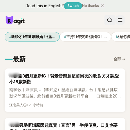
Read this in English?
Switch
No thanks
1
2
3
新婚才1年遭爆離婚！《藍…
主持11年突退《認哥》！…
《給你
最新
全部
→
韓星
IU睽違3個月更新IG！背景音樂竟是前男友的歌 對方才認愛
小18歲新歡
南韓歌手兼演員IU（李知恩）歷經新劇爭議、分手消息及健康
狀況等風波後，終於睽違3個月更新社群平台，一口氣曬出20
張近況照，讓大批粉絲又驚又喜。不過，比起照片本身，更引
12 小時前
江南美人
發熱議的是，她竟選用前男友張基河所屬樂團的歌曲作為背景
音樂，意外掀起韓網討論。
韓星
45歲男星拒婚原因超真實！直言「另一半便便臭、口臭也要