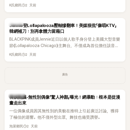
年沒有談戀愛，更首度透露空窗至今的原因，全與上一段戀情
2 天前
K氏鄉民
有關，一番真心告白讓現場來賓都相當震驚。
K-POP
Jennie登Lollapalooza壓軸慘翻車！美媒狠批「像唱KTV」
韓網補刀：別再拿體力當藉口
BLACKPINK成員Jennie近日以個人歌手身分登上美國大型音樂
節《Lollapalooza Chicago》主舞台，不僅成為首位擔任該音樂
節Headliner（壓軸主秀）的K-POP女SOLO歌手，寫下全新紀
2 天前
K氏鄉民
錄。然而，演出結束後卻掀起兩極評價，不僅現場歌唱實力遭
部分網友質疑，就連美國當地媒體也毫不留情給出負評，甚至
形容整場演出「就像一場豪華KTV」。
廣告
熱議討論
韓娛熱議-無性別偶像「驚人神顏」曝光！網暴動：根本是從漫
畫走出來
一位偶像成員因其無性別的美貌在推特上引起廣泛討論，獲得
了極佳的迴響。他不僅外型出眾，舞技也備受讚譽。
2 天前
泡菜鄉民