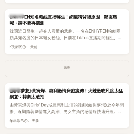
HAHA的關鍵原因，竟是一句讓她至今仍難忘的話，也成為她
點頭步入婚姻的最大理由。
K-POP
ENHYPEN知名粉絲直播輕生！網瘋猜背後原因 親友痛
喊：請不要再揣測
韓國近日發生一起令人震驚的悲劇。一名在ENHYPEN粉絲圈
頗具知名度的日本籍女粉絲，日前在TikTok直播期間輕生，最
終不幸身亡，消息曝光後震驚韓網，也讓不少粉絲湧入社群平
1 天前
K氏鄉民
台哀悼。事發後，死者親友也陸續出面證實噩耗，並呼籲外界
停止揣測，盼逝者安息。
廣告
韓劇
《給你夢想》黃寅燁、惠利激情床戲瘋傳！火辣激吻尺度太猛
網驚：韓劇太敢拍
由黃寅燁與Girls' Day成員惠利主演的韓劇《給你夢想》於今年開
播，近期隨著劇情進入高潮，男女主角的感情線快速升溫。最
新播出的第8集不僅上演火辣吻戲，更接連出現床戲橋段，讓
2 天前
年糕歐巴
相關片段在網路上瘋傳，引發觀眾熱烈討論。