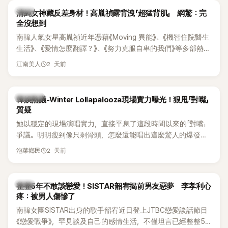
韓星
清純女神藏反差身材！高胤禎露背洩「超猛背肌」 網驚：完
全沒想到
南韓人氣女星高胤禎近年憑藉《Moving 異能》、《機智住院醫生
生活》、《愛情怎麼翻譯？》、《努力克服自卑的我們》等多部熱門
作品，躍升為韓劇新一代女神代表，不僅演技備受肯定，精緻
2 天前
江南美人
五官與清新空靈的氣質也擄獲大批粉絲。近日，她因分享一組
近況照意外掀起熱議，不是因為仙氣十足的美貌，而是藏在纖
細身材下的超狂背肌與肩膀線條，反差感十足，讓不少網友看
熱議討論
韓娛熱議-Winter Lollapalooza現場實力曝光！狠甩「對嘴」
傻直呼：「原來她身材這麼猛！」
質疑
她以穩定的現場演唱實力，直接平息了這段時間以來的「對嘴」
爭議。明明瘦到像只剩骨頭，怎麼還能唱出這麼驚人的爆發力
和音量？
2 天前
泡菜鄉民
韓星
整整5年不敢談戀愛！SISTAR韶宥揭前男友惡夢 李孝利心
疼：被男人傷慘了
南韓女團SISTAR出身的歌手韶宥近日登上JTBC戀愛談話節目
《戀愛戰爭》，罕見談及自己的感情生活，不僅坦言已經整整5