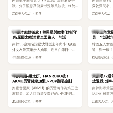
南韓歌手兼演員IU（李知恩）歷經新劇爭
南韓男團 Fly 
議、分手消息及健康狀況等風波後，終於
愛乾淨聞名，
睽違3個月更新社群平台，一口氣曬出20
再度談到自己
17 小時前
17
江南美人
江南美人
張近況照，讓大批粉絲又驚又喜。不過，
另一半的口臭
比起照片本身，更引發熱議的是，她竟選
更大方表明
用前男友張基河所屬樂團的歌曲作為背景
白發言掀起
韓星
K-POP
54歲才結婚破處！韓男星與嫩妻「婚前守
情歌主角竟是
音樂，意外掀起韓網討論。
貞」原因太離譜 竟全因路人一句話
員一句話掀「
都不敢聽
南韓55歲知名諧星沈賢燮去年與小11歲圈
韓國五人女團Y
外女友鄭英琳步入婚姻，近日在節目中分
道，與一般主打
享與妻子的戀愛故事，笑稱兩人原本想享
團不同，她們以
19 小時前
21
年糕歐巴
K氏鄉民
受兩人世界，沒想到站在飯店門口時竟被
創Rap及成
路人認出，還一路替他們加油打氣，讓他
融入美式街
害羞到最後直接放棄進飯店，意外成了婚
雖然並非出
熱議討論
韓星
韓娛熱議-繼太妍、HANRORO後！
黃晸珉77通
前一直堅守「婚前守貞」的原因之一。
的音樂風格
AKMU秀賢確定加盟J-POP翻唱企劃
放過我」 爆料
不少人氣，
樂童音樂家（AKMU）的秀賢將作為第三位
南韓影帝黃
識度的新生
演唱者，加入目前廣受歡迎的J-POP翻唱
紀公司日前強
企劃。繼太妍和Hanroro之後，秀賢已獲
嫌長期跟蹤
21 小時前
1 
泡菜鄉民
江南美人
選為第三首翻唱歌曲的主唱，並於近期完
動。不過，A
成錄音。
平台公開爆