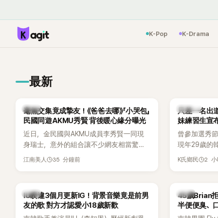
K-Pop
K-Drama
最新
韓星
K-POP
毫無交集竟成摯友！《爸爸去哪》「小哭包」
只差一名出道f
民國同遊AKMU秀賢 背後暖心緣分曝光
妹練習生宣
近日，金民國與AKMU成員李秀賢一同現
曾參加選秀節
身瑞士，意外的組合讓不少網友相當驚
現年29歲的
訝。兩人過去幾乎沒有公開交集，如今卻
近日無預警
35 分鐘前
2 
江南美人
K氏鄉民
一起踏上瑞士之旅，也讓粉絲紛紛好奇：
照，親自宣
「他們到底是怎麼認識的？」
讓不少曾追
送上祝福。
韓星
韓星
IU睽違3個月更新IG！背景音樂竟是前男
45歲Bri
友的歌 對方才認愛小18歲新歡
半便便臭、