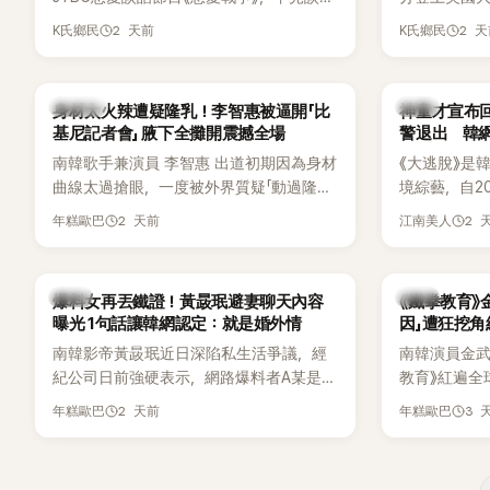
自己的感情生活，不僅坦言已經整整5年沒
Chicago
2 天前
2 
K氏鄉民
K氏鄉民
有談戀愛，更首度透露空窗至今的原因，
樂節Headli
全與上一段戀情有關，一番真心告白讓現
SOLO歌手
場來賓都相當震驚。
束後卻掀起
K-POP
韓星
身材太火辣遭疑隆乳！李智惠被逼開「比
神童才宣布回
遭部分網友
基尼記者會」 腋下全攤開震撼全場
警退出 韓
不留情給出負
南韓歌手兼演員 李智惠 出道初期因為身材
《大逃脫》是
一場豪華KTV
曲線太過搶眼，一度被外界質疑「動過隆乳
境綜藝，自20
手術」，最後甚至被公司安排親上火線，召
由鄭鍾淵PD
2 天前
2 
年糕歐巴
江南美人
開前所未見的「泳裝記者會」澄清。這場記者
（DTCU）
會後來還被韓國演藝圈點名為流傳至今的
與龐大世界
「三大記者會」之一。近日她在綜藝節目中親
為韓國最具
韓星
韓星
爆料女再丟鐵證！黃晸珉避妻聊天內容
《鐵拳教育》
口回憶這段「隆乳疑雲黑歷史」，話題再度被
曝光 1句話讓韓網認定：就是婚外情
因」遭狂挖
翻出來熱議。 2日播出的 SBS 綜藝節目
南韓影帝黃晸珉近日深陷私生活爭議，經
南韓演員金武烈
《我的經紀人太難搞－秘書鎮》，邀請同時
紀公司日前強硬表示，網路爆料者A某是涉
教育》紅遍全
兼顧工作與育兒的演藝圈代表「媽媽群」
嫌長期跟蹤黃晸珉的嫌疑人，已採取法律
被爆出一段
——李智惠、李賢怡、李恩亨，以第13位
2 天前
3 
年糕歐巴
年糕歐巴
行動。不過，A某並未因此停止發聲，5日
當年差點不
「My Star」身分登場，分享最真實的生活日
再度透過社群平台公開更多內容，反駁經
男團偶像的
常。 節目一開始，李瑞鎮 率先與李智惠會
紀公司的說法，強調兩人的聯繫一直都是
合，兩人邊搭車邊聊天，氣氛輕鬆。聊到