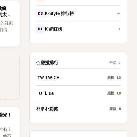
戲瘋
KS
K-Style 排行榜
劇太敢
演的韓劇
KI
K-網紅榜
劇情進
溫。最
，更接連
上瘋
應援排行
全部
→
TW
TWICE
應援
10
LI
Lisa
應援
10
朴彩
朴彩英
應援
5
曝光！
推特上
。他不