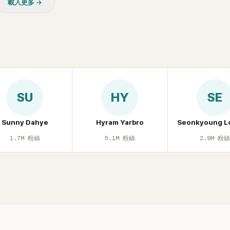
載入更多 →
SU
HY
SE
Sunny Dahye
Hyram Yarbro
Seonkyoung L
1.7M
粉絲
5.1M
粉絲
2.9M
粉