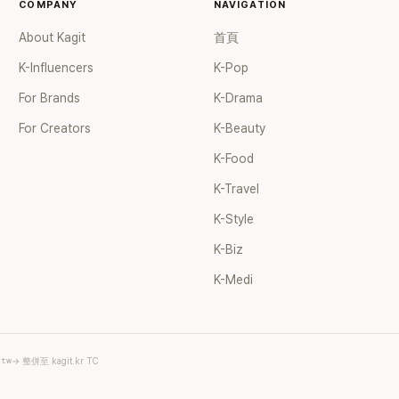
COMPANY
NAVIGATION
About Kagit
首頁
K-Influencers
K-Pop
For Brands
K-Drama
For Creators
K-Beauty
K-Food
K-Travel
K-Style
K-Biz
K-Medi
.tw
→ 整併至 kagit.kr TC