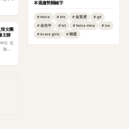
本週趨勢關鍵字
#
twice
#
bts
#
金宣虎
#
gd
#
金在中
#
txt
#
twice mina
#
ive
火辣女團
#
brave girls
#
韓星
酸爆主辦
（바다）近
》，除了
節
從未受邀
沒找我，這
全場，也