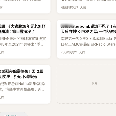
》主舞台，不僅成為首位擔任該音
僅外型出眾，舞技也備受讚譽。
天前
2 天前
泡菜鄉民
ner（壓軸主秀）的K-POP女
，寫下全新紀錄。然而，演出結
兩極評價，不僅現場歌唱實力
K-POP
歸！《大逃脫》8年元老無預
沒被Waterbomb邀請不忍了！
質疑，就連美國當地媒體也毫
網崩潰：節目靈魂沒了
天后自封「K-POP之母」 一句話
評，甚至形容整場演出「就像
韓國tvN推出的招牌密室逃脫實
南韓第一代女團S.E.S.成員Bada
」。
18年至2021年共播出4季，
日登上MBC綜藝節目《Radio Star
打造完整的「大逃脫宇宙
分享近況，還罕見公開向夏季音樂
天前
2 天前
K氏鄉民
」，憑藉燒腦劇情、電影級場景
Waterbomb喊話，笑稱自己至今
觀，累積大批死忠粉絲，被譽
演出，更幽默表示：「我名字就叫
代表性的密室逃脫綜藝之一。
『Bada（海）』，Waterbomb卻
金武烈差點當偶像！因「2原
根本只是懂了皮毛。」一番話笑翻
角組男團 拒絕下場曝光
引發網友熱議。
廣告
近來憑藉Netflix影集《鐵拳
球，演藝事業再攀高峰。近日
鮮為人知的出道祕辛，原來他
天前
是以演員身分出道，而是成為
一員。