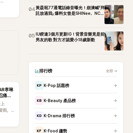
E
。
黃晸珉77通電話錄音曝光！崩潰喊「拜
04
託放過我」 爆料女曾是SHINee、NCT
站姐
IU睽違3個月更新IG！背景音樂竟是前
05
男友的歌 對方才認愛小18歲新歡
排行榜
全部
→
KP
K-Pop 話題榜
AR孝琳
忍痛放
KB
K-Beauty 產品榜
登上
戀愛觀，
KD
K-Drama 排行榜
走男
但如果
不會坐視
KF
K-Food 趨勢