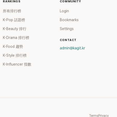
RANKINGS
COMMUNITY
所有排行榜
Login
K-Pop 話題榜
Bookmarks
K-Beauty 排行
Settings
K-Drama 排行榜
CONTACT
K-Food 趨勢
admin@kagit.kr
K-Style 排行榜
K-Influencer 指數
Terms
Privacy