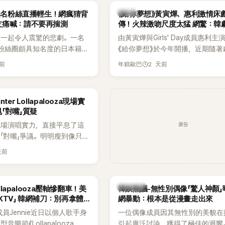
維持雙向聯繫，並非外界所稱
不管」，直率發言掀起熱議。
韓劇
N知名粉絲直播輕生！網瘋猜背
《給你夢想》黃寅燁、惠利激情床
如今，韓媒《Dispatch》再
友痛喊：請不要再揣測
傳！火辣激吻尺度太猛 網驚：韓
通電話的錄音內容，而A也首
拍
生一起令人震驚的悲劇。一名
由黃寅燁與Girls' Day成員惠利主
曾是SHINee、NCT等偶像
EN粉絲圈頗具知名度的日本籍女
《給你夢想》於今年開播，近期隨著
」，事件持續延燒。
TikTok直播期間輕生，最終
入高潮，男女主角的感情線快速升
天前
2 天前
年糕歐巴
消息曝光後震驚韓網，也讓不
新播出的第8集不僅上演火辣吻戲
社群平台哀悼。事發後，死者
出現床戲橋段，讓相關片段在網路
出面證實噩耗，並呼籲外界停
傳，引發觀眾熱烈討論。
ter Lollapalooza現場實
逝者安息。
「對嘴」質疑
廣告
現場演唱實力，直接平息了這
「對嘴」爭議。明明瘦到像只剩
還能唱出這麼驚人的爆發力和
天前
熱議討論
ollapalooza壓軸慘翻車！美
韓娛熱議-無性別偶像「驚人神顏」
KTV」 韓網補刀：別再拿體
網暴動：根本是從漫畫走出來
K成員Jennie近日以個人歌手身
一位偶像成員因其無性別的美貌在
樂節《Lollapalooza
引起廣泛討論，獲得了極佳的迴響