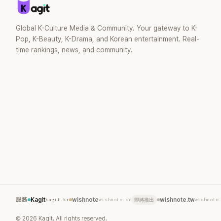
笑。 事實上，早在 2006 年，李智惠就為
了證明自己沒有「隆乳」，真的召開了一場泳
裝記者招待會。當時她穿著比基尼站在一
Global K-Culture Media & Community. Your gateway to K-
排攝影機前，面對媒體擺出各種姿勢，畫
Pop, K-Beauty, K-Drama, and Korean entertainment. Real-
面至今仍被網友津津樂道。 這段為平息爭
time rankings, news, and community.
議、直接公開腋下畫面自證清白的往事再
度被提起，節目現場立刻充滿驚呼聲與笑
聲，也再次讓人見識到她面對流言時「豁出
去」的直率性格。其實她過去也曾在 SBS
節目《脫掉鞋子恢單4Men》 中，親自公開
那張當年引發話題的「腋下比基尼照」，再次
重提這段至今仍被粉絲視為黑歷史代表作
的事件。 回顧李智惠的演藝路，她於
1998 年以混聲團體 S#arp 成員身分出
道，該團在 2000 年代初期紅極一時，由
李智惠、徐智英兩位女成員，以及張錫
炫、Chris Kim 兩位男成員組成。不過後來
爆出長達四年的團內霸凌風波，甚至傳出
徐智英母親對李智惠言語辱罵、動手等爭
服務
Kagit
kagit.kr
wishnote
wishnote.kr
wishnote.tw
wishnote
即將推出
議，最終團體於 2002 年解散。 團體解散
後，李智惠轉型 solo，靠著綜藝與歌唱實
©
2026
Kagit. All rights reserved.