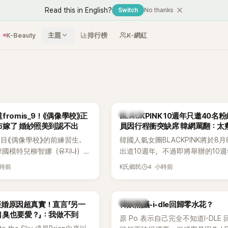
Read this in English?
Switch
No thanks
K-Beauty
主題
排行榜
K-網紅
K-POP
romis_9！《偶像學校》正
BLACKPINK 10週年只邀40名
布嫁了 婚紗照美到認不出
員因行程衝突缺席 韓網罵翻：太
目《偶像學校》的前練習生、
韓國人氣女團BLACKPINK將於8
韓國模特兒柳智娜（유지나），
出道10週年，不過即將舉辦的10
在社群平台公開一系列婚紗
Meet & Greet活動，依舊無法看
小時前
4 小時前
K氏鄉民
布即將步入婚姻，消息曝光後
體。根據韓媒《MyDaily》7日報導
看節目的粉絲又驚又喜，紛紛
由Jisoo（智秀）、Rosé與Jenni
Lisa則因行程安排確定缺席，再度
熱議討論
an拒婚原因超真實！直言「另一
韓娛熱議-i-dle回歸零水花？
絲熱議。
口臭也要愛？」：我做不到
原 Po 表示自己完全不知道I-DLE