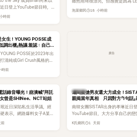
to the Sky 成員Brian向來以
雖然雨琦很漂亮，但感覺是因為 L
近日登上YouTube節目時，
SSERAFIM 和 aespa 佔據了市場
18 小時前
泡菜鄉民
的婚姻觀，直言無法理解「連
 小時前
、便便臭都要愛」這種說法，
自己是不婚主義者，一番超直
熱議。
女生！YOUNG POSSE成
低調出櫃」熱議 羞認：自己
廣告
OUNG POSSE於2023年出
清純或Girl Crush風格的女
濃厚的Hip-Hop元素、自
 小時前
員親自參與創作為特色，MV也
頭、塗鴉、滑板等文化元素。
身四大經紀公司，仍憑藉鮮明
K-POP
電話錄音曝光！崩潰喊「拜託
遭閨蜜搶男友還大方成全！SIST
，在海外尤其是歐美市場累積
女曾是SHINee、NCT站姐
親揭當年真相 只因對方「1句話」
逐漸成為第五代女團中極具辨
手
晸珉近日深陷私生活爭議，經
南韓女團SISTAR出身的孝琳近日
代代表之一。
硬表示，網路爆料女子A某涉
YouTube節目，大方分享自己的
黃晸珉，已正式採取法律行
更首度坦承過去曾遭最好的朋友搶
天前
1 天前
K氏鄉民
並未停止發聲，持續透過社群
友。她表示，當時選擇瀟灑放手，
料，反駁經紀公司的說法，強
同樣的事情現在再發生，「我絕對