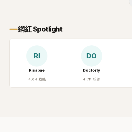
「雙向互動」，並非外界所稱的單方面騷擾。
最近的新聞，李瑞鎮突然直球發問：「妳不
是上新聞了？說妳去做整形？是人中縮短
手術嗎？」一貫犀利又不留情的問法，讓現
場瞬間笑成一片。對此，李智惠也毫不閃
網紅 Spotlight
躲，淡定接招，兩人鬥嘴默契十足。 話題
接著一路延燒到過去的爭議。李瑞鎮脫口
補刀：「妳以前不是還在游泳池開過記者
會？」直接點名她當年的風波。李智惠聽了
RI
DO
忍不住笑說：「哥怎麼連這個都知道？」李瑞
鎮則回嘴：「那時候新聞鬧那麼大，不知道
才奇怪吧。」一來一往，氣氛反而更加輕
Risabae
Doctorly
鬆。 談到當年情況，李智惠終於鬆口坦
4.0M
粉絲
4.7M
粉絲
言，當時確實被質疑動過隆胸手術。她回
憶：「拍了比基尼照片之後，就開始被說是
不是去隆乳了。」為了澄清誤會，她只好親
自站出來說清楚。 李智惠進一步解釋，當
時隆胸手術幾乎只有「腋下切開」一種方式，
「所以我就想，既然一直說我有做，那我乾
脆把腋下給大家看，證明我根本沒動過。」
一句話說完，全場瞬間炸鍋，來賓又驚又