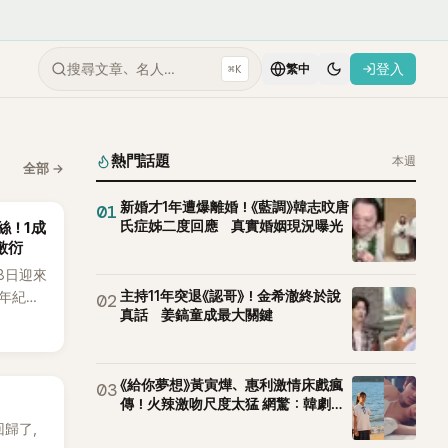
搜尋文章、名人…
登入
⌘K
繁中
熱門話題
本週
全部
→
新婚才1年遭爆離婚！《藍調》韓志旼唐
01
氏症姊二度回應 真實婚姻現況曝光
粉絲！1成
敷衍
月8日迎來
主持11年突退《認哥》！金希澈終於說
週年紀念
02
真話 姜鎬童成最大關鍵
到四人合
，當天將
e出席，
引發粉
《給你夢想》黃寅燁、惠利激情床戲瘋
03
傳！火辣激吻尺度太猛 網驚：韓劇太
敢拍
 回歸了，