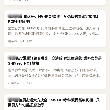
鴉、滑板等文化元素。雖然並非出身四大經紀公司，仍憑藉鮮
明的音樂風格，在海外尤其是歐美市場累積不少人氣，逐漸成
為第五代女團中極具辨識度的新生代代表之一。
熱議討論
韓娛熱議-繼太妍、HANRORO後！AKMU秀賢確定加盟J-
POP翻唱企劃
樂童音樂家（AKMU）的秀賢將作為第三位演唱者，加入目前
廣受歡迎的J-POP翻唱企劃。繼太妍和Hanroro之後，秀賢已
獲選為第三首翻唱歌曲的主唱，並於近期完成錄音。
2 天前
泡菜鄉民
韓星
黃晸珉77通電話錄音曝光！崩潰喊「拜託放過我」 爆料女曾是
SHINee、NCT站姐
南韓影帝黃晸珉近日深陷私生活爭議，經紀公司日前強硬表
示，網路爆料女子A某涉嫌長期跟蹤黃晸珉，已正式採取法律
行動。不過，A並未停止發聲，持續透過社群平台公開爆料，反
2 天前
江南美人
駁經紀公司的說法，強調兩人一直維持雙向聯繫，並非外界所
稱的單方面騷擾。如今，韓媒《Dispatch》再曝光雙方77通電話
的錄音內容，而A也首度承認自己過去曾是SHINee、NCT等偶
K-POP
遭閨蜜搶男友還大方成全！SISTAR孝琳親揭當年真相 只
像團體的「站姐」，事件持續延燒。
因對方「1句話」忍痛放手