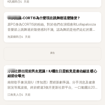
1 天前
K氏鄉民
登上Lollapalooza等國際大型音樂節，展現新生代男團的舞台
實力。
熱議討論
韓娛熱議-CORTIS為什麼現在跳舞都這麼隨便？
原PO身為CORTIS的粉絲，對於他們在演唱會和Lollapalooza
音樂節上跳舞過於隨便感到不滿，認為舞蹈是他們走紅的重要
原因，希望他們能更認真地表演。
1 天前
泡菜鄉民
廣告
韓星
才因社群出現前男友惹議！IU曬生日蛋糕竟是邊佑錫送 暖心
細節全曝光
南韓歌手兼演員IU（李知恩）歷經新劇爭議、分手消息及健康
狀況等風波後，終於睽違3個月更新社群平台，一口氣曬出20
張近況照，讓大批粉絲又驚又喜。其中，一張生日蛋糕照意外
1 天前
江南美人
掀起熱議，不僅送禮人的身分曝光，就連貼文背景音樂也被眼
尖網友發現暗藏玄機，在韓網引發兩波討論。