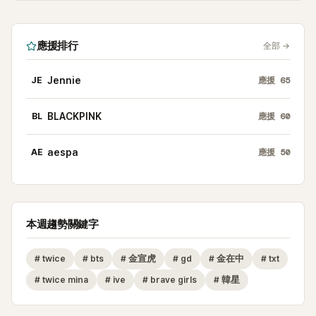
應援排行
全部
→
JE
Jennie
應援
65
BL
BLACKPINK
應援
60
AE
aespa
應援
50
本週趨勢關鍵字
#
twice
#
bts
#
金宣虎
#
gd
#
金在中
#
txt
#
twice mina
#
ive
#
brave girls
#
韓星