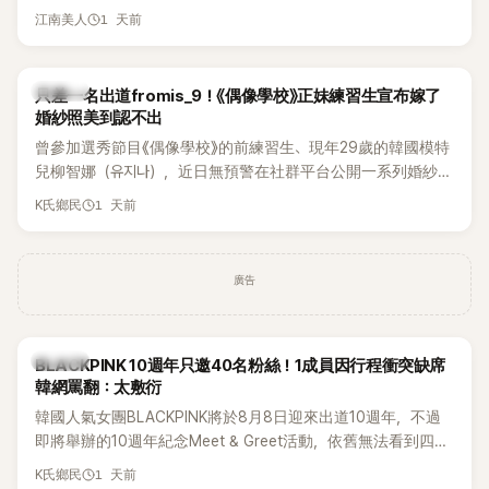
起踏上瑞士之旅，也讓粉絲紛紛好奇：「他們到底是怎麼認識
1 天前
江南美人
的？」
K-POP
只差一名出道fromis_9！《偶像學校》正妹練習生宣布嫁了
婚紗照美到認不出
曾參加選秀節目《偶像學校》的前練習生、現年29歲的韓國模特
兒柳智娜（유지나），近日無預警在社群平台公開一系列婚紗
照，親自宣布即將步入婚姻，消息曝光後讓不少曾追看節目的
1 天前
K氏鄉民
粉絲又驚又喜，紛紛送上祝福。
廣告
K-POP
BLACKPINK 10週年只邀40名粉絲！1成員因行程衝突缺席
韓網罵翻：太敷衍
韓國人氣女團BLACKPINK將於8月8日迎來出道10週年，不過
即將舉辦的10週年紀念Meet & Greet活動，依舊無法看到四人
合體。根據韓媒《MyDaily》7日報導，當天將由Jisoo（智秀）、
1 天前
K氏鄉民