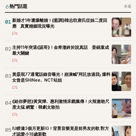
熱門話題
本週
新婚才1年遭爆離婚！《藍調》韓志旼唐氏症姊二度回
01
應 真實婚姻現況曝光
1
主持11年突退《認哥》！金希澈終於說真話 姜鎬童成
02
最大關鍵
1
黃晸珉77通電話錄音曝光！崩潰喊「拜託放過我」 爆料
03
女曾是SHINee、NCT站姐
1
《給你夢想》黃寅燁、惠利激情床戲瘋傳！火辣激吻尺
04
度太猛 網驚：韓劇太敢拍
1
IU睽違3個月更新IG！背景音樂竟是前男友的歌 對方
05
才認愛小18歲新歡