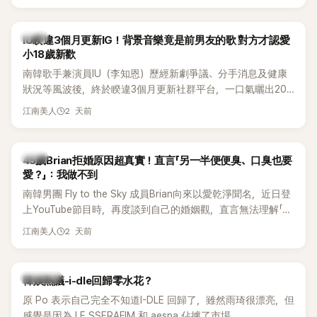
Rosé與Jennie出席，Lisa則因行程安排確定缺席，再度引發粉
絲熱議。
韓星
IU睽違3個月更新IG！背景音樂竟是前男友的歌 對方才認愛
小18歲新歡
南韓歌手兼演員IU（李知恩）歷經新劇爭議、分手消息及健康
狀況等風波後，終於睽違3個月更新社群平台，一口氣曬出20
張近況照，讓大批粉絲又驚又喜。不過，比起照片本身，更引
2 天前
江南美人
發熱議的是，她竟選用前男友張基河所屬樂團的歌曲作為背景
音樂，意外掀起韓網討論。
韓星
45歲Brian拒婚原因超真實！直言「另一半便便臭、口臭也要
愛？」：我做不到
南韓男團 Fly to the Sky 成員Brian向來以愛乾淨聞名，近日登
上YouTube節目時，再度談到自己的婚姻觀，直言無法理解「連
另一半的口臭、便便臭都要愛」這種說法，更大方表明自己是不
2 天前
江南美人
婚主義者，一番超直白發言掀起熱議。
熱議討論
韓娛熱議-i-dle回歸零水花？
原 Po 表示自己完全不知道I-DLE 回歸了，雖然雨琦很漂亮，但
感覺是因為 LE SSERAFIM 和 aespa 佔據了市場。