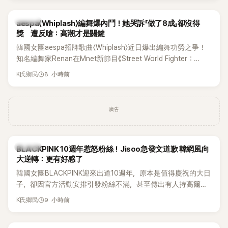
K-POP
aespa〈Whiplash〉編舞爆內鬥！她哭訴「做了8成」卻沒得
獎 遭反嗆：高潮才是關鍵
韓國女團aespa招牌歌曲〈Whiplash〉近日爆出編舞功勞之爭！
知名編舞家Renan在Mnet新節目《Street World Fighter：
Directors' War》預告中，公開談及自己在〈Whiplash〉編舞上的
8 小時前
K氏鄉民
貢獻，直言明明自己完成約8成舞蹈，2025 KOREA Awards「年
度編舞大賞」卻由Lachica拿走，讓她至今仍感到相當不平。
廣告
K-POP
BLACKPINK 10週年惹怒粉絲！Jisoo急發文道歉 韓網風向
大逆轉：更有好感了
韓國女團BLACKPINK迎來出道10週年，原本是值得慶祝的大日
子，卻因官方活動安排引發粉絲不滿，甚至傳出有人持高爾夫
球桿到YG娛樂大樓鬧事。Jisoo今（8日）也親自發文向BLINK
9 小時前
K氏鄉民
道歉，坦言這次紀念日「好像是充滿歉意的一天」。