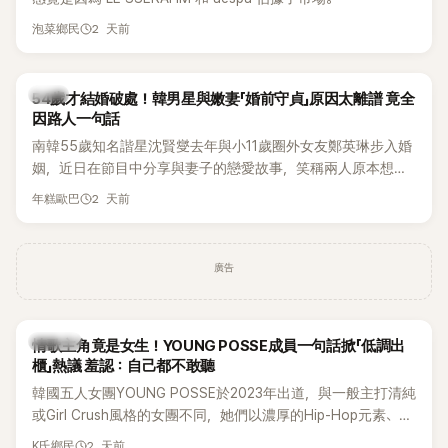
2 天前
泡菜鄉民
韓星
54歲才結婚破處！韓男星與嫩妻「婚前守貞」原因太離譜 竟全
因路人一句話
南韓55歲知名諧星沈賢燮去年與小11歲圈外女友鄭英琳步入婚
姻，近日在節目中分享與妻子的戀愛故事，笑稱兩人原本想享
受兩人世界，沒想到站在飯店門口時竟被路人認出，還一路替
2 天前
年糕歐巴
他們加油打氣，讓他害羞到最後直接放棄進飯店，意外成了婚
前一直堅守「婚前守貞」的原因之一。
廣告
K-POP
情歌主角竟是女生！YOUNG POSSE成員一句話掀「低調出
櫃」熱議 羞認：自己都不敢聽
韓國五人女團YOUNG POSSE於2023年出道，與一般主打清純
或Girl Crush風格的女團不同，她們以濃厚的Hip-Hop元素、自
創Rap及成員親自參與創作為特色，MV也融入美式街頭、塗
2 天前
K氏鄉民