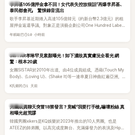
韓星
李昇基105億押金拿不回！女代表失控放狠話「再爆李昇基、
泰民都會死」 驚悚錄音流出
歌手李昇基近期捲入高達105億韓元（約新台幣2.3億元）的租
屋押金返還爭議，對象正是演藝企劃公司One Hundred Label
代表車佳媛(차가원)。如今事件再掀風波，YouTuber李鎮浩公開
10 小時前
年糕歐巴
一段與車佳媛過去的通話錄音，當中出現「李昇基身邊的人會全
部死掉」等激烈言論，引發外界譁然。
K-POP
SISTAR孝琳罕見素顏曝光！卸下濃妝真實膚況全看光 網
驚：根本20歲
女團SISTAR於2010年出道，由4位成員組成，憑藉〈Touch My
Body〉、〈Loving U〉、〈Shake It〉等一連串夏日神曲紅遍亞洲，
獲封「夏日女王」。不過，團體在出道滿7年後宣布解散，成員各
1 天前
K氏鄉民
自投入個人演藝事業。向來以性感火辣形象和強大舞台氣場著
稱的孝琳，近日在社群分享與「排球女王」金軟景聚餐的日常，
不僅展現兩人多年不變的好交情，她幾乎素顏入鏡的真實模
K-POP
男團成員聊天突冒18禁發言？竟喊「我要打手槍」嚇壞粉絲 真
樣，也意外掀起網友熱議。
相曝光超荒謬
韓國男團xikers是KQ娛樂於2023年推出的10人男團，也是
ATEEZ的師弟團，以高完成度舞台、充滿爆發力的表演及Hip-
Hop風格聞名，出道後迅速累積大批海內外粉絲，近年也陸續