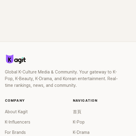
Global K-Culture Media & Community. Your gateway to K-
Pop, K-Beauty, K-Drama, and Korean entertainment. Real-
time rankings, news, and community.
COMPANY
NAVIGATION
About Kagit
首頁
K-Influencers
K-Pop
For Brands
K-Drama