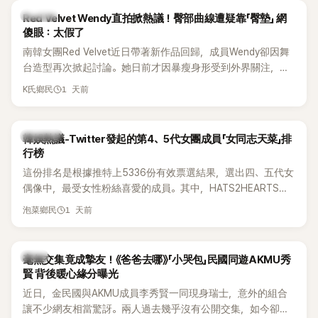
K-POP
Red Velvet Wendy直拍掀熱議！臀部曲線遭疑靠「臀墊」 網
傻眼：太假了
南韓女團Red Velvet近日帶著新作品回歸，成員Wendy卻因舞
台造型再次掀起討論。她日前才因暴瘦身形受到外界關注，又
被質疑在舞台上使用臀墊，如今最新打歌舞台曝光後，再度因
1 天前
K氏鄉民
身形比例引發熱議。
熱議討論
韓娛熱議-Twitter發起的第4、5代女團成員「女同志天菜」排
行榜
這份排名是根據推特上5336份有效票選結果，選出四、五代女
偶像中，最受女性粉絲喜愛的成員。其中，HATS2HEARTS成
員包攬了前三名，展現了她們在女性社群中的高人氣。
1 天前
泡菜鄉民
韓星
毫無交集竟成摯友！《爸爸去哪》「小哭包」民國同遊AKMU秀
賢 背後暖心緣分曝光
近日，金民國與AKMU成員李秀賢一同現身瑞士，意外的組合
讓不少網友相當驚訝。兩人過去幾乎沒有公開交集，如今卻一