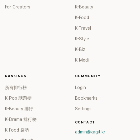
For Creators
K-Beauty
K-Food
K-Travel
K-Style
K-Biz
K-Medi
RANKINGS
COMMUNITY
所有排行榜
Login
K-Pop 話題榜
Bookmarks
K-Beauty 排行
Settings
K-Drama 排行榜
CONTACT
K-Food 趨勢
admin@kagit.kr