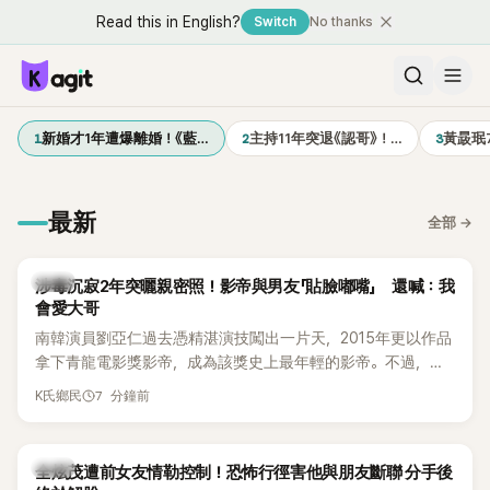
Read this in English?
Switch
No thanks
1
2
3
新婚才1年遭爆離婚！《藍…
主持11年突退《認哥》！…
黃晸珉
最新
全部
→
韓星
涉毒沉寂2年突曬親密照！影帝與男友「貼臉嘟嘴」 還喊：我
會愛大哥
南韓演員劉亞仁過去憑精湛演技闖出一片天，2015年更以作品
拿下青龍電影獎影帝，成為該獎史上最年輕的影帝。不過，他
2023年爆出涉毒風波後，演藝事業受到重創，後續又牽扯與男
7 分鐘前
K氏鄉民
性友人崔河那之間的相關爭議，近年幾乎淡出演藝圈，鮮少公
開露面。
韓星
全炫茂遭前女友情勒控制！恐怖行徑害他與朋友斷聯 分手後