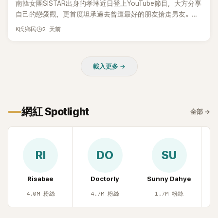
南韓女團SISTAR出身的孝琳近日登上YouTube節目，大方分享
自己的戀愛觀，更首度坦承過去曾遭最好的朋友搶走男友。她
表示，當時選擇瀟灑放手，但如果同樣的事情現在再發生，「我
2 天前
K氏鄉民
絕對不會坐視不管」，直率發言掀起熱議。
載入更多 →
網紅 Spotlight
全部
→
RI
DO
SU
Risabae
Doctorly
Sunny Dahye
H
4.0M
粉絲
4.7M
粉絲
1.7M
粉絲