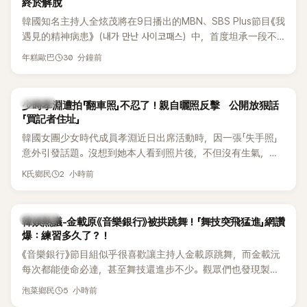
終於解脫
韓國知名主持人全炫茂將在9日播出的MBN、SBS Plus節目《我
遇見的精神病患》（내가 만난 사이코패스）中，首度坦承一段不
堪回首的戀愛經歷，自爆曾遭前女友過度控制，不僅走到哪都
30 分鐘前
年糕歐巴
得開視訊報備，最後甚至因此和朋友失去聯絡，分手後朋友的
一句「歡迎回來」，更讓他至今印象深刻。
K-POP
少時孝淵遭拍「翻車照」不忍了！親自曬照反擊 公開放狠話
「買記者住址」
韓國女團少女時代成員孝淵近日出席活動時，因一張「失手照」
意外引發話題。沒想到她本人看到照片後，不但沒有生氣，反
而親自把照片放上IG限時動態開玩笑，甚至幽默喊話要「買記者
2 小時前
K氏鄉民
的住址」，讓網友全笑翻。
熱議討論
韓娛熱議-金載原《音樂銀行》被拱跳舞！「舞技突飛猛進」網讚
爆：練習多久了？！
《音樂銀行》節目組似乎很喜歡讓主持人金載原跳舞，而金載沅
每次都能使命必達，甚至舞技還進步不少。觀眾們也發現製作
單位對此樂此不疲。
5 小時前
泡菜鄉民