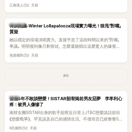
作品，躍升為韓劇新一代女神代表，不僅演技備受肯定，精緻
2 天前
江南美人
五官與清新空靈的氣質也擄獲大批粉絲。近日，她因分享一組
近況照意外掀起熱議，不是因為仙氣十足的美貌，而是藏在纖
細身材下的超狂背肌與肩膀線條，反差感十足，讓不少網友看
熱議討論
韓娛熱議-Winter Lollapalooza現場實力曝光！狠甩「對嘴」
傻直呼：「原來她身材這麼猛！」
質疑
她以穩定的現場演唱實力，直接平息了這段時間以來的「對嘴」
爭議。明明瘦到像只剩骨頭，怎麼還能唱出這麼驚人的爆發力
和音量？
2 天前
泡菜鄉民
廣告
韓星
整整5年不敢談戀愛！SISTAR韶宥揭前男友惡夢 李孝利心
疼：被男人傷慘了
南韓女團SISTAR出身的歌手韶宥近日登上JTBC戀愛談話節目
《戀愛戰爭》，罕見談及自己的感情生活，不僅坦言已經整整5
年沒有談戀愛，更首度透露空窗至今的原因，全與上一段戀情
2 天前
K氏鄉民