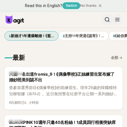
Read this in English?
Switch
No thanks
1
2
3
新婚才1年遭爆離婚！《藍…
主持11年突退《認哥》！…
《給你
最新
全部
→
K-POP
只差一名出道fromis_9！《偶像學校》正妹練習生宣布嫁了
婚紗照美到認不出
曾參加選秀節目《偶像學校》的前練習生、現年29歲的韓國模特
兒柳智娜（유지나），近日無預警在社群平台公開一系列婚紗
照，親自宣布即將步入婚姻，消息曝光後讓不少曾追看節目的
1 小時前
K氏鄉民
粉絲又驚又喜，紛紛送上祝福。
K-POP
BLACKPINK 10週年只邀40名粉絲！1成員因行程衝突缺席