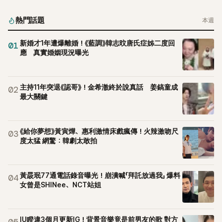
熱門話題
本週
新婚才1年遭爆離婚！《藍調》韓志旼唐氏症姊二度回
01
應 真實婚姻現況曝光
主持11年突退《認哥》！金希澈終於說真話 姜鎬童成
02
最大關鍵
《給你夢想》黃寅燁、惠利激情床戲瘋傳！火辣激吻尺
03
度太猛 網驚：韓劇太敢拍
黃晸珉77通電話錄音曝光！崩潰喊「拜託放過我」 爆料
04
女曾是SHINee、NCT站姐
IU睽違3個月更新IG！背景音樂竟是前男友的歌 對方