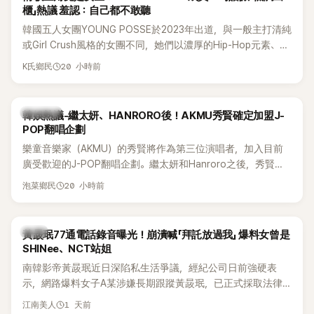
櫃」熱議 羞認：自己都不敢聽
韓國五人女團YOUNG POSSE於2023年出道，與一般主打清純
或Girl Crush風格的女團不同，她們以濃厚的Hip-Hop元素、自
創Rap及成員親自參與創作為特色，MV也融入美式街頭、塗
20 小時前
K氏鄉民
鴉、滑板等文化元素。雖然並非出身四大經紀公司，仍憑藉鮮
明的音樂風格，在海外尤其是歐美市場累積不少人氣，逐漸成
為第五代女團中極具辨識度的新生代代表之一。
熱議討論
韓娛熱議-繼太妍、HANRORO後！AKMU秀賢確定加盟J-
POP翻唱企劃
樂童音樂家（AKMU）的秀賢將作為第三位演唱者，加入目前
廣受歡迎的J-POP翻唱企劃。繼太妍和Hanroro之後，秀賢已
獲選為第三首翻唱歌曲的主唱，並於近期完成錄音。
20 小時前
泡菜鄉民
韓星
黃晸珉77通電話錄音曝光！崩潰喊「拜託放過我」 爆料女曾是
SHINee、NCT站姐
南韓影帝黃晸珉近日深陷私生活爭議，經紀公司日前強硬表
示，網路爆料女子A某涉嫌長期跟蹤黃晸珉，已正式採取法律
行動。不過，A並未停止發聲，持續透過社群平台公開爆料，反
1 天前
江南美人