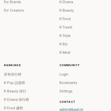
For Brands
K-Drama
For Creators
K-Beauty
K-Food
K-Travel
K-Style
K-Biz
K-Medi
RANKINGS
COMMUNITY
所有排行榜
Login
K-Pop 話題榜
Bookmarks
K-Beauty 排行
Settings
K-Drama 排行榜
CONTACT
K-Food 趨勢
admin@kagit.kr