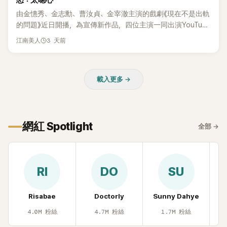
怒：太噁心
受網友喜愛，再度迎來事業第二春。
由金憓秀、金志勳、曹汝貞、金宰澈主演的戲劇《現在不是出軌
的問題》近日開播，為宣傳新作品，四位主演一同出演YouTube
節目，不料訪談中的一段發言卻意外掀起爭議。不少網友認
3 天前
江南美人
為，他將焦點放在金憓秀的身材，言論帶有「物化女性」意味，
引發大量批評。
載入更多 →
網紅 Spotlight
全部
→
RI
DO
SU
Risabae
Doctorly
Sunny Dahye
H
4.0M
粉絲
4.7M
粉絲
1.7M
粉絲