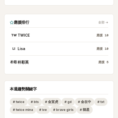
應援排行
全部
→
TW
TWICE
應援
10
LI
Lisa
應援
10
朴彩
朴彩英
應援
5
本週趨勢關鍵字
#
twice
#
bts
#
金宣虎
#
gd
#
金在中
#
txt
#
twice mina
#
ive
#
brave girls
#
韓星