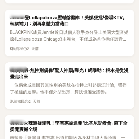
有關，一番真心告白讓現場來賓都相當震驚。
K-POP
Jennie登Lollapalooza壓軸慘翻車！美媒狠批「像唱KTV」
韓網補刀：別再拿體力當藉口
BLACKPINK成員Jennie近日以個人歌手身分登上美國大型音樂
節《Lollapalooza Chicago》主舞台，不僅成為首位擔任該音樂
節Headliner（壓軸主秀）的K-POP女SOLO歌手，寫下全新紀
2 天前
K氏鄉民
錄。然而，演出結束後卻掀起兩極評價，不僅現場歌唱實力遭
部分網友質疑，就連美國當地媒體也毫不留情給出負評，甚至
形容整場演出「就像一場豪華KTV」。
熱議討論
韓娛熱議-無性別偶像「驚人神顏」曝光！網暴動：根本是從漫
畫走出來
一位偶像成員因其無性別的美貌在推特上引起廣泛討論，獲得
了極佳的迴響。他不僅外型出眾，舞技也備受讚譽。
2 天前
泡菜鄉民
K-POP
身材太火辣遭疑隆乳！李智惠被逼開「比基尼記者會」 腋下全
攤開震撼全場
南韓歌手兼演員 李智惠 出道初期因為身材曲線太過搶眼，一