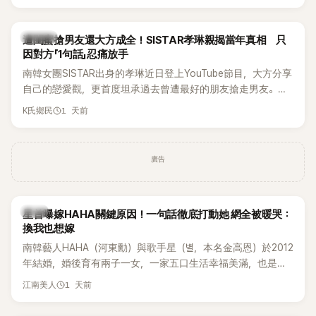
駁經紀公司的說法，強調兩人一直維持雙向聯繫，並非外界所
稱的單方面騷擾。如今，韓媒《Dispatch》再曝光雙方77通電話
的錄音內容，而A也首度承認自己過去曾是SHINee、NCT等偶
K-POP
遭閨蜜搶男友還大方成全！SISTAR孝琳親揭當年真相 只
像團體的「站姐」，事件持續延燒。
因對方「1句話」忍痛放手
南韓女團SISTAR出身的孝琳近日登上YouTube節目，大方分享
自己的戀愛觀，更首度坦承過去曾遭最好的朋友搶走男友。她
表示，當時選擇瀟灑放手，但如果同樣的事情現在再發生，「我
1 天前
K氏鄉民
絕對不會坐視不管」，直率發言掀起熱議。
廣告
韓星
星首曝嫁HAHA關鍵原因！一句話徹底打動她 網全被暖哭：
換我也想嫁
南韓藝人HAHA（河東勳）與歌手星（별，本名金高恩）於2012
年結婚，婚後育有兩子一女，一家五口生活幸福美滿，也是韓
國演藝圈公認的模範夫妻。近日，星首度公開當年決定嫁給
1 天前
江南美人
HAHA的關鍵原因，竟是一句讓她至今仍難忘的話，也成為她
點頭步入婚姻的最大理由。