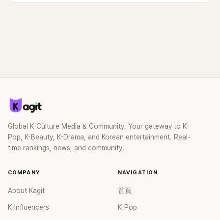
Global K-Culture Media & Community. Your gateway to K-
Pop, K-Beauty, K-Drama, and Korean entertainment. Real-
time rankings, news, and community.
COMPANY
NAVIGATION
About Kagit
首頁
K-Influencers
K-Pop