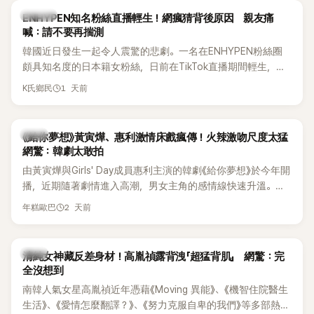
K-POP
ENHYPEN知名粉絲直播輕生！網瘋猜背後原因 親友痛
喊：請不要再揣測
韓國近日發生一起令人震驚的悲劇。一名在ENHYPEN粉絲圈
頗具知名度的日本籍女粉絲，日前在TikTok直播期間輕生，最
終不幸身亡，消息曝光後震驚韓網，也讓不少粉絲湧入社群平
1 天前
K氏鄉民
台哀悼。事發後，死者親友也陸續出面證實噩耗，並呼籲外界
停止揣測，盼逝者安息。
韓劇
《給你夢想》黃寅燁、惠利激情床戲瘋傳！火辣激吻尺度太猛
網驚：韓劇太敢拍
由黃寅燁與Girls' Day成員惠利主演的韓劇《給你夢想》於今年開
播，近期隨著劇情進入高潮，男女主角的感情線快速升溫。最
新播出的第8集不僅上演火辣吻戲，更接連出現床戲橋段，讓
2 天前
年糕歐巴
相關片段在網路上瘋傳，引發觀眾熱烈討論。
韓星
清純女神藏反差身材！高胤禎露背洩「超猛背肌」 網驚：完
全沒想到
南韓人氣女星高胤禎近年憑藉《Moving 異能》、《機智住院醫生
生活》、《愛情怎麼翻譯？》、《努力克服自卑的我們》等多部熱門