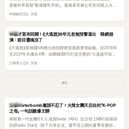
度被外界質疑「動過隆乳手術」，最後甚至被公司安排親上火
線，召開前所未見的「泳裝記者會」澄清。這場記者會後來還被
2 天前
年糕歐巴
韓國演藝圈點名為流傳至今的「三大記者會」之一。近日她在綜
藝節目中親口回憶這段「隆乳疑雲黑歷史」，話題再度被翻出來
熱議。 2日播出的 SBS 綜藝節目《我的經紀人太難搞－秘書
韓星
神童才宣布回歸！《大逃脫》8年元老無預警退出 韓網崩
鎮》，邀請同時兼顧工作與育兒的演藝圈代表「媽媽群」——李智
潰：節目靈魂沒了
惠、李賢怡、李恩亨，以第13位「My Star」身分登場，分享最真
《大逃脫》是韓國tvN推出的招牌密室逃脫實境綜藝，自2018年
實的生活日常。 節目一開始，李瑞鎮 率先與李智惠會合，兩人
至2021年共播出4季，由鄭鍾淵PD打造完整的「大逃脫宇宙
邊搭車邊聊天，氣氛輕鬆。聊到最近的新聞，李瑞鎮突然直球
（DTCU）」，憑藉燒腦劇情、電影級場景與龐大世界觀，累積
發問：「妳不是上新聞了？說妳去做整形？是人中縮短手術嗎？」
2 天前
江南美人
大批死忠粉絲，被譽為韓國最具代表性的密室逃脫綜藝之一。
一貫犀利又不留情的問法，讓現場瞬間笑成一片。對此，李智
惠也毫不閃躲，淡定接招，兩人鬥嘴默契十足。 話題接著一路
延燒到過去的爭議。李瑞鎮脫口補刀：「妳以前不是還在游泳池
廣告
開過記者會？」直接點名她當年的風波。李智惠聽了忍不住笑
說：「哥怎麼連這個都知道？」李瑞鎮則回嘴：「那時候新聞鬧那
麼大，不知道才奇怪吧。」一來一往，氣氛反而更加輕鬆。 談到
K-POP
沒被Waterbomb邀請不忍了！火辣女團天后自封「K-POP
當年情況，李智惠終於鬆口坦言，當時確實被質疑動過隆胸手
之母」 一句話酸爆主辦
術。她回憶：「拍了比基尼照片之後，就開始被說是不是去隆乳
南韓第一代女團S.E.S.成員Bada（바다）近日登上MBC綜藝節
了。」為了澄清誤會，她只好親自站出來說清楚。 李智惠進一步
目《Radio Star》，除了分享近況，還罕見公開向夏季音樂節
解釋，當時隆胸手術幾乎只有「腋下切開」一種方式，「所以我就