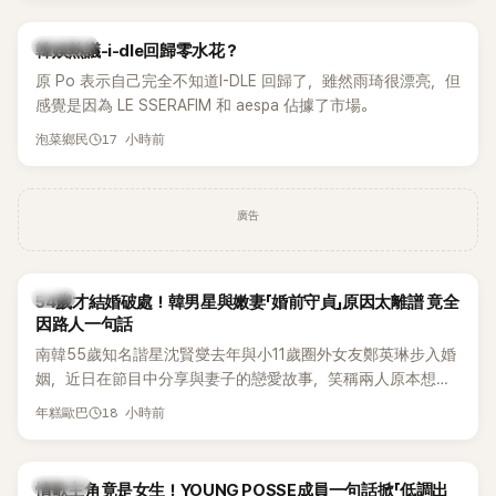
熱議討論
韓娛熱議-i-dle回歸零水花？
原 Po 表示自己完全不知道I-DLE 回歸了，雖然雨琦很漂亮，但
感覺是因為 LE SSERAFIM 和 aespa 佔據了市場。
17 小時前
泡菜鄉民
廣告
韓星
54歲才結婚破處！韓男星與嫩妻「婚前守貞」原因太離譜 竟全
因路人一句話
南韓55歲知名諧星沈賢燮去年與小11歲圈外女友鄭英琳步入婚
姻，近日在節目中分享與妻子的戀愛故事，笑稱兩人原本想享
受兩人世界，沒想到站在飯店門口時竟被路人認出，還一路替
18 小時前
年糕歐巴
他們加油打氣，讓他害羞到最後直接放棄進飯店，意外成了婚
前一直堅守「婚前守貞」的原因之一。
K-POP
情歌主角竟是女生！YOUNG POSSE成員一句話掀「低調出