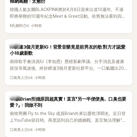
韓網罵翻：太敷衍
韓國人氣女團BLACKPINK將於8月8日迎來出道10週年，不過
即將舉辦的10週年紀念Meet & Greet活動，依舊無法看到四人
合體。根據韓媒《MyDaily》7日報導，當天將由Jisoo（智秀）、
3 小時前
K氏鄉民
Rosé與Jennie出席，Lisa則因行程安排確定缺席，再度引發粉
絲熱議。
韓星
IU睽違3個月更新IG！背景音樂竟是前男友的歌 對方才認愛
小18歲新歡
南韓歌手兼演員IU（李知恩）歷經新劇爭議、分手消息及健康
狀況等風波後，終於睽違3個月更新社群平台，一口氣曬出20
張近況照，讓大批粉絲又驚又喜。不過，比起照片本身，更引
16 小時前
江南美人
發熱議的是，她竟選用前男友張基河所屬樂團的歌曲作為背景
音樂，意外掀起韓網討論。
韓星
45歲Brian拒婚原因超真實！直言「另一半便便臭、口臭也要
愛？」：我做不到
南韓男團 Fly to the Sky 成員Brian向來以愛乾淨聞名，近日登
上YouTube節目時，再度談到自己的婚姻觀，直言無法理解「連
另一半的口臭、便便臭都要愛」這種說法，更大方表明自己是不
16 小時前
江南美人
婚主義者，一番超直白發言掀起熱議。