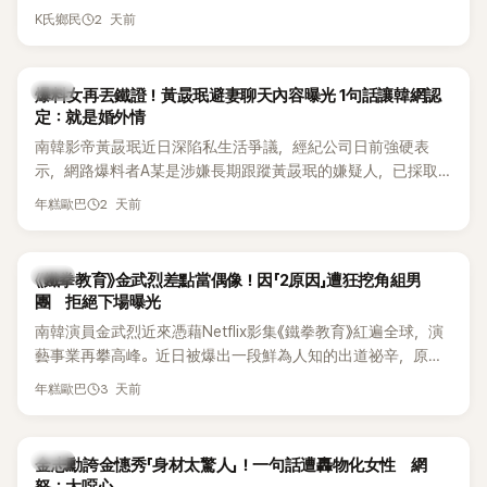
Waterbomb喊話，笑稱自己至今從未受邀演出，更幽默表示：
想，既然一直說我有做，那我乾脆把腋下給大家看，證明我根
2 天前
K氏鄉民
「我名字就叫『Bada（海）』，Waterbomb卻沒找我，這根本只
本沒動過。」一句話說完，全場瞬間炸鍋，來賓又驚又笑。 事實
是懂了皮毛。」一番話笑翻全場，也引發網友熱議。
上，早在 2006 年，李智惠就為了證明自己沒有「隆乳」，真的
召開了一場泳裝記者招待會。當時她穿著比基尼站在一排攝影
韓星
爆料女再丟鐵證！黃晸珉避妻聊天內容曝光 1句話讓韓網認
機前，面對媒體擺出各種姿勢，畫面至今仍被網友津津樂道。
定：就是婚外情
這段為平息爭議、直接公開腋下畫面自證清白的往事再度被提
南韓影帝黃晸珉近日深陷私生活爭議，經紀公司日前強硬表
起，節目現場立刻充滿驚呼聲與笑聲，也再次讓人見識到她面
示，網路爆料者A某是涉嫌長期跟蹤黃晸珉的嫌疑人，已採取
對流言時「豁出去」的直率性格。其實她過去也曾在 SBS 節目
法律行動。不過，A某並未因此停止發聲，5日再度透過社群平
《脫掉鞋子恢單4Men》 中，親自公開那張當年引發話題的「腋下
2 天前
年糕歐巴
台公開更多內容，反駁經紀公司的說法，強調兩人的聯繫一直
比基尼照」，再次重提這段至今仍被粉絲視為黑歷史代表作的事
都是「雙向互動」，並非外界所稱的單方面騷擾。
件。 回顧李智惠的演藝路，她於 1998 年以混聲團體 S#arp 成
員身分出道，該團在 2000 年代初期紅極一時，由李智惠、徐
韓星
《鐵拳教育》金武烈差點當偶像！因「2原因」遭狂挖角組男
智英兩位女成員，以及張錫炫、Chris Kim 兩位男成員組成。不
團 拒絕下場曝光
過後來爆出長達四年的團內霸凌風波，甚至傳出徐智英母親對
南韓演員金武烈近來憑藉Netflix影集《鐵拳教育》紅遍全球，演
李智惠言語辱罵、動手等爭議，最終團體於 2002 年解散。 團
藝事業再攀高峰。近日被爆出一段鮮為人知的出道祕辛，原來
體解散後，李智惠轉型 solo，靠著綜藝與歌唱實力持續活躍演
他當年差點不是以演員身分出道，而是成為男團偶像的一員。
3 天前
年糕歐巴
藝圈。據悉，她當年能加入 S#arp，也與 李尚敏 的賞識有關。
感情方面，李智惠於 2017 年與圈外男友結婚，婚後育有兩個
女兒，一家四口生活幸福美滿。如今除了持續活躍於綜藝節
韓星
金志勳誇金憓秀「身材太驚人」！一句話遭轟物化女性 網
目，她經營的 YouTube 頻道也即將突破百萬訂閱，近年內容深