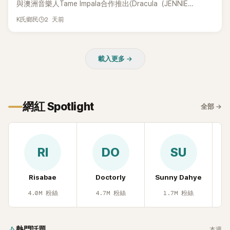
與澳洲音樂人Tame Impala合作推出〈Dracula（JENNIE
Remix）〉的幕後故事，沒想到她一句關於「共同朋友」的回答，
2 天前
K氏鄉民
竟再次引發外界對她與BTS成員V緋聞的討論。
載入更多 →
網紅 Spotlight
全部
→
RI
DO
SU
Risabae
Doctorly
Sunny Dahye
H
4.0M
粉絲
4.7M
粉絲
1.7M
粉絲
熱門話題
本週