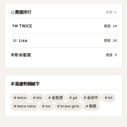
應援排行
全部
→
TW
TWICE
應援
10
LI
Lisa
應援
10
朴彩
朴彩英
應援
5
本週趨勢關鍵字
#
twice
#
bts
#
金宣虎
#
gd
#
金在中
#
txt
#
twice mina
#
ive
#
brave girls
#
韓星