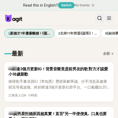
Read this in English?
Switch
No thanks
1
2
3
新婚才1年遭爆離婚！《藍…
主持11年突退《認哥》！…
《給你
最新
全部
→
韓星
IU睽違3個月更新IG！背景音樂竟是前男友的歌 對方才認愛
小18歲新歡
南韓歌手兼演員IU（李知恩）歷經新劇爭議、分手消息及健康
狀況等風波後，終於睽違3個月更新社群平台，一口氣曬出20
張近況照，讓大批粉絲又驚又喜。不過，比起照片本身，更引
8 小時前
江南美人
發熱議的是，她竟選用前男友張基河所屬樂團的歌曲作為背景
音樂，意外掀起韓網討論。
韓星
45歲男星拒婚原因超真實！直言「另一半便便臭、口臭也要