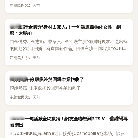
體解散後，李智惠轉型 solo，靠著綜藝與歌唱實力持續活躍演
他當年差點不是以演員身分出道，而是成為男團偶像的一員。
2 天前
年糕歐巴
藝圈。據悉，她當年能加入 S#arp，也與 李尚敏 的賞識有關。
感情方面，李智惠於 2017 年與圈外男友結婚，婚後育有兩個
女兒，一家四口生活幸福美滿。如今除了持續活躍於綜藝節
韓星
金志勳誇金憓秀「身材太驚人」！一句話遭轟物化女性 網
目，她經營的 YouTube 頻道也即將突破百萬訂閱，近年內容深
怒：太噁心
受網友喜愛，再度迎來事業第二春。
由金憓秀、金志勳、曹汝貞、金宰澈主演的戲劇《現在不是出軌
的問題》近日開播，為宣傳新作品，四位主演一同出演YouTube
節目，不料訪談中的一段發言卻意外掀起爭議。不少網友認
2 天前
江南美人
為，他將焦點放在金憓秀的身材，言論帶有「物化女性」意味，
引發大量批評。
熱議討論
韓娛熱議-徐康俊終於回歸本業拍劇了
韓娛熱議-徐康俊終於回歸本業拍劇了
2 天前
泡菜鄉民
K-POP
Jennie一句話掀全網瘋猜！網友全聯想到BTS V 舊緋聞再
被翻出
BLACKPINK成員Jennie近日接受《Cosmopolitan》專訪，談及