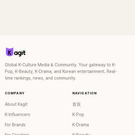
Global K-Culture Media & Community. Your gateway to K-
Pop, K-Beauty, K-Drama, and Korean entertainment. Real-
time rankings, news, and community.
COMPANY
NAVIGATION
About Kagit
首頁
K-Influencers
K-Pop
For Brands
K-Drama