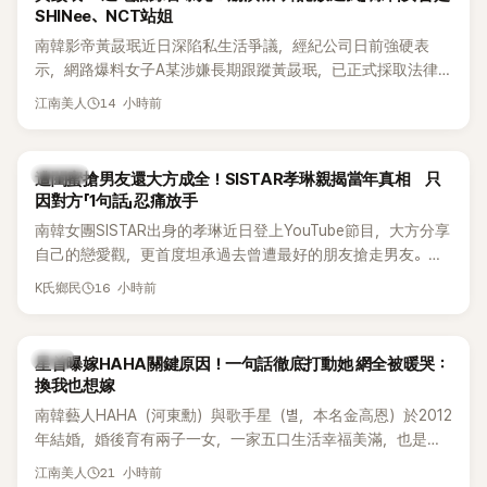
SHINee、NCT站姐
南韓影帝黃晸珉近日深陷私生活爭議，經紀公司日前強硬表
示，網路爆料女子A某涉嫌長期跟蹤黃晸珉，已正式採取法律
行動。不過，A並未停止發聲，持續透過社群平台公開爆料，反
14 小時前
江南美人
駁經紀公司的說法，強調兩人一直維持雙向聯繫，並非外界所
稱的單方面騷擾。如今，韓媒《Dispatch》再曝光雙方77通電話
的錄音內容，而A也首度承認自己過去曾是SHINee、NCT等偶
K-POP
遭閨蜜搶男友還大方成全！SISTAR孝琳親揭當年真相 只
像團體的「站姐」，事件持續延燒。
因對方「1句話」忍痛放手
南韓女團SISTAR出身的孝琳近日登上YouTube節目，大方分享
自己的戀愛觀，更首度坦承過去曾遭最好的朋友搶走男友。她
表示，當時選擇瀟灑放手，但如果同樣的事情現在再發生，「我
16 小時前
K氏鄉民
絕對不會坐視不管」，直率發言掀起熱議。
韓星
星首曝嫁HAHA關鍵原因！一句話徹底打動她 網全被暖哭：
換我也想嫁
南韓藝人HAHA（河東勳）與歌手星（별，本名金高恩）於2012
年結婚，婚後育有兩子一女，一家五口生活幸福美滿，也是韓
國演藝圈公認的模範夫妻。近日，星首度公開當年決定嫁給
21 小時前
江南美人