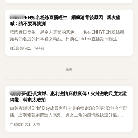
HAHA的關鍵原因，竟是一句讓她至今仍難忘的話，也成為她
點頭步入婚姻的最大理由。
K-POP
ENHYPEN知名粉絲直播輕生！網瘋猜背後原因 親友痛
喊：請不要再揣測
韓國近日發生一起令人震驚的悲劇。一名在ENHYPEN粉絲圈
頗具知名度的日本籍女粉絲，日前在TikTok直播期間輕生，最
終不幸身亡，消息曝光後震驚韓網，也讓不少粉絲湧入社群平
21 小時前
K氏鄉民
台哀悼。事發後，死者親友也陸續出面證實噩耗，並呼籲外界
停止揣測，盼逝者安息。
廣告
韓劇
《給你夢想》黃寅燁、惠利激情床戲瘋傳！火辣激吻尺度太猛
網驚：韓劇太敢拍
由黃寅燁與Girls' Day成員惠利主演的韓劇《給你夢想》於今年開
播，近期隨著劇情進入高潮，男女主角的感情線快速升溫。最
新播出的第8集不僅上演火辣吻戲，更接連出現床戲橋段，讓
1 天前
年糕歐巴
相關片段在網路上瘋傳，引發觀眾熱烈討論。