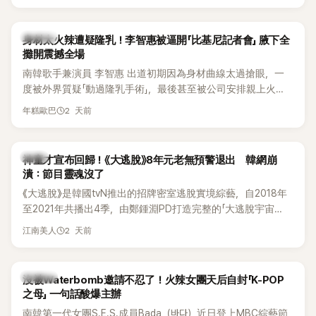
K-POP
身材太火辣遭疑隆乳！李智惠被逼開「比基尼記者會」 腋下全
攤開震撼全場
南韓歌手兼演員 李智惠 出道初期因為身材曲線太過搶眼，一
度被外界質疑「動過隆乳手術」，最後甚至被公司安排親上火
線，召開前所未見的「泳裝記者會」澄清。這場記者會後來還被
2 天前
年糕歐巴
韓國演藝圈點名為流傳至今的「三大記者會」之一。近日她在綜
藝節目中親口回憶這段「隆乳疑雲黑歷史」，話題再度被翻出來
熱議。 2日播出的 SBS 綜藝節目《我的經紀人太難搞－秘書
韓星
神童才宣布回歸！《大逃脫》8年元老無預警退出 韓網崩
鎮》，邀請同時兼顧工作與育兒的演藝圈代表「媽媽群」——李智
潰：節目靈魂沒了
惠、李賢怡、李恩亨，以第13位「My Star」身分登場，分享最真
《大逃脫》是韓國tvN推出的招牌密室逃脫實境綜藝，自2018年
實的生活日常。 節目一開始，李瑞鎮 率先與李智惠會合，兩人
至2021年共播出4季，由鄭鍾淵PD打造完整的「大逃脫宇宙
邊搭車邊聊天，氣氛輕鬆。聊到最近的新聞，李瑞鎮突然直球
（DTCU）」，憑藉燒腦劇情、電影級場景與龐大世界觀，累積
發問：「妳不是上新聞了？說妳去做整形？是人中縮短手術嗎？」
2 天前
江南美人
大批死忠粉絲，被譽為韓國最具代表性的密室逃脫綜藝之一。
一貫犀利又不留情的問法，讓現場瞬間笑成一片。對此，李智
惠也毫不閃躲，淡定接招，兩人鬥嘴默契十足。 話題接著一路
延燒到過去的爭議。李瑞鎮脫口補刀：「妳以前不是還在游泳池
K-POP
沒被Waterbomb邀請不忍了！火辣女團天后自封「K-POP
開過記者會？」直接點名她當年的風波。李智惠聽了忍不住笑
之母」 一句話酸爆主辦
說：「哥怎麼連這個都知道？」李瑞鎮則回嘴：「那時候新聞鬧那
南韓第一代女團S.E.S.成員Bada（바다）近日登上MBC綜藝節