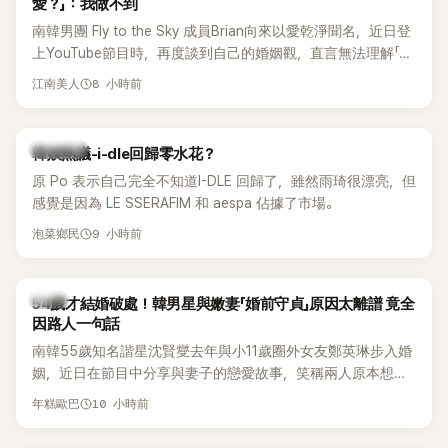
愛？」：我做不到
南韓男團 Fly to the Sky 成員Brian向來以愛乾淨聞名，近日登
上YouTube節目時，再度談到自己的婚姻觀，直言無法理解「連
另一半的口臭、便便臭都要愛」這種說法，更大方表明自己是不
8 小時前
江南美人
婚主義者，一番超直白發言掀起熱議。
熱議討論
韓娛熱議-i-dle回歸零水花？
原 Po 表示自己完全不知道I-DLE 回歸了，雖然雨琦很漂亮，但
感覺是因為 LE SSERAFIM 和 aespa 佔據了市場。
9 小時前
泡菜鄉民
韓星
54歲才結婚破處！韓男星與嫩妻「婚前守貞」原因太離譜 竟全
因路人一句話
南韓55歲知名諧星沈賢燮去年與小11歲圈外女友鄭英琳步入婚
姻，近日在節目中分享與妻子的戀愛故事，笑稱兩人原本想享
受兩人世界，沒想到站在飯店門口時竟被路人認出，還一路替
10 小時前
年糕歐巴
他們加油打氣，讓他害羞到最後直接放棄進飯店，意外成了婚
前一直堅守「婚前守貞」的原因之一。