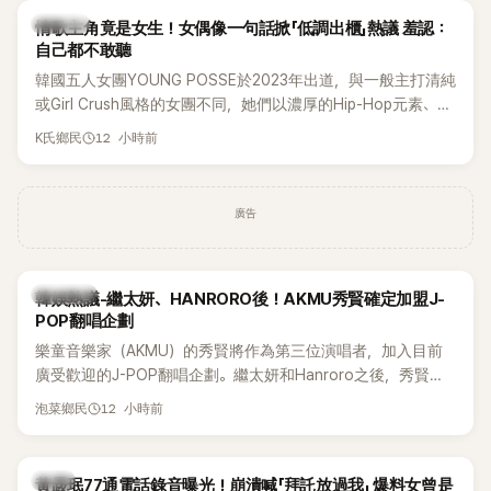
K-POP
情歌主角竟是女生！女偶像一句話掀「低調出櫃」熱議 羞認：
自己都不敢聽
韓國五人女團YOUNG POSSE於2023年出道，與一般主打清純
或Girl Crush風格的女團不同，她們以濃厚的Hip-Hop元素、自
創Rap及成員親自參與創作為特色，MV也融入美式街頭、塗
12 小時前
K氏鄉民
鴉、滑板等文化元素。雖然並非出身四大經紀公司，仍憑藉鮮
明的音樂風格，在海外尤其是歐美市場累積不少人氣，逐漸成
為第五代女團中極具辨識度的新生代代表之一。
廣告
熱議討論
韓娛熱議-繼太妍、HANRORO後！AKMU秀賢確定加盟J-
POP翻唱企劃
樂童音樂家（AKMU）的秀賢將作為第三位演唱者，加入目前
廣受歡迎的J-POP翻唱企劃。繼太妍和Hanroro之後，秀賢已
獲選為第三首翻唱歌曲的主唱，並於近期完成錄音。
12 小時前
泡菜鄉民
韓星
黃晸珉77通電話錄音曝光！崩潰喊「拜託放過我」 爆料女曾是