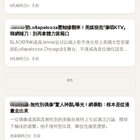
年沒有談戀愛，更首度透露空窗至今的原因，全與上一段戀情
1 天前
K氏鄉民
有關，一番真心告白讓現場來賓都相當震驚。
K-POP
Jennie登Lollapalooza壓軸慘翻車！美媒狠批「像唱KTV」
韓網補刀：別再拿體力當藉口
BLACKPINK成員Jennie近日以個人歌手身分登上美國大型音樂
節《Lollapalooza Chicago》主舞台，不僅成為首位擔任該音樂
節Headliner（壓軸主秀）的K-POP女SOLO歌手，寫下全新紀
1 天前
K氏鄉民
錄。然而，演出結束後卻掀起兩極評價，不僅現場歌唱實力遭
部分網友質疑，就連美國當地媒體也毫不留情給出負評，甚至
形容整場演出「就像一場豪華KTV」。
廣告
熱議討論
韓娛熱議-無性別偶像「驚人神顏」曝光！網暴動：根本是從漫
畫走出來
一位偶像成員因其無性別的美貌在推特上引起廣泛討論，獲得
了極佳的迴響。他不僅外型出眾，舞技也備受讚譽。
2 天前
泡菜鄉民