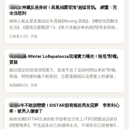
韓星
清純女神藏反差身材！高胤禎露背洩「超猛背肌」 網驚：完
全沒想到
南韓人氣女星高胤禎近年憑藉《Moving 異能》、《機智住院醫生
生活》、《愛情怎麼翻譯？》、《努力克服自卑的我們》等多部熱門
作品，躍升為韓劇新一代女神代表，不僅演技備受肯定，精緻
1 天前
江南美人
五官與清新空靈的氣質也擄獲大批粉絲。近日，她因分享一組
近況照意外掀起熱議，不是因為仙氣十足的美貌，而是藏在纖
細身材下的超狂背肌與肩膀線條，反差感十足，讓不少網友看
熱議討論
韓娛熱議-Winter Lollapalooza現場實力曝光！狠甩「對嘴」
傻直呼：「原來她身材這麼猛！」
質疑
她以穩定的現場演唱實力，直接平息了這段時間以來的「對嘴」
爭議。明明瘦到像只剩骨頭，怎麼還能唱出這麼驚人的爆發力
和音量？
1 天前
泡菜鄉民
韓星
整整5年不敢談戀愛！SISTAR韶宥揭前男友惡夢 李孝利心
疼：被男人傷慘了
南韓女團SISTAR出身的歌手韶宥近日登上JTBC戀愛談話節目
《戀愛戰爭》，罕見談及自己的感情生活，不僅坦言已經整整5