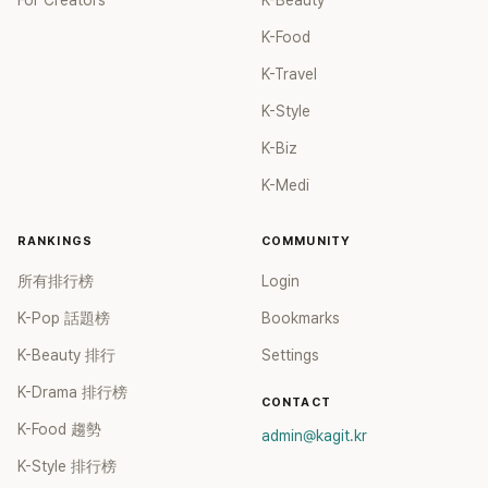
For Creators
K-Beauty
K-Food
K-Travel
K-Style
K-Biz
K-Medi
RANKINGS
COMMUNITY
所有排行榜
Login
K-Pop 話題榜
Bookmarks
K-Beauty 排行
Settings
K-Drama 排行榜
CONTACT
K-Food 趨勢
admin@kagit.kr
K-Style 排行榜