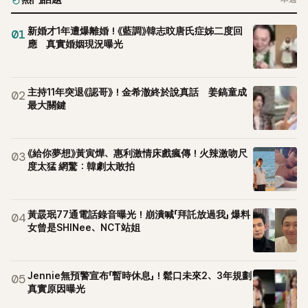
新婚才1年遭爆離婚！《藍調》韓志旼唐氏症姊二度回
01
應 真實婚姻現況曝光
主持11年突退《認哥》！金希澈終於說真話 姜鎬童成
02
最大關鍵
《給你夢想》黃寅燁、惠利激情床戲瘋傳！火辣激吻尺
03
度太猛 網驚：韓劇太敢拍
黃晸珉77通電話錄音曝光！崩潰喊「拜託放過我」 爆料
04
女曾是SHINee、NCT站姐
Jennie無預警宣布「暫時休息」！鬆口未來2、3年規劃
05
真實原因曝光