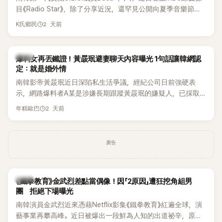
麼大，不知道才奇怪吧。」一來一往，氣氛反而更加輕鬆。 談到
目《Radio Star》，除了分享近況，還罕見公開向夏季音樂節
當年情況，李智惠終於鬆口坦言，當時確實被質疑動過隆胸手
Waterbomb喊話，笑稱自己至今從未受邀演出，更幽默表示：
2 天前
K氏鄉民
術。她回憶：「拍了比基尼照片之後，就開始被說是不是去隆乳
「我名字就叫『Bada（海）』，Waterbomb卻沒找我，這根本只
了。」為了澄清誤會，她只好親自站出來說清楚。 李智惠進一步
是懂了皮毛。」一番話笑翻全場，也引發網友熱議。
解釋，當時隆胸手術幾乎只有「腋下切開」一種方式，「所以我就
韓星
想，既然一直說我有做，那我乾脆把腋下給大家看，證明我根
爆料女再丟鐵證！黃晸珉避妻聊天內容曝光 1句話讓韓網認
定：就是婚外情
本沒動過。」一句話說完，全場瞬間炸鍋，來賓又驚又笑。 事實
上，早在 2006 年，李智惠就為了證明自己沒有「隆乳」，真的
南韓影帝黃晸珉近日深陷私生活爭議，經紀公司日前強硬表
召開了一場泳裝記者招待會。當時她穿著比基尼站在一排攝影
示，網路爆料者A某是涉嫌長期跟蹤黃晸珉的嫌疑人，已採取
機前，面對媒體擺出各種姿勢，畫面至今仍被網友津津樂道。
法律行動。不過，A某並未因此停止發聲，5日再度透過社群平
2 天前
年糕歐巴
這段為平息爭議、直接公開腋下畫面自證清白的往事再度被提
台公開更多內容，反駁經紀公司的說法，強調兩人的聯繫一直
起，節目現場立刻充滿驚呼聲與笑聲，也再次讓人見識到她面
都是「雙向互動」，並非外界所稱的單方面騷擾。
對流言時「豁出去」的直率性格。其實她過去也曾在 SBS 節目
廣告
《脫掉鞋子恢單4Men》 中，親自公開那張當年引發話題的「腋下
比基尼照」，再次重提這段至今仍被粉絲視為黑歷史代表作的事
件。 回顧李智惠的演藝路，她於 1998 年以混聲團體 S#arp 成
員身分出道，該團在 2000 年代初期紅極一時，由李智惠、徐
韓星
《鐵拳教育》金武烈差點當偶像！因「2原因」遭狂挖角組男
智英兩位女成員，以及張錫炫、Chris Kim 兩位男成員組成。不
團 拒絕下場曝光
過後來爆出長達四年的團內霸凌風波，甚至傳出徐智英母親對
南韓演員金武烈近來憑藉Netflix影集《鐵拳教育》紅遍全球，演
李智惠言語辱罵、動手等爭議，最終團體於 2002 年解散。 團
藝事業再攀高峰。近日被爆出一段鮮為人知的出道祕辛，原來