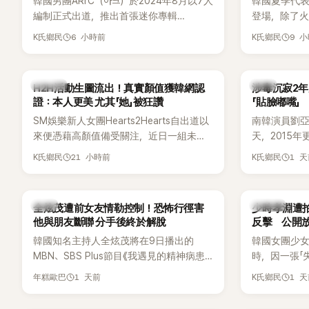
韓國男團ARrC（아크）於2024年8月以7人
韓國夏季代表性
編制正式出道，推出首張迷你專輯
登場，除了
《AR^C》，期間歷經2次成員陣容變動，最
型也經常成
6 小時前
9 
K氏鄉民
K氏鄉民
後一張作品則是2025年11月推出的
「Waterbom
〈Skiid〉。沒想到出道不到2年，所屬公司
過去包括泫雅、
MYSTIC STORY便在2026年6月23日宣布
成員及權恩
K-POP
韓星
H2H活動生圖流出！真實顏值獲韓網認
涉毒沉寂2
結束ARrC的團體活動，7名成員未來將各
起熱烈討論
證：本人更美 尤其「她」被狂讚
「貼臉嘟嘴」
自發展，消息一出也讓粉絲相當錯愕。
SM娛樂新人女團Hearts2Hearts自出道以
南韓演員劉
來便憑藉高顏值備受關注，近日一組未經
天，2015
修圖的現場照片在韓網瘋傳，再度掀起熱
帝，成為該
21 小時前
1 
K氏鄉民
K氏鄉民
烈討論，不少看過本人的網友更直呼：「真
他2023年
人比照片還漂亮！」
重創，後續
的相關爭議
韓星
K-POP
全炫茂遭前女友情勒控制！恐怖行徑害
少時孝淵遭拍
公開露面。
他與朋友斷聯 分手後終於解脫
反擊 公開放
韓國知名主持人全炫茂將在9日播出的
韓國女團少
MBN、SBS Plus節目《我遇見的精神病患》
時，因一張「
（내가 만난 사이코패스）中，首度坦承一段
她本人看到
1 天前
1 
年糕歐巴
K氏鄉民
不堪回首的戀愛經歷，自爆曾遭前女友過
親自把照片放
度控制，不僅走到哪都得開視訊報備，最
幽默喊話要「