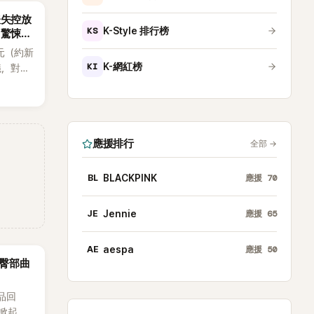
表失控放
KS
K-Style 排行榜
 驚悚錄
元（約新
KI
K-網紅榜
議，對象
bel代
波，
媛過去的
的人會全
應援排行
全部
→
然。
BL
BLACKPINK
應援
70
JE
Jennie
應援
65
AE
aespa
應援
50
議！臀部曲
作品回
次掀起討