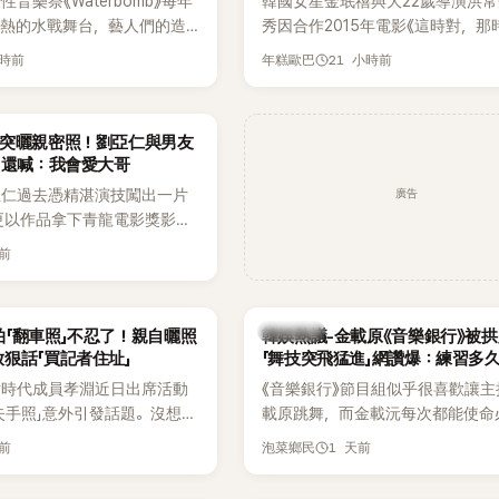
音樂祭《Waterbomb》每年
韓國女星金珉禧與大22歲導演洪
火熱的水戰舞台，藝人們的造
秀因合作2015年電影《這時對，那
為話題，甚至因此誕生不少
出愛火，兩人不倫戀曝光後一路交
小時前
21 小時前
年糕歐巴
b女神」、「Waterbomb男神」。
今，戀情已持續近10年，並於去年
宣美、請夏、BLACKPINK
人的兒子。金珉禧也將透過洪常秀
妃等人，都曾憑藉性感舞台掀
新片《無處安放我的眼睛》（暫譯，
年突曬親密照！劉亞仁與男友
。
Nowhere To Lay My Eyes）
 還喊：我會愛大哥
幕，這也是她產後首度以演員身分
廣告
亞仁過去憑精湛演技闖出一片
不過，新片尚未上映，她9年前電
年更以作品拿下青龍電影獎影
句台詞卻突然被韓網翻出，意外再
獎史上最年輕的影帝。不過，
熱議。
天前
爆出涉毒風波後，演藝事業受到
又牽扯與男性友人崔河那之間
，近年幾乎淡出演藝圈，鮮少
熱議討論
「翻車照」不忍了！親自曬照
韓娛熱議-金載原《音樂銀行》被
狠話「買記者住址」
「舞技突飛猛進」網讚爆：練習多
女時代成員孝淵近日出席活動
《音樂銀行》節目組似乎很喜歡讓主
失手照」意外引發話題。沒想到
載原跳舞，而金載沅每次都能使命
照片後，不但沒有生氣，反而
甚至舞技還進步不少。觀眾們也發
天前
1 天前
泡菜鄉民
上IG限時動態開玩笑，甚至
單位對此樂此不疲。
買記者的住址」，讓網友全笑