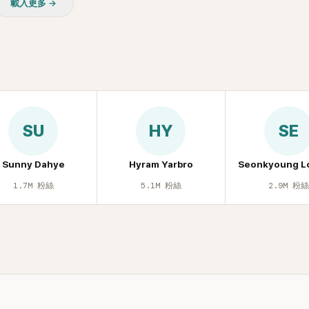
載入更多 →
掀起韓網討論。
SU
HY
SE
Sunny Dahye
Hyram Yarbro
Seonkyoung L
1.7M
粉絲
5.1M
粉絲
2.9M
粉