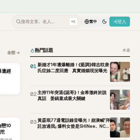
搜尋文章、名人…
登入
⌘K
繁中
熱門話題
本週
全部
→
新婚才1年遭爆離婚！《藍調》韓志旼唐
01
氏症姊二度回應 真實婚姻現況曝光
爆遭經
主持11年突退《認哥》！金希澈終於說
02
真話 姜鎬童成最大關鍵
黃晸珉77通電話錄音曝光！崩潰喊「拜
03
戀10
託放過我」 爆料女曾是SHINee、NCT
遭挖
站姐