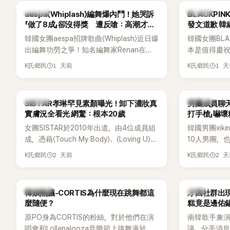
後甚至因此和朋友失去聯絡，分手後朋友
翻。
K-POP
K-POP
aespa〈Whiplash〉編舞爆內鬥！她哭訴
BLACKPI
的一句「歡迎回來」，更讓他至今印象深刻。
「做了8成」卻沒得獎 遭反嗆：高潮才是
發文道歉 
關鍵
韓國女團aespa招牌歌曲〈Whiplash〉近日爆
韓國女團BLA
出編舞功勞之爭！知名編舞家Renan在
本是值得慶
Mnet新節目《Street World Fighter：
排引發粉絲
1 天前
1 
K氏鄉民
K氏鄉民
Directors' War》預告中，公開談及自己在
球桿到YG娛樂
〈Whiplash〉編舞上的貢獻，直言明明自己
也親自發文向
完成約8成舞蹈，2025 KOREA Awards「年
「好像是充滿
K-POP
K-POP
SISTAR孝琳罕見素顏曝光！卸下濃妝真
男團成員聊天
度編舞大賞」卻由Lachica拿走，讓她至今
實膚況全看光 網驚：根本20歲
打手槍」嚇壞
仍感到相當不平。
女團SISTAR於2010年出道，由4位成員組
韓國男團xik
成，憑藉〈Touch My Body〉、〈Loving U〉、
10人男團，
〈Shake It〉等一連串夏日神曲紅遍亞洲，獲
成度舞台、充
2 天前
2 
K氏鄉民
K氏鄉民
封「夏日女王」。不過，團體在出道滿7年後
風格聞名，
宣布解散，成員各自投入個人演藝事業。
絲，近年也陸續
向來以性感火辣形象和強大舞台氣場著稱
大型音樂節
熱議討論
韓星
韓娛熱議-CORTIS為什麼現在跳舞都這
才因社群出現
的孝琳，近日在社群分享與「排球女王」金軟
力。
麼隨便？
糕竟是邊佑
景聚餐的日常，不僅展現兩人多年不變的
原PO身為CORTIS的粉絲，對於他們在演
南韓歌手兼演
好交情，她幾乎素顏入鏡的真實模樣，也
唱會和Lollapalooza音樂節上跳舞過於隨
議、分手消
意外掀起網友熱議。