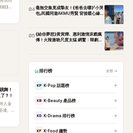
常秀洪尚
時錯》擦
毫無交集竟成摯友！《爸爸去哪》「小哭
04
往至
包」民國同遊AKMU秀賢 背後暖心緣分
曝光
迎來兩
執導的
《給你夢想》黃寅燁、惠利激情床戲瘋
05
正式回歸大銀
傳！火辣激吻尺度太猛 網驚：韓劇太
敢拍
復出。
影中的一
度掀起
排行榜
全部
→
KP
K-Pop 話題榜
拱跳舞！
久了？！
KB
K-Beauty 產品榜
持人金
必達，
KD
K-Drama 排行榜
現製作
KF
K-Food 趨勢