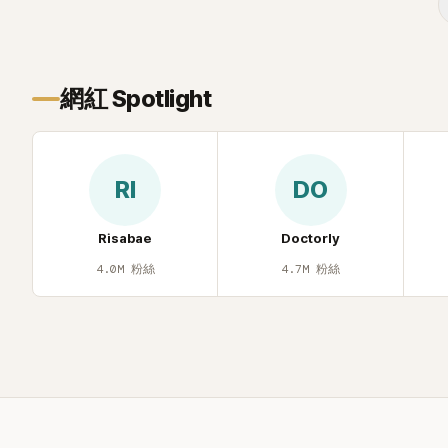
絲熱議。
音樂，意外
網紅 Spotlight
RI
DO
Risabae
Doctorly
4.0M
粉絲
4.7M
粉絲